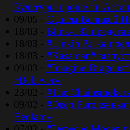
Культуры прошел в Астан
09/05 -
С днем Великой П
18/03 -
Blink-182 предста
18/03 -
#Linkin Park# пре
18/03 -
#Kasabian# выпуст
09/03 -
#Imagine Dragons#
«Believer».
23/02 -
#The Chainsmokers
09/02 -
#Deep Purple# вып
Bedlam»
07/02 -
#Depeche Mode# п