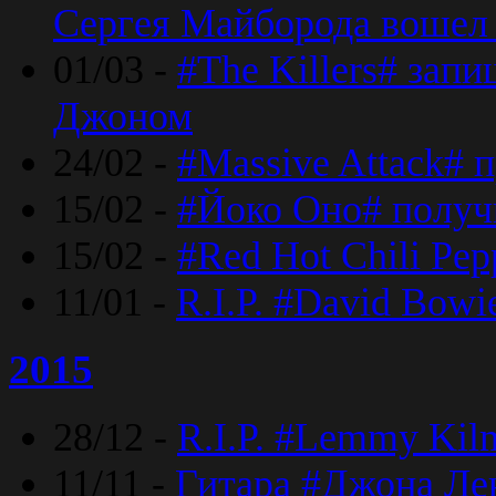
Сергея Майборода вошел 
01/03 -
#The Killers# зап
Джоном
24/02 -
#Massive Attack# 
15/02 -
#Йоко Оно# полу
15/02 -
#Red Hot Chili Pe
11/01 -
R.I.P. #David Bowi
2015
28/12 -
R.I.P. #Lemmy Kilm
11/11 -
Гитара #Джона Лен