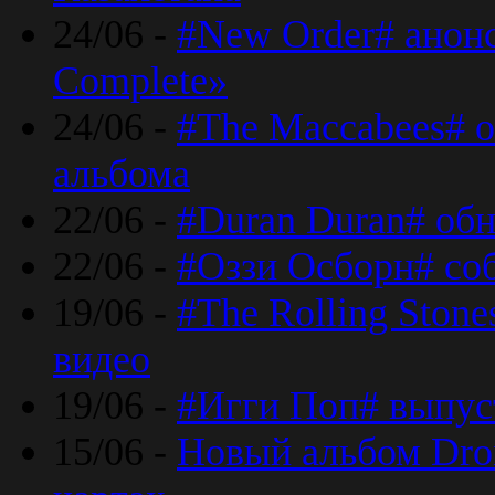
24/06 -
#New Order# анон
Complete»
24/06 -
#The Maccabees# о
альбома
22/06 -
#Duran Duran# обн
22/06 -
#Оззи Осборн# со
19/06 -
#The Rolling Ston
видео
19/06 -
#Игги Поп# выпус
15/06 -
Новый альбом Dron