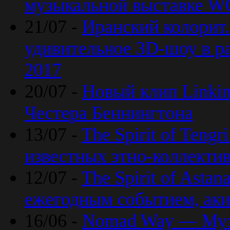
музыкальной выставке 
21/07 -
Иранский колорит
удивительное 3D-шоу в ра
2017
20/07 -
Новый клип Linkin
Честера Беннингтона
13/07 -
The Spirit of Teng
известных этно-коллекти
12/07 -
The Spirit of Asta
ежегодным событием, ак
16/06 -
Nomad Way — Муз