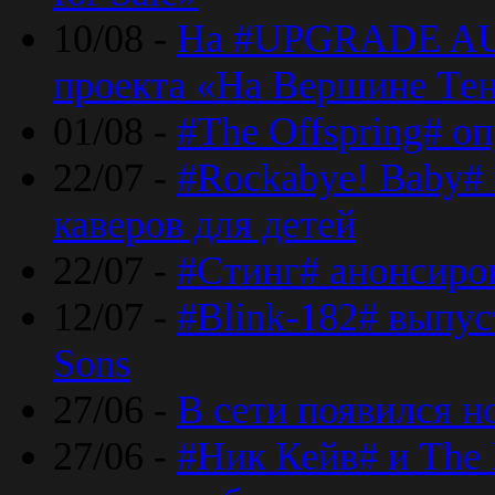
10/08 -
На #UPGRADE AU
проекта «На Вершине Те
01/08 -
#The Offspring# о
22/07 -
#Rockabye! Baby#
каверов для детей
22/07 -
#Стинг# анонсиро
12/07 -
#Blink-182# выпу
Sons
27/06 -
В сети появился н
27/06 -
#Ник Кейв# и The 