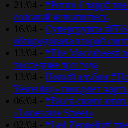
21/04 -
#Ринго Старр# вве
сольный исполнитель
16/04 -
Супергруппа #FFS#
обнародовала второй син
13/04 -
#The Maccabees# в
последние три года
13/04 -
Новый альбом #Но
Yesterday» покоряет чарт
06/04 -
#Blur# сняли клип
«Lonesome Street»
02/04 -
#Led Zeppelin# пр