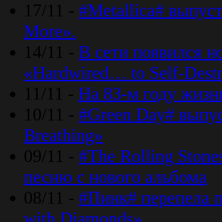
17/11 -
#Metallica# выпус
More».
14/11 -
В сети появился н
«Hardwired… to Self-Destr
11/11 -
На 83-м году жизн
10/11 -
#Green Day# выпус
Breathing»
09/11 -
#The Rolling Ston
песню с нового альбома
08/11 -
#Пинк# перепела п
with Diamonds».