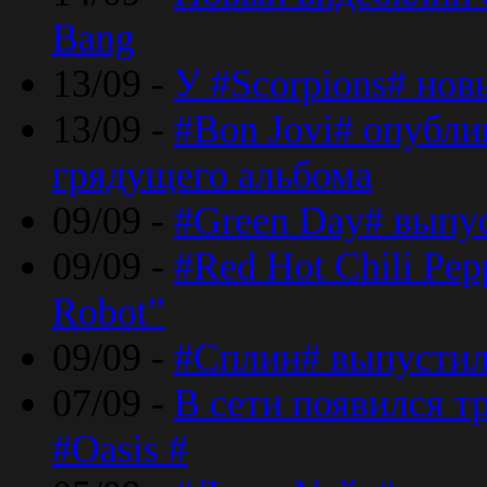
Bang
13/09 -
У #Scorpions# но
13/09 -
#Bon Jovi# опубли
грядущего альбома
09/09 -
#Green Day# выпус
09/09 -
#Red Hot Chili Pe
Robot”
09/09 -
#Сплин# выпустил
07/09 -
В сети появился т
#Oasis #