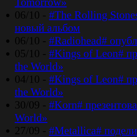
Tomorrow»
06/10 -
#The Rolling Ston
новый альбом
06/10 -
#Radiohead# опуб
05/10 -
#Kings of Leon# п
the World»
04/10 -
#Kings of Leon# п
the World»
30/09 -
#Korn# презентова
World»
27/09 -
#Metallica# подел