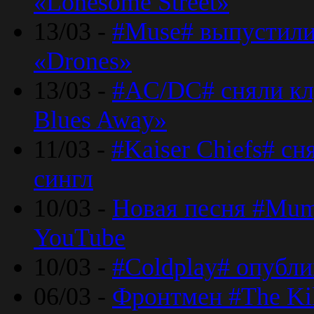
«Lonesome Street»
13/03 -
#Muse# выпустили
«Drones»
13/03 -
#AC/DC# сняли клу
Blues Away»
11/03 -
#Kaiser Chiefs# с
сингл
10/03 -
Новая песня #Mumf
YouTube
10/03 -
#Coldplay# опубли
06/03 -
Фронтмен #The Kil