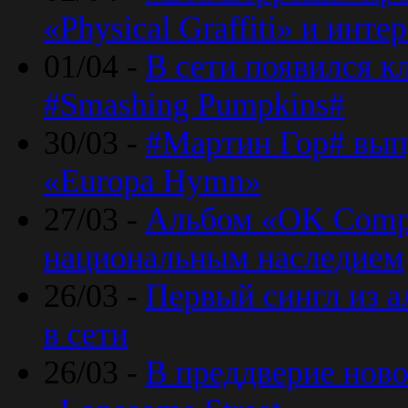
«Physical Graffiti» и инт
01/04 -
В сети появился к
#Smashing Pumpkins#
30/03 -
#Мартин Гор# вып
«Europa Hymn»
27/03 -
Альбом «OK Compu
национальным наследием
26/03 -
Первый сингл из а
в сети
26/03 -
В преддверие ново