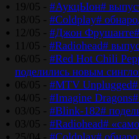
19/05 -
#АукцЫон# выпус
18/05 -
#Coldplay# обнар
12/05 -
#Джон Фрушанте#
11/05 -
#Radiohead# выпу
06/05 -
#Red Hot Chili Pe
поделились новым сингл
06/05 -
#MTV Unplugged# 
04/05 -
#Imagine Dragons#
03/05 -
#Blink-182# поде
03/05 -
#Radiohead# «само
25/04 -
#Coldplay# обнаро