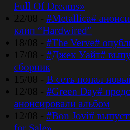
Full Of Dreams»
22/08 -
#Metallica# анонс
клип “Hardwired”
18/08 -
#The Verve# опубл
17/08 -
#Джек Уайт# выпу
сборник
15/08 -
В сеть попал новый
12/08 -
#Green Day# предс
анонсировали альбом
12/08 -
#Bon Jovi# выпуст
for Sale»