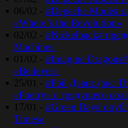
06/02 -
#Depeche Mode# о
«Where’s the Revolution»
02/02 -
#Nickelback# пред
Machine»
01/02 -
#Imagine Dragons#
«Believer»
25/01 -
#Рэй Дэвис (экс T
«Poetry» с грядущего сол
17/01 -
#Green Day# опубл
Times»