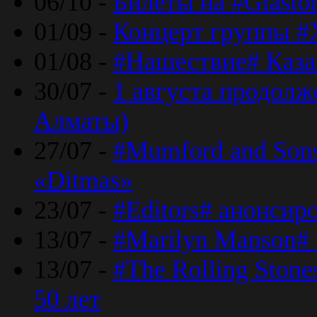
06/10 -
Билеты на #Glasto
01/09 -
Концерт группы #
01/08 -
#Нашествие# Каза
30/07 -
1 августа продолж
Алматы)
27/07 -
#Mumford and Sons
«Ditmas»
23/07 -
#Editors# анонсир
13/07 -
#Marilyn Manson#
13/07 -
#The Rolling Ston
50 лет