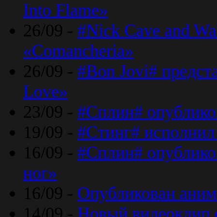
Into Flame»
26/09 -
#Nick Cave and Wa
«Comancheria»
26/09 -
#Bon Jovi# предста
Love»
23/09 -
#Сплин# опублико
19/09 -
#Стинг# исполнил
16/09 -
#Сплин# опубликов
ног»
16/09 -
Опубликован аним
14/09 -
Новый видеоклип 