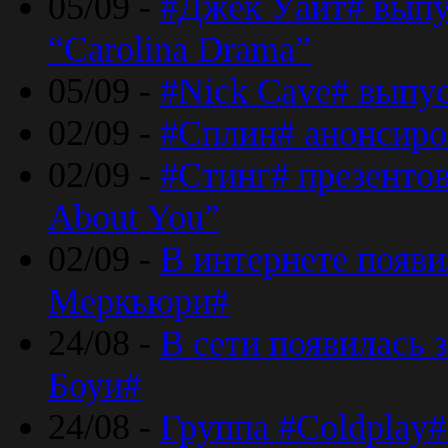
05/09 -
#Джек Уайт# выпу
“Carolina Drama”
05/09 -
#Nick Cave# выпус
02/09 -
#Сплин# анонсиро
02/09 -
#Стинг# презентова
About You”
02/09 -
В интернете появ
Меркьюри#
24/08 -
В сети появилась 
Боуи#
24/08 -
Группа #Coldplay#