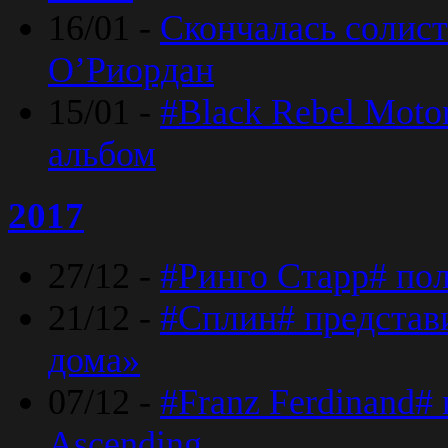
16/01 -
Скончалась солист
O’Риордан
15/01 -
#Black Rebel Moto
альбом
2017
27/12 -
#Ринго Старр# по
21/12 -
#Сплин# представ
дома»
07/12 -
#Franz Ferdinand#
Ascending