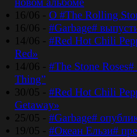
новом альбоме
16/06 -
О #The Rolling St
16/06 -
#Garbage# выпуст
14/06 -
#Red Hot Chili Pe
Red»
14/06 -
#The Stone Roses# 
Thing”
30/05 -
#Red Hot Chili Pe
Getaway»
25/05 -
#Garbage# опубли
19/05 -
#Океан Ельзи# пре