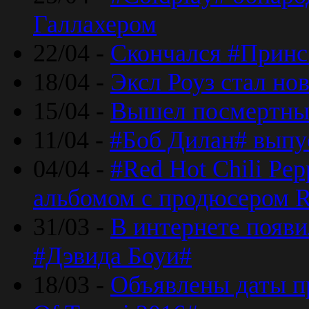
Галлахером
22/04 -
Скончался #Принс
18/04 -
Эксл Роуз стал н
15/04 -
Вышел посмертный
11/04 -
#Боб Дилан# выпу
04/04 -
#Red Hot Chili Pe
альбомом с продюсером R
31/03 -
В интернете появи
#Дэвида Боуи#
18/03 -
Объявлены даты пр