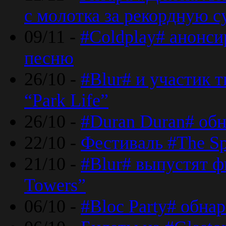
с молотка за рекордную 
09/11 -
#Coldplay# анонси
песню
26/10 -
#Blur# и участик т
“Park Life”
26/10 -
#Duran Duran# обн
22/10 -
Фестиваль #The Sp
21/10 -
#Blur# выпустят ф
Towers”
06/10 -
#Bloc Party# обна