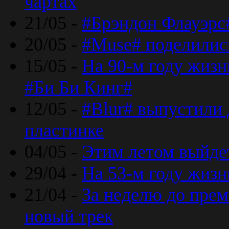
чартах
21/05 -
#Брэндон Флауэрс
20/05 -
#Muse# поделилис
15/05 -
На 90-м году жиз
#Би Би Кинг#
12/05 -
#Blur# выпустили
пластинке
04/05 -
Этим летом выйде
29/04 -
На 53-м году жиз
21/04 -
За неделю до прем
новый трек