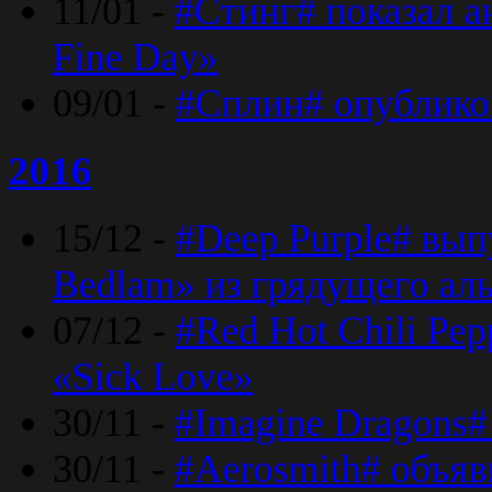
11/01 -
#Стинг# показал 
Fine Day»
09/01 -
#Сплин# опублико
2016
15/12 -
#Deep Purple# вып
Bedlam» из грядущего ал
07/12 -
#Red Hot Chili Pep
«Sick Love»
30/11 -
#Imagine Dragons#
30/11 -
#Aerosmith# объяв