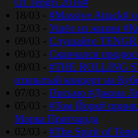
Of Tengri 2016#
18/03 -
#Massive Attack# 
12/03 -
Ушёл из жизни #К
09/03 -
Слушайте TENGRI
09/03 -
Скончался продюс
09/03 -
#THE ROLLING S
открытый концерт на Куб
07/03 -
Письмо #Джона Ле
05/03 -
#Том Йорк# принял
Марка Притчарда
02/03 -
#The Spirit of Ten