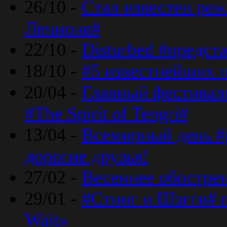
26/10 -
Стал известен реж
Ленноне#
22/10 -
Disturbed #предст
18/10 -
#5 известнейших п
20/04 -
Главный фестивал
#The Spirit of Tengri#
13/04 -
Всемирный день #р
дорогие друзья!
27/02 -
Весеннее обострен
29/01 -
#Стинг и Шэгги# 
Wait»