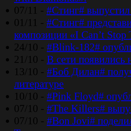
07/11 -
#Стинг# выпустил 
01/11 -
#Стинг# представ
композиции «I Can’t Stop 
24/10 -
#Blink-182# опубл
21/10 -
В сети появились 
13/10 -
#Боб Дилан# полу
литературе
10/10 -
#Pink Floyd# опуб
07/10 -
#The Killers# вып
07/10 -
#Bon Jovi# подели