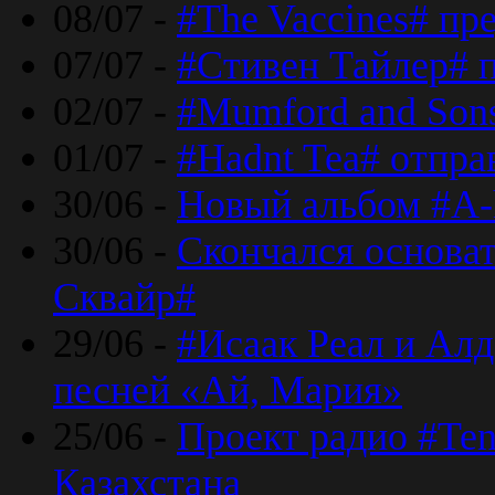
08/07 -
#The Vaccines# пр
07/07 -
#Стивен Тайлер# 
02/07 -
#Mumford and Sons
01/07 -
#Hadnt Tea# отпра
30/06 -
Новый альбом #A-
30/06 -
Скончался основа
Сквайр#
29/06 -
#Исаак Реал и Алд
песней «Ай, Мария»
25/06 -
Проект радио #Te
Казахстана