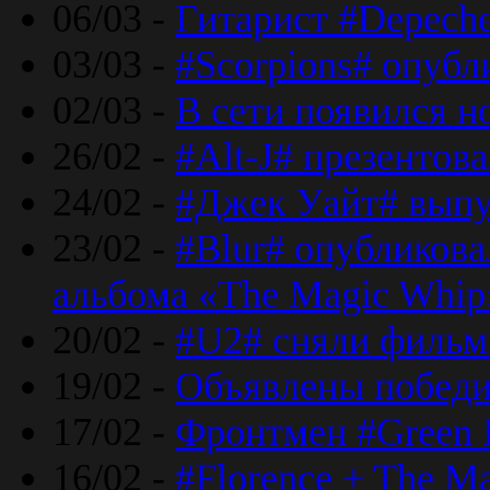
06/03 -
Гитарист #Depech
03/03 -
#Scorpions# опубл
02/03 -
В сети появился н
26/02 -
#Alt-J# презентова
24/02 -
#Джек Уайт# выпу
23/02 -
#Blur# опубликова
альбома «The Magic Whip
20/02 -
#U2# сняли фильм 
19/02 -
Объявлены побед
17/02 -
Фронтмен #Green 
16/02 -
#Florence + The M