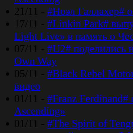
21/11 -
#Ноэл Галлахер# о
17/11 -
#Linkin Park# вып
Light Live» в память о Че
07/11 -
#U2# поделились н
Own Way
05/11 -
#Black Rebel Moto
видео
01/11 -
#Franz Ferdinand#
Ascending»
01/11 -
#The Spirit of Ten