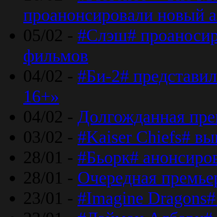
проанонсировали новый 
05/02 -
#Слэш# проаносир
фильмов
04/02 -
#Би-2# представил
16+»
04/02 -
Долгожданная прем
03/02 -
#Kaiser Chiefs# в
28/01 -
#Бьорк# анонсиров
28/01 -
Очередная премьер
23/01 -
#Imagine Dragons#