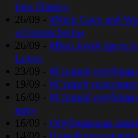
Into Flame»
26/09 -
#Nick Cave and Wa
«Comancheria»
26/09 -
#Bon Jovi# предста
Love»
23/09 -
#Сплин# опублико
19/09 -
#Стинг# исполнил
16/09 -
#Сплин# опубликов
ног»
16/09 -
Опубликован аним
14/09 -
Новый видеоклип 