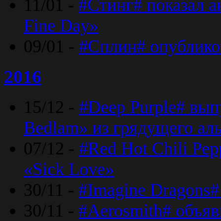
11/01 -
#Стинг# показал 
Fine Day»
09/01 -
#Сплин# опублико
2016
15/12 -
#Deep Purple# вып
Bedlam» из грядущего ал
07/12 -
#Red Hot Chili Pep
«Sick Love»
30/11 -
#Imagine Dragons#
30/11 -
#Aerosmith# объяв