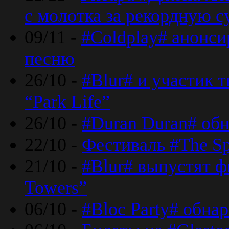
с молотка за рекордную 
09/11 -
#Coldplay# анонси
песню
26/10 -
#Blur# и участик т
“Park Life”
26/10 -
#Duran Duran# обн
22/10 -
Фестиваль #The Sp
21/10 -
#Blur# выпустят ф
Towers”
06/10 -
#Bloc Party# обна