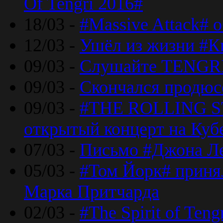
Of Tengri 2016#
18/03 -
#Massive Attack# 
12/03 -
Ушёл из жизни #К
09/03 -
Слушайте TENGRI
09/03 -
Скончался продюс
09/03 -
#THE ROLLING S
открытый концерт на Куб
07/03 -
Письмо #Джона Ле
05/03 -
#Том Йорк# принял
Марка Притчарда
02/03 -
#The Spirit of Ten