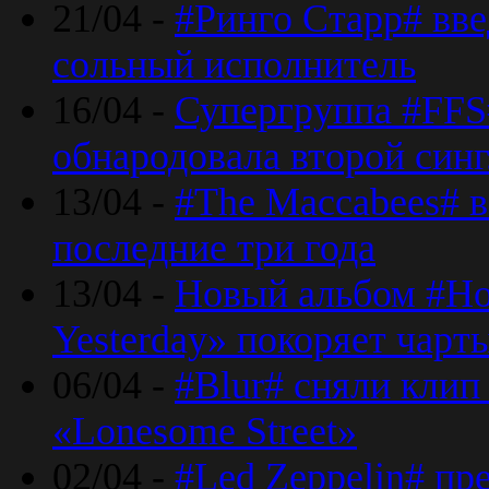
21/04 -
#Ринго Старр# вве
сольный исполнитель
16/04 -
Супергруппа #FFS#
обнародовала второй син
13/04 -
#The Maccabees# в
последние три года
13/04 -
Новый альбом #Но
Yesterday» покоряет чарт
06/04 -
#Blur# сняли клип
«Lonesome Street»
02/04 -
#Led Zeppelin# пр