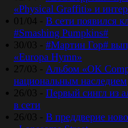
«Physical Graffiti» и инт
01/04 -
В сети появился к
#Smashing Pumpkins#
30/03 -
#Мартин Гор# вып
«Europa Hymn»
27/03 -
Альбом «OK Compu
национальным наследием
26/03 -
Первый сингл из а
в сети
26/03 -
В преддверие ново