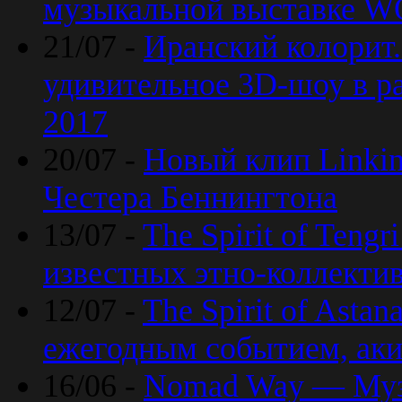
музыкальной выставке 
21/07 -
Иранский колорит
удивительное 3D-шоу в ра
2017
20/07 -
Новый клип Linkin
Честера Беннингтона
13/07 -
The Spirit of Teng
известных этно-коллекти
12/07 -
The Spirit of Asta
ежегодным событием, ак
16/06 -
Nomad Way — Муз