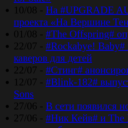
10/08 -
На #UPGRADE AU
проекта «На Вершине Те
01/08 -
#The Offspring# о
22/07 -
#Rockabye! Baby#
каверов для детей
22/07 -
#Стинг# анонсиро
12/07 -
#Blink-182# выпу
Sons
27/06 -
В сети появился н
27/06 -
#Ник Кейв# и The 