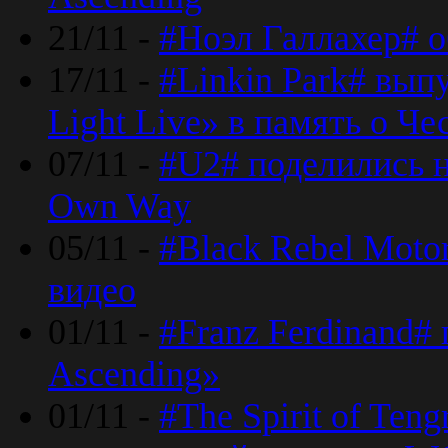
21/11 -
#Ноэл Галлахер# о
17/11 -
#Linkin Park# вып
Light Live» в память о Че
07/11 -
#U2# поделились н
Own Way
05/11 -
#Black Rebel Moto
видео
01/11 -
#Franz Ferdinand#
Ascending»
01/11 -
#The Spirit of Ten