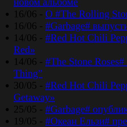
новом альбоме
16/06 -
О #The Rolling St
16/06 -
#Garbage# выпуст
14/06 -
#Red Hot Chili Pe
Red»
14/06 -
#The Stone Roses# 
Thing”
30/05 -
#Red Hot Chili Pe
Getaway»
25/05 -
#Garbage# опубли
19/05 -
#Океан Ельзи# пре