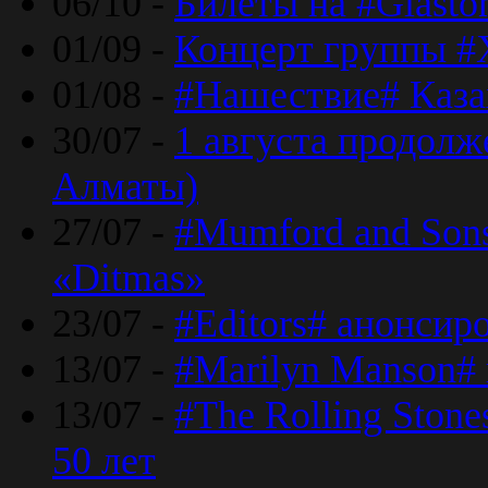
06/10 -
Билеты на #Glasto
01/09 -
Концерт группы #
01/08 -
#Нашествие# Каза
30/07 -
1 августа продолж
Алматы)
27/07 -
#Mumford and Sons
«Ditmas»
23/07 -
#Editors# анонсир
13/07 -
#Marilyn Manson#
13/07 -
#The Rolling Ston
50 лет