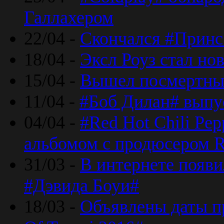
Галлахером
22/04 -
Скончался #Принс
18/04 -
Эксл Роуз стал н
15/04 -
Вышел посмертный
11/04 -
#Боб Дилан# выпу
04/04 -
#Red Hot Chili Pe
альбомом с продюсером R
31/03 -
В интернете появи
#Дэвида Боуи#
18/03 -
Объявлены даты пр