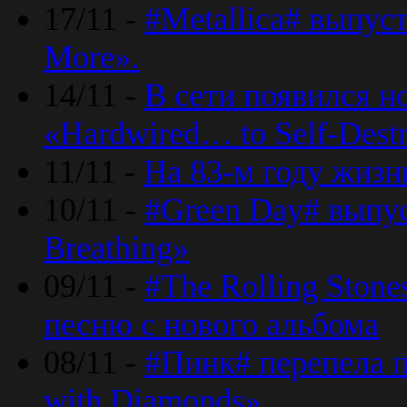
17/11 -
#Metallica# выпус
More».
14/11 -
В сети появился н
«Hardwired… to Self-Destr
11/11 -
На 83-м году жизн
10/11 -
#Green Day# выпус
Breathing»
09/11 -
#The Rolling Ston
песню с нового альбома
08/11 -
#Пинк# перепела п
with Diamonds».