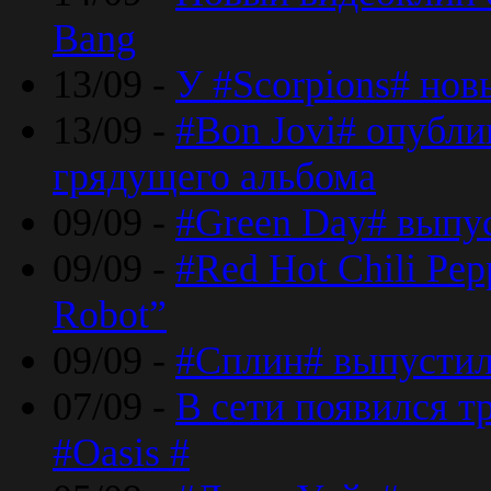
Bang
13/09 -
У #Scorpions# но
13/09 -
#Bon Jovi# опубли
грядущего альбома
09/09 -
#Green Day# выпус
09/09 -
#Red Hot Chili Pe
Robot”
09/09 -
#Сплин# выпустил
07/09 -
В сети появился т
#Oasis #