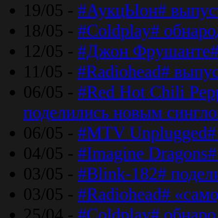
19/05 -
#АукцЫон# выпус
18/05 -
#Coldplay# обнар
12/05 -
#Джон Фрушанте#
11/05 -
#Radiohead# выпу
06/05 -
#Red Hot Chili Pe
поделились новым сингл
06/05 -
#MTV Unplugged# 
04/05 -
#Imagine Dragons#
03/05 -
#Blink-182# поде
03/05 -
#Radiohead# «само
25/04 -
#Coldplay# обнаро