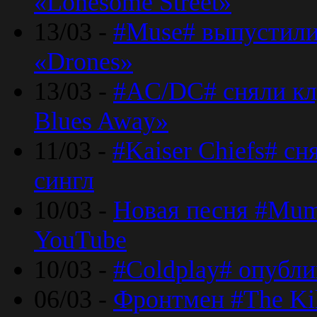
«Lonesome Street»
13/03 -
#Muse# выпустили
«Drones»
13/03 -
#AC/DC# сняли клу
Blues Away»
11/03 -
#Kaiser Chiefs# с
сингл
10/03 -
Новая песня #Mumf
YouTube
10/03 -
#Coldplay# опубли
06/03 -
Фронтмен #The Kil