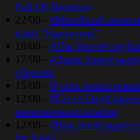
Full Of Dreams»
22/08 -
#Metallica# анонс
клип “Hardwired”
18/08 -
#The Verve# опубл
17/08 -
#Джек Уайт# выпу
сборник
15/08 -
В сеть попал новый
12/08 -
#Green Day# предс
анонсировали альбом
12/08 -
#Bon Jovi# выпуст
for Sale»