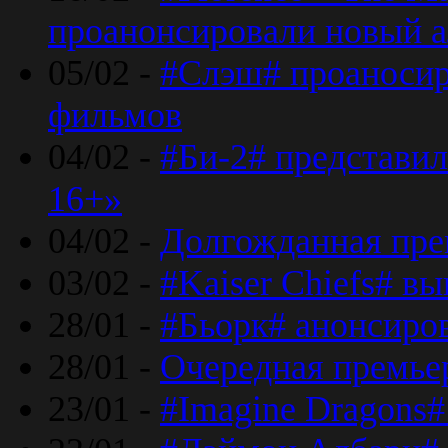
проанонсировали новый 
05/02 -
#Слэш# проаносир
фильмов
04/02 -
#Би-2# представил
16+»
04/02 -
Долгожданная прем
03/02 -
#Kaiser Chiefs# в
28/01 -
#Бьорк# анонсиров
28/01 -
Очередная премьер
23/01 -
#Imagine Dragons#