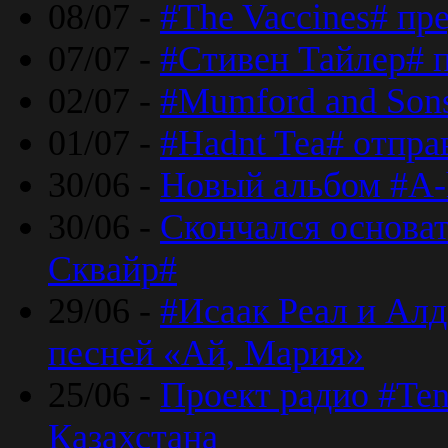
08/07 -
#The Vaccines# пр
07/07 -
#Стивен Тайлер# 
02/07 -
#Mumford and Sons
01/07 -
#Hadnt Tea# отпра
30/06 -
Новый альбом #A-
30/06 -
Скончался основа
Сквайр#
29/06 -
#Исаак Реал и Алд
песней «Ай, Мария»
25/06 -
Проект радио #Te
Казахстана