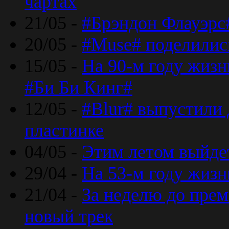
чартах
21/05 -
#Брэндон Флауэрс
20/05 -
#Muse# поделилис
15/05 -
На 90-м году жиз
#Би Би Кинг#
12/05 -
#Blur# выпустили
пластинке
04/05 -
Этим летом выйде
29/04 -
На 53-м году жиз
21/04 -
За неделю до прем
новый трек