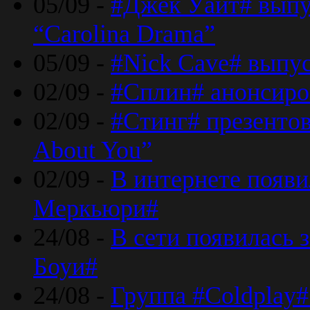
05/09 -
#Джек Уайт# выпу
“Carolina Drama”
05/09 -
#Nick Cave# выпус
02/09 -
#Сплин# анонсиро
02/09 -
#Стинг# презентова
About You”
02/09 -
В интернете появ
Меркьюри#
24/08 -
В сети появилась 
Боуи#
24/08 -
Группа #Coldplay#