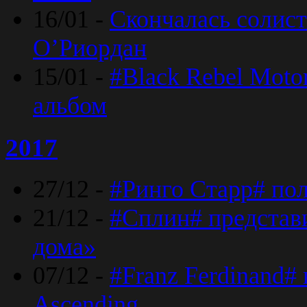
16/01 -
Скончалась солист
O’Риордан
15/01 -
#Black Rebel Moto
альбом
2017
27/12 -
#Ринго Старр# по
21/12 -
#Сплин# представ
дома»
07/12 -
#Franz Ferdinand#
Ascending