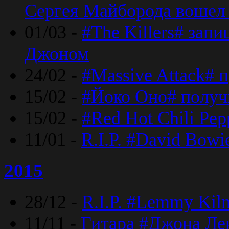
Сергея Майборода вошел 
01/03 -
#The Killers# зап
Джоном
24/02 -
#Massive Attack# 
15/02 -
#Йоко Оно# полу
15/02 -
#Red Hot Chili Pe
11/01 -
R.I.P. #David Bowi
2015
28/12 -
R.I.P. #Lemmy Kilm
11/11 -
Гитара #Джона Лен