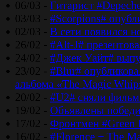
06/03 -
Гитарист #Depech
03/03 -
#Scorpions# опубл
02/03 -
В сети появился н
26/02 -
#Alt-J# презентова
24/02 -
#Джек Уайт# выпу
23/02 -
#Blur# опубликова
альбома «The Magic Whip
20/02 -
#U2# сняли фильм 
19/02 -
Объявлены побед
17/02 -
Фронтмен #Green 
16/02 -
#Florence + The M