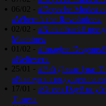
06/02 -
#Depeche Mode# о
«Where’s the Revolution»
02/02 -
#Nickelback# пред
Machine»
01/02 -
#Imagine Dragons#
«Believer»
25/01 -
#Рэй Дэвис (экс T
«Poetry» с грядущего сол
17/01 -
#Green Day# опубл
Times»