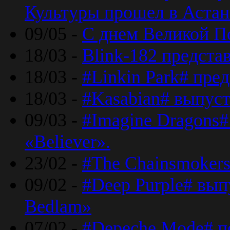
Культуры прошел в Астан
09/05 -
С днем Великой П
18/03 -
Blink-182 предста
18/03 -
#Linkin Park# пре
18/03 -
#Kasabian# выпуст
09/03 -
#Imagine Dragons#
«Believer».
23/02 -
#The Chainsmokers
09/02 -
#Deep Purple# вып
Bedlam»
07/02 -
#Depeche Mode# п