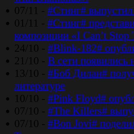
07/11 -
#Стинг# выпустил 
01/11 -
#Стинг# представ
композиции «I Can’t Stop 
24/10 -
#Blink-182# опубл
21/10 -
В сети появились 
13/10 -
#Боб Дилан# полу
литературе
10/10 -
#Pink Floyd# опуб
07/10 -
#The Killers# вып
07/10 -
#Bon Jovi# подели