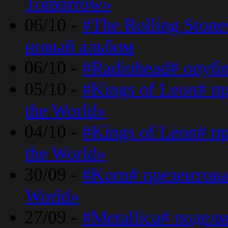
Tomorrow»
06/10 -
#The Rolling Ston
новый альбом
06/10 -
#Radiohead# опуб
05/10 -
#Kings of Leon# п
the World»
04/10 -
#Kings of Leon# п
the World»
30/09 -
#Korn# презентова
World»
27/09 -
#Metallica# подел