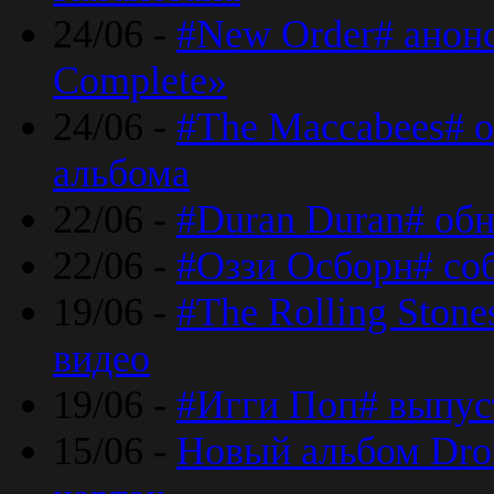
24/06 -
#New Order# анон
Complete»
24/06 -
#The Maccabees# о
альбома
22/06 -
#Duran Duran# обн
22/06 -
#Оззи Осборн# со
19/06 -
#The Rolling Ston
видео
19/06 -
#Игги Поп# выпус
15/06 -
Новый альбом Dron