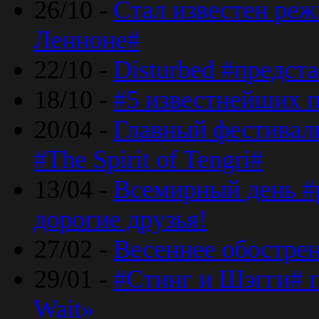
26/10 -
Стал известен реж
Ленноне#
22/10 -
Disturbed #предст
18/10 -
#5 известнейших п
20/04 -
Главный фестивал
#The Spirit of Tengri#
13/04 -
Всемирный день #р
дорогие друзья!
27/02 -
Весеннее обострен
29/01 -
#Стинг и Шэгги# 
Wait»