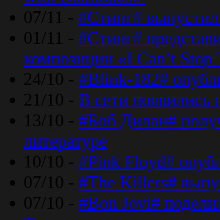
07/11 -
#Стинг# выпустил 
01/11 -
#Стинг# представ
композиции «I Can’t Stop 
24/10 -
#Blink-182# опубл
21/10 -
В сети появились 
13/10 -
#Боб Дилан# полу
литературе
10/10 -
#Pink Floyd# опуб
07/10 -
#The Killers# вып
07/10 -
#Bon Jovi# подели