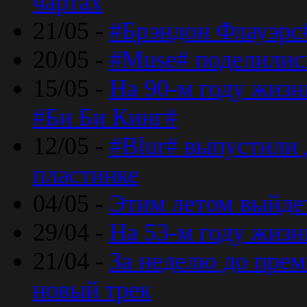
чартах
21/05 -
#Брэндон Флауэрс
20/05 -
#Muse# поделилис
15/05 -
На 90-м году жиз
#Би Би Кинг#
12/05 -
#Blur# выпустили
пластинке
04/05 -
Этим летом выйде
29/04 -
На 53-м году жиз
21/04 -
За неделю до прем
новый трек