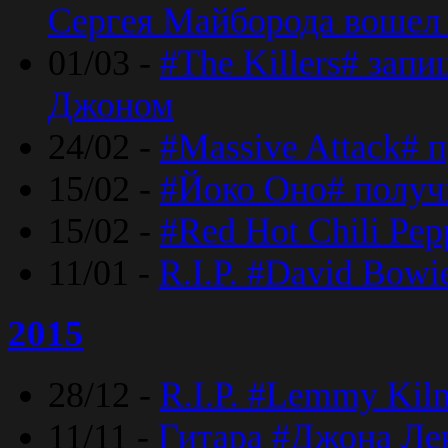
Сергея Майборода вошел 
01/03 -
#The Killers# зап
Джоном
24/02 -
#Massive Attack# 
15/02 -
#Йоко Оно# полу
15/02 -
#Red Hot Chili Pe
11/01 -
R.I.P. #David Bowi
2015
28/12 -
R.I.P. #Lemmy Kilm
11/11 -
Гитара #Джона Лен