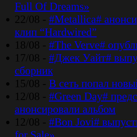
Full Of Dreams»
22/08 -
#Metallica# анонс
клип “Hardwired”
18/08 -
#The Verve# опубл
17/08 -
#Джек Уайт# выпу
сборник
15/08 -
В сеть попал новый
12/08 -
#Green Day# предс
анонсировали альбом
12/08 -
#Bon Jovi# выпуст
for Sale»