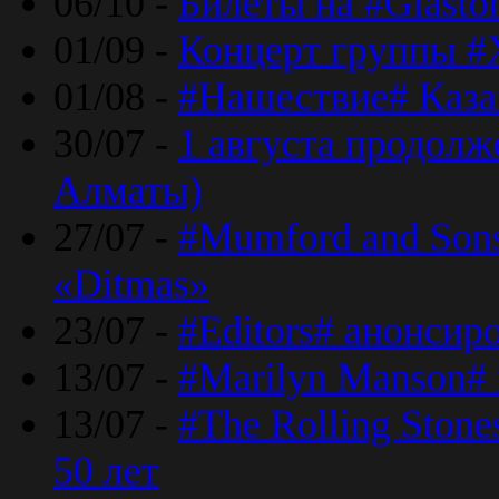
06/10 -
Билеты на #Glasto
01/09 -
Концерт группы #
01/08 -
#Нашествие# Каза
30/07 -
1 августа продолж
Алматы)
27/07 -
#Mumford and Sons
«Ditmas»
23/07 -
#Editors# анонсир
13/07 -
#Marilyn Manson#
13/07 -
#The Rolling Ston
50 лет