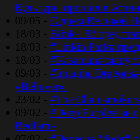
Культуры прошел в Астан
09/05 -
С днем Великой П
18/03 -
Blink-182 предста
18/03 -
#Linkin Park# пре
18/03 -
#Kasabian# выпуст
09/03 -
#Imagine Dragons#
«Believer».
23/02 -
#The Chainsmokers
09/02 -
#Deep Purple# вып
Bedlam»
07/02 -
#Depeche Mode# п