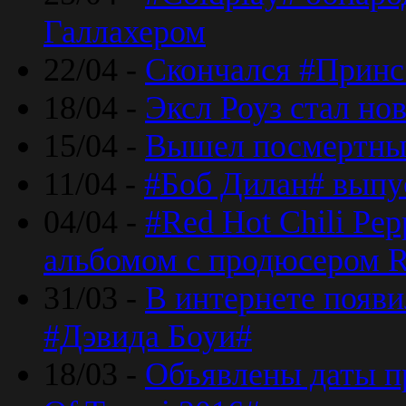
Галлахером
22/04 -
Скончался #Принс
18/04 -
Эксл Роуз стал н
15/04 -
Вышел посмертный
11/04 -
#Боб Дилан# выпу
04/04 -
#Red Hot Chili Pe
альбомом с продюсером R
31/03 -
В интернете появи
#Дэвида Боуи#
18/03 -
Объявлены даты пр