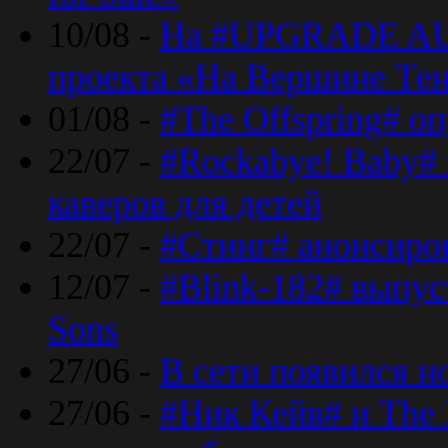
10/08 -
На #UPGRADE AU
проекта «На Вершине Те
01/08 -
#The Offspring# о
22/07 -
#Rockabye! Baby#
каверов для детей
22/07 -
#Стинг# анонсиро
12/07 -
#Blink-182# выпу
Sons
27/06 -
В сети появился н
27/06 -
#Ник Кейв# и The 