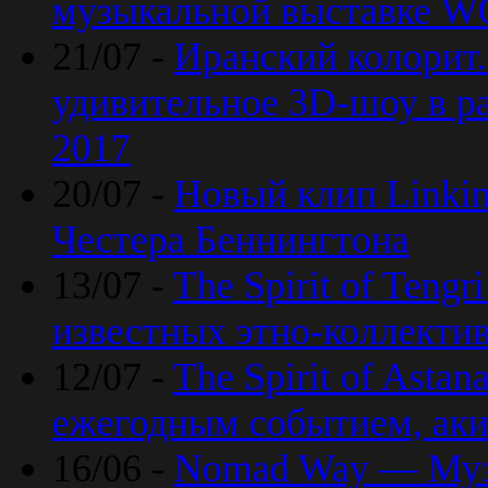
музыкальной выставке 
21/07 -
Иранский колорит
удивительное 3D-шоу в ра
2017
20/07 -
Новый клип Linkin
Честера Беннингтона
13/07 -
The Spirit of Teng
известных этно-коллекти
12/07 -
The Spirit of Asta
ежегодным событием, ак
16/06 -
Nomad Way — Муз