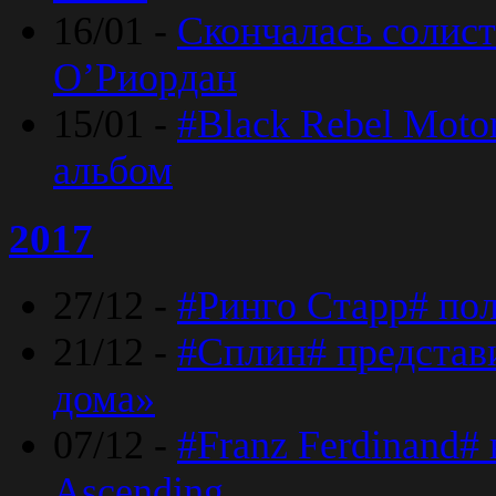
16/01 -
Скончалась солист
O’Риордан
15/01 -
#Black Rebel Moto
альбом
2017
27/12 -
#Ринго Старр# по
21/12 -
#Сплин# представ
дома»
07/12 -
#Franz Ferdinand#
Ascending