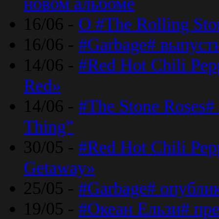
новом альбоме
16/06 -
О #The Rolling St
16/06 -
#Garbage# выпуст
14/06 -
#Red Hot Chili Pe
Red»
14/06 -
#The Stone Roses# 
Thing”
30/05 -
#Red Hot Chili Pe
Getaway»
25/05 -
#Garbage# опубли
19/05 -
#Океан Ельзи# пре