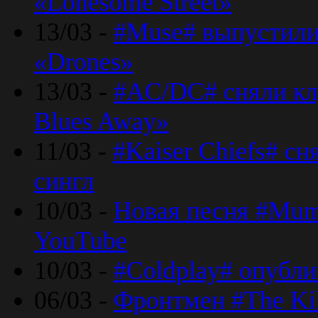
«Lonesome Street»
13/03 -
#Muse# выпустили
«Drones»
13/03 -
#AC/DC# сняли клу
Blues Away»
11/03 -
#Kaiser Chiefs# с
сингл
10/03 -
Новая песня #Mumf
YouTube
10/03 -
#Coldplay# опубли
06/03 -
Фронтмен #The Kil