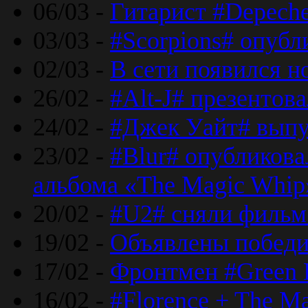
06/03 -
Гитарист #Depech
03/03 -
#Scorpions# опубл
02/03 -
В сети появился н
26/02 -
#Alt-J# презентова
24/02 -
#Джек Уайт# выпу
23/02 -
#Blur# опубликова
альбома «The Magic Whip
20/02 -
#U2# сняли фильм 
19/02 -
Объявлены побед
17/02 -
Фронтмен #Green 
16/02 -
#Florence + The M