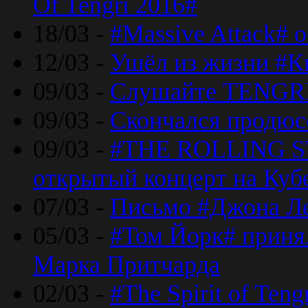
Of Tengri 2016#
18/03 -
#Massive Attack# 
12/03 -
Ушёл из жизни #К
09/03 -
Слушайте TENGRI
09/03 -
Скончался продюс
09/03 -
#THE ROLLING S
открытый концерт на Куб
07/03 -
Письмо #Джона Ле
05/03 -
#Том Йорк# принял
Марка Притчарда
02/03 -
#The Spirit of Ten