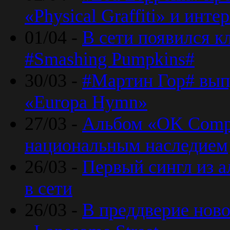
«Physical Graffiti» и инт
01/04 -
В сети появился к
#Smashing Pumpkins#
30/03 -
#Мартин Гор# вып
«Europa Hymn»
27/03 -
Альбом «OK Compu
национальным наследием
26/03 -
Первый сингл из а
в сети
26/03 -
В преддверие ново