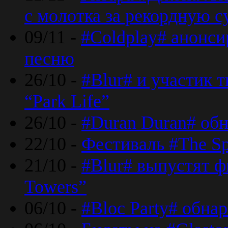
с молотка за рекордную 
09/11 -
#Coldplay# анонси
песню
26/10 -
#Blur# и участик т
“Park Life”
26/10 -
#Duran Duran# обн
22/10 -
Фестиваль #The Sp
21/10 -
#Blur# выпустят ф
Towers”
06/10 -
#Bloc Party# обна