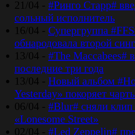
21/04 -
#Ринго Старр# вве
сольный исполнитель
16/04 -
Супергруппа #FFS#
обнародовала второй син
13/04 -
#The Maccabees# в
последние три года
13/04 -
Новый альбом #Но
Yesterday» покоряет чарт
06/04 -
#Blur# сняли клип
«Lonesome Street»
02/04 -
#Led Zeppelin# пр