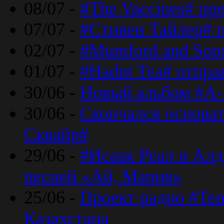
08/07 -
#The Vaccines# пр
07/07 -
#Стивен Тайлер# 
02/07 -
#Mumford and Sons
01/07 -
#Hadnt Tea# отпра
30/06 -
Новый альбом #A-
30/06 -
Скончался основа
Сквайр#
29/06 -
#Исаак Реал и Алд
песней «Ай, Мария»
25/06 -
Проект радио #Te
Казахстана