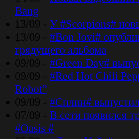
Bang
13/09 -
У #Scorpions# но
13/09 -
#Bon Jovi# опубли
грядущего альбома
09/09 -
#Green Day# выпус
09/09 -
#Red Hot Chili Pe
Robot”
09/09 -
#Сплин# выпустил
07/09 -
В сети появился т
#Oasis #