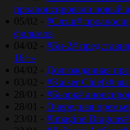
проанонсировали новый 
05/02 -
#Слэш# проаносир
фильмов
04/02 -
#Би-2# представил
16+»
04/02 -
Долгожданная прем
03/02 -
#Kaiser Chiefs# в
28/01 -
#Бьорк# анонсиров
28/01 -
Очередная премьер
23/01 -
#Imagine Dragons#