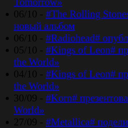
Tomorrow»
06/10 -
#The Rolling Ston
новый альбом
06/10 -
#Radiohead# опуб
05/10 -
#Kings of Leon# п
the World»
04/10 -
#Kings of Leon# п
the World»
30/09 -
#Korn# презентова
World»
27/09 -
#Metallica# подел