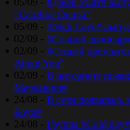
05/09 -
#Джек Уайт# выпу
“Carolina Drama”
05/09 -
#Nick Cave# выпус
02/09 -
#Сплин# анонсиро
02/09 -
#Стинг# презентова
About You”
02/09 -
В интернете появ
Меркьюри#
24/08 -
В сети появилась 
Боуи#
24/08 -
Группа #Coldplay#