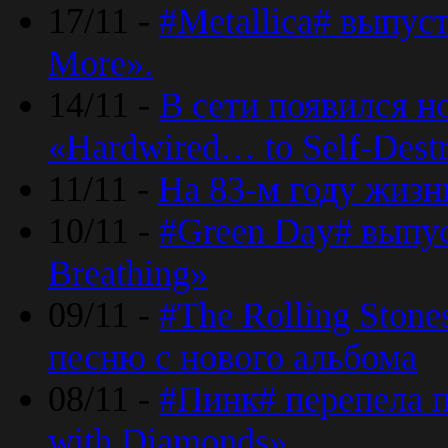
17/11 -
#Metallica# выпус
More».
14/11 -
В сети появился н
«Hardwired… to Self-Destr
11/11 -
На 83-м году жизн
10/11 -
#Green Day# выпус
Breathing»
09/11 -
#The Rolling Ston
песню с нового альбома
08/11 -
#Пинк# перепела п
with Diamonds».