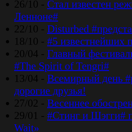
26/10 -
Стал известен реж
Ленноне#
22/10 -
Disturbed #предст
18/10 -
#5 известнейших п
20/04 -
Главный фестивал
#The Spirit of Tengri#
13/04 -
Всемирный день #р
дорогие друзья!
27/02 -
Весеннее обострен
29/01 -
#Стинг и Шэгги# 
Wait»