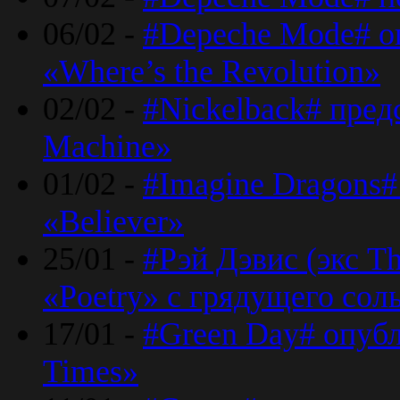
06/02 -
#Depeche Mode# о
«Where’s the Revolution»
02/02 -
#Nickelback# пред
Machine»
01/02 -
#Imagine Dragons#
«Believer»
25/01 -
#Рэй Дэвис (экс T
«Poetry» с грядущего сол
17/01 -
#Green Day# опубл
Times»