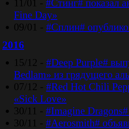
11/01 -
#Стинг# показал 
Fine Day»
09/01 -
#Сплин# опублико
2016
15/12 -
#Deep Purple# вып
Bedlam» из грядущего ал
07/12 -
#Red Hot Chili Pep
«Sick Love»
30/11 -
#Imagine Dragons#
30/11 -
#Aerosmith# объяв