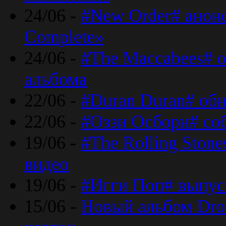
24/06 -
#New Order# анон
Complete»
24/06 -
#The Maccabees# о
альбома
22/06 -
#Duran Duran# обн
22/06 -
#Оззи Осборн# со
19/06 -
#The Rolling Ston
видео
19/06 -
#Игги Поп# выпус
15/06 -
Новый альбом Dron