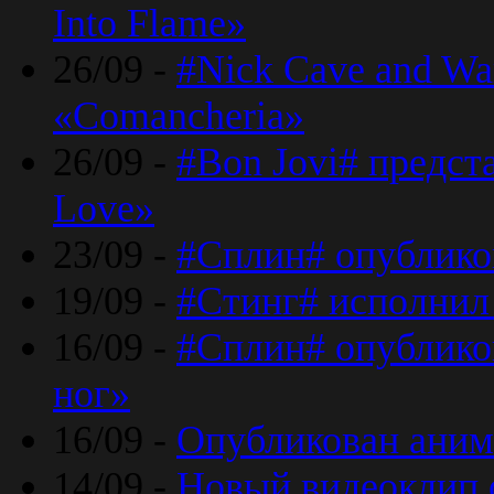
Into Flame»
26/09 -
#Nick Cave and Wa
«Comancheria»
26/09 -
#Bon Jovi# предста
Love»
23/09 -
#Сплин# опублико
19/09 -
#Стинг# исполнил
16/09 -
#Сплин# опубликов
ног»
16/09 -
Опубликован аним
14/09 -
Новый видеоклип 