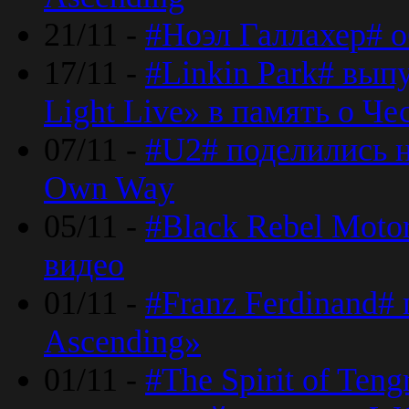
21/11 -
#Ноэл Галлахер# о
17/11 -
#Linkin Park# вып
Light Live» в память о Че
07/11 -
#U2# поделились н
Own Way
05/11 -
#Black Rebel Moto
видео
01/11 -
#Franz Ferdinand#
Ascending»
01/11 -
#The Spirit of Ten