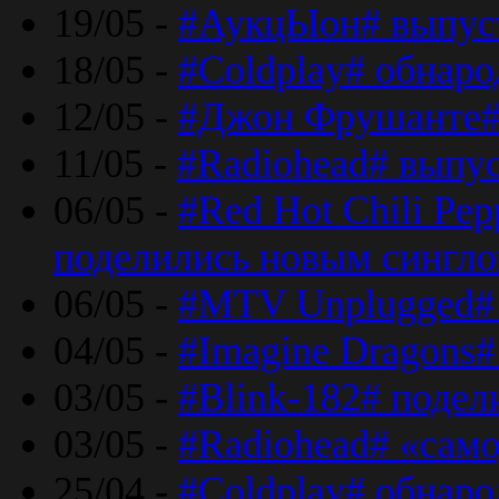
19/05 -
#АукцЫон# выпус
18/05 -
#Coldplay# обнар
12/05 -
#Джон Фрушанте#
11/05 -
#Radiohead# выпу
06/05 -
#Red Hot Chili Pe
поделились новым сингл
06/05 -
#MTV Unplugged# 
04/05 -
#Imagine Dragons#
03/05 -
#Blink-182# поде
03/05 -
#Radiohead# «само
25/04 -
#Coldplay# обнаро