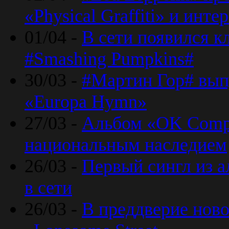
«Physical Graffiti» и инт
01/04 -
В сети появился к
#Smashing Pumpkins#
30/03 -
#Мартин Гор# вып
«Europa Hymn»
27/03 -
Альбом «OK Compu
национальным наследием
26/03 -
Первый сингл из а
в сети
26/03 -
В преддверие ново