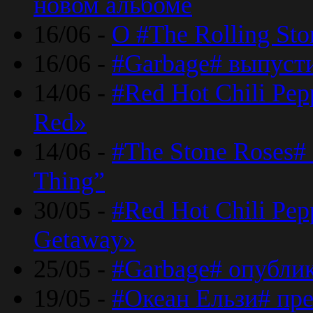
новом альбоме
16/06 -
О #The Rolling St
16/06 -
#Garbage# выпуст
14/06 -
#Red Hot Chili Pe
Red»
14/06 -
#The Stone Roses# 
Thing”
30/05 -
#Red Hot Chili Pe
Getaway»
25/05 -
#Garbage# опубли
19/05 -
#Океан Ельзи# пре