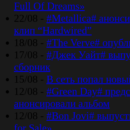
Full Of Dreams»
22/08 -
#Metallica# анонс
клип “Hardwired”
18/08 -
#The Verve# опубл
17/08 -
#Джек Уайт# выпу
сборник
15/08 -
В сеть попал новый
12/08 -
#Green Day# предс
анонсировали альбом
12/08 -
#Bon Jovi# выпуст
for Sale»