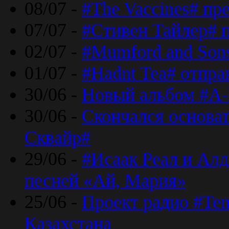
08/07 -
#The Vaccines# пр
07/07 -
#Стивен Тайлер# 
02/07 -
#Mumford and Sons
01/07 -
#Hadnt Tea# отпра
30/06 -
Новый альбом #A-
30/06 -
Скончался основа
Сквайр#
29/06 -
#Исаак Реал и Алд
песней «Ай, Мария»
25/06 -
Проект радио #Te
Казахстана