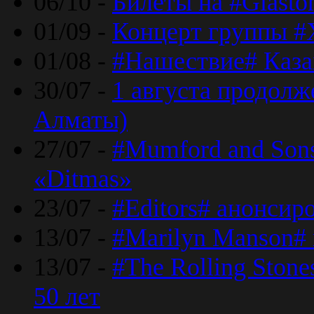
06/10 -
Билеты на #Glasto
01/09 -
Концерт группы #
01/08 -
#Нашествие# Каза
30/07 -
1 августа продолж
Алматы)
27/07 -
#Mumford and Sons
«Ditmas»
23/07 -
#Editors# анонсир
13/07 -
#Marilyn Manson#
13/07 -
#The Rolling Ston
50 лет