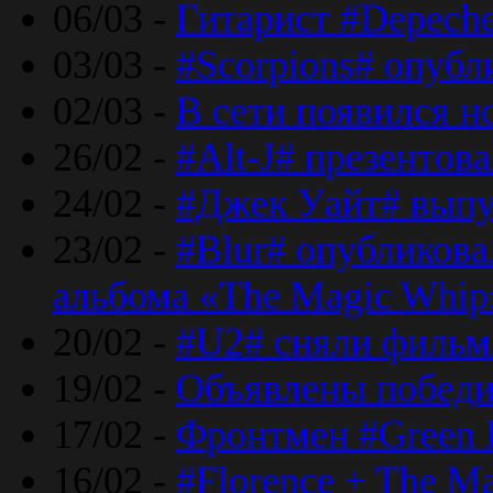
06/03 -
Гитарист #Depech
03/03 -
#Scorpions# опубл
02/03 -
В сети появился н
26/02 -
#Alt-J# презентова
24/02 -
#Джек Уайт# выпу
23/02 -
#Blur# опубликова
альбома «The Magic Whip
20/02 -
#U2# сняли фильм 
19/02 -
Объявлены побед
17/02 -
Фронтмен #Green 
16/02 -
#Florence + The M