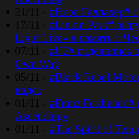
21/11 -
#Ноэл Галлахер# о
17/11 -
#Linkin Park# вып
Light Live» в память о Че
07/11 -
#U2# поделились н
Own Way
05/11 -
#Black Rebel Moto
видео
01/11 -
#Franz Ferdinand#
Ascending»
01/11 -
#The Spirit of Ten