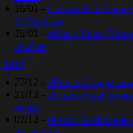
16/01 -
Скончалась солист
O’Риордан
15/01 -
#Black Rebel Moto
альбом
2017
27/12 -
#Ринго Старр# по
21/12 -
#Сплин# представ
дома»
07/12 -
#Franz Ferdinand#
Ascending