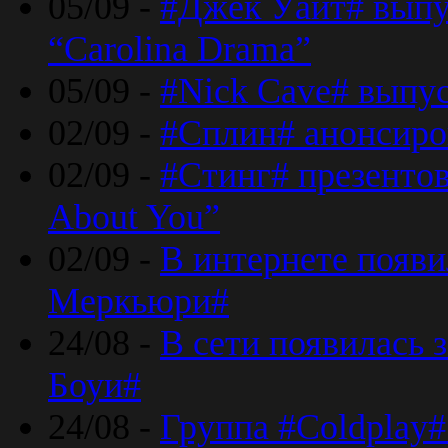
05/09 -
#Джек Уайт# выпу
“Carolina Drama”
05/09 -
#Nick Cave# выпус
02/09 -
#Сплин# анонсиро
02/09 -
#Стинг# презентова
About You”
02/09 -
В интернете появ
Меркьюри#
24/08 -
В сети появилась 
Боуи#
24/08 -
Группа #Coldplay#