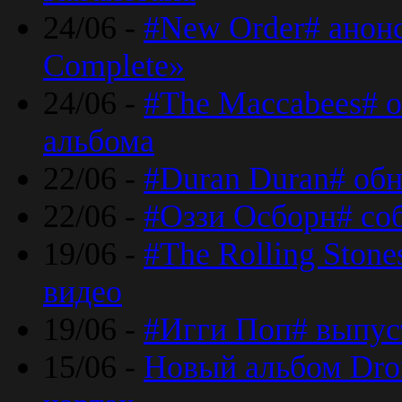
24/06 -
#New Order# анон
Complete»
24/06 -
#The Maccabees# о
альбома
22/06 -
#Duran Duran# обн
22/06 -
#Оззи Осборн# со
19/06 -
#The Rolling Ston
видео
19/06 -
#Игги Поп# выпус
15/06 -
Новый альбом Dron