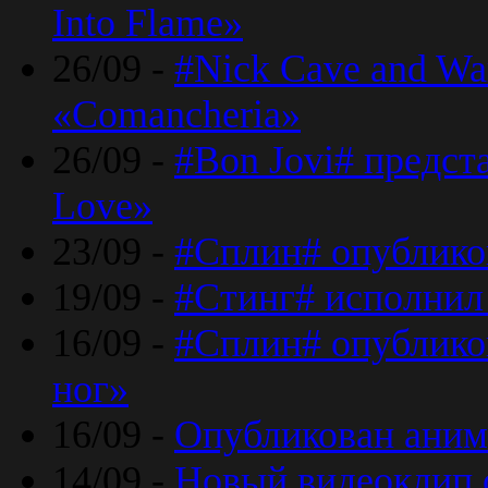
Into Flame»
26/09 -
#Nick Cave and Wa
«Comancheria»
26/09 -
#Bon Jovi# предста
Love»
23/09 -
#Сплин# опублико
19/09 -
#Стинг# исполнил
16/09 -
#Сплин# опубликов
ног»
16/09 -
Опубликован аним
14/09 -
Новый видеоклип 