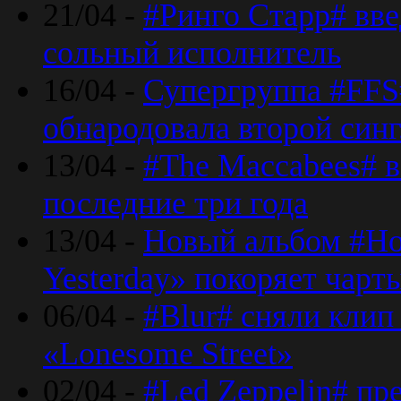
21/04 -
#Ринго Старр# вве
сольный исполнитель
16/04 -
Супергруппа #FFS#
обнародовала второй син
13/04 -
#The Maccabees# в
последние три года
13/04 -
Новый альбом #Но
Yesterday» покоряет чарт
06/04 -
#Blur# сняли клип
«Lonesome Street»
02/04 -
#Led Zeppelin# пр