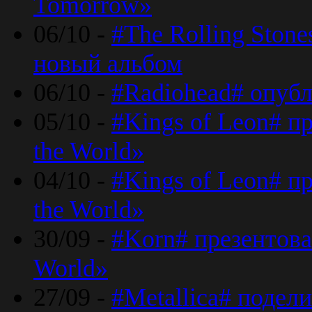
Tomorrow»
06/10 -
#The Rolling Ston
новый альбом
06/10 -
#Radiohead# опуб
05/10 -
#Kings of Leon# п
the World»
04/10 -
#Kings of Leon# п
the World»
30/09 -
#Korn# презентова
World»
27/09 -
#Metallica# подел