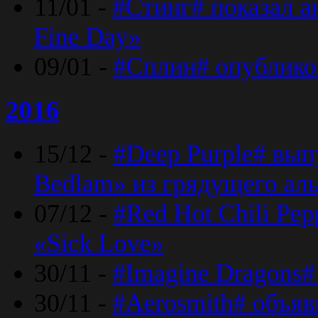
11/01 -
#Стинг# показал 
Fine Day»
09/01 -
#Сплин# опублико
2016
15/12 -
#Deep Purple# вып
Bedlam» из грядущего ал
07/12 -
#Red Hot Chili Pep
«Sick Love»
30/11 -
#Imagine Dragons#
30/11 -
#Aerosmith# объяв