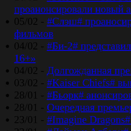
проанонсировали новый 
05/02 -
#Слэш# проаносир
фильмов
04/02 -
#Би-2# представил
16+»
04/02 -
Долгожданная прем
03/02 -
#Kaiser Chiefs# в
28/01 -
#Бьорк# анонсиров
28/01 -
Очередная премьер
23/01 -
#Imagine Dragons#