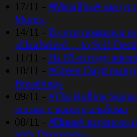
17/11 -
#Metallica# выпус
More».
14/11 -
В сети появился н
«Hardwired… to Self-Destr
11/11 -
На 83-м году жизн
10/11 -
#Green Day# выпус
Breathing»
09/11 -
#The Rolling Ston
песню с нового альбома
08/11 -
#Пинк# перепела п
with Diamonds».