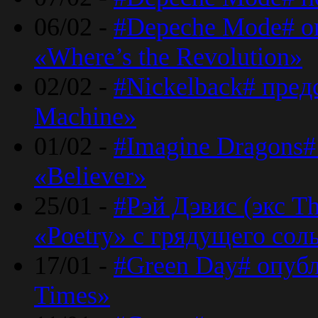
06/02 -
#Depeche Mode# о
«Where’s the Revolution»
02/02 -
#Nickelback# пред
Machine»
01/02 -
#Imagine Dragons#
«Believer»
25/01 -
#Рэй Дэвис (экс T
«Poetry» с грядущего сол
17/01 -
#Green Day# опубл
Times»