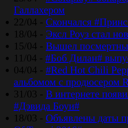
Галлахером
22/04 -
Скончался #Принс
18/04 -
Эксл Роуз стал н
15/04 -
Вышел посмертный
11/04 -
#Боб Дилан# выпу
04/04 -
#Red Hot Chili Pe
альбомом с продюсером R
31/03 -
В интернете появи
#Дэвида Боуи#
18/03 -
Объявлены даты пр