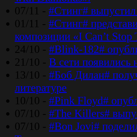
07/11 -
#Стинг# выпустил 
01/11 -
#Стинг# представ
композиции «I Can’t Stop 
24/10 -
#Blink-182# опубл
21/10 -
В сети появились 
13/10 -
#Боб Дилан# полу
литературе
10/10 -
#Pink Floyd# опуб
07/10 -
#The Killers# вып
07/10 -
#Bon Jovi# подели