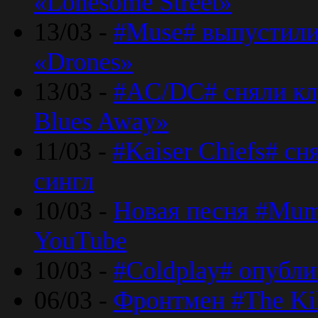
«Lonesome Street»
13/03 -
#Muse# выпустили
«Drones»
13/03 -
#AC/DC# сняли клу
Blues Away»
11/03 -
#Kaiser Chiefs# с
сингл
10/03 -
Новая песня #Mumf
YouTube
10/03 -
#Coldplay# опубли
06/03 -
Фронтмен #The Kil