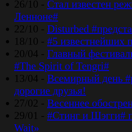
26/10 -
Стал известен реж
Ленноне#
22/10 -
Disturbed #предст
18/10 -
#5 известнейших п
20/04 -
Главный фестивал
#The Spirit of Tengri#
13/04 -
Всемирный день #р
дорогие друзья!
27/02 -
Весеннее обострен
29/01 -
#Стинг и Шэгги# 
Wait»