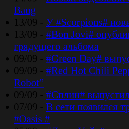
Bang
13/09 -
У #Scorpions# но
13/09 -
#Bon Jovi# опубли
грядущего альбома
09/09 -
#Green Day# выпус
09/09 -
#Red Hot Chili Pe
Robot”
09/09 -
#Сплин# выпустил
07/09 -
В сети появился т
#Oasis #