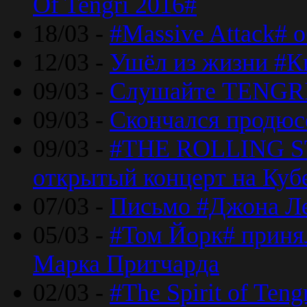
Of Tengri 2016#
18/03 -
#Massive Attack# 
12/03 -
Ушёл из жизни #К
09/03 -
Слушайте TENGRI
09/03 -
Скончался продюс
09/03 -
#THE ROLLING S
открытый концерт на Куб
07/03 -
Письмо #Джона Ле
05/03 -
#Том Йорк# принял
Марка Притчарда
02/03 -
#The Spirit of Ten