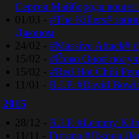
Сергея Майборода вошел 
01/03 -
#The Killers# зап
Джоном
24/02 -
#Massive Attack# 
15/02 -
#Йоко Оно# полу
15/02 -
#Red Hot Chili Pe
11/01 -
R.I.P. #David Bowi
2015
28/12 -
R.I.P. #Lemmy Kilm
11/11 -
Гитара #Джона Лен