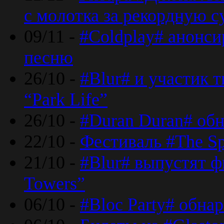
с молотка за рекордную 
09/11 -
#Coldplay# анонси
песню
26/10 -
#Blur# и участик т
“Park Life”
26/10 -
#Duran Duran# обн
22/10 -
Фестиваль #The Sp
21/10 -
#Blur# выпустят ф
Towers”
06/10 -
#Bloc Party# обна