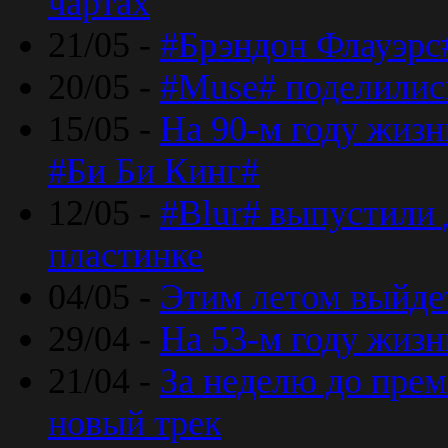
чартах
21/05 -
#Брэндон Флауэрс
20/05 -
#Muse# поделилис
15/05 -
На 90-м году жиз
#Би Би Кинг#
12/05 -
#Blur# выпустили
пластинке
04/05 -
Этим летом выйде
29/04 -
На 53-м году жиз
21/04 -
За неделю до прем
новый трек