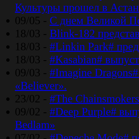
Культуры прошел в Астан
09/05 -
С днем Великой П
18/03 -
Blink-182 предста
18/03 -
#Linkin Park# пре
18/03 -
#Kasabian# выпуст
09/03 -
#Imagine Dragons#
«Believer».
23/02 -
#The Chainsmokers
09/02 -
#Deep Purple# вып
Bedlam»
07/02 -
#Depeche Mode# п