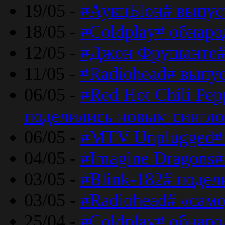
19/05 -
#АукцЫон# выпус
18/05 -
#Coldplay# обнар
12/05 -
#Джон Фрушанте#
11/05 -
#Radiohead# выпу
06/05 -
#Red Hot Chili Pe
поделились новым сингл
06/05 -
#MTV Unplugged# 
04/05 -
#Imagine Dragons#
03/05 -
#Blink-182# поде
03/05 -
#Radiohead# «само
25/04 -
#Coldplay# обнаро