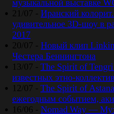
музыкальной выставке 
21/07 -
Иранский колорит
удивительное 3D-шоу в ра
2017
20/07 -
Новый клип Linkin
Честера Беннингтона
13/07 -
The Spirit of Teng
известных этно-коллекти
12/07 -
The Spirit of Asta
ежегодным событием, ак
16/06 -
Nomad Way — Муз