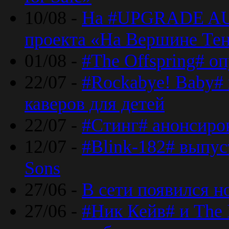
10/08 -
На #UPGRADE AU
проекта «На Вершине Те
01/08 -
#The Offspring# о
22/07 -
#Rockabye! Baby#
каверов для детей
22/07 -
#Стинг# анонсиро
12/07 -
#Blink-182# выпу
Sons
27/06 -
В сети появился н
27/06 -
#Ник Кейв# и The 