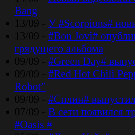
Bang
13/09 -
У #Scorpions# но
13/09 -
#Bon Jovi# опубли
грядущего альбома
09/09 -
#Green Day# выпус
09/09 -
#Red Hot Chili Pe
Robot”
09/09 -
#Сплин# выпустил
07/09 -
В сети появился т
#Oasis #