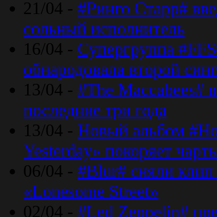
21/04 -
#Ринго Старр# вве
сольный исполнитель
16/04 -
Супергруппа #FFS#
обнародовала второй син
13/04 -
#The Maccabees# в
последние три года
13/04 -
Новый альбом #Но
Yesterday» покоряет чарт
06/04 -
#Blur# сняли клип
«Lonesome Street»
02/04 -
#Led Zeppelin# пр