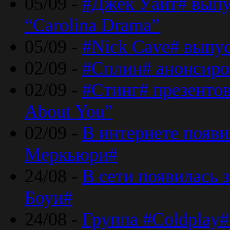
05/09 -
#Джек Уайт# выпу
“Carolina Drama”
05/09 -
#Nick Cave# выпус
02/09 -
#Сплин# анонсиро
02/09 -
#Стинг# презентова
About You”
02/09 -
В интернете появ
Меркьюри#
24/08 -
В сети появилась 
Боуи#
24/08 -
Группа #Coldplay#