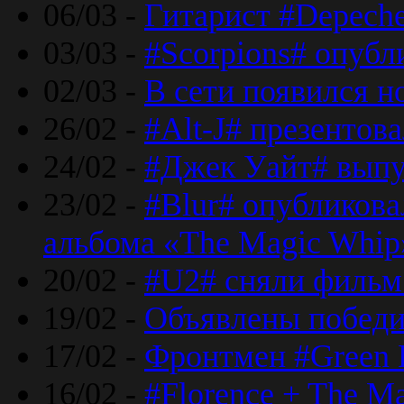
06/03 -
Гитарист #Depech
03/03 -
#Scorpions# опубл
02/03 -
В сети появился н
26/02 -
#Alt-J# презентова
24/02 -
#Джек Уайт# выпу
23/02 -
#Blur# опубликова
альбома «The Magic Whip
20/02 -
#U2# сняли фильм 
19/02 -
Объявлены побед
17/02 -
Фронтмен #Green 
16/02 -
#Florence + The M