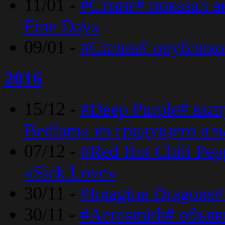
11/01 -
#Стинг# показал 
Fine Day»
09/01 -
#Сплин# опублико
2016
15/12 -
#Deep Purple# вып
Bedlam» из грядущего ал
07/12 -
#Red Hot Chili Pep
«Sick Love»
30/11 -
#Imagine Dragons#
30/11 -
#Aerosmith# объяв