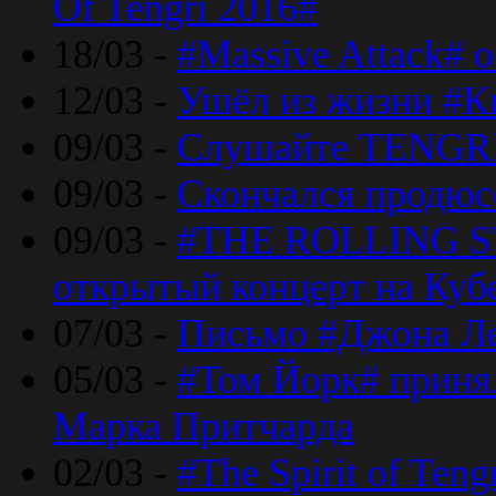
Of Tengri 2016#
18/03 -
#Massive Attack# 
12/03 -
Ушёл из жизни #К
09/03 -
Слушайте TENGRI
09/03 -
Скончался продюс
09/03 -
#THE ROLLING S
открытый концерт на Куб
07/03 -
Письмо #Джона Ле
05/03 -
#Том Йорк# принял
Марка Притчарда
02/03 -
#The Spirit of Ten