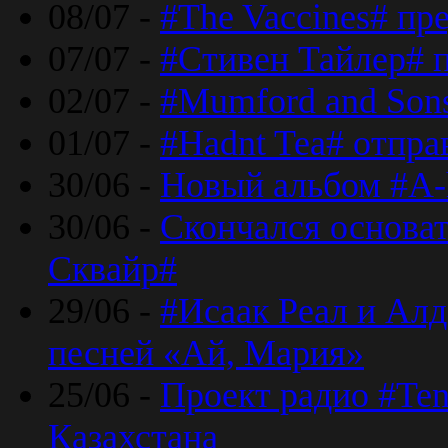
08/07 -
#The Vaccines# пр
07/07 -
#Стивен Тайлер# 
02/07 -
#Mumford and Sons
01/07 -
#Hadnt Tea# отпра
30/06 -
Новый альбом #A-
30/06 -
Скончался основа
Сквайр#
29/06 -
#Исаак Реал и Алд
песней «Ай, Мария»
25/06 -
Проект радио #Te
Казахстана