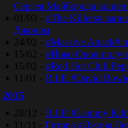
Сергея Майборода вошел 
01/03 -
#The Killers# зап
Джоном
24/02 -
#Massive Attack# 
15/02 -
#Йоко Оно# полу
15/02 -
#Red Hot Chili Pe
11/01 -
R.I.P. #David Bowi
2015
28/12 -
R.I.P. #Lemmy Kilm
11/11 -
Гитара #Джона Лен