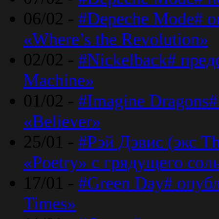
06/02 -
#Depeche Mode# о
«Where’s the Revolution»
02/02 -
#Nickelback# пред
Machine»
01/02 -
#Imagine Dragons#
«Believer»
25/01 -
#Рэй Дэвис (экс T
«Poetry» с грядущего сол
17/01 -
#Green Day# опубл
Times»