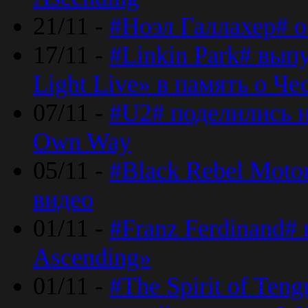
21/11 -
#Ноэл Галлахер# о
17/11 -
#Linkin Park# вып
Light Live» в память о Че
07/11 -
#U2# поделились н
Own Way
05/11 -
#Black Rebel Moto
видео
01/11 -
#Franz Ferdinand#
Ascending»
01/11 -
#The Spirit of Ten