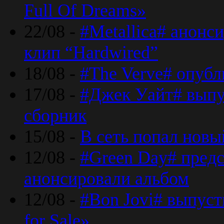
Full Of Dreams»
22/08 -
#Metallica# анонс
клип “Hardwired”
18/08 -
#The Verve# опубл
17/08 -
#Джек Уайт# выпу
сборник
15/08 -
В сеть попал новый
12/08 -
#Green Day# предс
анонсировали альбом
12/08 -
#Bon Jovi# выпуст
for Sale»