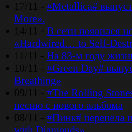
17/11 -
#Metallica# выпус
More».
14/11 -
В сети появился н
«Hardwired… to Self-Destr
11/11 -
На 83-м году жизн
10/11 -
#Green Day# выпус
Breathing»
09/11 -
#The Rolling Ston
песню с нового альбома
08/11 -
#Пинк# перепела п
with Diamonds».