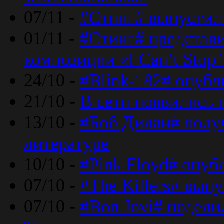
07/11 -
#Стинг# выпустил 
01/11 -
#Стинг# представ
композиции «I Can’t Stop 
24/10 -
#Blink-182# опубл
21/10 -
В сети появились 
13/10 -
#Боб Дилан# полу
литературе
10/10 -
#Pink Floyd# опуб
07/10 -
#The Killers# вып
07/10 -
#Bon Jovi# подели