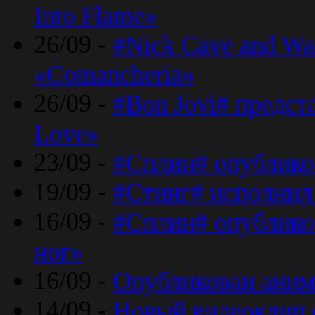
Into Flame»
26/09 -
#Nick Cave and Wa
«Comancheria»
26/09 -
#Bon Jovi# предста
Love»
23/09 -
#Сплин# опублико
19/09 -
#Стинг# исполнил
16/09 -
#Сплин# опубликов
ног»
16/09 -
Опубликован аним
14/09 -
Новый видеоклип 