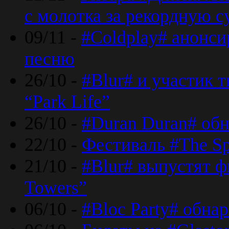
с молотка за рекордную 
09/11 -
#Coldplay# анонси
песню
26/10 -
#Blur# и участик т
“Park Life”
26/10 -
#Duran Duran# обн
22/10 -
Фестиваль #The Sp
21/10 -
#Blur# выпустят ф
Towers”
06/10 -
#Bloc Party# обна