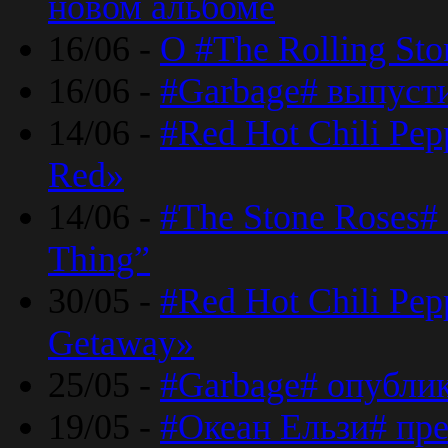
новом альбоме
16/06 -
О #The Rolling St
16/06 -
#Garbage# выпуст
14/06 -
#Red Hot Chili Pe
Red»
14/06 -
#The Stone Roses# 
Thing”
30/05 -
#Red Hot Chili Pe
Getaway»
25/05 -
#Garbage# опубли
19/05 -
#Океан Ельзи# пре