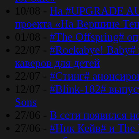
10/08 -
На #UPGRADE AU
проекта «На Вершине Те
01/08 -
#The Offspring# о
22/07 -
#Rockabye! Baby#
каверов для детей
22/07 -
#Стинг# анонсиро
12/07 -
#Blink-182# выпу
Sons
27/06 -
В сети появился н
27/06 -
#Ник Кейв# и The 