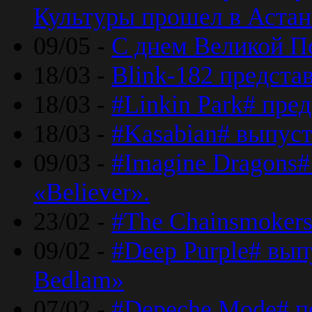
Культуры прошел в Астан
09/05 -
С днем Великой П
18/03 -
Blink-182 предста
18/03 -
#Linkin Park# пре
18/03 -
#Kasabian# выпуст
09/03 -
#Imagine Dragons#
«Believer».
23/02 -
#The Chainsmokers
09/02 -
#Deep Purple# вып
Bedlam»
07/02 -
#Depeche Mode# п