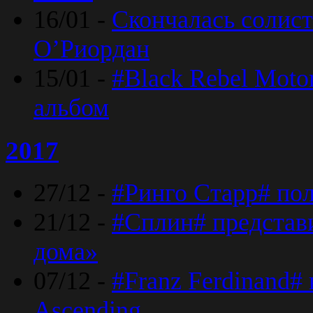
16/01 -
Скончалась солист
O’Риордан
15/01 -
#Black Rebel Moto
альбом
2017
27/12 -
#Ринго Старр# по
21/12 -
#Сплин# представ
дома»
07/12 -
#Franz Ferdinand#
Ascending