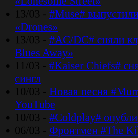
«Lonesome Street»
13/03 -
#Muse# выпустили
«Drones»
13/03 -
#AC/DC# сняли клу
Blues Away»
11/03 -
#Kaiser Chiefs# с
сингл
10/03 -
Новая песня #Mumf
YouTube
10/03 -
#Coldplay# опубли
06/03 -
Фронтмен #The Kil