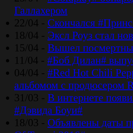
Галлахером
22/04 -
Скончался #Принс
18/04 -
Эксл Роуз стал н
15/04 -
Вышел посмертный
11/04 -
#Боб Дилан# выпу
04/04 -
#Red Hot Chili Pe
альбомом с продюсером R
31/03 -
В интернете появи
#Дэвида Боуи#
18/03 -
Объявлены даты пр