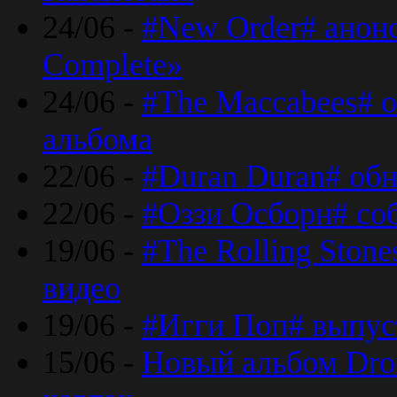
24/06 -
#New Order# анон
Complete»
24/06 -
#The Maccabees# о
альбома
22/06 -
#Duran Duran# обн
22/06 -
#Оззи Осборн# со
19/06 -
#The Rolling Ston
видео
19/06 -
#Игги Поп# выпус
15/06 -
Новый альбом Dron