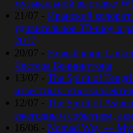
музыкальной выставке 
21/07 -
Иранский колорит
удивительное 3D-шоу в ра
2017
20/07 -
Новый клип Linkin
Честера Беннингтона
13/07 -
The Spirit of Teng
известных этно-коллекти
12/07 -
The Spirit of Asta
ежегодным событием, ак
16/06 -
Nomad Way — Муз