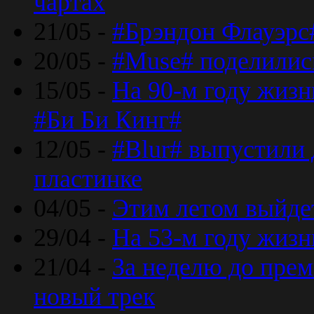
чартах
21/05 -
#Брэндон Флауэрс
20/05 -
#Muse# поделилис
15/05 -
На 90-м году жиз
#Би Би Кинг#
12/05 -
#Blur# выпустили
пластинке
04/05 -
Этим летом выйде
29/04 -
На 53-м году жиз
21/04 -
За неделю до прем
новый трек