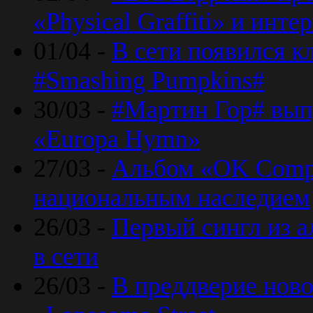
«Physical Graffiti» и инт
01/04 -
В сети появился к
#Smashing Pumpkins#
30/03 -
#Мартин Гор# вып
«Europa Hymn»
27/03 -
Альбом «OK Compu
национальным наследием
26/03 -
Первый сингл из а
в сети
26/03 -
В преддверие ново