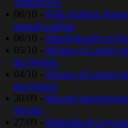
Tomorrow»
06/10 -
#The Rolling Ston
новый альбом
06/10 -
#Radiohead# опуб
05/10 -
#Kings of Leon# п
the World»
04/10 -
#Kings of Leon# п
the World»
30/09 -
#Korn# презентова
World»
27/09 -
#Metallica# подел