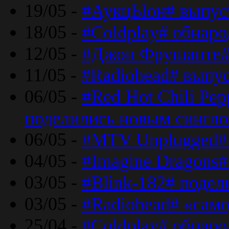
19/05 -
#АукцЫон# выпус
18/05 -
#Coldplay# обнар
12/05 -
#Джон Фрушанте#
11/05 -
#Radiohead# выпу
06/05 -
#Red Hot Chili Pe
поделились новым сингл
06/05 -
#MTV Unplugged# 
04/05 -
#Imagine Dragons#
03/05 -
#Blink-182# поде
03/05 -
#Radiohead# «само
25/04 -
#Coldplay# обнаро