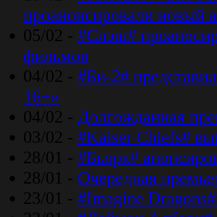
проанонсировали новый 
05/02 -
#Слэш# проаносир
фильмов
04/02 -
#Би-2# представил
16+»
04/02 -
Долгожданная прем
03/02 -
#Kaiser Chiefs# в
28/01 -
#Бьорк# анонсиров
28/01 -
Очередная премьер
23/01 -
#Imagine Dragons#