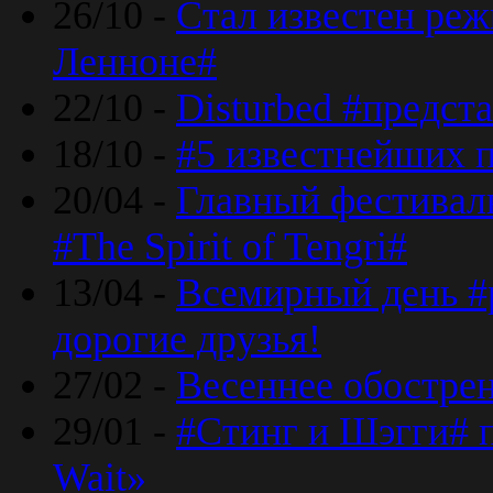
26/10 -
Стал известен реж
Ленноне#
22/10 -
Disturbed #предст
18/10 -
#5 известнейших п
20/04 -
Главный фестивал
#The Spirit of Tengri#
13/04 -
Всемирный день #р
дорогие друзья!
27/02 -
Весеннее обострен
29/01 -
#Стинг и Шэгги# 
Wait»