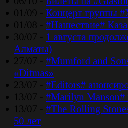
06/10 -
Билеты на #Glasto
01/09 -
Концерт группы #
01/08 -
#Нашествие# Каза
30/07 -
1 августа продолж
Алматы)
27/07 -
#Mumford and Sons
«Ditmas»
23/07 -
#Editors# анонсир
13/07 -
#Marilyn Manson#
13/07 -
#The Rolling Ston
50 лет