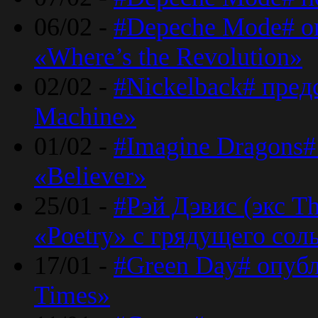
06/02 -
#Depeche Mode# о
«Where’s the Revolution»
02/02 -
#Nickelback# пред
Machine»
01/02 -
#Imagine Dragons#
«Believer»
25/01 -
#Рэй Дэвис (экс T
«Poetry» с грядущего сол
17/01 -
#Green Day# опубл
Times»