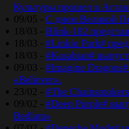
Культуры прошел в Астан
09/05 -
С днем Великой П
18/03 -
Blink-182 предста
18/03 -
#Linkin Park# пре
18/03 -
#Kasabian# выпуст
09/03 -
#Imagine Dragons#
«Believer».
23/02 -
#The Chainsmokers
09/02 -
#Deep Purple# вып
Bedlam»
07/02 -
#Depeche Mode# п