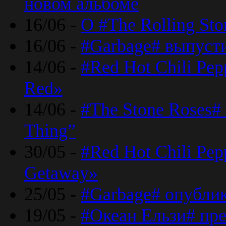
новом альбоме
16/06 -
О #The Rolling St
16/06 -
#Garbage# выпуст
14/06 -
#Red Hot Chili Pe
Red»
14/06 -
#The Stone Roses# 
Thing”
30/05 -
#Red Hot Chili Pe
Getaway»
25/05 -
#Garbage# опубли
19/05 -
#Океан Ельзи# пре