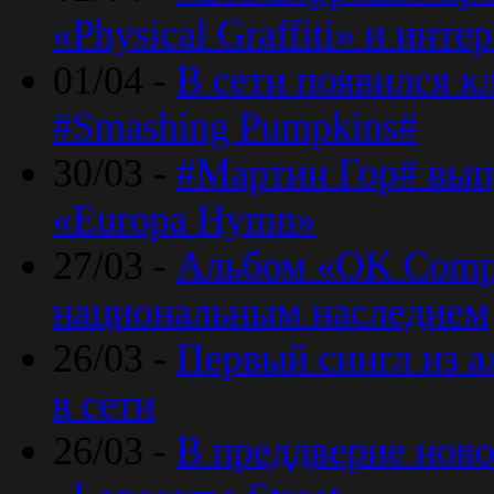
«Physical Graffiti» и инт
01/04 -
В сети появился к
#Smashing Pumpkins#
30/03 -
#Мартин Гор# вып
«Europa Hymn»
27/03 -
Альбом «OK Compu
национальным наследием
26/03 -
Первый сингл из а
в сети
26/03 -
В преддверие ново