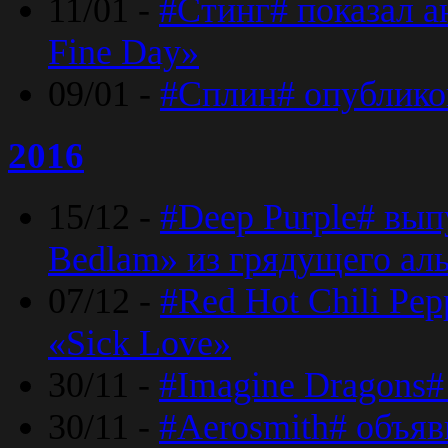
11/01 -
#Стинг# показал 
Fine Day»
09/01 -
#Сплин# опублико
2016
15/12 -
#Deep Purple# вып
Bedlam» из грядущего ал
07/12 -
#Red Hot Chili Pep
«Sick Love»
30/11 -
#Imagine Dragons#
30/11 -
#Aerosmith# объяв