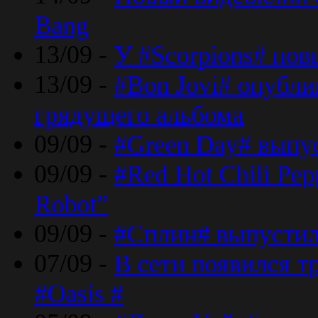
Bang
13/09 -
У #Scorpions# но
13/09 -
#Bon Jovi# опубли
грядущего альбома
09/09 -
#Green Day# выпус
09/09 -
#Red Hot Chili Pe
Robot”
09/09 -
#Сплин# выпустил
07/09 -
В сети появился т
#Oasis #