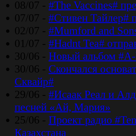
08/07 -
#The Vaccines# пр
07/07 -
#Стивен Тайлер# 
02/07 -
#Mumford and Sons
01/07 -
#Hadnt Tea# отпра
30/06 -
Новый альбом #A-
30/06 -
Скончался основа
Сквайр#
29/06 -
#Исаак Реал и Алд
песней «Ай, Мария»
25/06 -
Проект радио #Te
Казахстана