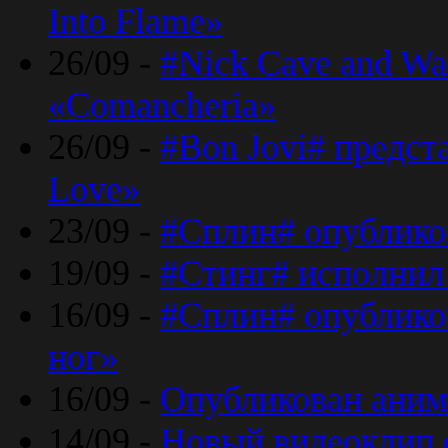
Into Flame»
26/09 -
#Nick Cave and Wa
«Comancheria»
26/09 -
#Bon Jovi# предста
Love»
23/09 -
#Сплин# опублико
19/09 -
#Стинг# исполнил
16/09 -
#Сплин# опубликов
ног»
16/09 -
Опубликован аним
14/09 -
Новый видеоклип 