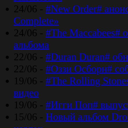
24/06 -
#New Order# анон
Complete»
24/06 -
#The Maccabees# о
альбома
22/06 -
#Duran Duran# обн
22/06 -
#Оззи Осборн# со
19/06 -
#The Rolling Ston
видео
19/06 -
#Игги Поп# выпус
15/06 -
Новый альбом Dron