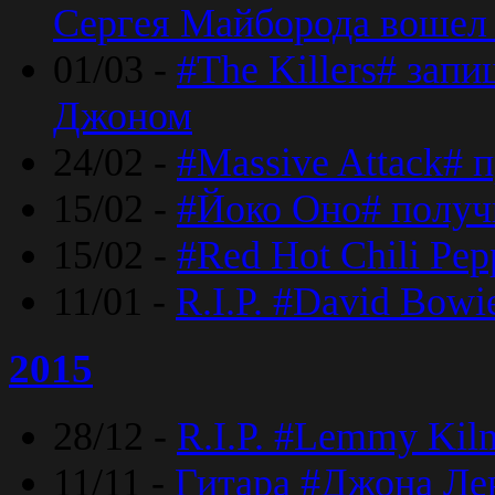
Сергея Майборода вошел 
01/03 -
#The Killers# зап
Джоном
24/02 -
#Massive Attack# 
15/02 -
#Йоко Оно# полу
15/02 -
#Red Hot Chili Pe
11/01 -
R.I.P. #David Bowi
2015
28/12 -
R.I.P. #Lemmy Kilm
11/11 -
Гитара #Джона Лен