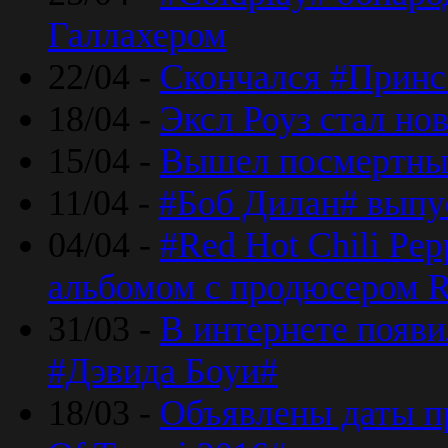
Галлахером
22/04 -
Скончался #Принс
18/04 -
Эксл Роуз стал н
15/04 -
Вышел посмертный
11/04 -
#Боб Дилан# выпу
04/04 -
#Red Hot Chili Pe
альбомом с продюсером R
31/03 -
В интернете появи
#Дэвида Боуи#
18/03 -
Объявлены даты пр