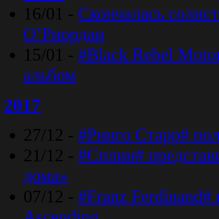
16/01 -
Скончалась солист
O’Риордан
15/01 -
#Black Rebel Moto
альбом
2017
27/12 -
#Ринго Старр# по
21/12 -
#Сплин# представ
дома»
07/12 -
#Franz Ferdinand#
Ascending