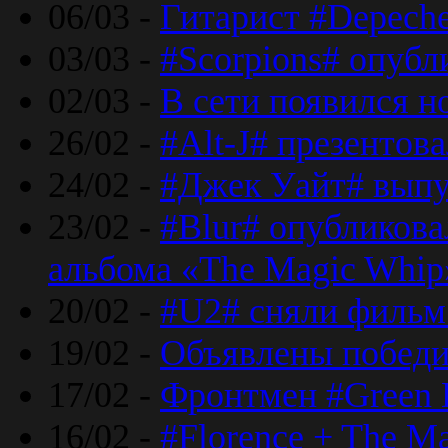
06/03 -
Гитарист #Depech
03/03 -
#Scorpions# опубл
02/03 -
В сети появился н
26/02 -
#Alt-J# презентова
24/02 -
#Джек Уайт# выпу
23/02 -
#Blur# опубликова
альбома «The Magic Whip
20/02 -
#U2# сняли фильм 
19/02 -
Объявлены побед
17/02 -
Фронтмен #Green 
16/02 -
#Florence + The M