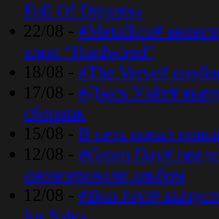
Full Of Dreams»
22/08 -
#Metallica# анонс
клип “Hardwired”
18/08 -
#The Verve# опубл
17/08 -
#Джек Уайт# выпу
сборник
15/08 -
В сеть попал новый
12/08 -
#Green Day# предс
анонсировали альбом
12/08 -
#Bon Jovi# выпуст
for Sale»