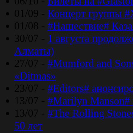
06/10 -
Билеты на #Glasto
01/09 -
Концерт группы #
01/08 -
#Нашествие# Каза
30/07 -
1 августа продолж
Алматы)
27/07 -
#Mumford and Sons
«Ditmas»
23/07 -
#Editors# анонсир
13/07 -
#Marilyn Manson#
13/07 -
#The Rolling Ston
50 лет