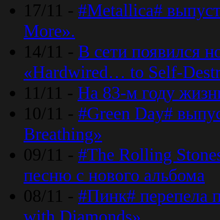
17/11 -
#Metallica# выпус
More».
14/11 -
В сети появился н
«Hardwired… to Self-Destr
11/11 -
На 83-м году жизн
10/11 -
#Green Day# выпус
Breathing»
09/11 -
#The Rolling Ston
песню с нового альбома
08/11 -
#Пинк# перепела п
with Diamonds».