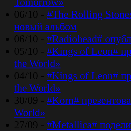
Tomorrow»
06/10 -
#The Rolling Ston
новый альбом
06/10 -
#Radiohead# опуб
05/10 -
#Kings of Leon# п
the World»
04/10 -
#Kings of Leon# п
the World»
30/09 -
#Korn# презентова
World»
27/09 -
#Metallica# подел