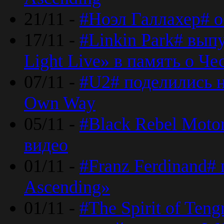
21/11 -
#Ноэл Галлахер# о
17/11 -
#Linkin Park# вып
Light Live» в память о Че
07/11 -
#U2# поделились н
Own Way
05/11 -
#Black Rebel Moto
видео
01/11 -
#Franz Ferdinand#
Ascending»
01/11 -
#The Spirit of Ten