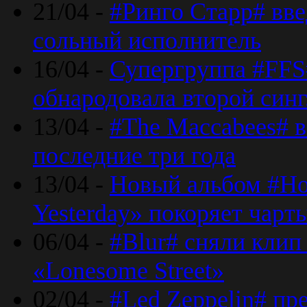
21/04 -
#Ринго Старр# вве
сольный исполнитель
16/04 -
Супергруппа #FFS#
обнародовала второй син
13/04 -
#The Maccabees# в
последние три года
13/04 -
Новый альбом #Но
Yesterday» покоряет чарт
06/04 -
#Blur# сняли клип
«Lonesome Street»
02/04 -
#Led Zeppelin# пр