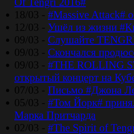
Of Tengri 2016#
18/03 -
#Massive Attack# 
12/03 -
Ушёл из жизни #К
09/03 -
Слушайте TENGRI
09/03 -
Скончался продюс
09/03 -
#THE ROLLING S
открытый концерт на Куб
07/03 -
Письмо #Джона Ле
05/03 -
#Том Йорк# принял
Марка Притчарда
02/03 -
#The Spirit of Ten