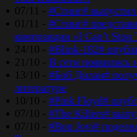
07/11 -
#Стинг# выпустил 
01/11 -
#Стинг# представ
композиции «I Can’t Stop 
24/10 -
#Blink-182# опубл
21/10 -
В сети появились 
13/10 -
#Боб Дилан# полу
литературе
10/10 -
#Pink Floyd# опуб
07/10 -
#The Killers# вып
07/10 -
#Bon Jovi# подели