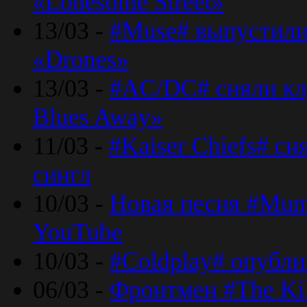
«Lonesome Street»
13/03 -
#Muse# выпустили
«Drones»
13/03 -
#AC/DC# сняли клу
Blues Away»
11/03 -
#Kaiser Chiefs# с
сингл
10/03 -
Новая песня #Mumf
YouTube
10/03 -
#Coldplay# опубли
06/03 -
Фронтмен #The Kil