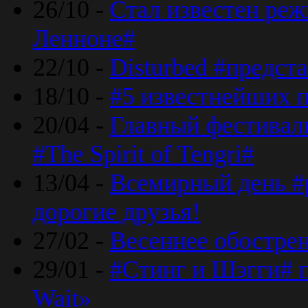
26/10 -
Стал известен реж
Ленноне#
22/10 -
Disturbed #предст
18/10 -
#5 известнейших п
20/04 -
Главный фестивал
#The Spirit of Tengri#
13/04 -
Всемирный день #р
дорогие друзья!
27/02 -
Весеннее обострен
29/01 -
#Стинг и Шэгги# 
Wait»