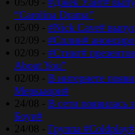
05/09 -
#Джек Уайт# выпу
“Carolina Drama”
05/09 -
#Nick Cave# выпус
02/09 -
#Сплин# анонсиро
02/09 -
#Стинг# презентова
About You”
02/09 -
В интернете появ
Меркьюри#
24/08 -
В сети появилась 
Боуи#
24/08 -
Группа #Coldplay#