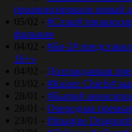
проанонсировали новый 
05/02 -
#Слэш# проаносир
фильмов
04/02 -
#Би-2# представил
16+»
04/02 -
Долгожданная прем
03/02 -
#Kaiser Chiefs# в
28/01 -
#Бьорк# анонсиров
28/01 -
Очередная премьер
23/01 -
#Imagine Dragons#