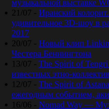
музыкальной выставке 
21/07 -
Иранский колорит
удивительное 3D-шоу в ра
2017
20/07 -
Новый клип Linkin
Честера Беннингтона
13/07 -
The Spirit of Teng
известных этно-коллекти
12/07 -
The Spirit of Asta
ежегодным событием, ак
16/06 -
Nomad Way — Муз