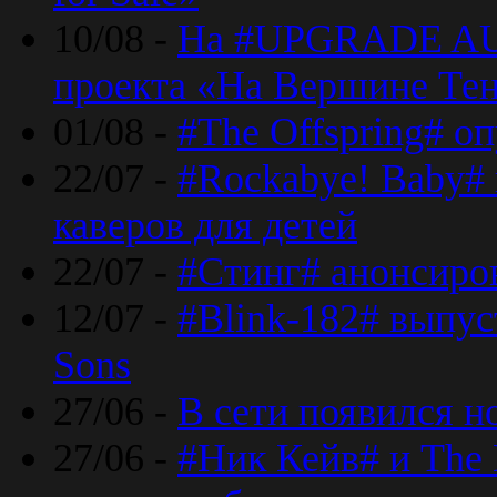
10/08 -
На #UPGRADE AU
проекта «На Вершине Те
01/08 -
#The Offspring# о
22/07 -
#Rockabye! Baby#
каверов для детей
22/07 -
#Стинг# анонсиро
12/07 -
#Blink-182# выпу
Sons
27/06 -
В сети появился н
27/06 -
#Ник Кейв# и The 