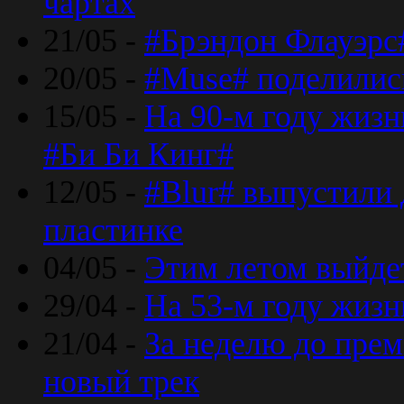
чартах
21/05 -
#Брэндон Флауэрс
20/05 -
#Muse# поделилис
15/05 -
На 90-м году жиз
#Би Би Кинг#
12/05 -
#Blur# выпустили
пластинке
04/05 -
Этим летом выйде
29/04 -
На 53-м году жиз
21/04 -
За неделю до прем
новый трек