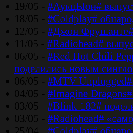
19/05 -
#АукцЫон# выпус
18/05 -
#Coldplay# обнар
12/05 -
#Джон Фрушанте#
11/05 -
#Radiohead# выпу
06/05 -
#Red Hot Chili Pe
поделились новым сингл
06/05 -
#MTV Unplugged# 
04/05 -
#Imagine Dragons#
03/05 -
#Blink-182# поде
03/05 -
#Radiohead# «само
25/04 -
#Coldplay# обнаро