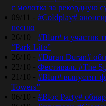
с молотка за рекордную 
09/11 -
#Coldplay# анонси
песню
26/10 -
#Blur# и участик т
“Park Life”
26/10 -
#Duran Duran# обн
22/10 -
Фестиваль #The Sp
21/10 -
#Blur# выпустят ф
Towers”
06/10 -
#Bloc Party# обна