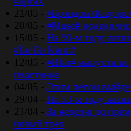
чартах
21/05 -
#Брэндон Флауэрс
20/05 -
#Muse# поделилис
15/05 -
На 90-м году жиз
#Би Би Кинг#
12/05 -
#Blur# выпустили
пластинке
04/05 -
Этим летом выйде
29/04 -
На 53-м году жиз
21/04 -
За неделю до прем
новый трек