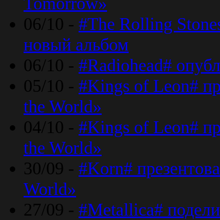
Tomorrow»
06/10 -
#The Rolling Ston
новый альбом
06/10 -
#Radiohead# опуб
05/10 -
#Kings of Leon# п
the World»
04/10 -
#Kings of Leon# п
the World»
30/09 -
#Korn# презентова
World»
27/09 -
#Metallica# подел