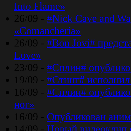
Into Flame»
26/09 -
#Nick Cave and Wa
«Comancheria»
26/09 -
#Bon Jovi# предста
Love»
23/09 -
#Сплин# опублико
19/09 -
#Стинг# исполнил
16/09 -
#Сплин# опубликов
ног»
16/09 -
Опубликован аним
14/09 -
Новый видеоклип 