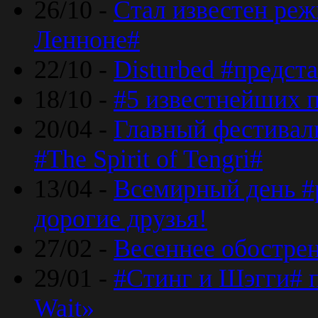
26/10 -
Стал известен реж
Ленноне#
22/10 -
Disturbed #предст
18/10 -
#5 известнейших п
20/04 -
Главный фестивал
#The Spirit of Tengri#
13/04 -
Всемирный день #р
дорогие друзья!
27/02 -
Весеннее обострен
29/01 -
#Стинг и Шэгги# 
Wait»