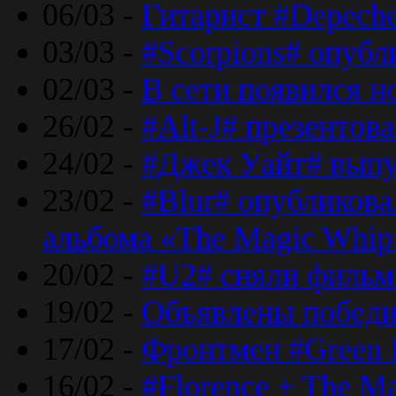
06/03 -
Гитарист #Depech
03/03 -
#Scorpions# опубл
02/03 -
В сети появился н
26/02 -
#Alt-J# презентова
24/02 -
#Джек Уайт# выпу
23/02 -
#Blur# опубликова
альбома «The Magic Whip
20/02 -
#U2# сняли фильм 
19/02 -
Объявлены побед
17/02 -
Фронтмен #Green 
16/02 -
#Florence + The M