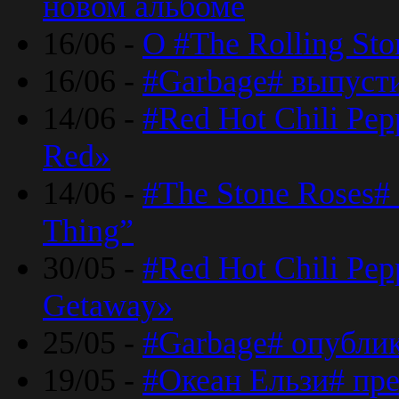
новом альбоме
16/06 -
О #The Rolling St
16/06 -
#Garbage# выпуст
14/06 -
#Red Hot Chili Pe
Red»
14/06 -
#The Stone Roses# 
Thing”
30/05 -
#Red Hot Chili Pe
Getaway»
25/05 -
#Garbage# опубли
19/05 -
#Океан Ельзи# пре