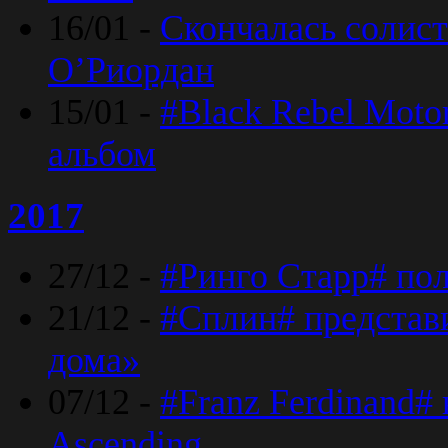
16/01 -
Скончалась солист
O’Риордан
15/01 -
#Black Rebel Moto
альбом
2017
27/12 -
#Ринго Старр# по
21/12 -
#Сплин# представ
дома»
07/12 -
#Franz Ferdinand#
Ascending