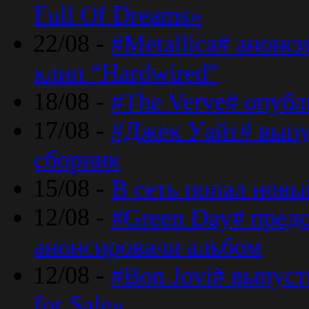
Full Of Dreams»
22/08 -
#Metallica# анонс
клип “Hardwired”
18/08 -
#The Verve# опубл
17/08 -
#Джек Уайт# выпу
сборник
15/08 -
В сеть попал новый
12/08 -
#Green Day# предс
анонсировали альбом
12/08 -
#Bon Jovi# выпуст
for Sale»