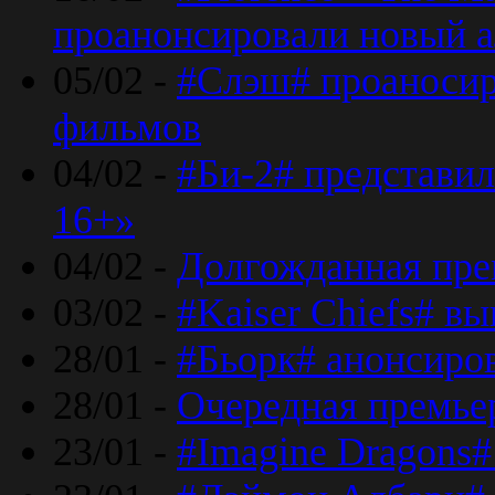
проанонсировали новый 
05/02 -
#Слэш# проаносир
фильмов
04/02 -
#Би-2# представил
16+»
04/02 -
Долгожданная прем
03/02 -
#Kaiser Chiefs# в
28/01 -
#Бьорк# анонсиров
28/01 -
Очередная премьер
23/01 -
#Imagine Dragons#