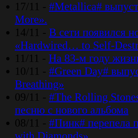
17/11 -
#Metallica# выпус
More».
14/11 -
В сети появился н
«Hardwired… to Self-Destr
11/11 -
На 83-м году жизн
10/11 -
#Green Day# выпус
Breathing»
09/11 -
#The Rolling Ston
песню с нового альбома
08/11 -
#Пинк# перепела п
with Diamonds».