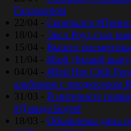
Галлахером
22/04 -
Скончался #Принс
18/04 -
Эксл Роуз стал н
15/04 -
Вышел посмертный
11/04 -
#Боб Дилан# выпу
04/04 -
#Red Hot Chili Pe
альбомом с продюсером R
31/03 -
В интернете появи
#Дэвида Боуи#
18/03 -
Объявлены даты пр