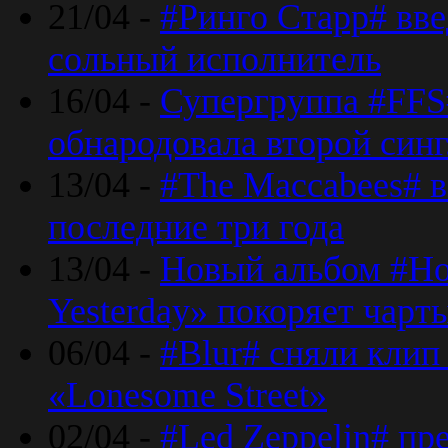
21/04 -
#Ринго Старр# вве
сольный исполнитель
16/04 -
Супергруппа #FFS#
обнародовала второй син
13/04 -
#The Maccabees# в
последние три года
13/04 -
Новый альбом #Но
Yesterday» покоряет чарт
06/04 -
#Blur# сняли клип
«Lonesome Street»
02/04 -
#Led Zeppelin# пр