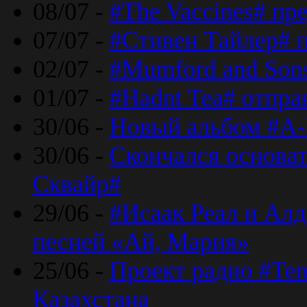
08/07 -
#The Vaccines# пр
07/07 -
#Стивен Тайлер# 
02/07 -
#Mumford and Sons
01/07 -
#Hadnt Tea# отпра
30/06 -
Новый альбом #A-
30/06 -
Скончался основа
Сквайр#
29/06 -
#Исаак Реал и Алд
песней «Ай, Мария»
25/06 -
Проект радио #Te
Казахстана