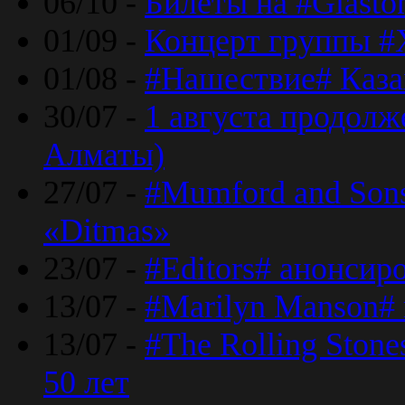
06/10 -
Билеты на #Glasto
01/09 -
Концерт группы #
01/08 -
#Нашествие# Каза
30/07 -
1 августа продолж
Алматы)
27/07 -
#Mumford and Sons
«Ditmas»
23/07 -
#Editors# анонсир
13/07 -
#Marilyn Manson#
13/07 -
#The Rolling Ston
50 лет