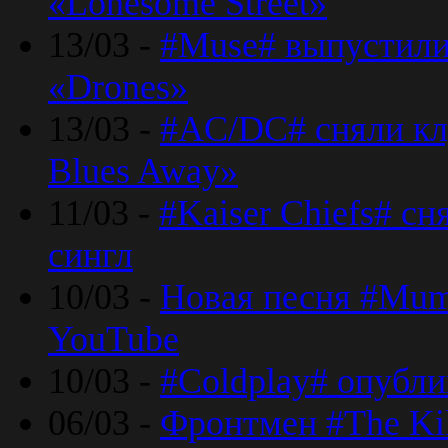
«Lonesome Street»
13/03 -
#Muse# выпустили
«Drones»
13/03 -
#AC/DC# сняли клу
Blues Away»
11/03 -
#Kaiser Chiefs# с
сингл
10/03 -
Новая песня #Mumf
YouTube
10/03 -
#Coldplay# опубли
06/03 -
Фронтмен #The Kil