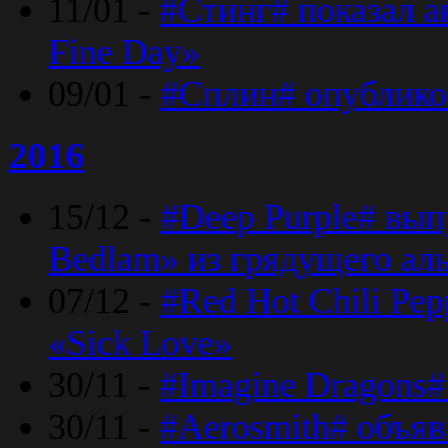
11/01 -
#Стинг# показал 
Fine Day»
09/01 -
#Сплин# опублико
2016
15/12 -
#Deep Purple# вып
Bedlam» из грядущего ал
07/12 -
#Red Hot Chili Pep
«Sick Love»
30/11 -
#Imagine Dragons#
30/11 -
#Aerosmith# объяв