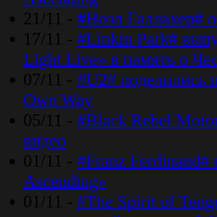
21/11 -
#Ноэл Галлахер# о
17/11 -
#Linkin Park# вып
Light Live» в память о Че
07/11 -
#U2# поделились н
Own Way
05/11 -
#Black Rebel Moto
видео
01/11 -
#Franz Ferdinand#
Ascending»
01/11 -
#The Spirit of Ten