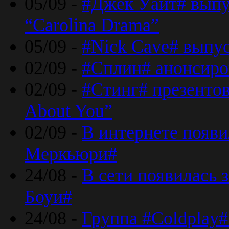
05/09 -
#Джек Уайт# выпу
“Carolina Drama”
05/09 -
#Nick Cave# выпус
02/09 -
#Сплин# анонсиро
02/09 -
#Стинг# презентова
About You”
02/09 -
В интернете появ
Меркьюри#
24/08 -
В сети появилась 
Боуи#
24/08 -
Группа #Coldplay#