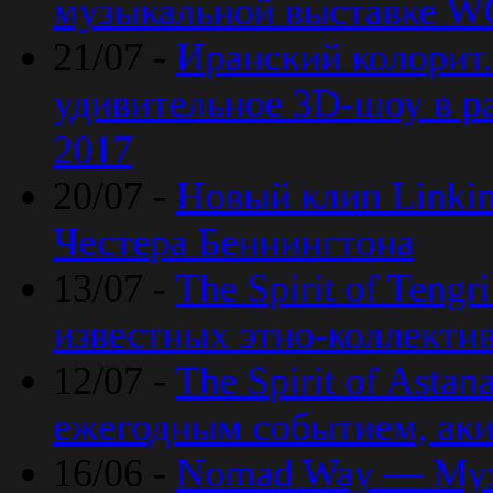
музыкальной выставке 
21/07 -
Иранский колорит
удивительное 3D-шоу в ра
2017
20/07 -
Новый клип Linkin
Честера Беннингтона
13/07 -
The Spirit of Teng
известных этно-коллекти
12/07 -
The Spirit of Asta
ежегодным событием, ак
16/06 -
Nomad Way — Муз