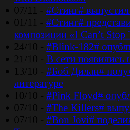
07/11 -
#Стинг# выпустил 
01/11 -
#Стинг# представ
композиции «I Can’t Stop 
24/10 -
#Blink-182# опубл
21/10 -
В сети появились 
13/10 -
#Боб Дилан# полу
литературе
10/10 -
#Pink Floyd# опуб
07/10 -
#The Killers# вып
07/10 -
#Bon Jovi# подели