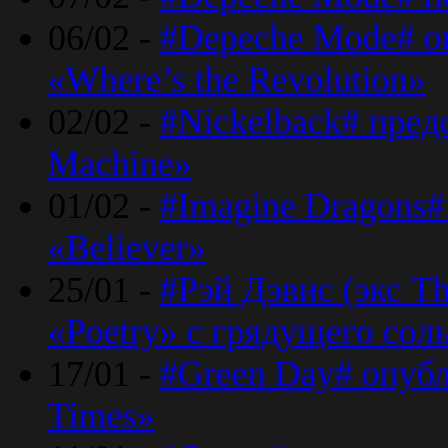
06/02 -
#Depeche Mode# о
«Where’s the Revolution»
02/02 -
#Nickelback# пред
Machine»
01/02 -
#Imagine Dragons#
«Believer»
25/01 -
#Рэй Дэвис (экс T
«Poetry» с грядущего сол
17/01 -
#Green Day# опубл
Times»