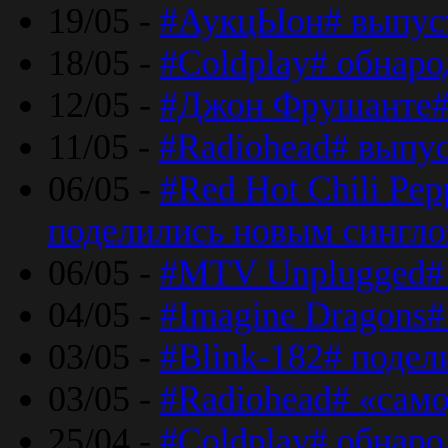
19/05 -
#АукцЫон# выпус
18/05 -
#Coldplay# обнар
12/05 -
#Джон Фрушанте#
11/05 -
#Radiohead# выпу
06/05 -
#Red Hot Chili Pe
поделились новым сингл
06/05 -
#MTV Unplugged# 
04/05 -
#Imagine Dragons#
03/05 -
#Blink-182# поде
03/05 -
#Radiohead# «само
25/04 -
#Coldplay# обнаро