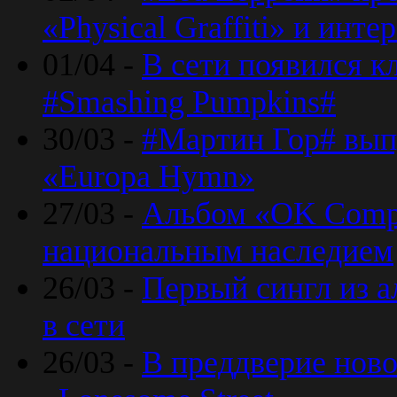
«Physical Graffiti» и инт
01/04 -
В сети появился к
#Smashing Pumpkins#
30/03 -
#Мартин Гор# вып
«Europa Hymn»
27/03 -
Альбом «OK Compu
национальным наследием
26/03 -
Первый сингл из а
в сети
26/03 -
В преддверие ново