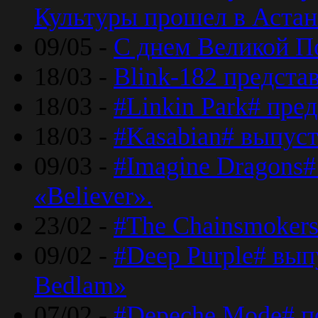
Культуры прошел в Астан
09/05 -
С днем Великой П
18/03 -
Blink-182 предста
18/03 -
#Linkin Park# пре
18/03 -
#Kasabian# выпуст
09/03 -
#Imagine Dragons#
«Believer».
23/02 -
#The Chainsmokers
09/02 -
#Deep Purple# вып
Bedlam»
07/02 -
#Depeche Mode# п