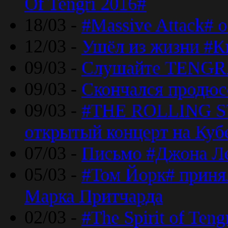
Of Tengri 2016#
18/03 -
#Massive Attack# 
12/03 -
Ушёл из жизни #К
09/03 -
Слушайте TENGRI
09/03 -
Скончался продюс
09/03 -
#THE ROLLING S
открытый концерт на Куб
07/03 -
Письмо #Джона Ле
05/03 -
#Том Йорк# принял
Марка Притчарда
02/03 -
#The Spirit of Ten