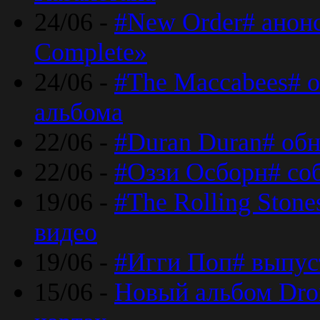
24/06 -
#New Order# анон
Complete»
24/06 -
#The Maccabees# о
альбома
22/06 -
#Duran Duran# обн
22/06 -
#Оззи Осборн# со
19/06 -
#The Rolling Ston
видео
19/06 -
#Игги Поп# выпус
15/06 -
Новый альбом Dron