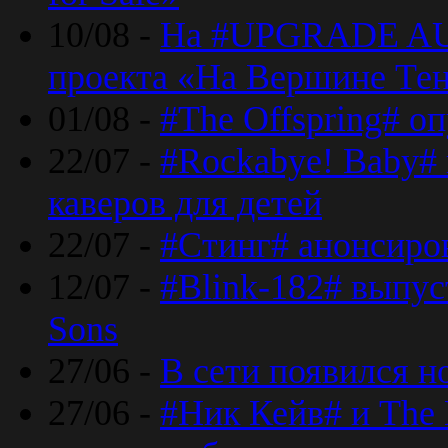
10/08 -
На #UPGRADE AU
проекта «На Вершине Те
01/08 -
#The Offspring# о
22/07 -
#Rockabye! Baby#
каверов для детей
22/07 -
#Стинг# анонсиро
12/07 -
#Blink-182# выпу
Sons
27/06 -
В сети появился н
27/06 -
#Ник Кейв# и The 