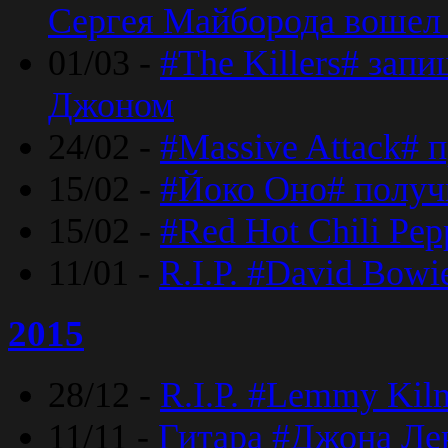
Сергея Майборода вошел 
01/03 -
#The Killers# зап
Джоном
24/02 -
#Massive Attack# 
15/02 -
#Йоко Оно# полу
15/02 -
#Red Hot Chili Pe
11/01 -
R.I.P. #David Bowi
2015
28/12 -
R.I.P. #Lemmy Kilm
11/11 -
Гитара #Джона Лен