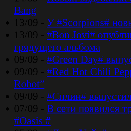
Bang
13/09 -
У #Scorpions# но
13/09 -
#Bon Jovi# опубли
грядущего альбома
09/09 -
#Green Day# выпус
09/09 -
#Red Hot Chili Pe
Robot”
09/09 -
#Сплин# выпустил
07/09 -
В сети появился т
#Oasis #