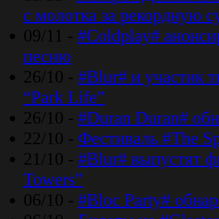
с молотка за рекордную 
09/11 -
#Coldplay# анонси
песню
26/10 -
#Blur# и участик т
“Park Life”
26/10 -
#Duran Duran# обн
22/10 -
Фестиваль #The Sp
21/10 -
#Blur# выпустят ф
Towers”
06/10 -
#Bloc Party# обна