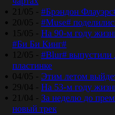
чартах
21/05 -
#Брэндон Флауэрс
20/05 -
#Muse# поделилис
15/05 -
На 90-м году жиз
#Би Би Кинг#
12/05 -
#Blur# выпустили
пластинке
04/05 -
Этим летом выйде
29/04 -
На 53-м году жиз
21/04 -
За неделю до прем
новый трек