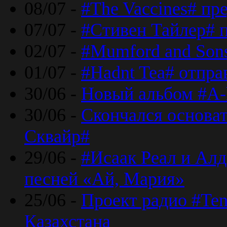
08/07 -
#The Vaccines# пр
07/07 -
#Стивен Тайлер# 
02/07 -
#Mumford and Sons
01/07 -
#Hadnt Tea# отпра
30/06 -
Новый альбом #A-
30/06 -
Скончался основа
Сквайр#
29/06 -
#Исаак Реал и Алд
песней «Ай, Мария»
25/06 -
Проект радио #Te
Казахстана