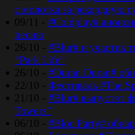
с молотка за рекордную 
09/11 -
#Coldplay# анонси
песню
26/10 -
#Blur# и участик т
“Park Life”
26/10 -
#Duran Duran# обн
22/10 -
Фестиваль #The Sp
21/10 -
#Blur# выпустят ф
Towers”
06/10 -
#Bloc Party# обна