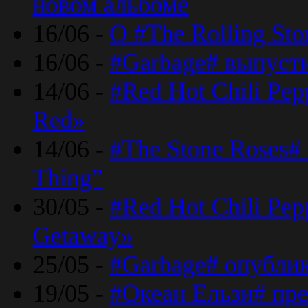
новом альбоме
16/06 -
О #The Rolling St
16/06 -
#Garbage# выпуст
14/06 -
#Red Hot Chili Pe
Red»
14/06 -
#The Stone Roses# 
Thing”
30/05 -
#Red Hot Chili Pe
Getaway»
25/05 -
#Garbage# опубли
19/05 -
#Океан Ельзи# пре