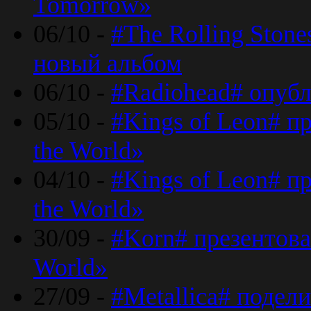
Tomorrow»
06/10 -
#The Rolling Ston
новый альбом
06/10 -
#Radiohead# опуб
05/10 -
#Kings of Leon# п
the World»
04/10 -
#Kings of Leon# п
the World»
30/09 -
#Korn# презентова
World»
27/09 -
#Metallica# подел