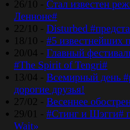
26/10 -
Стал известен реж
Ленноне#
22/10 -
Disturbed #предст
18/10 -
#5 известнейших п
20/04 -
Главный фестивал
#The Spirit of Tengri#
13/04 -
Всемирный день #р
дорогие друзья!
27/02 -
Весеннее обострен
29/01 -
#Стинг и Шэгги# 
Wait»