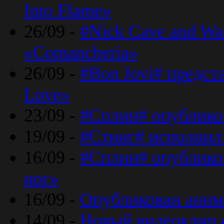
Into Flame»
26/09 -
#Nick Cave and Wa
«Comancheria»
26/09 -
#Bon Jovi# предста
Love»
23/09 -
#Сплин# опублико
19/09 -
#Стинг# исполнил
16/09 -
#Сплин# опубликов
ног»
16/09 -
Опубликован аним
14/09 -
Новый видеоклип 