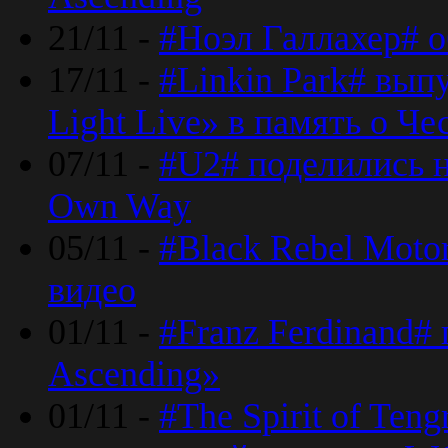
21/11 -
#Ноэл Галлахер# о
17/11 -
#Linkin Park# вып
Light Live» в память о Че
07/11 -
#U2# поделились н
Own Way
05/11 -
#Black Rebel Moto
видео
01/11 -
#Franz Ferdinand#
Ascending»
01/11 -
#The Spirit of Ten