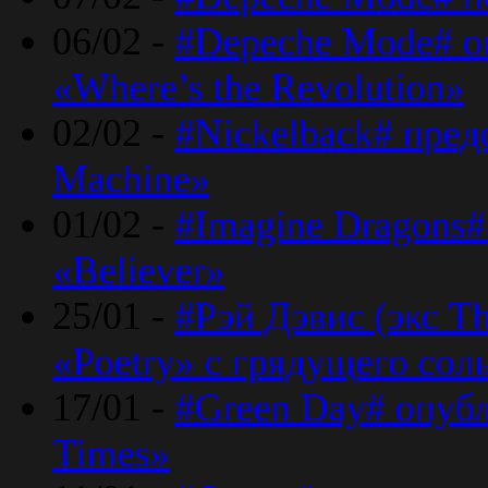
06/02 -
#Depeche Mode# о
«Where’s the Revolution»
02/02 -
#Nickelback# пред
Machine»
01/02 -
#Imagine Dragons#
«Believer»
25/01 -
#Рэй Дэвис (экс T
«Poetry» с грядущего сол
17/01 -
#Green Day# опубл
Times»