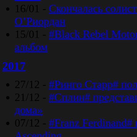
16/01 -
Скончалась солист
O’Риордан
15/01 -
#Black Rebel Moto
альбом
2017
27/12 -
#Ринго Старр# по
21/12 -
#Сплин# представ
дома»
07/12 -
#Franz Ferdinand#
Ascending