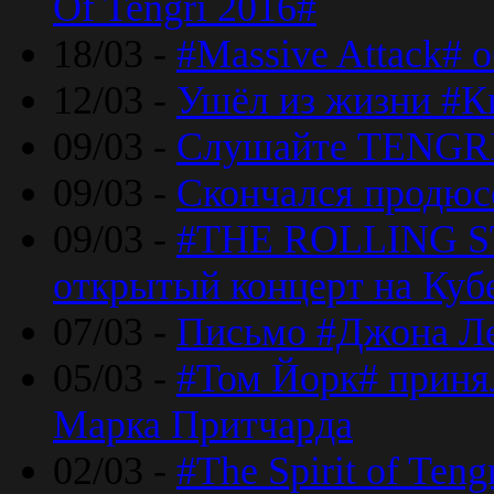
Of Tengri 2016#
18/03 -
#Massive Attack# 
12/03 -
Ушёл из жизни #К
09/03 -
Слушайте TENGRI
09/03 -
Скончался продюс
09/03 -
#THE ROLLING S
открытый концерт на Куб
07/03 -
Письмо #Джона Ле
05/03 -
#Том Йорк# принял
Марка Притчарда
02/03 -
#The Spirit of Ten