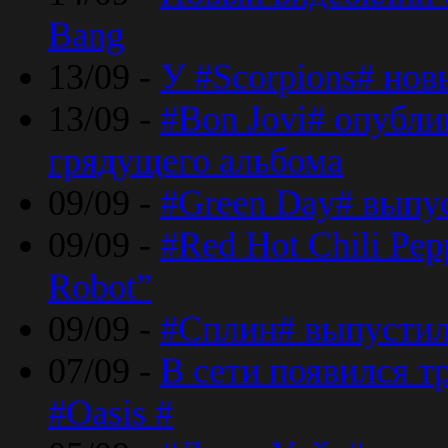
Bang
13/09 -
У #Scorpions# но
13/09 -
#Bon Jovi# опубли
грядущего альбома
09/09 -
#Green Day# выпус
09/09 -
#Red Hot Chili Pe
Robot”
09/09 -
#Сплин# выпустил
07/09 -
В сети появился т
#Oasis #