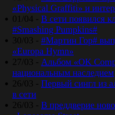
«Physical Graffiti» и инт
01/04 -
В сети появился к
#Smashing Pumpkins#
30/03 -
#Мартин Гор# вып
«Europa Hymn»
27/03 -
Альбом «OK Compu
национальным наследием
26/03 -
Первый сингл из а
в сети
26/03 -
В преддверие ново