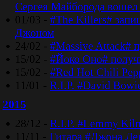
Сергея Майборода вошел 
01/03 -
#The Killers# зап
Джоном
24/02 -
#Massive Attack# 
15/02 -
#Йоко Оно# полу
15/02 -
#Red Hot Chili Pe
11/01 -
R.I.P. #David Bowi
2015
28/12 -
R.I.P. #Lemmy Kilm
11/11 -
Гитара #Джона Лен