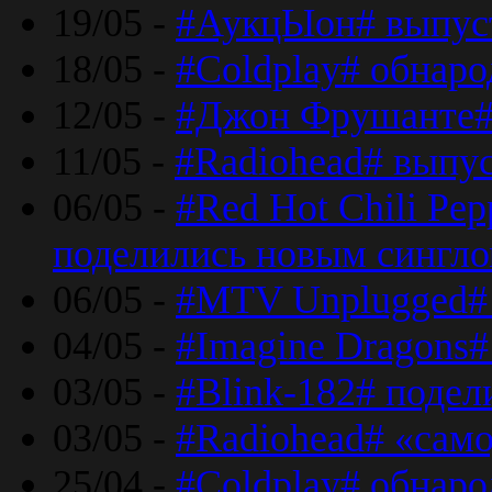
19/05 -
#АукцЫон# выпус
18/05 -
#Coldplay# обнар
12/05 -
#Джон Фрушанте#
11/05 -
#Radiohead# выпу
06/05 -
#Red Hot Chili Pe
поделились новым сингл
06/05 -
#MTV Unplugged# 
04/05 -
#Imagine Dragons#
03/05 -
#Blink-182# поде
03/05 -
#Radiohead# «само
25/04 -
#Coldplay# обнаро