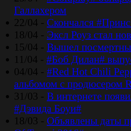
Галлахером
22/04 -
Скончался #Принс
18/04 -
Эксл Роуз стал н
15/04 -
Вышел посмертный
11/04 -
#Боб Дилан# выпу
04/04 -
#Red Hot Chili Pe
альбомом с продюсером R
31/03 -
В интернете появи
#Дэвида Боуи#
18/03 -
Объявлены даты пр