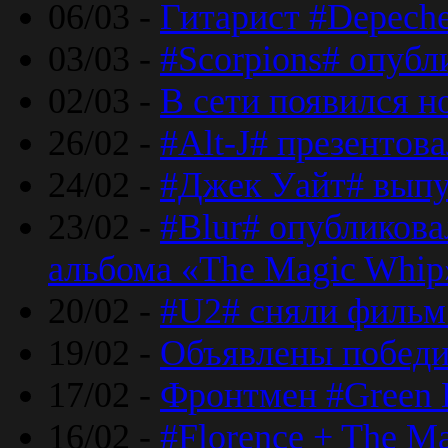
06/03 -
Гитарист #Depech
03/03 -
#Scorpions# опубл
02/03 -
В сети появился н
26/02 -
#Alt-J# презентова
24/02 -
#Джек Уайт# выпу
23/02 -
#Blur# опубликова
альбома «The Magic Whip
20/02 -
#U2# сняли фильм 
19/02 -
Объявлены побед
17/02 -
Фронтмен #Green 
16/02 -
#Florence + The M