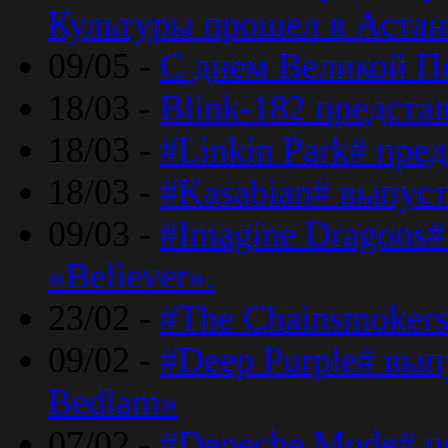
Культуры прошел в Астан
09/05 -
С днем Великой П
18/03 -
Blink-182 предста
18/03 -
#Linkin Park# пре
18/03 -
#Kasabian# выпуст
09/03 -
#Imagine Dragons#
«Believer».
23/02 -
#The Chainsmokers
09/02 -
#Deep Purple# вып
Bedlam»
07/02 -
#Depeche Mode# п