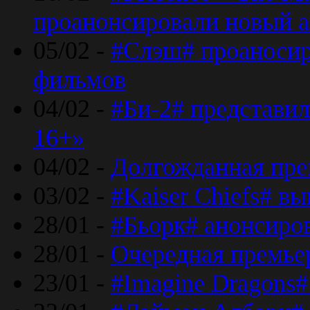
проанонсировали новый 
05/02 -
#Слэш# проаносир
фильмов
04/02 -
#Би-2# представил
16+»
04/02 -
Долгожданная прем
03/02 -
#Kaiser Chiefs# в
28/01 -
#Бьорк# анонсиров
28/01 -
Очередная премьер
23/01 -
#Imagine Dragons#