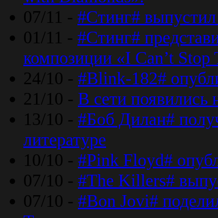
07/11 -
#Стинг# выпустил 
01/11 -
#Стинг# представ
композиции «I Can’t Stop 
24/10 -
#Blink-182# опубл
21/10 -
В сети появились 
13/10 -
#Боб Дилан# полу
литературе
10/10 -
#Pink Floyd# опуб
07/10 -
#The Killers# вып
07/10 -
#Bon Jovi# подели