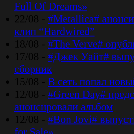
Full Of Dreams»
22/08 -
#Metallica# анонс
клип “Hardwired”
18/08 -
#The Verve# опубл
17/08 -
#Джек Уайт# выпу
сборник
15/08 -
В сеть попал новый
12/08 -
#Green Day# предс
анонсировали альбом
12/08 -
#Bon Jovi# выпуст
for Sale»