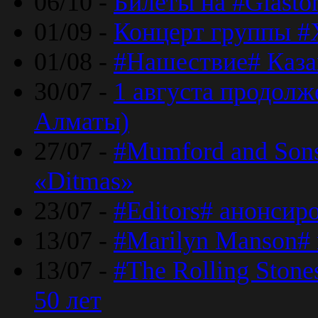
06/10 -
Билеты на #Glasto
01/09 -
Концерт группы #
01/08 -
#Нашествие# Каза
30/07 -
1 августа продолж
Алматы)
27/07 -
#Mumford and Sons
«Ditmas»
23/07 -
#Editors# анонсир
13/07 -
#Marilyn Manson#
13/07 -
#The Rolling Ston
50 лет