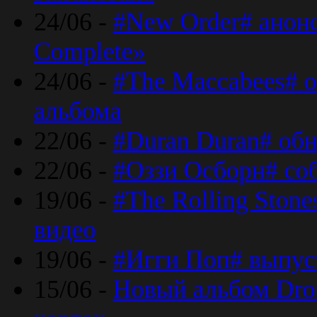
24/06 -
#New Order# анон
Complete»
24/06 -
#The Maccabees# о
альбома
22/06 -
#Duran Duran# обн
22/06 -
#Оззи Осборн# со
19/06 -
#The Rolling Ston
видео
19/06 -
#Игги Поп# выпус
15/06 -
Новый альбом Dron