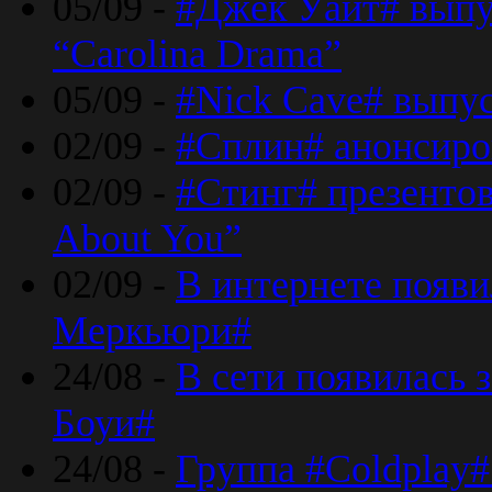
05/09 -
#Джек Уайт# выпу
“Carolina Drama”
05/09 -
#Nick Cave# выпус
02/09 -
#Сплин# анонсиро
02/09 -
#Стинг# презентова
About You”
02/09 -
В интернете появ
Меркьюри#
24/08 -
В сети появилась 
Боуи#
24/08 -
Группа #Coldplay#