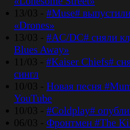
«Lonesome Street»
13/03 -
#Muse# выпустили
«Drones»
13/03 -
#AC/DC# сняли клу
Blues Away»
11/03 -
#Kaiser Chiefs# с
сингл
10/03 -
Новая песня #Mumf
YouTube
10/03 -
#Coldplay# опубли
06/03 -
Фронтмен #The Kil