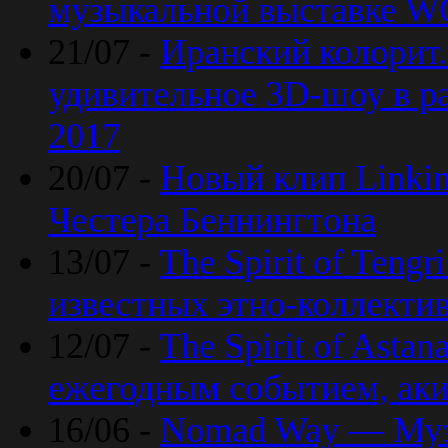
музыкальной выставке 
21/07 -
Иранский колорит
удивительное 3D-шоу в ра
2017
20/07 -
Новый клип Linkin
Честера Беннингтона
13/07 -
The Spirit of Teng
известных этно-коллекти
12/07 -
The Spirit of Asta
ежегодным событием, ак
16/06 -
Nomad Way — Муз