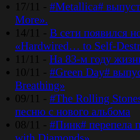
17/11 -
#Metallica# выпус
More».
14/11 -
В сети появился н
«Hardwired… to Self-Destr
11/11 -
На 83-м году жизн
10/11 -
#Green Day# выпус
Breathing»
09/11 -
#The Rolling Ston
песню с нового альбома
08/11 -
#Пинк# перепела п
with Diamonds».