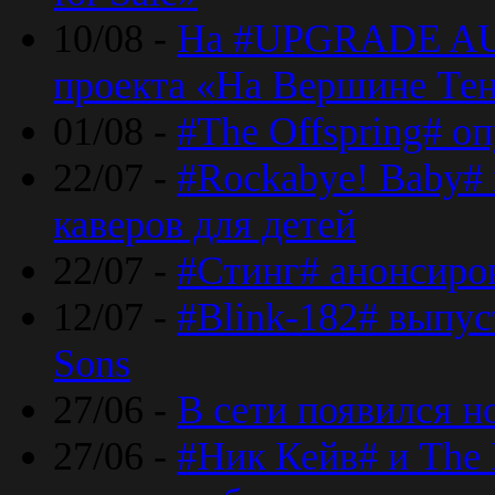
10/08 -
На #UPGRADE AU
проекта «На Вершине Те
01/08 -
#The Offspring# о
22/07 -
#Rockabye! Baby#
каверов для детей
22/07 -
#Стинг# анонсиро
12/07 -
#Blink-182# выпу
Sons
27/06 -
В сети появился н
27/06 -
#Ник Кейв# и The 