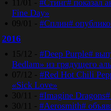
11/01 -
#Стинг# показал 
Fine Day»
09/01 -
#Сплин# опублико
2016
15/12 -
#Deep Purple# вып
Bedlam» из грядущего ал
07/12 -
#Red Hot Chili Pep
«Sick Love»
30/11 -
#Imagine Dragons#
30/11 -
#Aerosmith# объяв