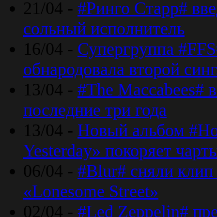
21/04 -
#Ринго Старр# вве
сольный исполнитель
16/04 -
Супергруппа #FFS#
обнародовала второй син
13/04 -
#The Maccabees# в
последние три года
13/04 -
Новый альбом #Но
Yesterday» покоряет чарт
06/04 -
#Blur# сняли клип
«Lonesome Street»
02/04 -
#Led Zeppelin# пр