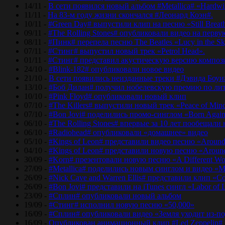
14/11 -
В сети появился новый альбом #Metallica# «Hardwir
11/11 -
На 83-м году жизни скончался #Леонард Коэн#.
10/11 -
#Green Day# выпустили клип на песню «Still Breat
09/11 -
#The Rolling Stones# опубликовали видео на перву
08/11 -
#Пинк# перепела песню The Beatles «Lucy in the Sk
07/11 -
#Стинг# выпустил новый трек «Petrol Head».
01/11 -
#Стинг# представил акустическую версию композиц
24/10 -
#Blink-182# опубликовали новое видео
21/10 -
В сети появились неизданные треки #Дэвида Боуи
13/10 -
#Боб Дилан# получил нобелевскую премию по лит
10/10 -
#Pink Floyd# опубликовали новый клип
07/10 -
#The Killers# выпустили новый трек «Peace of Min
07/10 -
#Bon Jovi# поделились промо-синглом «Born Agai
06/10 -
#The Rolling Stones# впервые за 10 лет пообещали
06/10 -
#Radiohead# опубликовали «домашнее» видео
05/10 -
#Kings of Leon# представили видео песню «Around
04/10 -
#Kings of Leon# представили новую песню «Around
30/09 -
#Korn# презентовали новую песню «A Different Wo
27/09 -
#Metallica# поделились новым синглом и видео «Mo
26/09 -
#Nick Cave and Warren Ellis# представили клип «C
26/09 -
#Bon Jovi# представили на iTunes сингл «Labor of 
23/09 -
#Сплин# опубликовали новый альбом
19/09 -
#Стинг# исполнил новую песню «50,000»
16/09 -
#Сплин# опубликовали видео «Земля уходит из-по
16/09 -
Опубликован анимационный клип #Led Zeppelin#