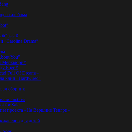
Bang
ущего альбома
bot”
 #Oasis #
и “Carolina Drama”
пом
About You”
ди Меркьюри#
иду Боуи#
ad Full Of Dreams»
ла клип “Hardwired”
вал сборник
овали альбом
t for Sale»
ы проекта «На Вершине Тенгри»
-каверов для детей
& Sons