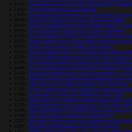
14/09 -
Новый видеоклип от #Green Day# на песню Bang 
13/09 -
У #Scorpions# новый барабанщик
13/09 -
#Bon Jovi# опубликовали трек “Knockout” из гряд
09/09 -
#Green Day# выпустили трек “Revolution Radio”
09/09 -
#Red Hot Chili Peppers# опубликовали клип “Go Ro
09/09 -
#Сплин# выпустили клип на песню «Окраины»
07/09 -
В сети появился трейлер документальной ленты об
05/09 -
#Джек Уайт# выпустил акустическую версию песн
05/09 -
#Nick Cave# выпустил клип “Jesus Alone”
02/09 -
#Сплин# анонсировали альбом и поделились кли
02/09 -
#Стинг# презентовал сингл “I Can’t Stop Thinking 
02/09 -
В интернете появились неизвестные фото #Фред
24/08 -
В сети появилась запись концерта-трибьюта #Дэв
24/08 -
Группа #Coldplay# выпустила клип на песню «A He
22/08 -
#Metallica# анонсировала новый альбом и выпусти
18/08 -
#The Verve# опубликовали песню “Shoeshine Girl”
17/08 -
#Джек Уайт# выпустил новый трек и проанонсиро
15/08 -
В сеть попал новый трек #Placebo# “Jesus’ Son”
12/08 -
#Green Day# представили новый сингл и анонсир
12/08 -
#Bon Jovi# выпустил новый сингл «This House Is No
10/08 -
На #UPGRADE AUTO SHOW# выступят рок-групп
01/08 -
#The Offspring# опубликовали новый трек
22/07 -
#Rockabye! Baby# выпустит юбилейный альбом рок
22/07 -
#Стинг# анонсировал выход нового альбома
12/07 -
#Blink-182# выпустили клип с участием Mumford 