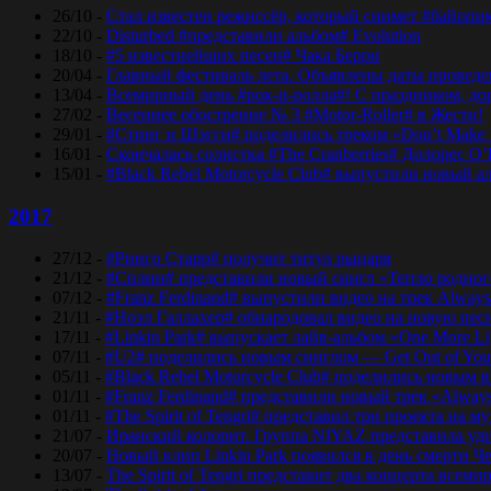
26/10 -
Стал известен режиссёр, который снимет #байопи
22/10 -
Disturbed #представили альбом# Evolution
18/10 -
#5 известнейших песен# Чака Берри
20/04 -
Главный фестиваль лета. Объявлены даты проведени
13/04 -
Всемирный день #рок-н-ролла#! С праздником, дор
27/02 -
Весеннее обострение № 3 #Motor-Roller# в Жести!
29/01 -
#Стинг и Шэгги# поделились треком «Don’t Make 
16/01 -
Скончалась солистка #The Cranberries# Долорес O
15/01 -
#Black Rebel Motorcycle Club# выпустили новый а
2017
27/12 -
#Ринго Старр# получит титул рыцаря
21/12 -
#Сплин# представили новый сингл «Тепло родног
07/12 -
#Franz Ferdinand# выпустили видео на трек Always
21/11 -
#Ноэл Галлахер# обнародовал видео на новую пес
17/11 -
#Linkin Park# выпускает лайв-альбом «One More Lig
07/11 -
#U2# поделились новым синглом — Get Out of Yo
05/11 -
#Black Rebel Motorcycle Club# поделились новым 
01/11 -
#Franz Ferdinand# представили новый трек «Alway
01/11 -
#The Spirit of Tengri# представил три проекта н
21/07 -
Иранский колорит. Группа NIYAZ представила удив
20/07 -
Новый клип Linkin Park появился в день смерти Ч
13/07 -
The Spirit of Tengri представит два концерта все