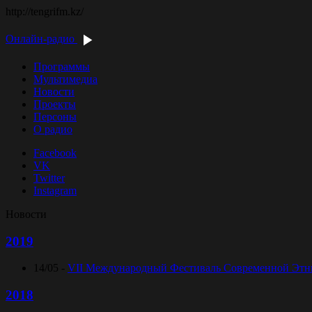
http://tengrifm.kz/
Онлайн-радио
Программы
Мультимедиа
Новости
Проекты
Персоны
О радио
Facebook
VK
Twitter
Instagram
Новости
2019
14/05 -
VII Международный Фестиваль Современной Этниче
2018