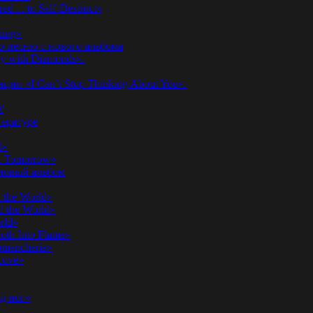
ed… to Self-Destruct»
hing»
ю песню с нового альбома
y with Diamonds».
ии «I Can’t Stop Thinking About You».
#
ературе
d»
n Tomorrow»
 новый альбом
 the World»
 the World»
rld»
th Into Flame»
omancheria»
Love»
д ног»