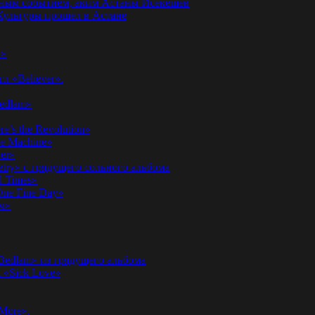
годным событием, аким Астаны Исекешев
ультуры прошел в Астане
у»
л «Believer».
Bedlam»
’s the Revolution»
he Machine»
er»
etry» с грядущего сольного альбома
d Times»
ne Fine Day»
м»
 Bedlam» из грядущего альбома
к «Sick Love»
More».