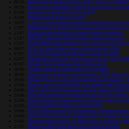
06/10 -
#Bloc Party# обнародовали сингл “The Love Within
06/10 -
Билеты на #Glastonbury-2016# разлетелись за полч
01/09 -
Концерт группы #Хуун-Хуур-Ту#
01/08 -
#Нашествие# Казахстан 2015
30/07 -
1 августа продолжение акции #«Мы Вместе»# (сел
27/07 -
#Mumford and Sons# презентовали видео на песю «
23/07 -
#Editors# анонсировали новый альбом (трейлер)
13/07 -
#Marilyn Manson# презентовал новый видеоклип
13/07 -
#The Rolling Stones# выпустили лирик-видео спуст
08/07 -
#The Vaccines# представили новое видео 20/20
07/07 -
#Стивен Тайлер# презентовал сольную работу
02/07 -
#Mumford and Sons# презентовали видео «The Wol
01/07 -
#Hadnt Tea# отправляются на StereoLeto
30/06 -
Новый альбом #A-ha# выйдет 4 сентября
30/06 -
Скончался основатель легендарных #YES Крис Ск
29/06 -
#Исаак Реал и Алдаспан# в мировом хит-параде с
25/06 -
Проект радио #Tengri FM# был отмечен МО Казах
24/06 -
#New Order# анонсировали новый альбом «Music 
24/06 -
#The Maccabees# опубликовали видео из будущего
22/06 -
#Duran Duran# обнародовали название нового аль
22/06 -
#Оззи Осборн# собирает супергруппу
19/06 -
#The Rolling Stones# опубликовали альтернативное
19/06 -
#Игги Поп# выпустил новый сингл с Томоясу Хот
15/06 -
Новый альбом Drones от #Muse# на 1-м месте в ча
21/05 -
#Брэндон Флауэрс# выпустил сольный альбом