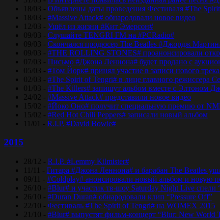
18/03 -
Объявлены даты проведения Фестиваля #The Spirit
18/03 -
#Massive Attack# обнародовали новое видео
12/03 -
Ушёл из жизни #Кит Эмерсон#
09/03 -
Слушайте TENGRI FM на #PCRadio#
09/03 -
Скончался продюсер The Beatles #Джордж Мартин
09/03 -
#THE ROLLING STONES# проанонсировали откры
07/03 -
Письмо #Джона Леннона# будет продано с аукцио
05/03 -
#Том Йорк# принял участие в записи нового трек
02/03 -
#The Spirit of Tengri# в лице главного режиссер
01/03 -
#The Killers# запишут альбом вместе с Элтоном Д
24/02 -
#Massive Attack# представили новое видео
15/02 -
#Йоко Оно# получит специальную премию от NM
15/02 -
#Red Hot Chili Peppers# записали новый альбом
11/01 -
R.I.P. #David Bowie#
2015
28/12 -
R.I.P. #Lemmy Kilmister#
11/11 -
Гитара #Джона Леннона# и барабан The Beatles уш
09/11 -
#Coldplay# анонсировали новый альбом и новую 
26/10 -
#Blur# и участик тв-шоу Saturday Night Live спели 
26/10 -
#Duran Duran# обнародовали клип “Pressure Off”
22/10 -
Фестиваль #The Spirit of Tengri# на WOMEX 2015
21/10 -
#Blur# выпустят фильм-концерт “Blur: New World 