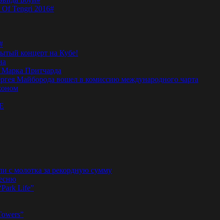
 Of Tengri 2016#
#
тый концерт на Кубе!
на
а Марка Притчарда
а Сергея Майборода вошел в комиссию международного чарта
жоном
E
ли с молотка за рекордную сумму
песню
“Park Life”
Towers”