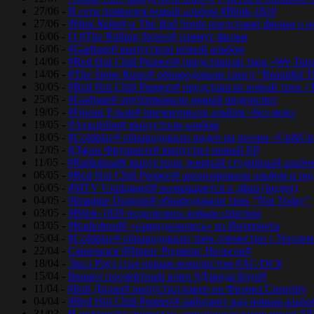
27/06 -
В сети появился новый альбом #Blink-182#
27/06 -
#Ник Кейв# и The Bad Seeds представят фильм о 
16/06 -
О #The Rolling Stones# снимут фильм
16/06 -
#Garbage# выпустили новый альбом
14/06 -
#Red Hot Chili Peppers# представили трек «We Tur
14/06 -
#The Stone Roses# обнародовали сингл “Beautiful T
30/05 -
#Red Hot Chili Peppers# представили новый трек 
25/05 -
#Garbage# опубликовали новый видеоклип
19/05 -
#Океан Ельзи# презентовали альбом «Без меж»
19/05 -
#АукцЫон# выпустили альбом
18/05 -
#Coldplay# обнародовали видео на песню «Up&Up
12/05 -
#Джон Фрушанте# выпустил новый ЕР
11/05 -
#Radiohead# выпустили девятый студийный альбо
06/05 -
#Red Hot Chili Peppers# анонсировали альбом и п
06/05 -
#MTV Unplugged# возвращается в эфир (видео)
04/05 -
#Imagine Dragons# обнародовали трек “Not Today”
03/05 -
#Blink-182# поделились новым синглом
03/05 -
#Radiohead# «самоудалились» из Интернета
25/04 -
#Coldplay# обнародовали трек совместно с Ноэле
22/04 -
Скончался #Принс Роджерс Нельсон#
18/04 -
Эксл Роуз стал новым вокалистом #AC/DC#
15/04 -
Вышел посмертный клип #Дэвида Боуи#
11/04 -
#Боб Дилан# выпустил кавер на Фрэнка Синатру
04/04 -
#Red Hot Chili Peppers# работают над новым альб
31/03 -
В интернете появилась неизданная ранее песня #Д