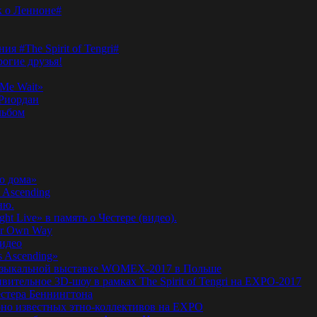
к о Ленноне#
я #The Spirit of Tengri#
огие друзья!
Me Wait»
’Риордан
льбом
о дома»
 Ascending
ню.
ht Live» в память о Честере (видео).
ur Own Way
видео
s Ascending»
а музыкальной выставке WOMEX-2017 в Польше
ительное 3D-шоу в рамках The Spirit of Tengri на EXPO-2017
естера Беннингтона
мирно известных этно-коллективов на EXPO