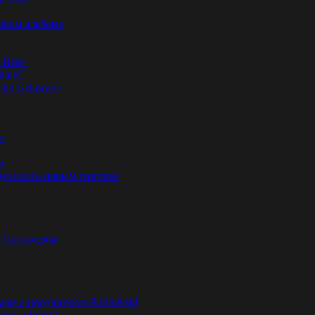
новом альбоме
n Red»
hing”
«The Getaway»
»
м
оделились новым синглом
м Галлахером
омом с продюсером Radiohead
эвида Боуи#