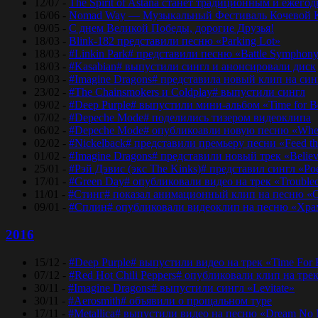
12/07 -
The Spirit of Astana станет традиционным и еже
16/06 -
Nomad Way — Музыкальный Фестиваль Кочевой К
09/05 -
С днем Великой Победы, дорогие Друзья!
18/03 -
Blink-182 представили песню «Parking Lot»
18/03 -
#Linkin Park# представили песню «Bаttlе Sуmphоn
18/03 -
#Kasabian# выпустили сингл и анонсировали диск
09/03 -
#Imagine Dragons# представила новый клип на синг
23/02 -
#The Chainsmokers и Coldplay# выпустили сингл
09/02 -
#Deep Purple# выпустили мини-альбом «Time for 
07/02 -
#Depeche Mode# поделились тизером видеоклипа
06/02 -
#Depeche Mode# опубликоавли новую песню «Where
02/02 -
#Nickelback# представили премьеру песни «Feed t
01/02 -
#Imagine Dragons# представили новый трек «Believ
25/01 -
#Рэй Дэвис (экс The Kinks)# представил сингл «Po
17/01 -
#Green Day# опубликовали видео на трек «Trouble
11/01 -
#Стинг# показал анимационный клип на песню «O
09/01 -
#Сплин# опубликовали видеоклип на песню «Хра
2016
15/12 -
#Deep Purple# выпустили видео на трек «Time For
07/12 -
#Red Hot Chili Peppers# опубликовали клип на тре
30/11 -
#Imagine Dragons# выпустили сингл «Levitate»
30/11 -
#Aerosmith# объявили о прощальном туре
17/11 -
#Metallica# выпустили видео на песню «Dream No 