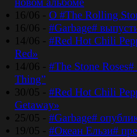
новом альбоме
16/06 -
О #The Rolling St
16/06 -
#Garbage# выпуст
14/06 -
#Red Hot Chili Pe
Red»
14/06 -
#The Stone Roses# 
Thing”
30/05 -
#Red Hot Chili Pe
Getaway»
25/05 -
#Garbage# опубли
19/05 -
#Океан Ельзи# пре