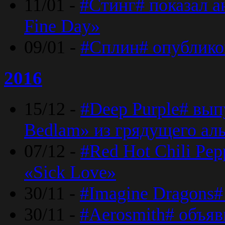
11/01 -
#Стинг# показал 
Fine Day»
09/01 -
#Сплин# опублико
2016
15/12 -
#Deep Purple# вып
Bedlam» из грядущего ал
07/12 -
#Red Hot Chili Pep
«Sick Love»
30/11 -
#Imagine Dragons#
30/11 -
#Aerosmith# объяв