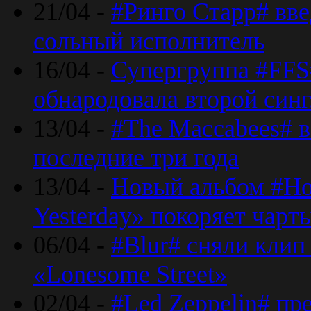
21/04 -
#Ринго Старр# вве
сольный исполнитель
16/04 -
Супергруппа #FFS#
обнародовала второй син
13/04 -
#The Maccabees# в
последние три года
13/04 -
Новый альбом #Но
Yesterday» покоряет чарт
06/04 -
#Blur# сняли клип
«Lonesome Street»
02/04 -
#Led Zeppelin# пр