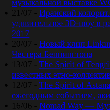
музыкальной выставке 
21/07 -
Иранский колорит
удивительное 3D-шоу в ра
2017
20/07 -
Новый клип Linkin
Честера Беннингтона
13/07 -
The Spirit of Teng
известных этно-коллекти
12/07 -
The Spirit of Asta
ежегодным событием, ак
16/06 -
Nomad Way — Муз