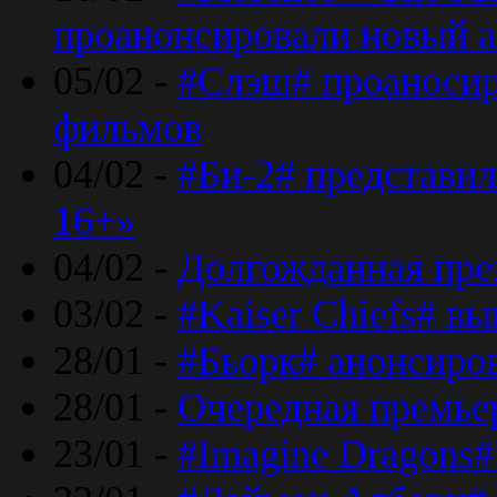
проанонсировали новый 
05/02 -
#Слэш# проаносир
фильмов
04/02 -
#Би-2# представил
16+»
04/02 -
Долгожданная прем
03/02 -
#Kaiser Chiefs# в
28/01 -
#Бьорк# анонсиров
28/01 -
Очередная премьер
23/01 -
#Imagine Dragons#