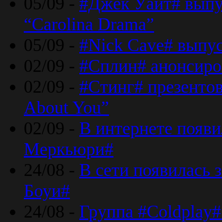
05/09 -
#Джек Уайт# выпу
“Carolina Drama”
05/09 -
#Nick Cave# выпус
02/09 -
#Сплин# анонсиро
02/09 -
#Стинг# презентова
About You”
02/09 -
В интернете появ
Меркьюри#
24/08 -
В сети появилась 
Боуи#
24/08 -
Группа #Coldplay#