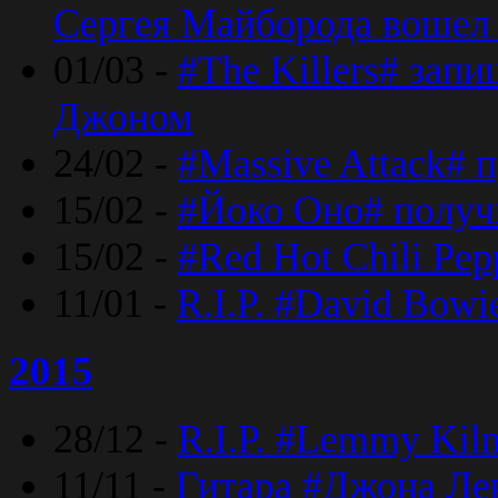
Сергея Майборода вошел 
01/03 -
#The Killers# зап
Джоном
24/02 -
#Massive Attack# 
15/02 -
#Йоко Оно# полу
15/02 -
#Red Hot Chili Pe
11/01 -
R.I.P. #David Bowi
2015
28/12 -
R.I.P. #Lemmy Kilm
11/11 -
Гитара #Джона Лен