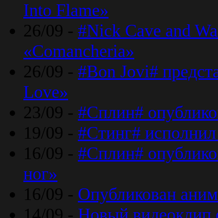
Into Flame»
26/09 -
#Nick Cave and Wa
«Comancheria»
26/09 -
#Bon Jovi# предста
Love»
23/09 -
#Сплин# опублико
19/09 -
#Стинг# исполнил
16/09 -
#Сплин# опубликов
ног»
16/09 -
Опубликован аним
14/09 -
Новый видеоклип 