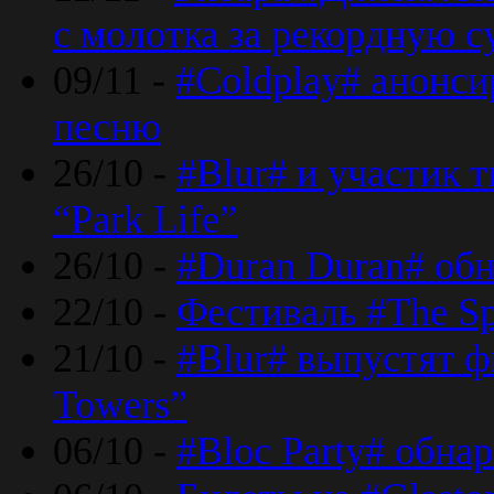
с молотка за рекордную 
09/11 -
#Coldplay# анонси
песню
26/10 -
#Blur# и участик т
“Park Life”
26/10 -
#Duran Duran# обн
22/10 -
Фестиваль #The Sp
21/10 -
#Blur# выпустят ф
Towers”
06/10 -
#Bloc Party# обна