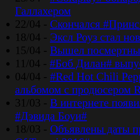
Галлахером
22/04 -
Скончался #Принс
18/04 -
Эксл Роуз стал н
15/04 -
Вышел посмертный
11/04 -
#Боб Дилан# выпу
04/04 -
#Red Hot Chili Pe
альбомом с продюсером R
31/03 -
В интернете появи
#Дэвида Боуи#
18/03 -
Объявлены даты пр