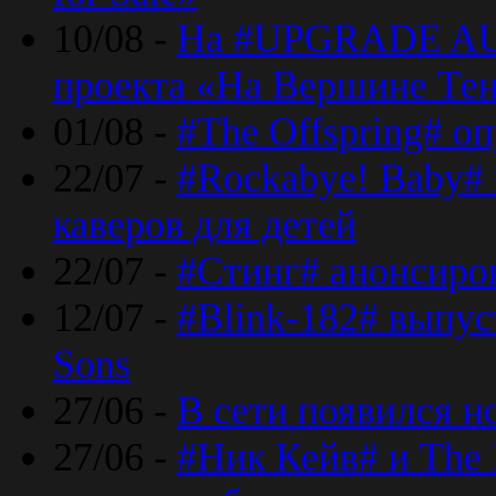
10/08 -
На #UPGRADE AU
проекта «На Вершине Те
01/08 -
#The Offspring# о
22/07 -
#Rockabye! Baby#
каверов для детей
22/07 -
#Стинг# анонсиро
12/07 -
#Blink-182# выпу
Sons
27/06 -
В сети появился н
27/06 -
#Ник Кейв# и The 