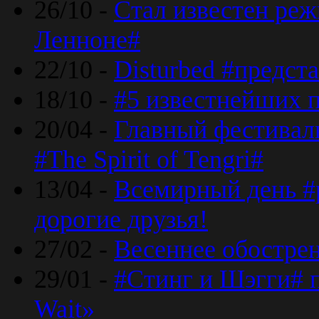
26/10 -
Стал известен реж
Ленноне#
22/10 -
Disturbed #предст
18/10 -
#5 известнейших п
20/04 -
Главный фестивал
#The Spirit of Tengri#
13/04 -
Всемирный день #р
дорогие друзья!
27/02 -
Весеннее обострен
29/01 -
#Стинг и Шэгги# 
Wait»