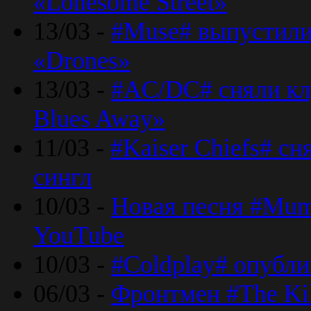
«Lonesome Street»
13/03 -
#Muse# выпустили
«Drones»
13/03 -
#AC/DC# сняли клу
Blues Away»
11/03 -
#Kaiser Chiefs# с
сингл
10/03 -
Новая песня #Mumf
YouTube
10/03 -
#Coldplay# опубли
06/03 -
Фронтмен #The Kil