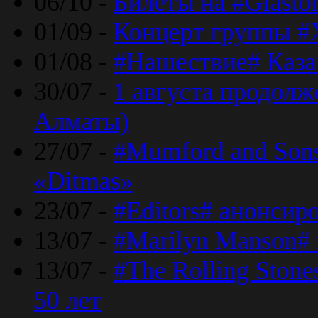
06/10 -
Билеты на #Glasto
01/09 -
Концерт группы #
01/08 -
#Нашествие# Каза
30/07 -
1 августа продолж
Алматы)
27/07 -
#Mumford and Sons
«Ditmas»
23/07 -
#Editors# анонсир
13/07 -
#Marilyn Manson#
13/07 -
#The Rolling Ston
50 лет