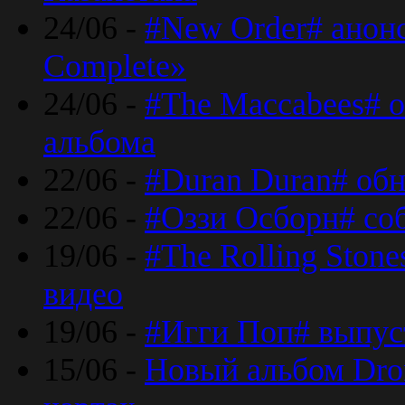
24/06 -
#New Order# анон
Complete»
24/06 -
#The Maccabees# о
альбома
22/06 -
#Duran Duran# обн
22/06 -
#Оззи Осборн# со
19/06 -
#The Rolling Ston
видео
19/06 -
#Игги Поп# выпус
15/06 -
Новый альбом Dron