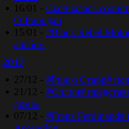
16/01 -
Скончалась солист
O’Риордан
15/01 -
#Black Rebel Moto
альбом
2017
27/12 -
#Ринго Старр# по
21/12 -
#Сплин# представ
дома»
07/12 -
#Franz Ferdinand#
Ascending