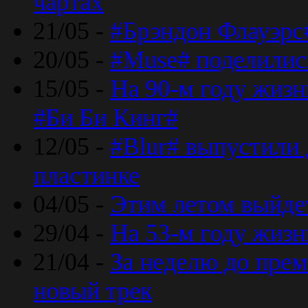
чартах
21/05 -
#Брэндон Флауэрс
20/05 -
#Muse# поделилис
15/05 -
На 90-м году жиз
#Би Би Кинг#
12/05 -
#Blur# выпустили
пластинке
04/05 -
Этим летом выйде
29/04 -
На 53-м году жиз
21/04 -
За неделю до прем
новый трек