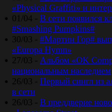
«Physical Graffiti» и инт
01/04 -
В сети появился к
#Smashing Pumpkins#
30/03 -
#Мартин Гор# вып
«Europa Hymn»
27/03 -
Альбом «OK Compu
национальным наследием
26/03 -
Первый сингл из а
в сети
26/03 -
В преддверие ново