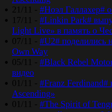
21/11 -
#Ноэл Галлахер# о
17/11 -
#Linkin Park# вып
Light Live» в память о Че
07/11 -
#U2# поделились н
Own Way
05/11 -
#Black Rebel Moto
видео
01/11 -
#Franz Ferdinand#
Ascending»
01/11 -
#The Spirit of Ten