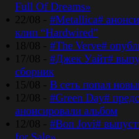
Full Of Dreams»
22/08 -
#Metallica# анонс
клип “Hardwired”
18/08 -
#The Verve# опубл
17/08 -
#Джек Уайт# выпу
сборник
15/08 -
В сеть попал новый
12/08 -
#Green Day# предс
анонсировали альбом
12/08 -
#Bon Jovi# выпуст
for Sale»