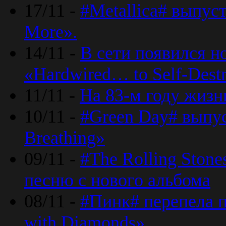
17/11 -
#Metallica# выпус
More».
14/11 -
В сети появился н
«Hardwired… to Self-Destr
11/11 -
На 83-м году жизн
10/11 -
#Green Day# выпус
Breathing»
09/11 -
#The Rolling Ston
песню с нового альбома
08/11 -
#Пинк# перепела п
with Diamonds».