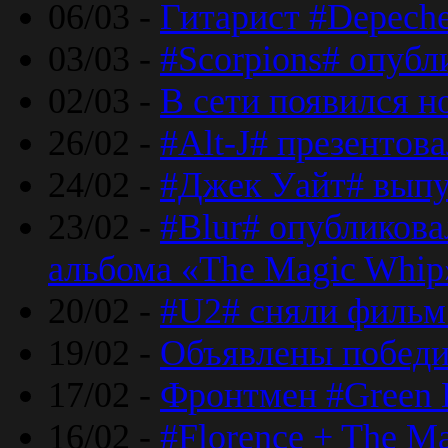
06/03 -
Гитарист #Depech
03/03 -
#Scorpions# опубл
02/03 -
В сети появился н
26/02 -
#Alt-J# презентова
24/02 -
#Джек Уайт# выпу
23/02 -
#Blur# опубликова
альбома «The Magic Whip
20/02 -
#U2# сняли фильм 
19/02 -
Объявлены побед
17/02 -
Фронтмен #Green 
16/02 -
#Florence + The M