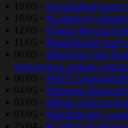
19/05 -
#АукцЫон# выпус
18/05 -
#Coldplay# обнар
12/05 -
#Джон Фрушанте#
11/05 -
#Radiohead# выпу
06/05 -
#Red Hot Chili Pe
поделились новым сингл
06/05 -
#MTV Unplugged# 
04/05 -
#Imagine Dragons#
03/05 -
#Blink-182# поде
03/05 -
#Radiohead# «само
25/04 -
#Coldplay# обнаро