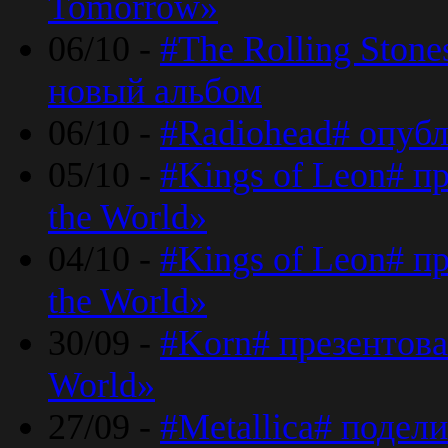
Tomorrow»
06/10 -
#The Rolling Ston
новый альбом
06/10 -
#Radiohead# опуб
05/10 -
#Kings of Leon# п
the World»
04/10 -
#Kings of Leon# п
the World»
30/09 -
#Korn# презентова
World»
27/09 -
#Metallica# подел