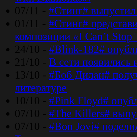
07/11 -
#Стинг# выпустил 
01/11 -
#Стинг# представ
композиции «I Can’t Stop 
24/10 -
#Blink-182# опубл
21/10 -
В сети появились 
13/10 -
#Боб Дилан# полу
литературе
10/10 -
#Pink Floyd# опуб
07/10 -
#The Killers# вып
07/10 -
#Bon Jovi# подели