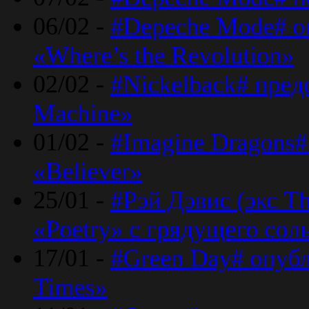
06/02 -
#Depeche Mode# о
«Where’s the Revolution»
02/02 -
#Nickelback# пред
Machine»
01/02 -
#Imagine Dragons#
«Believer»
25/01 -
#Рэй Дэвис (экс T
«Poetry» с грядущего сол
17/01 -
#Green Day# опубл
Times»