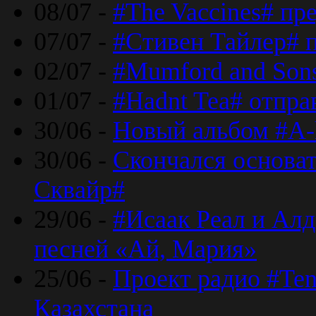
08/07 -
#The Vaccines# пр
07/07 -
#Стивен Тайлер# 
02/07 -
#Mumford and Sons
01/07 -
#Hadnt Tea# отпра
30/06 -
Новый альбом #A-
30/06 -
Скончался основа
Сквайр#
29/06 -
#Исаак Реал и Алд
песней «Ай, Мария»
25/06 -
Проект радио #Te
Казахстана