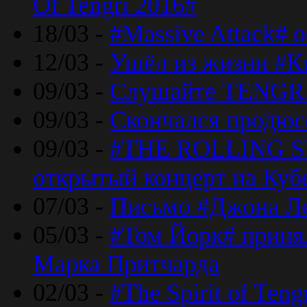
Of Tengri 2016#
18/03 -
#Massive Attack# 
12/03 -
Ушёл из жизни #К
09/03 -
Слушайте TENGRI
09/03 -
Скончался продюс
09/03 -
#THE ROLLING S
открытый концерт на Куб
07/03 -
Письмо #Джона Ле
05/03 -
#Том Йорк# принял
Марка Притчарда
02/03 -
#The Spirit of Ten