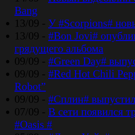
Bang
13/09 -
У #Scorpions# но
13/09 -
#Bon Jovi# опубли
грядущего альбома
09/09 -
#Green Day# выпус
09/09 -
#Red Hot Chili Pe
Robot”
09/09 -
#Сплин# выпустил
07/09 -
В сети появился т
#Oasis #