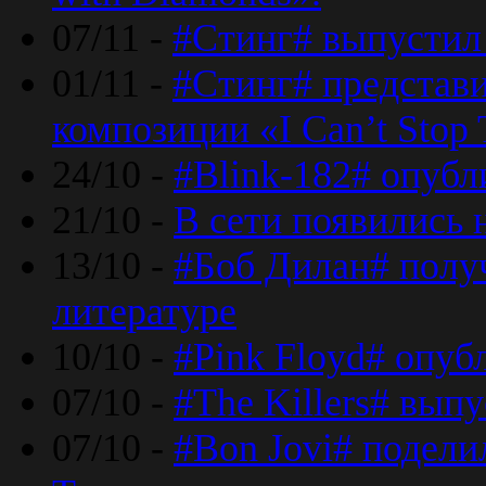
07/11 -
#Стинг# выпустил 
01/11 -
#Стинг# представ
композиции «I Can’t Stop 
24/10 -
#Blink-182# опубл
21/10 -
В сети появились 
13/10 -
#Боб Дилан# полу
литературе
10/10 -
#Pink Floyd# опуб
07/10 -
#The Killers# вып
07/10 -
#Bon Jovi# подели