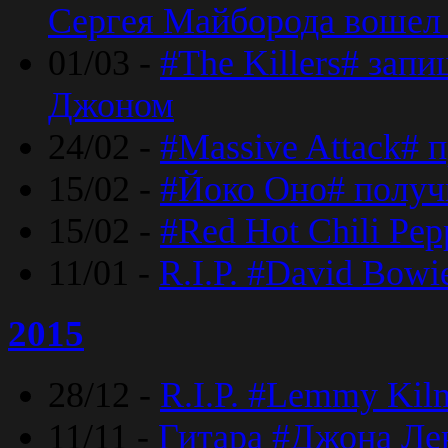
Сергея Майборода вошел 
01/03 -
#The Killers# зап
Джоном
24/02 -
#Massive Attack# 
15/02 -
#Йоко Оно# полу
15/02 -
#Red Hot Chili Pe
11/01 -
R.I.P. #David Bowi
2015
28/12 -
R.I.P. #Lemmy Kilm
11/11 -
Гитара #Джона Лен