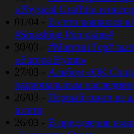
«Physical Graffiti» и инт
01/04 -
В сети появился к
#Smashing Pumpkins#
30/03 -
#Мартин Гор# вып
«Europa Hymn»
27/03 -
Альбом «OK Compu
национальным наследием
26/03 -
Первый сингл из а
в сети
26/03 -
В преддверие ново