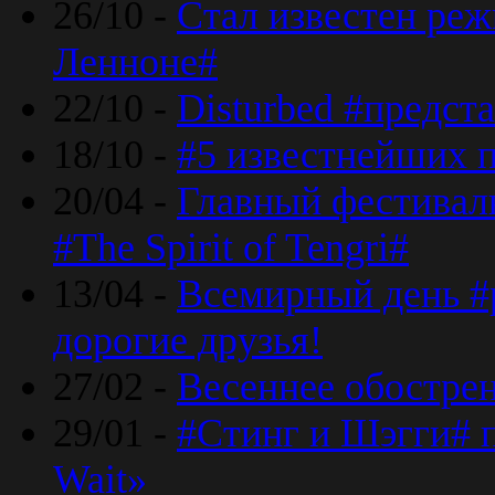
26/10 -
Стал известен реж
Ленноне#
22/10 -
Disturbed #предст
18/10 -
#5 известнейших п
20/04 -
Главный фестивал
#The Spirit of Tengri#
13/04 -
Всемирный день #р
дорогие друзья!
27/02 -
Весеннее обострен
29/01 -
#Стинг и Шэгги# 
Wait»