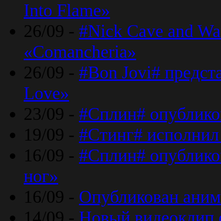
Into Flame»
26/09 -
#Nick Cave and Wa
«Comancheria»
26/09 -
#Bon Jovi# предста
Love»
23/09 -
#Сплин# опублико
19/09 -
#Стинг# исполнил
16/09 -
#Сплин# опубликов
ног»
16/09 -
Опубликован аним
14/09 -
Новый видеоклип 