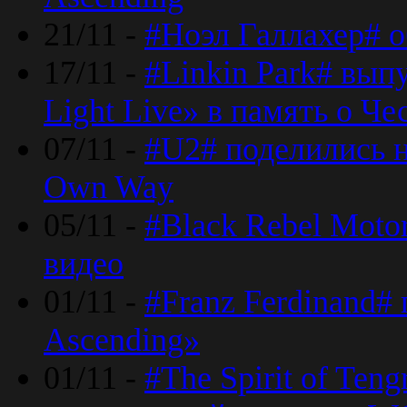
21/11 -
#Ноэл Галлахер# о
17/11 -
#Linkin Park# вып
Light Live» в память о Че
07/11 -
#U2# поделились н
Own Way
05/11 -
#Black Rebel Moto
видео
01/11 -
#Franz Ferdinand#
Ascending»
01/11 -
#The Spirit of Ten