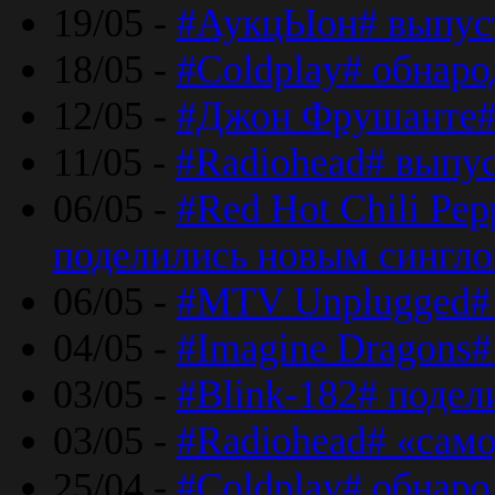
19/05 -
#АукцЫон# выпус
18/05 -
#Coldplay# обнар
12/05 -
#Джон Фрушанте#
11/05 -
#Radiohead# выпу
06/05 -
#Red Hot Chili Pe
поделились новым сингл
06/05 -
#MTV Unplugged# 
04/05 -
#Imagine Dragons#
03/05 -
#Blink-182# поде
03/05 -
#Radiohead# «само
25/04 -
#Coldplay# обнаро