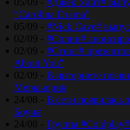
05/09 -
#Джек Уайт# выпу
“Carolina Drama”
05/09 -
#Nick Cave# выпус
02/09 -
#Сплин# анонсиро
02/09 -
#Стинг# презентова
About You”
02/09 -
В интернете появ
Меркьюри#
24/08 -
В сети появилась 
Боуи#
24/08 -
Группа #Coldplay#