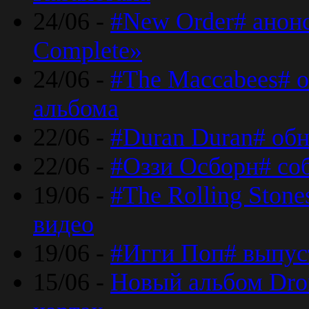
24/06 -
#New Order# анон
Complete»
24/06 -
#The Maccabees# о
альбома
22/06 -
#Duran Duran# обн
22/06 -
#Оззи Осборн# со
19/06 -
#The Rolling Ston
видео
19/06 -
#Игги Поп# выпус
15/06 -
Новый альбом Dron