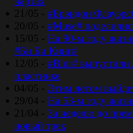
чартах
21/05 -
#Брэндон Флауэрс
20/05 -
#Muse# поделилис
15/05 -
На 90-м году жиз
#Би Би Кинг#
12/05 -
#Blur# выпустили
пластинке
04/05 -
Этим летом выйде
29/04 -
На 53-м году жиз
21/04 -
За неделю до прем
новый трек