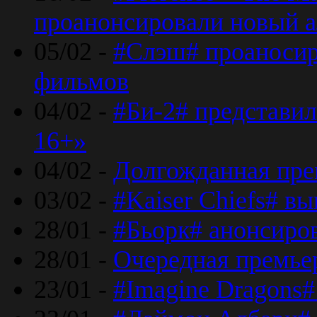
проанонсировали новый 
05/02 -
#Слэш# проаносир
фильмов
04/02 -
#Би-2# представил
16+»
04/02 -
Долгожданная прем
03/02 -
#Kaiser Chiefs# в
28/01 -
#Бьорк# анонсиров
28/01 -
Очередная премьер
23/01 -
#Imagine Dragons#