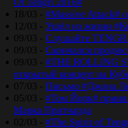
Of Tengri 2016#
18/03 -
#Massive Attack# 
12/03 -
Ушёл из жизни #К
09/03 -
Слушайте TENGRI
09/03 -
Скончался продюс
09/03 -
#THE ROLLING S
открытый концерт на Куб
07/03 -
Письмо #Джона Ле
05/03 -
#Том Йорк# принял
Марка Притчарда
02/03 -
#The Spirit of Ten