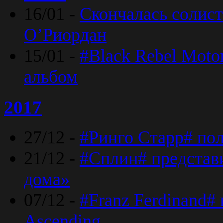
16/01 -
Скончалась солист
O’Риордан
15/01 -
#Black Rebel Moto
альбом
2017
27/12 -
#Ринго Старр# по
21/12 -
#Сплин# представ
дома»
07/12 -
#Franz Ferdinand#
Ascending