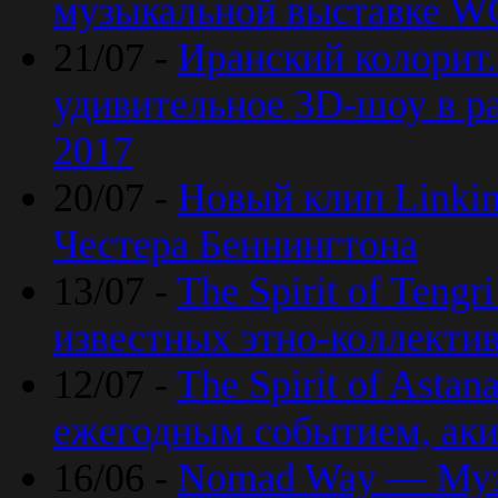
музыкальной выставке 
21/07 -
Иранский колорит
удивительное 3D-шоу в ра
2017
20/07 -
Новый клип Linkin
Честера Беннингтона
13/07 -
The Spirit of Teng
известных этно-коллекти
12/07 -
The Spirit of Asta
ежегодным событием, ак
16/06 -
Nomad Way — Муз