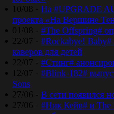
10/08 -
На #UPGRADE AU
проекта «На Вершине Те
01/08 -
#The Offspring# о
22/07 -
#Rockabye! Baby#
каверов для детей
22/07 -
#Стинг# анонсиро
12/07 -
#Blink-182# выпу
Sons
27/06 -
В сети появился н
27/06 -
#Ник Кейв# и The 