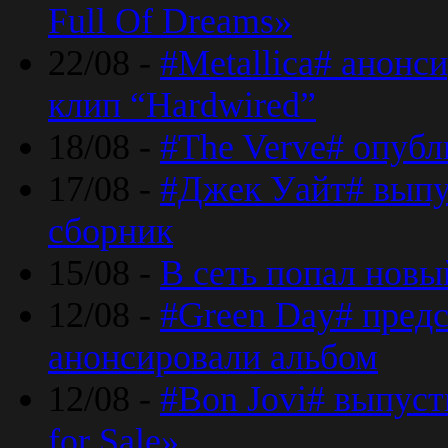
Full Of Dreams»
22/08 -
#Metallica# анонс
клип “Hardwired”
18/08 -
#The Verve# опубл
17/08 -
#Джек Уайт# выпу
сборник
15/08 -
В сеть попал новый
12/08 -
#Green Day# предс
анонсировали альбом
12/08 -
#Bon Jovi# выпуст
for Sale»