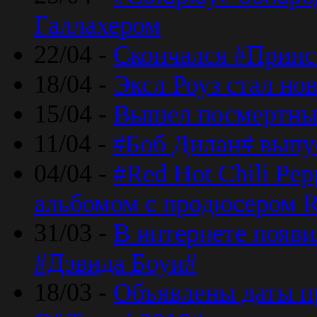
Галлахером
22/04 -
Скончался #Принс
18/04 -
Эксл Роуз стал н
15/04 -
Вышел посмертный
11/04 -
#Боб Дилан# выпу
04/04 -
#Red Hot Chili Pe
альбомом с продюсером R
31/03 -
В интернете появи
#Дэвида Боуи#
18/03 -
Объявлены даты пр