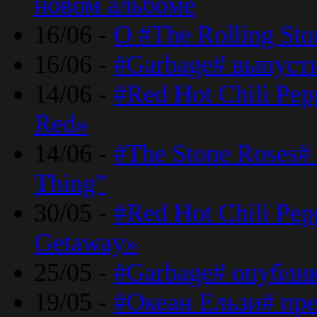
новом альбоме
16/06 -
О #The Rolling St
16/06 -
#Garbage# выпуст
14/06 -
#Red Hot Chili Pe
Red»
14/06 -
#The Stone Roses# 
Thing”
30/05 -
#Red Hot Chili Pe
Getaway»
25/05 -
#Garbage# опубли
19/05 -
#Океан Ельзи# пре