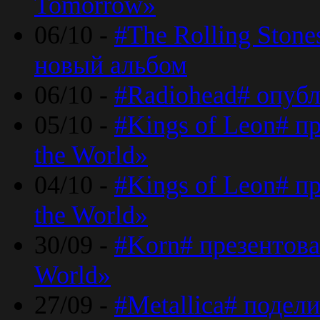
Tomorrow»
06/10 -
#The Rolling Ston
новый альбом
06/10 -
#Radiohead# опуб
05/10 -
#Kings of Leon# п
the World»
04/10 -
#Kings of Leon# п
the World»
30/09 -
#Korn# презентова
World»
27/09 -
#Metallica# подел