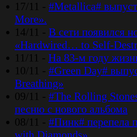
17/11 -
#Metallica# выпус
More».
14/11 -
В сети появился н
«Hardwired… to Self-Destr
11/11 -
На 83-м году жизн
10/11 -
#Green Day# выпус
Breathing»
09/11 -
#The Rolling Ston
песню с нового альбома
08/11 -
#Пинк# перепела п
with Diamonds».