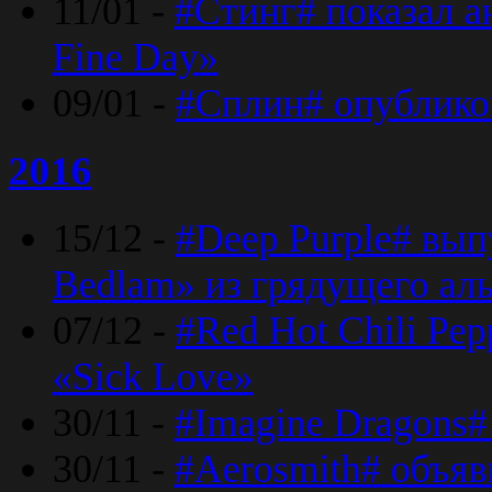
11/01 -
#Стинг# показал 
Fine Day»
09/01 -
#Сплин# опублико
2016
15/12 -
#Deep Purple# вып
Bedlam» из грядущего ал
07/12 -
#Red Hot Chili Pep
«Sick Love»
30/11 -
#Imagine Dragons#
30/11 -
#Aerosmith# объяв