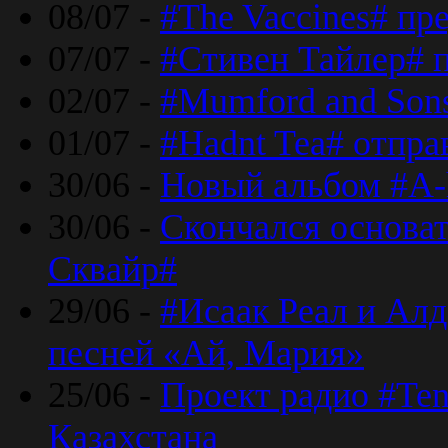
08/07 -
#The Vaccines# пр
07/07 -
#Стивен Тайлер# 
02/07 -
#Mumford and Sons
01/07 -
#Hadnt Tea# отпра
30/06 -
Новый альбом #A-
30/06 -
Скончался основа
Сквайр#
29/06 -
#Исаак Реал и Алд
песней «Ай, Мария»
25/06 -
Проект радио #Te
Казахстана