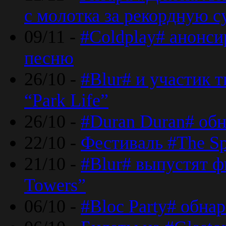
с молотка за рекордную 
09/11 -
#Coldplay# анонси
песню
26/10 -
#Blur# и участик т
“Park Life”
26/10 -
#Duran Duran# обн
22/10 -
Фестиваль #The Sp
21/10 -
#Blur# выпустят ф
Towers”
06/10 -
#Bloc Party# обна