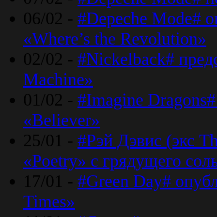
06/02 -
#Depeche Mode# о
«Where’s the Revolution»
02/02 -
#Nickelback# пред
Machine»
01/02 -
#Imagine Dragons#
«Believer»
25/01 -
#Рэй Дэвис (экс T
«Poetry» с грядущего сол
17/01 -
#Green Day# опубл
Times»