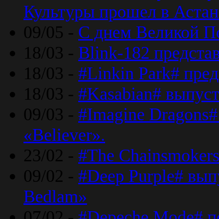
Культуры прошел в Астан
09/05 -
С днем Великой П
18/03 -
Blink-182 предста
18/03 -
#Linkin Park# пре
18/03 -
#Kasabian# выпуст
09/03 -
#Imagine Dragons#
«Believer».
23/02 -
#The Chainsmokers
09/02 -
#Deep Purple# вып
Bedlam»
07/02 -
#Depeche Mode# п