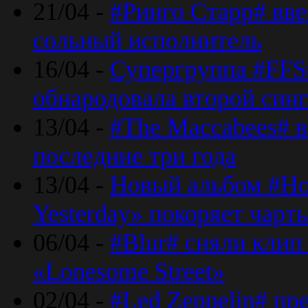
21/04 -
#Ринго Старр# вве
сольный исполнитель
16/04 -
Супергруппа #FFS#
обнародовала второй син
13/04 -
#The Maccabees# в
последние три года
13/04 -
Новый альбом #Но
Yesterday» покоряет чарт
06/04 -
#Blur# сняли клип
«Lonesome Street»
02/04 -
#Led Zeppelin# пр