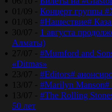
06/10 -
Билеты на #Glasto
01/09 -
Концерт группы #
01/08 -
#Нашествие# Каза
30/07 -
1 августа продолж
Алматы)
27/07 -
#Mumford and Sons
«Ditmas»
23/07 -
#Editors# анонсир
13/07 -
#Marilyn Manson#
13/07 -
#The Rolling Ston
50 лет