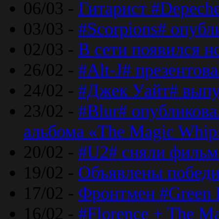
06/03 -
Гитарист #Depech
03/03 -
#Scorpions# опубл
02/03 -
В сети появился н
26/02 -
#Alt-J# презентова
24/02 -
#Джек Уайт# выпу
23/02 -
#Blur# опубликова
альбома «The Magic Whip
20/02 -
#U2# сняли фильм 
19/02 -
Объявлены побед
17/02 -
Фронтмен #Green 
16/02 -
#Florence + The M