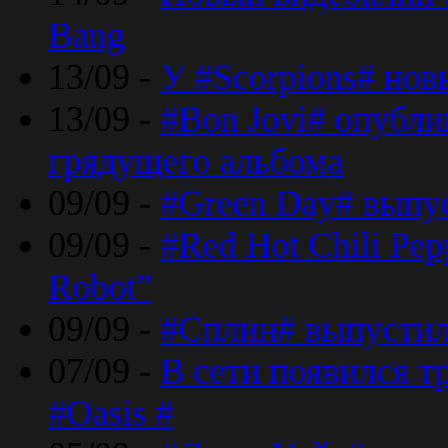
Bang
13/09 -
У #Scorpions# но
13/09 -
#Bon Jovi# опубли
грядущего альбома
09/09 -
#Green Day# выпус
09/09 -
#Red Hot Chili Pe
Robot”
09/09 -
#Сплин# выпустил
07/09 -
В сети появился т
#Oasis #