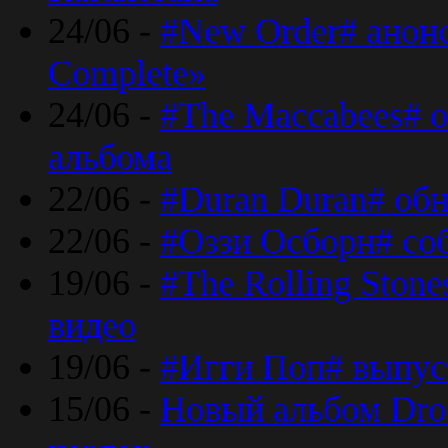
24/06 -
#New Order# анон
Complete»
24/06 -
#The Maccabees# о
альбома
22/06 -
#Duran Duran# обн
22/06 -
#Оззи Осборн# со
19/06 -
#The Rolling Ston
видео
19/06 -
#Игги Поп# выпус
15/06 -
Новый альбом Dron