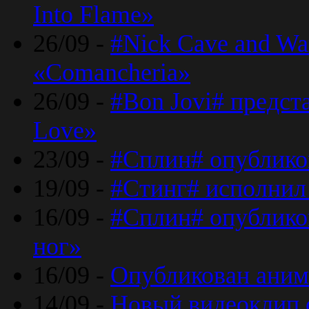
Into Flame»
26/09 -
#Nick Cave and Wa
«Comancheria»
26/09 -
#Bon Jovi# предста
Love»
23/09 -
#Сплин# опублико
19/09 -
#Стинг# исполнил
16/09 -
#Сплин# опубликов
ног»
16/09 -
Опубликован аним
14/09 -
Новый видеоклип 