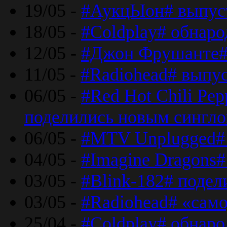
19/05 -
#АукцЫон# выпус
18/05 -
#Coldplay# обнар
12/05 -
#Джон Фрушанте#
11/05 -
#Radiohead# выпу
06/05 -
#Red Hot Chili Pe
поделились новым сингл
06/05 -
#MTV Unplugged# 
04/05 -
#Imagine Dragons#
03/05 -
#Blink-182# поде
03/05 -
#Radiohead# «само
25/04 -
#Coldplay# обнаро