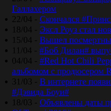
Галлахером
22/04 -
Скончался #Принс
18/04 -
Эксл Роуз стал н
15/04 -
Вышел посмертный
11/04 -
#Боб Дилан# выпу
04/04 -
#Red Hot Chili Pe
альбомом с продюсером R
31/03 -
В интернете появи
#Дэвида Боуи#
18/03 -
Объявлены даты пр