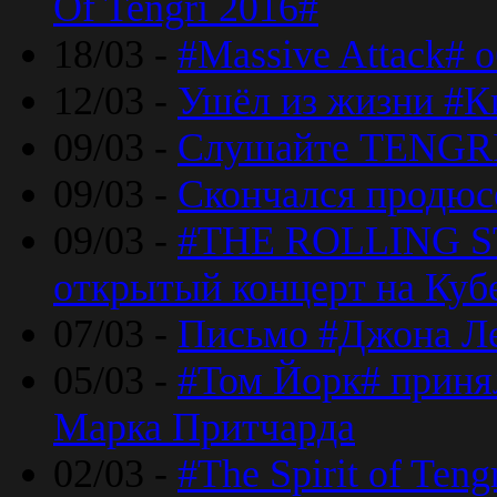
Of Tengri 2016#
18/03 -
#Massive Attack# 
12/03 -
Ушёл из жизни #К
09/03 -
Слушайте TENGRI
09/03 -
Скончался продюс
09/03 -
#THE ROLLING S
открытый концерт на Куб
07/03 -
Письмо #Джона Ле
05/03 -
#Том Йорк# принял
Марка Притчарда
02/03 -
#The Spirit of Ten