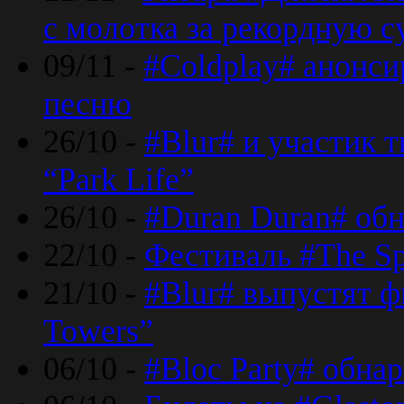
с молотка за рекордную 
09/11 -
#Coldplay# анонси
песню
26/10 -
#Blur# и участик т
“Park Life”
26/10 -
#Duran Duran# обн
22/10 -
Фестиваль #The Sp
21/10 -
#Blur# выпустят ф
Towers”
06/10 -
#Bloc Party# обна