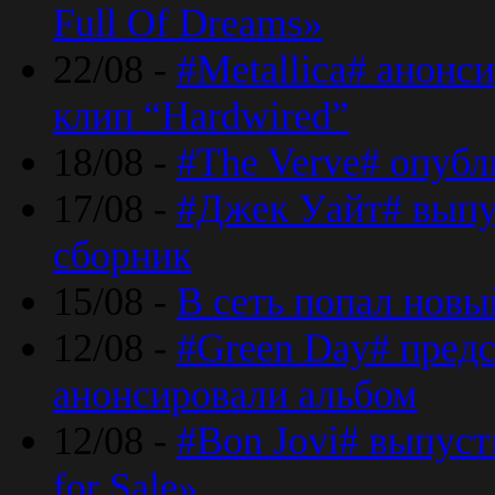
Full Of Dreams»
22/08 -
#Metallica# анонс
клип “Hardwired”
18/08 -
#The Verve# опубл
17/08 -
#Джек Уайт# выпу
сборник
15/08 -
В сеть попал новый
12/08 -
#Green Day# предс
анонсировали альбом
12/08 -
#Bon Jovi# выпуст
for Sale»