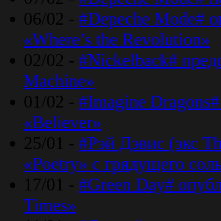
06/02 -
#Depeche Mode# о
«Where’s the Revolution»
02/02 -
#Nickelback# пред
Machine»
01/02 -
#Imagine Dragons#
«Believer»
25/01 -
#Рэй Дэвис (экс T
«Poetry» с грядущего сол
17/01 -
#Green Day# опубл
Times»