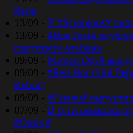
Bang
13/09 -
У #Scorpions# но
13/09 -
#Bon Jovi# опубли
грядущего альбома
09/09 -
#Green Day# выпус
09/09 -
#Red Hot Chili Pe
Robot”
09/09 -
#Сплин# выпустил
07/09 -
В сети появился т
#Oasis #