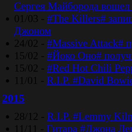
Сергея Майборода вошел 
01/03 -
#The Killers# зап
Джоном
24/02 -
#Massive Attack# 
15/02 -
#Йоко Оно# полу
15/02 -
#Red Hot Chili Pe
11/01 -
R.I.P. #David Bowi
2015
28/12 -
R.I.P. #Lemmy Kilm
11/11 -
Гитара #Джона Лен