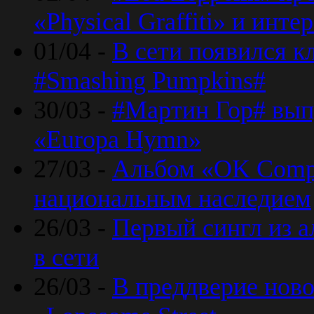
«Physical Graffiti» и инт
01/04 -
В сети появился к
#Smashing Pumpkins#
30/03 -
#Мартин Гор# вып
«Europa Hymn»
27/03 -
Альбом «OK Compu
национальным наследием
26/03 -
Первый сингл из а
в сети
26/03 -
В преддверие ново