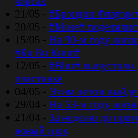
чартах
21/05 -
#Брэндон Флауэрс
20/05 -
#Muse# поделилис
15/05 -
На 90-м году жиз
#Би Би Кинг#
12/05 -
#Blur# выпустили
пластинке
04/05 -
Этим летом выйде
29/04 -
На 53-м году жиз
21/04 -
За неделю до прем
новый трек