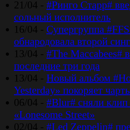
21/04 -
#Ринго Старр# вве
сольный исполнитель
16/04 -
Супергруппа #FFS#
обнародовала второй син
13/04 -
#The Maccabees# в
последние три года
13/04 -
Новый альбом #Но
Yesterday» покоряет чарт
06/04 -
#Blur# сняли клип
«Lonesome Street»
02/04 -
#Led Zeppelin# пр