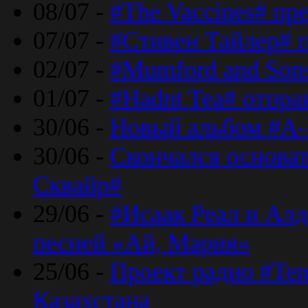
08/07 -
#The Vaccines# пр
07/07 -
#Стивен Тайлер# 
02/07 -
#Mumford and Sons
01/07 -
#Hadnt Tea# отпра
30/06 -
Новый альбом #A-
30/06 -
Скончался основа
Сквайр#
29/06 -
#Исаак Реал и Алд
песней «Ай, Мария»
25/06 -
Проект радио #Te
Казахстана