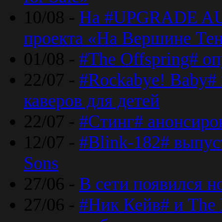
10/08 -
На #UPGRADE AU
проекта «На Вершине Те
01/08 -
#The Offspring# о
22/07 -
#Rockabye! Baby#
каверов для детей
22/07 -
#Стинг# анонсиро
12/07 -
#Blink-182# выпу
Sons
27/06 -
В сети появился н
27/06 -
#Ник Кейв# и The 