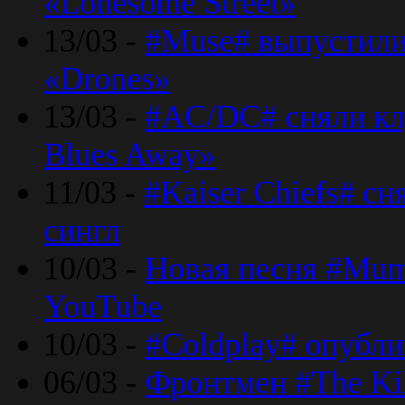
«Lonesome Street»
13/03 -
#Muse# выпустили
«Drones»
13/03 -
#AC/DC# сняли клу
Blues Away»
11/03 -
#Kaiser Chiefs# с
сингл
10/03 -
Новая песня #Mumf
YouTube
10/03 -
#Coldplay# опубли
06/03 -
Фронтмен #The Kil