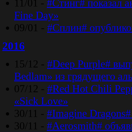
11/01 -
#Стинг# показал 
Fine Day»
09/01 -
#Сплин# опублико
2016
15/12 -
#Deep Purple# вып
Bedlam» из грядущего ал
07/12 -
#Red Hot Chili Pep
«Sick Love»
30/11 -
#Imagine Dragons#
30/11 -
#Aerosmith# объяв