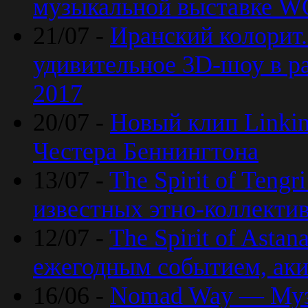
музыкальной выставке 
21/07 -
Иранский колорит
удивительное 3D-шоу в ра
2017
20/07 -
Новый клип Linkin
Честера Беннингтона
13/07 -
The Spirit of Teng
известных этно-коллекти
12/07 -
The Spirit of Asta
ежегодным событием, ак
16/06 -
Nomad Way — Муз