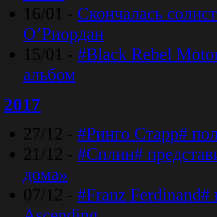
16/01 -
Скончалась солист
O’Риордан
15/01 -
#Black Rebel Moto
альбом
2017
27/12 -
#Ринго Старр# по
21/12 -
#Сплин# представ
дома»
07/12 -
#Franz Ferdinand#
Ascending