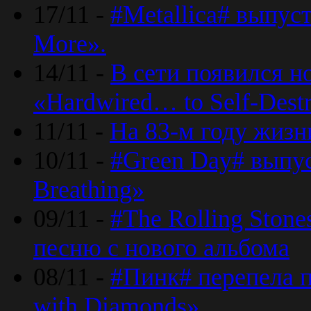
17/11 -
#Metallica# выпус
More».
14/11 -
В сети появился н
«Hardwired… to Self-Destr
11/11 -
На 83-м году жизн
10/11 -
#Green Day# выпус
Breathing»
09/11 -
#The Rolling Ston
песню с нового альбома
08/11 -
#Пинк# перепела п
with Diamonds».