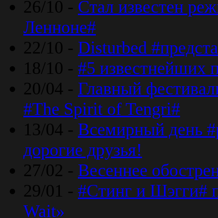
26/10 -
Стал известен реж
Ленноне#
22/10 -
Disturbed #предст
18/10 -
#5 известнейших п
20/04 -
Главный фестивал
#The Spirit of Tengri#
13/04 -
Всемирный день #р
дорогие друзья!
27/02 -
Весеннее обострен
29/01 -
#Стинг и Шэгги# 
Wait»