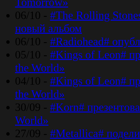
Tomorrow»
06/10 -
#The Rolling Ston
новый альбом
06/10 -
#Radiohead# опуб
05/10 -
#Kings of Leon# п
the World»
04/10 -
#Kings of Leon# п
the World»
30/09 -
#Korn# презентова
World»
27/09 -
#Metallica# подел