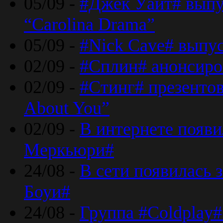
05/09 -
#Джек Уайт# выпу
“Carolina Drama”
05/09 -
#Nick Cave# выпус
02/09 -
#Сплин# анонсиро
02/09 -
#Стинг# презентова
About You”
02/09 -
В интернете появ
Меркьюри#
24/08 -
В сети появилась 
Боуи#
24/08 -
Группа #Coldplay#