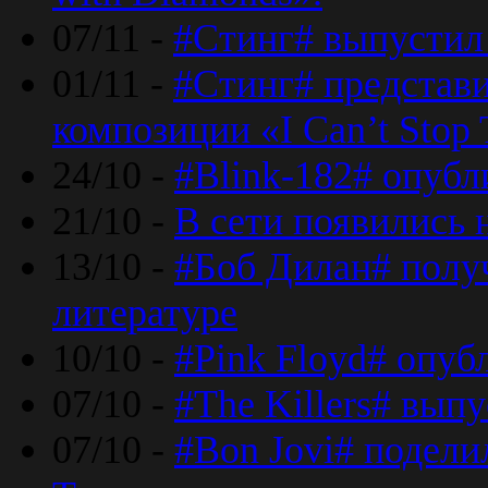
07/11 -
#Стинг# выпустил 
01/11 -
#Стинг# представ
композиции «I Can’t Stop 
24/10 -
#Blink-182# опубл
21/10 -
В сети появились 
13/10 -
#Боб Дилан# полу
литературе
10/10 -
#Pink Floyd# опуб
07/10 -
#The Killers# вып
07/10 -
#Bon Jovi# подели