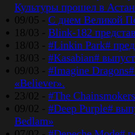
Культуры прошел в Астан
09/05 -
С днем Великой П
18/03 -
Blink-182 предста
18/03 -
#Linkin Park# пре
18/03 -
#Kasabian# выпуст
09/03 -
#Imagine Dragons#
«Believer».
23/02 -
#The Chainsmokers
09/02 -
#Deep Purple# вып
Bedlam»
07/02 -
#Depeche Mode# п