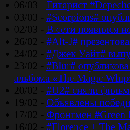
06/03 -
Гитарист #Depech
03/03 -
#Scorpions# опубл
02/03 -
В сети появился н
26/02 -
#Alt-J# презентова
24/02 -
#Джек Уайт# выпу
23/02 -
#Blur# опубликова
альбома «The Magic Whip
20/02 -
#U2# сняли фильм 
19/02 -
Объявлены побед
17/02 -
Фронтмен #Green 
16/02 -
#Florence + The M