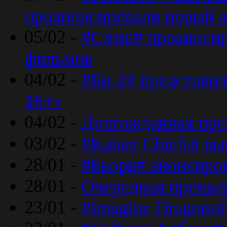
проанонсировали новый 
05/02 -
#Слэш# проаносир
фильмов
04/02 -
#Би-2# представил
16+»
04/02 -
Долгожданная прем
03/02 -
#Kaiser Chiefs# в
28/01 -
#Бьорк# анонсиров
28/01 -
Очередная премьер
23/01 -
#Imagine Dragons#