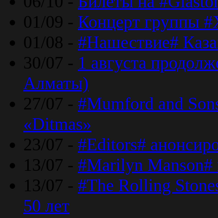
06/10 -
Билеты на #Glasto
01/09 -
Концерт группы #
01/08 -
#Нашествие# Каза
30/07 -
1 августа продолж
Алматы)
27/07 -
#Mumford and Sons
«Ditmas»
23/07 -
#Editors# анонсир
13/07 -
#Marilyn Manson#
13/07 -
#The Rolling Ston
50 лет