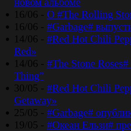
новом альбоме
16/06 -
О #The Rolling St
16/06 -
#Garbage# выпуст
14/06 -
#Red Hot Chili Pe
Red»
14/06 -
#The Stone Roses# 
Thing”
30/05 -
#Red Hot Chili Pe
Getaway»
25/05 -
#Garbage# опубли
19/05 -
#Океан Ельзи# пре