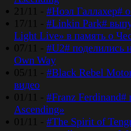
21/11 -
#Ноэл Галлахер# о
17/11 -
#Linkin Park# вып
Light Live» в память о Че
07/11 -
#U2# поделились н
Own Way
05/11 -
#Black Rebel Moto
видео
01/11 -
#Franz Ferdinand#
Ascending»
01/11 -
#The Spirit of Ten