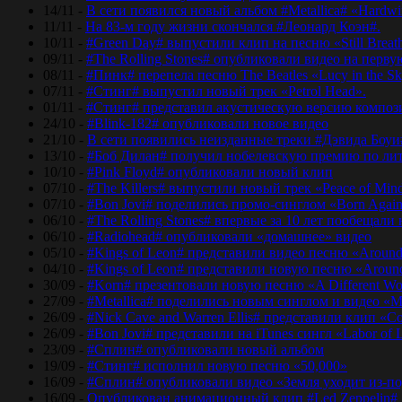
14/11 -
В сети появился новый альбом #Metallica# «Hardwir
11/11 -
На 83-м году жизни скончался #Леонард Коэн#.
10/11 -
#Green Day# выпустили клип на песню «Still Breat
09/11 -
#The Rolling Stones# опубликовали видео на перву
08/11 -
#Пинк# перепела песню The Beatles «Lucy in the Sk
07/11 -
#Стинг# выпустил новый трек «Petrol Head».
01/11 -
#Стинг# представил акустическую версию композиц
24/10 -
#Blink-182# опубликовали новое видео
21/10 -
В сети появились неизданные треки #Дэвида Боуи
13/10 -
#Боб Дилан# получил нобелевскую премию по лит
10/10 -
#Pink Floyd# опубликовали новый клип
07/10 -
#The Killers# выпустили новый трек «Peace of Min
07/10 -
#Bon Jovi# поделились промо-синглом «Born Agai
06/10 -
#The Rolling Stones# впервые за 10 лет пообещали
06/10 -
#Radiohead# опубликовали «домашнее» видео
05/10 -
#Kings of Leon# представили видео песню «Around
04/10 -
#Kings of Leon# представили новую песню «Around
30/09 -
#Korn# презентовали новую песню «A Different Wo
27/09 -
#Metallica# поделились новым синглом и видео «Mo
26/09 -
#Nick Cave and Warren Ellis# представили клип «C
26/09 -
#Bon Jovi# представили на iTunes сингл «Labor of 
23/09 -
#Сплин# опубликовали новый альбом
19/09 -
#Стинг# исполнил новую песню «50,000»
16/09 -
#Сплин# опубликовали видео «Земля уходит из-по
16/09 -
Опубликован анимационный клип #Led Zeppelin#