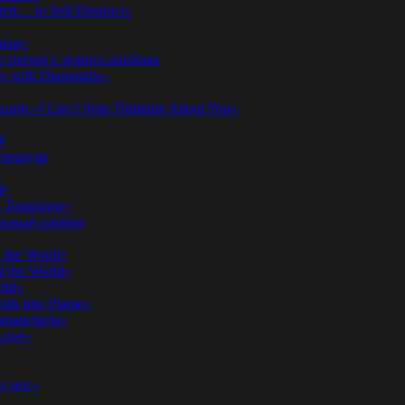
ed… to Self-Destruct»
hing»
ю песню с нового альбома
y with Diamonds».
ии «I Can’t Stop Thinking About You».
#
ературе
d»
n Tomorrow»
 новый альбом
 the World»
 the World»
rld»
th Into Flame»
omancheria»
Love»
д ног»