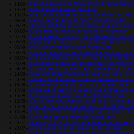
14/09 -
Новый видеоклип от #Green Day# на песню Bang 
13/09 -
У #Scorpions# новый барабанщик
13/09 -
#Bon Jovi# опубликовали трек “Knockout” из гряд
09/09 -
#Green Day# выпустили трек “Revolution Radio”
09/09 -
#Red Hot Chili Peppers# опубликовали клип “Go Ro
09/09 -
#Сплин# выпустили клип на песню «Окраины»
07/09 -
В сети появился трейлер документальной ленты об
05/09 -
#Джек Уайт# выпустил акустическую версию песн
05/09 -
#Nick Cave# выпустил клип “Jesus Alone”
02/09 -
#Сплин# анонсировали альбом и поделились кли
02/09 -
#Стинг# презентовал сингл “I Can’t Stop Thinking 
02/09 -
В интернете появились неизвестные фото #Фред
24/08 -
В сети появилась запись концерта-трибьюта #Дэв
24/08 -
Группа #Coldplay# выпустила клип на песню «A He
22/08 -
#Metallica# анонсировала новый альбом и выпусти
18/08 -
#The Verve# опубликовали песню “Shoeshine Girl”
17/08 -
#Джек Уайт# выпустил новый трек и проанонсиро
15/08 -
В сеть попал новый трек #Placebo# “Jesus’ Son”
12/08 -
#Green Day# представили новый сингл и анонсир
12/08 -
#Bon Jovi# выпустил новый сингл «This House Is No
10/08 -
На #UPGRADE AUTO SHOW# выступят рок-групп
01/08 -
#The Offspring# опубликовали новый трек
22/07 -
#Rockabye! Baby# выпустит юбилейный альбом рок
22/07 -
#Стинг# анонсировал выход нового альбома
12/07 -
#Blink-182# выпустили клип с участием Mumford 