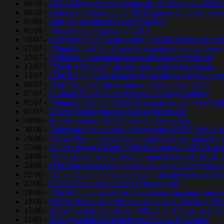
06/10 -
#Bloc Party# обнародовали сингл “The Love Within
06/10 -
Билеты на #Glastonbury-2016# разлетелись за полч
01/09 -
Концерт группы #Хуун-Хуур-Ту#
01/08 -
#Нашествие# Казахстан 2015
30/07 -
1 августа продолжение акции #«Мы Вместе»# (сел
27/07 -
#Mumford and Sons# презентовали видео на песю «
23/07 -
#Editors# анонсировали новый альбом (трейлер)
13/07 -
#Marilyn Manson# презентовал новый видеоклип
13/07 -
#The Rolling Stones# выпустили лирик-видео спуст
08/07 -
#The Vaccines# представили новое видео 20/20
07/07 -
#Стивен Тайлер# презентовал сольную работу
02/07 -
#Mumford and Sons# презентовали видео «The Wol
01/07 -
#Hadnt Tea# отправляются на StereoLeto
30/06 -
Новый альбом #A-ha# выйдет 4 сентября
30/06 -
Скончался основатель легендарных #YES Крис Ск
29/06 -
#Исаак Реал и Алдаспан# в мировом хит-параде с
25/06 -
Проект радио #Tengri FM# был отмечен МО Казах
24/06 -
#New Order# анонсировали новый альбом «Music 
24/06 -
#The Maccabees# опубликовали видео из будущего
22/06 -
#Duran Duran# обнародовали название нового аль
22/06 -
#Оззи Осборн# собирает супергруппу
19/06 -
#The Rolling Stones# опубликовали альтернативное
19/06 -
#Игги Поп# выпустил новый сингл с Томоясу Хот
15/06 -
Новый альбом Drones от #Muse# на 1-м месте в ча
21/05 -
#Брэндон Флауэрс# выпустил сольный альбом