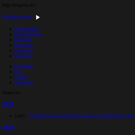
http://tengrifm.kz/
Онлайн-радио
Программы
Мультимедиа
Новости
Проекты
Персоны
О радио
Facebook
VK
Twitter
Instagram
Новости
2019
14/05 -
VII Международный Фестиваль Современной Этниче
2018