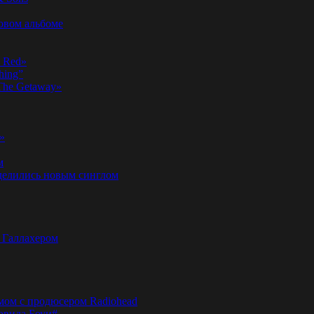
новом альбоме
n Red»
hing”
«The Getaway»
»
м
оделились новым синглом
м Галлахером
омом с продюсером Radiohead
эвида Боуи#