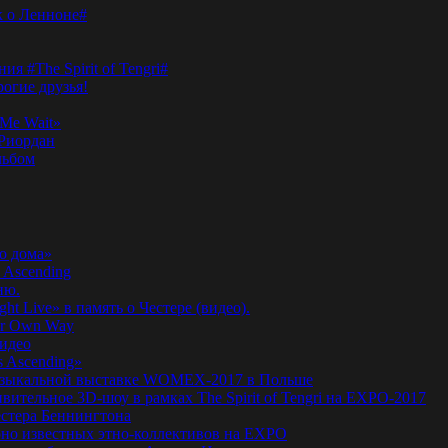
к о Ленноне#
я #The Spirit of Tengri#
огие друзья!
Me Wait»
’Риордан
льбом
о дома»
 Ascending
ню.
ht Live» в память о Честере (видео).
ur Own Way
видео
s Ascending»
а музыкальной выставке WOMEX-2017 в Польше
ительное 3D-шоу в рамках The Spirit of Tengri на EXPO-2017
естера Беннингтона
мирно известных этно-коллективов на EXPO