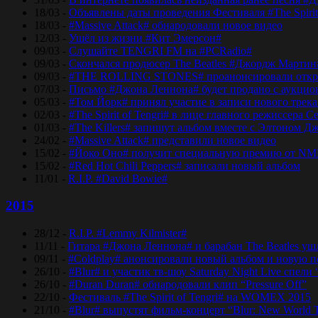
18/03 -
Объявлены даты проведения Фестиваля #The Spirit
18/03 -
#Massive Attack# обнародовали новое видео
12/03 -
Ушёл из жизни #Кит Эмерсон#
09/03 -
Слушайте TENGRI FM на #PCRadio#
09/03 -
Скончался продюсер The Beatles #Джордж Мартин
09/03 -
#THE ROLLING STONES# проанонсировали откры
07/03 -
Письмо #Джона Леннона# будет продано с аукцио
05/03 -
#Том Йорк# принял участие в записи нового трек
02/03 -
#The Spirit of Tengri# в лице главного режиссер
01/03 -
#The Killers# запишут альбом вместе с Элтоном Д
24/02 -
#Massive Attack# представили новое видео
15/02 -
#Йоко Оно# получит специальную премию от NM
15/02 -
#Red Hot Chili Peppers# записали новый альбом
11/01 -
R.I.P. #David Bowie#
2015
28/12 -
R.I.P. #Lemmy Kilmister#
11/11 -
Гитара #Джона Леннона# и барабан The Beatles уш
09/11 -
#Coldplay# анонсировали новый альбом и новую 
26/10 -
#Blur# и участик тв-шоу Saturday Night Live спели 
26/10 -
#Duran Duran# обнародовали клип “Pressure Off”
22/10 -
Фестиваль #The Spirit of Tengri# на WOMEX 2015
21/10 -
#Blur# выпустят фильм-концерт “Blur: New World 