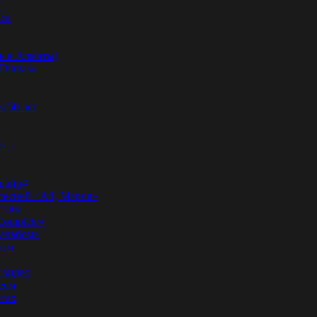
”
аса
ь в Алматы)
Ditmas»
я 50 лет
f»
вайр#
 песней «Ай, Мария»
стана
Complete»
 альбома
бом
 видео
еем
ртах