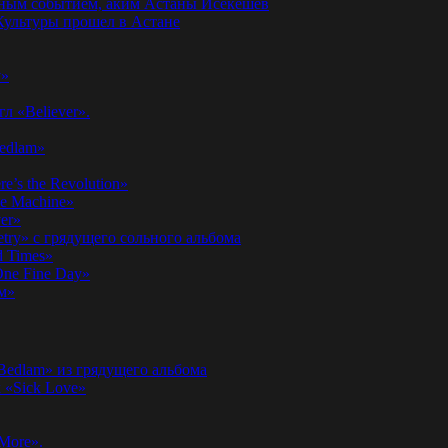
годным событием, аким Астаны Исекешев
ультуры прошел в Астане
у»
л «Believer».
Bedlam»
’s the Revolution»
he Machine»
er»
etry» с грядущего сольного альбома
d Times»
ne Fine Day»
м»
 Bedlam» из грядущего альбома
к «Sick Love»
More».