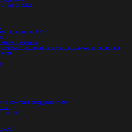
 Of Tengri 2016#
#
тый концерт на Кубе!
на
а Марка Притчарда
а Сергея Майборода вошел в комиссию международного чарта
жоном
E
ли с молотка за рекордную сумму
песню
“Park Life”
Towers”