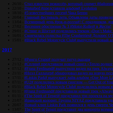
26/10 -
Стал известен режиссёр, который снимет #байопи
22/10 -
Disturbed #представили альбом# Evolution
18/10 -
#5 известнейших песен# Чака Берри
20/04 -
Главный фестиваль лета. Объявлены даты проведени
13/04 -
Всемирный день #рок-н-ролла#! С праздником, дор
27/02 -
Весеннее обострение № 3 #Motor-Roller# в Жести!
29/01 -
#Стинг и Шэгги# поделились треком «Don’t Make 
16/01 -
Скончалась солистка #The Cranberries# Долорес O
15/01 -
#Black Rebel Motorcycle Club# выпустили новый а
2017
27/12 -
#Ринго Старр# получит титул рыцаря
21/12 -
#Сплин# представили новый сингл «Тепло родног
07/12 -
#Franz Ferdinand# выпустили видео на трек Always
21/11 -
#Ноэл Галлахер# обнародовал видео на новую пес
17/11 -
#Linkin Park# выпускает лайв-альбом «One More Lig
07/11 -
#U2# поделились новым синглом — Get Out of Yo
05/11 -
#Black Rebel Motorcycle Club# поделились новым 
01/11 -
#Franz Ferdinand# представили новый трек «Alway
01/11 -
#The Spirit of Tengri# представил три проекта н
21/07 -
Иранский колорит. Группа NIYAZ представила удив
20/07 -
Новый клип Linkin Park появился в день смерти Ч
13/07 -
The Spirit of Tengri представит два концерта все