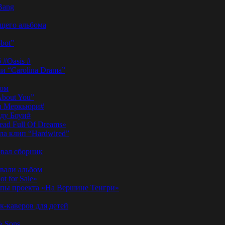
Bang
ущего альбома
bot”
 #Oasis #
и “Carolina Drama”
пом
About You”
ди Меркьюри#
иду Боуи#
ad Full Of Dreams»
ла клип “Hardwired”
вал сборник
овали альбом
t for Sale»
ы проекта «На Вершине Тенгри»
-каверов для детей
& Sons