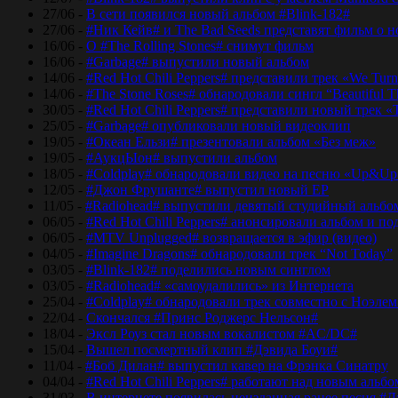
27/06 -
В сети появился новый альбом #Blink-182#
27/06 -
#Ник Кейв# и The Bad Seeds представят фильм о 
16/06 -
О #The Rolling Stones# снимут фильм
16/06 -
#Garbage# выпустили новый альбом
14/06 -
#Red Hot Chili Peppers# представили трек «We Tur
14/06 -
#The Stone Roses# обнародовали сингл “Beautiful T
30/05 -
#Red Hot Chili Peppers# представили новый трек 
25/05 -
#Garbage# опубликовали новый видеоклип
19/05 -
#Океан Ельзи# презентовали альбом «Без меж»
19/05 -
#АукцЫон# выпустили альбом
18/05 -
#Coldplay# обнародовали видео на песню «Up&Up
12/05 -
#Джон Фрушанте# выпустил новый ЕР
11/05 -
#Radiohead# выпустили девятый студийный альбо
06/05 -
#Red Hot Chili Peppers# анонсировали альбом и п
06/05 -
#MTV Unplugged# возвращается в эфир (видео)
04/05 -
#Imagine Dragons# обнародовали трек “Not Today”
03/05 -
#Blink-182# поделились новым синглом
03/05 -
#Radiohead# «самоудалились» из Интернета
25/04 -
#Coldplay# обнародовали трек совместно с Ноэле
22/04 -
Скончался #Принс Роджерс Нельсон#
18/04 -
Эксл Роуз стал новым вокалистом #AC/DC#
15/04 -
Вышел посмертный клип #Дэвида Боуи#
11/04 -
#Боб Дилан# выпустил кавер на Фрэнка Синатру
04/04 -
#Red Hot Chili Peppers# работают над новым альб
31/03 -
В интернете появилась неизданная ранее песня #Д