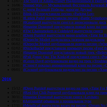
12/07 -
The Spirit of Astana станет традиционным и еже
16/06 -
Nomad Way — Музыкальный Фестиваль Кочевой К
09/05 -
С днем Великой Победы, дорогие Друзья!
18/03 -
Blink-182 представили песню «Parking Lot»
18/03 -
#Linkin Park# представили песню «Bаttlе Sуmphоn
18/03 -
#Kasabian# выпустили сингл и анонсировали диск
09/03 -
#Imagine Dragons# представила новый клип на синг
23/02 -
#The Chainsmokers и Coldplay# выпустили сингл
09/02 -
#Deep Purple# выпустили мини-альбом «Time for 
07/02 -
#Depeche Mode# поделились тизером видеоклипа
06/02 -
#Depeche Mode# опубликоавли новую песню «Where
02/02 -
#Nickelback# представили премьеру песни «Feed t
01/02 -
#Imagine Dragons# представили новый трек «Believ
25/01 -
#Рэй Дэвис (экс The Kinks)# представил сингл «Po
17/01 -
#Green Day# опубликовали видео на трек «Trouble
11/01 -
#Стинг# показал анимационный клип на песню «O
09/01 -
#Сплин# опубликовали видеоклип на песню «Хра
2016
15/12 -
#Deep Purple# выпустили видео на трек «Time For
07/12 -
#Red Hot Chili Peppers# опубликовали клип на тре
30/11 -
#Imagine Dragons# выпустили сингл «Levitate»
30/11 -
#Aerosmith# объявили о прощальном туре
17/11 -
#Metallica# выпустили видео на песню «Dream No 