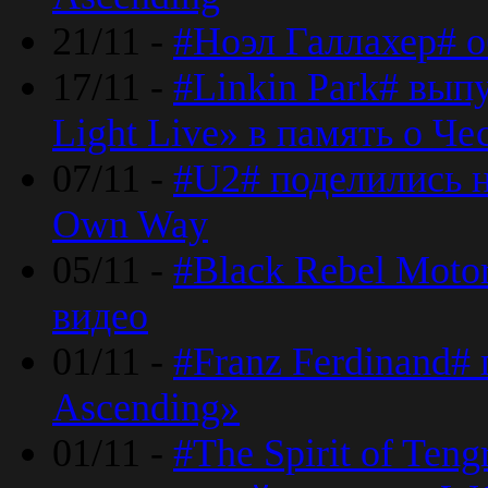
21/11 -
#Ноэл Галлахер# о
17/11 -
#Linkin Park# вып
Light Live» в память о Че
07/11 -
#U2# поделились н
Own Way
05/11 -
#Black Rebel Moto
видео
01/11 -
#Franz Ferdinand#
Ascending»
01/11 -
#The Spirit of Ten