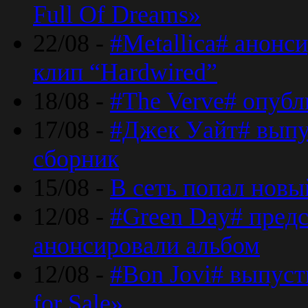
Full Of Dreams»
22/08 -
#Metallica# анонс
клип “Hardwired”
18/08 -
#The Verve# опубл
17/08 -
#Джек Уайт# выпу
сборник
15/08 -
В сеть попал новый
12/08 -
#Green Day# предс
анонсировали альбом
12/08 -
#Bon Jovi# выпуст
for Sale»