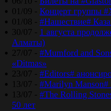
06/10 -
Билеты на #Glasto
01/09 -
Концерт группы #
01/08 -
#Нашествие# Каза
30/07 -
1 августа продолж
Алматы)
27/07 -
#Mumford and Sons
«Ditmas»
23/07 -
#Editors# анонсир
13/07 -
#Marilyn Manson#
13/07 -
#The Rolling Ston
50 лет