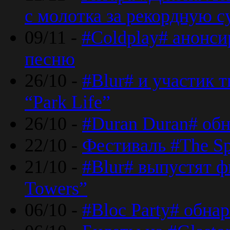
с молотка за рекордную 
09/11 -
#Coldplay# анонси
песню
26/10 -
#Blur# и участик т
“Park Life”
26/10 -
#Duran Duran# обн
22/10 -
Фестиваль #The Sp
21/10 -
#Blur# выпустят ф
Towers”
06/10 -
#Bloc Party# обна