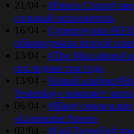
21/04 -
#Ринго Старр# вве
сольный исполнитель
16/04 -
Супергруппа #FFS#
обнародовала второй син
13/04 -
#The Maccabees# в
последние три года
13/04 -
Новый альбом #Но
Yesterday» покоряет чарт
06/04 -
#Blur# сняли клип
«Lonesome Street»
02/04 -
#Led Zeppelin# пр