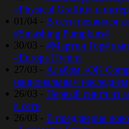
«Physical Graffiti» и инт
01/04 -
В сети появился к
#Smashing Pumpkins#
30/03 -
#Мартин Гор# вып
«Europa Hymn»
27/03 -
Альбом «OK Compu
национальным наследием
26/03 -
Первый сингл из а
в сети
26/03 -
В преддверие ново