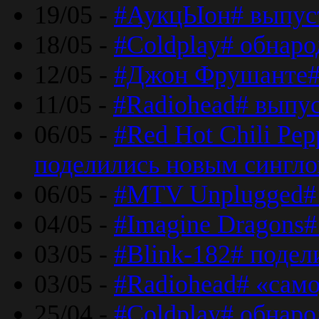
19/05 -
#АукцЫон# выпус
18/05 -
#Coldplay# обнар
12/05 -
#Джон Фрушанте#
11/05 -
#Radiohead# выпу
06/05 -
#Red Hot Chili Pe
поделились новым сингл
06/05 -
#MTV Unplugged# 
04/05 -
#Imagine Dragons#
03/05 -
#Blink-182# поде
03/05 -
#Radiohead# «само
25/04 -
#Coldplay# обнаро