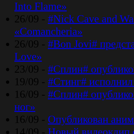
Into Flame»
26/09 -
#Nick Cave and Wa
«Comancheria»
26/09 -
#Bon Jovi# предста
Love»
23/09 -
#Сплин# опублико
19/09 -
#Стинг# исполнил
16/09 -
#Сплин# опубликов
ног»
16/09 -
Опубликован аним
14/09 -
Новый видеоклип 