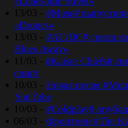
«Lonesome Street»
13/03 -
#Muse# выпустили
«Drones»
13/03 -
#AC/DC# сняли клу
Blues Away»
11/03 -
#Kaiser Chiefs# с
сингл
10/03 -
Новая песня #Mumf
YouTube
10/03 -
#Coldplay# опубли
06/03 -
Фронтмен #The Kil