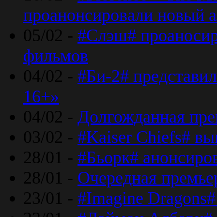
проанонсировали новый 
05/02 -
#Слэш# проаносир
фильмов
04/02 -
#Би-2# представил
16+»
04/02 -
Долгожданная прем
03/02 -
#Kaiser Chiefs# в
28/01 -
#Бьорк# анонсиров
28/01 -
Очередная премьер
23/01 -
#Imagine Dragons#