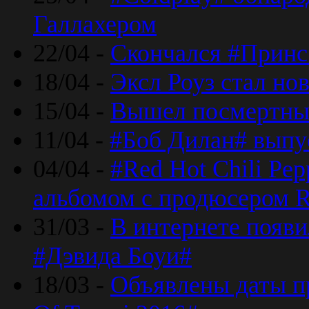
Галлахером
22/04 -
Скончался #Принс
18/04 -
Эксл Роуз стал н
15/04 -
Вышел посмертный
11/04 -
#Боб Дилан# выпу
04/04 -
#Red Hot Chili Pe
альбомом с продюсером R
31/03 -
В интернете появи
#Дэвида Боуи#
18/03 -
Объявлены даты пр