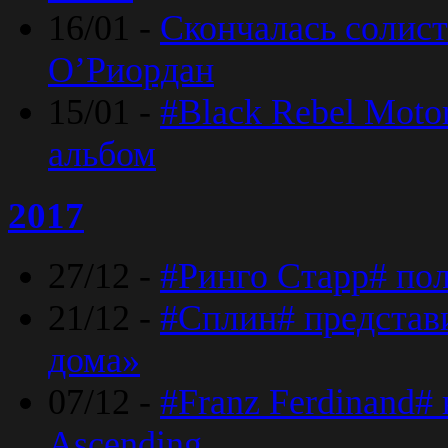
16/01 -
Скончалась солист
O’Риордан
15/01 -
#Black Rebel Moto
альбом
2017
27/12 -
#Ринго Старр# по
21/12 -
#Сплин# представ
дома»
07/12 -
#Franz Ferdinand#
Ascending