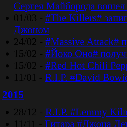
Сергея Майборода вошел 
01/03 -
#The Killers# зап
Джоном
24/02 -
#Massive Attack# 
15/02 -
#Йоко Оно# полу
15/02 -
#Red Hot Chili Pe
11/01 -
R.I.P. #David Bowi
2015
28/12 -
R.I.P. #Lemmy Kilm
11/11 -
Гитара #Джона Лен