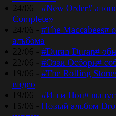
24/06 -
#New Order# анон
Complete»
24/06 -
#The Maccabees# о
альбома
22/06 -
#Duran Duran# обн
22/06 -
#Оззи Осборн# со
19/06 -
#The Rolling Ston
видео
19/06 -
#Игги Поп# выпус
15/06 -
Новый альбом Dron