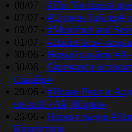
08/07 -
#The Vaccines# пр
07/07 -
#Стивен Тайлер# 
02/07 -
#Mumford and Sons
01/07 -
#Hadnt Tea# отпра
30/06 -
Новый альбом #A-
30/06 -
Скончался основа
Сквайр#
29/06 -
#Исаак Реал и Алд
песней «Ай, Мария»
25/06 -
Проект радио #Te
Казахстана