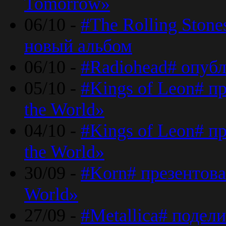
Tomorrow»
06/10 -
#The Rolling Ston
новый альбом
06/10 -
#Radiohead# опуб
05/10 -
#Kings of Leon# п
the World»
04/10 -
#Kings of Leon# п
the World»
30/09 -
#Korn# презентова
World»
27/09 -
#Metallica# подел