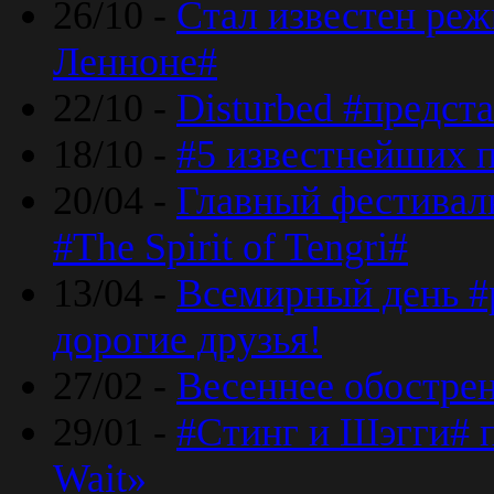
26/10 -
Стал известен реж
Ленноне#
22/10 -
Disturbed #предст
18/10 -
#5 известнейших п
20/04 -
Главный фестивал
#The Spirit of Tengri#
13/04 -
Всемирный день #р
дорогие друзья!
27/02 -
Весеннее обострен
29/01 -
#Стинг и Шэгги# 
Wait»