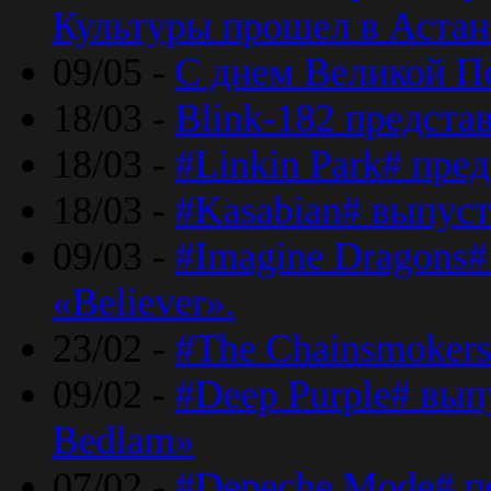
Культуры прошел в Астан
09/05 -
С днем Великой П
18/03 -
Blink-182 предста
18/03 -
#Linkin Park# пре
18/03 -
#Kasabian# выпуст
09/03 -
#Imagine Dragons#
«Believer».
23/02 -
#The Chainsmokers
09/02 -
#Deep Purple# вып
Bedlam»
07/02 -
#Depeche Mode# п