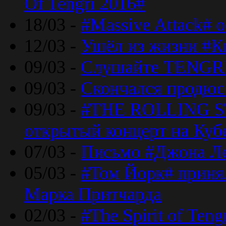
Of Tengri 2016#
18/03 -
#Massive Attack# 
12/03 -
Ушёл из жизни #К
09/03 -
Слушайте TENGRI
09/03 -
Скончался продюс
09/03 -
#THE ROLLING S
открытый концерт на Куб
07/03 -
Письмо #Джона Ле
05/03 -
#Том Йорк# принял
Марка Притчарда
02/03 -
#The Spirit of Ten