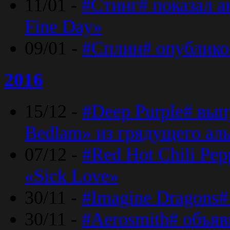
11/01 -
#Стинг# показал 
Fine Day»
09/01 -
#Сплин# опублико
2016
15/12 -
#Deep Purple# вып
Bedlam» из грядущего ал
07/12 -
#Red Hot Chili Pep
«Sick Love»
30/11 -
#Imagine Dragons#
30/11 -
#Aerosmith# объяв