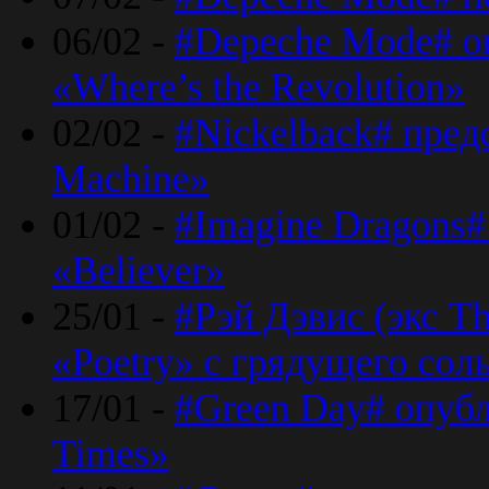
06/02 -
#Depeche Mode# о
«Where’s the Revolution»
02/02 -
#Nickelback# пред
Machine»
01/02 -
#Imagine Dragons#
«Believer»
25/01 -
#Рэй Дэвис (экс T
«Poetry» с грядущего сол
17/01 -
#Green Day# опубл
Times»