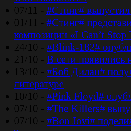
07/11 -
#Стинг# выпустил 
01/11 -
#Стинг# представ
композиции «I Can’t Stop 
24/10 -
#Blink-182# опубл
21/10 -
В сети появились 
13/10 -
#Боб Дилан# полу
литературе
10/10 -
#Pink Floyd# опуб
07/10 -
#The Killers# вып
07/10 -
#Bon Jovi# подели