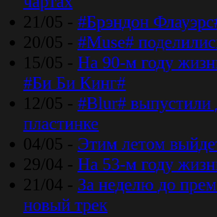
чартах
21/05 -
#Брэндон Флауэрс
20/05 -
#Muse# поделилис
15/05 -
На 90-м году жиз
#Би Би Кинг#
12/05 -
#Blur# выпустили
пластинке
04/05 -
Этим летом выйде
29/04 -
На 53-м году жиз
21/04 -
За неделю до прем
новый трек