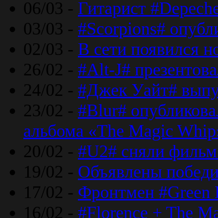
06/03 -
Гитарист #Depech
03/03 -
#Scorpions# опубл
02/03 -
В сети появился н
26/02 -
#Alt-J# презентова
24/02 -
#Джек Уайт# выпу
23/02 -
#Blur# опубликова
альбома «The Magic Whip
20/02 -
#U2# сняли фильм 
19/02 -
Объявлены побед
17/02 -
Фронтмен #Green 
16/02 -
#Florence + The M