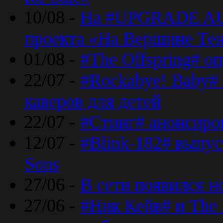
10/08 -
На #UPGRADE AU
проекта «На Вершине Те
01/08 -
#The Offspring# о
22/07 -
#Rockabye! Baby#
каверов для детей
22/07 -
#Стинг# анонсиро
12/07 -
#Blink-182# выпу
Sons
27/06 -
В сети появился н
27/06 -
#Ник Кейв# и The 