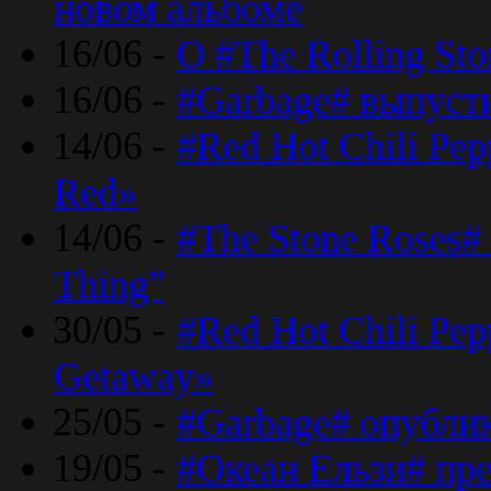
новом альбоме
16/06 -
О #The Rolling St
16/06 -
#Garbage# выпуст
14/06 -
#Red Hot Chili Pe
Red»
14/06 -
#The Stone Roses# 
Thing”
30/05 -
#Red Hot Chili Pe
Getaway»
25/05 -
#Garbage# опубли
19/05 -
#Океан Ельзи# пре