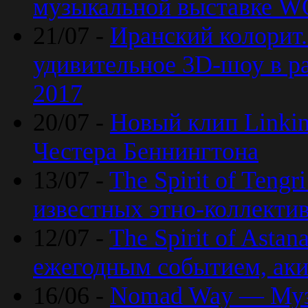
музыкальной выставке 
21/07 -
Иранский колорит
удивительное 3D-шоу в ра
2017
20/07 -
Новый клип Linkin
Честера Беннингтона
13/07 -
The Spirit of Teng
известных этно-коллекти
12/07 -
The Spirit of Asta
ежегодным событием, ак
16/06 -
Nomad Way — Муз