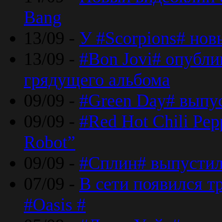
Bang
13/09 -
У #Scorpions# но
13/09 -
#Bon Jovi# опубли
грядущего альбома
09/09 -
#Green Day# выпус
09/09 -
#Red Hot Chili Pe
Robot”
09/09 -
#Сплин# выпустил
07/09 -
В сети появился т
#Oasis #