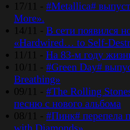
17/11 -
#Metallica# выпус
More».
14/11 -
В сети появился н
«Hardwired… to Self-Destr
11/11 -
На 83-м году жизн
10/11 -
#Green Day# выпус
Breathing»
09/11 -
#The Rolling Ston
песню с нового альбома
08/11 -
#Пинк# перепела п
with Diamonds».