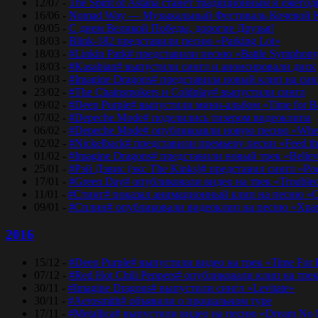
12/07 -
The Spirit of Astana станет традиционным и еже
16/06 -
Nomad Way — Музыкальный Фестиваль Кочевой К
09/05 -
С днем Великой Победы, дорогие Друзья!
18/03 -
Blink-182 представили песню «Parking Lot»
18/03 -
#Linkin Park# представили песню «Bаttlе Sуmphоn
18/03 -
#Kasabian# выпустили сингл и анонсировали диск
09/03 -
#Imagine Dragons# представила новый клип на синг
23/02 -
#The Chainsmokers и Coldplay# выпустили сингл
09/02 -
#Deep Purple# выпустили мини-альбом «Time for 
07/02 -
#Depeche Mode# поделились тизером видеоклипа
06/02 -
#Depeche Mode# опубликоавли новую песню «Where
02/02 -
#Nickelback# представили премьеру песни «Feed t
01/02 -
#Imagine Dragons# представили новый трек «Believ
25/01 -
#Рэй Дэвис (экс The Kinks)# представил сингл «Po
17/01 -
#Green Day# опубликовали видео на трек «Trouble
11/01 -
#Стинг# показал анимационный клип на песню «O
09/01 -
#Сплин# опубликовали видеоклип на песню «Хра
2016
15/12 -
#Deep Purple# выпустили видео на трек «Time For
07/12 -
#Red Hot Chili Peppers# опубликовали клип на тре
30/11 -
#Imagine Dragons# выпустили сингл «Levitate»
30/11 -
#Aerosmith# объявили о прощальном туре
17/11 -
#Metallica# выпустили видео на песню «Dream No 