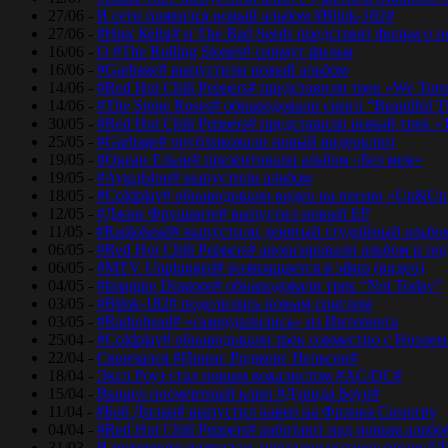
27/06 -
В сети появился новый альбом #Blink-182#
27/06 -
#Ник Кейв# и The Bad Seeds представят фильм о 
16/06 -
О #The Rolling Stones# снимут фильм
16/06 -
#Garbage# выпустили новый альбом
14/06 -
#Red Hot Chili Peppers# представили трек «We Tur
14/06 -
#The Stone Roses# обнародовали сингл “Beautiful T
30/05 -
#Red Hot Chili Peppers# представили новый трек 
25/05 -
#Garbage# опубликовали новый видеоклип
19/05 -
#Океан Ельзи# презентовали альбом «Без меж»
19/05 -
#АукцЫон# выпустили альбом
18/05 -
#Coldplay# обнародовали видео на песню «Up&Up
12/05 -
#Джон Фрушанте# выпустил новый ЕР
11/05 -
#Radiohead# выпустили девятый студийный альбо
06/05 -
#Red Hot Chili Peppers# анонсировали альбом и п
06/05 -
#MTV Unplugged# возвращается в эфир (видео)
04/05 -
#Imagine Dragons# обнародовали трек “Not Today”
03/05 -
#Blink-182# поделились новым синглом
03/05 -
#Radiohead# «самоудалились» из Интернета
25/04 -
#Coldplay# обнародовали трек совместно с Ноэле
22/04 -
Скончался #Принс Роджерс Нельсон#
18/04 -
Эксл Роуз стал новым вокалистом #AC/DC#
15/04 -
Вышел посмертный клип #Дэвида Боуи#
11/04 -
#Боб Дилан# выпустил кавер на Фрэнка Синатру
04/04 -
#Red Hot Chili Peppers# работают над новым альб
31/03 -
В интернете появилась неизданная ранее песня #Д