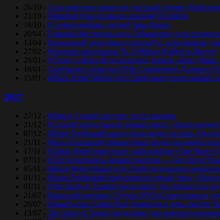
26/10 -
Стал известен режиссёр, который снимет #байопи
22/10 -
Disturbed #представили альбом# Evolution
18/10 -
#5 известнейших песен# Чака Берри
20/04 -
Главный фестиваль лета. Объявлены даты проведени
13/04 -
Всемирный день #рок-н-ролла#! С праздником, дор
27/02 -
Весеннее обострение № 3 #Motor-Roller# в Жести!
29/01 -
#Стинг и Шэгги# поделились треком «Don’t Make 
16/01 -
Скончалась солистка #The Cranberries# Долорес O
15/01 -
#Black Rebel Motorcycle Club# выпустили новый а
2017
27/12 -
#Ринго Старр# получит титул рыцаря
21/12 -
#Сплин# представили новый сингл «Тепло родног
07/12 -
#Franz Ferdinand# выпустили видео на трек Always
21/11 -
#Ноэл Галлахер# обнародовал видео на новую пес
17/11 -
#Linkin Park# выпускает лайв-альбом «One More Lig
07/11 -
#U2# поделились новым синглом — Get Out of Yo
05/11 -
#Black Rebel Motorcycle Club# поделились новым 
01/11 -
#Franz Ferdinand# представили новый трек «Alway
01/11 -
#The Spirit of Tengri# представил три проекта н
21/07 -
Иранский колорит. Группа NIYAZ представила удив
20/07 -
Новый клип Linkin Park появился в день смерти Ч
13/07 -
The Spirit of Tengri представит два концерта все