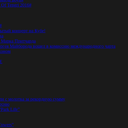
 Of Tengri 2016#
#
тый концерт на Кубе!
на
а Марка Притчарда
а Сергея Майборода вошел в комиссию международного чарта
жоном
E
ли с молотка за рекордную сумму
песню
“Park Life”
Towers”