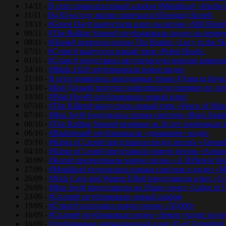
14/11 -
В сети появился новый альбом #Metallica# «Hardwir
11/11 -
На 83-м году жизни скончался #Леонард Коэн#.
10/11 -
#Green Day# выпустили клип на песню «Still Breat
09/11 -
#The Rolling Stones# опубликовали видео на перву
08/11 -
#Пинк# перепела песню The Beatles «Lucy in the Sk
07/11 -
#Стинг# выпустил новый трек «Petrol Head».
01/11 -
#Стинг# представил акустическую версию композиц
24/10 -
#Blink-182# опубликовали новое видео
21/10 -
В сети появились неизданные треки #Дэвида Боуи
13/10 -
#Боб Дилан# получил нобелевскую премию по лит
10/10 -
#Pink Floyd# опубликовали новый клип
07/10 -
#The Killers# выпустили новый трек «Peace of Min
07/10 -
#Bon Jovi# поделились промо-синглом «Born Agai
06/10 -
#The Rolling Stones# впервые за 10 лет пообещали
06/10 -
#Radiohead# опубликовали «домашнее» видео
05/10 -
#Kings of Leon# представили видео песню «Around
04/10 -
#Kings of Leon# представили новую песню «Around
30/09 -
#Korn# презентовали новую песню «A Different Wo
27/09 -
#Metallica# поделились новым синглом и видео «Mo
26/09 -
#Nick Cave and Warren Ellis# представили клип «C
26/09 -
#Bon Jovi# представили на iTunes сингл «Labor of 
23/09 -
#Сплин# опубликовали новый альбом
19/09 -
#Стинг# исполнил новую песню «50,000»
16/09 -
#Сплин# опубликовали видео «Земля уходит из-по
16/09 -
Опубликован анимационный клип #Led Zeppelin#