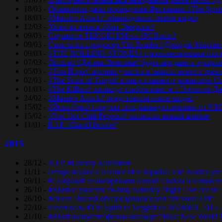
18/03 -
Объявлены даты проведения Фестиваля #The Spirit
18/03 -
#Massive Attack# обнародовали новое видео
12/03 -
Ушёл из жизни #Кит Эмерсон#
09/03 -
Слушайте TENGRI FM на #PCRadio#
09/03 -
Скончался продюсер The Beatles #Джордж Мартин
09/03 -
#THE ROLLING STONES# проанонсировали откры
07/03 -
Письмо #Джона Леннона# будет продано с аукцио
05/03 -
#Том Йорк# принял участие в записи нового трек
02/03 -
#The Spirit of Tengri# в лице главного режиссер
01/03 -
#The Killers# запишут альбом вместе с Элтоном Д
24/02 -
#Massive Attack# представили новое видео
15/02 -
#Йоко Оно# получит специальную премию от NM
15/02 -
#Red Hot Chili Peppers# записали новый альбом
11/01 -
R.I.P. #David Bowie#
2015
28/12 -
R.I.P. #Lemmy Kilmister#
11/11 -
Гитара #Джона Леннона# и барабан The Beatles уш
09/11 -
#Coldplay# анонсировали новый альбом и новую 
26/10 -
#Blur# и участик тв-шоу Saturday Night Live спели 
26/10 -
#Duran Duran# обнародовали клип “Pressure Off”
22/10 -
Фестиваль #The Spirit of Tengri# на WOMEX 2015
21/10 -
#Blur# выпустят фильм-концерт “Blur: New World 