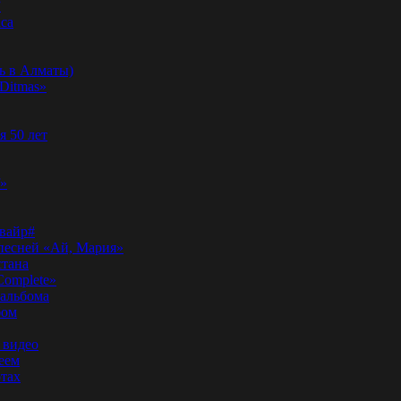
”
аса
ь в Алматы)
Ditmas»
я 50 лет
f»
вайр#
 песней «Ай, Мария»
стана
Complete»
 альбома
бом
 видео
еем
ртах