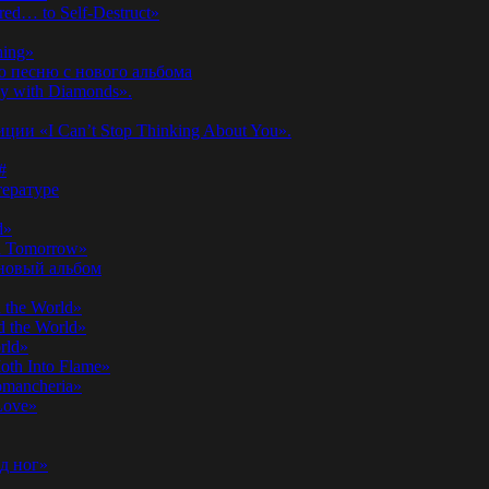
ed… to Self-Destruct»
hing»
ю песню с нового альбома
y with Diamonds».
ии «I Can’t Stop Thinking About You».
#
ературе
d»
n Tomorrow»
 новый альбом
 the World»
 the World»
rld»
th Into Flame»
omancheria»
Love»
д ног»