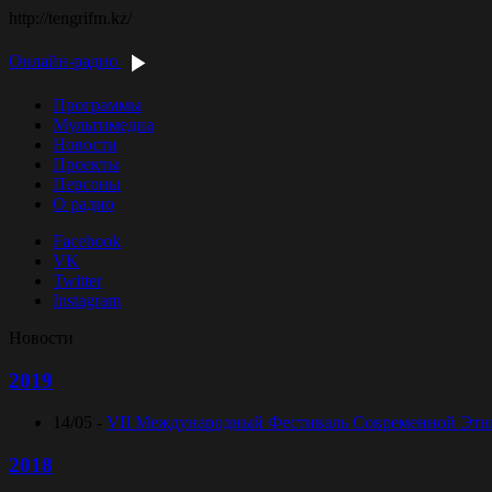
http://tengrifm.kz/
Онлайн-радио
Программы
Мультимедиа
Новости
Проекты
Персоны
О радио
Facebook
VK
Twitter
Instagram
Новости
2019
14/05 -
VII Международный Фестиваль Современной Этниче
2018