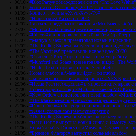
06/10 -
#Bloc Party# обнародовали сингл “The Love Within
06/10 -
Билеты на #Glastonbury-2016# разлетелись за полч
01/09 -
Концерт группы #Хуун-Хуур-Ту#
01/08 -
#Нашествие# Казахстан 2015
30/07 -
1 августа продолжение акции #«Мы Вместе»# (сел
27/07 -
#Mumford and Sons# презентовали видео на песю «
23/07 -
#Editors# анонсировали новый альбом (трейлер)
13/07 -
#Marilyn Manson# презентовал новый видеоклип
13/07 -
#The Rolling Stones# выпустили лирик-видео спуст
08/07 -
#The Vaccines# представили новое видео 20/20
07/07 -
#Стивен Тайлер# презентовал сольную работу
02/07 -
#Mumford and Sons# презентовали видео «The Wol
01/07 -
#Hadnt Tea# отправляются на StereoLeto
30/06 -
Новый альбом #A-ha# выйдет 4 сентября
30/06 -
Скончался основатель легендарных #YES Крис Ск
29/06 -
#Исаак Реал и Алдаспан# в мировом хит-параде с
25/06 -
Проект радио #Tengri FM# был отмечен МО Казах
24/06 -
#New Order# анонсировали новый альбом «Music 
24/06 -
#The Maccabees# опубликовали видео из будущего
22/06 -
#Duran Duran# обнародовали название нового аль
22/06 -
#Оззи Осборн# собирает супергруппу
19/06 -
#The Rolling Stones# опубликовали альтернативное
19/06 -
#Игги Поп# выпустил новый сингл с Томоясу Хот
15/06 -
Новый альбом Drones от #Muse# на 1-м месте в ча
21/05 -
#Брэндон Флауэрс# выпустил сольный альбом