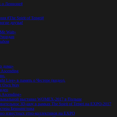
к о Ленноне#
я #The Spirit of Tengri#
огие друзья!
Me Wait»
’Риордан
льбом
о дома»
 Ascending
ню.
ht Live» в память о Честере (видео).
ur Own Way
видео
s Ascending»
а музыкальной выставке WOMEX-2017 в Польше
ительное 3D-шоу в рамках The Spirit of Tengri на EXPO-2017
естера Беннингтона
мирно известных этно-коллективов на EXPO