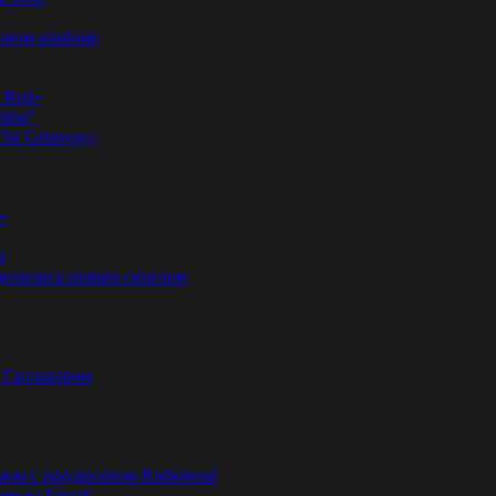
новом альбоме
n Red»
hing”
«The Getaway»
»
м
оделились новым синглом
м Галлахером
омом с продюсером Radiohead
эвида Боуи#