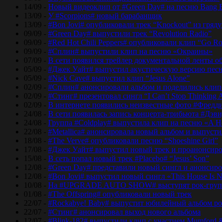
14/09 -
Новый видеоклип от #Green Day# на песню Bang 
13/09 -
У #Scorpions# новый барабанщик
13/09 -
#Bon Jovi# опубликовали трек “Knockout” из гряд
09/09 -
#Green Day# выпустили трек “Revolution Radio”
09/09 -
#Red Hot Chili Peppers# опубликовали клип “Go Ro
09/09 -
#Сплин# выпустили клип на песню «Окраины»
07/09 -
В сети появился трейлер документальной ленты об
05/09 -
#Джек Уайт# выпустил акустическую версию песн
05/09 -
#Nick Cave# выпустил клип “Jesus Alone”
02/09 -
#Сплин# анонсировали альбом и поделились кли
02/09 -
#Стинг# презентовал сингл “I Can’t Stop Thinking 
02/09 -
В интернете появились неизвестные фото #Фред
24/08 -
В сети появилась запись концерта-трибьюта #Дэв
24/08 -
Группа #Coldplay# выпустила клип на песню «A He
22/08 -
#Metallica# анонсировала новый альбом и выпусти
18/08 -
#The Verve# опубликовали песню “Shoeshine Girl”
17/08 -
#Джек Уайт# выпустил новый трек и проанонсиро
15/08 -
В сеть попал новый трек #Placebo# “Jesus’ Son”
12/08 -
#Green Day# представили новый сингл и анонсир
12/08 -
#Bon Jovi# выпустил новый сингл «This House Is No
10/08 -
На #UPGRADE AUTO SHOW# выступят рок-групп
01/08 -
#The Offspring# опубликовали новый трек
22/07 -
#Rockabye! Baby# выпустит юбилейный альбом рок
22/07 -
#Стинг# анонсировал выход нового альбома
12/07 -
#Blink-182# выпустили клип с участием Mumford 