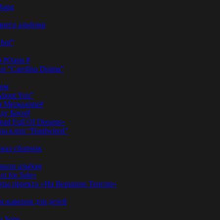
Bang
ущего альбома
bot”
 #Oasis #
и “Carolina Drama”
пом
About You”
ди Меркьюри#
иду Боуи#
ad Full Of Dreams»
ла клип “Hardwired”
вал сборник
овали альбом
t for Sale»
ы проекта «На Вершине Тенгри»
-каверов для детей
& Sons