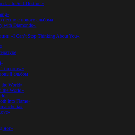
ed… to Self-Destruct»
hing»
ю песню с нового альбома
y with Diamonds».
ии «I Can’t Stop Thinking About You».
#
ературе
d»
n Tomorrow»
 новый альбом
 the World»
 the World»
rld»
th Into Flame»
omancheria»
Love»
д ног»