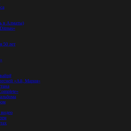
”
аса
ь в Алматы)
Ditmas»
я 50 лет
f»
вайр#
 песней «Ай, Мария»
стана
Complete»
 альбома
бом
 видео
еем
ртах