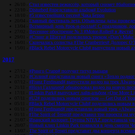
26/10 -
Стал известен режиссёр, который снимет #байопи
22/10 -
Disturbed #представили альбом# Evolution
18/10 -
#5 известнейших песен# Чака Берри
20/04 -
Главный фестиваль лета. Объявлены даты проведени
13/04 -
Всемирный день #рок-н-ролла#! С праздником, дор
27/02 -
Весеннее обострение № 3 #Motor-Roller# в Жести!
29/01 -
#Стинг и Шэгги# поделились треком «Don’t Make 
16/01 -
Скончалась солистка #The Cranberries# Долорес O
15/01 -
#Black Rebel Motorcycle Club# выпустили новый а
2017
27/12 -
#Ринго Старр# получит титул рыцаря
21/12 -
#Сплин# представили новый сингл «Тепло родног
07/12 -
#Franz Ferdinand# выпустили видео на трек Always
21/11 -
#Ноэл Галлахер# обнародовал видео на новую пес
17/11 -
#Linkin Park# выпускает лайв-альбом «One More Lig
07/11 -
#U2# поделились новым синглом — Get Out of Yo
05/11 -
#Black Rebel Motorcycle Club# поделились новым 
01/11 -
#Franz Ferdinand# представили новый трек «Alway
01/11 -
#The Spirit of Tengri# представил три проекта н
21/07 -
Иранский колорит. Группа NIYAZ представила удив
20/07 -
Новый клип Linkin Park появился в день смерти Ч
13/07 -
The Spirit of Tengri представит два концерта все