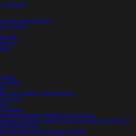
к о Ленноне#
я #The Spirit of Tengri#
огие друзья!
Me Wait»
’Риордан
льбом
о дома»
 Ascending
ню.
ht Live» в память о Честере (видео).
ur Own Way
видео
s Ascending»
а музыкальной выставке WOMEX-2017 в Польше
ительное 3D-шоу в рамках The Spirit of Tengri на EXPO-2017
естера Беннингтона
мирно известных этно-коллективов на EXPO