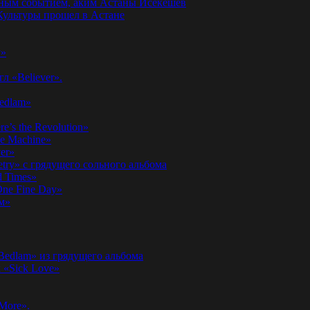
годным событием, аким Астаны Исекешев
ультуры прошел в Астане
у»
л «Believer».
Bedlam»
’s the Revolution»
he Machine»
er»
etry» с грядущего сольного альбома
d Times»
ne Fine Day»
м»
 Bedlam» из грядущего альбома
к «Sick Love»
More».