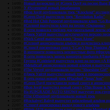
14/09 -
Новый видеоклип от #Green Day# на песню Bang 
13/09 -
У #Scorpions# новый барабанщик
13/09 -
#Bon Jovi# опубликовали трек “Knockout” из гряд
09/09 -
#Green Day# выпустили трек “Revolution Radio”
09/09 -
#Red Hot Chili Peppers# опубликовали клип “Go Ro
09/09 -
#Сплин# выпустили клип на песню «Окраины»
07/09 -
В сети появился трейлер документальной ленты об
05/09 -
#Джек Уайт# выпустил акустическую версию песн
05/09 -
#Nick Cave# выпустил клип “Jesus Alone”
02/09 -
#Сплин# анонсировали альбом и поделились кли
02/09 -
#Стинг# презентовал сингл “I Can’t Stop Thinking 
02/09 -
В интернете появились неизвестные фото #Фред
24/08 -
В сети появилась запись концерта-трибьюта #Дэв
24/08 -
Группа #Coldplay# выпустила клип на песню «A He
22/08 -
#Metallica# анонсировала новый альбом и выпусти
18/08 -
#The Verve# опубликовали песню “Shoeshine Girl”
17/08 -
#Джек Уайт# выпустил новый трек и проанонсиро
15/08 -
В сеть попал новый трек #Placebo# “Jesus’ Son”
12/08 -
#Green Day# представили новый сингл и анонсир
12/08 -
#Bon Jovi# выпустил новый сингл «This House Is No
10/08 -
На #UPGRADE AUTO SHOW# выступят рок-групп
01/08 -
#The Offspring# опубликовали новый трек
22/07 -
#Rockabye! Baby# выпустит юбилейный альбом рок
22/07 -
#Стинг# анонсировал выход нового альбома
12/07 -
#Blink-182# выпустили клип с участием Mumford 