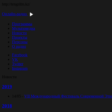
http://tengrifm.kz/
Онлайн-радио
Программы
Мультимедиа
Новости
Проекты
Персоны
О радио
Facebook
VK
Twitter
Instagram
Новости
2019
14/05 -
VII Международный Фестиваль Современной Этниче
2018