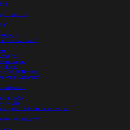
Bang
ущего альбома
bot”
 #Oasis #
и “Carolina Drama”
пом
About You”
ди Меркьюри#
иду Боуи#
ad Full Of Dreams»
ла клип “Hardwired”
вал сборник
овали альбом
t for Sale»
ы проекта «На Вершине Тенгри»
-каверов для детей
& Sons