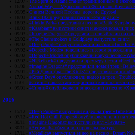
12/07 -
The Spirit of Astana станет традиционным и еже
16/06 -
Nomad Way — Музыкальный Фестиваль Кочевой К
09/05 -
С днем Великой Победы, дорогие Друзья!
18/03 -
Blink-182 представили песню «Parking Lot»
18/03 -
#Linkin Park# представили песню «Bаttlе Sуmphоn
18/03 -
#Kasabian# выпустили сингл и анонсировали диск
09/03 -
#Imagine Dragons# представила новый клип на синг
23/02 -
#The Chainsmokers и Coldplay# выпустили сингл
09/02 -
#Deep Purple# выпустили мини-альбом «Time for 
07/02 -
#Depeche Mode# поделились тизером видеоклипа
06/02 -
#Depeche Mode# опубликоавли новую песню «Where
02/02 -
#Nickelback# представили премьеру песни «Feed t
01/02 -
#Imagine Dragons# представили новый трек «Believ
25/01 -
#Рэй Дэвис (экс The Kinks)# представил сингл «Po
17/01 -
#Green Day# опубликовали видео на трек «Trouble
11/01 -
#Стинг# показал анимационный клип на песню «O
09/01 -
#Сплин# опубликовали видеоклип на песню «Хра
2016
15/12 -
#Deep Purple# выпустили видео на трек «Time For
07/12 -
#Red Hot Chili Peppers# опубликовали клип на тре
30/11 -
#Imagine Dragons# выпустили сингл «Levitate»
30/11 -
#Aerosmith# объявили о прощальном туре
17/11 -
#Metallica# выпустили видео на песню «Dream No 