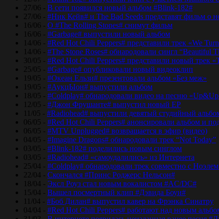
27/06 -
В сети появился новый альбом #Blink-182#
27/06 -
#Ник Кейв# и The Bad Seeds представят фильм о 
16/06 -
О #The Rolling Stones# снимут фильм
16/06 -
#Garbage# выпустили новый альбом
14/06 -
#Red Hot Chili Peppers# представили трек «We Tur
14/06 -
#The Stone Roses# обнародовали сингл “Beautiful T
30/05 -
#Red Hot Chili Peppers# представили новый трек 
25/05 -
#Garbage# опубликовали новый видеоклип
19/05 -
#Океан Ельзи# презентовали альбом «Без меж»
19/05 -
#АукцЫон# выпустили альбом
18/05 -
#Coldplay# обнародовали видео на песню «Up&Up
12/05 -
#Джон Фрушанте# выпустил новый ЕР
11/05 -
#Radiohead# выпустили девятый студийный альбо
06/05 -
#Red Hot Chili Peppers# анонсировали альбом и п
06/05 -
#MTV Unplugged# возвращается в эфир (видео)
04/05 -
#Imagine Dragons# обнародовали трек “Not Today”
03/05 -
#Blink-182# поделились новым синглом
03/05 -
#Radiohead# «самоудалились» из Интернета
25/04 -
#Coldplay# обнародовали трек совместно с Ноэле
22/04 -
Скончался #Принс Роджерс Нельсон#
18/04 -
Эксл Роуз стал новым вокалистом #AC/DC#
15/04 -
Вышел посмертный клип #Дэвида Боуи#
11/04 -
#Боб Дилан# выпустил кавер на Фрэнка Синатру
04/04 -
#Red Hot Chili Peppers# работают над новым альб
31/03 -
В интернете появилась неизданная ранее песня #Д