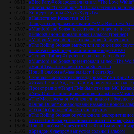
06/10 -
#Bloc Party# обнародовали сингл “The Love Within
06/10 -
Билеты на #Glastonbury-2016# разлетелись за полч
01/09 -
Концерт группы #Хуун-Хуур-Ту#
01/08 -
#Нашествие# Казахстан 2015
30/07 -
1 августа продолжение акции #«Мы Вместе»# (сел
27/07 -
#Mumford and Sons# презентовали видео на песю «
23/07 -
#Editors# анонсировали новый альбом (трейлер)
13/07 -
#Marilyn Manson# презентовал новый видеоклип
13/07 -
#The Rolling Stones# выпустили лирик-видео спуст
08/07 -
#The Vaccines# представили новое видео 20/20
07/07 -
#Стивен Тайлер# презентовал сольную работу
02/07 -
#Mumford and Sons# презентовали видео «The Wol
01/07 -
#Hadnt Tea# отправляются на StereoLeto
30/06 -
Новый альбом #A-ha# выйдет 4 сентября
30/06 -
Скончался основатель легендарных #YES Крис Ск
29/06 -
#Исаак Реал и Алдаспан# в мировом хит-параде с
25/06 -
Проект радио #Tengri FM# был отмечен МО Казах
24/06 -
#New Order# анонсировали новый альбом «Music 
24/06 -
#The Maccabees# опубликовали видео из будущего
22/06 -
#Duran Duran# обнародовали название нового аль
22/06 -
#Оззи Осборн# собирает супергруппу
19/06 -
#The Rolling Stones# опубликовали альтернативное
19/06 -
#Игги Поп# выпустил новый сингл с Томоясу Хот
15/06 -
Новый альбом Drones от #Muse# на 1-м месте в ча
21/05 -
#Брэндон Флауэрс# выпустил сольный альбом