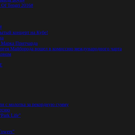
 Of Tengri 2016#
#
тый концерт на Кубе!
на
а Марка Притчарда
а Сергея Майборода вошел в комиссию международного чарта
жоном
E
ли с молотка за рекордную сумму
песню
“Park Life”
Towers”