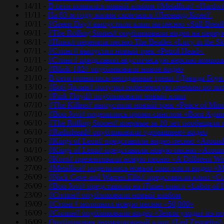
14/11 -
В сети появился новый альбом #Metallica# «Hardwir
11/11 -
На 83-м году жизни скончался #Леонард Коэн#.
10/11 -
#Green Day# выпустили клип на песню «Still Breat
09/11 -
#The Rolling Stones# опубликовали видео на перву
08/11 -
#Пинк# перепела песню The Beatles «Lucy in the Sk
07/11 -
#Стинг# выпустил новый трек «Petrol Head».
01/11 -
#Стинг# представил акустическую версию композиц
24/10 -
#Blink-182# опубликовали новое видео
21/10 -
В сети появились неизданные треки #Дэвида Боуи
13/10 -
#Боб Дилан# получил нобелевскую премию по лит
10/10 -
#Pink Floyd# опубликовали новый клип
07/10 -
#The Killers# выпустили новый трек «Peace of Min
07/10 -
#Bon Jovi# поделились промо-синглом «Born Agai
06/10 -
#The Rolling Stones# впервые за 10 лет пообещали
06/10 -
#Radiohead# опубликовали «домашнее» видео
05/10 -
#Kings of Leon# представили видео песню «Around
04/10 -
#Kings of Leon# представили новую песню «Around
30/09 -
#Korn# презентовали новую песню «A Different Wo
27/09 -
#Metallica# поделились новым синглом и видео «Mo
26/09 -
#Nick Cave and Warren Ellis# представили клип «C
26/09 -
#Bon Jovi# представили на iTunes сингл «Labor of 
23/09 -
#Сплин# опубликовали новый альбом
19/09 -
#Стинг# исполнил новую песню «50,000»
16/09 -
#Сплин# опубликовали видео «Земля уходит из-по
16/09 -
Опубликован анимационный клип #Led Zeppelin#