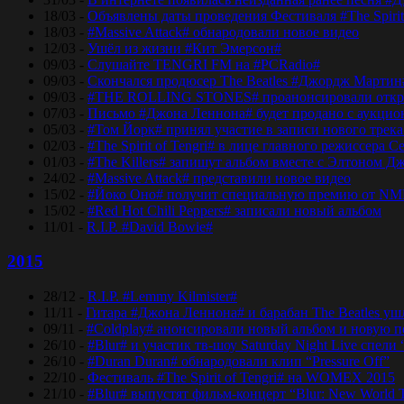
18/03 -
Объявлены даты проведения Фестиваля #The Spirit
18/03 -
#Massive Attack# обнародовали новое видео
12/03 -
Ушёл из жизни #Кит Эмерсон#
09/03 -
Слушайте TENGRI FM на #PCRadio#
09/03 -
Скончался продюсер The Beatles #Джордж Мартин
09/03 -
#THE ROLLING STONES# проанонсировали откры
07/03 -
Письмо #Джона Леннона# будет продано с аукцио
05/03 -
#Том Йорк# принял участие в записи нового трек
02/03 -
#The Spirit of Tengri# в лице главного режиссер
01/03 -
#The Killers# запишут альбом вместе с Элтоном Д
24/02 -
#Massive Attack# представили новое видео
15/02 -
#Йоко Оно# получит специальную премию от NM
15/02 -
#Red Hot Chili Peppers# записали новый альбом
11/01 -
R.I.P. #David Bowie#
2015
28/12 -
R.I.P. #Lemmy Kilmister#
11/11 -
Гитара #Джона Леннона# и барабан The Beatles уш
09/11 -
#Coldplay# анонсировали новый альбом и новую 
26/10 -
#Blur# и участик тв-шоу Saturday Night Live спели 
26/10 -
#Duran Duran# обнародовали клип “Pressure Off”
22/10 -
Фестиваль #The Spirit of Tengri# на WOMEX 2015
21/10 -
#Blur# выпустят фильм-концерт “Blur: New World 