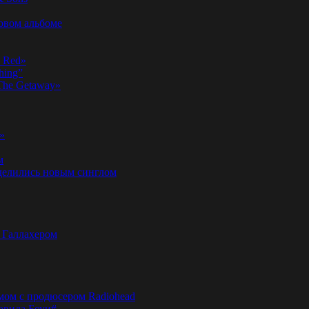
новом альбоме
n Red»
hing”
«The Getaway»
»
м
оделились новым синглом
м Галлахером
омом с продюсером Radiohead
эвида Боуи#