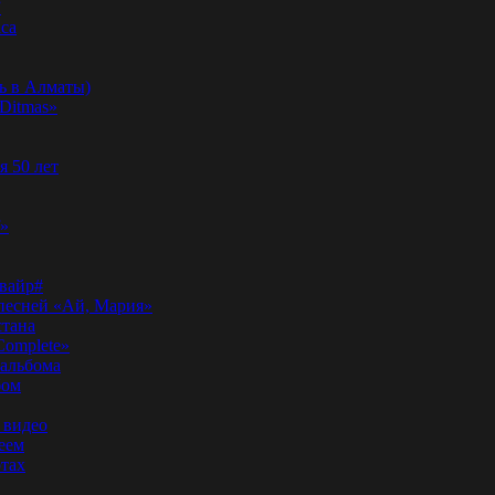
”
аса
ь в Алматы)
Ditmas»
я 50 лет
f»
вайр#
 песней «Ай, Мария»
стана
Complete»
 альбома
бом
 видео
еем
ртах