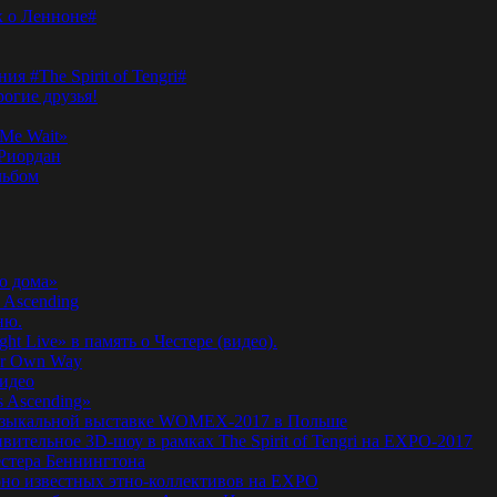
к о Ленноне#
я #The Spirit of Tengri#
огие друзья!
Me Wait»
’Риордан
льбом
о дома»
 Ascending
ню.
ht Live» в память о Честере (видео).
ur Own Way
видео
s Ascending»
а музыкальной выставке WOMEX-2017 в Польше
ительное 3D-шоу в рамках The Spirit of Tengri на EXPO-2017
естера Беннингтона
мирно известных этно-коллективов на EXPO