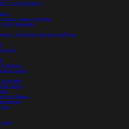
ed… to Self-Destruct»
hing»
ю песню с нового альбома
y with Diamonds».
ии «I Can’t Stop Thinking About You».
#
ературе
d»
n Tomorrow»
 новый альбом
 the World»
 the World»
rld»
th Into Flame»
omancheria»
Love»
д ног»