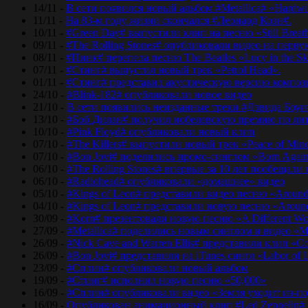
14/11 -
В сети появился новый альбом #Metallica# «Hardwir
11/11 -
На 83-м году жизни скончался #Леонард Коэн#.
10/11 -
#Green Day# выпустили клип на песню «Still Breat
09/11 -
#The Rolling Stones# опубликовали видео на перву
08/11 -
#Пинк# перепела песню The Beatles «Lucy in the Sk
07/11 -
#Стинг# выпустил новый трек «Petrol Head».
01/11 -
#Стинг# представил акустическую версию композиц
24/10 -
#Blink-182# опубликовали новое видео
21/10 -
В сети появились неизданные треки #Дэвида Боуи
13/10 -
#Боб Дилан# получил нобелевскую премию по лит
10/10 -
#Pink Floyd# опубликовали новый клип
07/10 -
#The Killers# выпустили новый трек «Peace of Min
07/10 -
#Bon Jovi# поделились промо-синглом «Born Agai
06/10 -
#The Rolling Stones# впервые за 10 лет пообещали
06/10 -
#Radiohead# опубликовали «домашнее» видео
05/10 -
#Kings of Leon# представили видео песню «Around
04/10 -
#Kings of Leon# представили новую песню «Around
30/09 -
#Korn# презентовали новую песню «A Different Wo
27/09 -
#Metallica# поделились новым синглом и видео «Mo
26/09 -
#Nick Cave and Warren Ellis# представили клип «C
26/09 -
#Bon Jovi# представили на iTunes сингл «Labor of 
23/09 -
#Сплин# опубликовали новый альбом
19/09 -
#Стинг# исполнил новую песню «50,000»
16/09 -
#Сплин# опубликовали видео «Земля уходит из-по
16/09 -
Опубликован анимационный клип #Led Zeppelin#