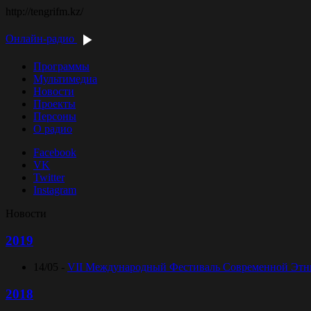
http://tengrifm.kz/
Онлайн-радио
Программы
Мультимедиа
Новости
Проекты
Персоны
О радио
Facebook
VK
Twitter
Instagram
Новости
2019
14/05 -
VII Международный Фестиваль Современной Этниче
2018