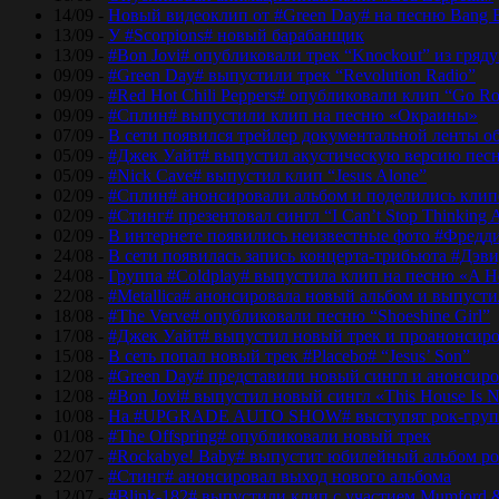
14/09 -
Новый видеоклип от #Green Day# на песню Bang 
13/09 -
У #Scorpions# новый барабанщик
13/09 -
#Bon Jovi# опубликовали трек “Knockout” из гряд
09/09 -
#Green Day# выпустили трек “Revolution Radio”
09/09 -
#Red Hot Chili Peppers# опубликовали клип “Go Ro
09/09 -
#Сплин# выпустили клип на песню «Окраины»
07/09 -
В сети появился трейлер документальной ленты об
05/09 -
#Джек Уайт# выпустил акустическую версию песн
05/09 -
#Nick Cave# выпустил клип “Jesus Alone”
02/09 -
#Сплин# анонсировали альбом и поделились кли
02/09 -
#Стинг# презентовал сингл “I Can’t Stop Thinking 
02/09 -
В интернете появились неизвестные фото #Фред
24/08 -
В сети появилась запись концерта-трибьюта #Дэв
24/08 -
Группа #Coldplay# выпустила клип на песню «A He
22/08 -
#Metallica# анонсировала новый альбом и выпусти
18/08 -
#The Verve# опубликовали песню “Shoeshine Girl”
17/08 -
#Джек Уайт# выпустил новый трек и проанонсиро
15/08 -
В сеть попал новый трек #Placebo# “Jesus’ Son”
12/08 -
#Green Day# представили новый сингл и анонсир
12/08 -
#Bon Jovi# выпустил новый сингл «This House Is No
10/08 -
На #UPGRADE AUTO SHOW# выступят рок-групп
01/08 -
#The Offspring# опубликовали новый трек
22/07 -
#Rockabye! Baby# выпустит юбилейный альбом рок
22/07 -
#Стинг# анонсировал выход нового альбома
12/07 -
#Blink-182# выпустили клип с участием Mumford 