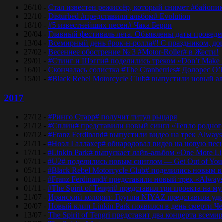
26/10 -
Стал известен режиссёр, который снимет #байопи
22/10 -
Disturbed #представили альбом# Evolution
18/10 -
#5 известнейших песен# Чака Берри
20/04 -
Главный фестиваль лета. Объявлены даты проведени
13/04 -
Всемирный день #рок-н-ролла#! С праздником, дор
27/02 -
Весеннее обострение № 3 #Motor-Roller# в Жести!
29/01 -
#Стинг и Шэгги# поделились треком «Don’t Make 
16/01 -
Скончалась солистка #The Cranberries# Долорес O
15/01 -
#Black Rebel Motorcycle Club# выпустили новый а
2017
27/12 -
#Ринго Старр# получит титул рыцаря
21/12 -
#Сплин# представили новый сингл «Тепло родног
07/12 -
#Franz Ferdinand# выпустили видео на трек Always
21/11 -
#Ноэл Галлахер# обнародовал видео на новую пес
17/11 -
#Linkin Park# выпускает лайв-альбом «One More Lig
07/11 -
#U2# поделились новым синглом — Get Out of Yo
05/11 -
#Black Rebel Motorcycle Club# поделились новым 
01/11 -
#Franz Ferdinand# представили новый трек «Alway
01/11 -
#The Spirit of Tengri# представил три проекта н
21/07 -
Иранский колорит. Группа NIYAZ представила удив
20/07 -
Новый клип Linkin Park появился в день смерти Ч
13/07 -
The Spirit of Tengri представит два концерта все