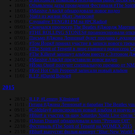
18/03 -
Объявлены даты проведения Фестиваля #The Spirit
18/03 -
#Massive Attack# обнародовали новое видео
12/03 -
Ушёл из жизни #Кит Эмерсон#
09/03 -
Слушайте TENGRI FM на #PCRadio#
09/03 -
Скончался продюсер The Beatles #Джордж Мартин
09/03 -
#THE ROLLING STONES# проанонсировали откры
07/03 -
Письмо #Джона Леннона# будет продано с аукцио
05/03 -
#Том Йорк# принял участие в записи нового трек
02/03 -
#The Spirit of Tengri# в лице главного режиссер
01/03 -
#The Killers# запишут альбом вместе с Элтоном Д
24/02 -
#Massive Attack# представили новое видео
15/02 -
#Йоко Оно# получит специальную премию от NM
15/02 -
#Red Hot Chili Peppers# записали новый альбом
11/01 -
R.I.P. #David Bowie#
2015
28/12 -
R.I.P. #Lemmy Kilmister#
11/11 -
Гитара #Джона Леннона# и барабан The Beatles уш
09/11 -
#Coldplay# анонсировали новый альбом и новую 
26/10 -
#Blur# и участик тв-шоу Saturday Night Live спели 
26/10 -
#Duran Duran# обнародовали клип “Pressure Off”
22/10 -
Фестиваль #The Spirit of Tengri# на WOMEX 2015
21/10 -
#Blur# выпустят фильм-концерт “Blur: New World 