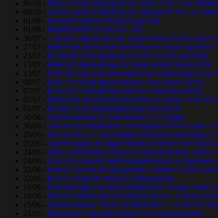
06/10 -
#Bloc Party# обнародовали сингл “The Love Within
06/10 -
Билеты на #Glastonbury-2016# разлетелись за полч
01/09 -
Концерт группы #Хуун-Хуур-Ту#
01/08 -
#Нашествие# Казахстан 2015
30/07 -
1 августа продолжение акции #«Мы Вместе»# (сел
27/07 -
#Mumford and Sons# презентовали видео на песю «
23/07 -
#Editors# анонсировали новый альбом (трейлер)
13/07 -
#Marilyn Manson# презентовал новый видеоклип
13/07 -
#The Rolling Stones# выпустили лирик-видео спуст
08/07 -
#The Vaccines# представили новое видео 20/20
07/07 -
#Стивен Тайлер# презентовал сольную работу
02/07 -
#Mumford and Sons# презентовали видео «The Wol
01/07 -
#Hadnt Tea# отправляются на StereoLeto
30/06 -
Новый альбом #A-ha# выйдет 4 сентября
30/06 -
Скончался основатель легендарных #YES Крис Ск
29/06 -
#Исаак Реал и Алдаспан# в мировом хит-параде с
25/06 -
Проект радио #Tengri FM# был отмечен МО Казах
24/06 -
#New Order# анонсировали новый альбом «Music 
24/06 -
#The Maccabees# опубликовали видео из будущего
22/06 -
#Duran Duran# обнародовали название нового аль
22/06 -
#Оззи Осборн# собирает супергруппу
19/06 -
#The Rolling Stones# опубликовали альтернативное
19/06 -
#Игги Поп# выпустил новый сингл с Томоясу Хот
15/06 -
Новый альбом Drones от #Muse# на 1-м месте в ча
21/05 -
#Брэндон Флауэрс# выпустил сольный альбом