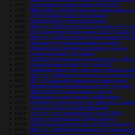
27/06 -
В сети появился новый альбом #Blink-182#
27/06 -
#Ник Кейв# и The Bad Seeds представят фильм о 
16/06 -
О #The Rolling Stones# снимут фильм
16/06 -
#Garbage# выпустили новый альбом
14/06 -
#Red Hot Chili Peppers# представили трек «We Tur
14/06 -
#The Stone Roses# обнародовали сингл “Beautiful T
30/05 -
#Red Hot Chili Peppers# представили новый трек 
25/05 -
#Garbage# опубликовали новый видеоклип
19/05 -
#Океан Ельзи# презентовали альбом «Без меж»
19/05 -
#АукцЫон# выпустили альбом
18/05 -
#Coldplay# обнародовали видео на песню «Up&Up
12/05 -
#Джон Фрушанте# выпустил новый ЕР
11/05 -
#Radiohead# выпустили девятый студийный альбо
06/05 -
#Red Hot Chili Peppers# анонсировали альбом и п
06/05 -
#MTV Unplugged# возвращается в эфир (видео)
04/05 -
#Imagine Dragons# обнародовали трек “Not Today”
03/05 -
#Blink-182# поделились новым синглом
03/05 -
#Radiohead# «самоудалились» из Интернета
25/04 -
#Coldplay# обнародовали трек совместно с Ноэле
22/04 -
Скончался #Принс Роджерс Нельсон#
18/04 -
Эксл Роуз стал новым вокалистом #AC/DC#
15/04 -
Вышел посмертный клип #Дэвида Боуи#
11/04 -
#Боб Дилан# выпустил кавер на Фрэнка Синатру
04/04 -
#Red Hot Chili Peppers# работают над новым альб
31/03 -
В интернете появилась неизданная ранее песня #Д