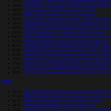
12/07 -
The Spirit of Astana станет традиционным и еже
16/06 -
Nomad Way — Музыкальный Фестиваль Кочевой К
09/05 -
С днем Великой Победы, дорогие Друзья!
18/03 -
Blink-182 представили песню «Parking Lot»
18/03 -
#Linkin Park# представили песню «Bаttlе Sуmphоn
18/03 -
#Kasabian# выпустили сингл и анонсировали диск
09/03 -
#Imagine Dragons# представила новый клип на синг
23/02 -
#The Chainsmokers и Coldplay# выпустили сингл
09/02 -
#Deep Purple# выпустили мини-альбом «Time for 
07/02 -
#Depeche Mode# поделились тизером видеоклипа
06/02 -
#Depeche Mode# опубликоавли новую песню «Where
02/02 -
#Nickelback# представили премьеру песни «Feed t
01/02 -
#Imagine Dragons# представили новый трек «Believ
25/01 -
#Рэй Дэвис (экс The Kinks)# представил сингл «Po
17/01 -
#Green Day# опубликовали видео на трек «Trouble
11/01 -
#Стинг# показал анимационный клип на песню «O
09/01 -
#Сплин# опубликовали видеоклип на песню «Хра
2016
15/12 -
#Deep Purple# выпустили видео на трек «Time For
07/12 -
#Red Hot Chili Peppers# опубликовали клип на тре
30/11 -
#Imagine Dragons# выпустили сингл «Levitate»
30/11 -
#Aerosmith# объявили о прощальном туре
17/11 -
#Metallica# выпустили видео на песню «Dream No 