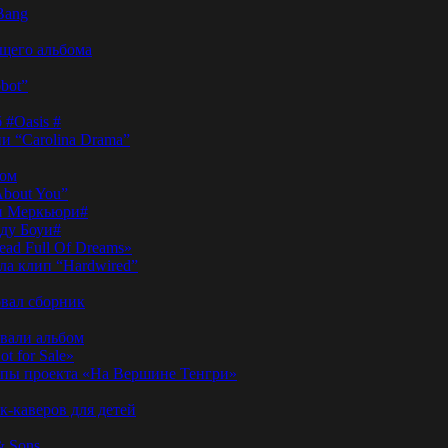
Bang
ущего альбома
bot”
 #Oasis #
и “Carolina Drama”
пом
About You”
ди Меркьюри#
иду Боуи#
ad Full Of Dreams»
ла клип “Hardwired”
вал сборник
овали альбом
t for Sale»
ы проекта «На Вершине Тенгри»
-каверов для детей
& Sons