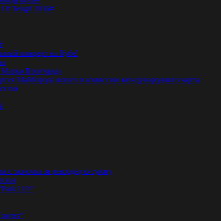
 Of Tengri 2016#
#
тый концерт на Кубе!
на
а Марка Притчарда
а Сергея Майборода вошел в комиссию международного чарта
жоном
E
ли с молотка за рекордную сумму
песню
“Park Life”
Towers”