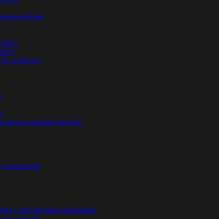
новом альбоме
n Red»
hing”
«The Getaway»
»
м
оделились новым синглом
м Галлахером
омом с продюсером Radiohead
эвида Боуи#