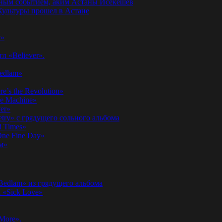
годным событием, аким Астаны Исекешев
ультуры прошел в Астане
у»
л «Believer».
Bedlam»
’s the Revolution»
he Machine»
er»
etry» с грядущего сольного альбома
d Times»
ne Fine Day»
м»
 Bedlam» из грядущего альбома
к «Sick Love»
More».