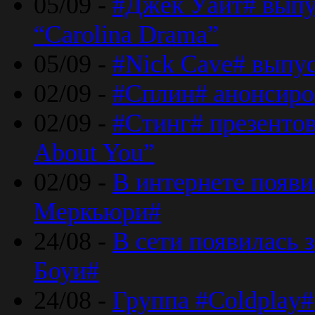
05/09 -
#Джек Уайт# выпу
“Carolina Drama”
05/09 -
#Nick Cave# выпус
02/09 -
#Сплин# анонсиро
02/09 -
#Стинг# презентова
About You”
02/09 -
В интернете появ
Меркьюри#
24/08 -
В сети появилась 
Боуи#
24/08 -
Группа #Coldplay#