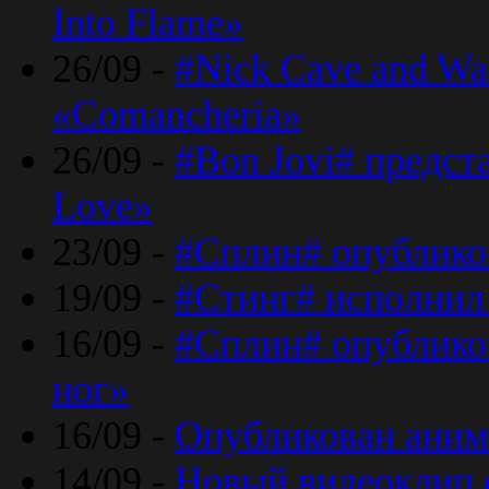
Into Flame»
26/09 -
#Nick Cave and Wa
«Comancheria»
26/09 -
#Bon Jovi# предста
Love»
23/09 -
#Сплин# опублико
19/09 -
#Стинг# исполнил
16/09 -
#Сплин# опубликов
ног»
16/09 -
Опубликован аним
14/09 -
Новый видеоклип 