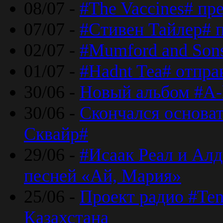
08/07 -
#The Vaccines# пр
07/07 -
#Стивен Тайлер# 
02/07 -
#Mumford and Sons
01/07 -
#Hadnt Tea# отпра
30/06 -
Новый альбом #A-
30/06 -
Скончался основа
Сквайр#
29/06 -
#Исаак Реал и Алд
песней «Ай, Мария»
25/06 -
Проект радио #Te
Казахстана