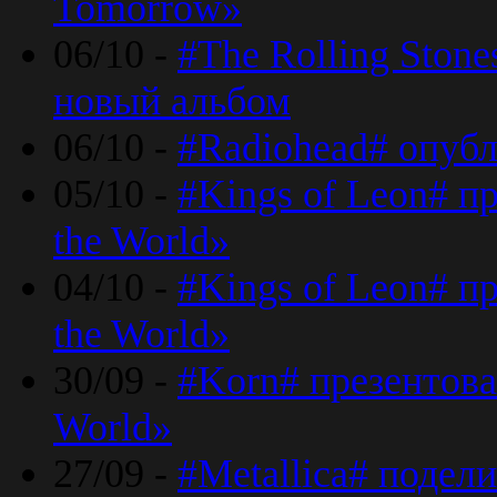
Tomorrow»
06/10 -
#The Rolling Ston
новый альбом
06/10 -
#Radiohead# опуб
05/10 -
#Kings of Leon# п
the World»
04/10 -
#Kings of Leon# п
the World»
30/09 -
#Korn# презентова
World»
27/09 -
#Metallica# подел