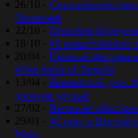
26/10 -
Стал известен реж
Ленноне#
22/10 -
Disturbed #предст
18/10 -
#5 известнейших п
20/04 -
Главный фестивал
#The Spirit of Tengri#
13/04 -
Всемирный день #р
дорогие друзья!
27/02 -
Весеннее обострен
29/01 -
#Стинг и Шэгги# 
Wait»