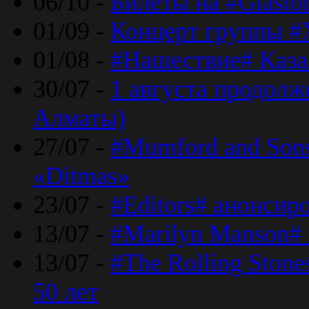
06/10 -
Билеты на #Glasto
01/09 -
Концерт группы #
01/08 -
#Нашествие# Каза
30/07 -
1 августа продолж
Алматы)
27/07 -
#Mumford and Sons
«Ditmas»
23/07 -
#Editors# анонсир
13/07 -
#Marilyn Manson#
13/07 -
#The Rolling Ston
50 лет