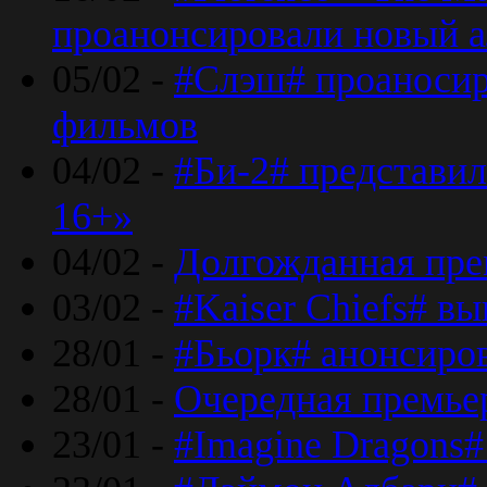
проанонсировали новый 
05/02 -
#Слэш# проаносир
фильмов
04/02 -
#Би-2# представил
16+»
04/02 -
Долгожданная прем
03/02 -
#Kaiser Chiefs# в
28/01 -
#Бьорк# анонсиров
28/01 -
Очередная премьер
23/01 -
#Imagine Dragons#