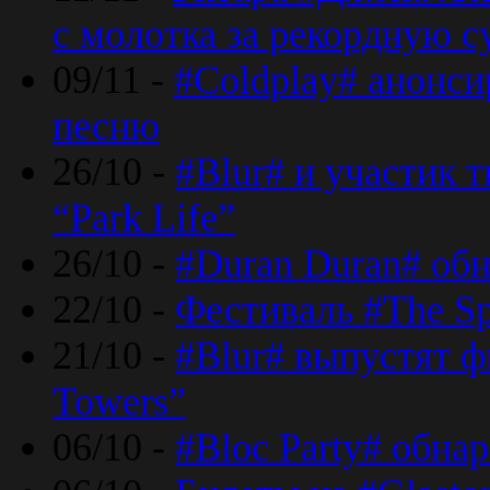
с молотка за рекордную 
09/11 -
#Coldplay# анонси
песню
26/10 -
#Blur# и участик т
“Park Life”
26/10 -
#Duran Duran# обн
22/10 -
Фестиваль #The Sp
21/10 -
#Blur# выпустят ф
Towers”
06/10 -
#Bloc Party# обна