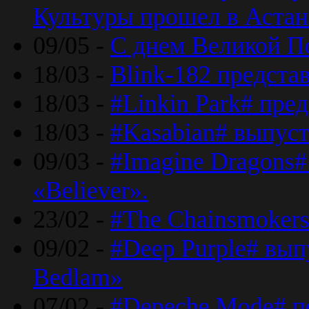
Культуры прошел в Астан
09/05 -
С днем Великой П
18/03 -
Blink-182 предста
18/03 -
#Linkin Park# пре
18/03 -
#Kasabian# выпуст
09/03 -
#Imagine Dragons#
«Believer».
23/02 -
#The Chainsmokers
09/02 -
#Deep Purple# вып
Bedlam»
07/02 -
#Depeche Mode# п