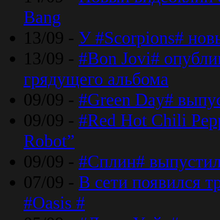
Bang
13/09 -
У #Scorpions# но
13/09 -
#Bon Jovi# опубли
грядущего альбома
09/09 -
#Green Day# выпус
09/09 -
#Red Hot Chili Pe
Robot”
09/09 -
#Сплин# выпустил
07/09 -
В сети появился т
#Oasis #