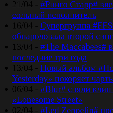
21/04 -
#Ринго Старр# вве
сольный исполнитель
16/04 -
Супергруппа #FFS#
обнародовала второй син
13/04 -
#The Maccabees# в
последние три года
13/04 -
Новый альбом #Но
Yesterday» покоряет чарт
06/04 -
#Blur# сняли клип
«Lonesome Street»
02/04 -
#Led Zeppelin# пр