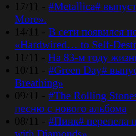
17/11 -
#Metallica# выпус
More».
14/11 -
В сети появился н
«Hardwired… to Self-Destr
11/11 -
На 83-м году жизн
10/11 -
#Green Day# выпус
Breathing»
09/11 -
#The Rolling Ston
песню с нового альбома
08/11 -
#Пинк# перепела п
with Diamonds».