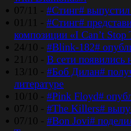
07/11 -
#Стинг# выпустил 
01/11 -
#Стинг# представ
композиции «I Can’t Stop 
24/10 -
#Blink-182# опубл
21/10 -
В сети появились 
13/10 -
#Боб Дилан# полу
литературе
10/10 -
#Pink Floyd# опуб
07/10 -
#The Killers# вып
07/10 -
#Bon Jovi# подели