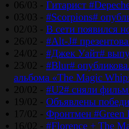
06/03 -
Гитарист #Depech
03/03 -
#Scorpions# опубл
02/03 -
В сети появился н
26/02 -
#Alt-J# презентова
24/02 -
#Джек Уайт# выпу
23/02 -
#Blur# опубликова
альбома «The Magic Whip
20/02 -
#U2# сняли фильм 
19/02 -
Объявлены побед
17/02 -
Фронтмен #Green 
16/02 -
#Florence + The M