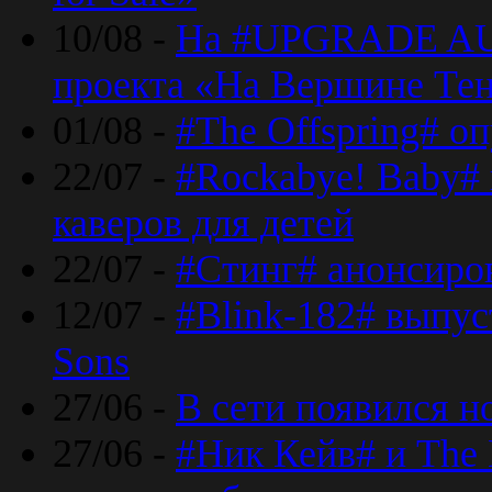
10/08 -
На #UPGRADE AU
проекта «На Вершине Те
01/08 -
#The Offspring# о
22/07 -
#Rockabye! Baby#
каверов для детей
22/07 -
#Стинг# анонсиро
12/07 -
#Blink-182# выпу
Sons
27/06 -
В сети появился н
27/06 -
#Ник Кейв# и The 