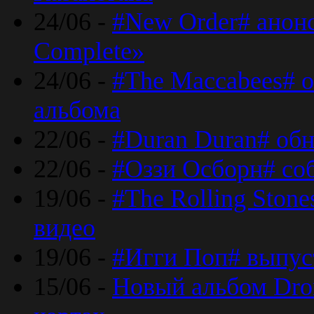
24/06 -
#New Order# анон
Complete»
24/06 -
#The Maccabees# о
альбома
22/06 -
#Duran Duran# обн
22/06 -
#Оззи Осборн# со
19/06 -
#The Rolling Ston
видео
19/06 -
#Игги Поп# выпус
15/06 -
Новый альбом Dron