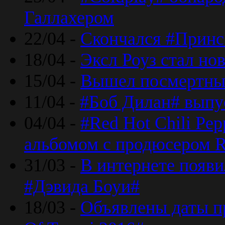
Галлахером
22/04 -
Скончался #Принс
18/04 -
Эксл Роуз стал н
15/04 -
Вышел посмертный
11/04 -
#Боб Дилан# выпу
04/04 -
#Red Hot Chili Pe
альбомом с продюсером R
31/03 -
В интернете появи
#Дэвида Боуи#
18/03 -
Объявлены даты пр