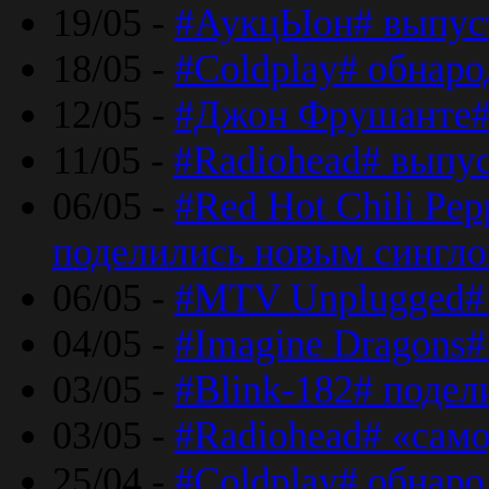
19/05 -
#АукцЫон# выпус
18/05 -
#Coldplay# обнар
12/05 -
#Джон Фрушанте#
11/05 -
#Radiohead# выпу
06/05 -
#Red Hot Chili Pe
поделились новым сингл
06/05 -
#MTV Unplugged# 
04/05 -
#Imagine Dragons#
03/05 -
#Blink-182# поде
03/05 -
#Radiohead# «само
25/04 -
#Coldplay# обнаро