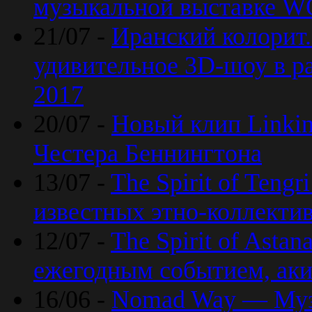
музыкальной выставке 
21/07 -
Иранский колорит
удивительное 3D-шоу в ра
2017
20/07 -
Новый клип Linkin
Честера Беннингтона
13/07 -
The Spirit of Teng
известных этно-коллекти
12/07 -
The Spirit of Asta
ежегодным событием, ак
16/06 -
Nomad Way — Муз