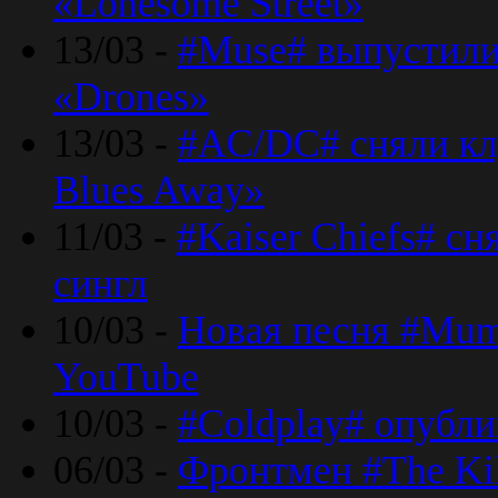
«Lonesome Street»
13/03 -
#Muse# выпустили
«Drones»
13/03 -
#AC/DC# сняли клу
Blues Away»
11/03 -
#Kaiser Chiefs# с
сингл
10/03 -
Новая песня #Mumf
YouTube
10/03 -
#Coldplay# опубли
06/03 -
Фронтмен #The Kil