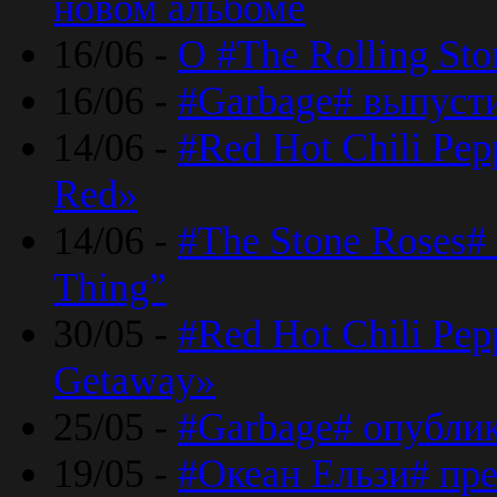
новом альбоме
16/06 -
О #The Rolling St
16/06 -
#Garbage# выпуст
14/06 -
#Red Hot Chili Pe
Red»
14/06 -
#The Stone Roses# 
Thing”
30/05 -
#Red Hot Chili Pe
Getaway»
25/05 -
#Garbage# опубли
19/05 -
#Океан Ельзи# пре