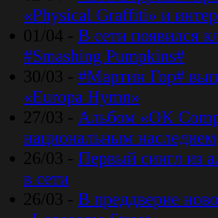
«Physical Graffiti» и инт
01/04 -
В сети появился к
#Smashing Pumpkins#
30/03 -
#Мартин Гор# вып
«Europa Hymn»
27/03 -
Альбом «OK Compu
национальным наследием
26/03 -
Первый сингл из а
в сети
26/03 -
В преддверие ново