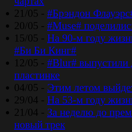
чартах
21/05 -
#Брэндон Флауэрс
20/05 -
#Muse# поделилис
15/05 -
На 90-м году жиз
#Би Би Кинг#
12/05 -
#Blur# выпустили
пластинке
04/05 -
Этим летом выйде
29/04 -
На 53-м году жиз
21/04 -
За неделю до прем
новый трек