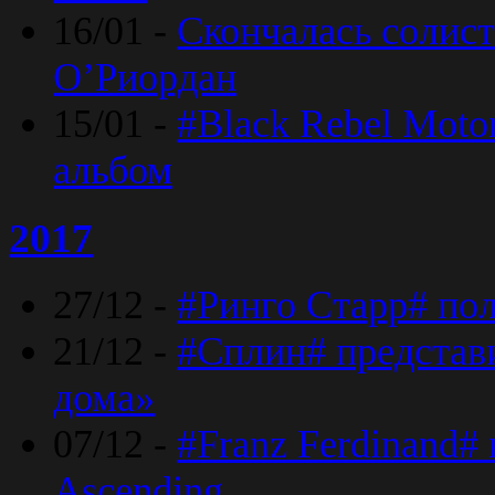
16/01 -
Скончалась солист
O’Риордан
15/01 -
#Black Rebel Moto
альбом
2017
27/12 -
#Ринго Старр# по
21/12 -
#Сплин# представ
дома»
07/12 -
#Franz Ferdinand#
Ascending