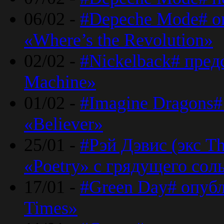
06/02 -
#Depeche Mode# о
«Where’s the Revolution»
02/02 -
#Nickelback# пред
Machine»
01/02 -
#Imagine Dragons#
«Believer»
25/01 -
#Рэй Дэвис (экс T
«Poetry» с грядущего сол
17/01 -
#Green Day# опубл
Times»