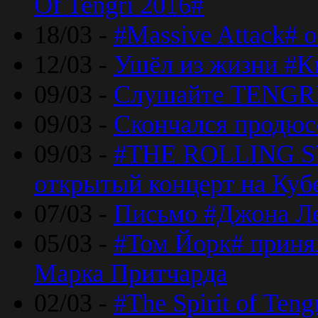
Of Tengri 2016#
18/03 -
#Massive Attack# 
12/03 -
Ушёл из жизни #К
09/03 -
Слушайте TENGRI
09/03 -
Скончался продюс
09/03 -
#THE ROLLING S
открытый концерт на Куб
07/03 -
Письмо #Джона Ле
05/03 -
#Том Йорк# принял
Марка Притчарда
02/03 -
#The Spirit of Ten