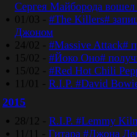
Сергея Майборода вошел 
01/03 -
#The Killers# зап
Джоном
24/02 -
#Massive Attack# 
15/02 -
#Йоко Оно# полу
15/02 -
#Red Hot Chili Pe
11/01 -
R.I.P. #David Bowi
2015
28/12 -
R.I.P. #Lemmy Kilm
11/11 -
Гитара #Джона Лен