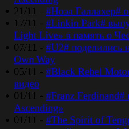
21/11 -
#Ноэл Галлахер# о
17/11 -
#Linkin Park# вып
Light Live» в память о Че
07/11 -
#U2# поделились н
Own Way
05/11 -
#Black Rebel Moto
видео
01/11 -
#Franz Ferdinand#
Ascending»
01/11 -
#The Spirit of Ten