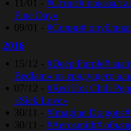
11/01 -
#Стинг# показал 
Fine Day»
09/01 -
#Сплин# опублико
2016
15/12 -
#Deep Purple# вып
Bedlam» из грядущего ал
07/12 -
#Red Hot Chili Pep
«Sick Love»
30/11 -
#Imagine Dragons#
30/11 -
#Aerosmith# объяв