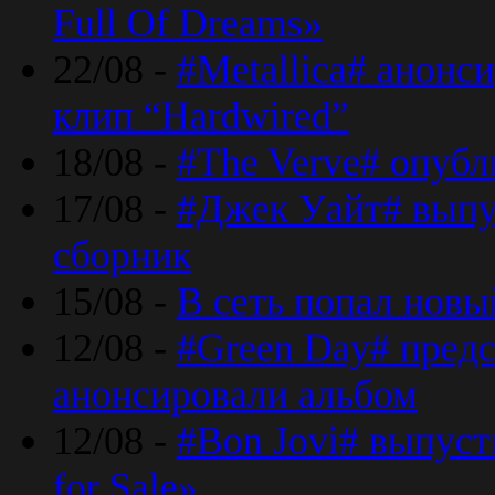
Full Of Dreams»
22/08 -
#Metallica# анонс
клип “Hardwired”
18/08 -
#The Verve# опубл
17/08 -
#Джек Уайт# выпу
сборник
15/08 -
В сеть попал новый
12/08 -
#Green Day# предс
анонсировали альбом
12/08 -
#Bon Jovi# выпуст
for Sale»