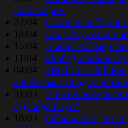
Галлахером
22/04 -
Скончался #Принс
18/04 -
Эксл Роуз стал н
15/04 -
Вышел посмертный
11/04 -
#Боб Дилан# выпу
04/04 -
#Red Hot Chili Pe
альбомом с продюсером R
31/03 -
В интернете появи
#Дэвида Боуи#
18/03 -
Объявлены даты пр