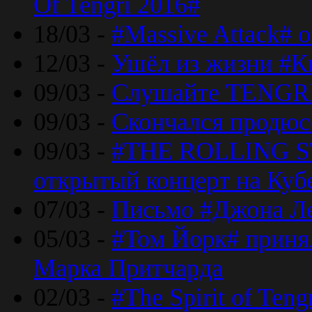
Of Tengri 2016#
18/03 -
#Massive Attack# 
12/03 -
Ушёл из жизни #К
09/03 -
Слушайте TENGRI
09/03 -
Скончался продюс
09/03 -
#THE ROLLING S
открытый концерт на Куб
07/03 -
Письмо #Джона Ле
05/03 -
#Том Йорк# принял
Марка Притчарда
02/03 -
#The Spirit of Ten