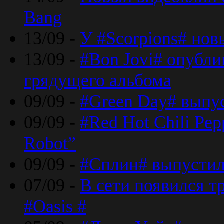
Bang
13/09 -
У #Scorpions# но
13/09 -
#Bon Jovi# опубли
грядущего альбома
09/09 -
#Green Day# выпус
09/09 -
#Red Hot Chili Pe
Robot”
09/09 -
#Сплин# выпустил
07/09 -
В сети появился т
#Oasis #