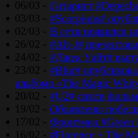
06/03 -
Гитарист #Depech
03/03 -
#Scorpions# опубл
02/03 -
В сети появился н
26/02 -
#Alt-J# презентова
24/02 -
#Джек Уайт# выпу
23/02 -
#Blur# опубликова
альбома «The Magic Whip
20/02 -
#U2# сняли фильм 
19/02 -
Объявлены побед
17/02 -
Фронтмен #Green 
16/02 -
#Florence + The M