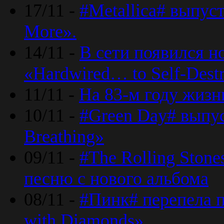
17/11 -
#Metallica# выпус
More».
14/11 -
В сети появился н
«Hardwired… to Self-Destr
11/11 -
На 83-м году жизн
10/11 -
#Green Day# выпус
Breathing»
09/11 -
#The Rolling Ston
песню с нового альбома
08/11 -
#Пинк# перепела п
with Diamonds».