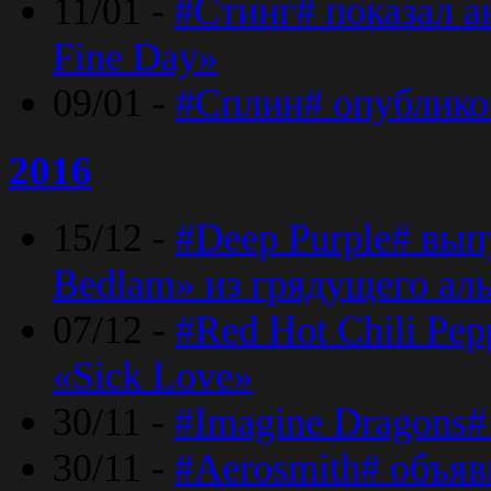
11/01 -
#Стинг# показал 
Fine Day»
09/01 -
#Сплин# опублико
2016
15/12 -
#Deep Purple# вып
Bedlam» из грядущего ал
07/12 -
#Red Hot Chili Pep
«Sick Love»
30/11 -
#Imagine Dragons#
30/11 -
#Aerosmith# объяв