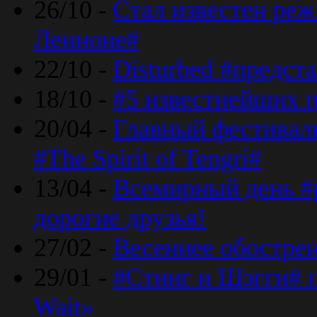
26/10 -
Стал известен реж
Ленноне#
22/10 -
Disturbed #предст
18/10 -
#5 известнейших п
20/04 -
Главный фестивал
#The Spirit of Tengri#
13/04 -
Всемирный день #р
дорогие друзья!
27/02 -
Весеннее обострен
29/01 -
#Стинг и Шэгги# 
Wait»