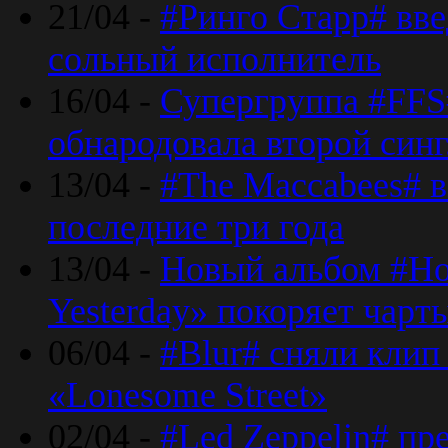
21/04 -
#Ринго Старр# вве
сольный исполнитель
16/04 -
Супергруппа #FFS#
обнародовала второй син
13/04 -
#The Maccabees# в
последние три года
13/04 -
Новый альбом #Но
Yesterday» покоряет чарт
06/04 -
#Blur# сняли клип
«Lonesome Street»
02/04 -
#Led Zeppelin# пр