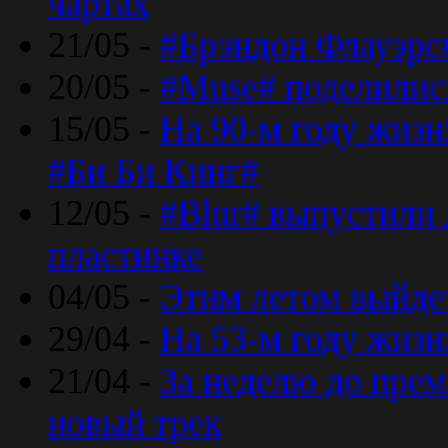
чартах
21/05 -
#Брэндон Флауэрс
20/05 -
#Muse# поделилис
15/05 -
На 90-м году жиз
#Би Би Кинг#
12/05 -
#Blur# выпустили
пластинке
04/05 -
Этим летом выйде
29/04 -
На 53-м году жиз
21/04 -
За неделю до прем
новый трек