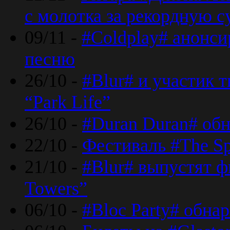
с молотка за рекордную 
09/11 -
#Coldplay# анонси
песню
26/10 -
#Blur# и участик т
“Park Life”
26/10 -
#Duran Duran# обн
22/10 -
Фестиваль #The Sp
21/10 -
#Blur# выпустят ф
Towers”
06/10 -
#Bloc Party# обна