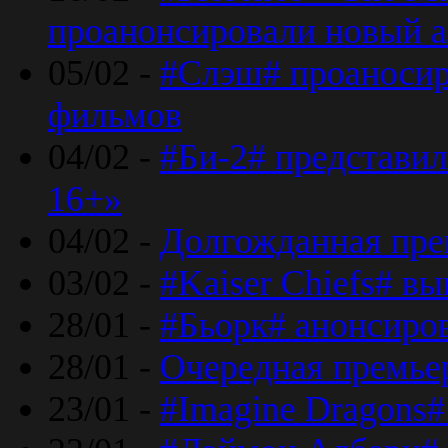
проанонсировали новый 
05/02 -
#Слэш# проаносир
фильмов
04/02 -
#Би-2# представил
16+»
04/02 -
Долгожданная прем
03/02 -
#Kaiser Chiefs# в
28/01 -
#Бьорк# анонсиров
28/01 -
Очередная премьер
23/01 -
#Imagine Dragons#