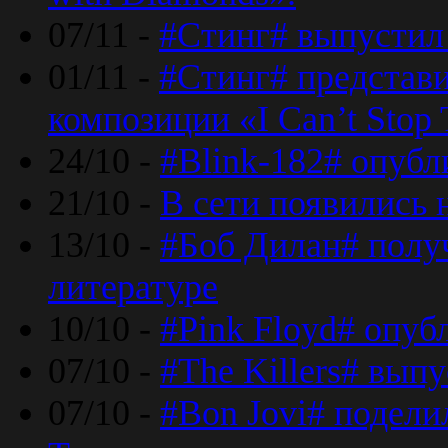
07/11 -
#Стинг# выпустил 
01/11 -
#Стинг# представ
композиции «I Can’t Stop 
24/10 -
#Blink-182# опубл
21/10 -
В сети появились 
13/10 -
#Боб Дилан# полу
литературе
10/10 -
#Pink Floyd# опуб
07/10 -
#The Killers# вып
07/10 -
#Bon Jovi# подели