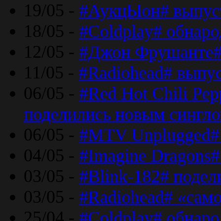
19/05 -
#АукцЫон# выпус
18/05 -
#Coldplay# обнар
12/05 -
#Джон Фрушанте#
11/05 -
#Radiohead# выпу
06/05 -
#Red Hot Chili Pe
поделились новым сингл
06/05 -
#MTV Unplugged# 
04/05 -
#Imagine Dragons#
03/05 -
#Blink-182# поде
03/05 -
#Radiohead# «само
25/04 -
#Coldplay# обнаро