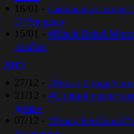
16/01 -
Скончалась солист
O’Риордан
15/01 -
#Black Rebel Moto
альбом
2017
27/12 -
#Ринго Старр# по
21/12 -
#Сплин# представ
дома»
07/12 -
#Franz Ferdinand#
Ascending