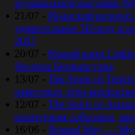
музыкальной выставке 
21/07 -
Иранский колорит
удивительное 3D-шоу в ра
2017
20/07 -
Новый клип Linkin
Честера Беннингтона
13/07 -
The Spirit of Teng
известных этно-коллекти
12/07 -
The Spirit of Asta
ежегодным событием, ак
16/06 -
Nomad Way — Муз