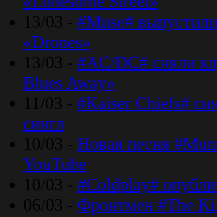
«Lonesome Street»
13/03 -
#Muse# выпустили
«Drones»
13/03 -
#AC/DC# сняли клу
Blues Away»
11/03 -
#Kaiser Chiefs# с
сингл
10/03 -
Новая песня #Mumf
YouTube
10/03 -
#Coldplay# опубли
06/03 -
Фронтмен #The Kil