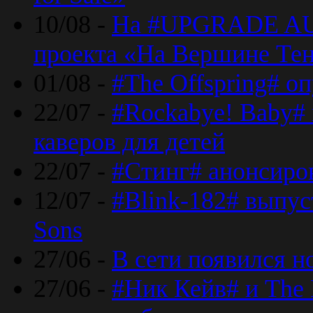
10/08 -
На #UPGRADE AU
проекта «На Вершине Те
01/08 -
#The Offspring# о
22/07 -
#Rockabye! Baby#
каверов для детей
22/07 -
#Стинг# анонсиро
12/07 -
#Blink-182# выпу
Sons
27/06 -
В сети появился н
27/06 -
#Ник Кейв# и The 