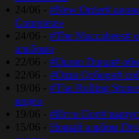
24/06 -
#New Order# анон
Complete»
24/06 -
#The Maccabees# о
альбома
22/06 -
#Duran Duran# обн
22/06 -
#Оззи Осборн# со
19/06 -
#The Rolling Ston
видео
19/06 -
#Игги Поп# выпус
15/06 -
Новый альбом Dron