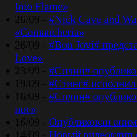
Into Flame»
26/09 -
#Nick Cave and Wa
«Comancheria»
26/09 -
#Bon Jovi# предста
Love»
23/09 -
#Сплин# опублико
19/09 -
#Стинг# исполнил
16/09 -
#Сплин# опубликов
ног»
16/09 -
Опубликован аним
14/09 -
Новый видеоклип 