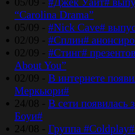
05/09 -
#Джек Уайт# выпу
“Carolina Drama”
05/09 -
#Nick Cave# выпус
02/09 -
#Сплин# анонсиро
02/09 -
#Стинг# презентова
About You”
02/09 -
В интернете появ
Меркьюри#
24/08 -
В сети появилась 
Боуи#
24/08 -
Группа #Coldplay#