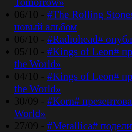
Tomorrow»
06/10 -
#The Rolling Ston
новый альбом
06/10 -
#Radiohead# опуб
05/10 -
#Kings of Leon# п
the World»
04/10 -
#Kings of Leon# п
the World»
30/09 -
#Korn# презентова
World»
27/09 -
#Metallica# подел