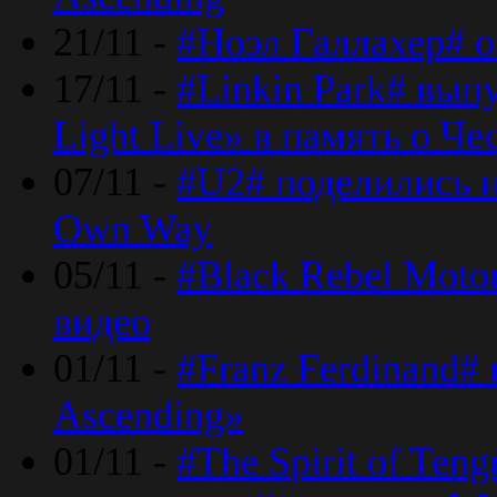
21/11 -
#Ноэл Галлахер# о
17/11 -
#Linkin Park# вып
Light Live» в память о Че
07/11 -
#U2# поделились н
Own Way
05/11 -
#Black Rebel Moto
видео
01/11 -
#Franz Ferdinand#
Ascending»
01/11 -
#The Spirit of Ten