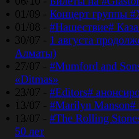
06/10 -
Билеты на #Glasto
01/09 -
Концерт группы #
01/08 -
#Нашествие# Каза
30/07 -
1 августа продолж
Алматы)
27/07 -
#Mumford and Sons
«Ditmas»
23/07 -
#Editors# анонсир
13/07 -
#Marilyn Manson#
13/07 -
#The Rolling Ston
50 лет