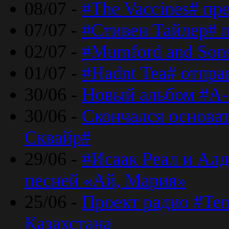
08/07 -
#The Vaccines# пр
07/07 -
#Стивен Тайлер# 
02/07 -
#Mumford and Sons
01/07 -
#Hadnt Tea# отпра
30/06 -
Новый альбом #A-
30/06 -
Скончался основа
Сквайр#
29/06 -
#Исаак Реал и Алд
песней «Ай, Мария»
25/06 -
Проект радио #Te
Казахстана