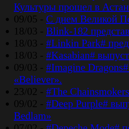
Культуры прошел в Астан
09/05 -
С днем Великой П
18/03 -
Blink-182 предста
18/03 -
#Linkin Park# пре
18/03 -
#Kasabian# выпуст
09/03 -
#Imagine Dragons#
«Believer».
23/02 -
#The Chainsmokers
09/02 -
#Deep Purple# вып
Bedlam»
07/02 -
#Depeche Mode# п