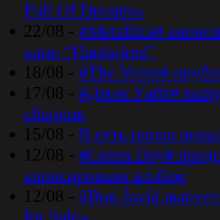
Full Of Dreams»
22/08 -
#Metallica# анонс
клип “Hardwired”
18/08 -
#The Verve# опубл
17/08 -
#Джек Уайт# выпу
сборник
15/08 -
В сеть попал новый
12/08 -
#Green Day# предс
анонсировали альбом
12/08 -
#Bon Jovi# выпуст
for Sale»