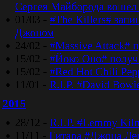
Сергея Майборода вошел 
01/03 -
#The Killers# зап
Джоном
24/02 -
#Massive Attack# 
15/02 -
#Йоко Оно# полу
15/02 -
#Red Hot Chili Pe
11/01 -
R.I.P. #David Bowi
2015
28/12 -
R.I.P. #Lemmy Kilm
11/11 -
Гитара #Джона Лен