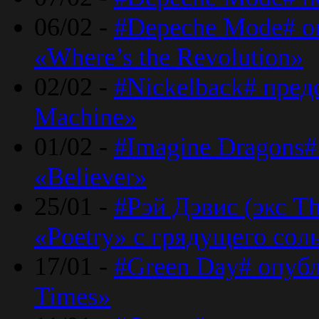
06/02 -
#Depeche Mode# о
«Where’s the Revolution»
02/02 -
#Nickelback# пред
Machine»
01/02 -
#Imagine Dragons#
«Believer»
25/01 -
#Рэй Дэвис (экс T
«Poetry» с грядущего сол
17/01 -
#Green Day# опубл
Times»