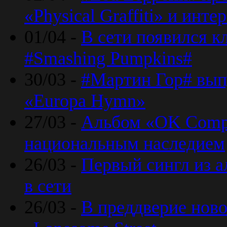
«Physical Graffiti» и инт
01/04 -
В сети появился к
#Smashing Pumpkins#
30/03 -
#Мартин Гор# вып
«Europa Hymn»
27/03 -
Альбом «OK Compu
национальным наследием
26/03 -
Первый сингл из а
в сети
26/03 -
В преддверие ново