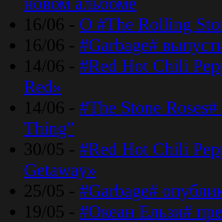
новом альбоме
16/06 -
О #The Rolling St
16/06 -
#Garbage# выпуст
14/06 -
#Red Hot Chili Pe
Red»
14/06 -
#The Stone Roses# 
Thing”
30/05 -
#Red Hot Chili Pe
Getaway»
25/05 -
#Garbage# опубли
19/05 -
#Океан Ельзи# пре