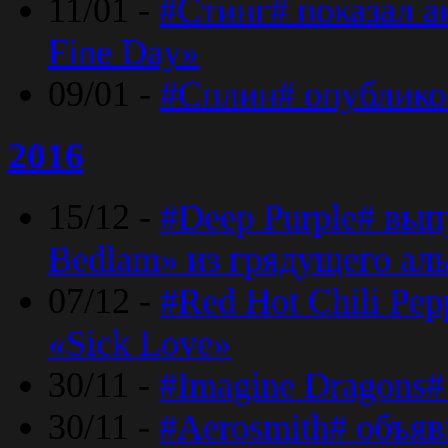
11/01 -
#Стинг# показал 
Fine Day»
09/01 -
#Сплин# опублико
2016
15/12 -
#Deep Purple# вып
Bedlam» из грядущего ал
07/12 -
#Red Hot Chili Pep
«Sick Love»
30/11 -
#Imagine Dragons#
30/11 -
#Aerosmith# объяв