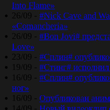
Into Flame»
26/09 -
#Nick Cave and Wa
«Comancheria»
26/09 -
#Bon Jovi# предста
Love»
23/09 -
#Сплин# опублико
19/09 -
#Стинг# исполнил
16/09 -
#Сплин# опубликов
ног»
16/09 -
Опубликован аним
14/09 -
Новый видеоклип 