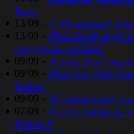
Bang
13/09 -
У #Scorpions# но
13/09 -
#Bon Jovi# опубли
грядущего альбома
09/09 -
#Green Day# выпус
09/09 -
#Red Hot Chili Pe
Robot”
09/09 -
#Сплин# выпустил
07/09 -
В сети появился т
#Oasis #