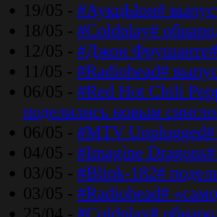
19/05 -
#АукцЫон# выпус
18/05 -
#Coldplay# обнар
12/05 -
#Джон Фрушанте#
11/05 -
#Radiohead# выпу
06/05 -
#Red Hot Chili Pe
поделились новым сингл
06/05 -
#MTV Unplugged# 
04/05 -
#Imagine Dragons#
03/05 -
#Blink-182# поде
03/05 -
#Radiohead# «само
25/04 -
#Coldplay# обнаро