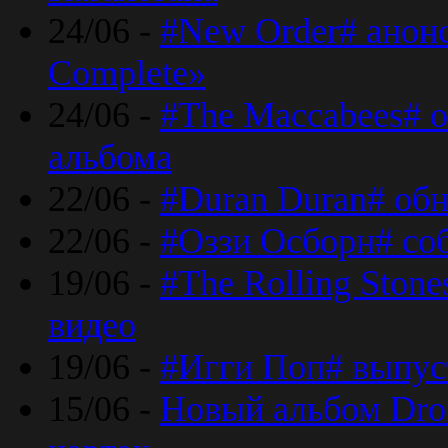
24/06 -
#New Order# анон
Complete»
24/06 -
#The Maccabees# о
альбома
22/06 -
#Duran Duran# обн
22/06 -
#Оззи Осборн# со
19/06 -
#The Rolling Ston
видео
19/06 -
#Игги Поп# выпус
15/06 -
Новый альбом Dron