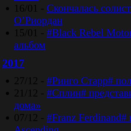
16/01 -
Скончалась солист
O’Риордан
15/01 -
#Black Rebel Moto
альбом
2017
27/12 -
#Ринго Старр# по
21/12 -
#Сплин# представ
дома»
07/12 -
#Franz Ferdinand#
Ascending