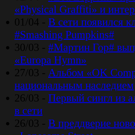
«Physical Graffiti» и инт
01/04 -
В сети появился к
#Smashing Pumpkins#
30/03 -
#Мартин Гор# вып
«Europa Hymn»
27/03 -
Альбом «OK Compu
национальным наследием
26/03 -
Первый сингл из а
в сети
26/03 -
В преддверие ново