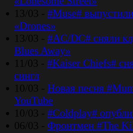
«Lonesome Street»
13/03 -
#Muse# выпустили
«Drones»
13/03 -
#AC/DC# сняли клу
Blues Away»
11/03 -
#Kaiser Chiefs# с
сингл
10/03 -
Новая песня #Mumf
YouTube
10/03 -
#Coldplay# опубли
06/03 -
Фронтмен #The Kil