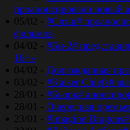
проанонсировали новый 
05/02 -
#Слэш# проаносир
фильмов
04/02 -
#Би-2# представил
16+»
04/02 -
Долгожданная прем
03/02 -
#Kaiser Chiefs# в
28/01 -
#Бьорк# анонсиров
28/01 -
Очередная премьер
23/01 -
#Imagine Dragons#