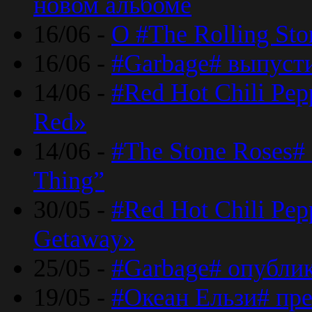
новом альбоме
16/06 -
О #The Rolling St
16/06 -
#Garbage# выпуст
14/06 -
#Red Hot Chili Pe
Red»
14/06 -
#The Stone Roses# 
Thing”
30/05 -
#Red Hot Chili Pe
Getaway»
25/05 -
#Garbage# опубли
19/05 -
#Океан Ельзи# пре