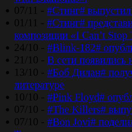
07/11 -
#Стинг# выпустил 
01/11 -
#Стинг# представ
композиции «I Can’t Stop 
24/10 -
#Blink-182# опубл
21/10 -
В сети появились 
13/10 -
#Боб Дилан# полу
литературе
10/10 -
#Pink Floyd# опуб
07/10 -
#The Killers# вып
07/10 -
#Bon Jovi# подели