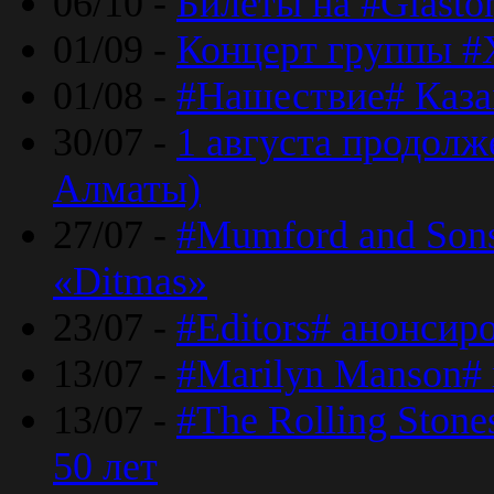
06/10 -
Билеты на #Glasto
01/09 -
Концерт группы #
01/08 -
#Нашествие# Каза
30/07 -
1 августа продолж
Алматы)
27/07 -
#Mumford and Sons
«Ditmas»
23/07 -
#Editors# анонсир
13/07 -
#Marilyn Manson#
13/07 -
#The Rolling Ston
50 лет