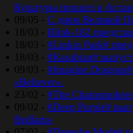
Культуры прошел в Астан
09/05 -
С днем Великой П
18/03 -
Blink-182 предста
18/03 -
#Linkin Park# пре
18/03 -
#Kasabian# выпуст
09/03 -
#Imagine Dragons#
«Believer».
23/02 -
#The Chainsmokers
09/02 -
#Deep Purple# вып
Bedlam»
07/02 -
#Depeche Mode# п