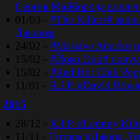
Сергея Майборода вошел 
01/03 -
#The Killers# зап
Джоном
24/02 -
#Massive Attack# 
15/02 -
#Йоко Оно# полу
15/02 -
#Red Hot Chili Pe
11/01 -
R.I.P. #David Bowi
2015
28/12 -
R.I.P. #Lemmy Kilm
11/11 -
Гитара #Джона Лен