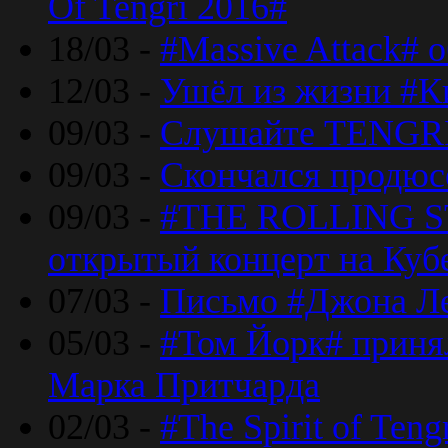
Of Tengri 2016#
18/03 -
#Massive Attack# 
12/03 -
Ушёл из жизни #К
09/03 -
Слушайте TENGRI
09/03 -
Скончался продюс
09/03 -
#THE ROLLING S
открытый концерт на Куб
07/03 -
Письмо #Джона Ле
05/03 -
#Том Йорк# принял
Марка Притчарда
02/03 -
#The Spirit of Ten