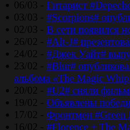
06/03 -
Гитарист #Depech
03/03 -
#Scorpions# опубл
02/03 -
В сети появился н
26/02 -
#Alt-J# презентова
24/02 -
#Джек Уайт# выпу
23/02 -
#Blur# опубликова
альбома «The Magic Whip
20/02 -
#U2# сняли фильм 
19/02 -
Объявлены побед
17/02 -
Фронтмен #Green 
16/02 -
#Florence + The M