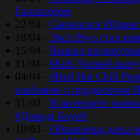
Галлахером
22/04 -
Скончался #Принс
18/04 -
Эксл Роуз стал н
15/04 -
Вышел посмертный
11/04 -
#Боб Дилан# выпу
04/04 -
#Red Hot Chili Pe
альбомом с продюсером R
31/03 -
В интернете появи
#Дэвида Боуи#
18/03 -
Объявлены даты пр