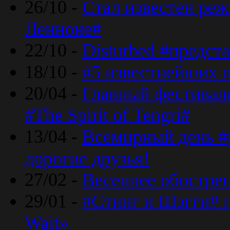
26/10 -
Стал известен реж
Ленноне#
22/10 -
Disturbed #предст
18/10 -
#5 известнейших п
20/04 -
Главный фестивал
#The Spirit of Tengri#
13/04 -
Всемирный день #р
дорогие друзья!
27/02 -
Весеннее обострен
29/01 -
#Стинг и Шэгги# 
Wait»