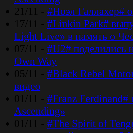
21/11 -
#Ноэл Галлахер# о
17/11 -
#Linkin Park# вып
Light Live» в память о Че
07/11 -
#U2# поделились н
Own Way
05/11 -
#Black Rebel Moto
видео
01/11 -
#Franz Ferdinand#
Ascending»
01/11 -
#The Spirit of Ten