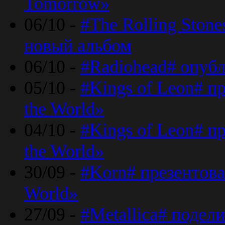
Tomorrow»
06/10 -
#The Rolling Ston
новый альбом
06/10 -
#Radiohead# опуб
05/10 -
#Kings of Leon# п
the World»
04/10 -
#Kings of Leon# п
the World»
30/09 -
#Korn# презентова
World»
27/09 -
#Metallica# подел