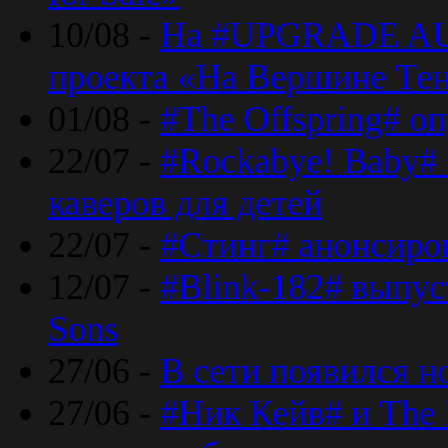
10/08 -
На #UPGRADE AU
проекта «На Вершине Те
01/08 -
#The Offspring# о
22/07 -
#Rockabye! Baby#
каверов для детей
22/07 -
#Стинг# анонсиро
12/07 -
#Blink-182# выпу
Sons
27/06 -
В сети появился н
27/06 -
#Ник Кейв# и The 