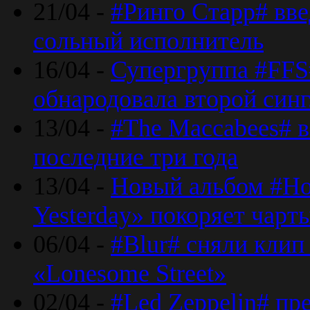
21/04 -
#Ринго Старр# вве
сольный исполнитель
16/04 -
Супергруппа #FFS#
обнародовала второй син
13/04 -
#The Maccabees# в
последние три года
13/04 -
Новый альбом #Но
Yesterday» покоряет чарт
06/04 -
#Blur# сняли клип
«Lonesome Street»
02/04 -
#Led Zeppelin# пр