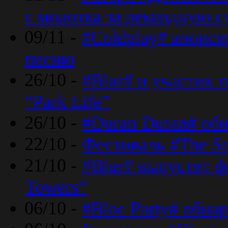
с молотка за рекордную 
09/11 -
#Coldplay# анонси
песню
26/10 -
#Blur# и участик т
“Park Life”
26/10 -
#Duran Duran# обн
22/10 -
Фестиваль #The Sp
21/10 -
#Blur# выпустят ф
Towers”
06/10 -
#Bloc Party# обна