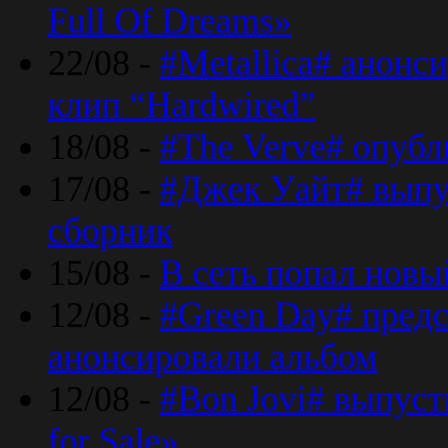
Full Of Dreams»
22/08 -
#Metallica# анонс
клип “Hardwired”
18/08 -
#The Verve# опубл
17/08 -
#Джек Уайт# выпу
сборник
15/08 -
В сеть попал новый
12/08 -
#Green Day# предс
анонсировали альбом
12/08 -
#Bon Jovi# выпуст
for Sale»