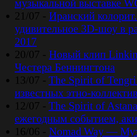
музыкальной выставке 
21/07 -
Иранский колорит
удивительное 3D-шоу в ра
2017
20/07 -
Новый клип Linkin
Честера Беннингтона
13/07 -
The Spirit of Teng
известных этно-коллекти
12/07 -
The Spirit of Asta
ежегодным событием, ак
16/06 -
Nomad Way — Муз