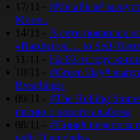
17/11 -
#Metallica# выпус
More».
14/11 -
В сети появился н
«Hardwired… to Self-Destr
11/11 -
На 83-м году жизн
10/11 -
#Green Day# выпус
Breathing»
09/11 -
#The Rolling Ston
песню с нового альбома
08/11 -
#Пинк# перепела п
with Diamonds».