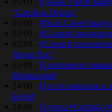
05/09 -
#Джек Уайт# выпу
“Carolina Drama”
05/09 -
#Nick Cave# выпус
02/09 -
#Сплин# анонсиро
02/09 -
#Стинг# презентова
About You”
02/09 -
В интернете появ
Меркьюри#
24/08 -
В сети появилась 
Боуи#
24/08 -
Группа #Coldplay#