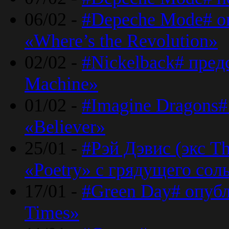
06/02 -
#Depeche Mode# о
«Where’s the Revolution»
02/02 -
#Nickelback# пред
Machine»
01/02 -
#Imagine Dragons#
«Believer»
25/01 -
#Рэй Дэвис (экс T
«Poetry» с грядущего сол
17/01 -
#Green Day# опубл
Times»