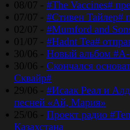
08/07 -
#The Vaccines# пр
07/07 -
#Стивен Тайлер# 
02/07 -
#Mumford and Sons
01/07 -
#Hadnt Tea# отпра
30/06 -
Новый альбом #A-
30/06 -
Скончался основа
Сквайр#
29/06 -
#Исаак Реал и Алд
песней «Ай, Мария»
25/06 -
Проект радио #Te
Казахстана