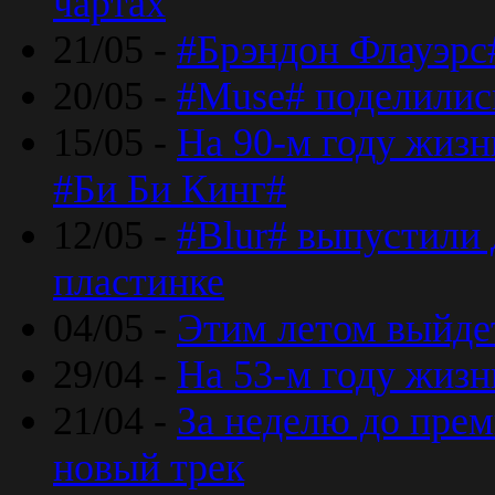
чартах
21/05 -
#Брэндон Флауэрс
20/05 -
#Muse# поделилис
15/05 -
На 90-м году жиз
#Би Би Кинг#
12/05 -
#Blur# выпустили
пластинке
04/05 -
Этим летом выйде
29/04 -
На 53-м году жиз
21/04 -
За неделю до прем
новый трек