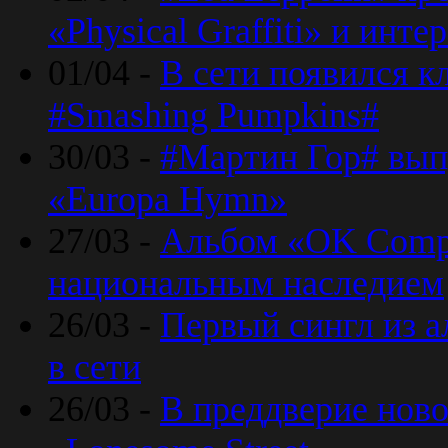
«Physical Graffiti» и инт
01/04 -
В сети появился к
#Smashing Pumpkins#
30/03 -
#Мартин Гор# вып
«Europa Hymn»
27/03 -
Альбом «OK Compu
национальным наследием
26/03 -
Первый сингл из а
в сети
26/03 -
В преддверие ново