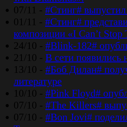
07/11 -
#Стинг# выпустил 
01/11 -
#Стинг# представ
композиции «I Can’t Stop 
24/10 -
#Blink-182# опубл
21/10 -
В сети появились 
13/10 -
#Боб Дилан# полу
литературе
10/10 -
#Pink Floyd# опуб
07/10 -
#The Killers# вып
07/10 -
#Bon Jovi# подели