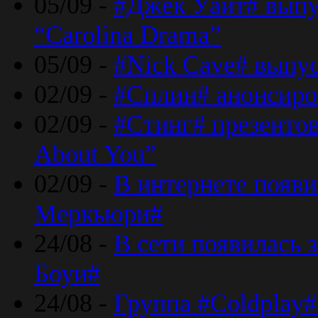
05/09 -
#Джек Уайт# выпу
“Carolina Drama”
05/09 -
#Nick Cave# выпус
02/09 -
#Сплин# анонсиро
02/09 -
#Стинг# презентова
About You”
02/09 -
В интернете появ
Меркьюри#
24/08 -
В сети появилась 
Боуи#
24/08 -
Группа #Coldplay#