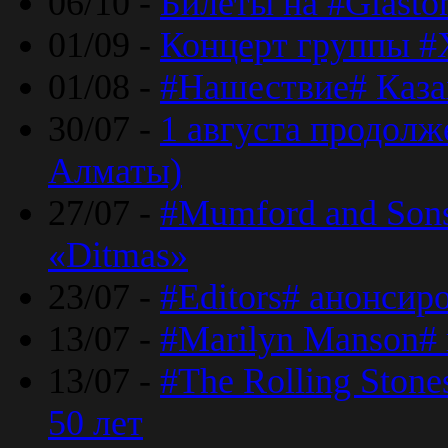
06/10 -
Билеты на #Glasto
01/09 -
Концерт группы #
01/08 -
#Нашествие# Каза
30/07 -
1 августа продолж
Алматы)
27/07 -
#Mumford and Sons
«Ditmas»
23/07 -
#Editors# анонсир
13/07 -
#Marilyn Manson#
13/07 -
#The Rolling Ston
50 лет