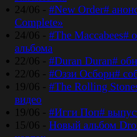
24/06 -
#New Order# анон
Complete»
24/06 -
#The Maccabees# о
альбома
22/06 -
#Duran Duran# обн
22/06 -
#Оззи Осборн# со
19/06 -
#The Rolling Ston
видео
19/06 -
#Игги Поп# выпус
15/06 -
Новый альбом Dron