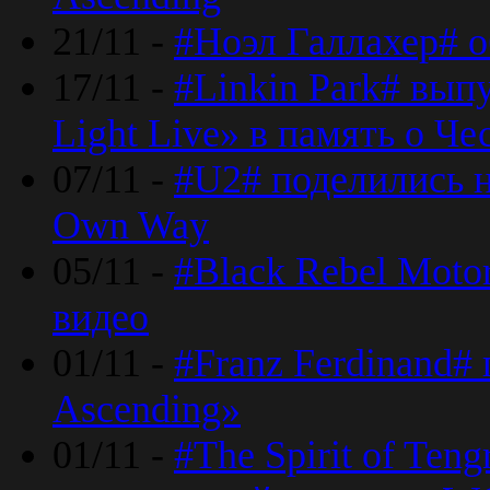
21/11 -
#Ноэл Галлахер# о
17/11 -
#Linkin Park# вып
Light Live» в память о Че
07/11 -
#U2# поделились н
Own Way
05/11 -
#Black Rebel Moto
видео
01/11 -
#Franz Ferdinand#
Ascending»
01/11 -
#The Spirit of Ten