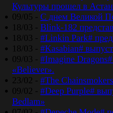
Культуры прошел в Астан
09/05 -
С днем Великой П
18/03 -
Blink-182 предста
18/03 -
#Linkin Park# пре
18/03 -
#Kasabian# выпуст
09/03 -
#Imagine Dragons#
«Believer».
23/02 -
#The Chainsmokers
09/02 -
#Deep Purple# вып
Bedlam»
07/02 -
#Depeche Mode# п