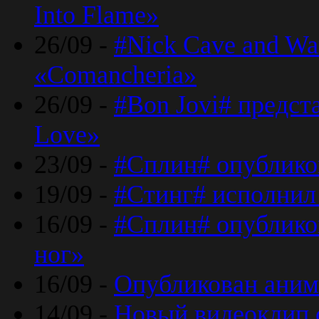
Into Flame»
26/09 -
#Nick Cave and Wa
«Comancheria»
26/09 -
#Bon Jovi# предста
Love»
23/09 -
#Сплин# опублико
19/09 -
#Стинг# исполнил
16/09 -
#Сплин# опубликов
ног»
16/09 -
Опубликован аним
14/09 -
Новый видеоклип 