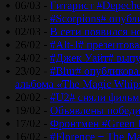
06/03 -
Гитарист #Depech
03/03 -
#Scorpions# опубл
02/03 -
В сети появился н
26/02 -
#Alt-J# презентова
24/02 -
#Джек Уайт# выпу
23/02 -
#Blur# опубликова
альбома «The Magic Whip
20/02 -
#U2# сняли фильм 
19/02 -
Объявлены побед
17/02 -
Фронтмен #Green 
16/02 -
#Florence + The M