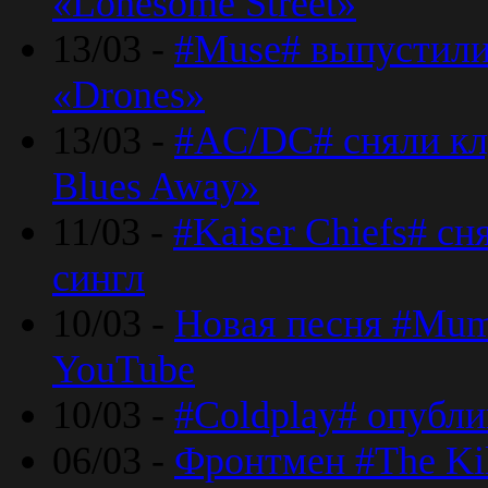
«Lonesome Street»
13/03 -
#Muse# выпустили
«Drones»
13/03 -
#AC/DC# сняли клу
Blues Away»
11/03 -
#Kaiser Chiefs# с
сингл
10/03 -
Новая песня #Mumf
YouTube
10/03 -
#Coldplay# опубли
06/03 -
Фронтмен #The Kil