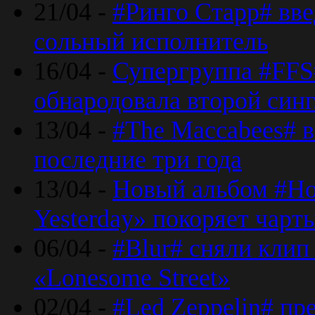
21/04 -
#Ринго Старр# вве
сольный исполнитель
16/04 -
Супергруппа #FFS#
обнародовала второй син
13/04 -
#The Maccabees# в
последние три года
13/04 -
Новый альбом #Но
Yesterday» покоряет чарт
06/04 -
#Blur# сняли клип
«Lonesome Street»
02/04 -
#Led Zeppelin# пр