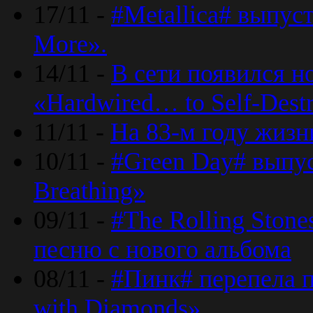
17/11 -
#Metallica# выпус
More».
14/11 -
В сети появился н
«Hardwired… to Self-Destr
11/11 -
На 83-м году жизн
10/11 -
#Green Day# выпус
Breathing»
09/11 -
#The Rolling Ston
песню с нового альбома
08/11 -
#Пинк# перепела п
with Diamonds».