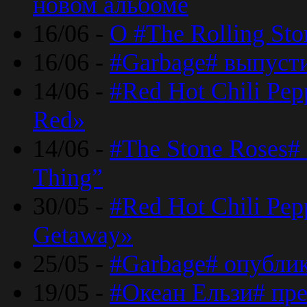
новом альбоме
16/06 -
О #The Rolling St
16/06 -
#Garbage# выпуст
14/06 -
#Red Hot Chili Pe
Red»
14/06 -
#The Stone Roses# 
Thing”
30/05 -
#Red Hot Chili Pe
Getaway»
25/05 -
#Garbage# опубли
19/05 -
#Океан Ельзи# пре