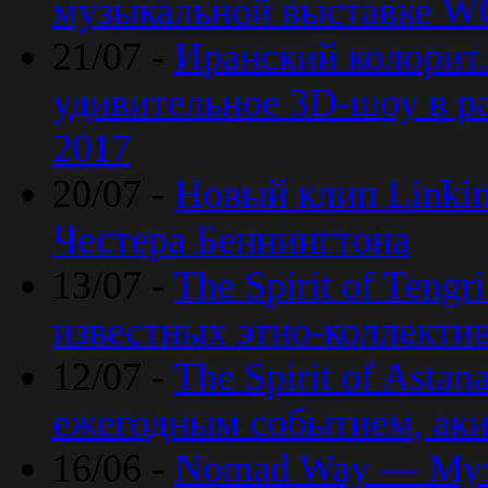
музыкальной выставке 
21/07 -
Иранский колорит
удивительное 3D-шоу в ра
2017
20/07 -
Новый клип Linkin
Честера Беннингтона
13/07 -
The Spirit of Teng
известных этно-коллекти
12/07 -
The Spirit of Asta
ежегодным событием, ак
16/06 -
Nomad Way — Муз