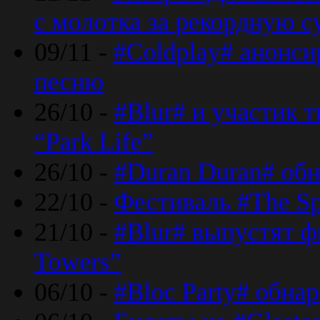
с молотка за рекордную 
09/11 -
#Coldplay# анонси
песню
26/10 -
#Blur# и участик т
“Park Life”
26/10 -
#Duran Duran# обн
22/10 -
Фестиваль #The Sp
21/10 -
#Blur# выпустят ф
Towers”
06/10 -
#Bloc Party# обна