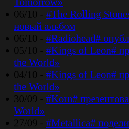
Tomorrow»
06/10 -
#The Rolling Ston
новый альбом
06/10 -
#Radiohead# опуб
05/10 -
#Kings of Leon# п
the World»
04/10 -
#Kings of Leon# п
the World»
30/09 -
#Korn# презентова
World»
27/09 -
#Metallica# подел