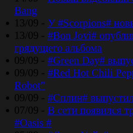
Bang
13/09 -
У #Scorpions# но
13/09 -
#Bon Jovi# опубли
грядущего альбома
09/09 -
#Green Day# выпус
09/09 -
#Red Hot Chili Pe
Robot”
09/09 -
#Сплин# выпустил
07/09 -
В сети появился т
#Oasis #