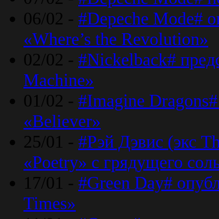
06/02 -
#Depeche Mode# о
«Where’s the Revolution»
02/02 -
#Nickelback# пред
Machine»
01/02 -
#Imagine Dragons#
«Believer»
25/01 -
#Рэй Дэвис (экс T
«Poetry» с грядущего сол
17/01 -
#Green Day# опубл
Times»