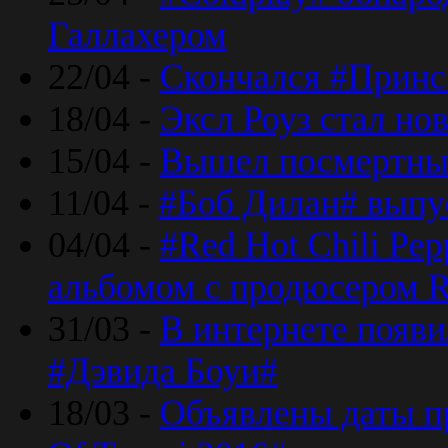
Галлахером
22/04 -
Скончался #Принс
18/04 -
Эксл Роуз стал н
15/04 -
Вышел посмертный
11/04 -
#Боб Дилан# выпу
04/04 -
#Red Hot Chili Pe
альбомом с продюсером R
31/03 -
В интернете появи
#Дэвида Боуи#
18/03 -
Объявлены даты пр