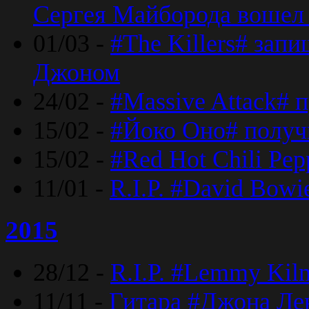
Сергея Майборода вошел 
01/03 -
#The Killers# зап
Джоном
24/02 -
#Massive Attack# 
15/02 -
#Йоко Оно# полу
15/02 -
#Red Hot Chili Pe
11/01 -
R.I.P. #David Bowi
2015
28/12 -
R.I.P. #Lemmy Kilm
11/11 -
Гитара #Джона Лен