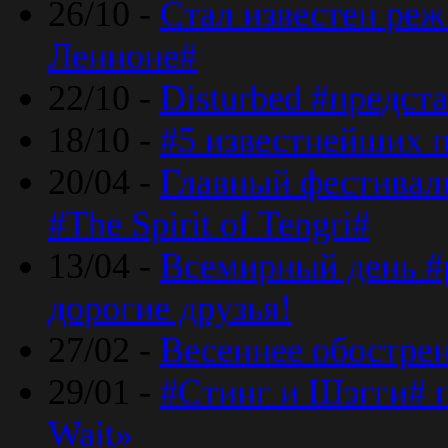
26/10 -
Стал известен реж
Ленноне#
22/10 -
Disturbed #предст
18/10 -
#5 известнейших п
20/04 -
Главный фестивал
#The Spirit of Tengri#
13/04 -
Всемирный день #р
дорогие друзья!
27/02 -
Весеннее обострен
29/01 -
#Стинг и Шэгги# 
Wait»