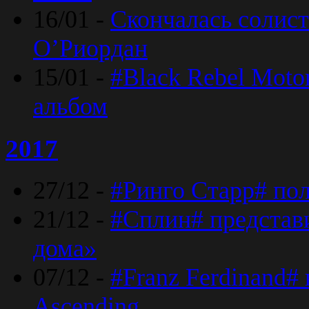
16/01 -
Скончалась солист
O’Риордан
15/01 -
#Black Rebel Moto
альбом
2017
27/12 -
#Ринго Старр# по
21/12 -
#Сплин# представ
дома»
07/12 -
#Franz Ferdinand#
Ascending