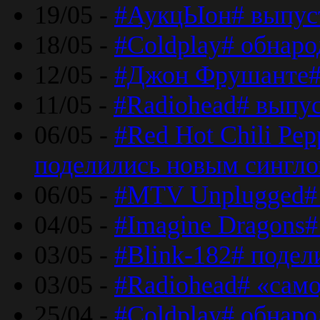
19/05 -
#АукцЫон# выпус
18/05 -
#Coldplay# обнар
12/05 -
#Джон Фрушанте#
11/05 -
#Radiohead# выпу
06/05 -
#Red Hot Chili Pe
поделились новым сингл
06/05 -
#MTV Unplugged# 
04/05 -
#Imagine Dragons#
03/05 -
#Blink-182# поде
03/05 -
#Radiohead# «само
25/04 -
#Coldplay# обнаро