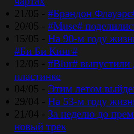
чартах
21/05 -
#Брэндон Флауэрс
20/05 -
#Muse# поделилис
15/05 -
На 90-м году жиз
#Би Би Кинг#
12/05 -
#Blur# выпустили
пластинке
04/05 -
Этим летом выйде
29/04 -
На 53-м году жиз
21/04 -
За неделю до прем
новый трек