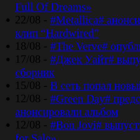
Full Of Dreams»
22/08 -
#Metallica# анонс
клип “Hardwired”
18/08 -
#The Verve# опубл
17/08 -
#Джек Уайт# выпу
сборник
15/08 -
В сеть попал новый
12/08 -
#Green Day# предс
анонсировали альбом
12/08 -
#Bon Jovi# выпуст
for Sale»