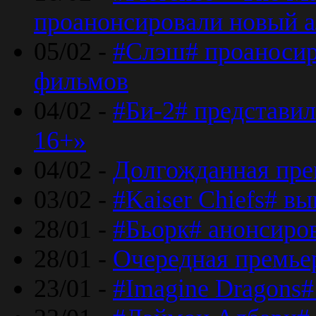
проанонсировали новый 
05/02 -
#Слэш# проаносир
фильмов
04/02 -
#Би-2# представил
16+»
04/02 -
Долгожданная прем
03/02 -
#Kaiser Chiefs# в
28/01 -
#Бьорк# анонсиров
28/01 -
Очередная премьер
23/01 -
#Imagine Dragons#