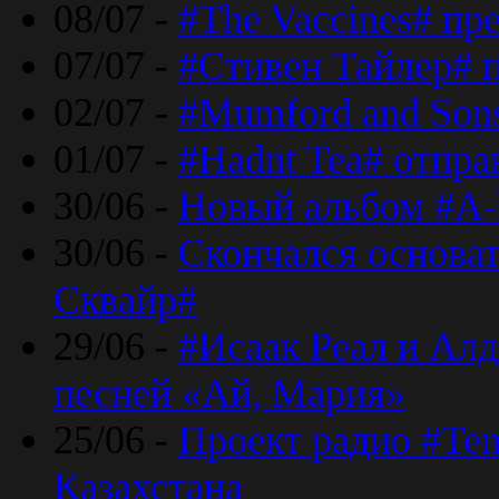
08/07 -
#The Vaccines# пр
07/07 -
#Стивен Тайлер# 
02/07 -
#Mumford and Sons
01/07 -
#Hadnt Tea# отпра
30/06 -
Новый альбом #A-
30/06 -
Скончался основа
Сквайр#
29/06 -
#Исаак Реал и Алд
песней «Ай, Мария»
25/06 -
Проект радио #Te
Казахстана