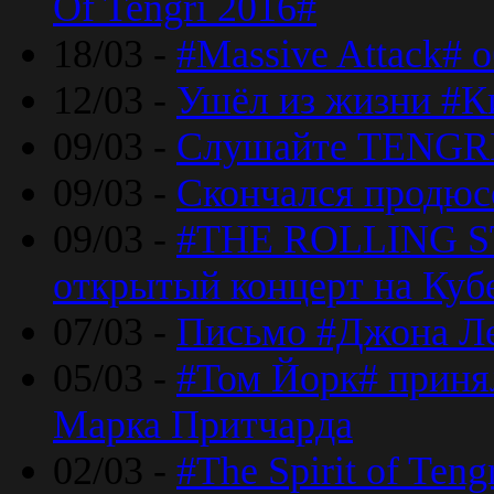
Of Tengri 2016#
18/03 -
#Massive Attack# 
12/03 -
Ушёл из жизни #К
09/03 -
Слушайте TENGRI
09/03 -
Скончался продюс
09/03 -
#THE ROLLING S
открытый концерт на Куб
07/03 -
Письмо #Джона Ле
05/03 -
#Том Йорк# принял
Марка Притчарда
02/03 -
#The Spirit of Ten