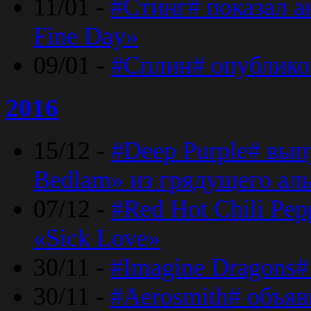
11/01 -
#Стинг# показал 
Fine Day»
09/01 -
#Сплин# опублико
2016
15/12 -
#Deep Purple# вып
Bedlam» из грядущего ал
07/12 -
#Red Hot Chili Pep
«Sick Love»
30/11 -
#Imagine Dragons#
30/11 -
#Aerosmith# объяв