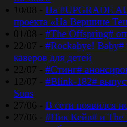
10/08 -
На #UPGRADE AU
проекта «На Вершине Те
01/08 -
#The Offspring# о
22/07 -
#Rockabye! Baby#
каверов для детей
22/07 -
#Стинг# анонсиро
12/07 -
#Blink-182# выпу
Sons
27/06 -
В сети появился н
27/06 -
#Ник Кейв# и The 