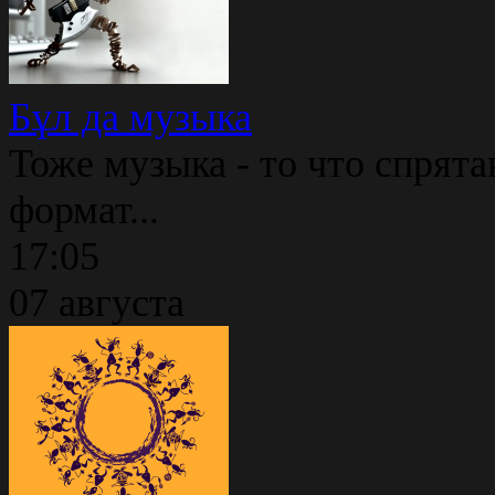
Бұл да музыка
Тоже музыка - то что спрята
формат...
17:05
07 августа