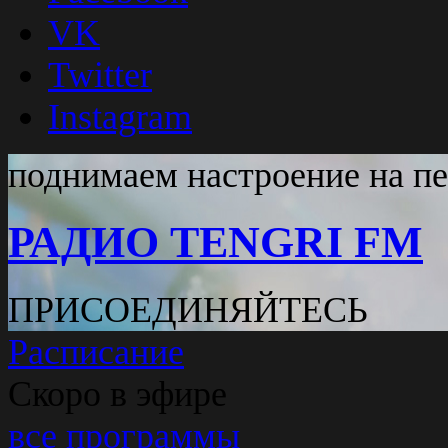
VK
Twitter
Instagram
поднимаем настроение на п
РАДИО TENGRI FM
ПРИСОЕДИНЯЙТЕСЬ
Расписание
Скоро в эфире
все программы