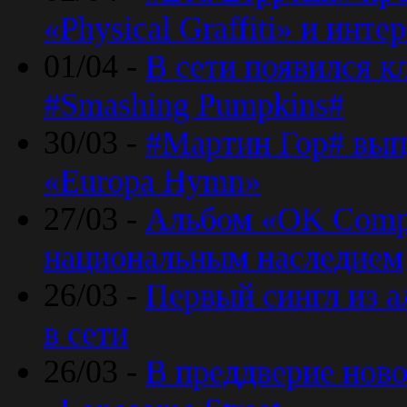
«Physical Graffiti» и инт
01/04 -
В сети появился к
#Smashing Pumpkins#
30/03 -
#Мартин Гор# вып
«Europa Hymn»
27/03 -
Альбом «OK Compu
национальным наследием
26/03 -
Первый сингл из а
в сети
26/03 -
В преддверие ново