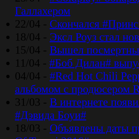
Галлахером
22/04 -
Скончался #Принс
18/04 -
Эксл Роуз стал н
15/04 -
Вышел посмертный
11/04 -
#Боб Дилан# выпу
04/04 -
#Red Hot Chili Pe
альбомом с продюсером R
31/03 -
В интернете появи
#Дэвида Боуи#
18/03 -
Объявлены даты пр