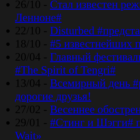
26/10 -
Стал известен реж
Ленноне#
22/10 -
Disturbed #предст
18/10 -
#5 известнейших п
20/04 -
Главный фестивал
#The Spirit of Tengri#
13/04 -
Всемирный день #р
дорогие друзья!
27/02 -
Весеннее обострен
29/01 -
#Стинг и Шэгги# 
Wait»