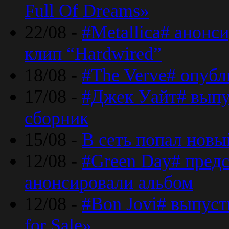
Full Of Dreams»
22/08 -
#Metallica# анонс
клип “Hardwired”
18/08 -
#The Verve# опубл
17/08 -
#Джек Уайт# выпу
сборник
15/08 -
В сеть попал новый
12/08 -
#Green Day# предс
анонсировали альбом
12/08 -
#Bon Jovi# выпуст
for Sale»