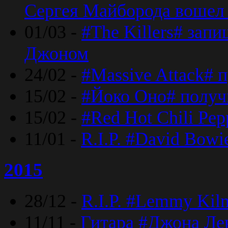
Сергея Майборода вошел 
01/03 -
#The Killers# зап
Джоном
24/02 -
#Massive Attack# 
15/02 -
#Йоко Оно# полу
15/02 -
#Red Hot Chili Pe
11/01 -
R.I.P. #David Bowi
2015
28/12 -
R.I.P. #Lemmy Kilm
11/11 -
Гитара #Джона Лен