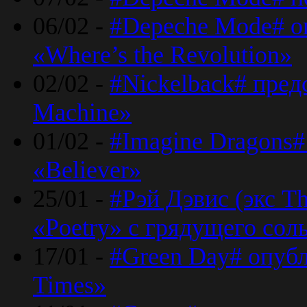
06/02 -
#Depeche Mode# о
«Where’s the Revolution»
02/02 -
#Nickelback# пред
Machine»
01/02 -
#Imagine Dragons#
«Believer»
25/01 -
#Рэй Дэвис (экс T
«Poetry» с грядущего сол
17/01 -
#Green Day# опубл
Times»