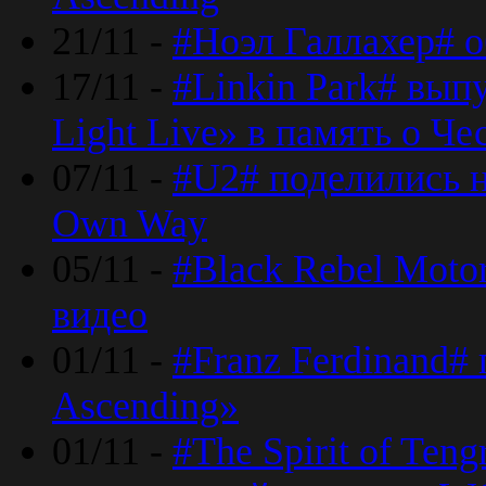
21/11 -
#Ноэл Галлахер# о
17/11 -
#Linkin Park# вып
Light Live» в память о Че
07/11 -
#U2# поделились н
Own Way
05/11 -
#Black Rebel Moto
видео
01/11 -
#Franz Ferdinand#
Ascending»
01/11 -
#The Spirit of Ten