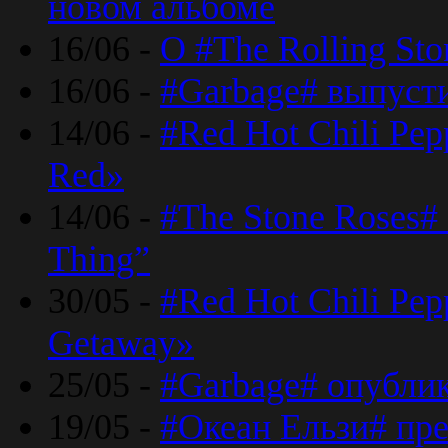
новом альбоме
16/06 -
О #The Rolling St
16/06 -
#Garbage# выпуст
14/06 -
#Red Hot Chili Pe
Red»
14/06 -
#The Stone Roses# 
Thing”
30/05 -
#Red Hot Chili Pe
Getaway»
25/05 -
#Garbage# опубли
19/05 -
#Океан Ельзи# пре