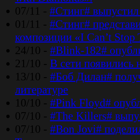
07/11 -
#Стинг# выпустил 
01/11 -
#Стинг# представ
композиции «I Can’t Stop 
24/10 -
#Blink-182# опубл
21/10 -
В сети появились 
13/10 -
#Боб Дилан# полу
литературе
10/10 -
#Pink Floyd# опуб
07/10 -
#The Killers# вып
07/10 -
#Bon Jovi# подели