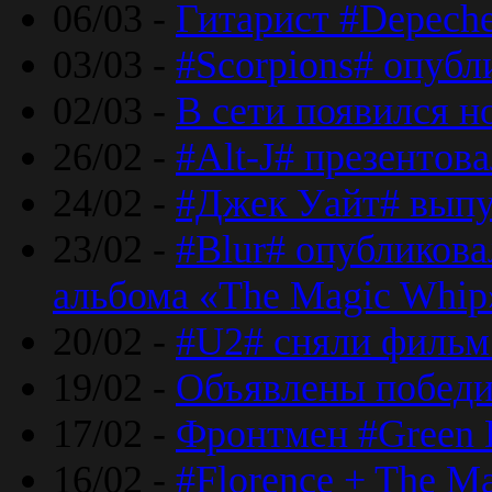
06/03 -
Гитарист #Depech
03/03 -
#Scorpions# опубл
02/03 -
В сети появился н
26/02 -
#Alt-J# презентова
24/02 -
#Джек Уайт# выпу
23/02 -
#Blur# опубликова
альбома «The Magic Whip
20/02 -
#U2# сняли фильм 
19/02 -
Объявлены побед
17/02 -
Фронтмен #Green 
16/02 -
#Florence + The M