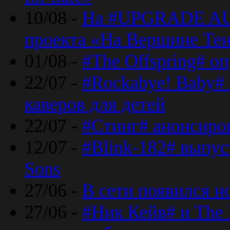
10/08 -
На #UPGRADE AU
проекта «На Вершине Те
01/08 -
#The Offspring# о
22/07 -
#Rockabye! Baby#
каверов для детей
22/07 -
#Стинг# анонсиро
12/07 -
#Blink-182# выпу
Sons
27/06 -
В сети появился н
27/06 -
#Ник Кейв# и The 