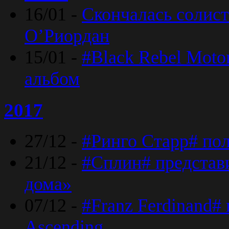
16/01 -
Скончалась солист
O’Риордан
15/01 -
#Black Rebel Moto
альбом
2017
27/12 -
#Ринго Старр# по
21/12 -
#Сплин# представ
дома»
07/12 -
#Franz Ferdinand#
Ascending