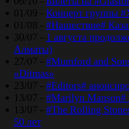
06/10 -
Билеты на #Glasto
01/09 -
Концерт группы #
01/08 -
#Нашествие# Каза
30/07 -
1 августа продолж
Алматы)
27/07 -
#Mumford and Sons
«Ditmas»
23/07 -
#Editors# анонсир
13/07 -
#Marilyn Manson#
13/07 -
#The Rolling Ston
50 лет