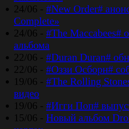
24/06 -
#New Order# анон
Complete»
24/06 -
#The Maccabees# о
альбома
22/06 -
#Duran Duran# обн
22/06 -
#Оззи Осборн# со
19/06 -
#The Rolling Ston
видео
19/06 -
#Игги Поп# выпус
15/06 -
Новый альбом Dron