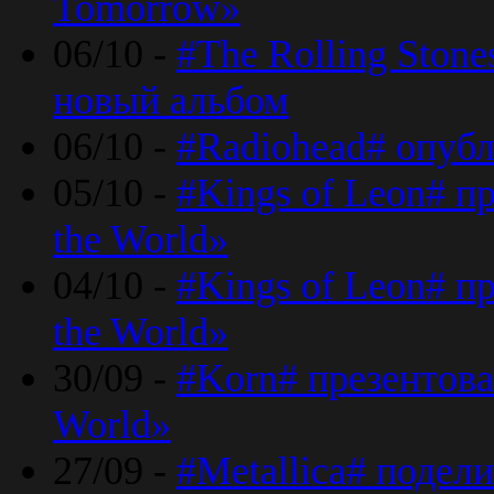
Tomorrow»
06/10 -
#The Rolling Ston
новый альбом
06/10 -
#Radiohead# опуб
05/10 -
#Kings of Leon# п
the World»
04/10 -
#Kings of Leon# п
the World»
30/09 -
#Korn# презентова
World»
27/09 -
#Metallica# подел