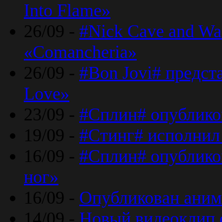
Into Flame»
26/09 -
#Nick Cave and Wa
«Comancheria»
26/09 -
#Bon Jovi# предста
Love»
23/09 -
#Сплин# опублико
19/09 -
#Стинг# исполнил
16/09 -
#Сплин# опубликов
ног»
16/09 -
Опубликован аним
14/09 -
Новый видеоклип 