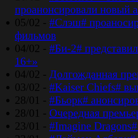
проанонсировали новый 
05/02 -
#Слэш# проаносир
фильмов
04/02 -
#Би-2# представил
16+»
04/02 -
Долгожданная прем
03/02 -
#Kaiser Chiefs# в
28/01 -
#Бьорк# анонсиров
28/01 -
Очередная премьер
23/01 -
#Imagine Dragons#