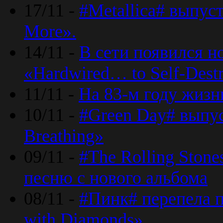
17/11 -
#Metallica# выпус
More».
14/11 -
В сети появился н
«Hardwired… to Self-Destr
11/11 -
На 83-м году жизн
10/11 -
#Green Day# выпус
Breathing»
09/11 -
#The Rolling Ston
песню с нового альбома
08/11 -
#Пинк# перепела п
with Diamonds».