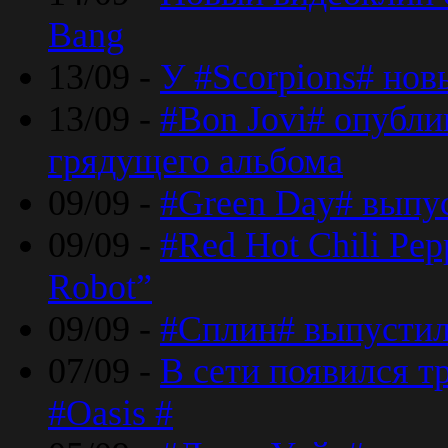
Bang
13/09 -
У #Scorpions# но
13/09 -
#Bon Jovi# опубли
грядущего альбома
09/09 -
#Green Day# выпус
09/09 -
#Red Hot Chili Pe
Robot”
09/09 -
#Сплин# выпустил
07/09 -
В сети появился т
#Oasis #