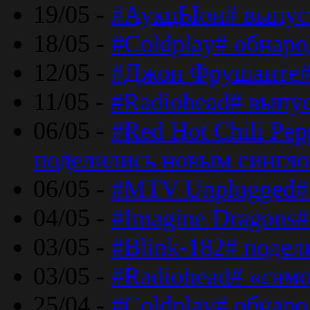
19/05 -
#АукцЫон# выпус
18/05 -
#Coldplay# обнар
12/05 -
#Джон Фрушанте#
11/05 -
#Radiohead# выпу
06/05 -
#Red Hot Chili Pe
поделились новым сингл
06/05 -
#MTV Unplugged# 
04/05 -
#Imagine Dragons#
03/05 -
#Blink-182# поде
03/05 -
#Radiohead# «само
25/04 -
#Coldplay# обнаро