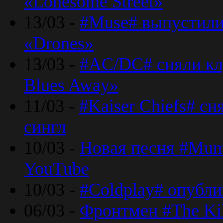
«Lonesome Street»
13/03 -
#Muse# выпустили
«Drones»
13/03 -
#AC/DC# сняли клу
Blues Away»
11/03 -
#Kaiser Chiefs# с
сингл
10/03 -
Новая песня #Mumf
YouTube
10/03 -
#Coldplay# опубли
06/03 -
Фронтмен #The Kil