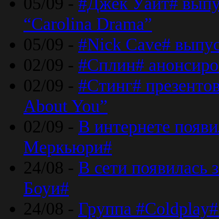
05/09 -
#Джек Уайт# выпу
“Carolina Drama”
05/09 -
#Nick Cave# выпус
02/09 -
#Сплин# анонсиро
02/09 -
#Стинг# презентова
About You”
02/09 -
В интернете появ
Меркьюри#
24/08 -
В сети появилась 
Боуи#
24/08 -
Группа #Coldplay#