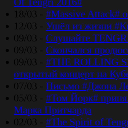
Of Tengri 2016#
18/03 -
#Massive Attack# 
12/03 -
Ушёл из жизни #К
09/03 -
Слушайте TENGRI
09/03 -
Скончался продюс
09/03 -
#THE ROLLING S
открытый концерт на Куб
07/03 -
Письмо #Джона Ле
05/03 -
#Том Йорк# принял
Марка Притчарда
02/03 -
#The Spirit of Ten