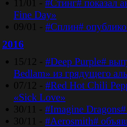
11/01 -
#Стинг# показал 
Fine Day»
09/01 -
#Сплин# опублико
2016
15/12 -
#Deep Purple# вып
Bedlam» из грядущего ал
07/12 -
#Red Hot Chili Pep
«Sick Love»
30/11 -
#Imagine Dragons#
30/11 -
#Aerosmith# объяв