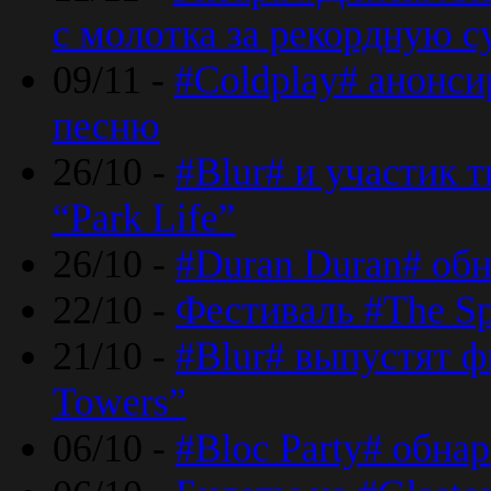
с молотка за рекордную 
09/11 -
#Coldplay# анонси
песню
26/10 -
#Blur# и участик т
“Park Life”
26/10 -
#Duran Duran# обн
22/10 -
Фестиваль #The Sp
21/10 -
#Blur# выпустят ф
Towers”
06/10 -
#Bloc Party# обна