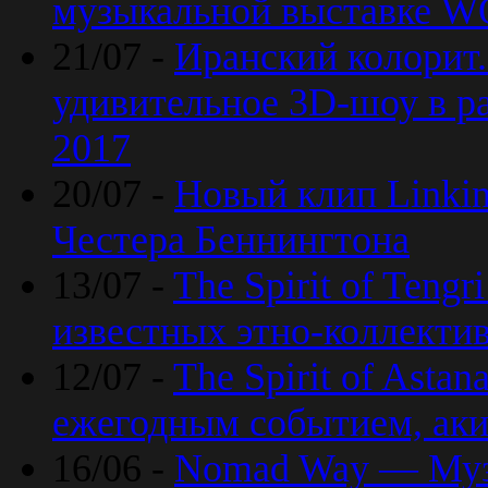
музыкальной выставке 
21/07 -
Иранский колорит
удивительное 3D-шоу в ра
2017
20/07 -
Новый клип Linkin
Честера Беннингтона
13/07 -
The Spirit of Teng
известных этно-коллекти
12/07 -
The Spirit of Asta
ежегодным событием, ак
16/06 -
Nomad Way — Муз