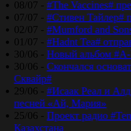
08/07 -
#The Vaccines# пр
07/07 -
#Стивен Тайлер# 
02/07 -
#Mumford and Sons
01/07 -
#Hadnt Tea# отпра
30/06 -
Новый альбом #A-
30/06 -
Скончался основа
Сквайр#
29/06 -
#Исаак Реал и Алд
песней «Ай, Мария»
25/06 -
Проект радио #Te
Казахстана