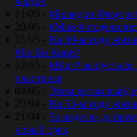
чартах
21/05 -
#Брэндон Флауэрс
20/05 -
#Muse# поделилис
15/05 -
На 90-м году жиз
#Би Би Кинг#
12/05 -
#Blur# выпустили
пластинке
04/05 -
Этим летом выйде
29/04 -
На 53-м году жиз
21/04 -
За неделю до прем
новый трек