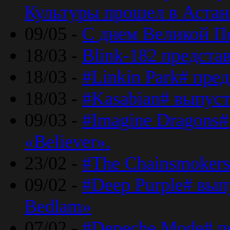
Культуры прошел в Астан
09/05 -
С днем Великой П
18/03 -
Blink-182 предста
18/03 -
#Linkin Park# пре
18/03 -
#Kasabian# выпуст
09/03 -
#Imagine Dragons#
«Believer».
23/02 -
#The Chainsmokers
09/02 -
#Deep Purple# вып
Bedlam»
07/02 -
#Depeche Mode# п