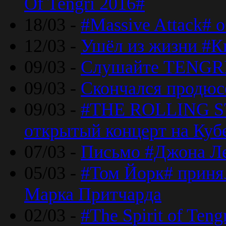
Of Tengri 2016#
18/03 -
#Massive Attack# 
12/03 -
Ушёл из жизни #К
09/03 -
Слушайте TENGRI
09/03 -
Скончался продюс
09/03 -
#THE ROLLING S
открытый концерт на Куб
07/03 -
Письмо #Джона Ле
05/03 -
#Том Йорк# принял
Марка Притчарда
02/03 -
#The Spirit of Ten