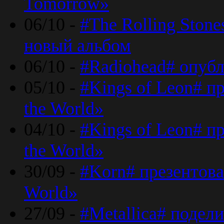
Tomorrow»
06/10 -
#The Rolling Ston
новый альбом
06/10 -
#Radiohead# опуб
05/10 -
#Kings of Leon# п
the World»
04/10 -
#Kings of Leon# п
the World»
30/09 -
#Korn# презентова
World»
27/09 -
#Metallica# подел