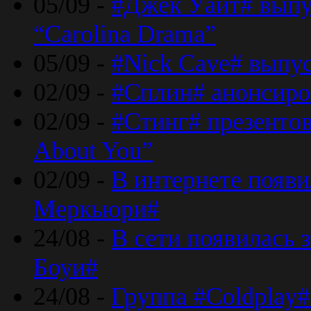
05/09 -
#Джек Уайт# выпу
“Carolina Drama”
05/09 -
#Nick Cave# выпус
02/09 -
#Сплин# анонсиро
02/09 -
#Стинг# презентова
About You”
02/09 -
В интернете появ
Меркьюри#
24/08 -
В сети появилась 
Боуи#
24/08 -
Группа #Coldplay#