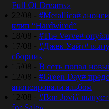
Full Of Dreams»
22/08 -
#Metallica# анонс
клип “Hardwired”
18/08 -
#The Verve# опубл
17/08 -
#Джек Уайт# выпу
сборник
15/08 -
В сеть попал новый
12/08 -
#Green Day# предс
анонсировали альбом
12/08 -
#Bon Jovi# выпуст
for Sale»