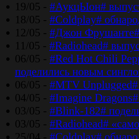
19/05 -
#АукцЫон# выпус
18/05 -
#Coldplay# обнар
12/05 -
#Джон Фрушанте#
11/05 -
#Radiohead# выпу
06/05 -
#Red Hot Chili Pe
поделились новым сингл
06/05 -
#MTV Unplugged# 
04/05 -
#Imagine Dragons#
03/05 -
#Blink-182# поде
03/05 -
#Radiohead# «само
25/04 -
#Coldplay# обнаро