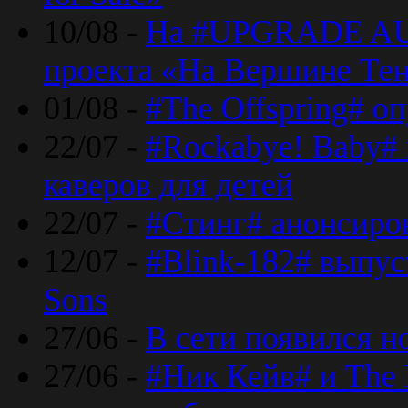
10/08 -
На #UPGRADE AU
проекта «На Вершине Те
01/08 -
#The Offspring# о
22/07 -
#Rockabye! Baby#
каверов для детей
22/07 -
#Стинг# анонсиро
12/07 -
#Blink-182# выпу
Sons
27/06 -
В сети появился н
27/06 -
#Ник Кейв# и The 