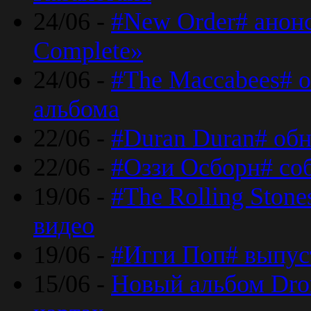
24/06 -
#New Order# анон
Complete»
24/06 -
#The Maccabees# о
альбома
22/06 -
#Duran Duran# обн
22/06 -
#Оззи Осборн# со
19/06 -
#The Rolling Ston
видео
19/06 -
#Игги Поп# выпус
15/06 -
Новый альбом Dron