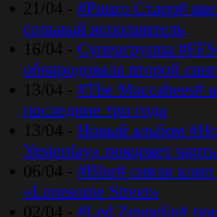
21/04 -
#Ринго Старр# вве
сольный исполнитель
16/04 -
Супергруппа #FFS#
обнародовала второй син
13/04 -
#The Maccabees# в
последние три года
13/04 -
Новый альбом #Но
Yesterday» покоряет чарт
06/04 -
#Blur# сняли клип
«Lonesome Street»
02/04 -
#Led Zeppelin# пр