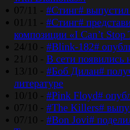
07/11 -
#Стинг# выпустил 
01/11 -
#Стинг# представ
композиции «I Can’t Stop 
24/10 -
#Blink-182# опубл
21/10 -
В сети появились 
13/10 -
#Боб Дилан# полу
литературе
10/10 -
#Pink Floyd# опуб
07/10 -
#The Killers# вып
07/10 -
#Bon Jovi# подели