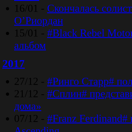
16/01 -
Скончалась солист
O’Риордан
15/01 -
#Black Rebel Moto
альбом
2017
27/12 -
#Ринго Старр# по
21/12 -
#Сплин# представ
дома»
07/12 -
#Franz Ferdinand#
Ascending