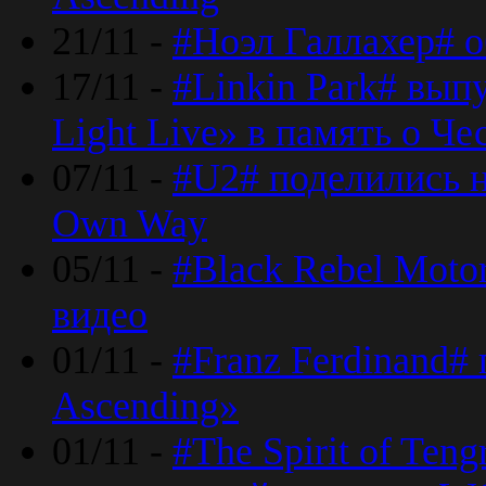
21/11 -
#Ноэл Галлахер# о
17/11 -
#Linkin Park# вып
Light Live» в память о Че
07/11 -
#U2# поделились н
Own Way
05/11 -
#Black Rebel Moto
видео
01/11 -
#Franz Ferdinand#
Ascending»
01/11 -
#The Spirit of Ten