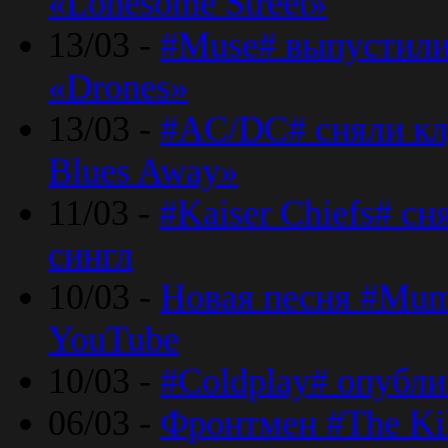
«Lonesome Street»
13/03 -
#Muse# выпустили
«Drones»
13/03 -
#AC/DC# сняли клу
Blues Away»
11/03 -
#Kaiser Chiefs# с
сингл
10/03 -
Новая песня #Mumf
YouTube
10/03 -
#Coldplay# опубли
06/03 -
Фронтмен #The Kil