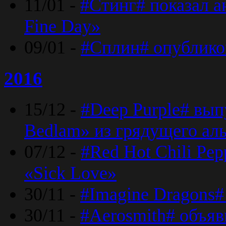
11/01 -
#Стинг# показал 
Fine Day»
09/01 -
#Сплин# опублико
2016
15/12 -
#Deep Purple# вып
Bedlam» из грядущего ал
07/12 -
#Red Hot Chili Pep
«Sick Love»
30/11 -
#Imagine Dragons#
30/11 -
#Aerosmith# объяв