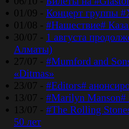
06/10 -
Билеты на #Glasto
01/09 -
Концерт группы #
01/08 -
#Нашествие# Каза
30/07 -
1 августа продолж
Алматы)
27/07 -
#Mumford and Sons
«Ditmas»
23/07 -
#Editors# анонсир
13/07 -
#Marilyn Manson#
13/07 -
#The Rolling Ston
50 лет