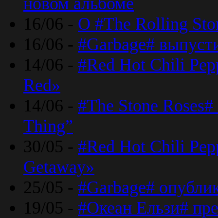
новом альбоме
16/06 -
О #The Rolling St
16/06 -
#Garbage# выпуст
14/06 -
#Red Hot Chili Pe
Red»
14/06 -
#The Stone Roses# 
Thing”
30/05 -
#Red Hot Chili Pe
Getaway»
25/05 -
#Garbage# опубли
19/05 -
#Океан Ельзи# пре