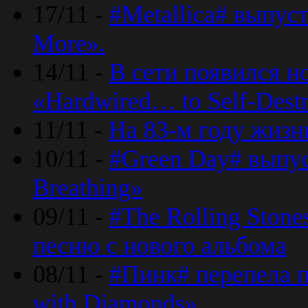
17/11 -
#Metallica# выпус
More».
14/11 -
В сети появился н
«Hardwired… to Self-Destr
11/11 -
На 83-м году жизн
10/11 -
#Green Day# выпус
Breathing»
09/11 -
#The Rolling Ston
песню с нового альбома
08/11 -
#Пинк# перепела п
with Diamonds».