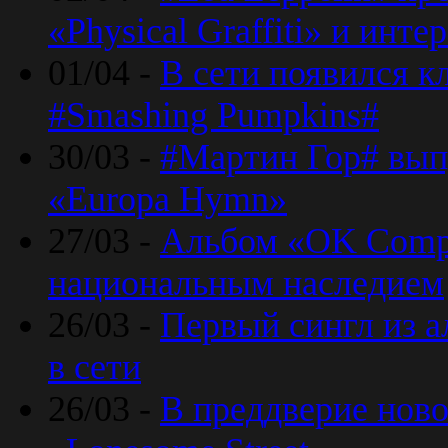
«Physical Graffiti» и инт
01/04 -
В сети появился к
#Smashing Pumpkins#
30/03 -
#Мартин Гор# вып
«Europa Hymn»
27/03 -
Альбом «OK Compu
национальным наследием
26/03 -
Первый сингл из а
в сети
26/03 -
В преддверие ново