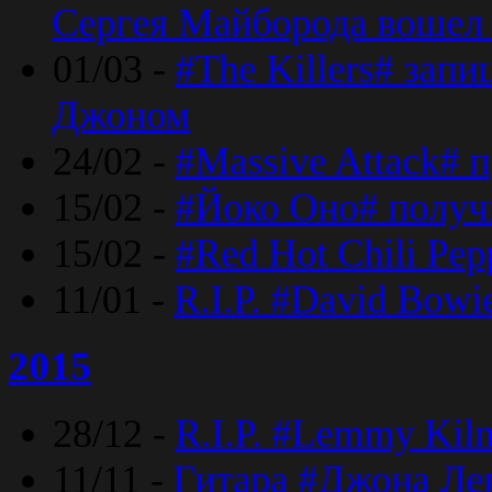
Сергея Майборода вошел 
01/03 -
#The Killers# зап
Джоном
24/02 -
#Massive Attack# 
15/02 -
#Йоко Оно# полу
15/02 -
#Red Hot Chili Pe
11/01 -
R.I.P. #David Bowi
2015
28/12 -
R.I.P. #Lemmy Kilm
11/11 -
Гитара #Джона Лен