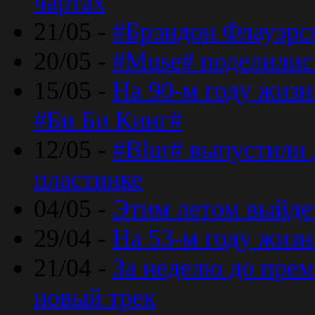
чартах
21/05 -
#Брэндон Флауэрс
20/05 -
#Muse# поделилис
15/05 -
На 90-м году жиз
#Би Би Кинг#
12/05 -
#Blur# выпустили
пластинке
04/05 -
Этим летом выйде
29/04 -
На 53-м году жиз
21/04 -
За неделю до прем
новый трек