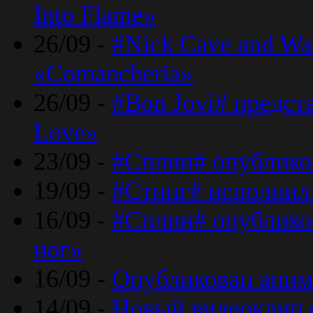
Into Flame»
26/09 -
#Nick Cave and Wa
«Comancheria»
26/09 -
#Bon Jovi# предста
Love»
23/09 -
#Сплин# опублико
19/09 -
#Стинг# исполнил
16/09 -
#Сплин# опубликов
ног»
16/09 -
Опубликован аним
14/09 -
Новый видеоклип 