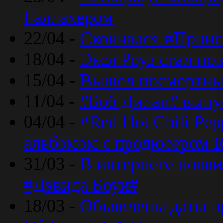
Галлахером
22/04 -
Скончался #Принс
18/04 -
Эксл Роуз стал н
15/04 -
Вышел посмертный
11/04 -
#Боб Дилан# выпу
04/04 -
#Red Hot Chili Pe
альбомом с продюсером R
31/03 -
В интернете появи
#Дэвида Боуи#
18/03 -
Объявлены даты пр