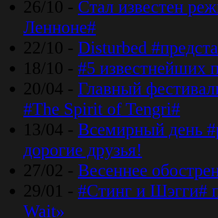
26/10 -
Стал известен реж
Ленноне#
22/10 -
Disturbed #предст
18/10 -
#5 известнейших п
20/04 -
Главный фестивал
#The Spirit of Tengri#
13/04 -
Всемирный день #р
дорогие друзья!
27/02 -
Весеннее обострен
29/01 -
#Стинг и Шэгги# 
Wait»