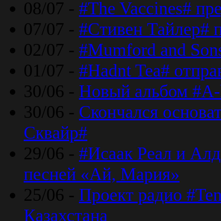
08/07 -
#The Vaccines# пр
07/07 -
#Стивен Тайлер# 
02/07 -
#Mumford and Sons
01/07 -
#Hadnt Tea# отпра
30/06 -
Новый альбом #A-
30/06 -
Скончался основа
Сквайр#
29/06 -
#Исаак Реал и Алд
песней «Ай, Мария»
25/06 -
Проект радио #Te
Казахстана