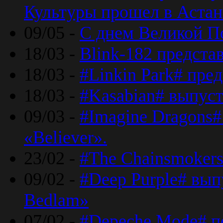
Культуры прошел в Астан
09/05 -
С днем Великой П
18/03 -
Blink-182 предста
18/03 -
#Linkin Park# пре
18/03 -
#Kasabian# выпуст
09/03 -
#Imagine Dragons#
«Believer».
23/02 -
#The Chainsmokers
09/02 -
#Deep Purple# вып
Bedlam»
07/02 -
#Depeche Mode# п