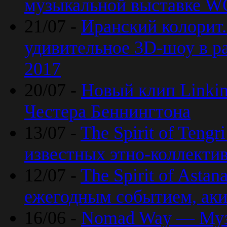
музыкальной выставке 
21/07 -
Иранский колорит
удивительное 3D-шоу в ра
2017
20/07 -
Новый клип Linkin
Честера Беннингтона
13/07 -
The Spirit of Teng
известных этно-коллекти
12/07 -
The Spirit of Asta
ежегодным событием, ак
16/06 -
Nomad Way — Муз