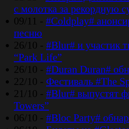
с молотка за рекордную 
09/11 -
#Coldplay# анонси
песню
26/10 -
#Blur# и участик т
“Park Life”
26/10 -
#Duran Duran# обн
22/10 -
Фестиваль #The Sp
21/10 -
#Blur# выпустят ф
Towers”
06/10 -
#Bloc Party# обна