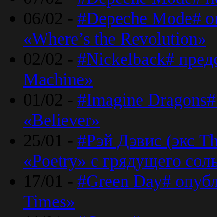
06/02 -
#Depeche Mode# о
«Where’s the Revolution»
02/02 -
#Nickelback# пред
Machine»
01/02 -
#Imagine Dragons#
«Believer»
25/01 -
#Рэй Дэвис (экс T
«Poetry» с грядущего сол
17/01 -
#Green Day# опубл
Times»