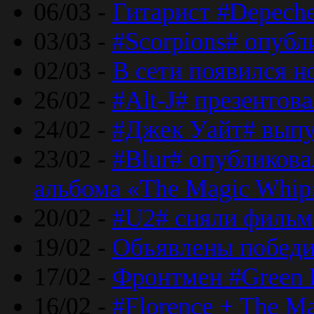
06/03 -
Гитарист #Depech
03/03 -
#Scorpions# опубл
02/03 -
В сети появился н
26/02 -
#Alt-J# презентова
24/02 -
#Джек Уайт# выпу
23/02 -
#Blur# опубликова
альбома «The Magic Whip
20/02 -
#U2# сняли фильм 
19/02 -
Объявлены побед
17/02 -
Фронтмен #Green 
16/02 -
#Florence + The M