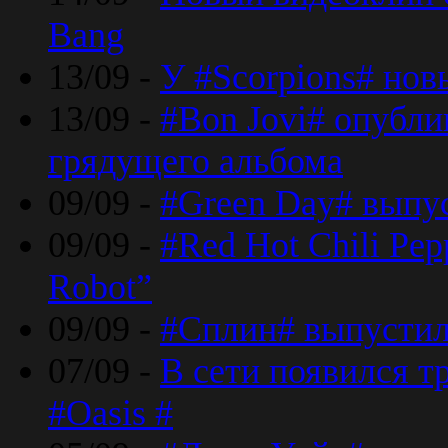
Bang
13/09 -
У #Scorpions# но
13/09 -
#Bon Jovi# опубли
грядущего альбома
09/09 -
#Green Day# выпус
09/09 -
#Red Hot Chili Pe
Robot”
09/09 -
#Сплин# выпустил
07/09 -
В сети появился т
#Oasis #