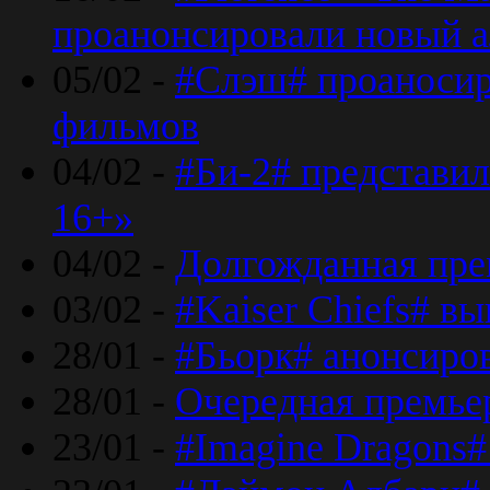
проанонсировали новый 
05/02 -
#Слэш# проаносир
фильмов
04/02 -
#Би-2# представил
16+»
04/02 -
Долгожданная прем
03/02 -
#Kaiser Chiefs# в
28/01 -
#Бьорк# анонсиров
28/01 -
Очередная премьер
23/01 -
#Imagine Dragons#