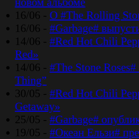
новом альбоме
16/06 -
О #The Rolling St
16/06 -
#Garbage# выпуст
14/06 -
#Red Hot Chili Pe
Red»
14/06 -
#The Stone Roses# 
Thing”
30/05 -
#Red Hot Chili Pe
Getaway»
25/05 -
#Garbage# опубли
19/05 -
#Океан Ельзи# пре