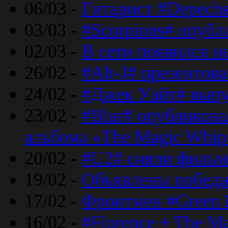
06/03 -
Гитарист #Depech
03/03 -
#Scorpions# опубл
02/03 -
В сети появился н
26/02 -
#Alt-J# презентова
24/02 -
#Джек Уайт# выпу
23/02 -
#Blur# опубликова
альбома «The Magic Whip
20/02 -
#U2# сняли фильм 
19/02 -
Объявлены побед
17/02 -
Фронтмен #Green 
16/02 -
#Florence + The M