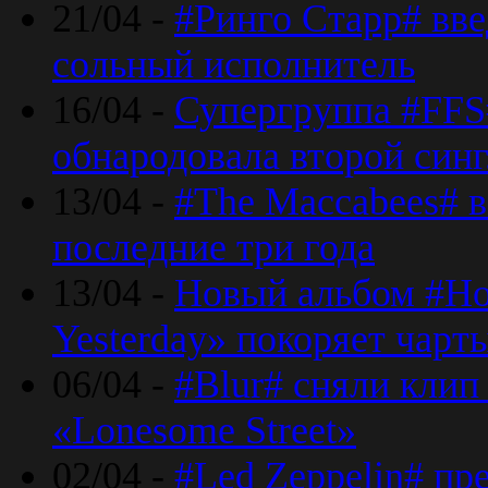
21/04 -
#Ринго Старр# вве
сольный исполнитель
16/04 -
Супергруппа #FFS#
обнародовала второй син
13/04 -
#The Maccabees# в
последние три года
13/04 -
Новый альбом #Но
Yesterday» покоряет чарт
06/04 -
#Blur# сняли клип
«Lonesome Street»
02/04 -
#Led Zeppelin# пр