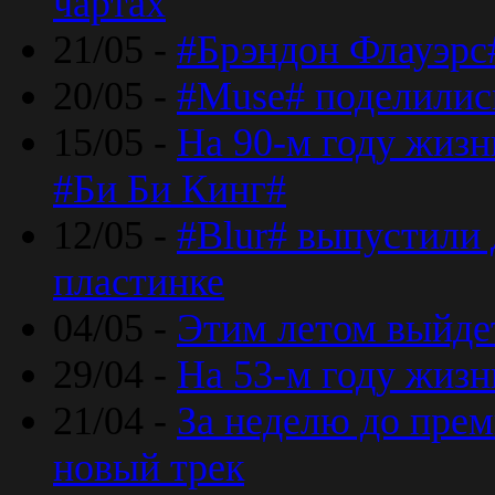
чартах
21/05 -
#Брэндон Флауэрс
20/05 -
#Muse# поделилис
15/05 -
На 90-м году жиз
#Би Би Кинг#
12/05 -
#Blur# выпустили
пластинке
04/05 -
Этим летом выйде
29/04 -
На 53-м году жиз
21/04 -
За неделю до прем
новый трек