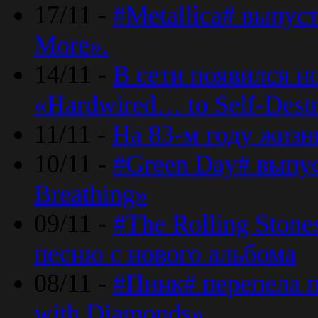
17/11 -
#Metallica# выпус
More».
14/11 -
В сети появился н
«Hardwired… to Self-Destr
11/11 -
На 83-м году жизн
10/11 -
#Green Day# выпус
Breathing»
09/11 -
#The Rolling Ston
песню с нового альбома
08/11 -
#Пинк# перепела п
with Diamonds».