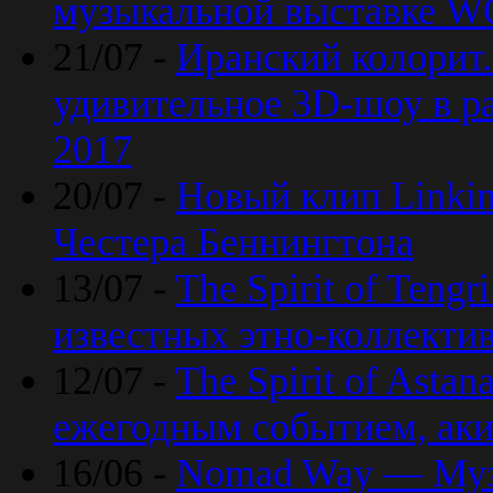
музыкальной выставке 
21/07 -
Иранский колорит
удивительное 3D-шоу в ра
2017
20/07 -
Новый клип Linkin
Честера Беннингтона
13/07 -
The Spirit of Teng
известных этно-коллекти
12/07 -
The Spirit of Asta
ежегодным событием, ак
16/06 -
Nomad Way — Муз