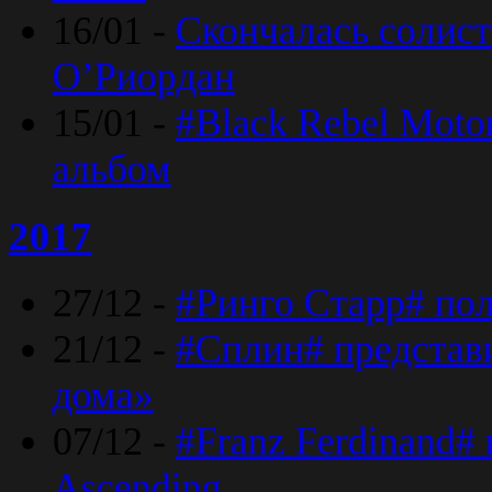
16/01 -
Скончалась солист
O’Риордан
15/01 -
#Black Rebel Moto
альбом
2017
27/12 -
#Ринго Старр# по
21/12 -
#Сплин# представ
дома»
07/12 -
#Franz Ferdinand#
Ascending