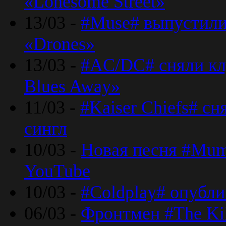
«Lonesome Street»
13/03 -
#Muse# выпустили
«Drones»
13/03 -
#AC/DC# сняли клу
Blues Away»
11/03 -
#Kaiser Chiefs# с
сингл
10/03 -
Новая песня #Mumf
YouTube
10/03 -
#Coldplay# опубли
06/03 -
Фронтмен #The Kil