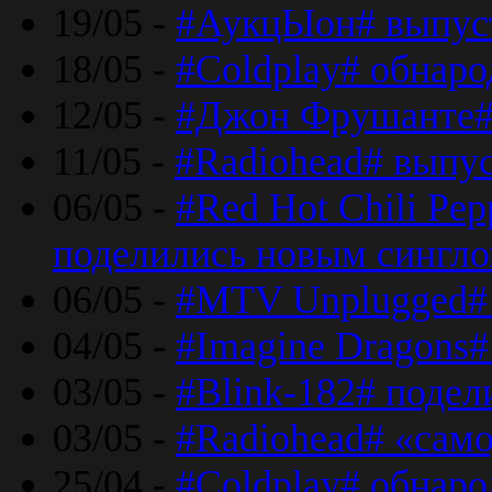
19/05 -
#АукцЫон# выпус
18/05 -
#Coldplay# обнар
12/05 -
#Джон Фрушанте#
11/05 -
#Radiohead# выпу
06/05 -
#Red Hot Chili Pe
поделились новым сингл
06/05 -
#MTV Unplugged# 
04/05 -
#Imagine Dragons#
03/05 -
#Blink-182# поде
03/05 -
#Radiohead# «само
25/04 -
#Coldplay# обнаро