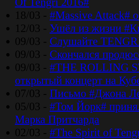
Of Tengri 2016#
18/03 -
#Massive Attack# 
12/03 -
Ушёл из жизни #К
09/03 -
Слушайте TENGRI
09/03 -
Скончался продюс
09/03 -
#THE ROLLING S
открытый концерт на Куб
07/03 -
Письмо #Джона Ле
05/03 -
#Том Йорк# принял
Марка Притчарда
02/03 -
#The Spirit of Ten