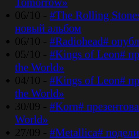
Tomorrow»
06/10 -
#The Rolling Ston
новый альбом
06/10 -
#Radiohead# опуб
05/10 -
#Kings of Leon# п
the World»
04/10 -
#Kings of Leon# п
the World»
30/09 -
#Korn# презентова
World»
27/09 -
#Metallica# подел