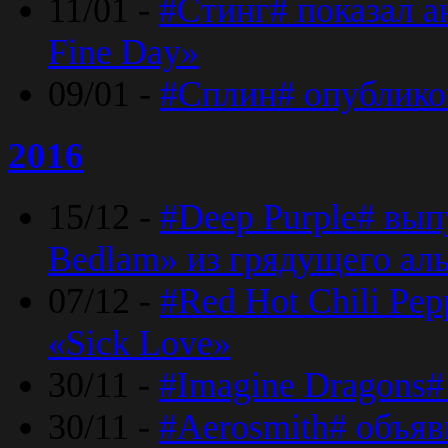
11/01 -
#Стинг# показал 
Fine Day»
09/01 -
#Сплин# опублико
2016
15/12 -
#Deep Purple# вып
Bedlam» из грядущего ал
07/12 -
#Red Hot Chili Pep
«Sick Love»
30/11 -
#Imagine Dragons#
30/11 -
#Aerosmith# объяв