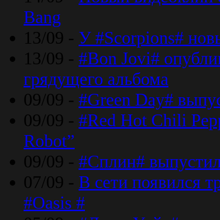
Bang
13/09 -
У #Scorpions# но
13/09 -
#Bon Jovi# опубли
грядущего альбома
09/09 -
#Green Day# выпус
09/09 -
#Red Hot Chili Pe
Robot”
09/09 -
#Сплин# выпустил
07/09 -
В сети появился т
#Oasis #