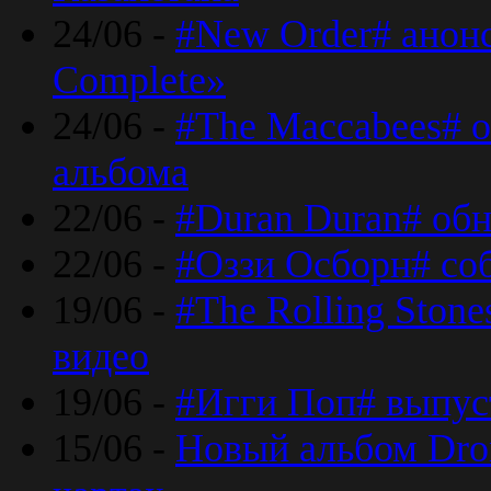
24/06 -
#New Order# анон
Complete»
24/06 -
#The Maccabees# о
альбома
22/06 -
#Duran Duran# обн
22/06 -
#Оззи Осборн# со
19/06 -
#The Rolling Ston
видео
19/06 -
#Игги Поп# выпус
15/06 -
Новый альбом Dron