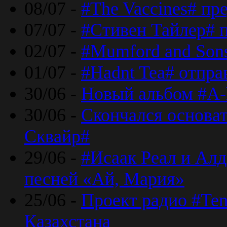
08/07 -
#The Vaccines# пр
07/07 -
#Стивен Тайлер# 
02/07 -
#Mumford and Sons
01/07 -
#Hadnt Tea# отпра
30/06 -
Новый альбом #A-
30/06 -
Скончался основа
Сквайр#
29/06 -
#Исаак Реал и Алд
песней «Ай, Мария»
25/06 -
Проект радио #Te
Казахстана