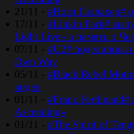
21/11 -
#Ноэл Галлахер# о
17/11 -
#Linkin Park# вып
Light Live» в память о Че
07/11 -
#U2# поделились н
Own Way
05/11 -
#Black Rebel Moto
видео
01/11 -
#Franz Ferdinand#
Ascending»
01/11 -
#The Spirit of Ten