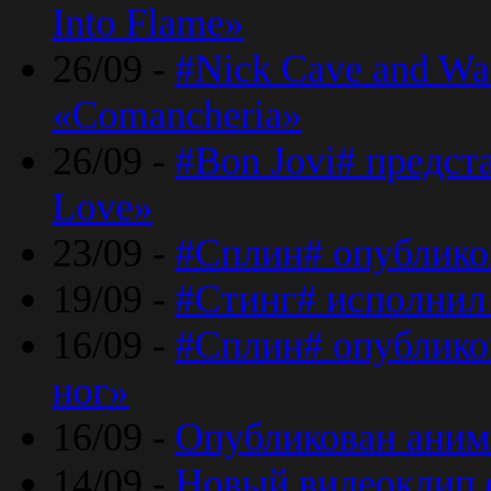
Into Flame»
26/09 -
#Nick Cave and Wa
«Comancheria»
26/09 -
#Bon Jovi# предста
Love»
23/09 -
#Сплин# опублико
19/09 -
#Стинг# исполнил
16/09 -
#Сплин# опубликов
ног»
16/09 -
Опубликован аним
14/09 -
Новый видеоклип 