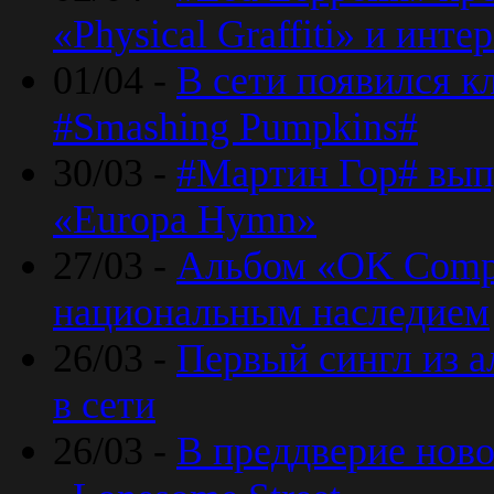
«Physical Graffiti» и инт
01/04 -
В сети появился к
#Smashing Pumpkins#
30/03 -
#Мартин Гор# вып
«Europa Hymn»
27/03 -
Альбом «OK Compu
национальным наследием
26/03 -
Первый сингл из а
в сети
26/03 -
В преддверие ново