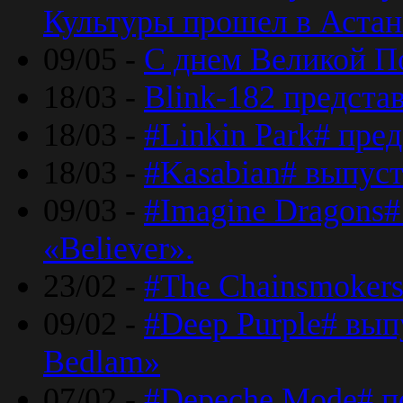
Культуры прошел в Астан
09/05 -
С днем Великой П
18/03 -
Blink-182 предста
18/03 -
#Linkin Park# пре
18/03 -
#Kasabian# выпуст
09/03 -
#Imagine Dragons#
«Believer».
23/02 -
#The Chainsmokers
09/02 -
#Deep Purple# вып
Bedlam»
07/02 -
#Depeche Mode# п