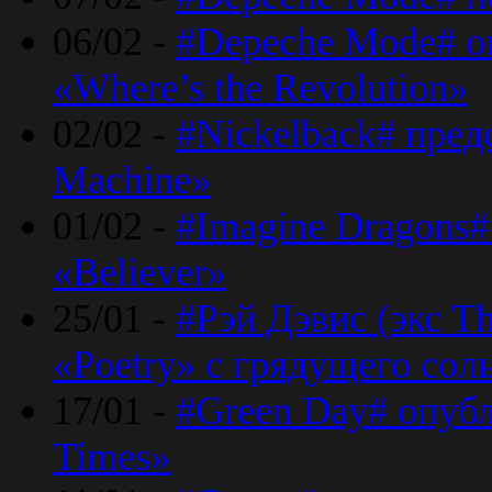
06/02 -
#Depeche Mode# о
«Where’s the Revolution»
02/02 -
#Nickelback# пред
Machine»
01/02 -
#Imagine Dragons#
«Believer»
25/01 -
#Рэй Дэвис (экс T
«Poetry» с грядущего сол
17/01 -
#Green Day# опубл
Times»