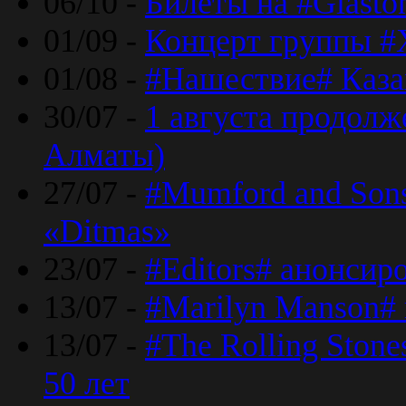
06/10 -
Билеты на #Glasto
01/09 -
Концерт группы #
01/08 -
#Нашествие# Каза
30/07 -
1 августа продолж
Алматы)
27/07 -
#Mumford and Sons
«Ditmas»
23/07 -
#Editors# анонсир
13/07 -
#Marilyn Manson#
13/07 -
#The Rolling Ston
50 лет