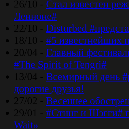
26/10 -
Стал известен реж
Ленноне#
22/10 -
Disturbed #предст
18/10 -
#5 известнейших п
20/04 -
Главный фестивал
#The Spirit of Tengri#
13/04 -
Всемирный день #р
дорогие друзья!
27/02 -
Весеннее обострен
29/01 -
#Стинг и Шэгги# 
Wait»