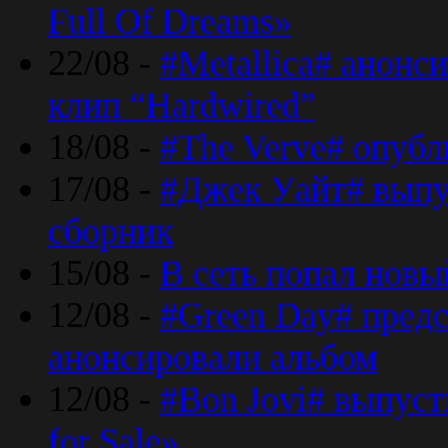
Full Of Dreams»
22/08 -
#Metallica# анонс
клип “Hardwired”
18/08 -
#The Verve# опубл
17/08 -
#Джек Уайт# выпу
сборник
15/08 -
В сеть попал новый
12/08 -
#Green Day# предс
анонсировали альбом
12/08 -
#Bon Jovi# выпуст
for Sale»