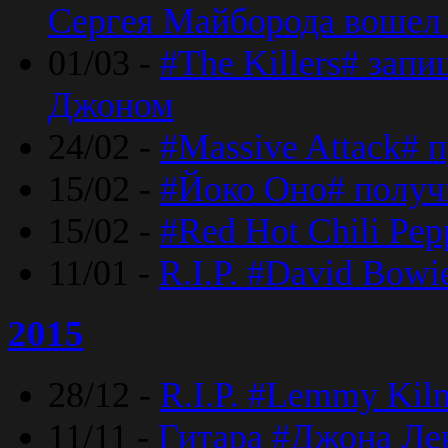
Сергея Майборода вошел 
01/03 -
#The Killers# зап
Джоном
24/02 -
#Massive Attack# 
15/02 -
#Йоко Оно# полу
15/02 -
#Red Hot Chili Pe
11/01 -
R.I.P. #David Bowi
2015
28/12 -
R.I.P. #Lemmy Kilm
11/11 -
Гитара #Джона Лен