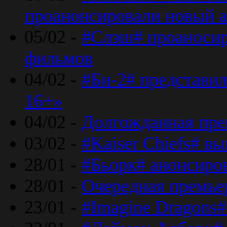
проанонсировали новый 
05/02 -
#Слэш# проаносир
фильмов
04/02 -
#Би-2# представил
16+»
04/02 -
Долгожданная прем
03/02 -
#Kaiser Chiefs# в
28/01 -
#Бьорк# анонсиров
28/01 -
Очередная премьер
23/01 -
#Imagine Dragons#