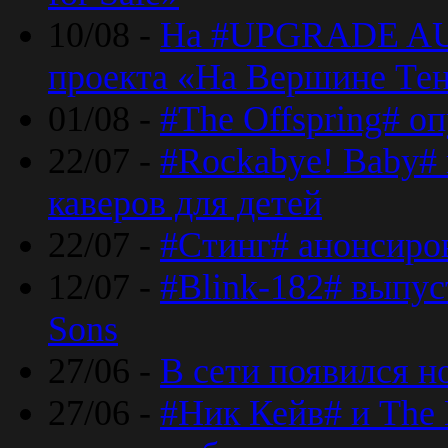
10/08 -
На #UPGRADE AU
проекта «На Вершине Те
01/08 -
#The Offspring# о
22/07 -
#Rockabye! Baby#
каверов для детей
22/07 -
#Стинг# анонсиро
12/07 -
#Blink-182# выпу
Sons
27/06 -
В сети появился н
27/06 -
#Ник Кейв# и The 