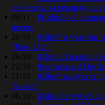
с молотка за рекордную 
09/11 -
#Coldplay# анонси
песню
26/10 -
#Blur# и участик т
“Park Life”
26/10 -
#Duran Duran# обн
22/10 -
Фестиваль #The Sp
21/10 -
#Blur# выпустят ф
Towers”
06/10 -
#Bloc Party# обна