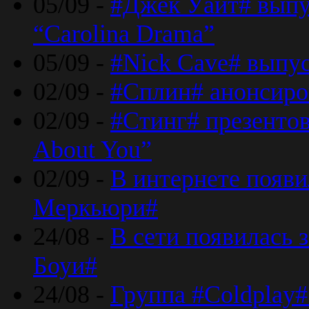
05/09 -
#Джек Уайт# выпу
“Carolina Drama”
05/09 -
#Nick Cave# выпус
02/09 -
#Сплин# анонсиро
02/09 -
#Стинг# презентова
About You”
02/09 -
В интернете появ
Меркьюри#
24/08 -
В сети появилась 
Боуи#
24/08 -
Группа #Coldplay#