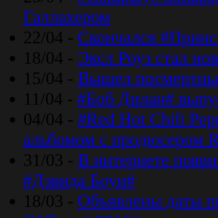
Галлахером
22/04 -
Скончался #Принс
18/04 -
Эксл Роуз стал н
15/04 -
Вышел посмертный
11/04 -
#Боб Дилан# выпу
04/04 -
#Red Hot Chili Pe
альбомом с продюсером R
31/03 -
В интернете появи
#Дэвида Боуи#
18/03 -
Объявлены даты пр