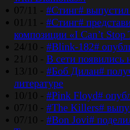
07/11 -
#Стинг# выпустил 
01/11 -
#Стинг# представ
композиции «I Can’t Stop 
24/10 -
#Blink-182# опубл
21/10 -
В сети появились 
13/10 -
#Боб Дилан# полу
литературе
10/10 -
#Pink Floyd# опуб
07/10 -
#The Killers# вып
07/10 -
#Bon Jovi# подели