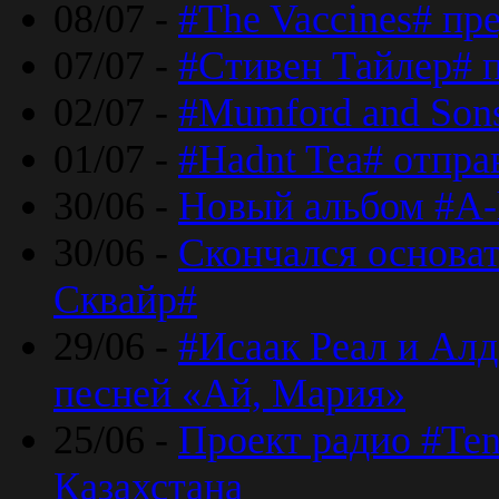
08/07 -
#The Vaccines# пр
07/07 -
#Стивен Тайлер# 
02/07 -
#Mumford and Sons
01/07 -
#Hadnt Tea# отпра
30/06 -
Новый альбом #A-
30/06 -
Скончался основа
Сквайр#
29/06 -
#Исаак Реал и Алд
песней «Ай, Мария»
25/06 -
Проект радио #Te
Казахстана