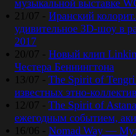
музыкальной выставке 
21/07 -
Иранский колорит
удивительное 3D-шоу в ра
2017
20/07 -
Новый клип Linkin
Честера Беннингтона
13/07 -
The Spirit of Teng
известных этно-коллекти
12/07 -
The Spirit of Asta
ежегодным событием, ак
16/06 -
Nomad Way — Муз