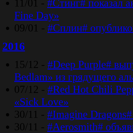
11/01 -
#Стинг# показал 
Fine Day»
09/01 -
#Сплин# опублико
2016
15/12 -
#Deep Purple# вып
Bedlam» из грядущего ал
07/12 -
#Red Hot Chili Pep
«Sick Love»
30/11 -
#Imagine Dragons#
30/11 -
#Aerosmith# объяв