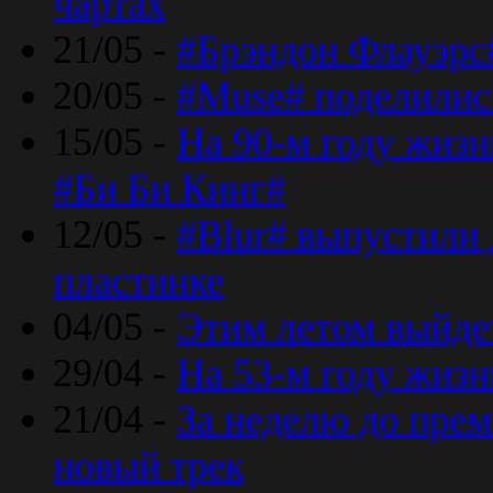
чартах
21/05 -
#Брэндон Флауэрс
20/05 -
#Muse# поделилис
15/05 -
На 90-м году жиз
#Би Би Кинг#
12/05 -
#Blur# выпустили
пластинке
04/05 -
Этим летом выйде
29/04 -
На 53-м году жиз
21/04 -
За неделю до прем
новый трек