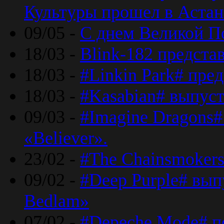
Культуры прошел в Астан
09/05 -
С днем Великой П
18/03 -
Blink-182 предста
18/03 -
#Linkin Park# пре
18/03 -
#Kasabian# выпуст
09/03 -
#Imagine Dragons#
«Believer».
23/02 -
#The Chainsmokers
09/02 -
#Deep Purple# вып
Bedlam»
07/02 -
#Depeche Mode# п