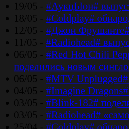
19/05 -
#АукцЫон# выпус
18/05 -
#Coldplay# обнар
12/05 -
#Джон Фрушанте#
11/05 -
#Radiohead# выпу
06/05 -
#Red Hot Chili Pe
поделились новым сингл
06/05 -
#MTV Unplugged# 
04/05 -
#Imagine Dragons#
03/05 -
#Blink-182# поде
03/05 -
#Radiohead# «само
25/04 -
#Coldplay# обнаро