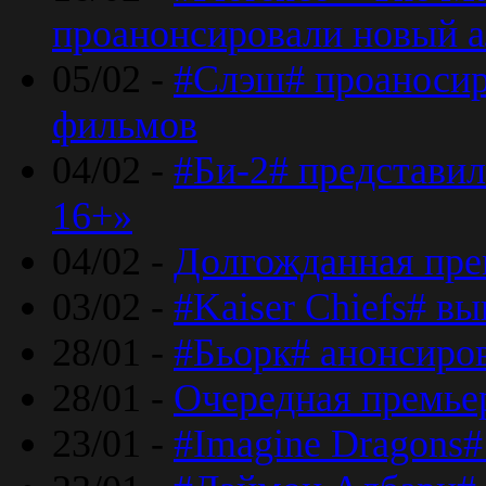
проанонсировали новый 
05/02 -
#Слэш# проаносир
фильмов
04/02 -
#Би-2# представил
16+»
04/02 -
Долгожданная прем
03/02 -
#Kaiser Chiefs# в
28/01 -
#Бьорк# анонсиров
28/01 -
Очередная премьер
23/01 -
#Imagine Dragons#