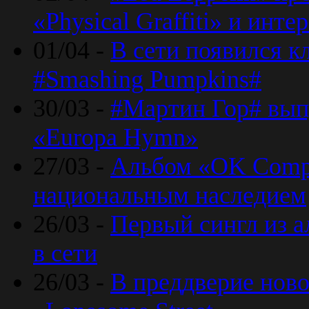
«Physical Graffiti» и инт
01/04 -
В сети появился к
#Smashing Pumpkins#
30/03 -
#Мартин Гор# вып
«Europa Hymn»
27/03 -
Альбом «OK Compu
национальным наследием
26/03 -
Первый сингл из а
в сети
26/03 -
В преддверие ново