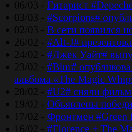
06/03 -
Гитарист #Depech
03/03 -
#Scorpions# опубл
02/03 -
В сети появился н
26/02 -
#Alt-J# презентова
24/02 -
#Джек Уайт# выпу
23/02 -
#Blur# опубликова
альбома «The Magic Whip
20/02 -
#U2# сняли фильм 
19/02 -
Объявлены побед
17/02 -
Фронтмен #Green 
16/02 -
#Florence + The M