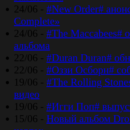
24/06 -
#New Order# анон
Complete»
24/06 -
#The Maccabees# о
альбома
22/06 -
#Duran Duran# обн
22/06 -
#Оззи Осборн# со
19/06 -
#The Rolling Ston
видео
19/06 -
#Игги Поп# выпус
15/06 -
Новый альбом Dron