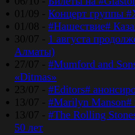
06/10 -
Билеты на #Glasto
01/09 -
Концерт группы #
01/08 -
#Нашествие# Каза
30/07 -
1 августа продолж
Алматы)
27/07 -
#Mumford and Sons
«Ditmas»
23/07 -
#Editors# анонсир
13/07 -
#Marilyn Manson#
13/07 -
#The Rolling Ston
50 лет