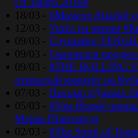
Of Tengri 2016#
18/03 -
#Massive Attack# 
12/03 -
Ушёл из жизни #К
09/03 -
Слушайте TENGRI
09/03 -
Скончался продюс
09/03 -
#THE ROLLING S
открытый концерт на Куб
07/03 -
Письмо #Джона Ле
05/03 -
#Том Йорк# принял
Марка Притчарда
02/03 -
#The Spirit of Ten