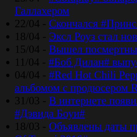
Галлахером
22/04 -
Скончался #Принс
18/04 -
Эксл Роуз стал н
15/04 -
Вышел посмертный
11/04 -
#Боб Дилан# выпу
04/04 -
#Red Hot Chili Pe
альбомом с продюсером R
31/03 -
В интернете появи
#Дэвида Боуи#
18/03 -
Объявлены даты пр