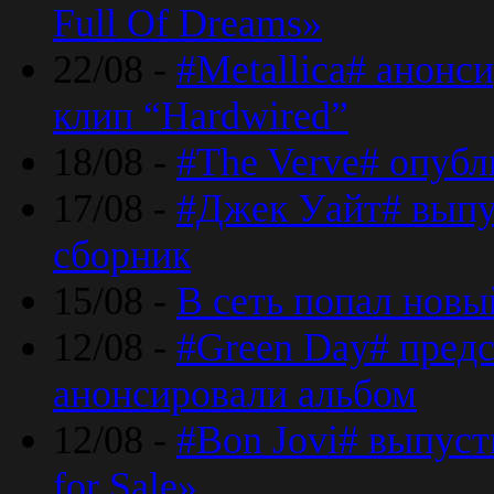
Full Of Dreams»
22/08 -
#Metallica# анонс
клип “Hardwired”
18/08 -
#The Verve# опубл
17/08 -
#Джек Уайт# выпу
сборник
15/08 -
В сеть попал новый
12/08 -
#Green Day# предс
анонсировали альбом
12/08 -
#Bon Jovi# выпуст
for Sale»