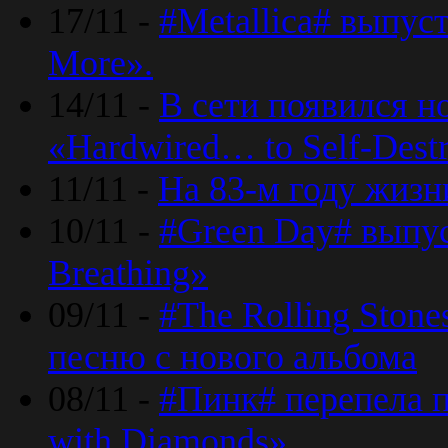
17/11 -
#Metallica# выпус
More».
14/11 -
В сети появился н
«Hardwired… to Self-Destr
11/11 -
На 83-м году жизн
10/11 -
#Green Day# выпус
Breathing»
09/11 -
#The Rolling Ston
песню с нового альбома
08/11 -
#Пинк# перепела п
with Diamonds».