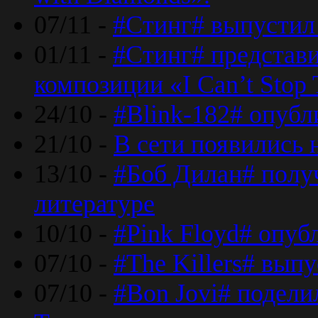
07/11 -
#Стинг# выпустил 
01/11 -
#Стинг# представ
композиции «I Can’t Stop 
24/10 -
#Blink-182# опубл
21/10 -
В сети появились 
13/10 -
#Боб Дилан# полу
литературе
10/10 -
#Pink Floyd# опуб
07/10 -
#The Killers# вып
07/10 -
#Bon Jovi# подели