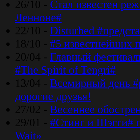
26/10 -
Стал известен реж
Ленноне#
22/10 -
Disturbed #предст
18/10 -
#5 известнейших п
20/04 -
Главный фестивал
#The Spirit of Tengri#
13/04 -
Всемирный день #р
дорогие друзья!
27/02 -
Весеннее обострен
29/01 -
#Стинг и Шэгги# 
Wait»