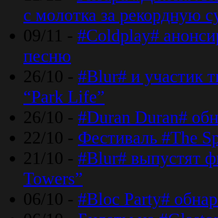
с молотка за рекордную 
09/11 -
#Coldplay# анонси
песню
26/10 -
#Blur# и участик т
“Park Life”
26/10 -
#Duran Duran# обн
22/10 -
Фестиваль #The Sp
21/10 -
#Blur# выпустят ф
Towers”
06/10 -
#Bloc Party# обна