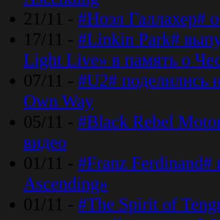
21/11 -
#Ноэл Галлахер# о
17/11 -
#Linkin Park# вып
Light Live» в память о Че
07/11 -
#U2# поделились н
Own Way
05/11 -
#Black Rebel Moto
видео
01/11 -
#Franz Ferdinand#
Ascending»
01/11 -
#The Spirit of Ten