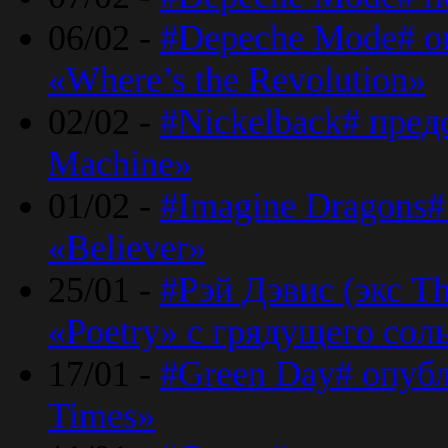
06/02 -
#Depeche Mode# о
«Where’s the Revolution»
02/02 -
#Nickelback# пред
Machine»
01/02 -
#Imagine Dragons#
«Believer»
25/01 -
#Рэй Дэвис (экс T
«Poetry» с грядущего сол
17/01 -
#Green Day# опубл
Times»