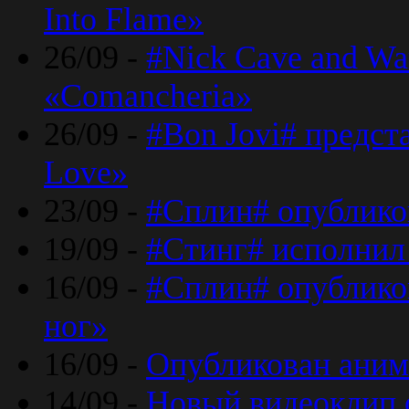
Into Flame»
26/09 -
#Nick Cave and Wa
«Comancheria»
26/09 -
#Bon Jovi# предста
Love»
23/09 -
#Сплин# опублико
19/09 -
#Стинг# исполнил
16/09 -
#Сплин# опубликов
ног»
16/09 -
Опубликован аним
14/09 -
Новый видеоклип 