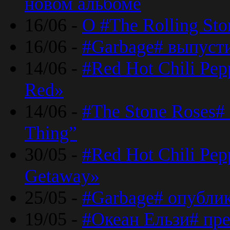
новом альбоме
16/06 -
О #The Rolling St
16/06 -
#Garbage# выпуст
14/06 -
#Red Hot Chili Pe
Red»
14/06 -
#The Stone Roses# 
Thing”
30/05 -
#Red Hot Chili Pe
Getaway»
25/05 -
#Garbage# опубли
19/05 -
#Океан Ельзи# пре