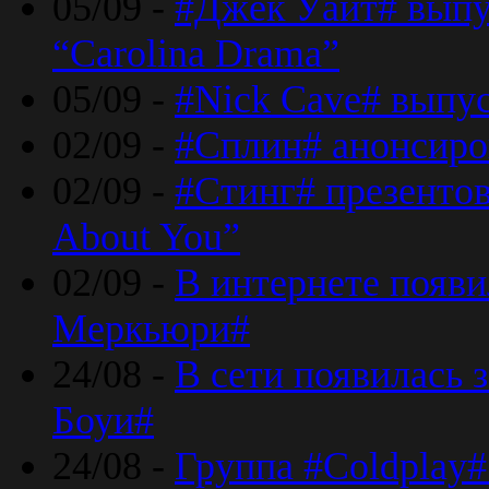
05/09 -
#Джек Уайт# выпу
“Carolina Drama”
05/09 -
#Nick Cave# выпус
02/09 -
#Сплин# анонсиро
02/09 -
#Стинг# презентова
About You”
02/09 -
В интернете появ
Меркьюри#
24/08 -
В сети появилась 
Боуи#
24/08 -
Группа #Coldplay#