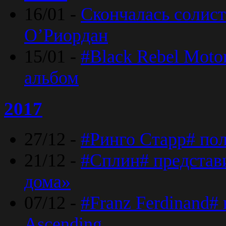
16/01 -
Скончалась солист
O’Риордан
15/01 -
#Black Rebel Moto
альбом
2017
27/12 -
#Ринго Старр# по
21/12 -
#Сплин# представ
дома»
07/12 -
#Franz Ferdinand#
Ascending