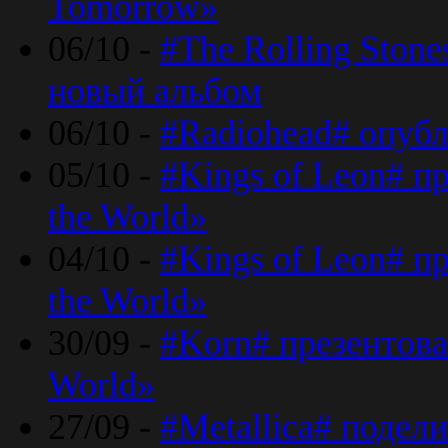
Tomorrow»
06/10 -
#The Rolling Ston
новый альбом
06/10 -
#Radiohead# опуб
05/10 -
#Kings of Leon# п
the World»
04/10 -
#Kings of Leon# п
the World»
30/09 -
#Korn# презентова
World»
27/09 -
#Metallica# подел