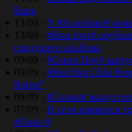
Bang
13/09 -
У #Scorpions# но
13/09 -
#Bon Jovi# опубли
грядущего альбома
09/09 -
#Green Day# выпус
09/09 -
#Red Hot Chili Pe
Robot”
09/09 -
#Сплин# выпустил
07/09 -
В сети появился т
#Oasis #