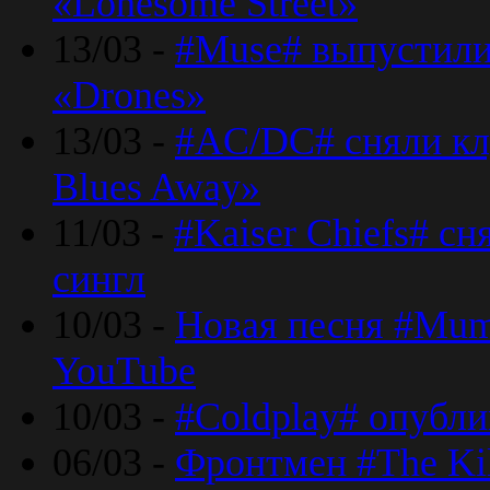
«Lonesome Street»
13/03 -
#Muse# выпустили
«Drones»
13/03 -
#AC/DC# сняли клу
Blues Away»
11/03 -
#Kaiser Chiefs# с
сингл
10/03 -
Новая песня #Mumf
YouTube
10/03 -
#Coldplay# опубли
06/03 -
Фронтмен #The Kil