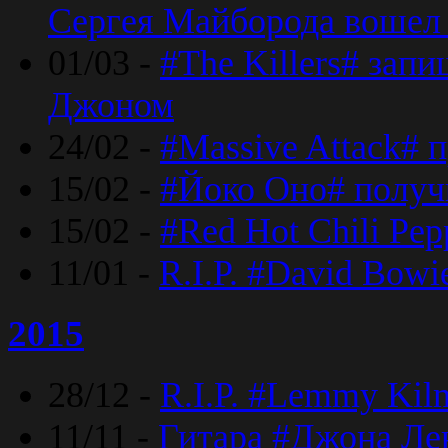
Сергея Майборода вошел 
01/03 -
#The Killers# зап
Джоном
24/02 -
#Massive Attack# 
15/02 -
#Йоко Оно# полу
15/02 -
#Red Hot Chili Pe
11/01 -
R.I.P. #David Bowi
2015
28/12 -
R.I.P. #Lemmy Kilm
11/11 -
Гитара #Джона Лен