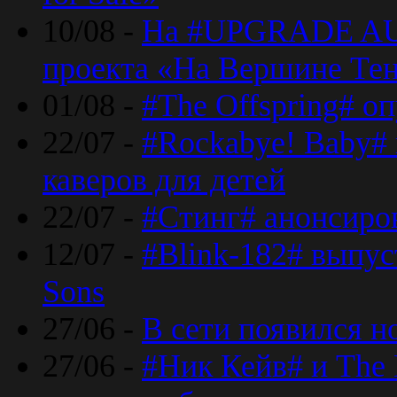
10/08 -
На #UPGRADE AU
проекта «На Вершине Те
01/08 -
#The Offspring# о
22/07 -
#Rockabye! Baby#
каверов для детей
22/07 -
#Стинг# анонсиро
12/07 -
#Blink-182# выпу
Sons
27/06 -
В сети появился н
27/06 -
#Ник Кейв# и The 