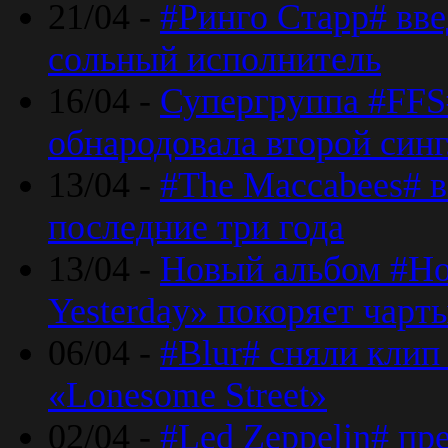
21/04 -
#Ринго Старр# вве
сольный исполнитель
16/04 -
Супергруппа #FFS#
обнародовала второй син
13/04 -
#The Maccabees# в
последние три года
13/04 -
Новый альбом #Но
Yesterday» покоряет чарт
06/04 -
#Blur# сняли клип
«Lonesome Street»
02/04 -
#Led Zeppelin# пр