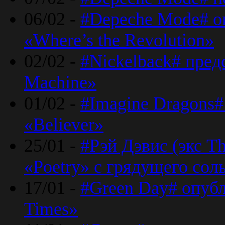
06/02 -
#Depeche Mode# о
«Where’s the Revolution»
02/02 -
#Nickelback# пред
Machine»
01/02 -
#Imagine Dragons#
«Believer»
25/01 -
#Рэй Дэвис (экс T
«Poetry» с грядущего сол
17/01 -
#Green Day# опубл
Times»