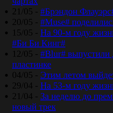
чартах
21/05 -
#Брэндон Флауэрс
20/05 -
#Muse# поделилис
15/05 -
На 90-м году жиз
#Би Би Кинг#
12/05 -
#Blur# выпустили
пластинке
04/05 -
Этим летом выйде
29/04 -
На 53-м году жиз
21/04 -
За неделю до прем
новый трек