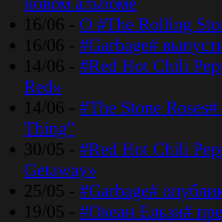
новом альбоме
16/06 -
О #The Rolling St
16/06 -
#Garbage# выпуст
14/06 -
#Red Hot Chili Pe
Red»
14/06 -
#The Stone Roses# 
Thing”
30/05 -
#Red Hot Chili Pe
Getaway»
25/05 -
#Garbage# опубли
19/05 -
#Океан Ельзи# пре