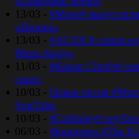
«Lonesome Street»
13/03 -
#Muse# выпустили
«Drones»
13/03 -
#AC/DC# сняли клу
Blues Away»
11/03 -
#Kaiser Chiefs# с
сингл
10/03 -
Новая песня #Mumf
YouTube
10/03 -
#Coldplay# опубли
06/03 -
Фронтмен #The Kil