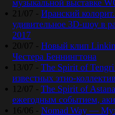
музыкальной выставке 
21/07 -
Иранский колорит
удивительное 3D-шоу в ра
2017
20/07 -
Новый клип Linkin
Честера Беннингтона
13/07 -
The Spirit of Teng
известных этно-коллекти
12/07 -
The Spirit of Asta
ежегодным событием, ак
16/06 -
Nomad Way — Муз