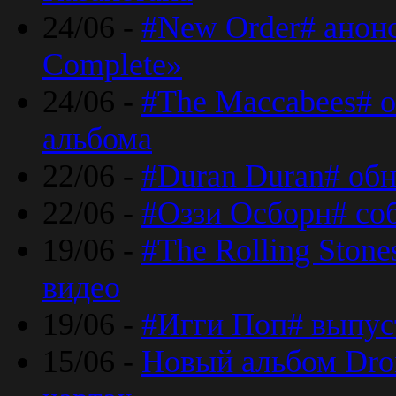
24/06 -
#New Order# анон
Complete»
24/06 -
#The Maccabees# о
альбома
22/06 -
#Duran Duran# обн
22/06 -
#Оззи Осборн# со
19/06 -
#The Rolling Ston
видео
19/06 -
#Игги Поп# выпус
15/06 -
Новый альбом Dron