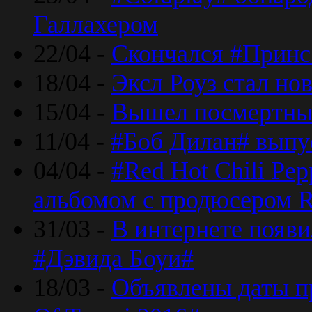
Галлахером
22/04 -
Скончался #Принс
18/04 -
Эксл Роуз стал н
15/04 -
Вышел посмертный
11/04 -
#Боб Дилан# выпу
04/04 -
#Red Hot Chili Pe
альбомом с продюсером R
31/03 -
В интернете появи
#Дэвида Боуи#
18/03 -
Объявлены даты пр