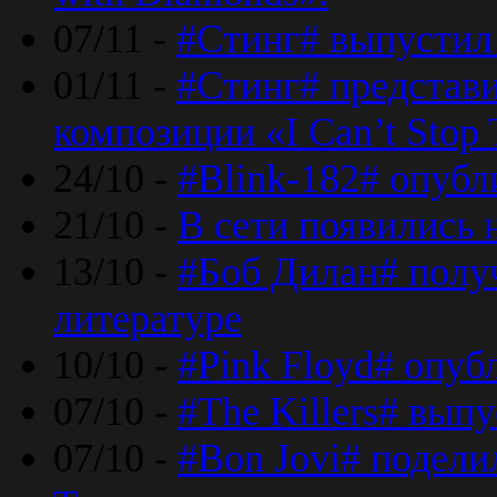
07/11 -
#Стинг# выпустил 
01/11 -
#Стинг# представ
композиции «I Can’t Stop 
24/10 -
#Blink-182# опубл
21/10 -
В сети появились 
13/10 -
#Боб Дилан# полу
литературе
10/10 -
#Pink Floyd# опуб
07/10 -
#The Killers# вып
07/10 -
#Bon Jovi# подели