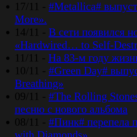
17/11 -
#Metallica# выпус
More».
14/11 -
В сети появился н
«Hardwired… to Self-Destr
11/11 -
На 83-м году жизн
10/11 -
#Green Day# выпус
Breathing»
09/11 -
#The Rolling Ston
песню с нового альбома
08/11 -
#Пинк# перепела п
with Diamonds».