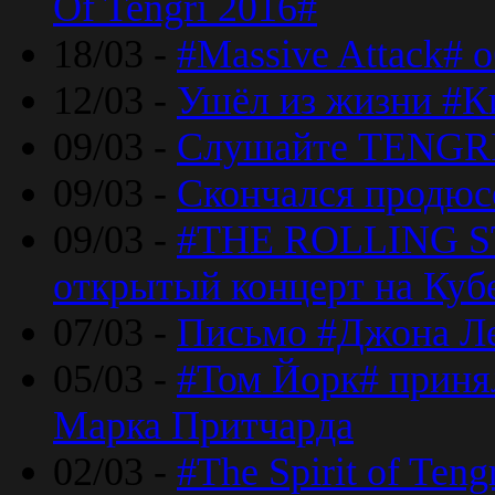
Of Tengri 2016#
18/03 -
#Massive Attack# 
12/03 -
Ушёл из жизни #К
09/03 -
Слушайте TENGRI
09/03 -
Скончался продюс
09/03 -
#THE ROLLING S
открытый концерт на Куб
07/03 -
Письмо #Джона Ле
05/03 -
#Том Йорк# принял
Марка Притчарда
02/03 -
#The Spirit of Ten