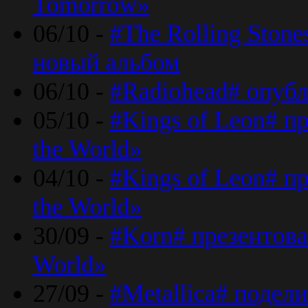
Tomorrow»
06/10 -
#The Rolling Ston
новый альбом
06/10 -
#Radiohead# опуб
05/10 -
#Kings of Leon# п
the World»
04/10 -
#Kings of Leon# п
the World»
30/09 -
#Korn# презентова
World»
27/09 -
#Metallica# подел