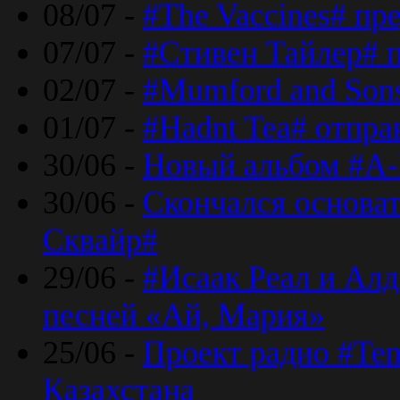
08/07 -
#The Vaccines# пр
07/07 -
#Стивен Тайлер# 
02/07 -
#Mumford and Sons
01/07 -
#Hadnt Tea# отпра
30/06 -
Новый альбом #A-
30/06 -
Скончался основа
Сквайр#
29/06 -
#Исаак Реал и Алд
песней «Ай, Мария»
25/06 -
Проект радио #Te
Казахстана