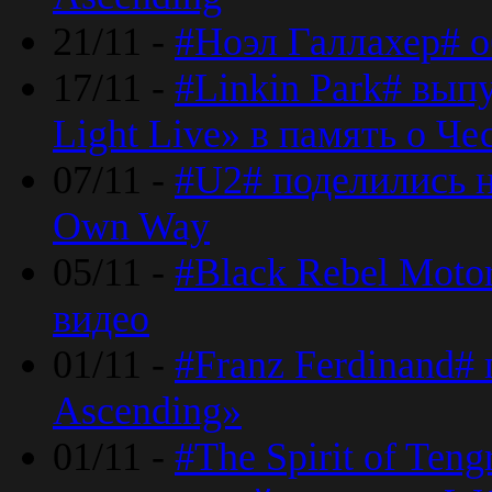
21/11 -
#Ноэл Галлахер# о
17/11 -
#Linkin Park# вып
Light Live» в память о Че
07/11 -
#U2# поделились н
Own Way
05/11 -
#Black Rebel Moto
видео
01/11 -
#Franz Ferdinand#
Ascending»
01/11 -
#The Spirit of Ten