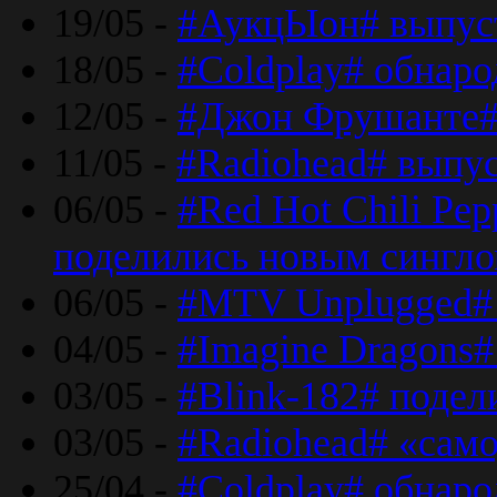
19/05 -
#АукцЫон# выпус
18/05 -
#Coldplay# обнар
12/05 -
#Джон Фрушанте#
11/05 -
#Radiohead# выпу
06/05 -
#Red Hot Chili Pe
поделились новым сингл
06/05 -
#MTV Unplugged# 
04/05 -
#Imagine Dragons#
03/05 -
#Blink-182# поде
03/05 -
#Radiohead# «само
25/04 -
#Coldplay# обнаро