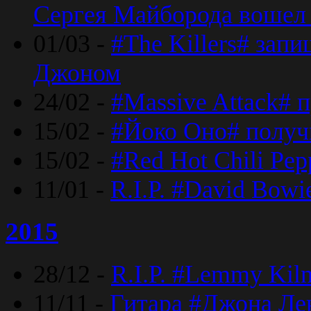
Сергея Майборода вошел 
01/03 -
#The Killers# зап
Джоном
24/02 -
#Massive Attack# 
15/02 -
#Йоко Оно# полу
15/02 -
#Red Hot Chili Pe
11/01 -
R.I.P. #David Bowi
2015
28/12 -
R.I.P. #Lemmy Kilm
11/11 -
Гитара #Джона Лен