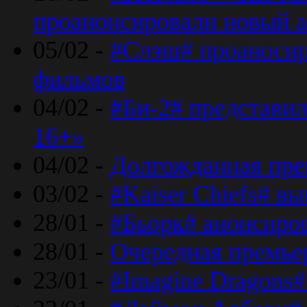
проанонсировали новый 
05/02 -
#Слэш# проаносир
фильмов
04/02 -
#Би-2# представил
16+»
04/02 -
Долгожданная прем
03/02 -
#Kaiser Chiefs# в
28/01 -
#Бьорк# анонсиров
28/01 -
Очередная премьер
23/01 -
#Imagine Dragons#