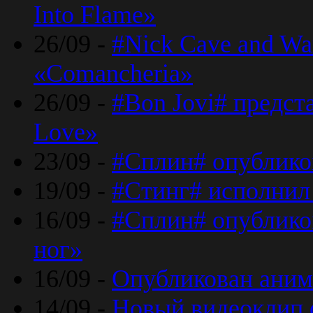
Into Flame»
26/09 -
#Nick Cave and Wa
«Comancheria»
26/09 -
#Bon Jovi# предста
Love»
23/09 -
#Сплин# опублико
19/09 -
#Стинг# исполнил
16/09 -
#Сплин# опубликов
ног»
16/09 -
Опубликован аним
14/09 -
Новый видеоклип 