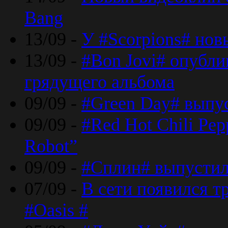
Bang
13/09 -
У #Scorpions# но
13/09 -
#Bon Jovi# опубли
грядущего альбома
09/09 -
#Green Day# выпус
09/09 -
#Red Hot Chili Pe
Robot”
09/09 -
#Сплин# выпустил
07/09 -
В сети появился т
#Oasis #