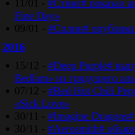
11/01 -
#Стинг# показал 
Fine Day»
09/01 -
#Сплин# опублико
2016
15/12 -
#Deep Purple# вып
Bedlam» из грядущего ал
07/12 -
#Red Hot Chili Pep
«Sick Love»
30/11 -
#Imagine Dragons#
30/11 -
#Aerosmith# объяв