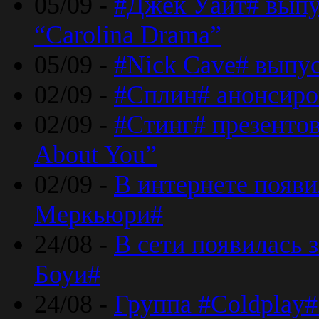
05/09 -
#Джек Уайт# выпу
“Carolina Drama”
05/09 -
#Nick Cave# выпус
02/09 -
#Сплин# анонсиро
02/09 -
#Стинг# презентова
About You”
02/09 -
В интернете появ
Меркьюри#
24/08 -
В сети появилась 
Боуи#
24/08 -
Группа #Coldplay#