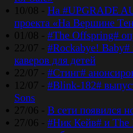
10/08 -
На #UPGRADE AU
проекта «На Вершине Те
01/08 -
#The Offspring# о
22/07 -
#Rockabye! Baby#
каверов для детей
22/07 -
#Стинг# анонсиро
12/07 -
#Blink-182# выпу
Sons
27/06 -
В сети появился н
27/06 -
#Ник Кейв# и The 