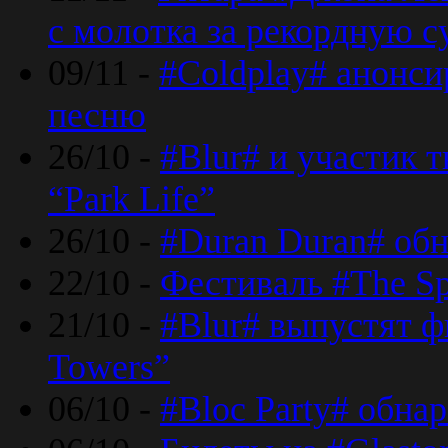
с молотка за рекордную 
09/11 -
#Coldplay# анонси
песню
26/10 -
#Blur# и участик т
“Park Life”
26/10 -
#Duran Duran# обн
22/10 -
Фестиваль #The Sp
21/10 -
#Blur# выпустят ф
Towers”
06/10 -
#Bloc Party# обна