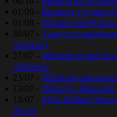
06/10 -
Билеты на #Glasto
01/09 -
Концерт группы #
01/08 -
#Нашествие# Каза
30/07 -
1 августа продолж
Алматы)
27/07 -
#Mumford and Sons
«Ditmas»
23/07 -
#Editors# анонсир
13/07 -
#Marilyn Manson#
13/07 -
#The Rolling Ston
50 лет