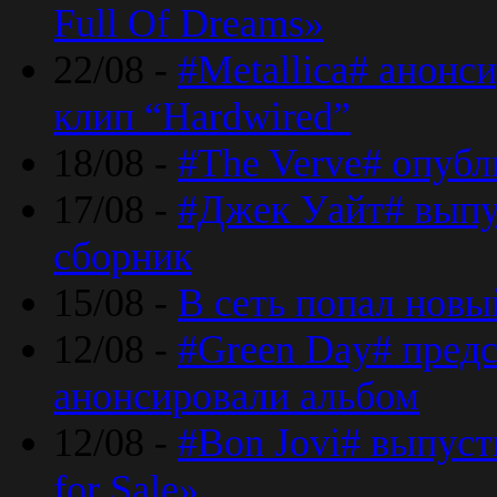
Full Of Dreams»
22/08 -
#Metallica# анонс
клип “Hardwired”
18/08 -
#The Verve# опубл
17/08 -
#Джек Уайт# выпу
сборник
15/08 -
В сеть попал новый
12/08 -
#Green Day# предс
анонсировали альбом
12/08 -
#Bon Jovi# выпуст
for Sale»