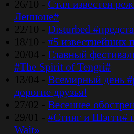
26/10 -
Стал известен реж
Ленноне#
22/10 -
Disturbed #предст
18/10 -
#5 известнейших п
20/04 -
Главный фестивал
#The Spirit of Tengri#
13/04 -
Всемирный день #р
дорогие друзья!
27/02 -
Весеннее обострен
29/01 -
#Стинг и Шэгги# 
Wait»