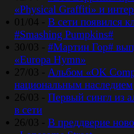
«Physical Graffiti» и инт
01/04 -
В сети появился к
#Smashing Pumpkins#
30/03 -
#Мартин Гор# вып
«Europa Hymn»
27/03 -
Альбом «OK Compu
национальным наследием
26/03 -
Первый сингл из а
в сети
26/03 -
В преддверие ново