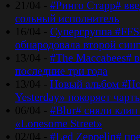
21/04 -
#Ринго Старр# вве
сольный исполнитель
16/04 -
Супергруппа #FFS#
обнародовала второй син
13/04 -
#The Maccabees# в
последние три года
13/04 -
Новый альбом #Но
Yesterday» покоряет чарт
06/04 -
#Blur# сняли клип
«Lonesome Street»
02/04 -
#Led Zeppelin# пр