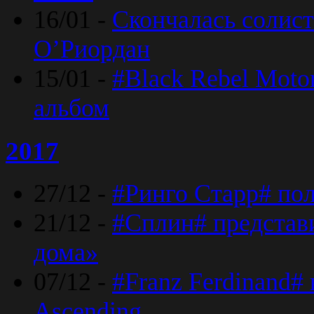
16/01 -
Скончалась солист
O’Риордан
15/01 -
#Black Rebel Moto
альбом
2017
27/12 -
#Ринго Старр# по
21/12 -
#Сплин# представ
дома»
07/12 -
#Franz Ferdinand#
Ascending