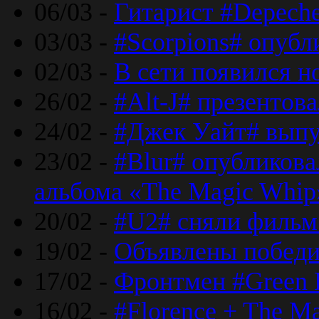
06/03 -
Гитарист #Depech
03/03 -
#Scorpions# опубл
02/03 -
В сети появился н
26/02 -
#Alt-J# презентова
24/02 -
#Джек Уайт# выпу
23/02 -
#Blur# опубликова
альбома «The Magic Whip
20/02 -
#U2# сняли фильм 
19/02 -
Объявлены побед
17/02 -
Фронтмен #Green 
16/02 -
#Florence + The M