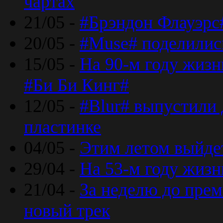
чартах
21/05 -
#Брэндон Флауэрс
20/05 -
#Muse# поделилис
15/05 -
На 90-м году жиз
#Би Би Кинг#
12/05 -
#Blur# выпустили
пластинке
04/05 -
Этим летом выйде
29/04 -
На 53-м году жиз
21/04 -
За неделю до прем
новый трек