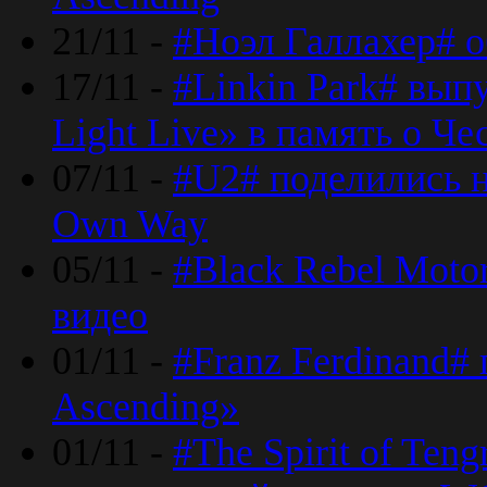
21/11 -
#Ноэл Галлахер# о
17/11 -
#Linkin Park# вып
Light Live» в память о Че
07/11 -
#U2# поделились н
Own Way
05/11 -
#Black Rebel Moto
видео
01/11 -
#Franz Ferdinand#
Ascending»
01/11 -
#The Spirit of Ten