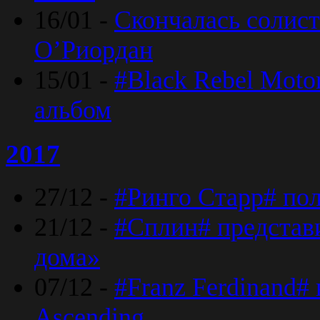
16/01 -
Скончалась солист
O’Риордан
15/01 -
#Black Rebel Moto
альбом
2017
27/12 -
#Ринго Старр# по
21/12 -
#Сплин# представ
дома»
07/12 -
#Franz Ferdinand#
Ascending