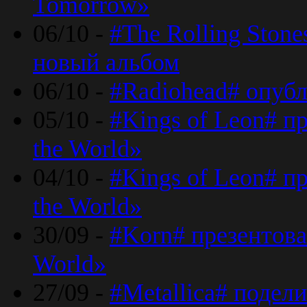
Tomorrow»
06/10 -
#The Rolling Ston
новый альбом
06/10 -
#Radiohead# опуб
05/10 -
#Kings of Leon# п
the World»
04/10 -
#Kings of Leon# п
the World»
30/09 -
#Korn# презентова
World»
27/09 -
#Metallica# подел