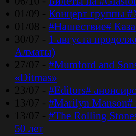
06/10 -
Билеты на #Glasto
01/09 -
Концерт группы #
01/08 -
#Нашествие# Каза
30/07 -
1 августа продолж
Алматы)
27/07 -
#Mumford and Sons
«Ditmas»
23/07 -
#Editors# анонсир
13/07 -
#Marilyn Manson#
13/07 -
#The Rolling Ston
50 лет