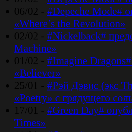
06/02 -
#Depeche Mode# о
«Where’s the Revolution»
02/02 -
#Nickelback# пред
Machine»
01/02 -
#Imagine Dragons#
«Believer»
25/01 -
#Рэй Дэвис (экс T
«Poetry» с грядущего сол
17/01 -
#Green Day# опубл
Times»