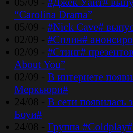
05/09 -
#Джек Уайт# выпу
“Carolina Drama”
05/09 -
#Nick Cave# выпус
02/09 -
#Сплин# анонсиро
02/09 -
#Стинг# презентова
About You”
02/09 -
В интернете появ
Меркьюри#
24/08 -
В сети появилась 
Боуи#
24/08 -
Группа #Coldplay#