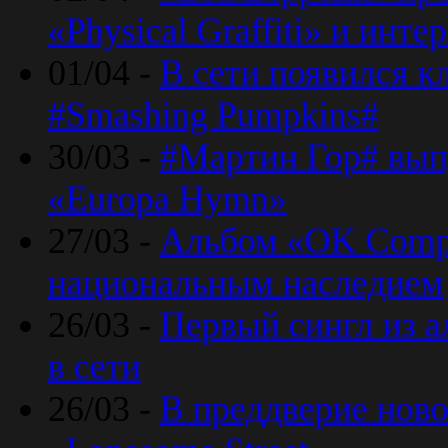
«Physical Graffiti» и инт
01/04 -
В сети появился к
#Smashing Pumpkins#
30/03 -
#Мартин Гор# вып
«Europa Hymn»
27/03 -
Альбом «OK Compu
национальным наследием
26/03 -
Первый сингл из а
в сети
26/03 -
В преддверие ново