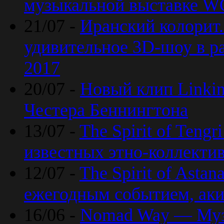
музыкальной выставке 
21/07 -
Иранский колорит
удивительное 3D-шоу в ра
2017
20/07 -
Новый клип Linkin
Честера Беннингтона
13/07 -
The Spirit of Teng
известных этно-коллекти
12/07 -
The Spirit of Asta
ежегодным событием, ак
16/06 -
Nomad Way — Муз