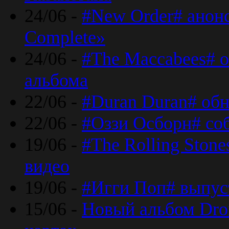
24/06 -
#New Order# анон
Complete»
24/06 -
#The Maccabees# о
альбома
22/06 -
#Duran Duran# обн
22/06 -
#Оззи Осборн# со
19/06 -
#The Rolling Ston
видео
19/06 -
#Игги Поп# выпус
15/06 -
Новый альбом Dron