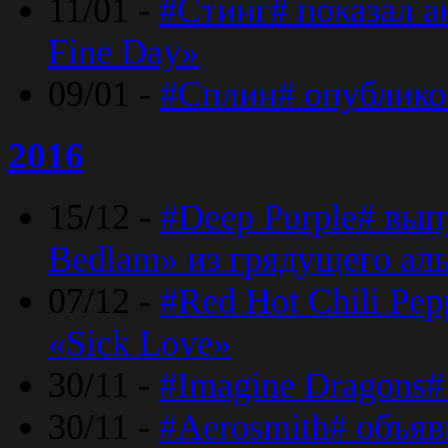
11/01 -
#Стинг# показал 
Fine Day»
09/01 -
#Сплин# опублико
2016
15/12 -
#Deep Purple# вып
Bedlam» из грядущего ал
07/12 -
#Red Hot Chili Pep
«Sick Love»
30/11 -
#Imagine Dragons#
30/11 -
#Aerosmith# объяв