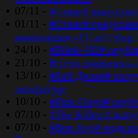
07/11 -
#Стинг# выпустил 
01/11 -
#Стинг# представ
композиции «I Can’t Stop 
24/10 -
#Blink-182# опубл
21/10 -
В сети появились 
13/10 -
#Боб Дилан# полу
литературе
10/10 -
#Pink Floyd# опуб
07/10 -
#The Killers# вып
07/10 -
#Bon Jovi# подели