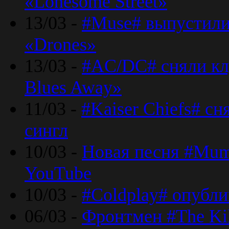
«Lonesome Street»
13/03 -
#Muse# выпустили
«Drones»
13/03 -
#AC/DC# сняли клу
Blues Away»
11/03 -
#Kaiser Chiefs# с
сингл
10/03 -
Новая песня #Mumf
YouTube
10/03 -
#Coldplay# опубли
06/03 -
Фронтмен #The Kil