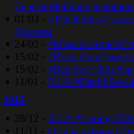
Сергея Майборода вошел 
01/03 -
#The Killers# зап
Джоном
24/02 -
#Massive Attack# 
15/02 -
#Йоко Оно# полу
15/02 -
#Red Hot Chili Pe
11/01 -
R.I.P. #David Bowi
2015
28/12 -
R.I.P. #Lemmy Kilm
11/11 -
Гитара #Джона Лен