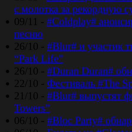
с молотка за рекордную 
09/11 -
#Coldplay# анонси
песню
26/10 -
#Blur# и участик т
“Park Life”
26/10 -
#Duran Duran# обн
22/10 -
Фестиваль #The Sp
21/10 -
#Blur# выпустят ф
Towers”
06/10 -
#Bloc Party# обна