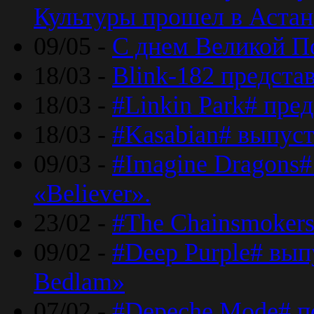
Культуры прошел в Астан
09/05 -
С днем Великой П
18/03 -
Blink-182 предста
18/03 -
#Linkin Park# пре
18/03 -
#Kasabian# выпуст
09/03 -
#Imagine Dragons#
«Believer».
23/02 -
#The Chainsmokers
09/02 -
#Deep Purple# вып
Bedlam»
07/02 -
#Depeche Mode# п