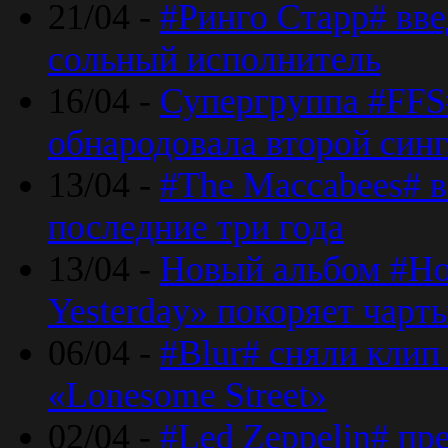
21/04 -
#Ринго Старр# вве
сольный исполнитель
16/04 -
Супергруппа #FFS#
обнародовала второй син
13/04 -
#The Maccabees# в
последние три года
13/04 -
Новый альбом #Но
Yesterday» покоряет чарт
06/04 -
#Blur# сняли клип
«Lonesome Street»
02/04 -
#Led Zeppelin# пр