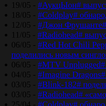
19/05 -
#АукцЫон# выпус
18/05 -
#Coldplay# обнар
12/05 -
#Джон Фрушанте#
11/05 -
#Radiohead# выпу
06/05 -
#Red Hot Chili Pe
поделились новым сингл
06/05 -
#MTV Unplugged# 
04/05 -
#Imagine Dragons#
03/05 -
#Blink-182# поде
03/05 -
#Radiohead# «само
25/04 -
#Coldplay# обнаро