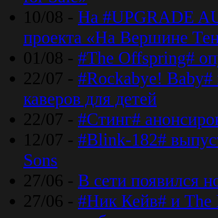
10/08 -
На #UPGRADE AU
проекта «На Вершине Те
01/08 -
#The Offspring# о
22/07 -
#Rockabye! Baby#
каверов для детей
22/07 -
#Стинг# анонсиро
12/07 -
#Blink-182# выпу
Sons
27/06 -
В сети появился н
27/06 -
#Ник Кейв# и The 