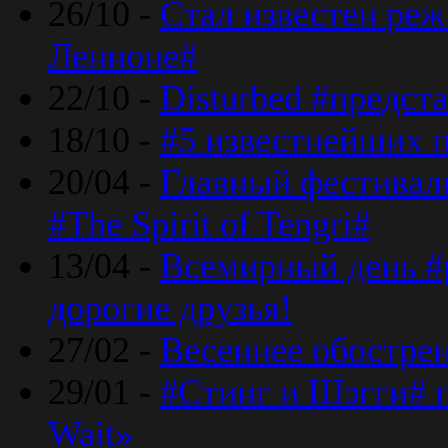
26/10 -
Стал известен реж
Ленноне#
22/10 -
Disturbed #предст
18/10 -
#5 известнейших п
20/04 -
Главный фестивал
#The Spirit of Tengri#
13/04 -
Всемирный день #р
дорогие друзья!
27/02 -
Весеннее обострен
29/01 -
#Стинг и Шэгги# 
Wait»