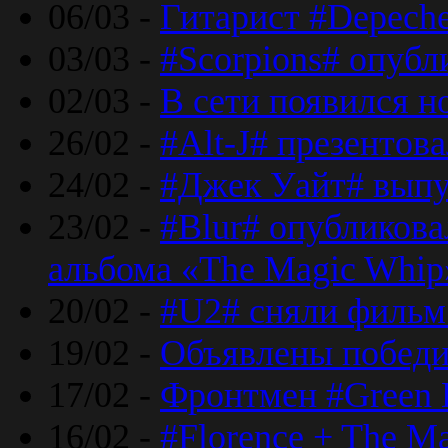
06/03 -
Гитарист #Depech
03/03 -
#Scorpions# опубл
02/03 -
В сети появился н
26/02 -
#Alt-J# презентова
24/02 -
#Джек Уайт# выпу
23/02 -
#Blur# опубликова
альбома «The Magic Whip
20/02 -
#U2# сняли фильм 
19/02 -
Объявлены побед
17/02 -
Фронтмен #Green 
16/02 -
#Florence + The M