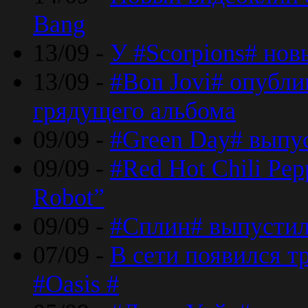
Bang
13/09 -
У #Scorpions# но
13/09 -
#Bon Jovi# опубли
грядущего альбома
09/09 -
#Green Day# выпус
09/09 -
#Red Hot Chili Pe
Robot”
09/09 -
#Сплин# выпустил
07/09 -
В сети появился т
#Oasis #