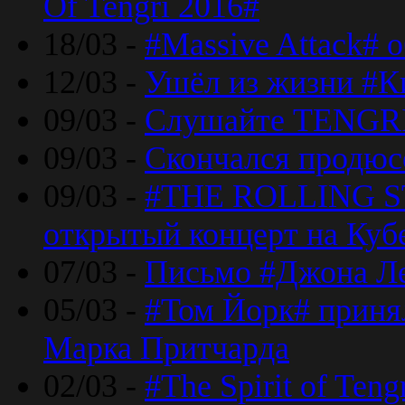
Of Tengri 2016#
18/03 -
#Massive Attack# 
12/03 -
Ушёл из жизни #К
09/03 -
Слушайте TENGRI
09/03 -
Скончался продюс
09/03 -
#THE ROLLING S
открытый концерт на Куб
07/03 -
Письмо #Джона Ле
05/03 -
#Том Йорк# принял
Марка Притчарда
02/03 -
#The Spirit of Ten