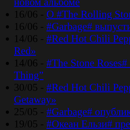
новом альбоме
16/06 -
О #The Rolling St
16/06 -
#Garbage# выпуст
14/06 -
#Red Hot Chili Pe
Red»
14/06 -
#The Stone Roses# 
Thing”
30/05 -
#Red Hot Chili Pe
Getaway»
25/05 -
#Garbage# опубли
19/05 -
#Океан Ельзи# пре