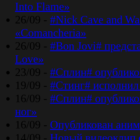
Into Flame»
26/09 -
#Nick Cave and Wa
«Comancheria»
26/09 -
#Bon Jovi# предста
Love»
23/09 -
#Сплин# опублико
19/09 -
#Стинг# исполнил
16/09 -
#Сплин# опубликов
ног»
16/09 -
Опубликован аним
14/09 -
Новый видеоклип 