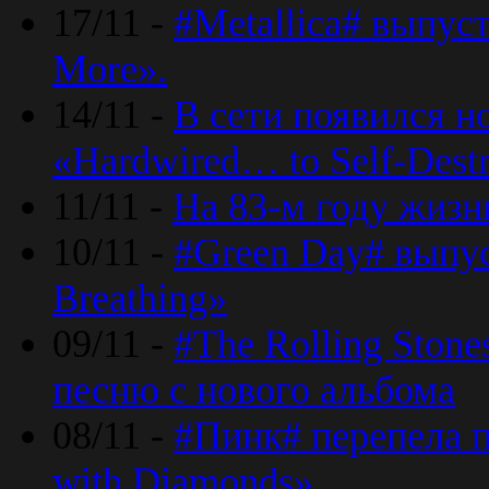
17/11 -
#Metallica# выпус
More».
14/11 -
В сети появился н
«Hardwired… to Self-Destr
11/11 -
На 83-м году жизн
10/11 -
#Green Day# выпус
Breathing»
09/11 -
#The Rolling Ston
песню с нового альбома
08/11 -
#Пинк# перепела п
with Diamonds».