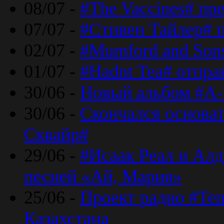
08/07 -
#The Vaccines# пр
07/07 -
#Стивен Тайлер# 
02/07 -
#Mumford and Sons
01/07 -
#Hadnt Tea# отпра
30/06 -
Новый альбом #A-
30/06 -
Скончался основа
Сквайр#
29/06 -
#Исаак Реал и Алд
песней «Ай, Мария»
25/06 -
Проект радио #Te
Казахстана