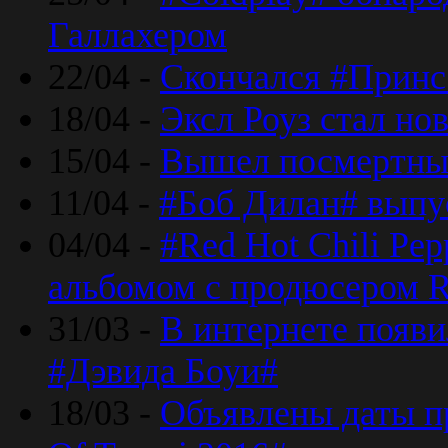
Галлахером
22/04 -
Скончался #Принс
18/04 -
Эксл Роуз стал н
15/04 -
Вышел посмертный
11/04 -
#Боб Дилан# выпу
04/04 -
#Red Hot Chili Pe
альбомом с продюсером R
31/03 -
В интернете появи
#Дэвида Боуи#
18/03 -
Объявлены даты пр