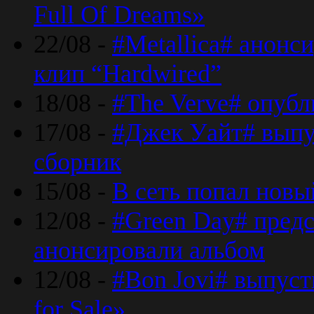
Full Of Dreams»
22/08 -
#Metallica# анонс
клип “Hardwired”
18/08 -
#The Verve# опубл
17/08 -
#Джек Уайт# выпу
сборник
15/08 -
В сеть попал новый
12/08 -
#Green Day# предс
анонсировали альбом
12/08 -
#Bon Jovi# выпуст
for Sale»