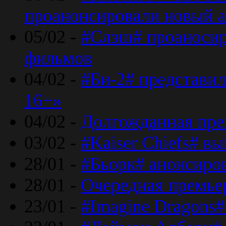
проанонсировали новый 
05/02 -
#Слэш# проаносир
фильмов
04/02 -
#Би-2# представил
16+»
04/02 -
Долгожданная прем
03/02 -
#Kaiser Chiefs# в
28/01 -
#Бьорк# анонсиров
28/01 -
Очередная премьер
23/01 -
#Imagine Dragons#