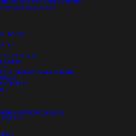
годным событием, аким Астаны Исекешев
ультуры прошел в Астане
у»
л «Believer».
Bedlam»
’s the Revolution»
he Machine»
er»
etry» с грядущего сольного альбома
d Times»
ne Fine Day»
м»
 Bedlam» из грядущего альбома
к «Sick Love»
More».