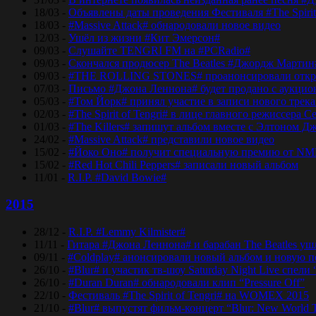
18/03 -
Объявлены даты проведения Фестиваля #The Spirit
18/03 -
#Massive Attack# обнародовали новое видео
12/03 -
Ушёл из жизни #Кит Эмерсон#
09/03 -
Слушайте TENGRI FM на #PCRadio#
09/03 -
Скончался продюсер The Beatles #Джордж Мартин
09/03 -
#THE ROLLING STONES# проанонсировали откры
07/03 -
Письмо #Джона Леннона# будет продано с аукцио
05/03 -
#Том Йорк# принял участие в записи нового трек
02/03 -
#The Spirit of Tengri# в лице главного режиссер
01/03 -
#The Killers# запишут альбом вместе с Элтоном Д
24/02 -
#Massive Attack# представили новое видео
15/02 -
#Йоко Оно# получит специальную премию от NM
15/02 -
#Red Hot Chili Peppers# записали новый альбом
11/01 -
R.I.P. #David Bowie#
2015
28/12 -
R.I.P. #Lemmy Kilmister#
11/11 -
Гитара #Джона Леннона# и барабан The Beatles уш
09/11 -
#Coldplay# анонсировали новый альбом и новую 
26/10 -
#Blur# и участик тв-шоу Saturday Night Live спели 
26/10 -
#Duran Duran# обнародовали клип “Pressure Off”
22/10 -
Фестиваль #The Spirit of Tengri# на WOMEX 2015
21/10 -
#Blur# выпустят фильм-концерт “Blur: New World 