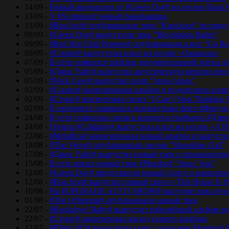
14/09 -
Новый видеоклип от #Green Day# на песню Bang 
13/09 -
У #Scorpions# новый барабанщик
13/09 -
#Bon Jovi# опубликовали трек “Knockout” из гряд
09/09 -
#Green Day# выпустили трек “Revolution Radio”
09/09 -
#Red Hot Chili Peppers# опубликовали клип “Go Ro
09/09 -
#Сплин# выпустили клип на песню «Окраины»
07/09 -
В сети появился трейлер документальной ленты об
05/09 -
#Джек Уайт# выпустил акустическую версию песн
05/09 -
#Nick Cave# выпустил клип “Jesus Alone”
02/09 -
#Сплин# анонсировали альбом и поделились кли
02/09 -
#Стинг# презентовал сингл “I Can’t Stop Thinking 
02/09 -
В интернете появились неизвестные фото #Фред
24/08 -
В сети появилась запись концерта-трибьюта #Дэв
24/08 -
Группа #Coldplay# выпустила клип на песню «A He
22/08 -
#Metallica# анонсировала новый альбом и выпусти
18/08 -
#The Verve# опубликовали песню “Shoeshine Girl”
17/08 -
#Джек Уайт# выпустил новый трек и проанонсиро
15/08 -
В сеть попал новый трек #Placebo# “Jesus’ Son”
12/08 -
#Green Day# представили новый сингл и анонсир
12/08 -
#Bon Jovi# выпустил новый сингл «This House Is No
10/08 -
На #UPGRADE AUTO SHOW# выступят рок-групп
01/08 -
#The Offspring# опубликовали новый трек
22/07 -
#Rockabye! Baby# выпустит юбилейный альбом рок
22/07 -
#Стинг# анонсировал выход нового альбома
12/07 -
#Blink-182# выпустили клип с участием Mumford 