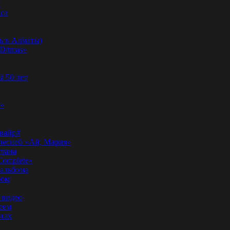
”
аса
ь в Алматы)
Ditmas»
я 50 лет
f»
вайр#
 песней «Ай, Мария»
стана
Complete»
 альбома
бом
 видео
еем
ртах