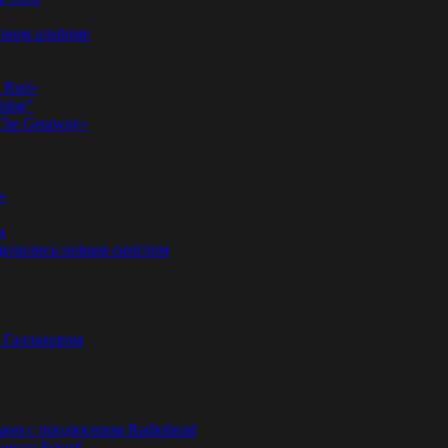
новом альбоме
n Red»
hing”
«The Getaway»
»
м
оделились новым синглом
м Галлахером
омом с продюсером Radiohead
эвида Боуи#