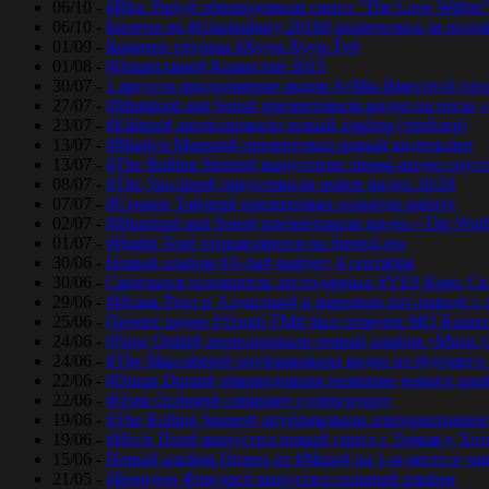
06/10 -
#Bloc Party# обнародовали сингл “The Love Within
06/10 -
Билеты на #Glastonbury-2016# разлетелись за полч
01/09 -
Концерт группы #Хуун-Хуур-Ту#
01/08 -
#Нашествие# Казахстан 2015
30/07 -
1 августа продолжение акции #«Мы Вместе»# (сел
27/07 -
#Mumford and Sons# презентовали видео на песю «
23/07 -
#Editors# анонсировали новый альбом (трейлер)
13/07 -
#Marilyn Manson# презентовал новый видеоклип
13/07 -
#The Rolling Stones# выпустили лирик-видео спуст
08/07 -
#The Vaccines# представили новое видео 20/20
07/07 -
#Стивен Тайлер# презентовал сольную работу
02/07 -
#Mumford and Sons# презентовали видео «The Wol
01/07 -
#Hadnt Tea# отправляются на StereoLeto
30/06 -
Новый альбом #A-ha# выйдет 4 сентября
30/06 -
Скончался основатель легендарных #YES Крис Ск
29/06 -
#Исаак Реал и Алдаспан# в мировом хит-параде с
25/06 -
Проект радио #Tengri FM# был отмечен МО Казах
24/06 -
#New Order# анонсировали новый альбом «Music 
24/06 -
#The Maccabees# опубликовали видео из будущего
22/06 -
#Duran Duran# обнародовали название нового аль
22/06 -
#Оззи Осборн# собирает супергруппу
19/06 -
#The Rolling Stones# опубликовали альтернативное
19/06 -
#Игги Поп# выпустил новый сингл с Томоясу Хот
15/06 -
Новый альбом Drones от #Muse# на 1-м месте в ча
21/05 -
#Брэндон Флауэрс# выпустил сольный альбом