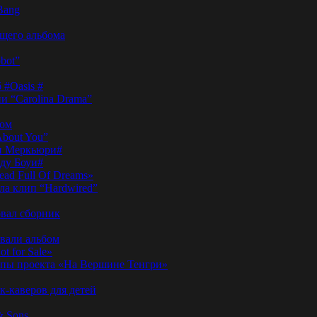
Bang
ущего альбома
bot”
 #Oasis #
и “Carolina Drama”
пом
About You”
ди Меркьюри#
иду Боуи#
ad Full Of Dreams»
ла клип “Hardwired”
вал сборник
овали альбом
t for Sale»
ы проекта «На Вершине Тенгри»
-каверов для детей
& Sons