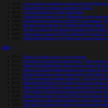
26/10 -
Стал известен режиссёр, который снимет #байопи
22/10 -
Disturbed #представили альбом# Evolution
18/10 -
#5 известнейших песен# Чака Берри
20/04 -
Главный фестиваль лета. Объявлены даты проведени
13/04 -
Всемирный день #рок-н-ролла#! С праздником, дор
27/02 -
Весеннее обострение № 3 #Motor-Roller# в Жести!
29/01 -
#Стинг и Шэгги# поделились треком «Don’t Make 
16/01 -
Скончалась солистка #The Cranberries# Долорес O
15/01 -
#Black Rebel Motorcycle Club# выпустили новый а
2017
27/12 -
#Ринго Старр# получит титул рыцаря
21/12 -
#Сплин# представили новый сингл «Тепло родног
07/12 -
#Franz Ferdinand# выпустили видео на трек Always
21/11 -
#Ноэл Галлахер# обнародовал видео на новую пес
17/11 -
#Linkin Park# выпускает лайв-альбом «One More Lig
07/11 -
#U2# поделились новым синглом — Get Out of Yo
05/11 -
#Black Rebel Motorcycle Club# поделились новым 
01/11 -
#Franz Ferdinand# представили новый трек «Alway
01/11 -
#The Spirit of Tengri# представил три проекта н
21/07 -
Иранский колорит. Группа NIYAZ представила удив
20/07 -
Новый клип Linkin Park появился в день смерти Ч
13/07 -
The Spirit of Tengri представит два концерта все