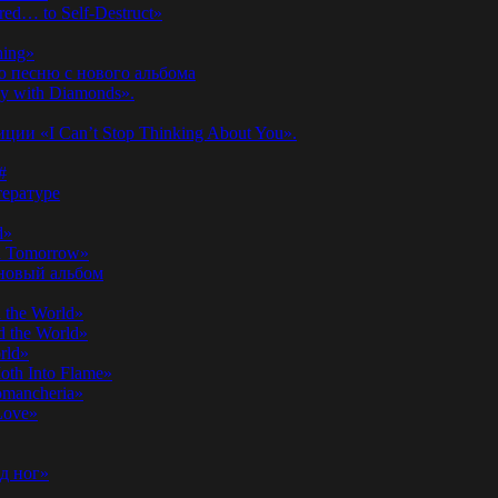
ed… to Self-Destruct»
hing»
ю песню с нового альбома
y with Diamonds».
ии «I Can’t Stop Thinking About You».
#
ературе
d»
n Tomorrow»
 новый альбом
 the World»
 the World»
rld»
th Into Flame»
omancheria»
Love»
д ног»