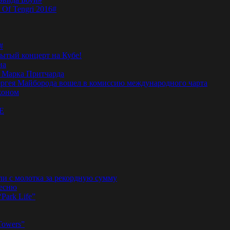
 Of Tengri 2016#
#
тый концерт на Кубе!
на
а Марка Притчарда
а Сергея Майборода вошел в комиссию международного чарта
жоном
E
ли с молотка за рекордную сумму
песню
“Park Life”
Towers”