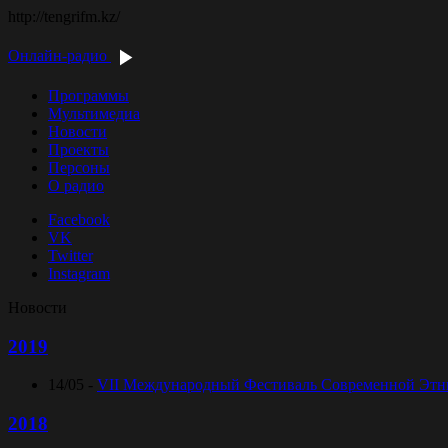
http://tengrifm.kz/
Онлайн-радио
Программы
Мультимедиа
Новости
Проекты
Персоны
О радио
Facebook
VK
Twitter
Instagram
Новости
2019
14/05 -
VII Международный Фестиваль Современной Этниче
2018