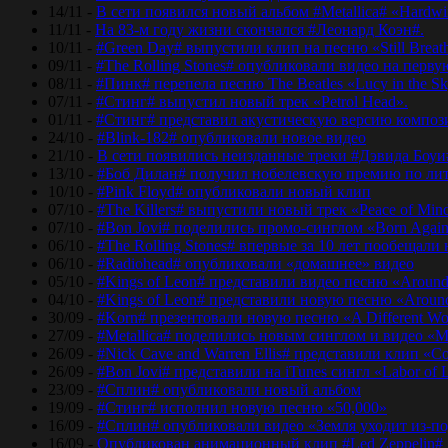
14/11 -
В сети появился новый альбом #Metallica# «Hardwir
11/11 -
На 83-м году жизни скончался #Леонард Коэн#.
10/11 -
#Green Day# выпустили клип на песню «Still Breat
09/11 -
#The Rolling Stones# опубликовали видео на перву
08/11 -
#Пинк# перепела песню The Beatles «Lucy in the Sk
07/11 -
#Стинг# выпустил новый трек «Petrol Head».
01/11 -
#Стинг# представил акустическую версию композиц
24/10 -
#Blink-182# опубликовали новое видео
21/10 -
В сети появились неизданные треки #Дэвида Боуи
13/10 -
#Боб Дилан# получил нобелевскую премию по лит
10/10 -
#Pink Floyd# опубликовали новый клип
07/10 -
#The Killers# выпустили новый трек «Peace of Min
07/10 -
#Bon Jovi# поделились промо-синглом «Born Agai
06/10 -
#The Rolling Stones# впервые за 10 лет пообещали
06/10 -
#Radiohead# опубликовали «домашнее» видео
05/10 -
#Kings of Leon# представили видео песню «Around
04/10 -
#Kings of Leon# представили новую песню «Around
30/09 -
#Korn# презентовали новую песню «A Different Wo
27/09 -
#Metallica# поделились новым синглом и видео «Mo
26/09 -
#Nick Cave and Warren Ellis# представили клип «C
26/09 -
#Bon Jovi# представили на iTunes сингл «Labor of 
23/09 -
#Сплин# опубликовали новый альбом
19/09 -
#Стинг# исполнил новую песню «50,000»
16/09 -
#Сплин# опубликовали видео «Земля уходит из-по
16/09 -
Опубликован анимационный клип #Led Zeppelin#