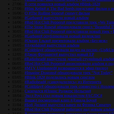
27/06 -
В сети появился новый альбом #Blink-182#
27/06 -
#Ник Кейв# и The Bad Seeds представят фильм о 
16/06 -
О #The Rolling Stones# снимут фильм
16/06 -
#Garbage# выпустили новый альбом
14/06 -
#Red Hot Chili Peppers# представили трек «We Tur
14/06 -
#The Stone Roses# обнародовали сингл “Beautiful T
30/05 -
#Red Hot Chili Peppers# представили новый трек 
25/05 -
#Garbage# опубликовали новый видеоклип
19/05 -
#Океан Ельзи# презентовали альбом «Без меж»
19/05 -
#АукцЫон# выпустили альбом
18/05 -
#Coldplay# обнародовали видео на песню «Up&Up
12/05 -
#Джон Фрушанте# выпустил новый ЕР
11/05 -
#Radiohead# выпустили девятый студийный альбо
06/05 -
#Red Hot Chili Peppers# анонсировали альбом и п
06/05 -
#MTV Unplugged# возвращается в эфир (видео)
04/05 -
#Imagine Dragons# обнародовали трек “Not Today”
03/05 -
#Blink-182# поделились новым синглом
03/05 -
#Radiohead# «самоудалились» из Интернета
25/04 -
#Coldplay# обнародовали трек совместно с Ноэле
22/04 -
Скончался #Принс Роджерс Нельсон#
18/04 -
Эксл Роуз стал новым вокалистом #AC/DC#
15/04 -
Вышел посмертный клип #Дэвида Боуи#
11/04 -
#Боб Дилан# выпустил кавер на Фрэнка Синатру
04/04 -
#Red Hot Chili Peppers# работают над новым альб
31/03 -
В интернете появилась неизданная ранее песня #Д