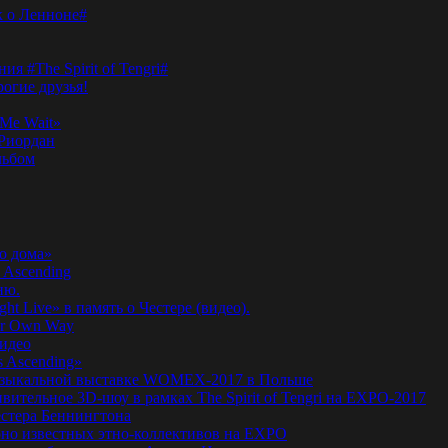
к о Ленноне#
я #The Spirit of Tengri#
огие друзья!
Me Wait»
’Риордан
льбом
о дома»
 Ascending
ню.
ht Live» в память о Честере (видео).
ur Own Way
видео
s Ascending»
а музыкальной выставке WOMEX-2017 в Польше
ительное 3D-шоу в рамках The Spirit of Tengri на EXPO-2017
естера Беннингтона
мирно известных этно-коллективов на EXPO