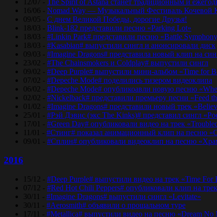
12/07 -
The Spirit of Astana станет традиционным и еже
16/06 -
Nomad Way — Музыкальный Фестиваль Кочевой К
09/05 -
С днем Великой Победы, дорогие Друзья!
18/03 -
Blink-182 представили песню «Parking Lot»
18/03 -
#Linkin Park# представили песню «Bаttlе Sуmphоn
18/03 -
#Kasabian# выпустили сингл и анонсировали диск
09/03 -
#Imagine Dragons# представила новый клип на синг
23/02 -
#The Chainsmokers и Coldplay# выпустили сингл
09/02 -
#Deep Purple# выпустили мини-альбом «Time for 
07/02 -
#Depeche Mode# поделились тизером видеоклипа
06/02 -
#Depeche Mode# опубликоавли новую песню «Where
02/02 -
#Nickelback# представили премьеру песни «Feed t
01/02 -
#Imagine Dragons# представили новый трек «Believ
25/01 -
#Рэй Дэвис (экс The Kinks)# представил сингл «Po
17/01 -
#Green Day# опубликовали видео на трек «Trouble
11/01 -
#Стинг# показал анимационный клип на песню «O
09/01 -
#Сплин# опубликовали видеоклип на песню «Хра
2016
15/12 -
#Deep Purple# выпустили видео на трек «Time For
07/12 -
#Red Hot Chili Peppers# опубликовали клип на тре
30/11 -
#Imagine Dragons# выпустили сингл «Levitate»
30/11 -
#Aerosmith# объявили о прощальном туре
17/11 -
#Metallica# выпустили видео на песню «Dream No 