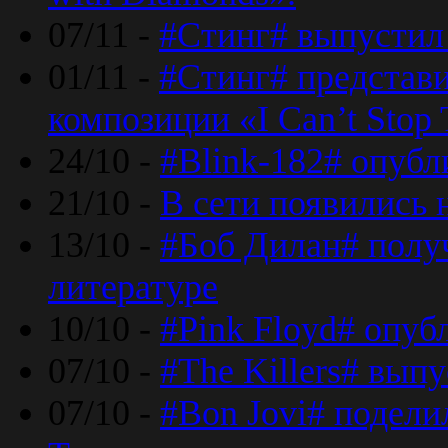
07/11 -
#Стинг# выпустил 
01/11 -
#Стинг# представ
композиции «I Can’t Stop 
24/10 -
#Blink-182# опубл
21/10 -
В сети появились 
13/10 -
#Боб Дилан# полу
литературе
10/10 -
#Pink Floyd# опуб
07/10 -
#The Killers# вып
07/10 -
#Bon Jovi# подели