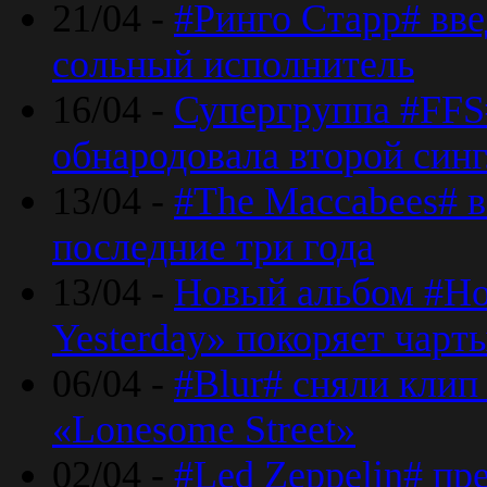
21/04 -
#Ринго Старр# вве
сольный исполнитель
16/04 -
Супергруппа #FFS#
обнародовала второй син
13/04 -
#The Maccabees# в
последние три года
13/04 -
Новый альбом #Но
Yesterday» покоряет чарт
06/04 -
#Blur# сняли клип
«Lonesome Street»
02/04 -
#Led Zeppelin# пр