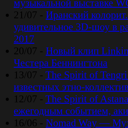
музыкальной выставке 
21/07 -
Иранский колорит
удивительное 3D-шоу в ра
2017
20/07 -
Новый клип Linkin
Честера Беннингтона
13/07 -
The Spirit of Teng
известных этно-коллекти
12/07 -
The Spirit of Asta
ежегодным событием, ак
16/06 -
Nomad Way — Муз