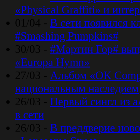
«Physical Graffiti» и инт
01/04 -
В сети появился к
#Smashing Pumpkins#
30/03 -
#Мартин Гор# вып
«Europa Hymn»
27/03 -
Альбом «OK Compu
национальным наследием
26/03 -
Первый сингл из а
в сети
26/03 -
В преддверие ново