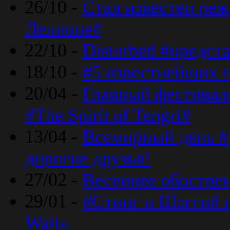
26/10 -
Стал известен реж
Ленноне#
22/10 -
Disturbed #предст
18/10 -
#5 известнейших п
20/04 -
Главный фестивал
#The Spirit of Tengri#
13/04 -
Всемирный день #р
дорогие друзья!
27/02 -
Весеннее обострен
29/01 -
#Стинг и Шэгги# 
Wait»