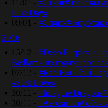
11/01 -
#Стинг# показал 
Fine Day»
09/01 -
#Сплин# опублико
2016
15/12 -
#Deep Purple# вып
Bedlam» из грядущего ал
07/12 -
#Red Hot Chili Pep
«Sick Love»
30/11 -
#Imagine Dragons#
30/11 -
#Aerosmith# объяв