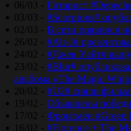
06/03 -
Гитарист #Depech
03/03 -
#Scorpions# опубл
02/03 -
В сети появился н
26/02 -
#Alt-J# презентова
24/02 -
#Джек Уайт# выпу
23/02 -
#Blur# опубликова
альбома «The Magic Whip
20/02 -
#U2# сняли фильм 
19/02 -
Объявлены побед
17/02 -
Фронтмен #Green 
16/02 -
#Florence + The M