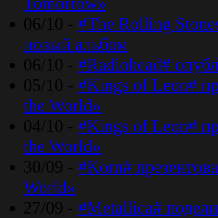
Tomorrow»
06/10 -
#The Rolling Ston
новый альбом
06/10 -
#Radiohead# опуб
05/10 -
#Kings of Leon# п
the World»
04/10 -
#Kings of Leon# п
the World»
30/09 -
#Korn# презентова
World»
27/09 -
#Metallica# подел