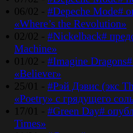
06/02 -
#Depeche Mode# о
«Where’s the Revolution»
02/02 -
#Nickelback# пред
Machine»
01/02 -
#Imagine Dragons#
«Believer»
25/01 -
#Рэй Дэвис (экс T
«Poetry» с грядущего сол
17/01 -
#Green Day# опубл
Times»