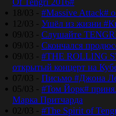
Of Tengri 2016#
18/03 -
#Massive Attack# 
12/03 -
Ушёл из жизни #К
09/03 -
Слушайте TENGRI
09/03 -
Скончался продюс
09/03 -
#THE ROLLING S
открытый концерт на Куб
07/03 -
Письмо #Джона Ле
05/03 -
#Том Йорк# принял
Марка Притчарда
02/03 -
#The Spirit of Ten