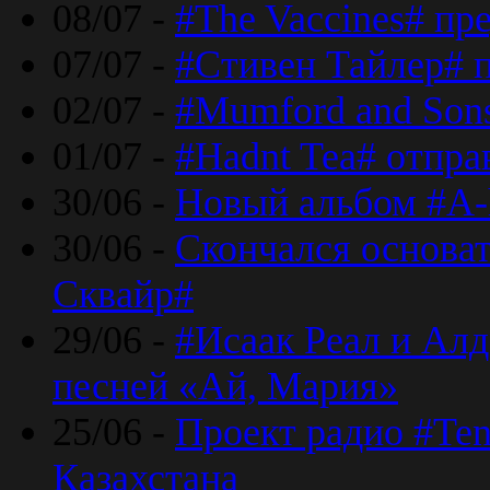
08/07 -
#The Vaccines# пр
07/07 -
#Стивен Тайлер# 
02/07 -
#Mumford and Sons
01/07 -
#Hadnt Tea# отпра
30/06 -
Новый альбом #A-
30/06 -
Скончался основа
Сквайр#
29/06 -
#Исаак Реал и Алд
песней «Ай, Мария»
25/06 -
Проект радио #Te
Казахстана