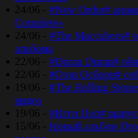
24/06 -
#New Order# анон
Complete»
24/06 -
#The Maccabees# о
альбома
22/06 -
#Duran Duran# обн
22/06 -
#Оззи Осборн# со
19/06 -
#The Rolling Ston
видео
19/06 -
#Игги Поп# выпус
15/06 -
Новый альбом Dron