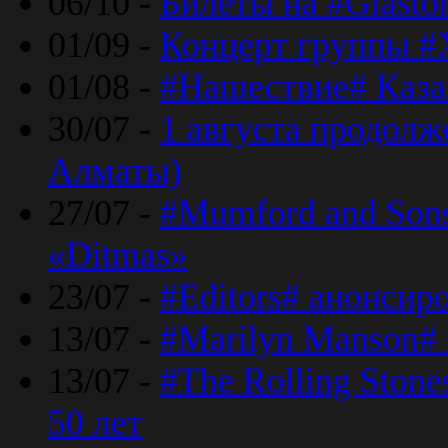
06/10 -
Билеты на #Glasto
01/09 -
Концерт группы #
01/08 -
#Нашествие# Каза
30/07 -
1 августа продолж
Алматы)
27/07 -
#Mumford and Sons
«Ditmas»
23/07 -
#Editors# анонсир
13/07 -
#Marilyn Manson#
13/07 -
#The Rolling Ston
50 лет