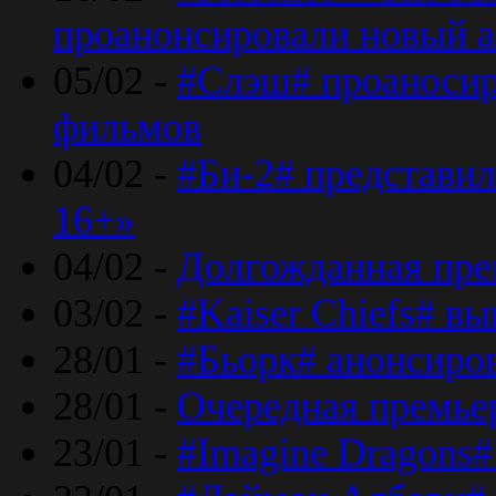
проанонсировали новый 
05/02 -
#Слэш# проаносир
фильмов
04/02 -
#Би-2# представил
16+»
04/02 -
Долгожданная прем
03/02 -
#Kaiser Chiefs# в
28/01 -
#Бьорк# анонсиров
28/01 -
Очередная премьер
23/01 -
#Imagine Dragons#