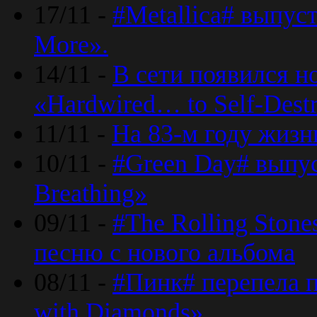
17/11 -
#Metallica# выпус
More».
14/11 -
В сети появился н
«Hardwired… to Self-Destr
11/11 -
На 83-м году жизн
10/11 -
#Green Day# выпус
Breathing»
09/11 -
#The Rolling Ston
песню с нового альбома
08/11 -
#Пинк# перепела п
with Diamonds».