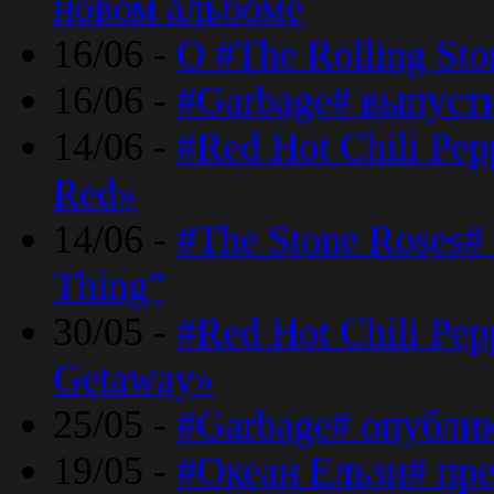
новом альбоме
16/06 -
О #The Rolling St
16/06 -
#Garbage# выпуст
14/06 -
#Red Hot Chili Pe
Red»
14/06 -
#The Stone Roses# 
Thing”
30/05 -
#Red Hot Chili Pe
Getaway»
25/05 -
#Garbage# опубли
19/05 -
#Океан Ельзи# пре