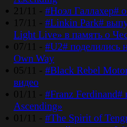
21/11 -
#Ноэл Галлахер# о
17/11 -
#Linkin Park# вып
Light Live» в память о Че
07/11 -
#U2# поделились н
Own Way
05/11 -
#Black Rebel Moto
видео
01/11 -
#Franz Ferdinand#
Ascending»
01/11 -
#The Spirit of Ten