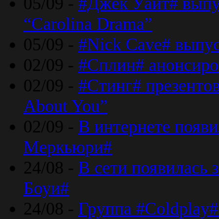
05/09 -
#Джек Уайт# выпу
“Carolina Drama”
05/09 -
#Nick Cave# выпус
02/09 -
#Сплин# анонсиро
02/09 -
#Стинг# презентова
About You”
02/09 -
В интернете появ
Меркьюри#
24/08 -
В сети появилась 
Боуи#
24/08 -
Группа #Coldplay#