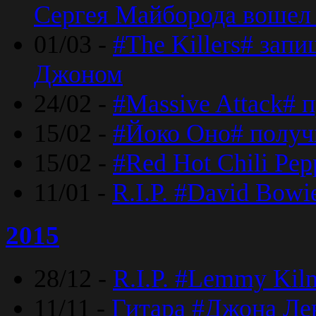
Сергея Майборода вошел 
01/03 -
#The Killers# зап
Джоном
24/02 -
#Massive Attack# 
15/02 -
#Йоко Оно# полу
15/02 -
#Red Hot Chili Pe
11/01 -
R.I.P. #David Bowi
2015
28/12 -
R.I.P. #Lemmy Kilm
11/11 -
Гитара #Джона Лен