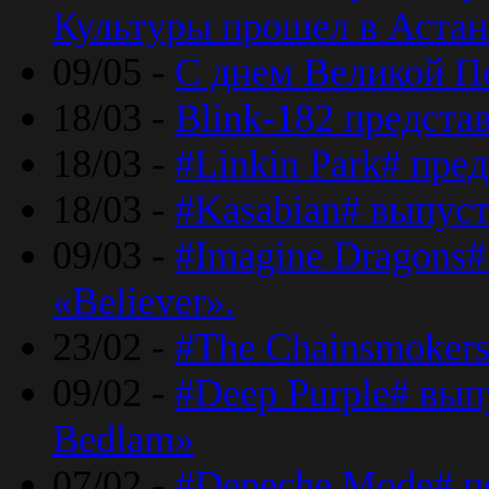
Культуры прошел в Астан
09/05 -
С днем Великой П
18/03 -
Blink-182 предста
18/03 -
#Linkin Park# пре
18/03 -
#Kasabian# выпуст
09/03 -
#Imagine Dragons#
«Believer».
23/02 -
#The Chainsmokers
09/02 -
#Deep Purple# вып
Bedlam»
07/02 -
#Depeche Mode# п