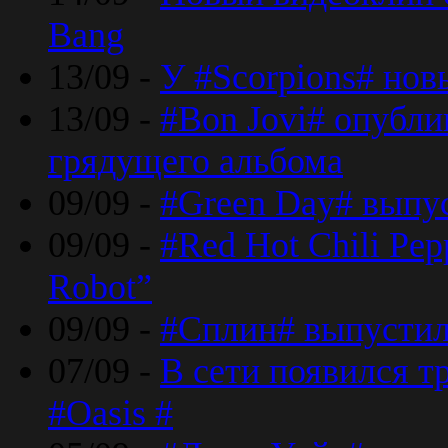
Bang
13/09 -
У #Scorpions# но
13/09 -
#Bon Jovi# опубли
грядущего альбома
09/09 -
#Green Day# выпус
09/09 -
#Red Hot Chili Pe
Robot”
09/09 -
#Сплин# выпустил
07/09 -
В сети появился т
#Oasis #