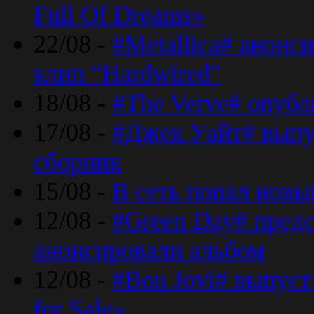
Full Of Dreams»
22/08 -
#Metallica# анонс
клип “Hardwired”
18/08 -
#The Verve# опубл
17/08 -
#Джек Уайт# выпу
сборник
15/08 -
В сеть попал новый
12/08 -
#Green Day# предс
анонсировали альбом
12/08 -
#Bon Jovi# выпуст
for Sale»