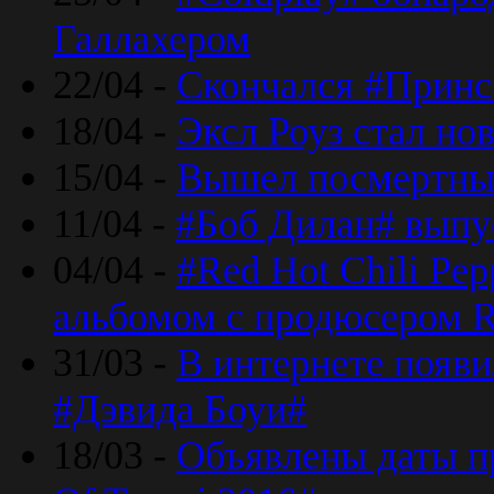
Галлахером
22/04 -
Скончался #Принс
18/04 -
Эксл Роуз стал н
15/04 -
Вышел посмертный
11/04 -
#Боб Дилан# выпу
04/04 -
#Red Hot Chili Pe
альбомом с продюсером R
31/03 -
В интернете появи
#Дэвида Боуи#
18/03 -
Объявлены даты пр