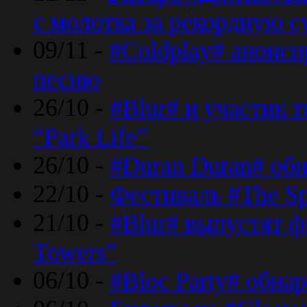
с молотка за рекордную 
09/11 -
#Coldplay# анонси
песню
26/10 -
#Blur# и участик т
“Park Life”
26/10 -
#Duran Duran# обн
22/10 -
Фестиваль #The Sp
21/10 -
#Blur# выпустят ф
Towers”
06/10 -
#Bloc Party# обна