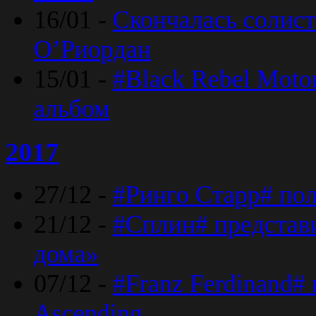
16/01 -
Скончалась солист
O’Риордан
15/01 -
#Black Rebel Moto
альбом
2017
27/12 -
#Ринго Старр# по
21/12 -
#Сплин# представ
дома»
07/12 -
#Franz Ferdinand#
Ascending