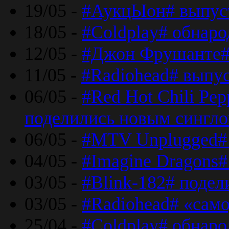
19/05 -
#АукцЫон# выпус
18/05 -
#Coldplay# обнар
12/05 -
#Джон Фрушанте#
11/05 -
#Radiohead# выпу
06/05 -
#Red Hot Chili Pe
поделились новым сингл
06/05 -
#MTV Unplugged# 
04/05 -
#Imagine Dragons#
03/05 -
#Blink-182# поде
03/05 -
#Radiohead# «само
25/04 -
#Coldplay# обнаро