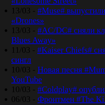
«Lonesome Street»
13/03 -
#Muse# выпустили
«Drones»
13/03 -
#AC/DC# сняли клу
Blues Away»
11/03 -
#Kaiser Chiefs# с
сингл
10/03 -
Новая песня #Mumf
YouTube
10/03 -
#Coldplay# опубли
06/03 -
Фронтмен #The Kil