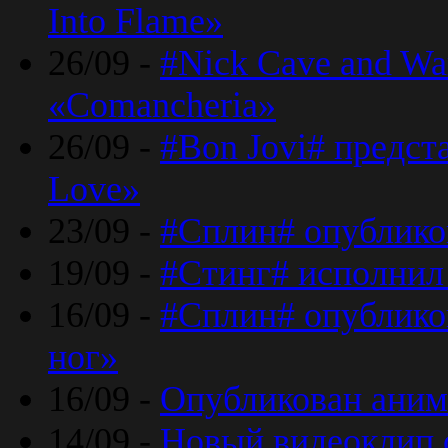
Into Flame»
26/09 -
#Nick Cave and Wa
«Comancheria»
26/09 -
#Bon Jovi# предста
Love»
23/09 -
#Сплин# опублико
19/09 -
#Стинг# исполнил
16/09 -
#Сплин# опубликов
ног»
16/09 -
Опубликован аним
14/09 -
Новый видеоклип 