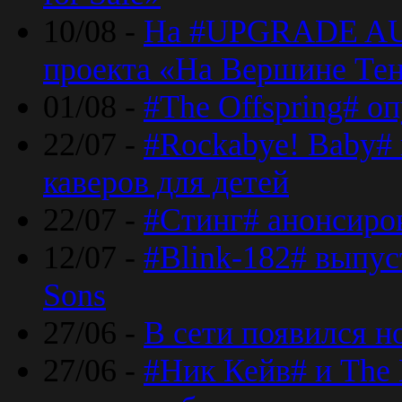
10/08 -
На #UPGRADE AU
проекта «На Вершине Те
01/08 -
#The Offspring# о
22/07 -
#Rockabye! Baby#
каверов для детей
22/07 -
#Стинг# анонсиро
12/07 -
#Blink-182# выпу
Sons
27/06 -
В сети появился н
27/06 -
#Ник Кейв# и The 