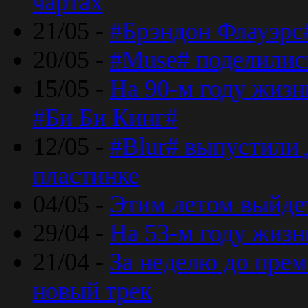
чартах
21/05 -
#Брэндон Флауэрс
20/05 -
#Muse# поделилис
15/05 -
На 90-м году жиз
#Би Би Кинг#
12/05 -
#Blur# выпустили
пластинке
04/05 -
Этим летом выйде
29/04 -
На 53-м году жиз
21/04 -
За неделю до прем
новый трек