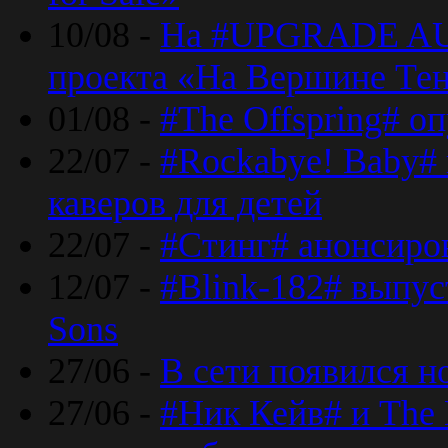
10/08 -
На #UPGRADE AU
проекта «На Вершине Те
01/08 -
#The Offspring# о
22/07 -
#Rockabye! Baby#
каверов для детей
22/07 -
#Стинг# анонсиро
12/07 -
#Blink-182# выпу
Sons
27/06 -
В сети появился н
27/06 -
#Ник Кейв# и The 