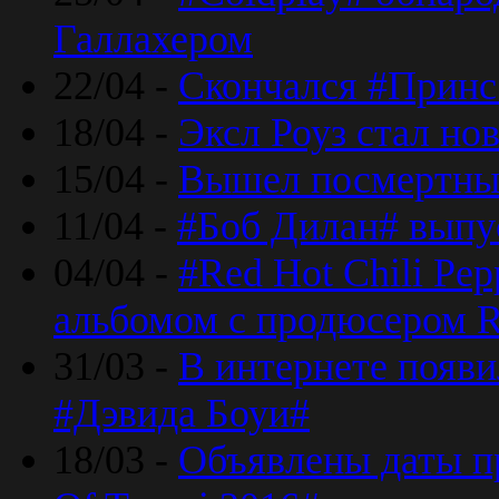
Галлахером
22/04 -
Скончался #Принс
18/04 -
Эксл Роуз стал н
15/04 -
Вышел посмертный
11/04 -
#Боб Дилан# выпу
04/04 -
#Red Hot Chili Pe
альбомом с продюсером R
31/03 -
В интернете появи
#Дэвида Боуи#
18/03 -
Объявлены даты пр