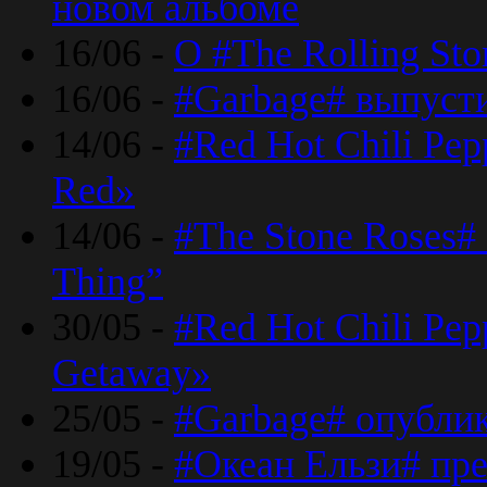
новом альбоме
16/06 -
О #The Rolling St
16/06 -
#Garbage# выпуст
14/06 -
#Red Hot Chili Pe
Red»
14/06 -
#The Stone Roses# 
Thing”
30/05 -
#Red Hot Chili Pe
Getaway»
25/05 -
#Garbage# опубли
19/05 -
#Океан Ельзи# пре