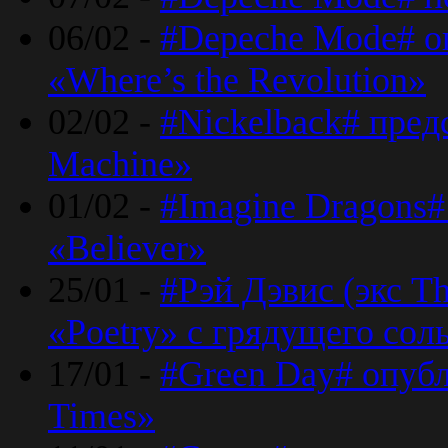
06/02 -
#Depeche Mode# о
«Where’s the Revolution»
02/02 -
#Nickelback# пред
Machine»
01/02 -
#Imagine Dragons#
«Believer»
25/01 -
#Рэй Дэвис (экс T
«Poetry» с грядущего сол
17/01 -
#Green Day# опубл
Times»