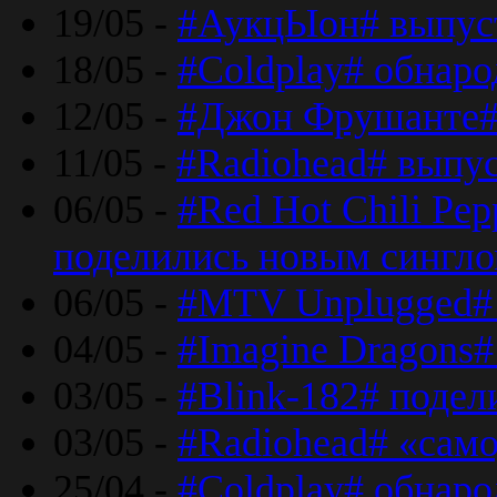
19/05 -
#АукцЫон# выпус
18/05 -
#Coldplay# обнар
12/05 -
#Джон Фрушанте#
11/05 -
#Radiohead# выпу
06/05 -
#Red Hot Chili Pe
поделились новым сингл
06/05 -
#MTV Unplugged# 
04/05 -
#Imagine Dragons#
03/05 -
#Blink-182# поде
03/05 -
#Radiohead# «само
25/04 -
#Coldplay# обнаро