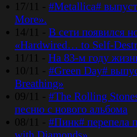
17/11 -
#Metallica# выпус
More».
14/11 -
В сети появился н
«Hardwired… to Self-Destr
11/11 -
На 83-м году жизн
10/11 -
#Green Day# выпус
Breathing»
09/11 -
#The Rolling Ston
песню с нового альбома
08/11 -
#Пинк# перепела п
with Diamonds».