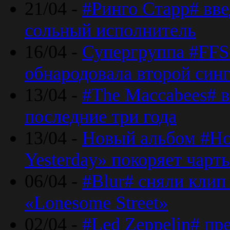
21/04 -
#Ринго Старр# вве
сольный исполнитель
16/04 -
Супергруппа #FFS#
обнародовала второй син
13/04 -
#The Maccabees# в
последние три года
13/04 -
Новый альбом #Но
Yesterday» покоряет чарт
06/04 -
#Blur# сняли клип
«Lonesome Street»
02/04 -
#Led Zeppelin# пр