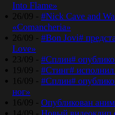
Into Flame»
26/09 -
#Nick Cave and Wa
«Comancheria»
26/09 -
#Bon Jovi# предста
Love»
23/09 -
#Сплин# опублико
19/09 -
#Стинг# исполнил
16/09 -
#Сплин# опубликов
ног»
16/09 -
Опубликован аним
14/09 -
Новый видеоклип 