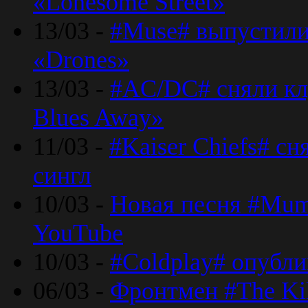
«Lonesome Street»
13/03 -
#Muse# выпустили
«Drones»
13/03 -
#AC/DC# сняли клу
Blues Away»
11/03 -
#Kaiser Chiefs# с
сингл
10/03 -
Новая песня #Mumf
YouTube
10/03 -
#Coldplay# опубли
06/03 -
Фронтмен #The Kil