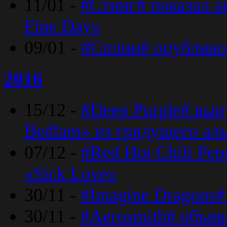
11/01 -
#Стинг# показал 
Fine Day»
09/01 -
#Сплин# опублико
2016
15/12 -
#Deep Purple# вып
Bedlam» из грядущего ал
07/12 -
#Red Hot Chili Pep
«Sick Love»
30/11 -
#Imagine Dragons#
30/11 -
#Aerosmith# объяв