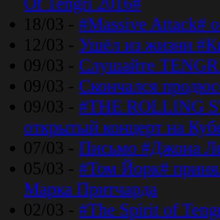
Of Tengri 2016#
18/03 -
#Massive Attack# 
12/03 -
Ушёл из жизни #К
09/03 -
Слушайте TENGRI
09/03 -
Скончался продюс
09/03 -
#THE ROLLING S
открытый концерт на Куб
07/03 -
Письмо #Джона Ле
05/03 -
#Том Йорк# принял
Марка Притчарда
02/03 -
#The Spirit of Ten