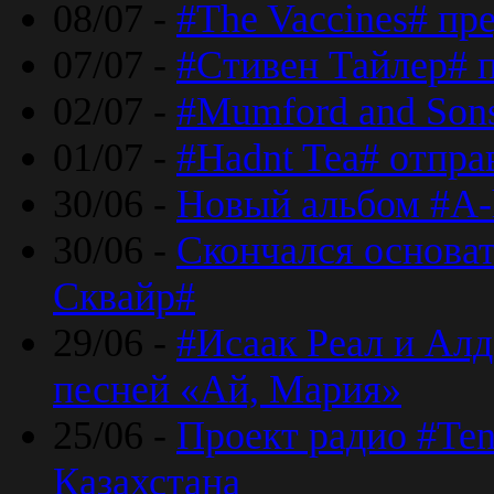
08/07 -
#The Vaccines# пр
07/07 -
#Стивен Тайлер# 
02/07 -
#Mumford and Sons
01/07 -
#Hadnt Tea# отпра
30/06 -
Новый альбом #A-
30/06 -
Скончался основа
Сквайр#
29/06 -
#Исаак Реал и Алд
песней «Ай, Мария»
25/06 -
Проект радио #Te
Казахстана