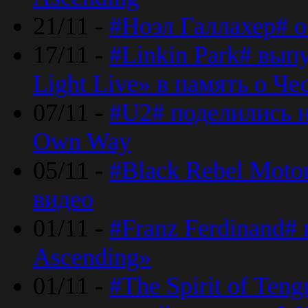
21/11 -
#Ноэл Галлахер# о
17/11 -
#Linkin Park# вып
Light Live» в память о Че
07/11 -
#U2# поделились н
Own Way
05/11 -
#Black Rebel Moto
видео
01/11 -
#Franz Ferdinand#
Ascending»
01/11 -
#The Spirit of Ten