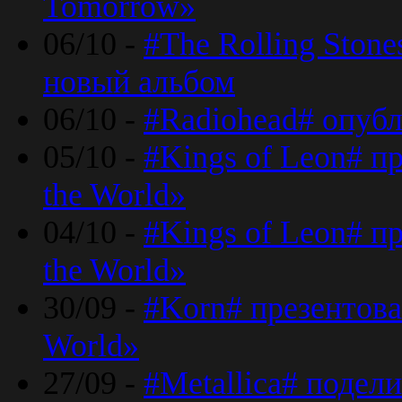
Tomorrow»
06/10 -
#The Rolling Ston
новый альбом
06/10 -
#Radiohead# опуб
05/10 -
#Kings of Leon# п
the World»
04/10 -
#Kings of Leon# п
the World»
30/09 -
#Korn# презентова
World»
27/09 -
#Metallica# подел