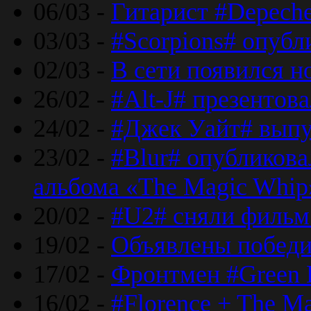
06/03 -
Гитарист #Depech
03/03 -
#Scorpions# опубл
02/03 -
В сети появился н
26/02 -
#Alt-J# презентова
24/02 -
#Джек Уайт# выпу
23/02 -
#Blur# опубликова
альбома «The Magic Whip
20/02 -
#U2# сняли фильм 
19/02 -
Объявлены побед
17/02 -
Фронтмен #Green 
16/02 -
#Florence + The M