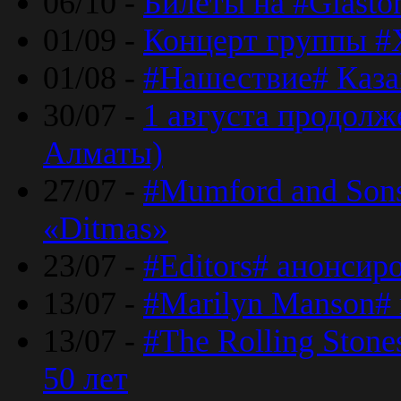
06/10 -
Билеты на #Glasto
01/09 -
Концерт группы #
01/08 -
#Нашествие# Каза
30/07 -
1 августа продолж
Алматы)
27/07 -
#Mumford and Sons
«Ditmas»
23/07 -
#Editors# анонсир
13/07 -
#Marilyn Manson#
13/07 -
#The Rolling Ston
50 лет