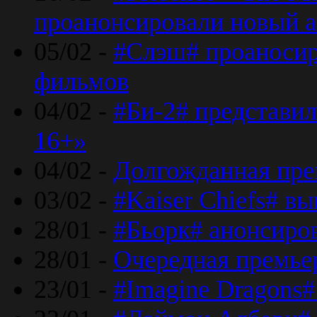
проанонсировали новый 
05/02 -
#Слэш# проаносир
фильмов
04/02 -
#Би-2# представил
16+»
04/02 -
Долгожданная прем
03/02 -
#Kaiser Chiefs# в
28/01 -
#Бьорк# анонсиров
28/01 -
Очередная премьер
23/01 -
#Imagine Dragons#