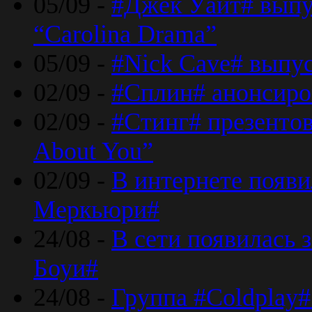
05/09 -
#Джек Уайт# выпу
“Carolina Drama”
05/09 -
#Nick Cave# выпус
02/09 -
#Сплин# анонсиро
02/09 -
#Стинг# презентова
About You”
02/09 -
В интернете появ
Меркьюри#
24/08 -
В сети появилась 
Боуи#
24/08 -
Группа #Coldplay#