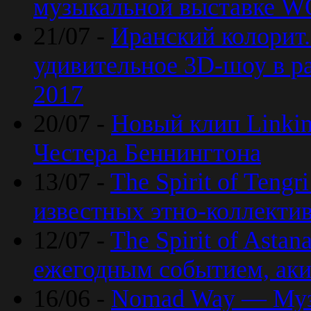
музыкальной выставке 
21/07 -
Иранский колорит
удивительное 3D-шоу в ра
2017
20/07 -
Новый клип Linkin
Честера Беннингтона
13/07 -
The Spirit of Teng
известных этно-коллекти
12/07 -
The Spirit of Asta
ежегодным событием, ак
16/06 -
Nomad Way — Муз