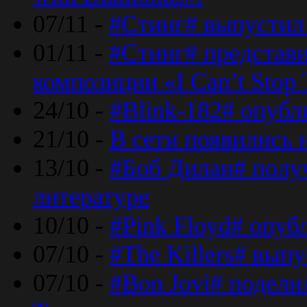
07/11 -
#Стинг# выпустил 
01/11 -
#Стинг# представ
композиции «I Can’t Stop 
24/10 -
#Blink-182# опубл
21/10 -
В сети появились 
13/10 -
#Боб Дилан# полу
литературе
10/10 -
#Pink Floyd# опуб
07/10 -
#The Killers# вып
07/10 -
#Bon Jovi# подели