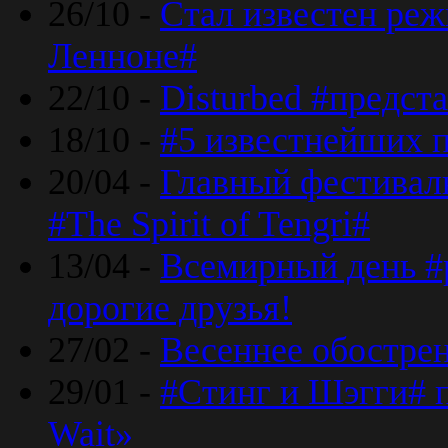
26/10 -
Стал известен реж
Ленноне#
22/10 -
Disturbed #предст
18/10 -
#5 известнейших п
20/04 -
Главный фестивал
#The Spirit of Tengri#
13/04 -
Всемирный день #р
дорогие друзья!
27/02 -
Весеннее обострен
29/01 -
#Стинг и Шэгги# 
Wait»