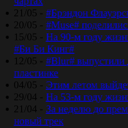
чартах
21/05 -
#Брэндон Флауэрс
20/05 -
#Muse# поделилис
15/05 -
На 90-м году жиз
#Би Би Кинг#
12/05 -
#Blur# выпустили
пластинке
04/05 -
Этим летом выйде
29/04 -
На 53-м году жиз
21/04 -
За неделю до прем
новый трек