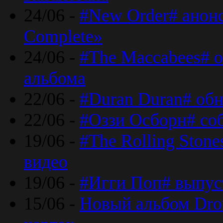
24/06 -
#New Order# анон
Complete»
24/06 -
#The Maccabees# о
альбома
22/06 -
#Duran Duran# обн
22/06 -
#Оззи Осборн# со
19/06 -
#The Rolling Ston
видео
19/06 -
#Игги Поп# выпус
15/06 -
Новый альбом Dron