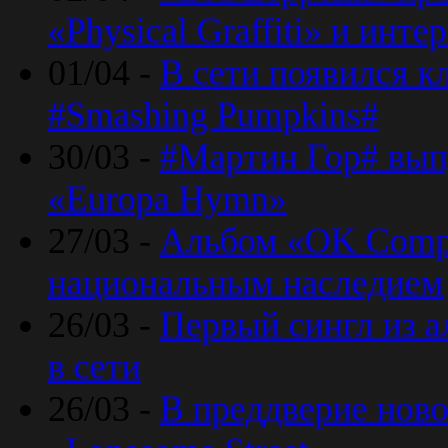
«Physical Graffiti» и инт
01/04 -
В сети появился к
#Smashing Pumpkins#
30/03 -
#Мартин Гор# вып
«Europa Hymn»
27/03 -
Альбом «OK Compu
национальным наследием
26/03 -
Первый сингл из а
в сети
26/03 -
В преддверие ново