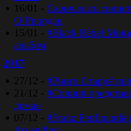
16/01 -
Скончалась солист
O’Риордан
15/01 -
#Black Rebel Moto
альбом
2017
27/12 -
#Ринго Старр# по
21/12 -
#Сплин# представ
дома»
07/12 -
#Franz Ferdinand#
Ascending