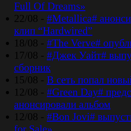
Full Of Dreams»
22/08 -
#Metallica# анонс
клип “Hardwired”
18/08 -
#The Verve# опубл
17/08 -
#Джек Уайт# выпу
сборник
15/08 -
В сеть попал новый
12/08 -
#Green Day# предс
анонсировали альбом
12/08 -
#Bon Jovi# выпуст
for Sale»