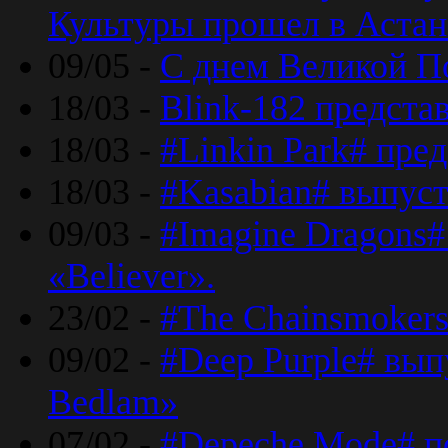
Культуры прошел в Астан
09/05 -
С днем Великой П
18/03 -
Blink-182 предста
18/03 -
#Linkin Park# пре
18/03 -
#Kasabian# выпуст
09/03 -
#Imagine Dragons#
«Believer».
23/02 -
#The Chainsmokers
09/02 -
#Deep Purple# вып
Bedlam»
07/02 -
#Depeche Mode# п