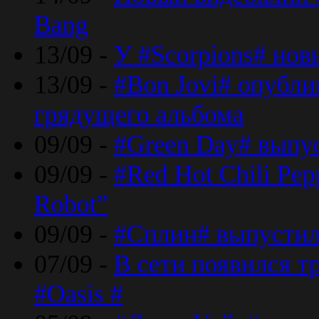
Bang
13/09 -
У #Scorpions# но
13/09 -
#Bon Jovi# опубли
грядущего альбома
09/09 -
#Green Day# выпус
09/09 -
#Red Hot Chili Pe
Robot”
09/09 -
#Сплин# выпустил
07/09 -
В сети появился т
#Oasis #