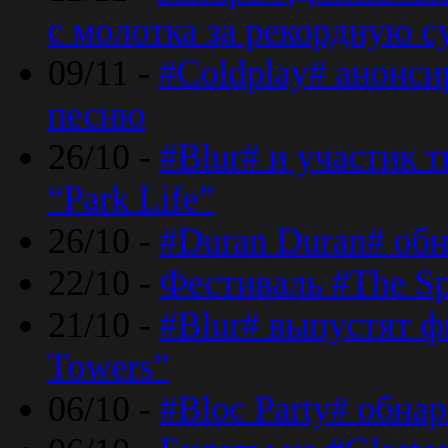
с молотка за рекордную 
09/11 -
#Coldplay# анонси
песню
26/10 -
#Blur# и участик т
“Park Life”
26/10 -
#Duran Duran# обн
22/10 -
Фестиваль #The Sp
21/10 -
#Blur# выпустят ф
Towers”
06/10 -
#Bloc Party# обна