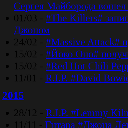
Сергея Майборода вошел 
01/03 -
#The Killers# зап
Джоном
24/02 -
#Massive Attack# 
15/02 -
#Йоко Оно# полу
15/02 -
#Red Hot Chili Pe
11/01 -
R.I.P. #David Bowi
2015
28/12 -
R.I.P. #Lemmy Kilm
11/11 -
Гитара #Джона Лен