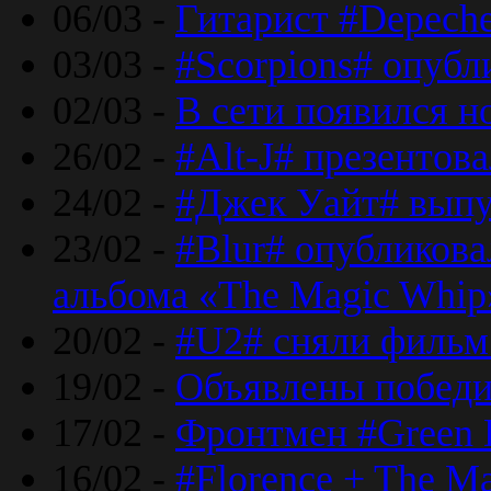
06/03 -
Гитарист #Depech
03/03 -
#Scorpions# опубл
02/03 -
В сети появился н
26/02 -
#Alt-J# презентова
24/02 -
#Джек Уайт# выпу
23/02 -
#Blur# опубликова
альбома «The Magic Whip
20/02 -
#U2# сняли фильм 
19/02 -
Объявлены побед
17/02 -
Фронтмен #Green 
16/02 -
#Florence + The M