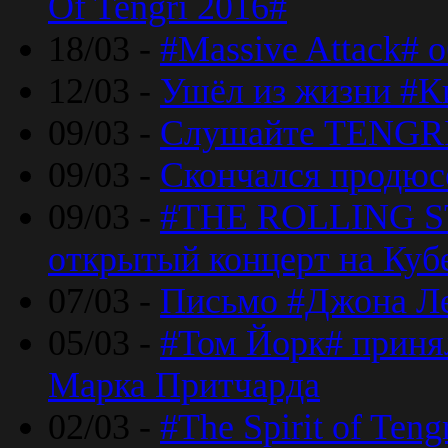
Of Tengri 2016#
18/03 -
#Massive Attack# 
12/03 -
Ушёл из жизни #К
09/03 -
Слушайте TENGRI
09/03 -
Скончался продюс
09/03 -
#THE ROLLING S
открытый концерт на Куб
07/03 -
Письмо #Джона Ле
05/03 -
#Том Йорк# принял
Марка Притчарда
02/03 -
#The Spirit of Ten