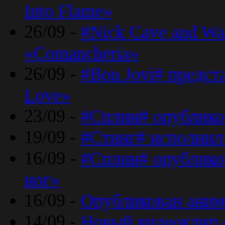
Into Flame»
26/09 -
#Nick Cave and Wa
«Comancheria»
26/09 -
#Bon Jovi# предста
Love»
23/09 -
#Сплин# опублико
19/09 -
#Стинг# исполнил
16/09 -
#Сплин# опубликов
ног»
16/09 -
Опубликован аним
14/09 -
Новый видеоклип 