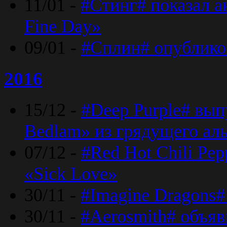
11/01 -
#Стинг# показал 
Fine Day»
09/01 -
#Сплин# опублико
2016
15/12 -
#Deep Purple# вып
Bedlam» из грядущего ал
07/12 -
#Red Hot Chili Pep
«Sick Love»
30/11 -
#Imagine Dragons#
30/11 -
#Aerosmith# объяв