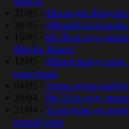
чартах
21/05 -
#Брэндон Флауэрс
20/05 -
#Muse# поделилис
15/05 -
На 90-м году жиз
#Би Би Кинг#
12/05 -
#Blur# выпустили
пластинке
04/05 -
Этим летом выйде
29/04 -
На 53-м году жиз
21/04 -
За неделю до прем
новый трек