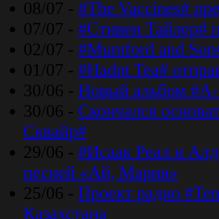
08/07 -
#The Vaccines# пр
07/07 -
#Стивен Тайлер# 
02/07 -
#Mumford and Sons
01/07 -
#Hadnt Tea# отпра
30/06 -
Новый альбом #A-
30/06 -
Скончался основа
Сквайр#
29/06 -
#Исаак Реал и Алд
песней «Ай, Мария»
25/06 -
Проект радио #Te
Казахстана