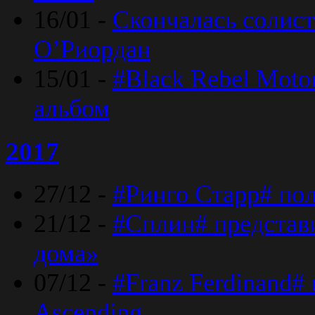
16/01 -
Скончалась солист
O’Риордан
15/01 -
#Black Rebel Moto
альбом
2017
27/12 -
#Ринго Старр# по
21/12 -
#Сплин# представ
дома»
07/12 -
#Franz Ferdinand#
Ascending