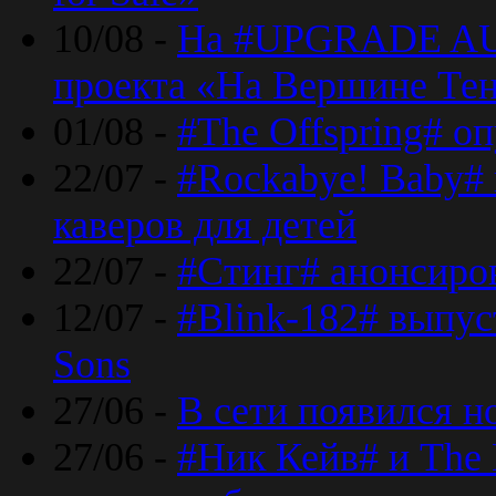
10/08 -
На #UPGRADE AU
проекта «На Вершине Те
01/08 -
#The Offspring# о
22/07 -
#Rockabye! Baby#
каверов для детей
22/07 -
#Стинг# анонсиро
12/07 -
#Blink-182# выпу
Sons
27/06 -
В сети появился н
27/06 -
#Ник Кейв# и The 