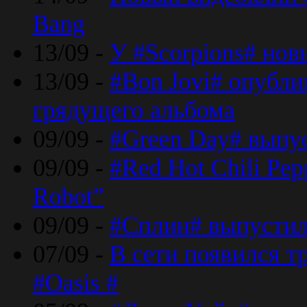
Bang
13/09 -
У #Scorpions# но
13/09 -
#Bon Jovi# опубли
грядущего альбома
09/09 -
#Green Day# выпус
09/09 -
#Red Hot Chili Pe
Robot”
09/09 -
#Сплин# выпустил
07/09 -
В сети появился т
#Oasis #