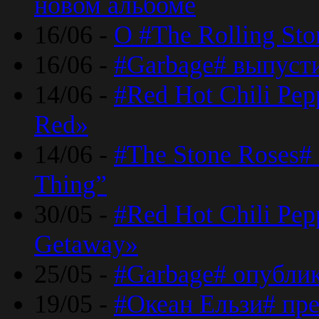
новом альбоме
16/06 -
О #The Rolling St
16/06 -
#Garbage# выпуст
14/06 -
#Red Hot Chili Pe
Red»
14/06 -
#The Stone Roses# 
Thing”
30/05 -
#Red Hot Chili Pe
Getaway»
25/05 -
#Garbage# опубли
19/05 -
#Океан Ельзи# пре