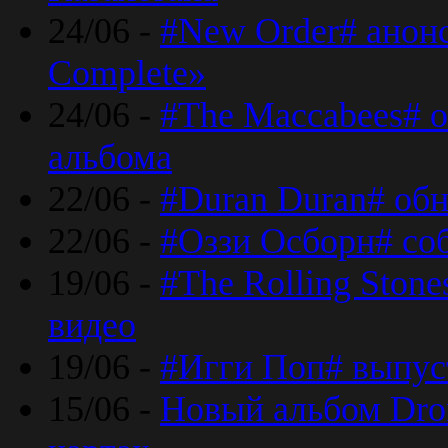
24/06 -
#New Order# анон
Complete»
24/06 -
#The Maccabees# о
альбома
22/06 -
#Duran Duran# обн
22/06 -
#Оззи Осборн# со
19/06 -
#The Rolling Ston
видео
19/06 -
#Игги Поп# выпус
15/06 -
Новый альбом Dron