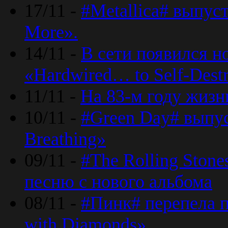
17/11 -
#Metallica# выпус
More».
14/11 -
В сети появился н
«Hardwired… to Self-Destr
11/11 -
На 83-м году жизн
10/11 -
#Green Day# выпус
Breathing»
09/11 -
#The Rolling Ston
песню с нового альбома
08/11 -
#Пинк# перепела п
with Diamonds».