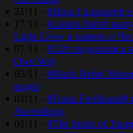
21/11 -
#Ноэл Галлахер# о
17/11 -
#Linkin Park# вып
Light Live» в память о Че
07/11 -
#U2# поделились н
Own Way
05/11 -
#Black Rebel Moto
видео
01/11 -
#Franz Ferdinand#
Ascending»
01/11 -
#The Spirit of Ten