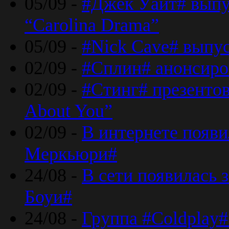
05/09 -
#Джек Уайт# выпу
“Carolina Drama”
05/09 -
#Nick Cave# выпус
02/09 -
#Сплин# анонсиро
02/09 -
#Стинг# презентова
About You”
02/09 -
В интернете появ
Меркьюри#
24/08 -
В сети появилась 
Боуи#
24/08 -
Группа #Coldplay#