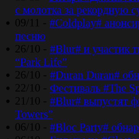
с молотка за рекордную 
09/11 -
#Coldplay# анонси
песню
26/10 -
#Blur# и участик т
“Park Life”
26/10 -
#Duran Duran# обн
22/10 -
Фестиваль #The Sp
21/10 -
#Blur# выпустят ф
Towers”
06/10 -
#Bloc Party# обна