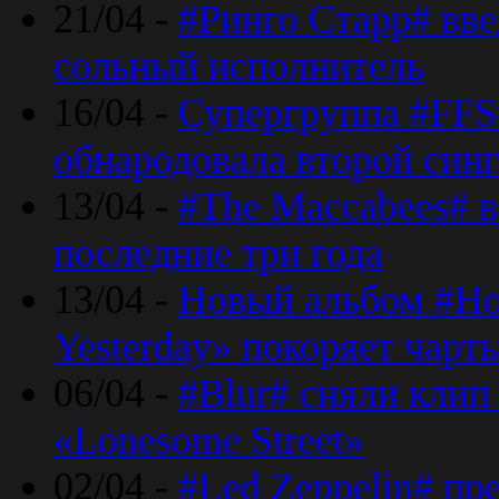
21/04 -
#Ринго Старр# вве
сольный исполнитель
16/04 -
Супергруппа #FFS#
обнародовала второй син
13/04 -
#The Maccabees# в
последние три года
13/04 -
Новый альбом #Но
Yesterday» покоряет чарт
06/04 -
#Blur# сняли клип
«Lonesome Street»
02/04 -
#Led Zeppelin# пр