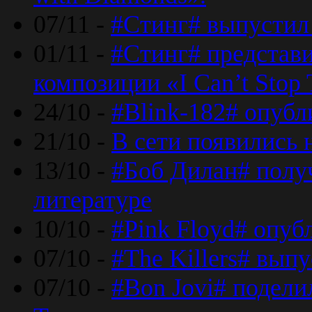
07/11 -
#Стинг# выпустил 
01/11 -
#Стинг# представ
композиции «I Can’t Stop 
24/10 -
#Blink-182# опубл
21/10 -
В сети появились 
13/10 -
#Боб Дилан# полу
литературе
10/10 -
#Pink Floyd# опуб
07/10 -
#The Killers# вып
07/10 -
#Bon Jovi# подели