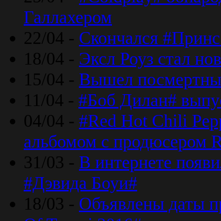
Галлахером
22/04 -
Скончался #Принс
18/04 -
Эксл Роуз стал н
15/04 -
Вышел посмертный
11/04 -
#Боб Дилан# выпу
04/04 -
#Red Hot Chili Pe
альбомом с продюсером R
31/03 -
В интернете появи
#Дэвида Боуи#
18/03 -
Объявлены даты пр