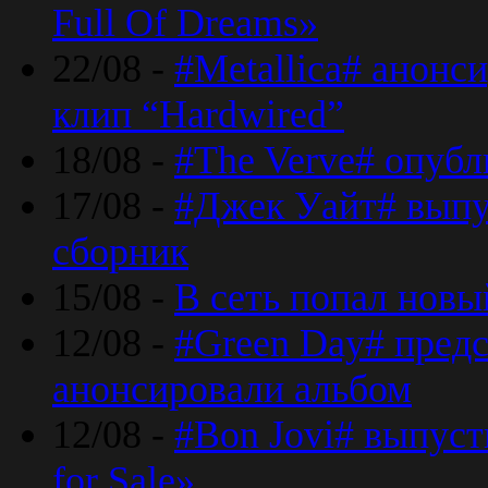
Full Of Dreams»
22/08 -
#Metallica# анонс
клип “Hardwired”
18/08 -
#The Verve# опубл
17/08 -
#Джек Уайт# выпу
сборник
15/08 -
В сеть попал новый
12/08 -
#Green Day# предс
анонсировали альбом
12/08 -
#Bon Jovi# выпуст
for Sale»