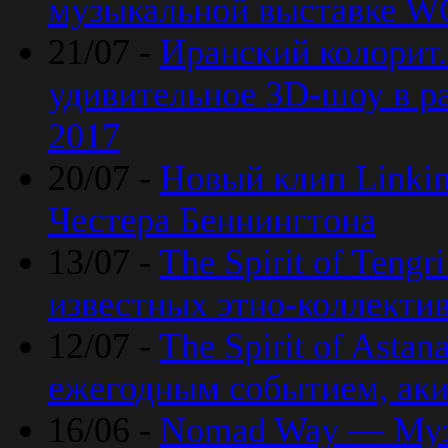
музыкальной выставке 
21/07 -
Иранский колорит
удивительное 3D-шоу в ра
2017
20/07 -
Новый клип Linkin
Честера Беннингтона
13/07 -
The Spirit of Teng
известных этно-коллекти
12/07 -
The Spirit of Asta
ежегодным событием, ак
16/06 -
Nomad Way — Муз