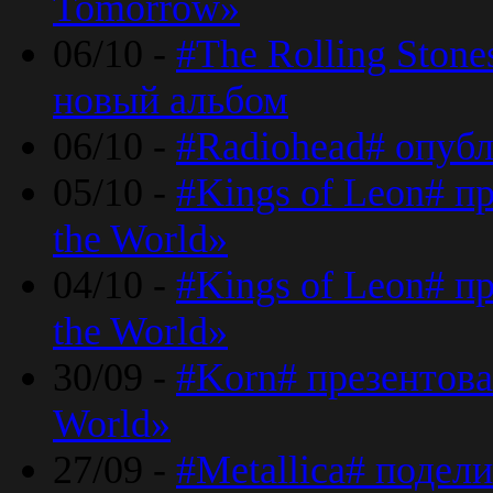
Tomorrow»
06/10 -
#The Rolling Ston
новый альбом
06/10 -
#Radiohead# опуб
05/10 -
#Kings of Leon# п
the World»
04/10 -
#Kings of Leon# п
the World»
30/09 -
#Korn# презентова
World»
27/09 -
#Metallica# подел