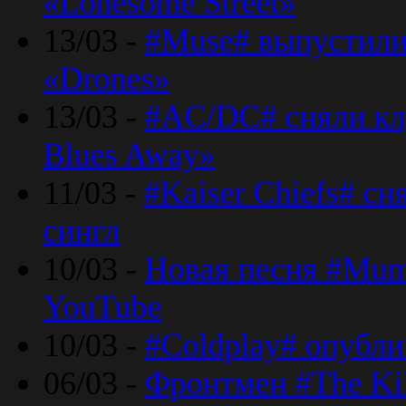
«Lonesome Street»
13/03 -
#Muse# выпустили
«Drones»
13/03 -
#AC/DC# сняли клу
Blues Away»
11/03 -
#Kaiser Chiefs# с
сингл
10/03 -
Новая песня #Mumf
YouTube
10/03 -
#Coldplay# опубли
06/03 -
Фронтмен #The Kil