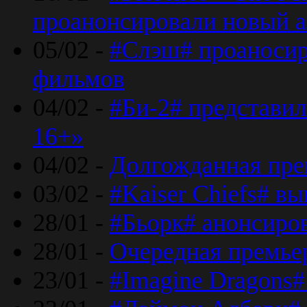
проанонсировали новый 
05/02 -
#Слэш# проаносир
фильмов
04/02 -
#Би-2# представил
16+»
04/02 -
Долгожданная прем
03/02 -
#Kaiser Chiefs# в
28/01 -
#Бьорк# анонсиров
28/01 -
Очередная премьер
23/01 -
#Imagine Dragons#