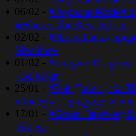
06/02 -
#Depeche Mode# о
«Where’s the Revolution»
02/02 -
#Nickelback# пред
Machine»
01/02 -
#Imagine Dragons#
«Believer»
25/01 -
#Рэй Дэвис (экс T
«Poetry» с грядущего сол
17/01 -
#Green Day# опубл
Times»