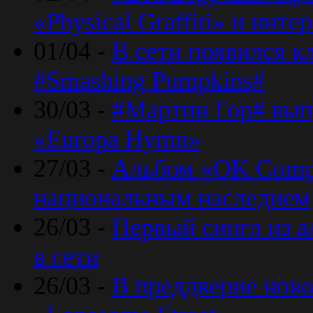
«Physical Graffiti» и инт
01/04 -
В сети появился к
#Smashing Pumpkins#
30/03 -
#Мартин Гор# вып
«Europa Hymn»
27/03 -
Альбом «OK Compu
национальным наследием
26/03 -
Первый сингл из а
в сети
26/03 -
В преддверие ново