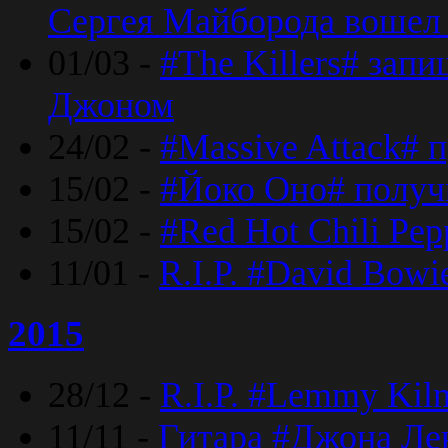
Сергея Майборода вошел 
01/03 -
#The Killers# зап
Джоном
24/02 -
#Massive Attack# 
15/02 -
#Йоко Оно# полу
15/02 -
#Red Hot Chili Pe
11/01 -
R.I.P. #David Bowi
2015
28/12 -
R.I.P. #Lemmy Kilm
11/11 -
Гитара #Джона Лен