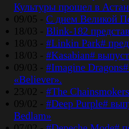
Культуры прошел в Астан
09/05 -
С днем Великой П
18/03 -
Blink-182 предста
18/03 -
#Linkin Park# пре
18/03 -
#Kasabian# выпуст
09/03 -
#Imagine Dragons#
«Believer».
23/02 -
#The Chainsmokers
09/02 -
#Deep Purple# вып
Bedlam»
07/02 -
#Depeche Mode# п