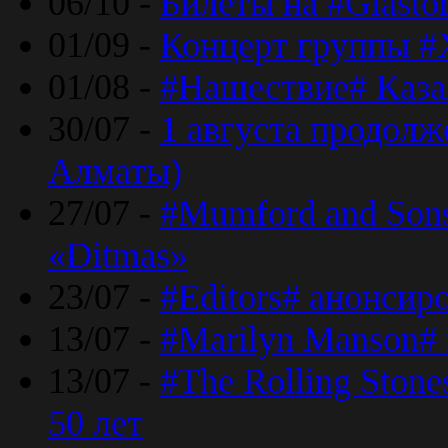
06/10 -
Билеты на #Glasto
01/09 -
Концерт группы #
01/08 -
#Нашествие# Каза
30/07 -
1 августа продолж
Алматы)
27/07 -
#Mumford and Sons
«Ditmas»
23/07 -
#Editors# анонсир
13/07 -
#Marilyn Manson#
13/07 -
#The Rolling Ston
50 лет