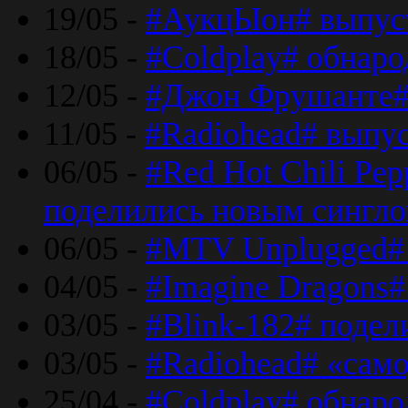
19/05 -
#АукцЫон# выпус
18/05 -
#Coldplay# обнар
12/05 -
#Джон Фрушанте#
11/05 -
#Radiohead# выпу
06/05 -
#Red Hot Chili Pe
поделились новым сингл
06/05 -
#MTV Unplugged# 
04/05 -
#Imagine Dragons#
03/05 -
#Blink-182# поде
03/05 -
#Radiohead# «само
25/04 -
#Coldplay# обнаро