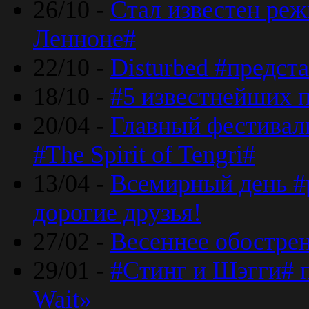
26/10 -
Стал известен реж
Ленноне#
22/10 -
Disturbed #предст
18/10 -
#5 известнейших п
20/04 -
Главный фестивал
#The Spirit of Tengri#
13/04 -
Всемирный день #р
дорогие друзья!
27/02 -
Весеннее обострен
29/01 -
#Стинг и Шэгги# 
Wait»