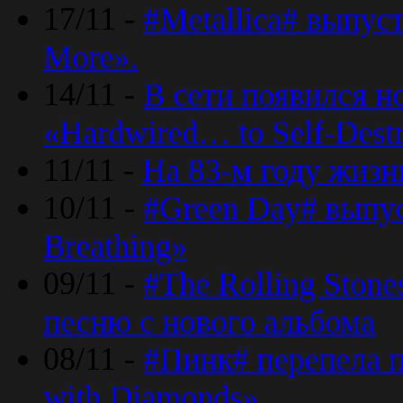
17/11 -
#Metallica# выпус
More».
14/11 -
В сети появился н
«Hardwired… to Self-Destr
11/11 -
На 83-м году жизн
10/11 -
#Green Day# выпус
Breathing»
09/11 -
#The Rolling Ston
песню с нового альбома
08/11 -
#Пинк# перепела п
with Diamonds».