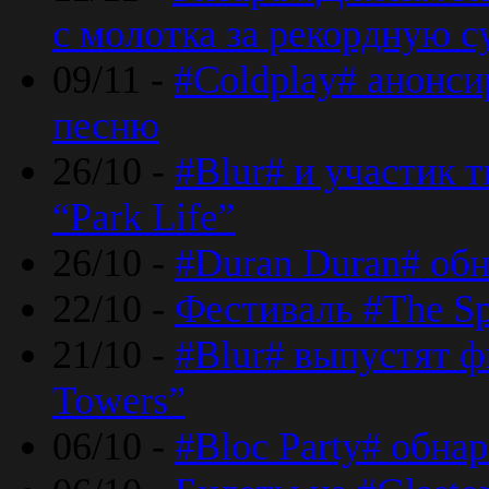
с молотка за рекордную 
09/11 -
#Coldplay# анонси
песню
26/10 -
#Blur# и участик т
“Park Life”
26/10 -
#Duran Duran# обн
22/10 -
Фестиваль #The Sp
21/10 -
#Blur# выпустят ф
Towers”
06/10 -
#Bloc Party# обна