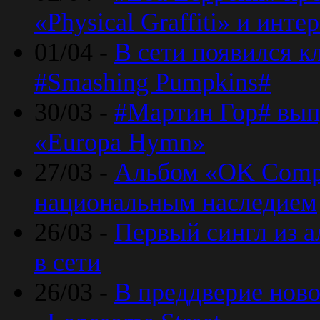
«Physical Graffiti» и инт
01/04 -
В сети появился к
#Smashing Pumpkins#
30/03 -
#Мартин Гор# вып
«Europa Hymn»
27/03 -
Альбом «OK Compu
национальным наследием
26/03 -
Первый сингл из а
в сети
26/03 -
В преддверие ново