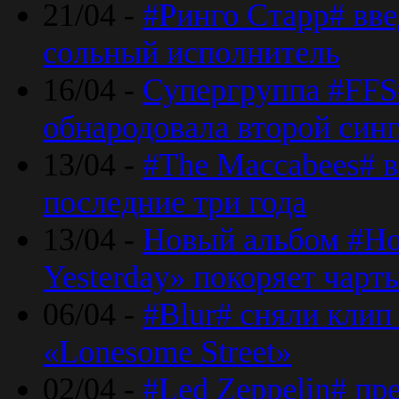
21/04 -
#Ринго Старр# вве
сольный исполнитель
16/04 -
Супергруппа #FFS#
обнародовала второй син
13/04 -
#The Maccabees# в
последние три года
13/04 -
Новый альбом #Но
Yesterday» покоряет чарт
06/04 -
#Blur# сняли клип
«Lonesome Street»
02/04 -
#Led Zeppelin# пр