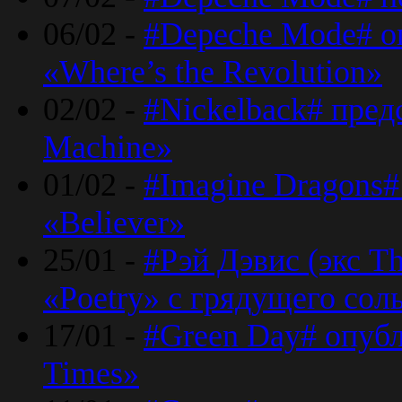
06/02 -
#Depeche Mode# о
«Where’s the Revolution»
02/02 -
#Nickelback# пред
Machine»
01/02 -
#Imagine Dragons#
«Believer»
25/01 -
#Рэй Дэвис (экс T
«Poetry» с грядущего сол
17/01 -
#Green Day# опубл
Times»