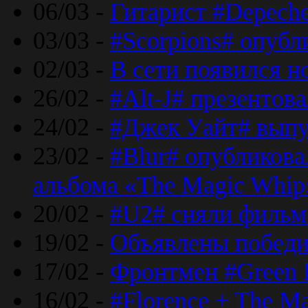
06/03 -
Гитарист #Depech
03/03 -
#Scorpions# опубл
02/03 -
В сети появился н
26/02 -
#Alt-J# презентова
24/02 -
#Джек Уайт# выпу
23/02 -
#Blur# опубликова
альбома «The Magic Whip
20/02 -
#U2# сняли фильм 
19/02 -
Объявлены побед
17/02 -
Фронтмен #Green 
16/02 -
#Florence + The M