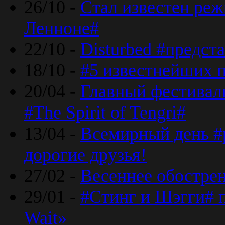
26/10 -
Стал известен реж
Ленноне#
22/10 -
Disturbed #предст
18/10 -
#5 известнейших п
20/04 -
Главный фестивал
#The Spirit of Tengri#
13/04 -
Всемирный день #р
дорогие друзья!
27/02 -
Весеннее обострен
29/01 -
#Стинг и Шэгги# 
Wait»