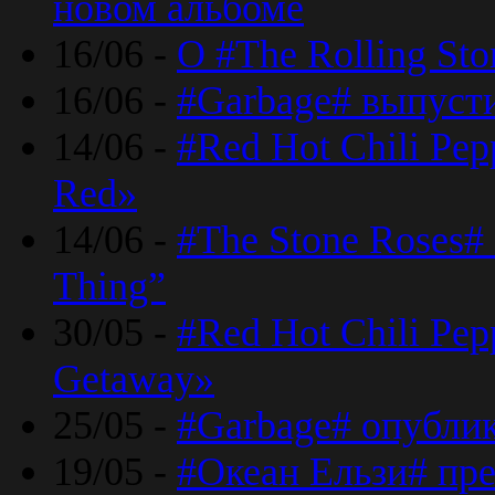
новом альбоме
16/06 -
О #The Rolling St
16/06 -
#Garbage# выпуст
14/06 -
#Red Hot Chili Pe
Red»
14/06 -
#The Stone Roses# 
Thing”
30/05 -
#Red Hot Chili Pe
Getaway»
25/05 -
#Garbage# опубли
19/05 -
#Океан Ельзи# пре