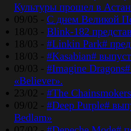
Культуры прошел в Астан
09/05 -
С днем Великой П
18/03 -
Blink-182 предста
18/03 -
#Linkin Park# пре
18/03 -
#Kasabian# выпуст
09/03 -
#Imagine Dragons#
«Believer».
23/02 -
#The Chainsmokers
09/02 -
#Deep Purple# вып
Bedlam»
07/02 -
#Depeche Mode# п