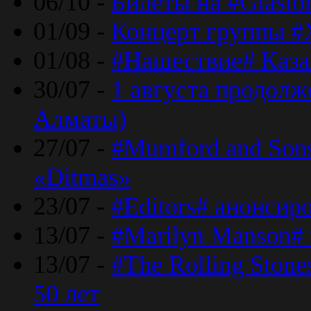
06/10 -
Билеты на #Glasto
01/09 -
Концерт группы #
01/08 -
#Нашествие# Каза
30/07 -
1 августа продолж
Алматы)
27/07 -
#Mumford and Sons
«Ditmas»
23/07 -
#Editors# анонсир
13/07 -
#Marilyn Manson#
13/07 -
#The Rolling Ston
50 лет