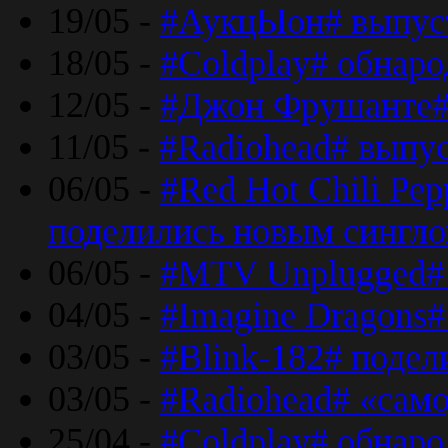
19/05 -
#АукцЫон# выпус
18/05 -
#Coldplay# обнар
12/05 -
#Джон Фрушанте#
11/05 -
#Radiohead# выпу
06/05 -
#Red Hot Chili Pe
поделились новым сингл
06/05 -
#MTV Unplugged# 
04/05 -
#Imagine Dragons#
03/05 -
#Blink-182# поде
03/05 -
#Radiohead# «само
25/04 -
#Coldplay# обнаро