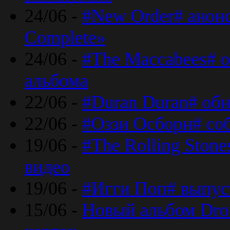
24/06 -
#New Order# анон
Complete»
24/06 -
#The Maccabees# о
альбома
22/06 -
#Duran Duran# обн
22/06 -
#Оззи Осборн# со
19/06 -
#The Rolling Ston
видео
19/06 -
#Игги Поп# выпус
15/06 -
Новый альбом Dron