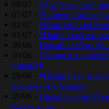
08/07 -
#The Vaccines# пр
07/07 -
#Стивен Тайлер# 
02/07 -
#Mumford and Sons
01/07 -
#Hadnt Tea# отпра
30/06 -
Новый альбом #A-
30/06 -
Скончался основа
Сквайр#
29/06 -
#Исаак Реал и Алд
песней «Ай, Мария»
25/06 -
Проект радио #Te
Казахстана