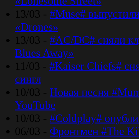
«Lonesome Street»
13/03 -
#Muse# выпустили
«Drones»
13/03 -
#AC/DC# сняли клу
Blues Away»
11/03 -
#Kaiser Chiefs# с
сингл
10/03 -
Новая песня #Mumf
YouTube
10/03 -
#Coldplay# опубли
06/03 -
Фронтмен #The Kil