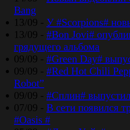
Bang
13/09 -
У #Scorpions# но
13/09 -
#Bon Jovi# опубли
грядущего альбома
09/09 -
#Green Day# выпус
09/09 -
#Red Hot Chili Pe
Robot”
09/09 -
#Сплин# выпустил
07/09 -
В сети появился т
#Oasis #