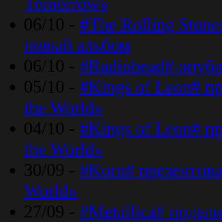
Tomorrow»
06/10 -
#The Rolling Ston
новый альбом
06/10 -
#Radiohead# опуб
05/10 -
#Kings of Leon# п
the World»
04/10 -
#Kings of Leon# п
the World»
30/09 -
#Korn# презентова
World»
27/09 -
#Metallica# подел