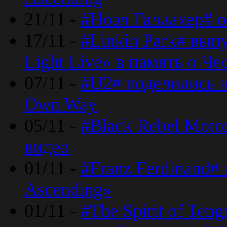
21/11 -
#Ноэл Галлахер# о
17/11 -
#Linkin Park# вып
Light Live» в память о Че
07/11 -
#U2# поделились н
Own Way
05/11 -
#Black Rebel Moto
видео
01/11 -
#Franz Ferdinand#
Ascending»
01/11 -
#The Spirit of Ten