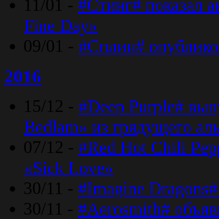
11/01 -
#Стинг# показал 
Fine Day»
09/01 -
#Сплин# опублико
2016
15/12 -
#Deep Purple# вып
Bedlam» из грядущего ал
07/12 -
#Red Hot Chili Pep
«Sick Love»
30/11 -
#Imagine Dragons#
30/11 -
#Aerosmith# объяв