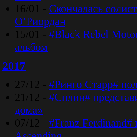
16/01 -
Скончалась солист
O’Риордан
15/01 -
#Black Rebel Moto
альбом
2017
27/12 -
#Ринго Старр# по
21/12 -
#Сплин# представ
дома»
07/12 -
#Franz Ferdinand#
Ascending