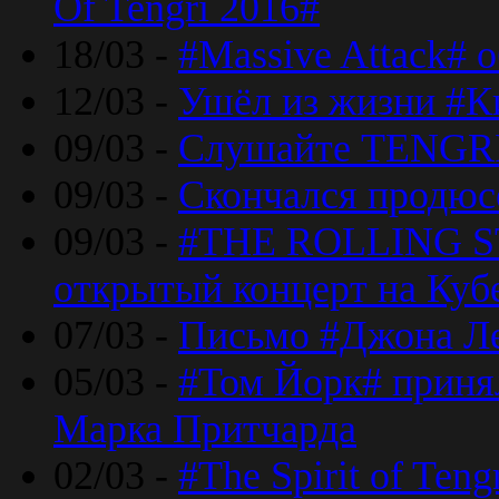
Of Tengri 2016#
18/03 -
#Massive Attack# 
12/03 -
Ушёл из жизни #К
09/03 -
Слушайте TENGRI
09/03 -
Скончался продюс
09/03 -
#THE ROLLING S
открытый концерт на Куб
07/03 -
Письмо #Джона Ле
05/03 -
#Том Йорк# принял
Марка Притчарда
02/03 -
#The Spirit of Ten