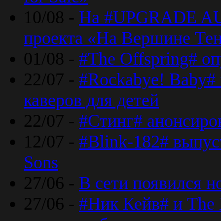
10/08 -
На #UPGRADE AU
проекта «На Вершине Те
01/08 -
#The Offspring# о
22/07 -
#Rockabye! Baby#
каверов для детей
22/07 -
#Стинг# анонсиро
12/07 -
#Blink-182# выпу
Sons
27/06 -
В сети появился н
27/06 -
#Ник Кейв# и The 