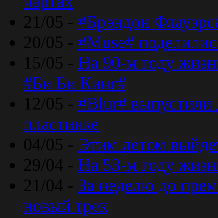
чартах
21/05 -
#Брэндон Флауэрс
20/05 -
#Muse# поделилис
15/05 -
На 90-м году жиз
#Би Би Кинг#
12/05 -
#Blur# выпустили
пластинке
04/05 -
Этим летом выйде
29/04 -
На 53-м году жиз
21/04 -
За неделю до прем
новый трек