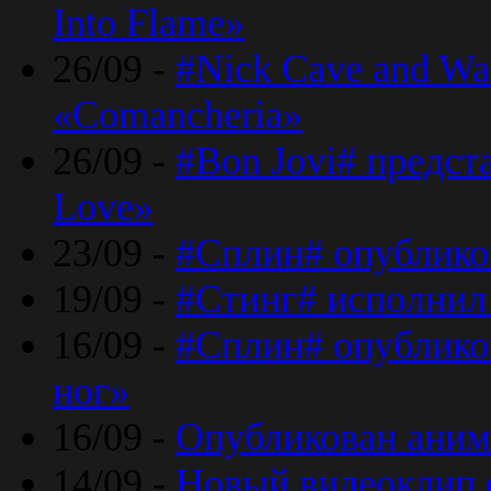
Into Flame»
26/09 -
#Nick Cave and Wa
«Comancheria»
26/09 -
#Bon Jovi# предста
Love»
23/09 -
#Сплин# опублико
19/09 -
#Стинг# исполнил
16/09 -
#Сплин# опубликов
ног»
16/09 -
Опубликован аним
14/09 -
Новый видеоклип 