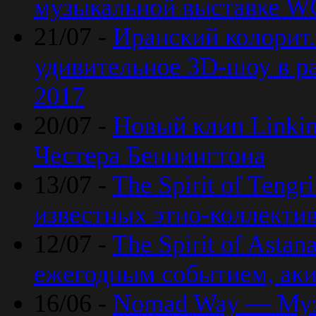
музыкальной выставке 
21/07 -
Иранский колорит
удивительное 3D-шоу в ра
2017
20/07 -
Новый клип Linkin
Честера Беннингтона
13/07 -
The Spirit of Teng
известных этно-коллекти
12/07 -
The Spirit of Asta
ежегодным событием, ак
16/06 -
Nomad Way — Муз