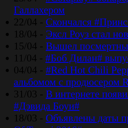
Галлахером
22/04 -
Скончался #Принс
18/04 -
Эксл Роуз стал н
15/04 -
Вышел посмертный
11/04 -
#Боб Дилан# выпу
04/04 -
#Red Hot Chili Pe
альбомом с продюсером R
31/03 -
В интернете появи
#Дэвида Боуи#
18/03 -
Объявлены даты пр