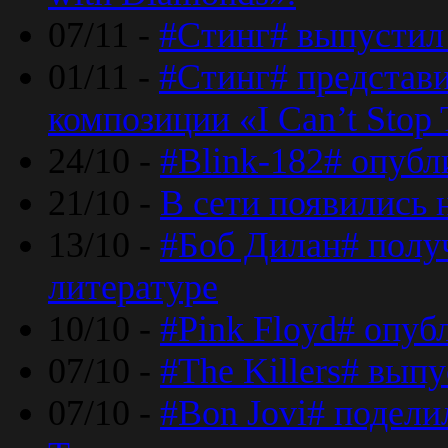
07/11 -
#Стинг# выпустил 
01/11 -
#Стинг# представ
композиции «I Can’t Stop 
24/10 -
#Blink-182# опубл
21/10 -
В сети появились 
13/10 -
#Боб Дилан# полу
литературе
10/10 -
#Pink Floyd# опуб
07/10 -
#The Killers# вып
07/10 -
#Bon Jovi# подели