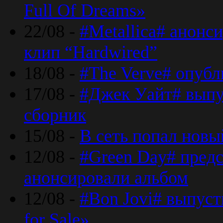
Full Of Dreams»
22/08 -
#Metallica# анонс
клип “Hardwired”
18/08 -
#The Verve# опубл
17/08 -
#Джек Уайт# выпу
сборник
15/08 -
В сеть попал новый
12/08 -
#Green Day# предс
анонсировали альбом
12/08 -
#Bon Jovi# выпуст
for Sale»