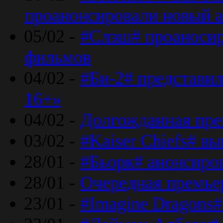
проанонсировали новый 
05/02 -
#Слэш# проаносир
фильмов
04/02 -
#Би-2# представил
16+»
04/02 -
Долгожданная прем
03/02 -
#Kaiser Chiefs# в
28/01 -
#Бьорк# анонсиров
28/01 -
Очередная премьер
23/01 -
#Imagine Dragons#