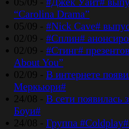
05/09 -
#Джек Уайт# выпу
“Carolina Drama”
05/09 -
#Nick Cave# выпус
02/09 -
#Сплин# анонсиро
02/09 -
#Стинг# презентова
About You”
02/09 -
В интернете появ
Меркьюри#
24/08 -
В сети появилась 
Боуи#
24/08 -
Группа #Coldplay#