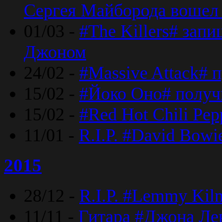
Сергея Майборода вошел 
01/03 -
#The Killers# зап
Джоном
24/02 -
#Massive Attack# 
15/02 -
#Йоко Оно# полу
15/02 -
#Red Hot Chili Pe
11/01 -
R.I.P. #David Bowi
2015
28/12 -
R.I.P. #Lemmy Kilm
11/11 -
Гитара #Джона Лен