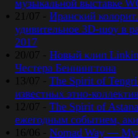
музыкальной выставке 
21/07 -
Иранский колорит
удивительное 3D-шоу в ра
2017
20/07 -
Новый клип Linkin
Честера Беннингтона
13/07 -
The Spirit of Teng
известных этно-коллекти
12/07 -
The Spirit of Asta
ежегодным событием, ак
16/06 -
Nomad Way — Муз