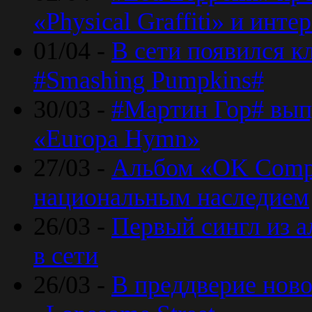
«Physical Graffiti» и инт
01/04 -
В сети появился к
#Smashing Pumpkins#
30/03 -
#Мартин Гор# вып
«Europa Hymn»
27/03 -
Альбом «OK Compu
национальным наследием
26/03 -
Первый сингл из а
в сети
26/03 -
В преддверие ново