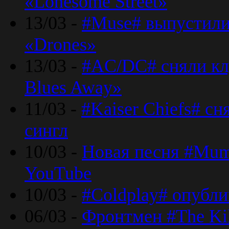
«Lonesome Street»
13/03 -
#Muse# выпустили
«Drones»
13/03 -
#AC/DC# сняли клу
Blues Away»
11/03 -
#Kaiser Chiefs# с
сингл
10/03 -
Новая песня #Mumf
YouTube
10/03 -
#Coldplay# опубли
06/03 -
Фронтмен #The Kil