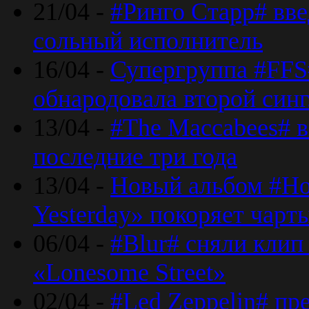
21/04 -
#Ринго Старр# вве
сольный исполнитель
16/04 -
Супергруппа #FFS#
обнародовала второй син
13/04 -
#The Maccabees# в
последние три года
13/04 -
Новый альбом #Но
Yesterday» покоряет чарт
06/04 -
#Blur# сняли клип
«Lonesome Street»
02/04 -
#Led Zeppelin# пр