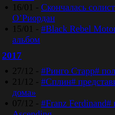
16/01 -
Скончалась солист
O’Риордан
15/01 -
#Black Rebel Moto
альбом
2017
27/12 -
#Ринго Старр# по
21/12 -
#Сплин# представ
дома»
07/12 -
#Franz Ferdinand#
Ascending