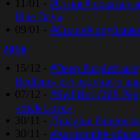
11/01 -
#Стинг# показал 
Fine Day»
09/01 -
#Сплин# опублико
2016
15/12 -
#Deep Purple# вып
Bedlam» из грядущего ал
07/12 -
#Red Hot Chili Pep
«Sick Love»
30/11 -
#Imagine Dragons#
30/11 -
#Aerosmith# объяв