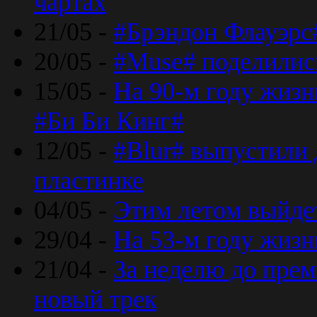
чартах
21/05 -
#Брэндон Флауэрс
20/05 -
#Muse# поделилис
15/05 -
На 90-м году жиз
#Би Би Кинг#
12/05 -
#Blur# выпустили
пластинке
04/05 -
Этим летом выйде
29/04 -
На 53-м году жиз
21/04 -
За неделю до прем
новый трек