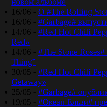
новом альбоме
16/06 -
О #The Rolling St
16/06 -
#Garbage# выпуст
14/06 -
#Red Hot Chili Pe
Red»
14/06 -
#The Stone Roses# 
Thing”
30/05 -
#Red Hot Chili Pe
Getaway»
25/05 -
#Garbage# опубли
19/05 -
#Океан Ельзи# пре