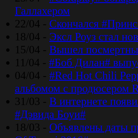
Галлахером
22/04 -
Скончался #Принс
18/04 -
Эксл Роуз стал н
15/04 -
Вышел посмертный
11/04 -
#Боб Дилан# выпу
04/04 -
#Red Hot Chili Pe
альбомом с продюсером R
31/03 -
В интернете появи
#Дэвида Боуи#
18/03 -
Объявлены даты пр