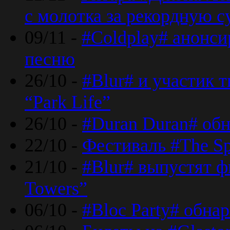
с молотка за рекордную 
09/11 -
#Coldplay# анонси
песню
26/10 -
#Blur# и участик т
“Park Life”
26/10 -
#Duran Duran# обн
22/10 -
Фестиваль #The Sp
21/10 -
#Blur# выпустят ф
Towers”
06/10 -
#Bloc Party# обна