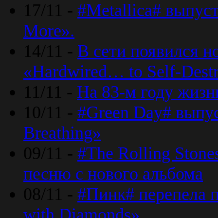
17/11 -
#Metallica# выпус
More».
14/11 -
В сети появился н
«Hardwired… to Self-Destr
11/11 -
На 83-м году жизн
10/11 -
#Green Day# выпус
Breathing»
09/11 -
#The Rolling Ston
песню с нового альбома
08/11 -
#Пинк# перепела п
with Diamonds».