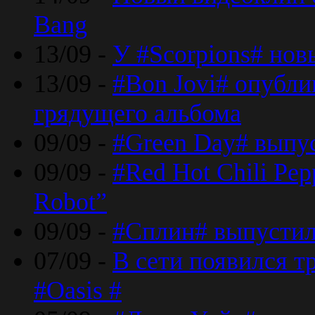
Bang
13/09 -
У #Scorpions# но
13/09 -
#Bon Jovi# опубли
грядущего альбома
09/09 -
#Green Day# выпус
09/09 -
#Red Hot Chili Pe
Robot”
09/09 -
#Сплин# выпустил
07/09 -
В сети появился т
#Oasis #