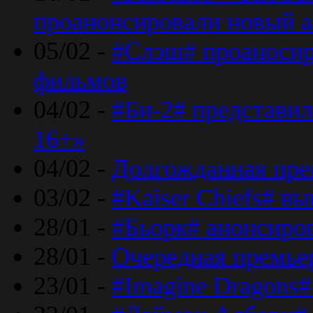
проанонсировали новый 
05/02 -
#Слэш# проаносир
фильмов
04/02 -
#Би-2# представил
16+»
04/02 -
Долгожданная прем
03/02 -
#Kaiser Chiefs# в
28/01 -
#Бьорк# анонсиров
28/01 -
Очередная премьер
23/01 -
#Imagine Dragons#