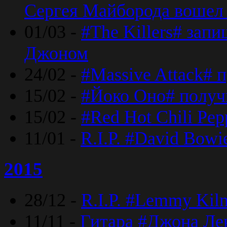
Сергея Майборода вошел 
01/03 -
#The Killers# зап
Джоном
24/02 -
#Massive Attack# 
15/02 -
#Йоко Оно# полу
15/02 -
#Red Hot Chili Pe
11/01 -
R.I.P. #David Bowi
2015
28/12 -
R.I.P. #Lemmy Kilm
11/11 -
Гитара #Джона Лен