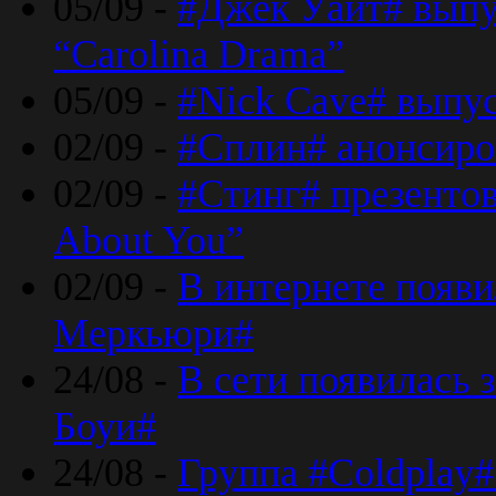
05/09 -
#Джек Уайт# выпу
“Carolina Drama”
05/09 -
#Nick Cave# выпус
02/09 -
#Сплин# анонсиро
02/09 -
#Стинг# презентова
About You”
02/09 -
В интернете появ
Меркьюри#
24/08 -
В сети появилась 
Боуи#
24/08 -
Группа #Coldplay#