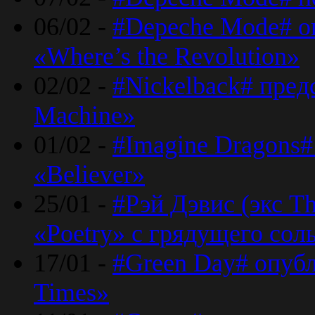
06/02 -
#Depeche Mode# о
«Where’s the Revolution»
02/02 -
#Nickelback# пред
Machine»
01/02 -
#Imagine Dragons#
«Believer»
25/01 -
#Рэй Дэвис (экс T
«Poetry» с грядущего сол
17/01 -
#Green Day# опубл
Times»