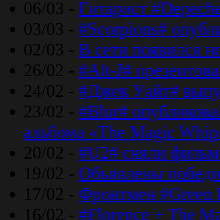
06/03 -
Гитарист #Depech
03/03 -
#Scorpions# опубл
02/03 -
В сети появился н
26/02 -
#Alt-J# презентова
24/02 -
#Джек Уайт# выпу
23/02 -
#Blur# опубликова
альбома «The Magic Whip
20/02 -
#U2# сняли фильм 
19/02 -
Объявлены побед
17/02 -
Фронтмен #Green 
16/02 -
#Florence + The M