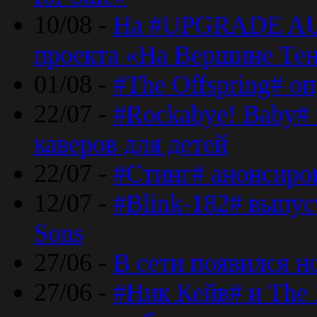
10/08 -
На #UPGRADE AU
проекта «На Вершине Те
01/08 -
#The Offspring# о
22/07 -
#Rockabye! Baby#
каверов для детей
22/07 -
#Стинг# анонсиро
12/07 -
#Blink-182# выпу
Sons
27/06 -
В сети появился н
27/06 -
#Ник Кейв# и The 