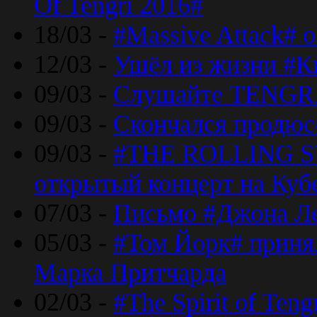
Of Tengri 2016#
18/03 -
#Massive Attack# 
12/03 -
Ушёл из жизни #К
09/03 -
Слушайте TENGRI
09/03 -
Скончался продюс
09/03 -
#THE ROLLING S
открытый концерт на Куб
07/03 -
Письмо #Джона Ле
05/03 -
#Том Йорк# принял
Марка Притчарда
02/03 -
#The Spirit of Ten