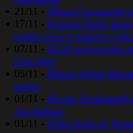
21/11 -
#Ноэл Галлахер# о
17/11 -
#Linkin Park# вып
Light Live» в память о Че
07/11 -
#U2# поделились н
Own Way
05/11 -
#Black Rebel Moto
видео
01/11 -
#Franz Ferdinand#
Ascending»
01/11 -
#The Spirit of Ten