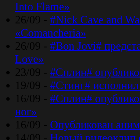
Into Flame»
26/09 -
#Nick Cave and Wa
«Comancheria»
26/09 -
#Bon Jovi# предста
Love»
23/09 -
#Сплин# опублико
19/09 -
#Стинг# исполнил
16/09 -
#Сплин# опубликов
ног»
16/09 -
Опубликован аним
14/09 -
Новый видеоклип 