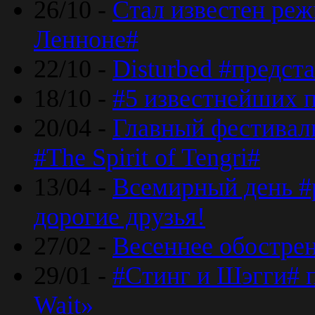
26/10 -
Стал известен реж
Ленноне#
22/10 -
Disturbed #предст
18/10 -
#5 известнейших п
20/04 -
Главный фестивал
#The Spirit of Tengri#
13/04 -
Всемирный день #р
дорогие друзья!
27/02 -
Весеннее обострен
29/01 -
#Стинг и Шэгги# 
Wait»