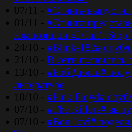
07/11 -
#Стинг# выпустил 
01/11 -
#Стинг# представ
композиции «I Can’t Stop 
24/10 -
#Blink-182# опубл
21/10 -
В сети появились 
13/10 -
#Боб Дилан# полу
литературе
10/10 -
#Pink Floyd# опуб
07/10 -
#The Killers# вып
07/10 -
#Bon Jovi# подели