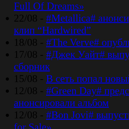
Full Of Dreams»
22/08 -
#Metallica# анонс
клип “Hardwired”
18/08 -
#The Verve# опубл
17/08 -
#Джек Уайт# выпу
сборник
15/08 -
В сеть попал новый
12/08 -
#Green Day# предс
анонсировали альбом
12/08 -
#Bon Jovi# выпуст
for Sale»