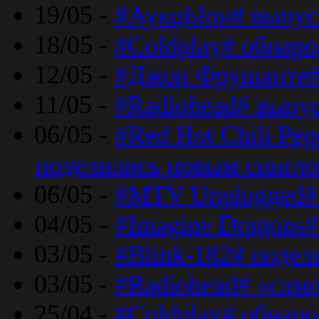
19/05 -
#АукцЫон# выпус
18/05 -
#Coldplay# обнар
12/05 -
#Джон Фрушанте#
11/05 -
#Radiohead# выпу
06/05 -
#Red Hot Chili Pe
поделились новым сингл
06/05 -
#MTV Unplugged# 
04/05 -
#Imagine Dragons#
03/05 -
#Blink-182# поде
03/05 -
#Radiohead# «само
25/04 -
#Coldplay# обнаро