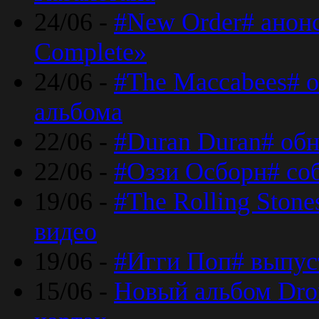
24/06 -
#New Order# анон
Complete»
24/06 -
#The Maccabees# о
альбома
22/06 -
#Duran Duran# обн
22/06 -
#Оззи Осборн# со
19/06 -
#The Rolling Ston
видео
19/06 -
#Игги Поп# выпус
15/06 -
Новый альбом Dron