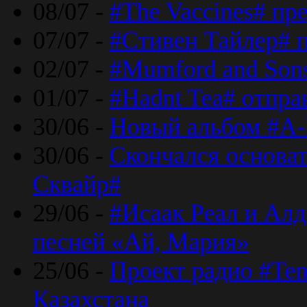
08/07 -
#The Vaccines# пр
07/07 -
#Стивен Тайлер# 
02/07 -
#Mumford and Sons
01/07 -
#Hadnt Tea# отпра
30/06 -
Новый альбом #A-
30/06 -
Скончался основа
Сквайр#
29/06 -
#Исаак Реал и Алд
песней «Ай, Мария»
25/06 -
Проект радио #Te
Казахстана