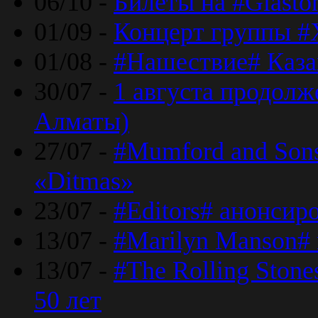
06/10 -
Билеты на #Glasto
01/09 -
Концерт группы #
01/08 -
#Нашествие# Каза
30/07 -
1 августа продолж
Алматы)
27/07 -
#Mumford and Sons
«Ditmas»
23/07 -
#Editors# анонсир
13/07 -
#Marilyn Manson#
13/07 -
#The Rolling Ston
50 лет