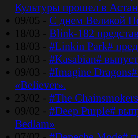
Культуры прошел в Астан
09/05 -
С днем Великой П
18/03 -
Blink-182 предста
18/03 -
#Linkin Park# пре
18/03 -
#Kasabian# выпуст
09/03 -
#Imagine Dragons#
«Believer».
23/02 -
#The Chainsmokers
09/02 -
#Deep Purple# вып
Bedlam»
07/02 -
#Depeche Mode# п