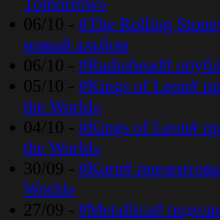
Tomorrow»
06/10 -
#The Rolling Ston
новый альбом
06/10 -
#Radiohead# опуб
05/10 -
#Kings of Leon# п
the World»
04/10 -
#Kings of Leon# п
the World»
30/09 -
#Korn# презентова
World»
27/09 -
#Metallica# подел