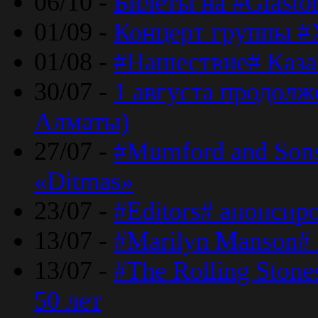
06/10 -
Билеты на #Glasto
01/09 -
Концерт группы #
01/08 -
#Нашествие# Каза
30/07 -
1 августа продолж
Алматы)
27/07 -
#Mumford and Sons
«Ditmas»
23/07 -
#Editors# анонсир
13/07 -
#Marilyn Manson#
13/07 -
#The Rolling Ston
50 лет