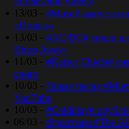
«Lonesome Street»
13/03 -
#Muse# выпустили
«Drones»
13/03 -
#AC/DC# сняли клу
Blues Away»
11/03 -
#Kaiser Chiefs# с
сингл
10/03 -
Новая песня #Mumf
YouTube
10/03 -
#Coldplay# опубли
06/03 -
Фронтмен #The Kil