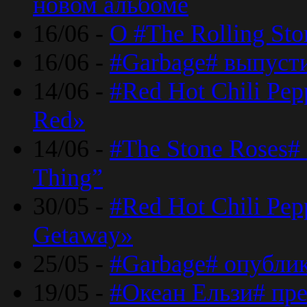
новом альбоме
16/06 -
О #The Rolling St
16/06 -
#Garbage# выпуст
14/06 -
#Red Hot Chili Pe
Red»
14/06 -
#The Stone Roses# 
Thing”
30/05 -
#Red Hot Chili Pe
Getaway»
25/05 -
#Garbage# опубли
19/05 -
#Океан Ельзи# пре