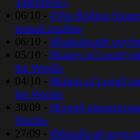
Tomorrow»
06/10 -
#The Rolling Ston
новый альбом
06/10 -
#Radiohead# опуб
05/10 -
#Kings of Leon# п
the World»
04/10 -
#Kings of Leon# п
the World»
30/09 -
#Korn# презентова
World»
27/09 -
#Metallica# подел