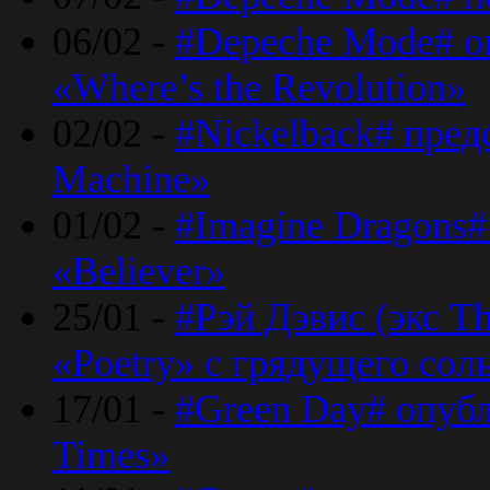
06/02 -
#Depeche Mode# о
«Where’s the Revolution»
02/02 -
#Nickelback# пред
Machine»
01/02 -
#Imagine Dragons#
«Believer»
25/01 -
#Рэй Дэвис (экс T
«Poetry» с грядущего сол
17/01 -
#Green Day# опубл
Times»