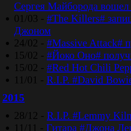
Сергея Майборода вошел 
01/03 -
#The Killers# зап
Джоном
24/02 -
#Massive Attack# 
15/02 -
#Йоко Оно# полу
15/02 -
#Red Hot Chili Pe
11/01 -
R.I.P. #David Bowi
2015
28/12 -
R.I.P. #Lemmy Kilm
11/11 -
Гитара #Джона Лен