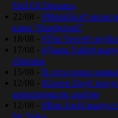
Full Of Dreams»
22/08 -
#Metallica# анонс
клип “Hardwired”
18/08 -
#The Verve# опубл
17/08 -
#Джек Уайт# выпу
сборник
15/08 -
В сеть попал новый
12/08 -
#Green Day# предс
анонсировали альбом
12/08 -
#Bon Jovi# выпуст
for Sale»