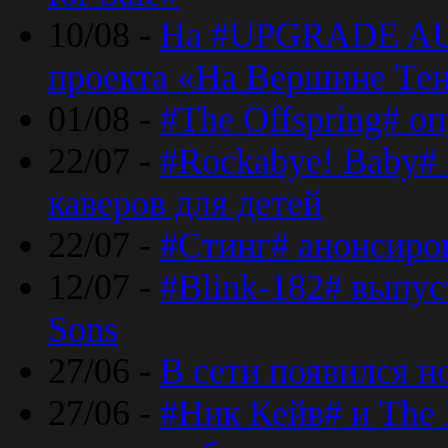
10/08 -
На #UPGRADE AU
проекта «На Вершине Те
01/08 -
#The Offspring# о
22/07 -
#Rockabye! Baby#
каверов для детей
22/07 -
#Стинг# анонсиро
12/07 -
#Blink-182# выпу
Sons
27/06 -
В сети появился н
27/06 -
#Ник Кейв# и The 