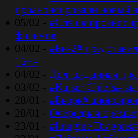
проанонсировали новый 
05/02 -
#Слэш# проаносир
фильмов
04/02 -
#Би-2# представил
16+»
04/02 -
Долгожданная прем
03/02 -
#Kaiser Chiefs# в
28/01 -
#Бьорк# анонсиров
28/01 -
Очередная премьер
23/01 -
#Imagine Dragons#