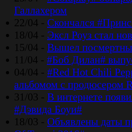
Галлахером
22/04 -
Скончался #Принс
18/04 -
Эксл Роуз стал н
15/04 -
Вышел посмертный
11/04 -
#Боб Дилан# выпу
04/04 -
#Red Hot Chili Pe
альбомом с продюсером R
31/03 -
В интернете появи
#Дэвида Боуи#
18/03 -
Объявлены даты пр