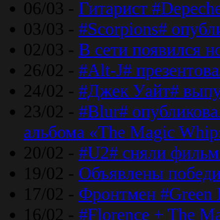
06/03 -
Гитарист #Depech
03/03 -
#Scorpions# опубл
02/03 -
В сети появился н
26/02 -
#Alt-J# презентова
24/02 -
#Джек Уайт# выпу
23/02 -
#Blur# опубликова
альбома «The Magic Whip
20/02 -
#U2# сняли фильм 
19/02 -
Объявлены побед
17/02 -
Фронтмен #Green 
16/02 -
#Florence + The M