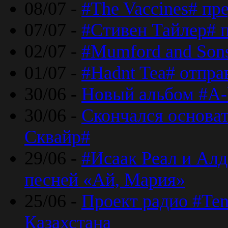
08/07 -
#The Vaccines# пр
07/07 -
#Стивен Тайлер# 
02/07 -
#Mumford and Sons
01/07 -
#Hadnt Tea# отпра
30/06 -
Новый альбом #A-
30/06 -
Скончался основа
Сквайр#
29/06 -
#Исаак Реал и Алд
песней «Ай, Мария»
25/06 -
Проект радио #Te
Казахстана