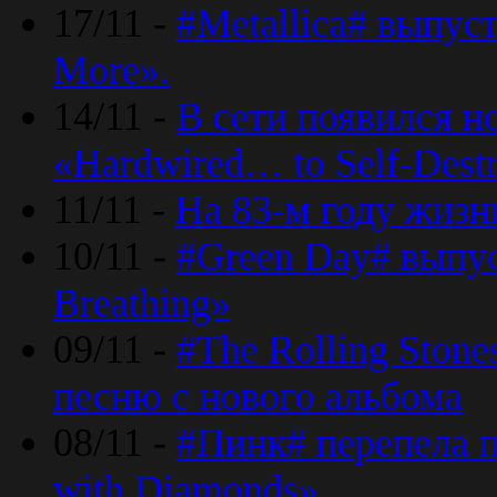
17/11 -
#Metallica# выпус
More».
14/11 -
В сети появился н
«Hardwired… to Self-Destr
11/11 -
На 83-м году жизн
10/11 -
#Green Day# выпус
Breathing»
09/11 -
#The Rolling Ston
песню с нового альбома
08/11 -
#Пинк# перепела п
with Diamonds».