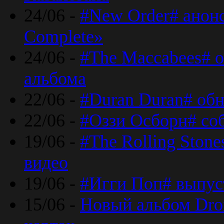
24/06 -
#New Order# анон
Complete»
24/06 -
#The Maccabees# о
альбома
22/06 -
#Duran Duran# обн
22/06 -
#Оззи Осборн# со
19/06 -
#The Rolling Ston
видео
19/06 -
#Игги Поп# выпус
15/06 -
Новый альбом Dron