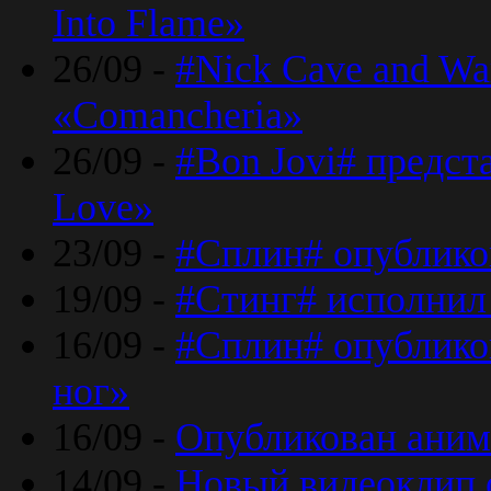
Into Flame»
26/09 -
#Nick Cave and Wa
«Comancheria»
26/09 -
#Bon Jovi# предста
Love»
23/09 -
#Сплин# опублико
19/09 -
#Стинг# исполнил
16/09 -
#Сплин# опубликов
ног»
16/09 -
Опубликован аним
14/09 -
Новый видеоклип 