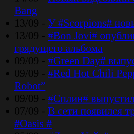
Bang
13/09 -
У #Scorpions# но
13/09 -
#Bon Jovi# опубли
грядущего альбома
09/09 -
#Green Day# выпус
09/09 -
#Red Hot Chili Pe
Robot”
09/09 -
#Сплин# выпустил
07/09 -
В сети появился т
#Oasis #