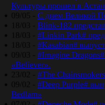
Культуры прошел в Астан
09/05 -
С днем Великой П
18/03 -
Blink-182 предста
18/03 -
#Linkin Park# пре
18/03 -
#Kasabian# выпуст
09/03 -
#Imagine Dragons#
«Believer».
23/02 -
#The Chainsmokers
09/02 -
#Deep Purple# вып
Bedlam»
07/02 -
#Depeche Mode# п