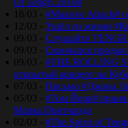
Of Tengri 2016#
18/03 -
#Massive Attack# 
12/03 -
Ушёл из жизни #К
09/03 -
Слушайте TENGRI
09/03 -
Скончался продюс
09/03 -
#THE ROLLING S
открытый концерт на Куб
07/03 -
Письмо #Джона Ле
05/03 -
#Том Йорк# принял
Марка Притчарда
02/03 -
#The Spirit of Ten