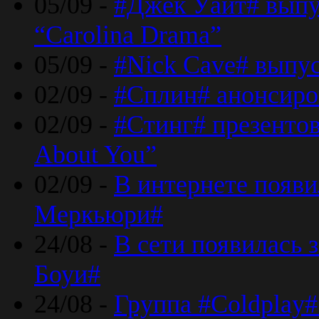
05/09 -
#Джек Уайт# выпу
“Carolina Drama”
05/09 -
#Nick Cave# выпус
02/09 -
#Сплин# анонсиро
02/09 -
#Стинг# презентова
About You”
02/09 -
В интернете появ
Меркьюри#
24/08 -
В сети появилась 
Боуи#
24/08 -
Группа #Coldplay#