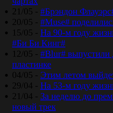
чартах
21/05 -
#Брэндон Флауэрс
20/05 -
#Muse# поделилис
15/05 -
На 90-м году жиз
#Би Би Кинг#
12/05 -
#Blur# выпустили
пластинке
04/05 -
Этим летом выйде
29/04 -
На 53-м году жиз
21/04 -
За неделю до прем
новый трек