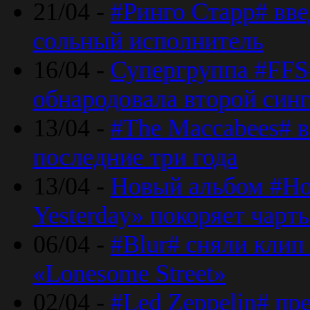
21/04 -
#Ринго Старр# вве
сольный исполнитель
16/04 -
Супергруппа #FFS#
обнародовала второй син
13/04 -
#The Maccabees# в
последние три года
13/04 -
Новый альбом #Но
Yesterday» покоряет чарт
06/04 -
#Blur# сняли клип
«Lonesome Street»
02/04 -
#Led Zeppelin# пр