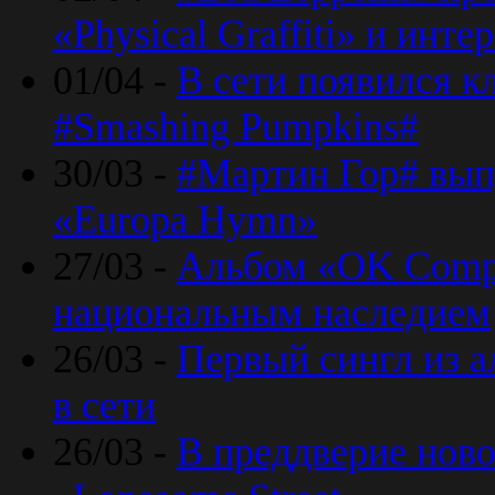
«Physical Graffiti» и инт
01/04 -
В сети появился к
#Smashing Pumpkins#
30/03 -
#Мартин Гор# вып
«Europa Hymn»
27/03 -
Альбом «OK Compu
национальным наследием
26/03 -
Первый сингл из а
в сети
26/03 -
В преддверие ново