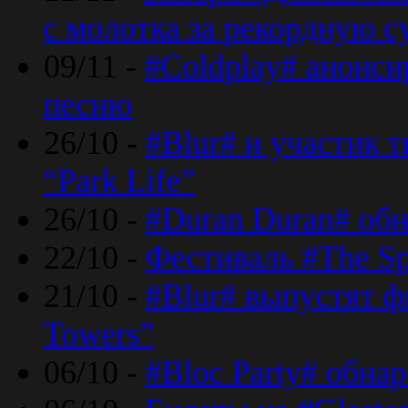
с молотка за рекордную 
09/11 -
#Coldplay# анонси
песню
26/10 -
#Blur# и участик т
“Park Life”
26/10 -
#Duran Duran# обн
22/10 -
Фестиваль #The Sp
21/10 -
#Blur# выпустят ф
Towers”
06/10 -
#Bloc Party# обна