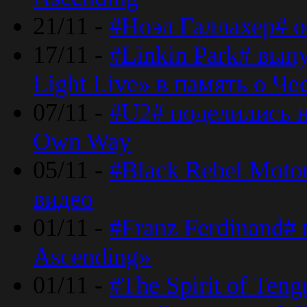
21/11 -
#Ноэл Галлахер# о
17/11 -
#Linkin Park# вып
Light Live» в память о Че
07/11 -
#U2# поделились н
Own Way
05/11 -
#Black Rebel Moto
видео
01/11 -
#Franz Ferdinand#
Ascending»
01/11 -
#The Spirit of Ten