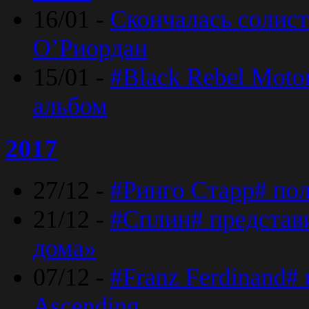
16/01 -
Скончалась солист
O’Риордан
15/01 -
#Black Rebel Moto
альбом
2017
27/12 -
#Ринго Старр# по
21/12 -
#Сплин# представ
дома»
07/12 -
#Franz Ferdinand#
Ascending