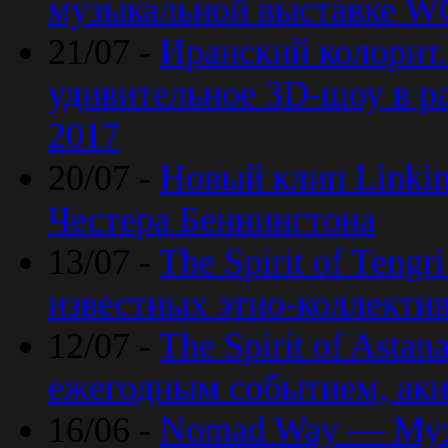
музыкальной выставке 
21/07 -
Иранский колорит
удивительное 3D-шоу в ра
2017
20/07 -
Новый клип Linkin
Честера Беннингтона
13/07 -
The Spirit of Teng
известных этно-коллекти
12/07 -
The Spirit of Asta
ежегодным событием, ак
16/06 -
Nomad Way — Муз