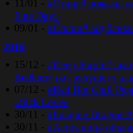
11/01 -
#Стинг# показал 
Fine Day»
09/01 -
#Сплин# опублико
2016
15/12 -
#Deep Purple# вып
Bedlam» из грядущего ал
07/12 -
#Red Hot Chili Pep
«Sick Love»
30/11 -
#Imagine Dragons#
30/11 -
#Aerosmith# объяв