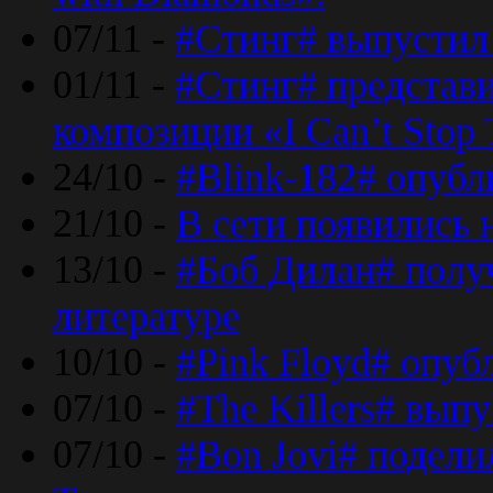
07/11 -
#Стинг# выпустил 
01/11 -
#Стинг# представ
композиции «I Can’t Stop 
24/10 -
#Blink-182# опубл
21/10 -
В сети появились 
13/10 -
#Боб Дилан# полу
литературе
10/10 -
#Pink Floyd# опуб
07/10 -
#The Killers# вып
07/10 -
#Bon Jovi# подели