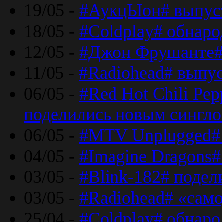
19/05 -
#АукцЫон# выпус
18/05 -
#Coldplay# обнар
12/05 -
#Джон Фрушанте#
11/05 -
#Radiohead# выпу
06/05 -
#Red Hot Chili Pe
поделились новым сингл
06/05 -
#MTV Unplugged# 
04/05 -
#Imagine Dragons#
03/05 -
#Blink-182# поде
03/05 -
#Radiohead# «само
25/04 -
#Coldplay# обнаро