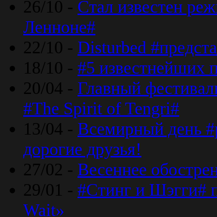
26/10 -
Стал известен реж
Ленноне#
22/10 -
Disturbed #предст
18/10 -
#5 известнейших п
20/04 -
Главный фестивал
#The Spirit of Tengri#
13/04 -
Всемирный день #р
дорогие друзья!
27/02 -
Весеннее обострен
29/01 -
#Стинг и Шэгги# 
Wait»