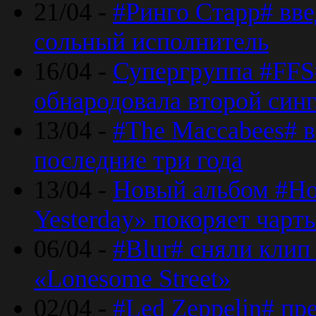
21/04 -
#Ринго Старр# вве
сольный исполнитель
16/04 -
Супергруппа #FFS#
обнародовала второй син
13/04 -
#The Maccabees# в
последние три года
13/04 -
Новый альбом #Но
Yesterday» покоряет чарт
06/04 -
#Blur# сняли клип
«Lonesome Street»
02/04 -
#Led Zeppelin# пр