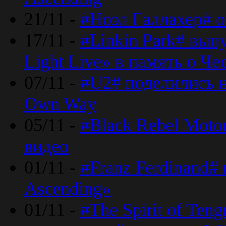
21/11 -
#Ноэл Галлахер# о
17/11 -
#Linkin Park# вып
Light Live» в память о Че
07/11 -
#U2# поделились н
Own Way
05/11 -
#Black Rebel Moto
видео
01/11 -
#Franz Ferdinand#
Ascending»
01/11 -
#The Spirit of Ten