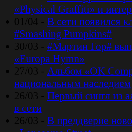
«Physical Graffiti» и инт
01/04 -
В сети появился к
#Smashing Pumpkins#
30/03 -
#Мартин Гор# вып
«Europa Hymn»
27/03 -
Альбом «OK Compu
национальным наследием
26/03 -
Первый сингл из а
в сети
26/03 -
В преддверие ново