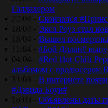
Галлахером
22/04 -
Скончался #Принс
18/04 -
Эксл Роуз стал н
15/04 -
Вышел посмертный
11/04 -
#Боб Дилан# выпу
04/04 -
#Red Hot Chili Pe
альбомом с продюсером R
31/03 -
В интернете появи
#Дэвида Боуи#
18/03 -
Объявлены даты пр