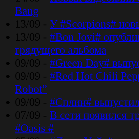
Bang
13/09 -
У #Scorpions# но
13/09 -
#Bon Jovi# опубли
грядущего альбома
09/09 -
#Green Day# выпус
09/09 -
#Red Hot Chili Pe
Robot”
09/09 -
#Сплин# выпустил
07/09 -
В сети появился т
#Oasis #