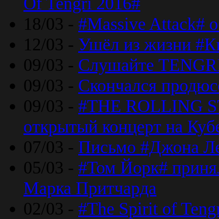
Of Tengri 2016#
18/03 -
#Massive Attack# 
12/03 -
Ушёл из жизни #К
09/03 -
Слушайте TENGRI
09/03 -
Скончался продюс
09/03 -
#THE ROLLING S
открытый концерт на Куб
07/03 -
Письмо #Джона Ле
05/03 -
#Том Йорк# принял
Марка Притчарда
02/03 -
#The Spirit of Ten