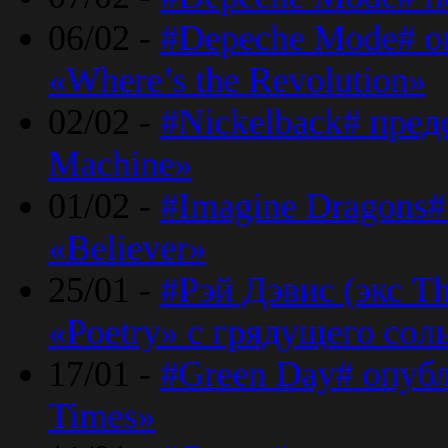
06/02 -
#Depeche Mode# о
«Where’s the Revolution»
02/02 -
#Nickelback# пред
Machine»
01/02 -
#Imagine Dragons#
«Believer»
25/01 -
#Рэй Дэвис (экс T
«Poetry» с грядущего сол
17/01 -
#Green Day# опубл
Times»