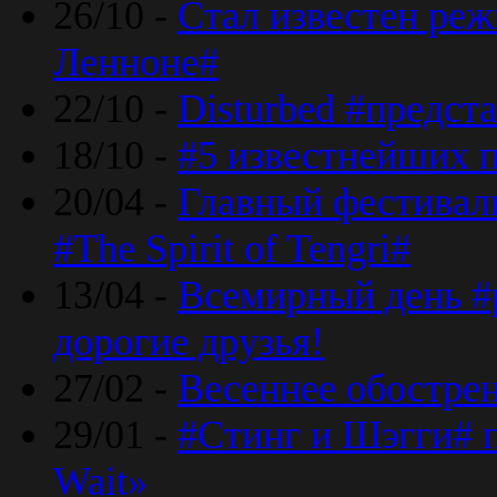
26/10 -
Стал известен реж
Ленноне#
22/10 -
Disturbed #предст
18/10 -
#5 известнейших п
20/04 -
Главный фестивал
#The Spirit of Tengri#
13/04 -
Всемирный день #р
дорогие друзья!
27/02 -
Весеннее обострен
29/01 -
#Стинг и Шэгги# 
Wait»