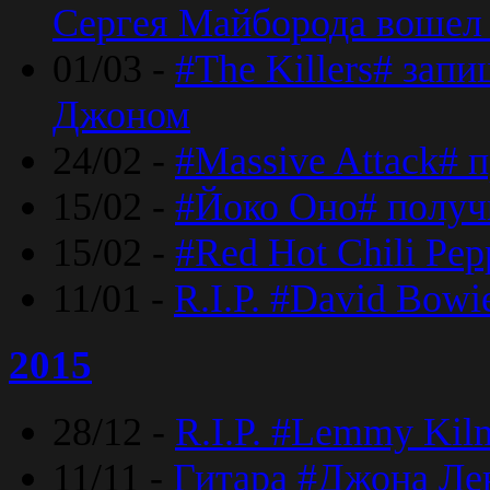
Сергея Майборода вошел 
01/03 -
#The Killers# зап
Джоном
24/02 -
#Massive Attack# 
15/02 -
#Йоко Оно# полу
15/02 -
#Red Hot Chili Pe
11/01 -
R.I.P. #David Bowi
2015
28/12 -
R.I.P. #Lemmy Kilm
11/11 -
Гитара #Джона Лен