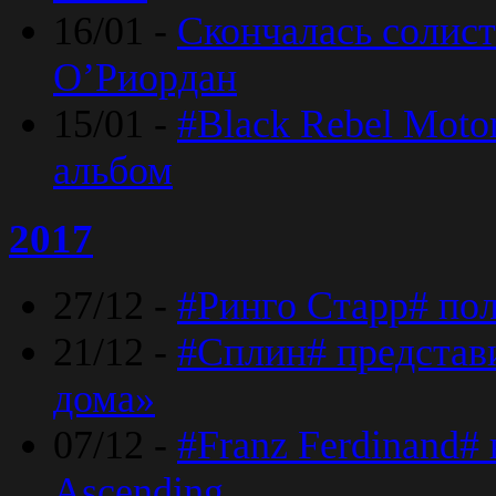
16/01 -
Скончалась солист
O’Риордан
15/01 -
#Black Rebel Moto
альбом
2017
27/12 -
#Ринго Старр# по
21/12 -
#Сплин# представ
дома»
07/12 -
#Franz Ferdinand#
Ascending