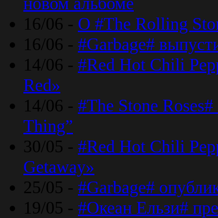
новом альбоме
16/06 -
О #The Rolling St
16/06 -
#Garbage# выпуст
14/06 -
#Red Hot Chili Pe
Red»
14/06 -
#The Stone Roses# 
Thing”
30/05 -
#Red Hot Chili Pe
Getaway»
25/05 -
#Garbage# опубли
19/05 -
#Океан Ельзи# пре