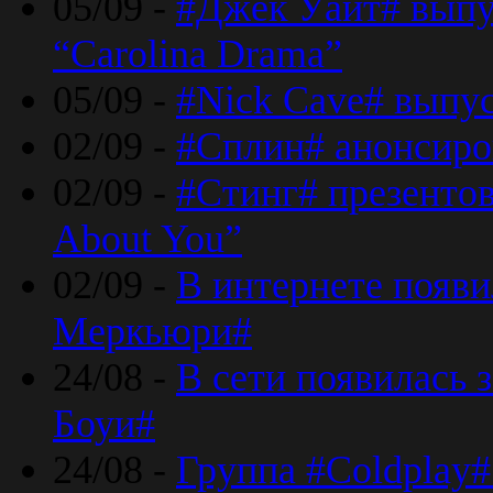
05/09 -
#Джек Уайт# выпу
“Carolina Drama”
05/09 -
#Nick Cave# выпус
02/09 -
#Сплин# анонсиро
02/09 -
#Стинг# презентова
About You”
02/09 -
В интернете появ
Меркьюри#
24/08 -
В сети появилась 
Боуи#
24/08 -
Группа #Coldplay#