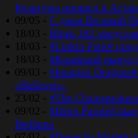
Культуры прошел в Астан
09/05 -
С днем Великой П
18/03 -
Blink-182 предста
18/03 -
#Linkin Park# пре
18/03 -
#Kasabian# выпуст
09/03 -
#Imagine Dragons#
«Believer».
23/02 -
#The Chainsmokers
09/02 -
#Deep Purple# вып
Bedlam»
07/02 -
#Depeche Mode# п