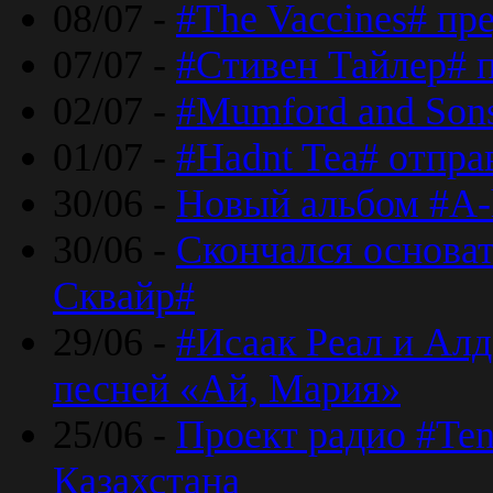
08/07 -
#The Vaccines# пр
07/07 -
#Стивен Тайлер# 
02/07 -
#Mumford and Sons
01/07 -
#Hadnt Tea# отпра
30/06 -
Новый альбом #A-
30/06 -
Скончался основа
Сквайр#
29/06 -
#Исаак Реал и Алд
песней «Ай, Мария»
25/06 -
Проект радио #Te
Казахстана