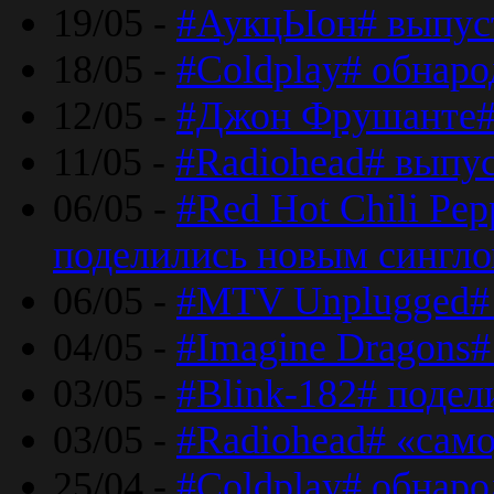
19/05 -
#АукцЫон# выпус
18/05 -
#Coldplay# обнар
12/05 -
#Джон Фрушанте#
11/05 -
#Radiohead# выпу
06/05 -
#Red Hot Chili Pe
поделились новым сингл
06/05 -
#MTV Unplugged# 
04/05 -
#Imagine Dragons#
03/05 -
#Blink-182# поде
03/05 -
#Radiohead# «само
25/04 -
#Coldplay# обнаро