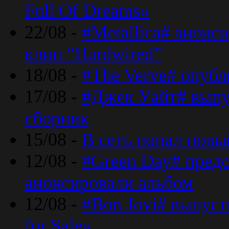
Full Of Dreams»
22/08 -
#Metallica# анонс
клип “Hardwired”
18/08 -
#The Verve# опубл
17/08 -
#Джек Уайт# выпу
сборник
15/08 -
В сеть попал новый
12/08 -
#Green Day# предс
анонсировали альбом
12/08 -
#Bon Jovi# выпуст
for Sale»