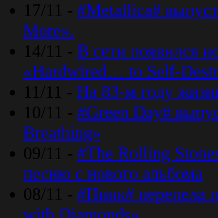
17/11 -
#Metallica# выпус
More».
14/11 -
В сети появился н
«Hardwired… to Self-Destr
11/11 -
На 83-м году жизн
10/11 -
#Green Day# выпус
Breathing»
09/11 -
#The Rolling Ston
песню с нового альбома
08/11 -
#Пинк# перепела п
with Diamonds».