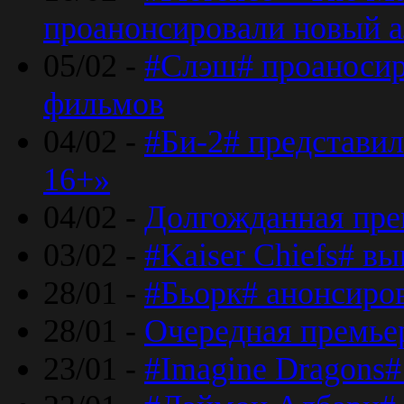
проанонсировали новый 
05/02 -
#Слэш# проаносир
фильмов
04/02 -
#Би-2# представил
16+»
04/02 -
Долгожданная прем
03/02 -
#Kaiser Chiefs# в
28/01 -
#Бьорк# анонсиров
28/01 -
Очередная премьер
23/01 -
#Imagine Dragons#