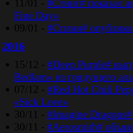
11/01 -
#Стинг# показал 
Fine Day»
09/01 -
#Сплин# опублико
2016
15/12 -
#Deep Purple# вып
Bedlam» из грядущего ал
07/12 -
#Red Hot Chili Pep
«Sick Love»
30/11 -
#Imagine Dragons#
30/11 -
#Aerosmith# объяв