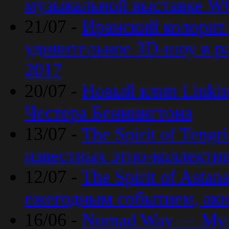
музыкальной выставке 
21/07 -
Иранский колорит
удивительное 3D-шоу в ра
2017
20/07 -
Новый клип Linkin
Честера Беннингтона
13/07 -
The Spirit of Teng
известных этно-коллекти
12/07 -
The Spirit of Asta
ежегодным событием, ак
16/06 -
Nomad Way — Муз