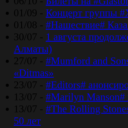
06/10 -
Билеты на #Glasto
01/09 -
Концерт группы #
01/08 -
#Нашествие# Каза
30/07 -
1 августа продолж
Алматы)
27/07 -
#Mumford and Sons
«Ditmas»
23/07 -
#Editors# анонсир
13/07 -
#Marilyn Manson#
13/07 -
#The Rolling Ston
50 лет