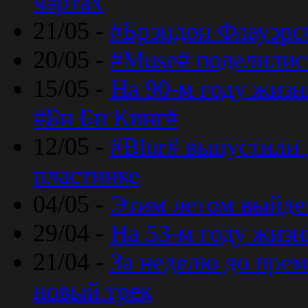
чартах
21/05 -
#Брэндон Флауэрс
20/05 -
#Muse# поделилис
15/05 -
На 90-м году жиз
#Би Би Кинг#
12/05 -
#Blur# выпустили
пластинке
04/05 -
Этим летом выйде
29/04 -
На 53-м году жиз
21/04 -
За неделю до прем
новый трек