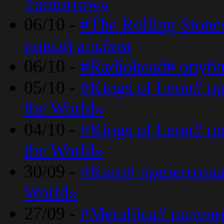
Tomorrow»
06/10 -
#The Rolling Ston
новый альбом
06/10 -
#Radiohead# опуб
05/10 -
#Kings of Leon# п
the World»
04/10 -
#Kings of Leon# п
the World»
30/09 -
#Korn# презентова
World»
27/09 -
#Metallica# подел