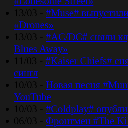
«Lonesome Street»
13/03 -
#Muse# выпустили
«Drones»
13/03 -
#AC/DC# сняли клу
Blues Away»
11/03 -
#Kaiser Chiefs# с
сингл
10/03 -
Новая песня #Mumf
YouTube
10/03 -
#Coldplay# опубли
06/03 -
Фронтмен #The Kil