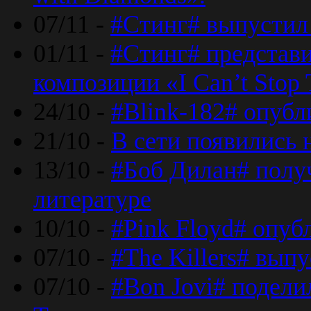
07/11 -
#Стинг# выпустил 
01/11 -
#Стинг# представ
композиции «I Can’t Stop 
24/10 -
#Blink-182# опубл
21/10 -
В сети появились 
13/10 -
#Боб Дилан# полу
литературе
10/10 -
#Pink Floyd# опуб
07/10 -
#The Killers# вып
07/10 -
#Bon Jovi# подели