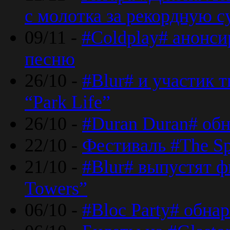
с молотка за рекордную 
09/11 -
#Coldplay# анонси
песню
26/10 -
#Blur# и участик т
“Park Life”
26/10 -
#Duran Duran# обн
22/10 -
Фестиваль #The Sp
21/10 -
#Blur# выпустят ф
Towers”
06/10 -
#Bloc Party# обна