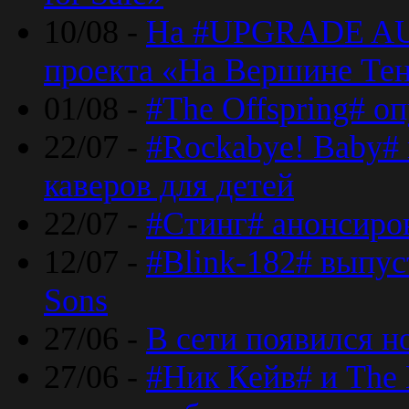
10/08 -
На #UPGRADE AU
проекта «На Вершине Те
01/08 -
#The Offspring# о
22/07 -
#Rockabye! Baby#
каверов для детей
22/07 -
#Стинг# анонсиро
12/07 -
#Blink-182# выпу
Sons
27/06 -
В сети появился н
27/06 -
#Ник Кейв# и The 