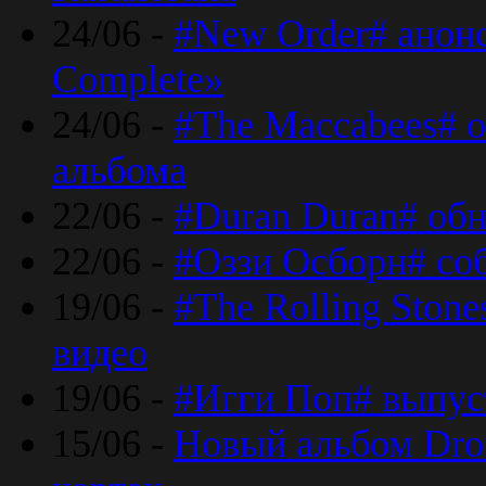
24/06 -
#New Order# анон
Complete»
24/06 -
#The Maccabees# о
альбома
22/06 -
#Duran Duran# обн
22/06 -
#Оззи Осборн# со
19/06 -
#The Rolling Ston
видео
19/06 -
#Игги Поп# выпус
15/06 -
Новый альбом Dron