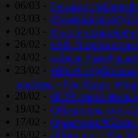
06/03 -
Гитарист #Depech
03/03 -
#Scorpions# опубл
02/03 -
В сети появился н
26/02 -
#Alt-J# презентова
24/02 -
#Джек Уайт# выпу
23/02 -
#Blur# опубликова
альбома «The Magic Whip
20/02 -
#U2# сняли фильм 
19/02 -
Объявлены побед
17/02 -
Фронтмен #Green 
16/02 -
#Florence + The M