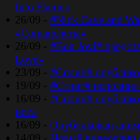
Into Flame»
26/09 -
#Nick Cave and Wa
«Comancheria»
26/09 -
#Bon Jovi# предста
Love»
23/09 -
#Сплин# опублико
19/09 -
#Стинг# исполнил
16/09 -
#Сплин# опубликов
ног»
16/09 -
Опубликован аним
14/09 -
Новый видеоклип 