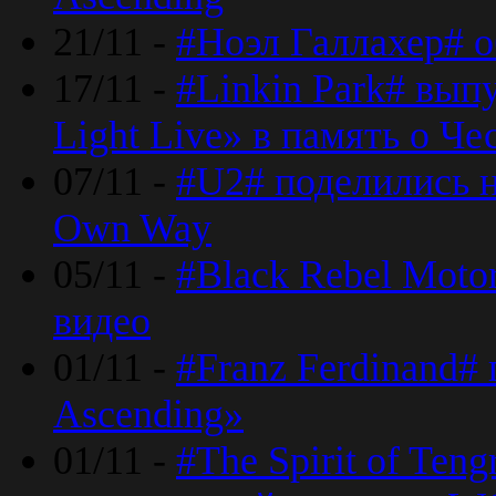
21/11 -
#Ноэл Галлахер# о
17/11 -
#Linkin Park# вып
Light Live» в память о Че
07/11 -
#U2# поделились н
Own Way
05/11 -
#Black Rebel Moto
видео
01/11 -
#Franz Ferdinand#
Ascending»
01/11 -
#The Spirit of Ten