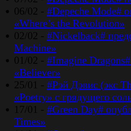
06/02 -
#Depeche Mode# о
«Where’s the Revolution»
02/02 -
#Nickelback# пред
Machine»
01/02 -
#Imagine Dragons#
«Believer»
25/01 -
#Рэй Дэвис (экс T
«Poetry» с грядущего сол
17/01 -
#Green Day# опубл
Times»