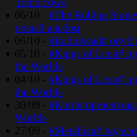
Tomorrow»
06/10 -
#The Rolling Ston
новый альбом
06/10 -
#Radiohead# опуб
05/10 -
#Kings of Leon# п
the World»
04/10 -
#Kings of Leon# п
the World»
30/09 -
#Korn# презентова
World»
27/09 -
#Metallica# подел