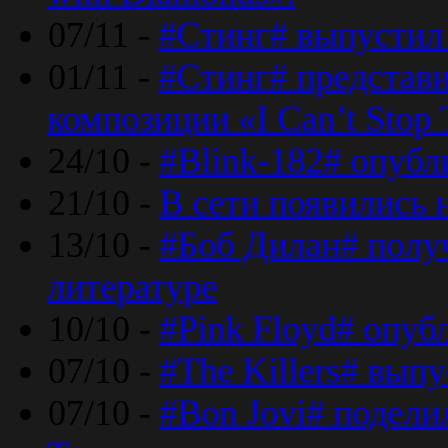
07/11 -
#Стинг# выпустил 
01/11 -
#Стинг# представ
композиции «I Can’t Stop 
24/10 -
#Blink-182# опубл
21/10 -
В сети появились 
13/10 -
#Боб Дилан# полу
литературе
10/10 -
#Pink Floyd# опуб
07/10 -
#The Killers# вып
07/10 -
#Bon Jovi# подели