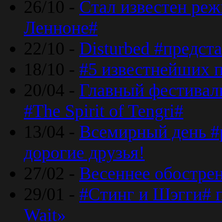
26/10 -
Стал известен реж
Ленноне#
22/10 -
Disturbed #предст
18/10 -
#5 известнейших п
20/04 -
Главный фестивал
#The Spirit of Tengri#
13/04 -
Всемирный день #р
дорогие друзья!
27/02 -
Весеннее обострен
29/01 -
#Стинг и Шэгги# 
Wait»