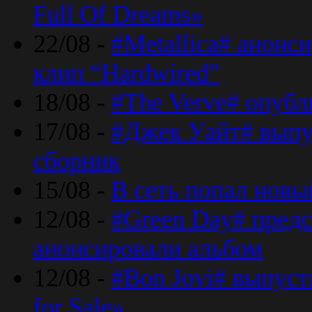
Full Of Dreams»
22/08 -
#Metallica# анонс
клип “Hardwired”
18/08 -
#The Verve# опубл
17/08 -
#Джек Уайт# выпу
сборник
15/08 -
В сеть попал новый
12/08 -
#Green Day# предс
анонсировали альбом
12/08 -
#Bon Jovi# выпуст
for Sale»