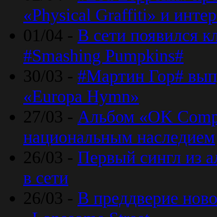
«Physical Graffiti» и инт
01/04 -
В сети появился к
#Smashing Pumpkins#
30/03 -
#Мартин Гор# вып
«Europa Hymn»
27/03 -
Альбом «OK Compu
национальным наследием
26/03 -
Первый сингл из а
в сети
26/03 -
В преддверие ново