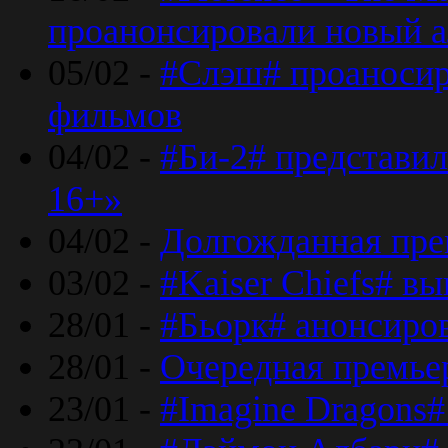
проанонсировали новый 
05/02 -
#Слэш# проаносир
фильмов
04/02 -
#Би-2# представил
16+»
04/02 -
Долгожданная прем
03/02 -
#Kaiser Chiefs# в
28/01 -
#Бьорк# анонсиров
28/01 -
Очередная премьер
23/01 -
#Imagine Dragons#