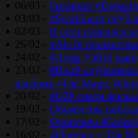
06/03 -
Гитарист #Depech
03/03 -
#Scorpions# опубл
02/03 -
В сети появился н
26/02 -
#Alt-J# презентова
24/02 -
#Джек Уайт# выпу
23/02 -
#Blur# опубликова
альбома «The Magic Whip
20/02 -
#U2# сняли фильм 
19/02 -
Объявлены побед
17/02 -
Фронтмен #Green 
16/02 -
#Florence + The M