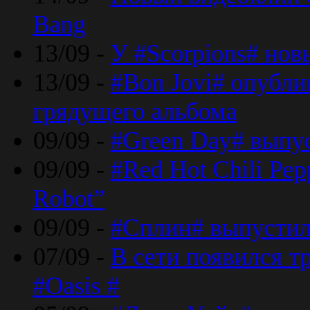
Bang
13/09 -
У #Scorpions# но
13/09 -
#Bon Jovi# опубли
грядущего альбома
09/09 -
#Green Day# выпус
09/09 -
#Red Hot Chili Pe
Robot”
09/09 -
#Сплин# выпустил
07/09 -
В сети появился т
#Oasis #