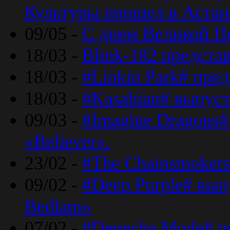
Культуры прошел в Астан
09/05 -
С днем Великой П
18/03 -
Blink-182 предста
18/03 -
#Linkin Park# пре
18/03 -
#Kasabian# выпуст
09/03 -
#Imagine Dragons#
«Believer».
23/02 -
#The Chainsmokers
09/02 -
#Deep Purple# вып
Bedlam»
07/02 -
#Depeche Mode# п