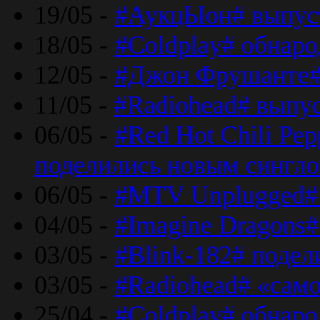
19/05 -
#АукцЫон# выпус
18/05 -
#Coldplay# обнар
12/05 -
#Джон Фрушанте#
11/05 -
#Radiohead# выпу
06/05 -
#Red Hot Chili Pe
поделились новым сингл
06/05 -
#MTV Unplugged# 
04/05 -
#Imagine Dragons#
03/05 -
#Blink-182# поде
03/05 -
#Radiohead# «само
25/04 -
#Coldplay# обнаро