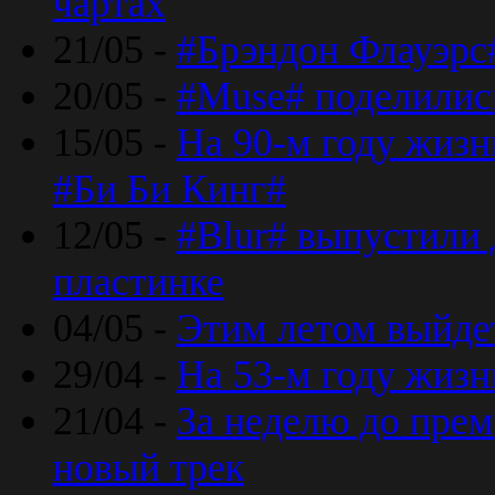
чартах
21/05 -
#Брэндон Флауэрс
20/05 -
#Muse# поделилис
15/05 -
На 90-м году жиз
#Би Би Кинг#
12/05 -
#Blur# выпустили
пластинке
04/05 -
Этим летом выйде
29/04 -
На 53-м году жиз
21/04 -
За неделю до прем
новый трек