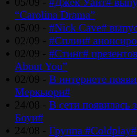
05/09 -
#Джек Уайт# выпу
“Carolina Drama”
05/09 -
#Nick Cave# выпус
02/09 -
#Сплин# анонсиро
02/09 -
#Стинг# презентова
About You”
02/09 -
В интернете появ
Меркьюри#
24/08 -
В сети появилась 
Боуи#
24/08 -
Группа #Coldplay#