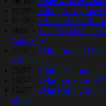
06/10 -
Билеты на #Glasto
01/09 -
Концерт группы #
01/08 -
#Нашествие# Каза
30/07 -
1 августа продолж
Алматы)
27/07 -
#Mumford and Sons
«Ditmas»
23/07 -
#Editors# анонсир
13/07 -
#Marilyn Manson#
13/07 -
#The Rolling Ston
50 лет