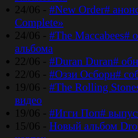
24/06 -
#New Order# анон
Complete»
24/06 -
#The Maccabees# о
альбома
22/06 -
#Duran Duran# обн
22/06 -
#Оззи Осборн# со
19/06 -
#The Rolling Ston
видео
19/06 -
#Игги Поп# выпус
15/06 -
Новый альбом Dron