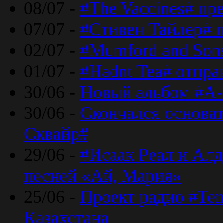
08/07 -
#The Vaccines# пр
07/07 -
#Стивен Тайлер# 
02/07 -
#Mumford and Sons
01/07 -
#Hadnt Tea# отпра
30/06 -
Новый альбом #A-
30/06 -
Скончался основа
Сквайр#
29/06 -
#Исаак Реал и Алд
песней «Ай, Мария»
25/06 -
Проект радио #Te
Казахстана