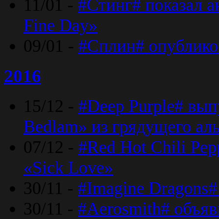
11/01 -
#Стинг# показал 
Fine Day»
09/01 -
#Сплин# опублико
2016
15/12 -
#Deep Purple# вып
Bedlam» из грядущего ал
07/12 -
#Red Hot Chili Pep
«Sick Love»
30/11 -
#Imagine Dragons#
30/11 -
#Aerosmith# объяв