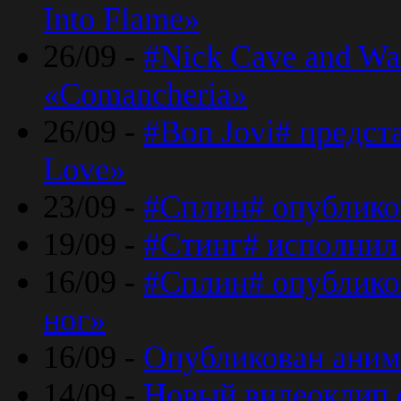
Into Flame»
26/09 -
#Nick Cave and Wa
«Comancheria»
26/09 -
#Bon Jovi# предста
Love»
23/09 -
#Сплин# опублико
19/09 -
#Стинг# исполнил
16/09 -
#Сплин# опубликов
ног»
16/09 -
Опубликован аним
14/09 -
Новый видеоклип 