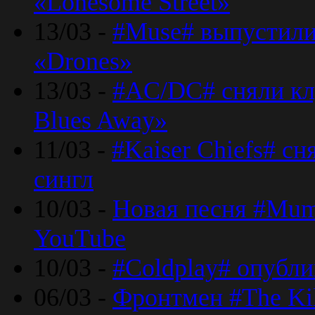
«Lonesome Street»
13/03 -
#Muse# выпустили
«Drones»
13/03 -
#AC/DC# сняли клу
Blues Away»
11/03 -
#Kaiser Chiefs# с
сингл
10/03 -
Новая песня #Mumf
YouTube
10/03 -
#Coldplay# опубли
06/03 -
Фронтмен #The Kil