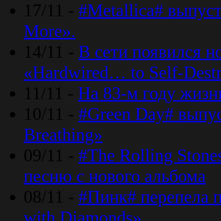
17/11 -
#Metallica# выпус
More».
14/11 -
В сети появился н
«Hardwired… to Self-Destr
11/11 -
На 83-м году жизн
10/11 -
#Green Day# выпус
Breathing»
09/11 -
#The Rolling Ston
песню с нового альбома
08/11 -
#Пинк# перепела п
with Diamonds».