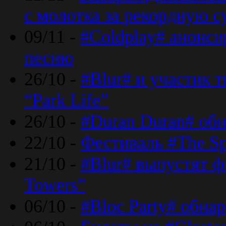
с молотка за рекордную 
09/11 -
#Coldplay# анонси
песню
26/10 -
#Blur# и участик т
“Park Life”
26/10 -
#Duran Duran# обн
22/10 -
Фестиваль #The Sp
21/10 -
#Blur# выпустят ф
Towers”
06/10 -
#Bloc Party# обна