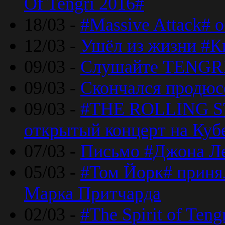
Of Tengri 2016#
18/03 -
#Massive Attack# 
12/03 -
Ушёл из жизни #К
09/03 -
Слушайте TENGRI
09/03 -
Скончался продюс
09/03 -
#THE ROLLING S
открытый концерт на Куб
07/03 -
Письмо #Джона Ле
05/03 -
#Том Йорк# принял
Марка Притчарда
02/03 -
#The Spirit of Ten