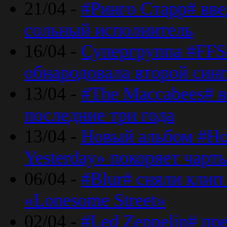
21/04 -
#Ринго Старр# вве
сольный исполнитель
16/04 -
Супергруппа #FFS#
обнародовала второй син
13/04 -
#The Maccabees# в
последние три года
13/04 -
Новый альбом #Но
Yesterday» покоряет чарт
06/04 -
#Blur# сняли клип
«Lonesome Street»
02/04 -
#Led Zeppelin# пр