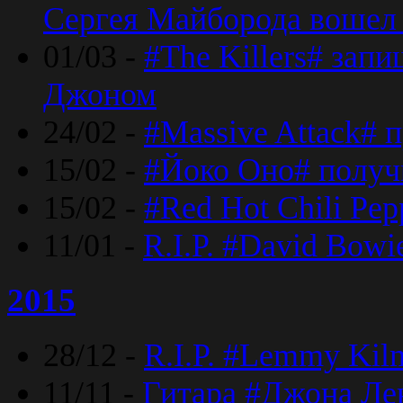
Сергея Майборода вошел 
01/03 -
#The Killers# зап
Джоном
24/02 -
#Massive Attack# 
15/02 -
#Йоко Оно# полу
15/02 -
#Red Hot Chili Pe
11/01 -
R.I.P. #David Bowi
2015
28/12 -
R.I.P. #Lemmy Kilm
11/11 -
Гитара #Джона Лен