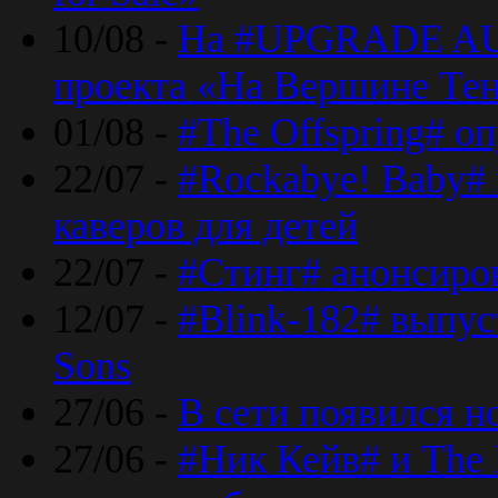
10/08 -
На #UPGRADE AU
проекта «На Вершине Те
01/08 -
#The Offspring# о
22/07 -
#Rockabye! Baby#
каверов для детей
22/07 -
#Стинг# анонсиро
12/07 -
#Blink-182# выпу
Sons
27/06 -
В сети появился н
27/06 -
#Ник Кейв# и The 