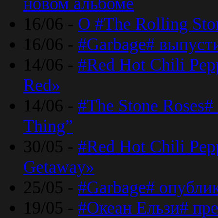
новом альбоме
16/06 -
О #The Rolling St
16/06 -
#Garbage# выпуст
14/06 -
#Red Hot Chili Pe
Red»
14/06 -
#The Stone Roses# 
Thing”
30/05 -
#Red Hot Chili Pe
Getaway»
25/05 -
#Garbage# опубли
19/05 -
#Океан Ельзи# пре