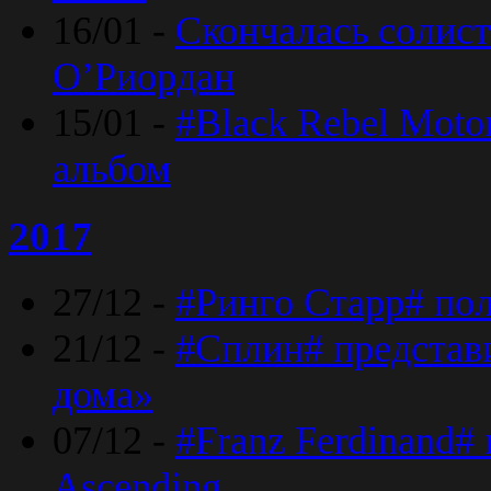
16/01 -
Скончалась солист
O’Риордан
15/01 -
#Black Rebel Moto
альбом
2017
27/12 -
#Ринго Старр# по
21/12 -
#Сплин# представ
дома»
07/12 -
#Franz Ferdinand#
Ascending