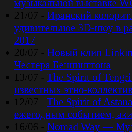
музыкальной выставке 
21/07 -
Иранский колорит
удивительное 3D-шоу в ра
2017
20/07 -
Новый клип Linkin
Честера Беннингтона
13/07 -
The Spirit of Teng
известных этно-коллекти
12/07 -
The Spirit of Asta
ежегодным событием, ак
16/06 -
Nomad Way — Муз