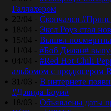
Галлахером
22/04 -
Скончался #Принс
18/04 -
Эксл Роуз стал н
15/04 -
Вышел посмертный
11/04 -
#Боб Дилан# выпу
04/04 -
#Red Hot Chili Pe
альбомом с продюсером R
31/03 -
В интернете появи
#Дэвида Боуи#
18/03 -
Объявлены даты пр