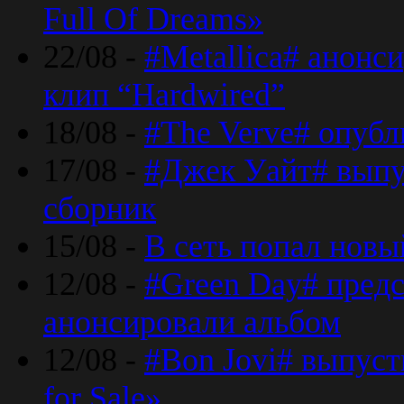
Full Of Dreams»
22/08 -
#Metallica# анонс
клип “Hardwired”
18/08 -
#The Verve# опубл
17/08 -
#Джек Уайт# выпу
сборник
15/08 -
В сеть попал новый
12/08 -
#Green Day# предс
анонсировали альбом
12/08 -
#Bon Jovi# выпуст
for Sale»