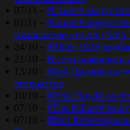
07/11 -
#Стинг# выпустил 
01/11 -
#Стинг# представ
композиции «I Can’t Stop 
24/10 -
#Blink-182# опубл
21/10 -
В сети появились 
13/10 -
#Боб Дилан# полу
литературе
10/10 -
#Pink Floyd# опуб
07/10 -
#The Killers# вып
07/10 -
#Bon Jovi# подели