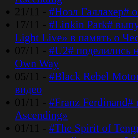
21/11 -
#Ноэл Галлахер# о
17/11 -
#Linkin Park# вып
Light Live» в память о Че
07/11 -
#U2# поделились н
Own Way
05/11 -
#Black Rebel Moto
видео
01/11 -
#Franz Ferdinand#
Ascending»
01/11 -
#The Spirit of Ten