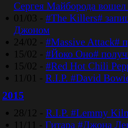
Сергея Майборода вошел 
01/03 -
#The Killers# зап
Джоном
24/02 -
#Massive Attack# 
15/02 -
#Йоко Оно# полу
15/02 -
#Red Hot Chili Pe
11/01 -
R.I.P. #David Bowi
2015
28/12 -
R.I.P. #Lemmy Kilm
11/11 -
Гитара #Джона Лен