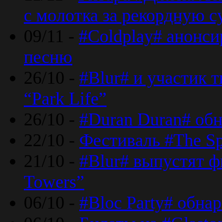
с молотка за рекордную 
09/11 -
#Coldplay# анонси
песню
26/10 -
#Blur# и участик т
“Park Life”
26/10 -
#Duran Duran# обн
22/10 -
Фестиваль #The Sp
21/10 -
#Blur# выпустят ф
Towers”
06/10 -
#Bloc Party# обна