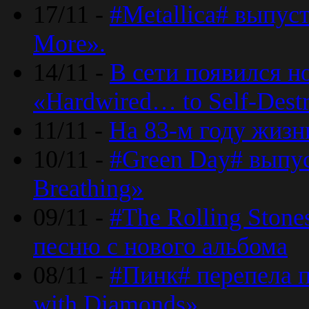
17/11 -
#Metallica# выпус
More».
14/11 -
В сети появился н
«Hardwired… to Self-Destr
11/11 -
На 83-м году жизн
10/11 -
#Green Day# выпус
Breathing»
09/11 -
#The Rolling Ston
песню с нового альбома
08/11 -
#Пинк# перепела п
with Diamonds».