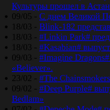
Культуры прошел в Астан
09/05 -
С днем Великой П
18/03 -
Blink-182 предста
18/03 -
#Linkin Park# пре
18/03 -
#Kasabian# выпуст
09/03 -
#Imagine Dragons#
«Believer».
23/02 -
#The Chainsmokers
09/02 -
#Deep Purple# вып
Bedlam»
07/02 -
#Depeche Mode# п