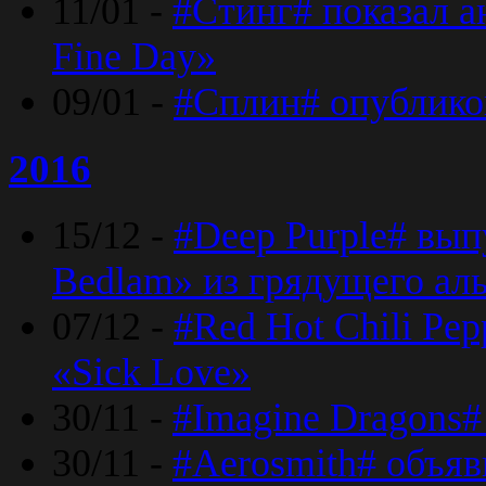
11/01 -
#Стинг# показал 
Fine Day»
09/01 -
#Сплин# опублико
2016
15/12 -
#Deep Purple# вып
Bedlam» из грядущего ал
07/12 -
#Red Hot Chili Pep
«Sick Love»
30/11 -
#Imagine Dragons#
30/11 -
#Aerosmith# объяв