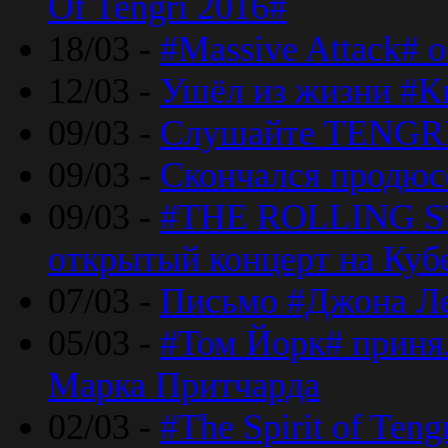
Of Tengri 2016#
18/03 -
#Massive Attack# 
12/03 -
Ушёл из жизни #К
09/03 -
Слушайте TENGRI
09/03 -
Скончался продюс
09/03 -
#THE ROLLING S
открытый концерт на Куб
07/03 -
Письмо #Джона Ле
05/03 -
#Том Йорк# принял
Марка Притчарда
02/03 -
#The Spirit of Ten