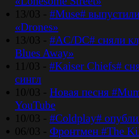
«Lonesome Street»
13/03 -
#Muse# выпустили
«Drones»
13/03 -
#AC/DC# сняли клу
Blues Away»
11/03 -
#Kaiser Chiefs# с
сингл
10/03 -
Новая песня #Mumf
YouTube
10/03 -
#Coldplay# опубли
06/03 -
Фронтмен #The Kil