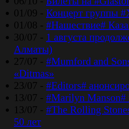
06/10 -
Билеты на #Glasto
01/09 -
Концерт группы #
01/08 -
#Нашествие# Каза
30/07 -
1 августа продолж
Алматы)
27/07 -
#Mumford and Sons
«Ditmas»
23/07 -
#Editors# анонсир
13/07 -
#Marilyn Manson#
13/07 -
#The Rolling Ston
50 лет