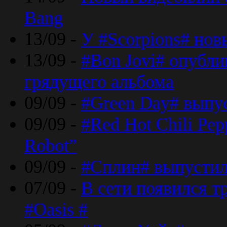
Bang
13/09 -
У #Scorpions# но
13/09 -
#Bon Jovi# опубли
грядущего альбома
09/09 -
#Green Day# выпус
09/09 -
#Red Hot Chili Pe
Robot”
09/09 -
#Сплин# выпустил
07/09 -
В сети появился т
#Oasis #