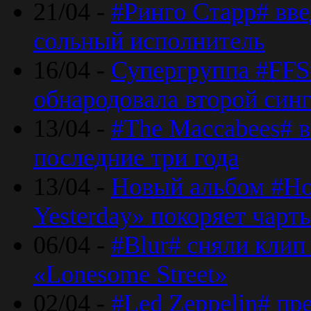
21/04 -
#Ринго Старр# вве
сольный исполнитель
16/04 -
Супергруппа #FFS#
обнародовала второй син
13/04 -
#The Maccabees# в
последние три года
13/04 -
Новый альбом #Но
Yesterday» покоряет чарт
06/04 -
#Blur# сняли клип
«Lonesome Street»
02/04 -
#Led Zeppelin# пр