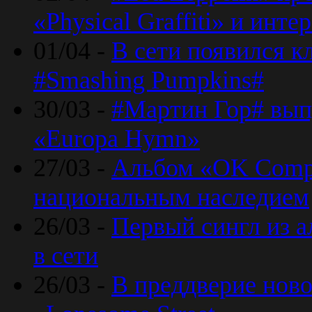
«Physical Graffiti» и инт
01/04 -
В сети появился к
#Smashing Pumpkins#
30/03 -
#Мартин Гор# вып
«Europa Hymn»
27/03 -
Альбом «OK Compu
национальным наследием
26/03 -
Первый сингл из а
в сети
26/03 -
В преддверие ново