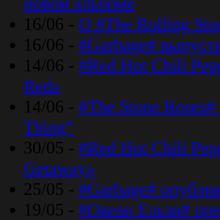
новом альбоме
16/06 -
О #The Rolling St
16/06 -
#Garbage# выпуст
14/06 -
#Red Hot Chili Pe
Red»
14/06 -
#The Stone Roses# 
Thing”
30/05 -
#Red Hot Chili Pe
Getaway»
25/05 -
#Garbage# опубли
19/05 -
#Океан Ельзи# пре