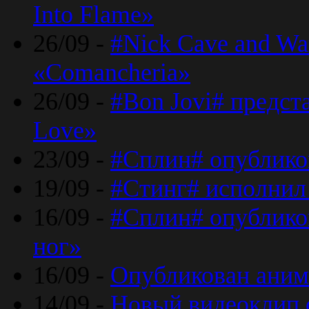
Into Flame»
26/09 -
#Nick Cave and Wa
«Comancheria»
26/09 -
#Bon Jovi# предста
Love»
23/09 -
#Сплин# опублико
19/09 -
#Стинг# исполнил
16/09 -
#Сплин# опубликов
ног»
16/09 -
Опубликован аним
14/09 -
Новый видеоклип 