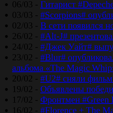
06/03 -
Гитарист #Depech
03/03 -
#Scorpions# опубл
02/03 -
В сети появился н
26/02 -
#Alt-J# презентова
24/02 -
#Джек Уайт# выпу
23/02 -
#Blur# опубликова
альбома «The Magic Whip
20/02 -
#U2# сняли фильм 
19/02 -
Объявлены побед
17/02 -
Фронтмен #Green 
16/02 -
#Florence + The M