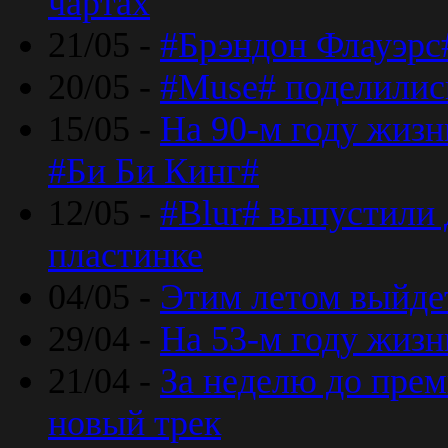
чартах
21/05 -
#Брэндон Флауэрс
20/05 -
#Muse# поделилис
15/05 -
На 90-м году жиз
#Би Би Кинг#
12/05 -
#Blur# выпустили
пластинке
04/05 -
Этим летом выйде
29/04 -
На 53-м году жиз
21/04 -
За неделю до прем
новый трек