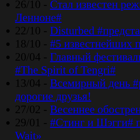
26/10 -
Стал известен реж
Ленноне#
22/10 -
Disturbed #предст
18/10 -
#5 известнейших п
20/04 -
Главный фестивал
#The Spirit of Tengri#
13/04 -
Всемирный день #р
дорогие друзья!
27/02 -
Весеннее обострен
29/01 -
#Стинг и Шэгги# 
Wait»