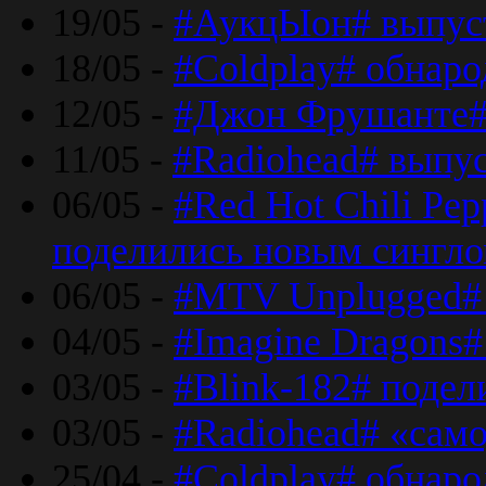
19/05 -
#АукцЫон# выпус
18/05 -
#Coldplay# обнар
12/05 -
#Джон Фрушанте#
11/05 -
#Radiohead# выпу
06/05 -
#Red Hot Chili Pe
поделились новым сингл
06/05 -
#MTV Unplugged# 
04/05 -
#Imagine Dragons#
03/05 -
#Blink-182# поде
03/05 -
#Radiohead# «само
25/04 -
#Coldplay# обнаро