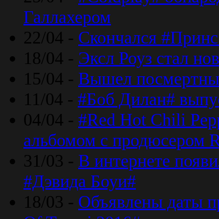
Галлахером
22/04 -
Скончался #Принс
18/04 -
Эксл Роуз стал н
15/04 -
Вышел посмертный
11/04 -
#Боб Дилан# выпу
04/04 -
#Red Hot Chili Pe
альбомом с продюсером R
31/03 -
В интернете появи
#Дэвида Боуи#
18/03 -
Объявлены даты пр