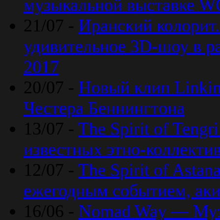
музыкальной выставке 
21/07 -
Иранский колорит
удивительное 3D-шоу в ра
2017
20/07 -
Новый клип Linkin
Честера Беннингтона
13/07 -
The Spirit of Teng
известных этно-коллекти
12/07 -
The Spirit of Asta
ежегодным событием, ак
16/06 -
Nomad Way — Муз