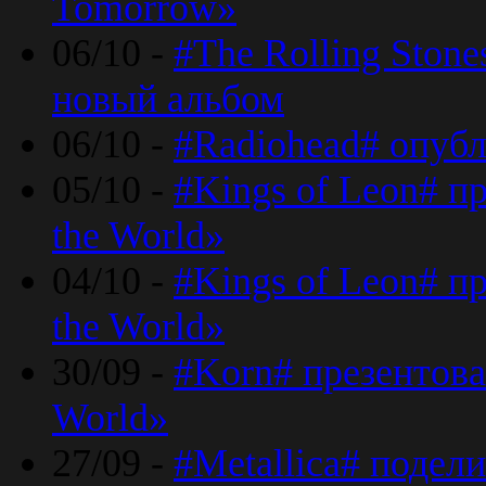
Tomorrow»
06/10 -
#The Rolling Ston
новый альбом
06/10 -
#Radiohead# опуб
05/10 -
#Kings of Leon# п
the World»
04/10 -
#Kings of Leon# п
the World»
30/09 -
#Korn# презентова
World»
27/09 -
#Metallica# подел