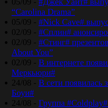
05/09 -
#Джек Уайт# выпу
“Carolina Drama”
05/09 -
#Nick Cave# выпус
02/09 -
#Сплин# анонсиро
02/09 -
#Стинг# презентова
About You”
02/09 -
В интернете появ
Меркьюри#
24/08 -
В сети появилась 
Боуи#
24/08 -
Группа #Coldplay#