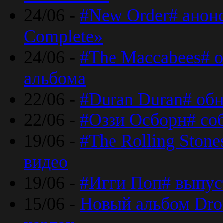
24/06 -
#New Order# анон
Complete»
24/06 -
#The Maccabees# о
альбома
22/06 -
#Duran Duran# обн
22/06 -
#Оззи Осборн# со
19/06 -
#The Rolling Ston
видео
19/06 -
#Игги Поп# выпус
15/06 -
Новый альбом Dron