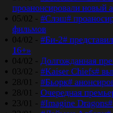
проанонсировали новый 
05/02 -
#Слэш# проаносир
фильмов
04/02 -
#Би-2# представил
16+»
04/02 -
Долгожданная прем
03/02 -
#Kaiser Chiefs# в
28/01 -
#Бьорк# анонсиров
28/01 -
Очередная премьер
23/01 -
#Imagine Dragons#