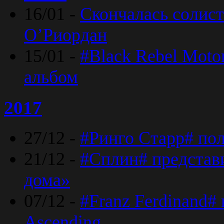
16/01 -
Скончалась солист
O’Риордан
15/01 -
#Black Rebel Moto
альбом
2017
27/12 -
#Ринго Старр# по
21/12 -
#Сплин# представ
дома»
07/12 -
#Franz Ferdinand#
Ascending