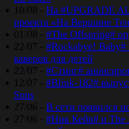
10/08 -
На #UPGRADE AU
проекта «На Вершине Те
01/08 -
#The Offspring# о
22/07 -
#Rockabye! Baby#
каверов для детей
22/07 -
#Стинг# анонсиро
12/07 -
#Blink-182# выпу
Sons
27/06 -
В сети появился н
27/06 -
#Ник Кейв# и The 