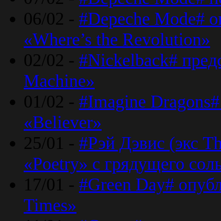
06/02 -
#Depeche Mode# о
«Where’s the Revolution»
02/02 -
#Nickelback# пред
Machine»
01/02 -
#Imagine Dragons#
«Believer»
25/01 -
#Рэй Дэвис (экс T
«Poetry» с грядущего сол
17/01 -
#Green Day# опубл
Times»