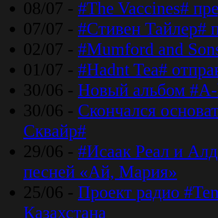
08/07 -
#The Vaccines# пр
07/07 -
#Стивен Тайлер# 
02/07 -
#Mumford and Sons
01/07 -
#Hadnt Tea# отпра
30/06 -
Новый альбом #A-
30/06 -
Скончался основа
Сквайр#
29/06 -
#Исаак Реал и Алд
песней «Ай, Мария»
25/06 -
Проект радио #Te
Казахстана