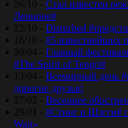
26/10 -
Стал известен реж
Ленноне#
22/10 -
Disturbed #предст
18/10 -
#5 известнейших п
20/04 -
Главный фестивал
#The Spirit of Tengri#
13/04 -
Всемирный день #р
дорогие друзья!
27/02 -
Весеннее обострен
29/01 -
#Стинг и Шэгги# 
Wait»