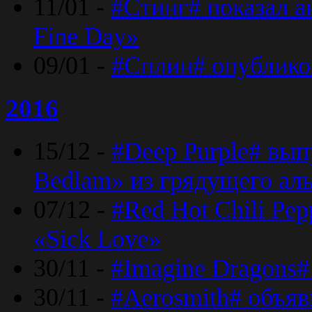
11/01 -
#Стинг# показал 
Fine Day»
09/01 -
#Сплин# опублико
2016
15/12 -
#Deep Purple# вып
Bedlam» из грядущего ал
07/12 -
#Red Hot Chili Pep
«Sick Love»
30/11 -
#Imagine Dragons#
30/11 -
#Aerosmith# объяв