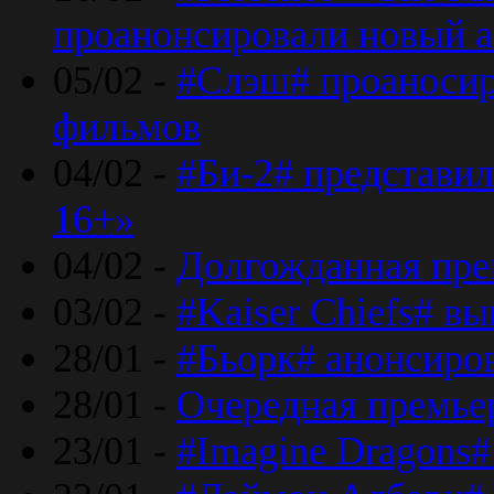
проанонсировали новый 
05/02 -
#Слэш# проаносир
фильмов
04/02 -
#Би-2# представил
16+»
04/02 -
Долгожданная прем
03/02 -
#Kaiser Chiefs# в
28/01 -
#Бьорк# анонсиров
28/01 -
Очередная премьер
23/01 -
#Imagine Dragons#