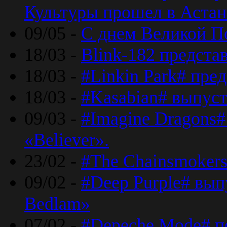
Культуры прошел в Астан
09/05 -
С днем Великой П
18/03 -
Blink-182 предста
18/03 -
#Linkin Park# пре
18/03 -
#Kasabian# выпуст
09/03 -
#Imagine Dragons#
«Believer».
23/02 -
#The Chainsmokers
09/02 -
#Deep Purple# вып
Bedlam»
07/02 -
#Depeche Mode# п