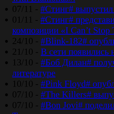
07/11 -
#Стинг# выпустил 
01/11 -
#Стинг# представ
композиции «I Can’t Stop 
24/10 -
#Blink-182# опубл
21/10 -
В сети появились 
13/10 -
#Боб Дилан# полу
литературе
10/10 -
#Pink Floyd# опуб
07/10 -
#The Killers# вып
07/10 -
#Bon Jovi# подели