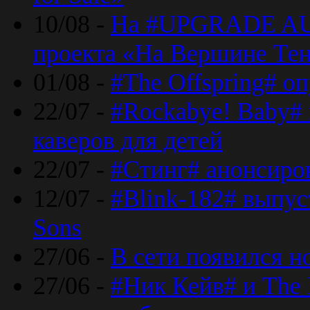
10/08 -
На #UPGRADE AU
проекта «На Вершине Те
01/08 -
#The Offspring# о
22/07 -
#Rockabye! Baby#
каверов для детей
22/07 -
#Стинг# анонсиро
12/07 -
#Blink-182# выпу
Sons
27/06 -
В сети появился н
27/06 -
#Ник Кейв# и The 