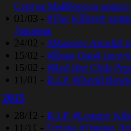
Сергея Майборода вошел 
01/03 -
#The Killers# зап
Джоном
24/02 -
#Massive Attack# 
15/02 -
#Йоко Оно# полу
15/02 -
#Red Hot Chili Pe
11/01 -
R.I.P. #David Bowi
2015
28/12 -
R.I.P. #Lemmy Kilm
11/11 -
Гитара #Джона Лен