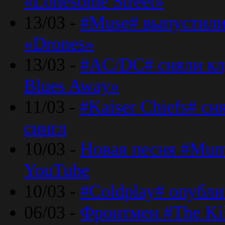
«Lonesome Street»
13/03 -
#Muse# выпустили
«Drones»
13/03 -
#AC/DC# сняли клу
Blues Away»
11/03 -
#Kaiser Chiefs# с
сингл
10/03 -
Новая песня #Mumf
YouTube
10/03 -
#Coldplay# опубли
06/03 -
Фронтмен #The Kil