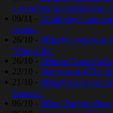
с молотка за рекордную 
09/11 -
#Coldplay# анонси
песню
26/10 -
#Blur# и участик т
“Park Life”
26/10 -
#Duran Duran# обн
22/10 -
Фестиваль #The Sp
21/10 -
#Blur# выпустят ф
Towers”
06/10 -
#Bloc Party# обна