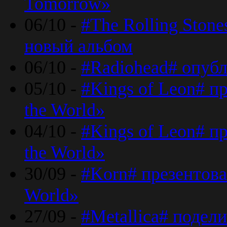
Tomorrow»
06/10 -
#The Rolling Ston
новый альбом
06/10 -
#Radiohead# опуб
05/10 -
#Kings of Leon# п
the World»
04/10 -
#Kings of Leon# п
the World»
30/09 -
#Korn# презентова
World»
27/09 -
#Metallica# подел