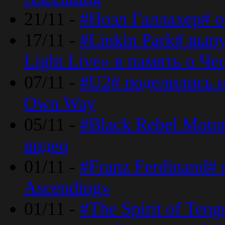
21/11 -
#Ноэл Галлахер# о
17/11 -
#Linkin Park# вып
Light Live» в память о Че
07/11 -
#U2# поделились н
Own Way
05/11 -
#Black Rebel Moto
видео
01/11 -
#Franz Ferdinand#
Ascending»
01/11 -
#The Spirit of Ten