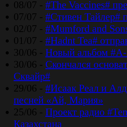
08/07 -
#The Vaccines# пр
07/07 -
#Стивен Тайлер# 
02/07 -
#Mumford and Sons
01/07 -
#Hadnt Tea# отпра
30/06 -
Новый альбом #A-
30/06 -
Скончался основа
Сквайр#
29/06 -
#Исаак Реал и Алд
песней «Ай, Мария»
25/06 -
Проект радио #Te
Казахстана