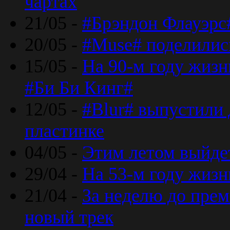
чартах
21/05 -
#Брэндон Флауэрс
20/05 -
#Muse# поделилис
15/05 -
На 90-м году жиз
#Би Би Кинг#
12/05 -
#Blur# выпустили
пластинке
04/05 -
Этим летом выйде
29/04 -
На 53-м году жиз
21/04 -
За неделю до прем
новый трек