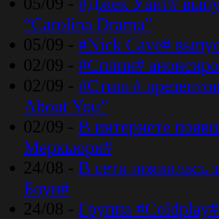
05/09 -
#Джек Уайт# выпу
“Carolina Drama”
05/09 -
#Nick Cave# выпус
02/09 -
#Сплин# анонсиро
02/09 -
#Стинг# презентова
About You”
02/09 -
В интернете появ
Меркьюри#
24/08 -
В сети появилась 
Боуи#
24/08 -
Группа #Coldplay#