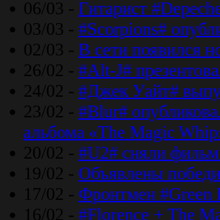
06/03 -
Гитарист #Depech
03/03 -
#Scorpions# опубл
02/03 -
В сети появился н
26/02 -
#Alt-J# презентова
24/02 -
#Джек Уайт# выпу
23/02 -
#Blur# опубликова
альбома «The Magic Whip
20/02 -
#U2# сняли фильм 
19/02 -
Объявлены побед
17/02 -
Фронтмен #Green 
16/02 -
#Florence + The M