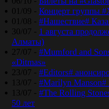
06/10 -
Билеты на #Glasto
01/09 -
Концерт группы #
01/08 -
#Нашествие# Каза
30/07 -
1 августа продолж
Алматы)
27/07 -
#Mumford and Sons
«Ditmas»
23/07 -
#Editors# анонсир
13/07 -
#Marilyn Manson#
13/07 -
#The Rolling Ston
50 лет