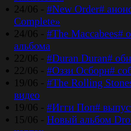
24/06 -
#New Order# анон
Complete»
24/06 -
#The Maccabees# о
альбома
22/06 -
#Duran Duran# обн
22/06 -
#Оззи Осборн# со
19/06 -
#The Rolling Ston
видео
19/06 -
#Игги Поп# выпус
15/06 -
Новый альбом Dron