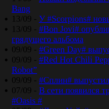
Bang
13/09 -
У #Scorpions# но
13/09 -
#Bon Jovi# опубли
грядущего альбома
09/09 -
#Green Day# выпус
09/09 -
#Red Hot Chili Pe
Robot”
09/09 -
#Сплин# выпустил
07/09 -
В сети появился т
#Oasis #