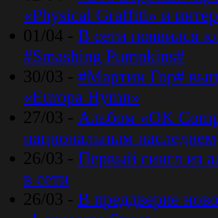
«Physical Graffiti» и инт
01/04 -
В сети появился к
#Smashing Pumpkins#
30/03 -
#Мартин Гор# вып
«Europa Hymn»
27/03 -
Альбом «OK Compu
национальным наследием
26/03 -
Первый сингл из а
в сети
26/03 -
В преддверие ново