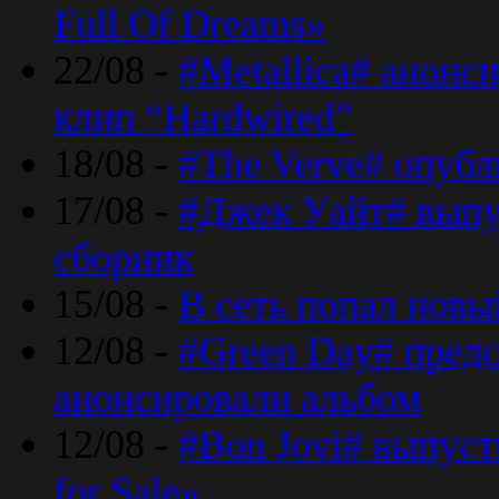
Full Of Dreams»
22/08 -
#Metallica# анонс
клип “Hardwired”
18/08 -
#The Verve# опубл
17/08 -
#Джек Уайт# выпу
сборник
15/08 -
В сеть попал новый
12/08 -
#Green Day# предс
анонсировали альбом
12/08 -
#Bon Jovi# выпуст
for Sale»