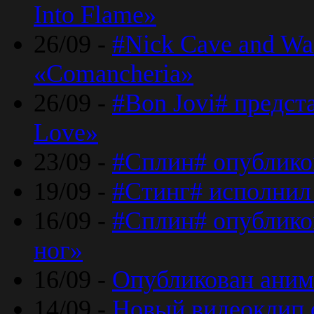
Into Flame»
26/09 -
#Nick Cave and Wa
«Comancheria»
26/09 -
#Bon Jovi# предста
Love»
23/09 -
#Сплин# опублико
19/09 -
#Стинг# исполнил
16/09 -
#Сплин# опубликов
ног»
16/09 -
Опубликован аним
14/09 -
Новый видеоклип 