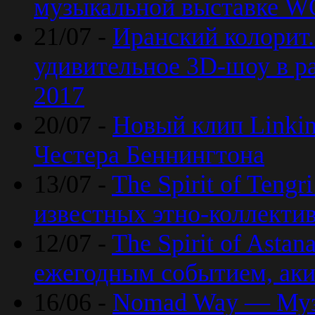
музыкальной выставке 
21/07 -
Иранский колорит
удивительное 3D-шоу в ра
2017
20/07 -
Новый клип Linkin
Честера Беннингтона
13/07 -
The Spirit of Teng
известных этно-коллекти
12/07 -
The Spirit of Asta
ежегодным событием, ак
16/06 -
Nomad Way — Муз