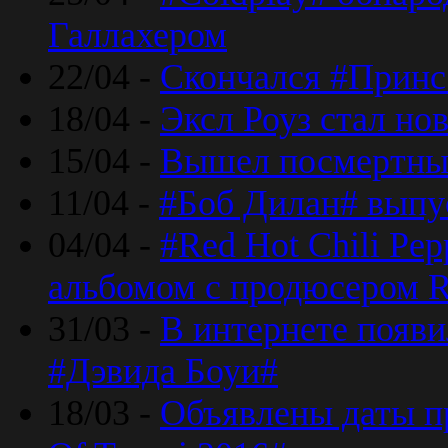
Галлахером
22/04 -
Скончался #Принс
18/04 -
Эксл Роуз стал н
15/04 -
Вышел посмертный
11/04 -
#Боб Дилан# выпу
04/04 -
#Red Hot Chili Pe
альбомом с продюсером R
31/03 -
В интернете появи
#Дэвида Боуи#
18/03 -
Объявлены даты пр