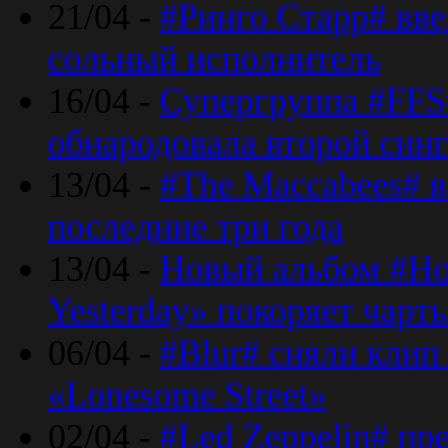
21/04 -
#Ринго Старр# вве
сольный исполнитель
16/04 -
Супергруппа #FFS#
обнародовала второй син
13/04 -
#The Maccabees# в
последние три года
13/04 -
Новый альбом #Но
Yesterday» покоряет чарт
06/04 -
#Blur# сняли клип
«Lonesome Street»
02/04 -
#Led Zeppelin# пр