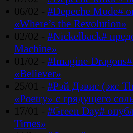
06/02 -
#Depeche Mode# о
«Where’s the Revolution»
02/02 -
#Nickelback# пред
Machine»
01/02 -
#Imagine Dragons#
«Believer»
25/01 -
#Рэй Дэвис (экс T
«Poetry» с грядущего сол
17/01 -
#Green Day# опубл
Times»