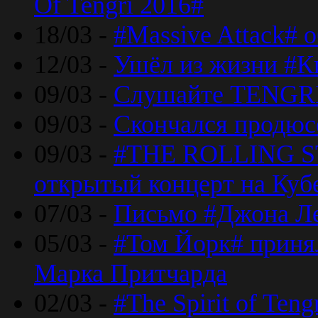
Of Tengri 2016#
18/03 -
#Massive Attack# 
12/03 -
Ушёл из жизни #К
09/03 -
Слушайте TENGRI
09/03 -
Скончался продюс
09/03 -
#THE ROLLING S
открытый концерт на Куб
07/03 -
Письмо #Джона Ле
05/03 -
#Том Йорк# принял
Марка Притчарда
02/03 -
#The Spirit of Ten