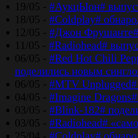
19/05 -
#АукцЫон# выпус
18/05 -
#Coldplay# обнар
12/05 -
#Джон Фрушанте#
11/05 -
#Radiohead# выпу
06/05 -
#Red Hot Chili Pe
поделились новым сингл
06/05 -
#MTV Unplugged# 
04/05 -
#Imagine Dragons#
03/05 -
#Blink-182# поде
03/05 -
#Radiohead# «само
25/04 -
#Coldplay# обнаро