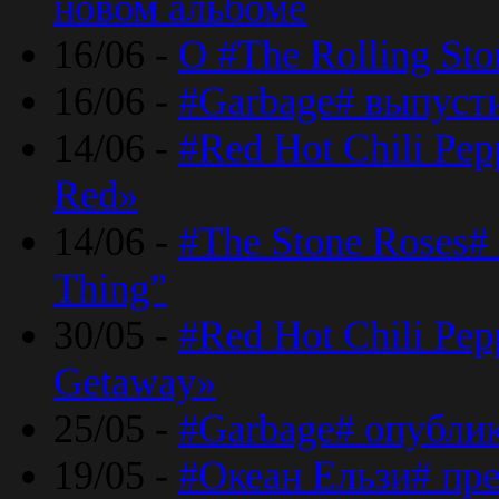
новом альбоме
16/06 -
О #The Rolling St
16/06 -
#Garbage# выпуст
14/06 -
#Red Hot Chili Pe
Red»
14/06 -
#The Stone Roses# 
Thing”
30/05 -
#Red Hot Chili Pe
Getaway»
25/05 -
#Garbage# опубли
19/05 -
#Океан Ельзи# пре