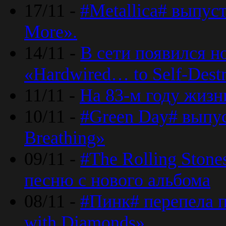
17/11 -
#Metallica# выпус
More».
14/11 -
В сети появился н
«Hardwired… to Self-Destr
11/11 -
На 83-м году жизн
10/11 -
#Green Day# выпус
Breathing»
09/11 -
#The Rolling Ston
песню с нового альбома
08/11 -
#Пинк# перепела п
with Diamonds».