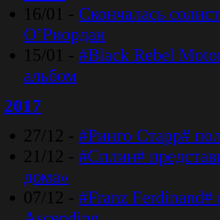
16/01 -
Скончалась солист
O’Риордан
15/01 -
#Black Rebel Moto
альбом
2017
27/12 -
#Ринго Старр# по
21/12 -
#Сплин# представ
дома»
07/12 -
#Franz Ferdinand#
Ascending