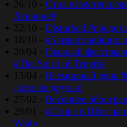
26/10 -
Стал известен реж
Ленноне#
22/10 -
Disturbed #предст
18/10 -
#5 известнейших п
20/04 -
Главный фестивал
#The Spirit of Tengri#
13/04 -
Всемирный день #р
дорогие друзья!
27/02 -
Весеннее обострен
29/01 -
#Стинг и Шэгги# 
Wait»