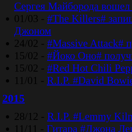
Сергея Майборода вошел 
01/03 -
#The Killers# зап
Джоном
24/02 -
#Massive Attack# 
15/02 -
#Йоко Оно# полу
15/02 -
#Red Hot Chili Pe
11/01 -
R.I.P. #David Bowi
2015
28/12 -
R.I.P. #Lemmy Kilm
11/11 -
Гитара #Джона Лен