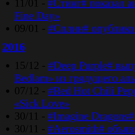
11/01 -
#Стинг# показал 
Fine Day»
09/01 -
#Сплин# опублико
2016
15/12 -
#Deep Purple# вып
Bedlam» из грядущего ал
07/12 -
#Red Hot Chili Pep
«Sick Love»
30/11 -
#Imagine Dragons#
30/11 -
#Aerosmith# объяв