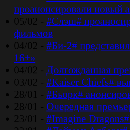
проанонсировали новый 
05/02 -
#Слэш# проаносир
фильмов
04/02 -
#Би-2# представил
16+»
04/02 -
Долгожданная прем
03/02 -
#Kaiser Chiefs# в
28/01 -
#Бьорк# анонсиров
28/01 -
Очередная премьер
23/01 -
#Imagine Dragons#