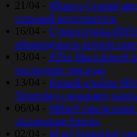
21/04 -
#Ринго Старр# вве
сольный исполнитель
16/04 -
Супергруппа #FFS#
обнародовала второй син
13/04 -
#The Maccabees# в
последние три года
13/04 -
Новый альбом #Но
Yesterday» покоряет чарт
06/04 -
#Blur# сняли клип
«Lonesome Street»
02/04 -
#Led Zeppelin# пр