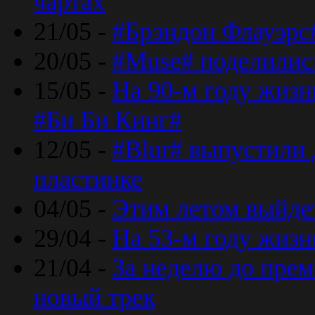
чартах
21/05 -
#Брэндон Флауэрс
20/05 -
#Muse# поделилис
15/05 -
На 90-м году жиз
#Би Би Кинг#
12/05 -
#Blur# выпустили
пластинке
04/05 -
Этим летом выйде
29/04 -
На 53-м году жиз
21/04 -
За неделю до прем
новый трек