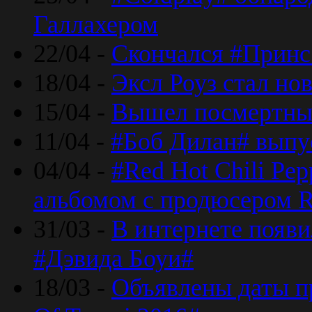
Галлахером
22/04 -
Скончался #Принс
18/04 -
Эксл Роуз стал н
15/04 -
Вышел посмертный
11/04 -
#Боб Дилан# выпу
04/04 -
#Red Hot Chili Pe
альбомом с продюсером R
31/03 -
В интернете появи
#Дэвида Боуи#
18/03 -
Объявлены даты пр