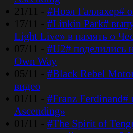
21/11 -
#Ноэл Галлахер# о
17/11 -
#Linkin Park# вып
Light Live» в память о Че
07/11 -
#U2# поделились н
Own Way
05/11 -
#Black Rebel Moto
видео
01/11 -
#Franz Ferdinand#
Ascending»
01/11 -
#The Spirit of Ten