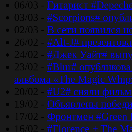
06/03 -
Гитарист #Depech
03/03 -
#Scorpions# опубл
02/03 -
В сети появился н
26/02 -
#Alt-J# презентова
24/02 -
#Джек Уайт# выпу
23/02 -
#Blur# опубликова
альбома «The Magic Whip
20/02 -
#U2# сняли фильм 
19/02 -
Объявлены побед
17/02 -
Фронтмен #Green 
16/02 -
#Florence + The M