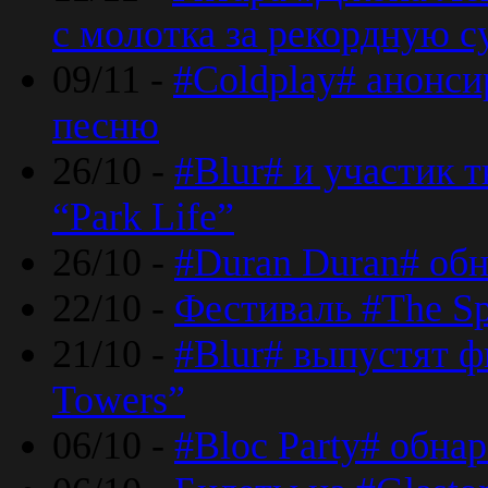
с молотка за рекордную 
09/11 -
#Coldplay# анонси
песню
26/10 -
#Blur# и участик т
“Park Life”
26/10 -
#Duran Duran# обн
22/10 -
Фестиваль #The Sp
21/10 -
#Blur# выпустят ф
Towers”
06/10 -
#Bloc Party# обна