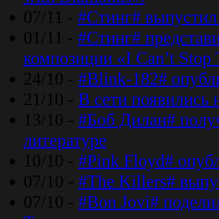
07/11 -
#Стинг# выпустил 
01/11 -
#Стинг# представ
композиции «I Can’t Stop 
24/10 -
#Blink-182# опубл
21/10 -
В сети появились 
13/10 -
#Боб Дилан# полу
литературе
10/10 -
#Pink Floyd# опуб
07/10 -
#The Killers# вып
07/10 -
#Bon Jovi# подели