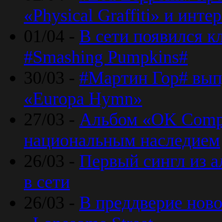
«Physical Graffiti» и инт
01/04 -
В сети появился к
#Smashing Pumpkins#
30/03 -
#Мартин Гор# вып
«Europa Hymn»
27/03 -
Альбом «OK Compu
национальным наследием
26/03 -
Первый сингл из а
в сети
26/03 -
В преддверие ново