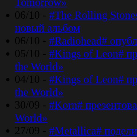
Tomorrow»
06/10 -
#The Rolling Ston
новый альбом
06/10 -
#Radiohead# опуб
05/10 -
#Kings of Leon# п
the World»
04/10 -
#Kings of Leon# п
the World»
30/09 -
#Korn# презентова
World»
27/09 -
#Metallica# подел