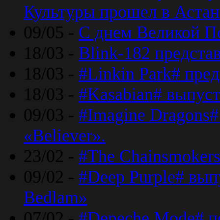
Культуры прошел в Астан
09/05 -
С днем Великой П
18/03 -
Blink-182 предста
18/03 -
#Linkin Park# пре
18/03 -
#Kasabian# выпуст
09/03 -
#Imagine Dragons#
«Believer».
23/02 -
#The Chainsmokers
09/02 -
#Deep Purple# вып
Bedlam»
07/02 -
#Depeche Mode# п