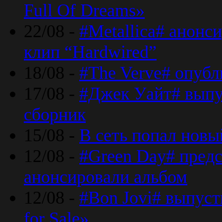
Full Of Dreams»
22/08 -
#Metallica# анонс
клип “Hardwired”
18/08 -
#The Verve# опубл
17/08 -
#Джек Уайт# выпу
сборник
15/08 -
В сеть попал новый
12/08 -
#Green Day# предс
анонсировали альбом
12/08 -
#Bon Jovi# выпуст
for Sale»