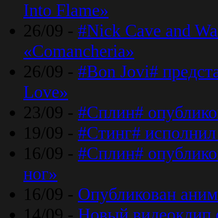
Into Flame»
26/09 -
#Nick Cave and Wa
«Comancheria»
26/09 -
#Bon Jovi# предста
Love»
23/09 -
#Сплин# опублико
19/09 -
#Стинг# исполнил
16/09 -
#Сплин# опубликов
ног»
16/09 -
Опубликован аним
14/09 -
Новый видеоклип 