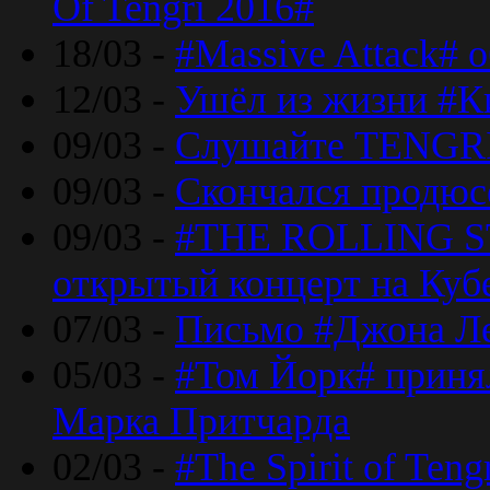
Of Tengri 2016#
18/03 -
#Massive Attack# 
12/03 -
Ушёл из жизни #К
09/03 -
Слушайте TENGRI
09/03 -
Скончался продюс
09/03 -
#THE ROLLING S
открытый концерт на Куб
07/03 -
Письмо #Джона Ле
05/03 -
#Том Йорк# принял
Марка Притчарда
02/03 -
#The Spirit of Ten