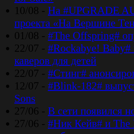
10/08 -
На #UPGRADE AU
проекта «На Вершине Те
01/08 -
#The Offspring# о
22/07 -
#Rockabye! Baby#
каверов для детей
22/07 -
#Стинг# анонсиро
12/07 -
#Blink-182# выпу
Sons
27/06 -
В сети появился н
27/06 -
#Ник Кейв# и The 