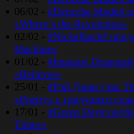
06/02 -
#Depeche Mode# о
«Where’s the Revolution»
02/02 -
#Nickelback# пред
Machine»
01/02 -
#Imagine Dragons#
«Believer»
25/01 -
#Рэй Дэвис (экс T
«Poetry» с грядущего сол
17/01 -
#Green Day# опубл
Times»