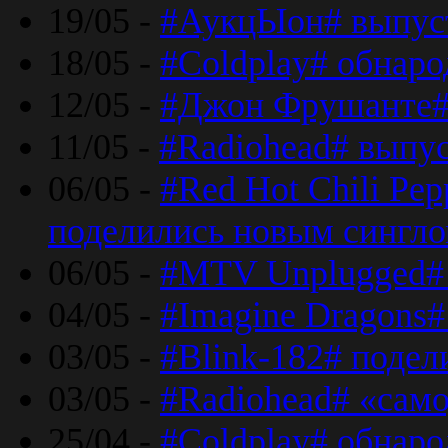
19/05 -
#АукцЫон# выпус
18/05 -
#Coldplay# обнар
12/05 -
#Джон Фрушанте#
11/05 -
#Radiohead# выпу
06/05 -
#Red Hot Chili Pe
поделились новым сингл
06/05 -
#MTV Unplugged# 
04/05 -
#Imagine Dragons#
03/05 -
#Blink-182# поде
03/05 -
#Radiohead# «само
25/04 -
#Coldplay# обнаро