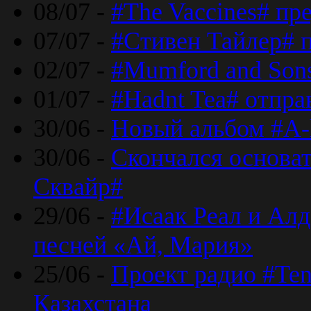
08/07 -
#The Vaccines# пр
07/07 -
#Стивен Тайлер# 
02/07 -
#Mumford and Sons
01/07 -
#Hadnt Tea# отпра
30/06 -
Новый альбом #A-
30/06 -
Скончался основа
Сквайр#
29/06 -
#Исаак Реал и Алд
песней «Ай, Мария»
25/06 -
Проект радио #Te
Казахстана