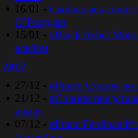
16/01 -
Скончалась солист
O’Риордан
15/01 -
#Black Rebel Moto
альбом
2017
27/12 -
#Ринго Старр# по
21/12 -
#Сплин# представ
дома»
07/12 -
#Franz Ferdinand#
Ascending