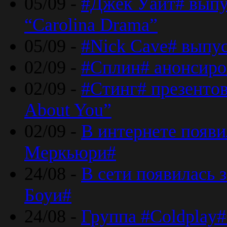
05/09 -
#Джек Уайт# выпу
“Carolina Drama”
05/09 -
#Nick Cave# выпус
02/09 -
#Сплин# анонсиро
02/09 -
#Стинг# презентова
About You”
02/09 -
В интернете появ
Меркьюри#
24/08 -
В сети появилась 
Боуи#
24/08 -
Группа #Coldplay#