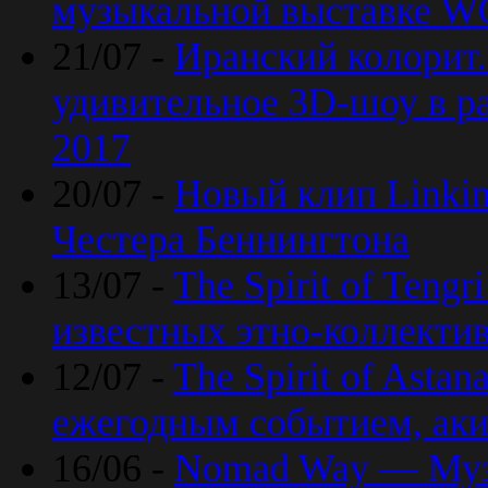
музыкальной выставке 
21/07 -
Иранский колорит
удивительное 3D-шоу в ра
2017
20/07 -
Новый клип Linkin
Честера Беннингтона
13/07 -
The Spirit of Teng
известных этно-коллекти
12/07 -
The Spirit of Asta
ежегодным событием, ак
16/06 -
Nomad Way — Муз