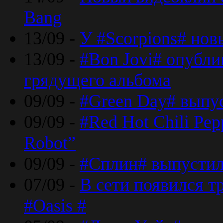
Bang
13/09 -
У #Scorpions# но
13/09 -
#Bon Jovi# опубли
грядущего альбома
09/09 -
#Green Day# выпус
09/09 -
#Red Hot Chili Pe
Robot”
09/09 -
#Сплин# выпустил
07/09 -
В сети появился т
#Oasis #