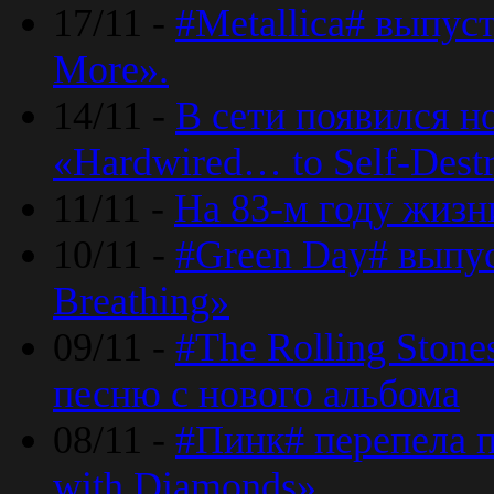
17/11 -
#Metallica# выпус
More».
14/11 -
В сети появился н
«Hardwired… to Self-Destr
11/11 -
На 83-м году жизн
10/11 -
#Green Day# выпус
Breathing»
09/11 -
#The Rolling Ston
песню с нового альбома
08/11 -
#Пинк# перепела п
with Diamonds».