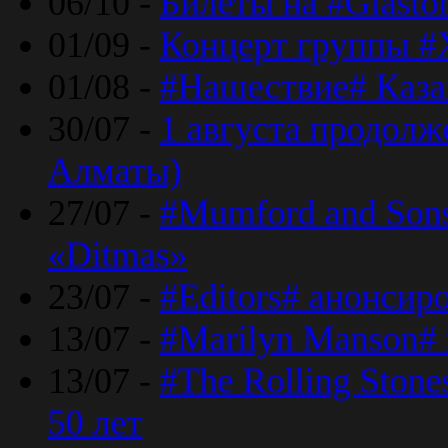
06/10 -
Билеты на #Glasto
01/09 -
Концерт группы #
01/08 -
#Нашествие# Каза
30/07 -
1 августа продолж
Алматы)
27/07 -
#Mumford and Sons
«Ditmas»
23/07 -
#Editors# анонсир
13/07 -
#Marilyn Manson#
13/07 -
#The Rolling Ston
50 лет