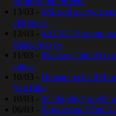
«Lonesome Street»
13/03 -
#Muse# выпустили
«Drones»
13/03 -
#AC/DC# сняли клу
Blues Away»
11/03 -
#Kaiser Chiefs# с
сингл
10/03 -
Новая песня #Mumf
YouTube
10/03 -
#Coldplay# опубли
06/03 -
Фронтмен #The Kil