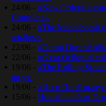
24/06 -
#New Order# анон
Complete»
24/06 -
#The Maccabees# о
альбома
22/06 -
#Duran Duran# обн
22/06 -
#Оззи Осборн# со
19/06 -
#The Rolling Ston
видео
19/06 -
#Игги Поп# выпус
15/06 -
Новый альбом Dron