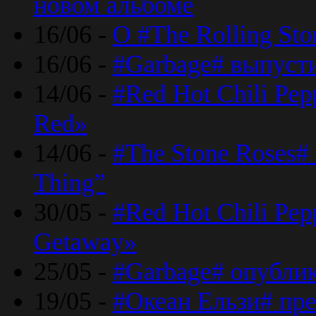
новом альбоме
16/06 -
О #The Rolling St
16/06 -
#Garbage# выпуст
14/06 -
#Red Hot Chili Pe
Red»
14/06 -
#The Stone Roses# 
Thing”
30/05 -
#Red Hot Chili Pe
Getaway»
25/05 -
#Garbage# опубли
19/05 -
#Океан Ельзи# пре