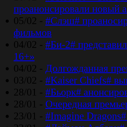
проанонсировали новый 
05/02 -
#Слэш# проаносир
фильмов
04/02 -
#Би-2# представил
16+»
04/02 -
Долгожданная прем
03/02 -
#Kaiser Chiefs# в
28/01 -
#Бьорк# анонсиров
28/01 -
Очередная премьер
23/01 -
#Imagine Dragons#