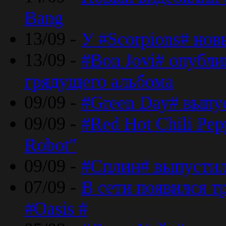
Bang
13/09 -
У #Scorpions# но
13/09 -
#Bon Jovi# опубли
грядущего альбома
09/09 -
#Green Day# выпус
09/09 -
#Red Hot Chili Pe
Robot”
09/09 -
#Сплин# выпустил
07/09 -
В сети появился т
#Oasis #