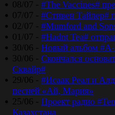
08/07 -
#The Vaccines# пр
07/07 -
#Стивен Тайлер# 
02/07 -
#Mumford and Sons
01/07 -
#Hadnt Tea# отпра
30/06 -
Новый альбом #A-
30/06 -
Скончался основа
Сквайр#
29/06 -
#Исаак Реал и Алд
песней «Ай, Мария»
25/06 -
Проект радио #Te
Казахстана