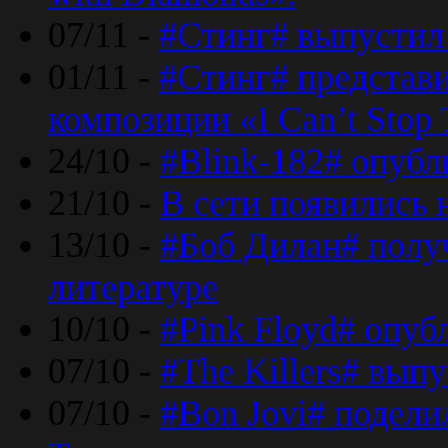
07/11 -
#Стинг# выпустил 
01/11 -
#Стинг# представ
композиции «I Can’t Stop 
24/10 -
#Blink-182# опубл
21/10 -
В сети появились 
13/10 -
#Боб Дилан# полу
литературе
10/10 -
#Pink Floyd# опуб
07/10 -
#The Killers# вып
07/10 -
#Bon Jovi# подели