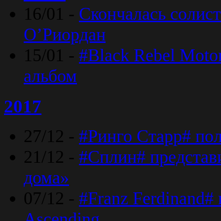
16/01 -
Скончалась солист
O’Риордан
15/01 -
#Black Rebel Moto
альбом
2017
27/12 -
#Ринго Старр# по
21/12 -
#Сплин# представ
дома»
07/12 -
#Franz Ferdinand#
Ascending