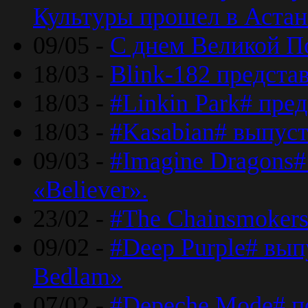
Культуры прошел в Астан
09/05 -
С днем Великой П
18/03 -
Blink-182 предста
18/03 -
#Linkin Park# пре
18/03 -
#Kasabian# выпуст
09/03 -
#Imagine Dragons#
«Believer».
23/02 -
#The Chainsmokers
09/02 -
#Deep Purple# вып
Bedlam»
07/02 -
#Depeche Mode# п