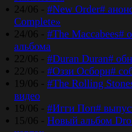
24/06 -
#New Order# анон
Complete»
24/06 -
#The Maccabees# о
альбома
22/06 -
#Duran Duran# обн
22/06 -
#Оззи Осборн# со
19/06 -
#The Rolling Ston
видео
19/06 -
#Игги Поп# выпус
15/06 -
Новый альбом Dron