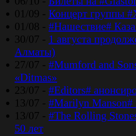
06/10 -
Билеты на #Glasto
01/09 -
Концерт группы #
01/08 -
#Нашествие# Каза
30/07 -
1 августа продолж
Алматы)
27/07 -
#Mumford and Sons
«Ditmas»
23/07 -
#Editors# анонсир
13/07 -
#Marilyn Manson#
13/07 -
#The Rolling Ston
50 лет