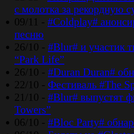
с молотка за рекордную 
09/11 -
#Coldplay# анонси
песню
26/10 -
#Blur# и участик т
“Park Life”
26/10 -
#Duran Duran# обн
22/10 -
Фестиваль #The Sp
21/10 -
#Blur# выпустят ф
Towers”
06/10 -
#Bloc Party# обна