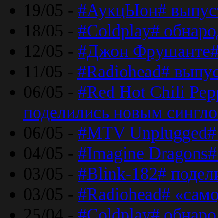
19/05 -
#АукцЫон# выпус
18/05 -
#Coldplay# обнар
12/05 -
#Джон Фрушанте#
11/05 -
#Radiohead# выпу
06/05 -
#Red Hot Chili Pe
поделились новым сингл
06/05 -
#MTV Unplugged# 
04/05 -
#Imagine Dragons#
03/05 -
#Blink-182# поде
03/05 -
#Radiohead# «само
25/04 -
#Coldplay# обнаро