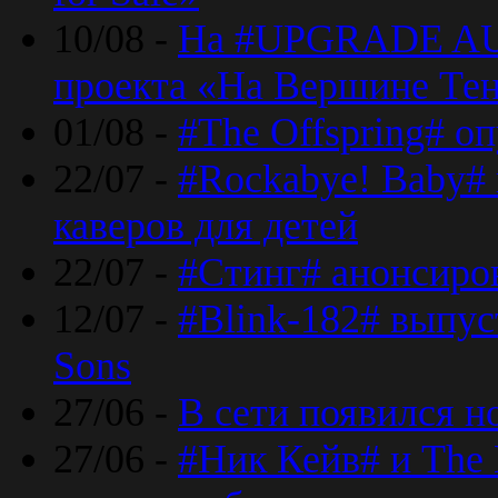
10/08 -
На #UPGRADE AU
проекта «На Вершине Те
01/08 -
#The Offspring# о
22/07 -
#Rockabye! Baby#
каверов для детей
22/07 -
#Стинг# анонсиро
12/07 -
#Blink-182# выпу
Sons
27/06 -
В сети появился н
27/06 -
#Ник Кейв# и The 