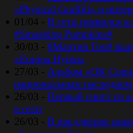
«Physical Graffiti» и инт
01/04 -
В сети появился к
#Smashing Pumpkins#
30/03 -
#Мартин Гор# вып
«Europa Hymn»
27/03 -
Альбом «OK Compu
национальным наследием
26/03 -
Первый сингл из а
в сети
26/03 -
В преддверие ново