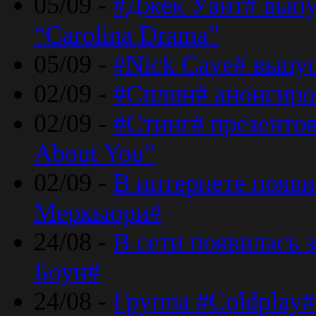
05/09 -
#Джек Уайт# выпу
“Carolina Drama”
05/09 -
#Nick Cave# выпус
02/09 -
#Сплин# анонсиро
02/09 -
#Стинг# презентова
About You”
02/09 -
В интернете появ
Меркьюри#
24/08 -
В сети появилась 
Боуи#
24/08 -
Группа #Coldplay#