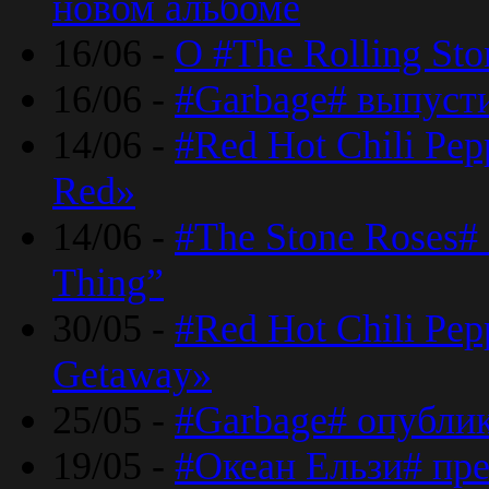
новом альбоме
16/06 -
О #The Rolling St
16/06 -
#Garbage# выпуст
14/06 -
#Red Hot Chili Pe
Red»
14/06 -
#The Stone Roses# 
Thing”
30/05 -
#Red Hot Chili Pe
Getaway»
25/05 -
#Garbage# опубли
19/05 -
#Океан Ельзи# пре