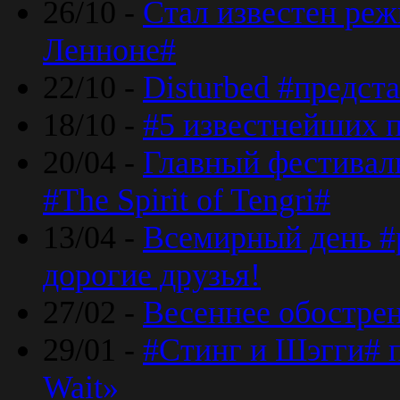
26/10 -
Стал известен реж
Ленноне#
22/10 -
Disturbed #предст
18/10 -
#5 известнейших п
20/04 -
Главный фестивал
#The Spirit of Tengri#
13/04 -
Всемирный день #р
дорогие друзья!
27/02 -
Весеннее обострен
29/01 -
#Стинг и Шэгги# 
Wait»