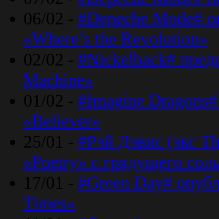
06/02 -
#Depeche Mode# о
«Where’s the Revolution»
02/02 -
#Nickelback# пред
Machine»
01/02 -
#Imagine Dragons#
«Believer»
25/01 -
#Рэй Дэвис (экс T
«Poetry» с грядущего сол
17/01 -
#Green Day# опубл
Times»