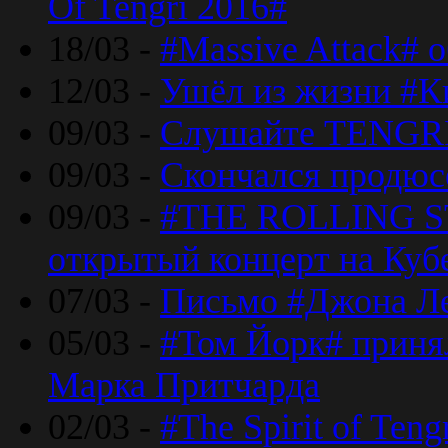
Of Tengri 2016#
18/03 -
#Massive Attack# 
12/03 -
Ушёл из жизни #К
09/03 -
Слушайте TENGRI
09/03 -
Скончался продюс
09/03 -
#THE ROLLING S
открытый концерт на Куб
07/03 -
Письмо #Джона Ле
05/03 -
#Том Йорк# принял
Марка Притчарда
02/03 -
#The Spirit of Ten