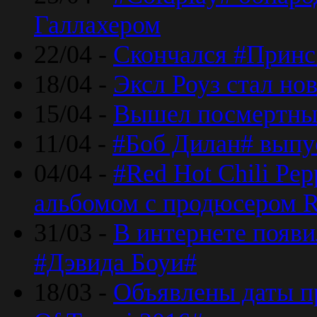
Галлахером
22/04 -
Скончался #Принс
18/04 -
Эксл Роуз стал н
15/04 -
Вышел посмертный
11/04 -
#Боб Дилан# выпу
04/04 -
#Red Hot Chili Pe
альбомом с продюсером R
31/03 -
В интернете появи
#Дэвида Боуи#
18/03 -
Объявлены даты пр