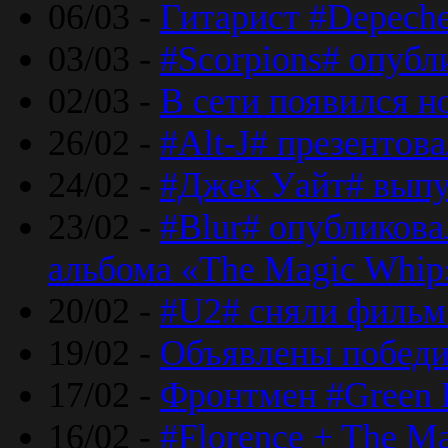
06/03 -
Гитарист #Depech
03/03 -
#Scorpions# опубл
02/03 -
В сети появился н
26/02 -
#Alt-J# презентова
24/02 -
#Джек Уайт# выпу
23/02 -
#Blur# опубликова
альбома «The Magic Whip
20/02 -
#U2# сняли фильм 
19/02 -
Объявлены побед
17/02 -
Фронтмен #Green 
16/02 -
#Florence + The M