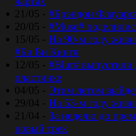
чартах
21/05 -
#Брэндон Флауэрс
20/05 -
#Muse# поделилис
15/05 -
На 90-м году жиз
#Би Би Кинг#
12/05 -
#Blur# выпустили
пластинке
04/05 -
Этим летом выйде
29/04 -
На 53-м году жиз
21/04 -
За неделю до прем
новый трек