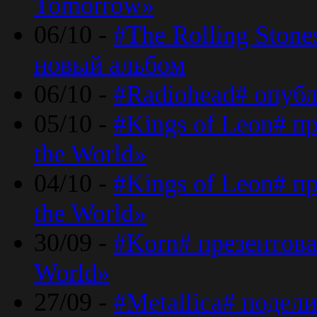
Tomorrow»
06/10 -
#The Rolling Ston
новый альбом
06/10 -
#Radiohead# опуб
05/10 -
#Kings of Leon# п
the World»
04/10 -
#Kings of Leon# п
the World»
30/09 -
#Korn# презентова
World»
27/09 -
#Metallica# подел