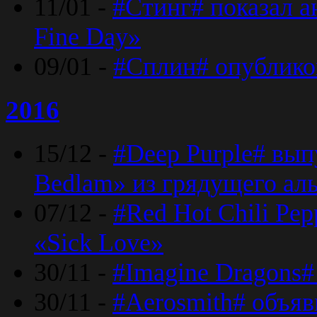
11/01 -
#Стинг# показал 
Fine Day»
09/01 -
#Сплин# опублико
2016
15/12 -
#Deep Purple# вып
Bedlam» из грядущего ал
07/12 -
#Red Hot Chili Pep
«Sick Love»
30/11 -
#Imagine Dragons#
30/11 -
#Aerosmith# объяв