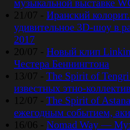
музыкальной выставке 
21/07 -
Иранский колорит
удивительное 3D-шоу в ра
2017
20/07 -
Новый клип Linkin
Честера Беннингтона
13/07 -
The Spirit of Teng
известных этно-коллекти
12/07 -
The Spirit of Asta
ежегодным событием, ак
16/06 -
Nomad Way — Муз