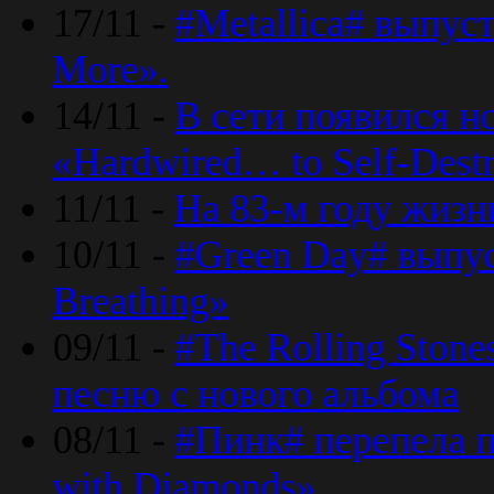
17/11 -
#Metallica# выпус
More».
14/11 -
В сети появился н
«Hardwired… to Self-Destr
11/11 -
На 83-м году жизн
10/11 -
#Green Day# выпус
Breathing»
09/11 -
#The Rolling Ston
песню с нового альбома
08/11 -
#Пинк# перепела п
with Diamonds».