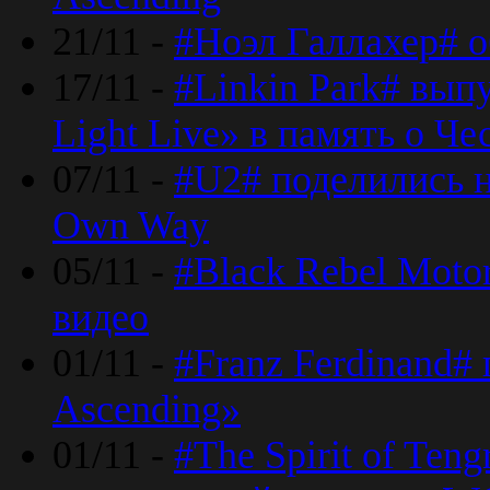
21/11 -
#Ноэл Галлахер# о
17/11 -
#Linkin Park# вып
Light Live» в память о Че
07/11 -
#U2# поделились н
Own Way
05/11 -
#Black Rebel Moto
видео
01/11 -
#Franz Ferdinand#
Ascending»
01/11 -
#The Spirit of Ten