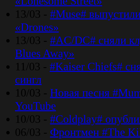
«Lonesome Street»
13/03 -
#Muse# выпустили
«Drones»
13/03 -
#AC/DC# сняли клу
Blues Away»
11/03 -
#Kaiser Chiefs# с
сингл
10/03 -
Новая песня #Mumf
YouTube
10/03 -
#Coldplay# опубли
06/03 -
Фронтмен #The Kil