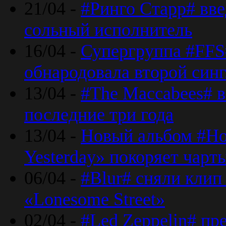
21/04 -
#Ринго Старр# вве
сольный исполнитель
16/04 -
Супергруппа #FFS#
обнародовала второй син
13/04 -
#The Maccabees# в
последние три года
13/04 -
Новый альбом #Но
Yesterday» покоряет чарт
06/04 -
#Blur# сняли клип
«Lonesome Street»
02/04 -
#Led Zeppelin# пр