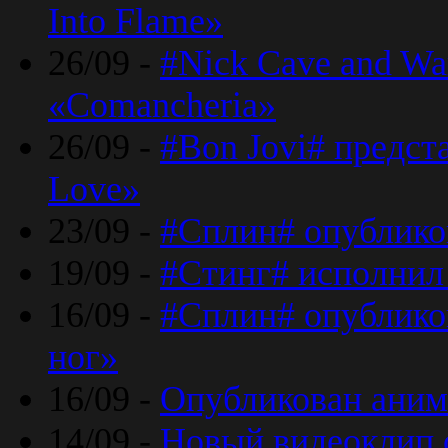
Into Flame»
26/09 -
#Nick Cave and Wa
«Comancheria»
26/09 -
#Bon Jovi# предста
Love»
23/09 -
#Сплин# опублико
19/09 -
#Стинг# исполнил
16/09 -
#Сплин# опубликов
ног»
16/09 -
Опубликован аним
14/09 -
Новый видеоклип 