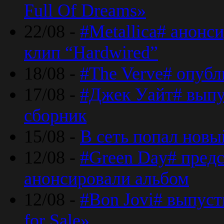
Full Of Dreams»
22/08 -
#Metallica# анонс
клип “Hardwired”
18/08 -
#The Verve# опубл
17/08 -
#Джек Уайт# выпу
сборник
15/08 -
В сеть попал новый
12/08 -
#Green Day# предс
анонсировали альбом
12/08 -
#Bon Jovi# выпуст
for Sale»