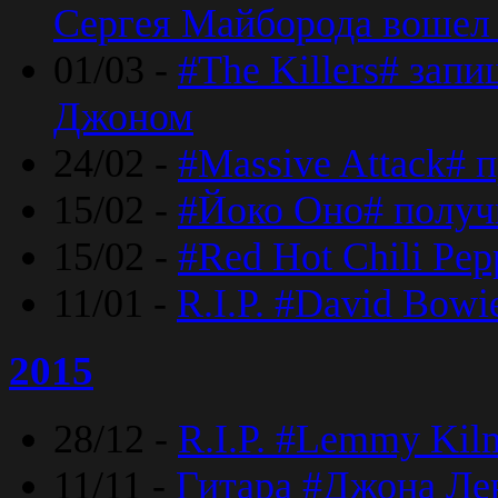
Сергея Майборода вошел 
01/03 -
#The Killers# зап
Джоном
24/02 -
#Massive Attack# 
15/02 -
#Йоко Оно# полу
15/02 -
#Red Hot Chili Pe
11/01 -
R.I.P. #David Bowi
2015
28/12 -
R.I.P. #Lemmy Kilm
11/11 -
Гитара #Джона Лен