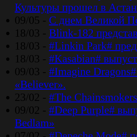
Культуры прошел в Астан
09/05 -
С днем Великой П
18/03 -
Blink-182 предста
18/03 -
#Linkin Park# пре
18/03 -
#Kasabian# выпуст
09/03 -
#Imagine Dragons#
«Believer».
23/02 -
#The Chainsmokers
09/02 -
#Deep Purple# вып
Bedlam»
07/02 -
#Depeche Mode# п