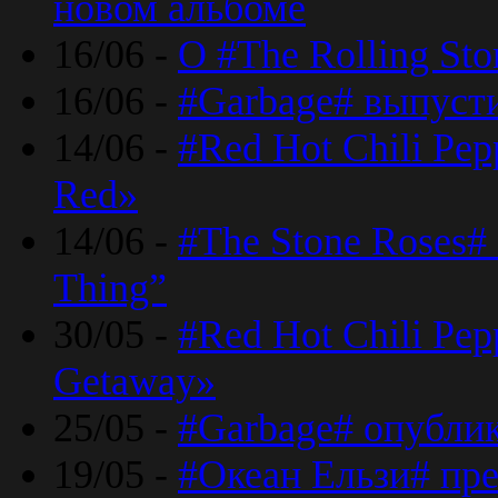
новом альбоме
16/06 -
О #The Rolling St
16/06 -
#Garbage# выпуст
14/06 -
#Red Hot Chili Pe
Red»
14/06 -
#The Stone Roses# 
Thing”
30/05 -
#Red Hot Chili Pe
Getaway»
25/05 -
#Garbage# опубли
19/05 -
#Океан Ельзи# пре