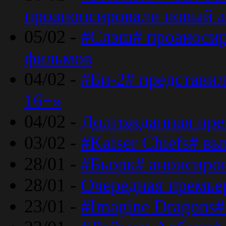
проанонсировали новый 
05/02 -
#Слэш# проаносир
фильмов
04/02 -
#Би-2# представил
16+»
04/02 -
Долгожданная прем
03/02 -
#Kaiser Chiefs# в
28/01 -
#Бьорк# анонсиров
28/01 -
Очередная премьер
23/01 -
#Imagine Dragons#