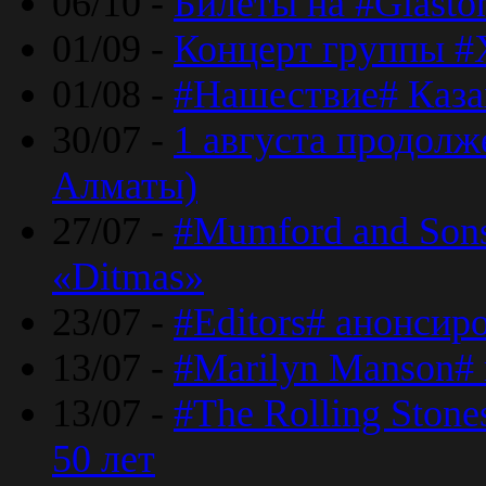
06/10 -
Билеты на #Glasto
01/09 -
Концерт группы #
01/08 -
#Нашествие# Каза
30/07 -
1 августа продолж
Алматы)
27/07 -
#Mumford and Sons
«Ditmas»
23/07 -
#Editors# анонсир
13/07 -
#Marilyn Manson#
13/07 -
#The Rolling Ston
50 лет