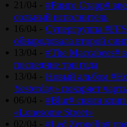
21/04 -
#Ринго Старр# вве
сольный исполнитель
16/04 -
Супергруппа #FFS#
обнародовала второй син
13/04 -
#The Maccabees# в
последние три года
13/04 -
Новый альбом #Но
Yesterday» покоряет чарт
06/04 -
#Blur# сняли клип
«Lonesome Street»
02/04 -
#Led Zeppelin# пр