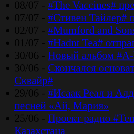
08/07 -
#The Vaccines# пр
07/07 -
#Стивен Тайлер# 
02/07 -
#Mumford and Sons
01/07 -
#Hadnt Tea# отпра
30/06 -
Новый альбом #A-
30/06 -
Скончался основа
Сквайр#
29/06 -
#Исаак Реал и Алд
песней «Ай, Мария»
25/06 -
Проект радио #Te
Казахстана