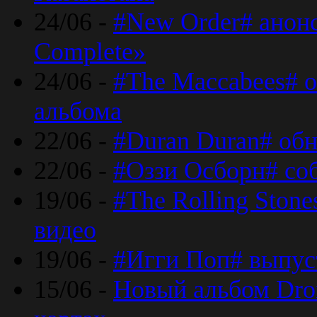
24/06 -
#New Order# анон
Complete»
24/06 -
#The Maccabees# о
альбома
22/06 -
#Duran Duran# обн
22/06 -
#Оззи Осборн# со
19/06 -
#The Rolling Ston
видео
19/06 -
#Игги Поп# выпус
15/06 -
Новый альбом Dron