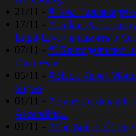
21/11 -
#Ноэл Галлахер# о
17/11 -
#Linkin Park# вып
Light Live» в память о Че
07/11 -
#U2# поделились н
Own Way
05/11 -
#Black Rebel Moto
видео
01/11 -
#Franz Ferdinand#
Ascending»
01/11 -
#The Spirit of Ten