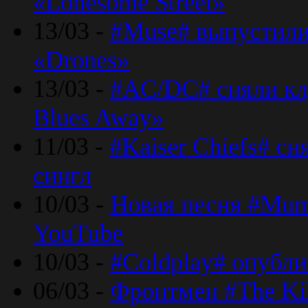
«Lonesome Street»
13/03 -
#Muse# выпустили
«Drones»
13/03 -
#AC/DC# сняли клу
Blues Away»
11/03 -
#Kaiser Chiefs# с
сингл
10/03 -
Новая песня #Mumf
YouTube
10/03 -
#Coldplay# опубли
06/03 -
Фронтмен #The Kil