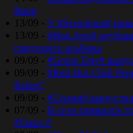
Bang
13/09 -
У #Scorpions# но
13/09 -
#Bon Jovi# опубли
грядущего альбома
09/09 -
#Green Day# выпус
09/09 -
#Red Hot Chili Pe
Robot”
09/09 -
#Сплин# выпустил
07/09 -
В сети появился т
#Oasis #