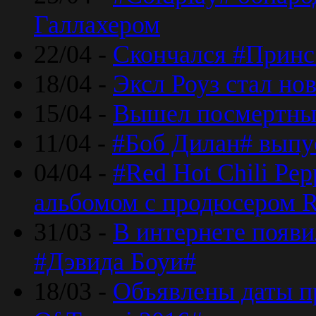
Галлахером
22/04 -
Скончался #Принс
18/04 -
Эксл Роуз стал н
15/04 -
Вышел посмертный
11/04 -
#Боб Дилан# выпу
04/04 -
#Red Hot Chili Pe
альбомом с продюсером R
31/03 -
В интернете появи
#Дэвида Боуи#
18/03 -
Объявлены даты пр