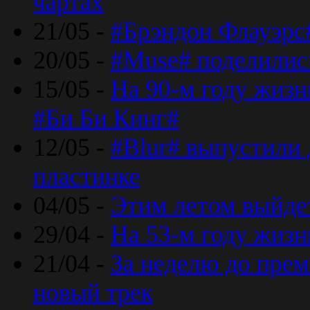
чартах
21/05 -
#Брэндон Флауэрс
20/05 -
#Muse# поделилис
15/05 -
На 90-м году жиз
#Би Би Кинг#
12/05 -
#Blur# выпустили
пластинке
04/05 -
Этим летом выйде
29/04 -
На 53-м году жиз
21/04 -
За неделю до прем
новый трек