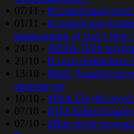
07/11 -
#Стинг# выпустил 
01/11 -
#Стинг# представ
композиции «I Can’t Stop 
24/10 -
#Blink-182# опубл
21/10 -
В сети появились 
13/10 -
#Боб Дилан# полу
литературе
10/10 -
#Pink Floyd# опуб
07/10 -
#The Killers# вып
07/10 -
#Bon Jovi# подели