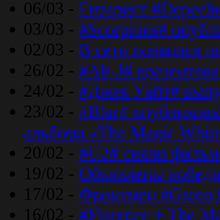
06/03 -
Гитарист #Depech
03/03 -
#Scorpions# опубл
02/03 -
В сети появился н
26/02 -
#Alt-J# презентова
24/02 -
#Джек Уайт# выпу
23/02 -
#Blur# опубликова
альбома «The Magic Whip
20/02 -
#U2# сняли фильм 
19/02 -
Объявлены побед
17/02 -
Фронтмен #Green 
16/02 -
#Florence + The M