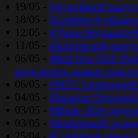
19/05 -
#АукцЫон# выпус
18/05 -
#Coldplay# обнар
12/05 -
#Джон Фрушанте#
11/05 -
#Radiohead# выпу
06/05 -
#Red Hot Chili Pe
поделились новым сингл
06/05 -
#MTV Unplugged# 
04/05 -
#Imagine Dragons#
03/05 -
#Blink-182# поде
03/05 -
#Radiohead# «само
25/04 -
#Coldplay# обнаро