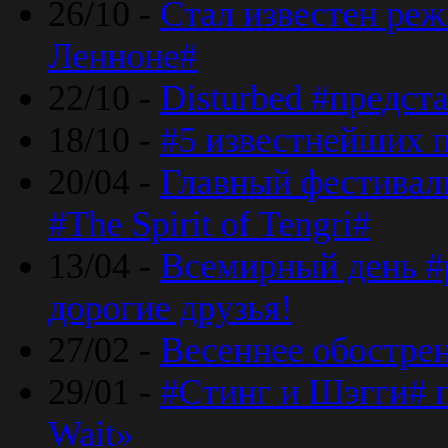
26/10 -
Стал известен реж
Ленноне#
22/10 -
Disturbed #предст
18/10 -
#5 известнейших п
20/04 -
Главный фестивал
#The Spirit of Tengri#
13/04 -
Всемирный день #р
дорогие друзья!
27/02 -
Весеннее обострен
29/01 -
#Стинг и Шэгги# 
Wait»