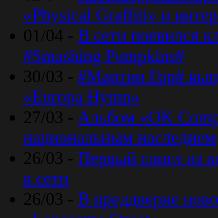
«Physical Graffiti» и инт
01/04 -
В сети появился к
#Smashing Pumpkins#
30/03 -
#Мартин Гор# вып
«Europa Hymn»
27/03 -
Альбом «OK Compu
национальным наследием
26/03 -
Первый сингл из а
в сети
26/03 -
В преддверие ново