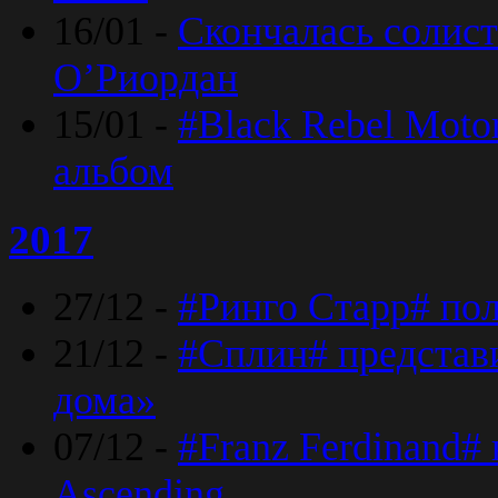
16/01 -
Скончалась солист
O’Риордан
15/01 -
#Black Rebel Moto
альбом
2017
27/12 -
#Ринго Старр# по
21/12 -
#Сплин# представ
дома»
07/12 -
#Franz Ferdinand#
Ascending