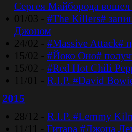
Сергея Майборода вошел 
01/03 -
#The Killers# зап
Джоном
24/02 -
#Massive Attack# 
15/02 -
#Йоко Оно# полу
15/02 -
#Red Hot Chili Pe
11/01 -
R.I.P. #David Bowi
2015
28/12 -
R.I.P. #Lemmy Kilm
11/11 -
Гитара #Джона Лен