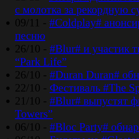
с молотка за рекордную 
09/11 -
#Coldplay# анонси
песню
26/10 -
#Blur# и участик т
“Park Life”
26/10 -
#Duran Duran# обн
22/10 -
Фестиваль #The Sp
21/10 -
#Blur# выпустят ф
Towers”
06/10 -
#Bloc Party# обна