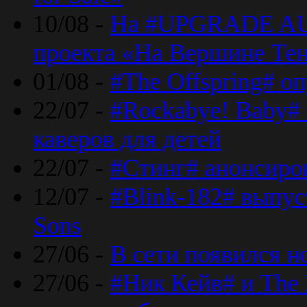
10/08 -
На #UPGRADE AU
проекта «На Вершине Те
01/08 -
#The Offspring# о
22/07 -
#Rockabye! Baby#
каверов для детей
22/07 -
#Стинг# анонсиро
12/07 -
#Blink-182# выпу
Sons
27/06 -
В сети появился н
27/06 -
#Ник Кейв# и The 