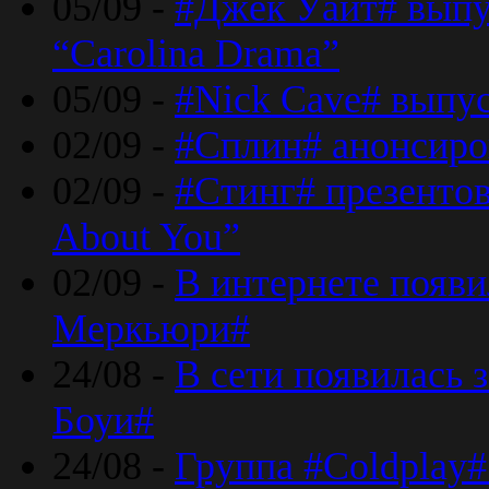
05/09 -
#Джек Уайт# выпу
“Carolina Drama”
05/09 -
#Nick Cave# выпус
02/09 -
#Сплин# анонсиро
02/09 -
#Стинг# презентова
About You”
02/09 -
В интернете появ
Меркьюри#
24/08 -
В сети появилась 
Боуи#
24/08 -
Группа #Coldplay#