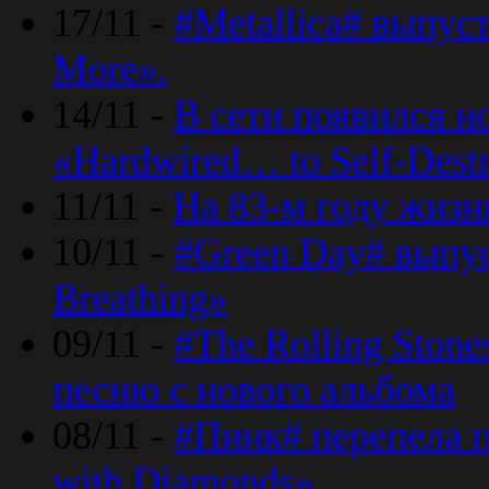
17/11 -
#Metallica# выпус
More».
14/11 -
В сети появился н
«Hardwired… to Self-Destr
11/11 -
На 83-м году жизн
10/11 -
#Green Day# выпус
Breathing»
09/11 -
#The Rolling Ston
песню с нового альбома
08/11 -
#Пинк# перепела п
with Diamonds».