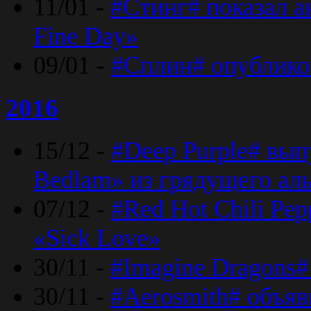
11/01 -
#Стинг# показал 
Fine Day»
09/01 -
#Сплин# опублико
2016
15/12 -
#Deep Purple# вып
Bedlam» из грядущего ал
07/12 -
#Red Hot Chili Pep
«Sick Love»
30/11 -
#Imagine Dragons#
30/11 -
#Aerosmith# объяв