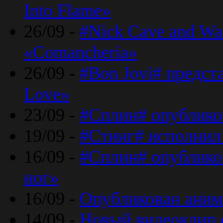
Into Flame»
26/09 -
#Nick Cave and Wa
«Comancheria»
26/09 -
#Bon Jovi# предста
Love»
23/09 -
#Сплин# опублико
19/09 -
#Стинг# исполнил
16/09 -
#Сплин# опубликов
ног»
16/09 -
Опубликован аним
14/09 -
Новый видеоклип 