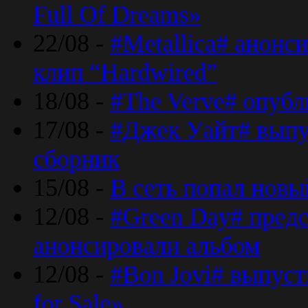
Full Of Dreams»
22/08 -
#Metallica# анонс
клип “Hardwired”
18/08 -
#The Verve# опубл
17/08 -
#Джек Уайт# выпу
сборник
15/08 -
В сеть попал новый
12/08 -
#Green Day# предс
анонсировали альбом
12/08 -
#Bon Jovi# выпуст
for Sale»