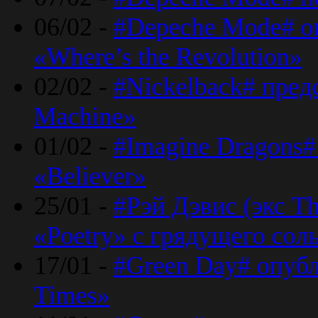
06/02 -
#Depeche Mode# о
«Where’s the Revolution»
02/02 -
#Nickelback# пред
Machine»
01/02 -
#Imagine Dragons#
«Believer»
25/01 -
#Рэй Дэвис (экс T
«Poetry» с грядущего сол
17/01 -
#Green Day# опубл
Times»