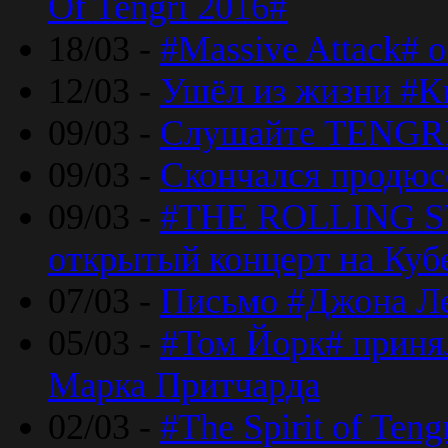
Of Tengri 2016#
18/03 -
#Massive Attack# 
12/03 -
Ушёл из жизни #К
09/03 -
Слушайте TENGRI
09/03 -
Скончался продюс
09/03 -
#THE ROLLING S
открытый концерт на Куб
07/03 -
Письмо #Джона Ле
05/03 -
#Том Йорк# принял
Марка Притчарда
02/03 -
#The Spirit of Ten