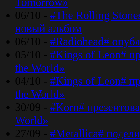
Tomorrow»
06/10 -
#The Rolling Ston
новый альбом
06/10 -
#Radiohead# опуб
05/10 -
#Kings of Leon# п
the World»
04/10 -
#Kings of Leon# п
the World»
30/09 -
#Korn# презентова
World»
27/09 -
#Metallica# подел