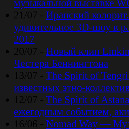
музыкальной выставке 
21/07 -
Иранский колорит
удивительное 3D-шоу в ра
2017
20/07 -
Новый клип Linkin
Честера Беннингтона
13/07 -
The Spirit of Teng
известных этно-коллекти
12/07 -
The Spirit of Asta
ежегодным событием, ак
16/06 -
Nomad Way — Муз