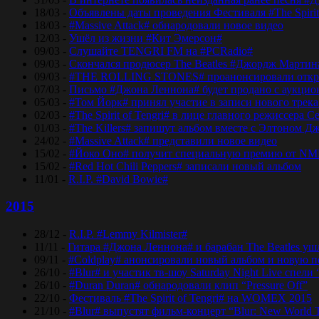
18/03 -
Объявлены даты проведения Фестиваля #The Spirit
18/03 -
#Massive Attack# обнародовали новое видео
12/03 -
Ушёл из жизни #Кит Эмерсон#
09/03 -
Слушайте TENGRI FM на #PCRadio#
09/03 -
Скончался продюсер The Beatles #Джордж Мартин
09/03 -
#THE ROLLING STONES# проанонсировали откры
07/03 -
Письмо #Джона Леннона# будет продано с аукцио
05/03 -
#Том Йорк# принял участие в записи нового трек
02/03 -
#The Spirit of Tengri# в лице главного режиссер
01/03 -
#The Killers# запишут альбом вместе с Элтоном Д
24/02 -
#Massive Attack# представили новое видео
15/02 -
#Йоко Оно# получит специальную премию от NM
15/02 -
#Red Hot Chili Peppers# записали новый альбом
11/01 -
R.I.P. #David Bowie#
2015
28/12 -
R.I.P. #Lemmy Kilmister#
11/11 -
Гитара #Джона Леннона# и барабан The Beatles уш
09/11 -
#Coldplay# анонсировали новый альбом и новую 
26/10 -
#Blur# и участик тв-шоу Saturday Night Live спели 
26/10 -
#Duran Duran# обнародовали клип “Pressure Off”
22/10 -
Фестиваль #The Spirit of Tengri# на WOMEX 2015
21/10 -
#Blur# выпустят фильм-концерт “Blur: New World 