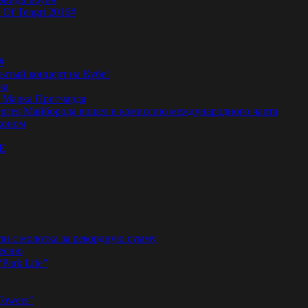
 Of Tengri 2016#
#
тый концерт на Кубе!
на
а Марка Притчарда
а Сергея Майборода вошел в комиссию международного чарта
жоном
E
ли с молотка за рекордную сумму
песню
“Park Life”
Towers”