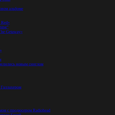
новом альбоме
n Red»
hing”
«The Getaway»
»
м
оделились новым синглом
м Галлахером
омом с продюсером Radiohead
эвида Боуи#