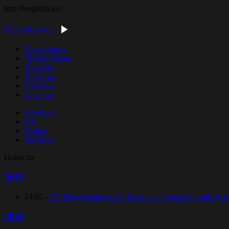
http://tengrifm.kz/
Онлайн-радио
Программы
Мультимедиа
Новости
Проекты
Персоны
О радио
Facebook
VK
Twitter
Instagram
Новости
2019
14/05 -
VII Международный Фестиваль Современной Этниче
2018