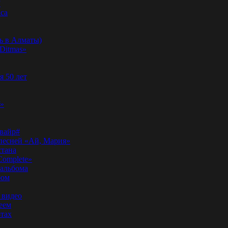
”
аса
ь в Алматы)
Ditmas»
я 50 лет
f»
вайр#
 песней «Ай, Мария»
стана
Complete»
 альбома
бом
 видео
еем
ртах