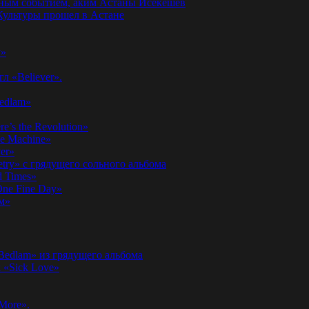
годным событием, аким Астаны Исекешев
ультуры прошел в Астане
у»
л «Believer».
Bedlam»
’s the Revolution»
he Machine»
er»
etry» с грядущего сольного альбома
d Times»
ne Fine Day»
м»
 Bedlam» из грядущего альбома
к «Sick Love»
More».