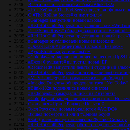
27/06 -
В сети появился новый альбом #Blink-182#
27/06 -
#Ник Кейв# и The Bad Seeds представят фильм о 
16/06 -
О #The Rolling Stones# снимут фильм
16/06 -
#Garbage# выпустили новый альбом
14/06 -
#Red Hot Chili Peppers# представили трек «We Tur
14/06 -
#The Stone Roses# обнародовали сингл “Beautiful T
30/05 -
#Red Hot Chili Peppers# представили новый трек 
25/05 -
#Garbage# опубликовали новый видеоклип
19/05 -
#Океан Ельзи# презентовали альбом «Без меж»
19/05 -
#АукцЫон# выпустили альбом
18/05 -
#Coldplay# обнародовали видео на песню «Up&Up
12/05 -
#Джон Фрушанте# выпустил новый ЕР
11/05 -
#Radiohead# выпустили девятый студийный альбо
06/05 -
#Red Hot Chili Peppers# анонсировали альбом и п
06/05 -
#MTV Unplugged# возвращается в эфир (видео)
04/05 -
#Imagine Dragons# обнародовали трек “Not Today”
03/05 -
#Blink-182# поделились новым синглом
03/05 -
#Radiohead# «самоудалились» из Интернета
25/04 -
#Coldplay# обнародовали трек совместно с Ноэле
22/04 -
Скончался #Принс Роджерс Нельсон#
18/04 -
Эксл Роуз стал новым вокалистом #AC/DC#
15/04 -
Вышел посмертный клип #Дэвида Боуи#
11/04 -
#Боб Дилан# выпустил кавер на Фрэнка Синатру
04/04 -
#Red Hot Chili Peppers# работают над новым альб
31/03 -
В интернете появилась неизданная ранее песня #Д