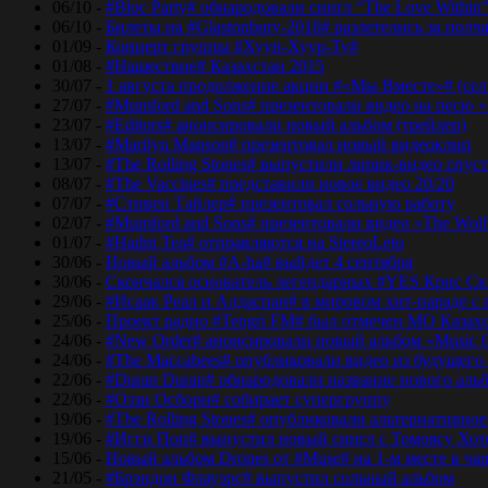
06/10 -
#Bloc Party# обнародовали сингл “The Love Within
06/10 -
Билеты на #Glastonbury-2016# разлетелись за полч
01/09 -
Концерт группы #Хуун-Хуур-Ту#
01/08 -
#Нашествие# Казахстан 2015
30/07 -
1 августа продолжение акции #«Мы Вместе»# (сел
27/07 -
#Mumford and Sons# презентовали видео на песю «
23/07 -
#Editors# анонсировали новый альбом (трейлер)
13/07 -
#Marilyn Manson# презентовал новый видеоклип
13/07 -
#The Rolling Stones# выпустили лирик-видео спуст
08/07 -
#The Vaccines# представили новое видео 20/20
07/07 -
#Стивен Тайлер# презентовал сольную работу
02/07 -
#Mumford and Sons# презентовали видео «The Wol
01/07 -
#Hadnt Tea# отправляются на StereoLeto
30/06 -
Новый альбом #A-ha# выйдет 4 сентября
30/06 -
Скончался основатель легендарных #YES Крис Ск
29/06 -
#Исаак Реал и Алдаспан# в мировом хит-параде с
25/06 -
Проект радио #Tengri FM# был отмечен МО Казах
24/06 -
#New Order# анонсировали новый альбом «Music 
24/06 -
#The Maccabees# опубликовали видео из будущего
22/06 -
#Duran Duran# обнародовали название нового аль
22/06 -
#Оззи Осборн# собирает супергруппу
19/06 -
#The Rolling Stones# опубликовали альтернативное
19/06 -
#Игги Поп# выпустил новый сингл с Томоясу Хот
15/06 -
Новый альбом Drones от #Muse# на 1-м месте в ча
21/05 -
#Брэндон Флауэрс# выпустил сольный альбом