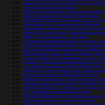
14/09 -
Новый видеоклип от #Green Day# на песню Bang 
13/09 -
У #Scorpions# новый барабанщик
13/09 -
#Bon Jovi# опубликовали трек “Knockout” из гряд
09/09 -
#Green Day# выпустили трек “Revolution Radio”
09/09 -
#Red Hot Chili Peppers# опубликовали клип “Go Ro
09/09 -
#Сплин# выпустили клип на песню «Окраины»
07/09 -
В сети появился трейлер документальной ленты об
05/09 -
#Джек Уайт# выпустил акустическую версию песн
05/09 -
#Nick Cave# выпустил клип “Jesus Alone”
02/09 -
#Сплин# анонсировали альбом и поделились кли
02/09 -
#Стинг# презентовал сингл “I Can’t Stop Thinking 
02/09 -
В интернете появились неизвестные фото #Фред
24/08 -
В сети появилась запись концерта-трибьюта #Дэв
24/08 -
Группа #Coldplay# выпустила клип на песню «A He
22/08 -
#Metallica# анонсировала новый альбом и выпусти
18/08 -
#The Verve# опубликовали песню “Shoeshine Girl”
17/08 -
#Джек Уайт# выпустил новый трек и проанонсиро
15/08 -
В сеть попал новый трек #Placebo# “Jesus’ Son”
12/08 -
#Green Day# представили новый сингл и анонсир
12/08 -
#Bon Jovi# выпустил новый сингл «This House Is No
10/08 -
На #UPGRADE AUTO SHOW# выступят рок-групп
01/08 -
#The Offspring# опубликовали новый трек
22/07 -
#Rockabye! Baby# выпустит юбилейный альбом рок
22/07 -
#Стинг# анонсировал выход нового альбома
12/07 -
#Blink-182# выпустили клип с участием Mumford 