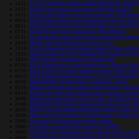
14/11 -
В сети появился новый альбом #Metallica# «Hardwir
11/11 -
На 83-м году жизни скончался #Леонард Коэн#.
10/11 -
#Green Day# выпустили клип на песню «Still Breat
09/11 -
#The Rolling Stones# опубликовали видео на перву
08/11 -
#Пинк# перепела песню The Beatles «Lucy in the Sk
07/11 -
#Стинг# выпустил новый трек «Petrol Head».
01/11 -
#Стинг# представил акустическую версию композиц
24/10 -
#Blink-182# опубликовали новое видео
21/10 -
В сети появились неизданные треки #Дэвида Боуи
13/10 -
#Боб Дилан# получил нобелевскую премию по лит
10/10 -
#Pink Floyd# опубликовали новый клип
07/10 -
#The Killers# выпустили новый трек «Peace of Min
07/10 -
#Bon Jovi# поделились промо-синглом «Born Agai
06/10 -
#The Rolling Stones# впервые за 10 лет пообещали
06/10 -
#Radiohead# опубликовали «домашнее» видео
05/10 -
#Kings of Leon# представили видео песню «Around
04/10 -
#Kings of Leon# представили новую песню «Around
30/09 -
#Korn# презентовали новую песню «A Different Wo
27/09 -
#Metallica# поделились новым синглом и видео «Mo
26/09 -
#Nick Cave and Warren Ellis# представили клип «C
26/09 -
#Bon Jovi# представили на iTunes сингл «Labor of 
23/09 -
#Сплин# опубликовали новый альбом
19/09 -
#Стинг# исполнил новую песню «50,000»
16/09 -
#Сплин# опубликовали видео «Земля уходит из-по
16/09 -
Опубликован анимационный клип #Led Zeppelin#