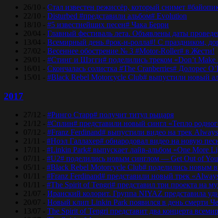
26/10 -
Стал известен режиссёр, который снимет #байопи
22/10 -
Disturbed #представили альбом# Evolution
18/10 -
#5 известнейших песен# Чака Берри
20/04 -
Главный фестиваль лета. Объявлены даты проведени
13/04 -
Всемирный день #рок-н-ролла#! С праздником, дор
27/02 -
Весеннее обострение № 3 #Motor-Roller# в Жести!
29/01 -
#Стинг и Шэгги# поделились треком «Don’t Make 
16/01 -
Скончалась солистка #The Cranberries# Долорес O
15/01 -
#Black Rebel Motorcycle Club# выпустили новый а
2017
27/12 -
#Ринго Старр# получит титул рыцаря
21/12 -
#Сплин# представили новый сингл «Тепло родног
07/12 -
#Franz Ferdinand# выпустили видео на трек Always
21/11 -
#Ноэл Галлахер# обнародовал видео на новую пес
17/11 -
#Linkin Park# выпускает лайв-альбом «One More Lig
07/11 -
#U2# поделились новым синглом — Get Out of Yo
05/11 -
#Black Rebel Motorcycle Club# поделились новым 
01/11 -
#Franz Ferdinand# представили новый трек «Alway
01/11 -
#The Spirit of Tengri# представил три проекта н
21/07 -
Иранский колорит. Группа NIYAZ представила удив
20/07 -
Новый клип Linkin Park появился в день смерти Ч
13/07 -
The Spirit of Tengri представит два концерта все