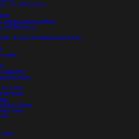
ed… to Self-Destruct»
hing»
ю песню с нового альбома
y with Diamonds».
ии «I Can’t Stop Thinking About You».
#
ературе
d»
n Tomorrow»
 новый альбом
 the World»
 the World»
rld»
th Into Flame»
omancheria»
Love»
д ног»