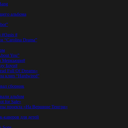
Bang
ущего альбома
bot”
 #Oasis #
и “Carolina Drama”
пом
About You”
ди Меркьюри#
иду Боуи#
ad Full Of Dreams»
ла клип “Hardwired”
вал сборник
овали альбом
t for Sale»
ы проекта «На Вершине Тенгри»
-каверов для детей
& Sons