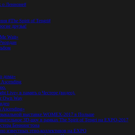
к о Ленноне#
я #The Spirit of Tengri#
огие друзья!
Me Wait»
’Риордан
льбом
о дома»
 Ascending
ню.
ht Live» в память о Честере (видео).
ur Own Way
видео
s Ascending»
а музыкальной выставке WOMEX-2017 в Польше
ительное 3D-шоу в рамках The Spirit of Tengri на EXPO-2017
естера Беннингтона
мирно известных этно-коллективов на EXPO