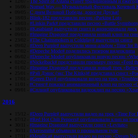
12/07 -
The Spirit of Astana станет традиционным и еже
16/06 -
Nomad Way — Музыкальный Фестиваль Кочевой К
09/05 -
С днем Великой Победы, дорогие Друзья!
18/03 -
Blink-182 представили песню «Parking Lot»
18/03 -
#Linkin Park# представили песню «Bаttlе Sуmphоn
18/03 -
#Kasabian# выпустили сингл и анонсировали диск
09/03 -
#Imagine Dragons# представила новый клип на синг
23/02 -
#The Chainsmokers и Coldplay# выпустили сингл
09/02 -
#Deep Purple# выпустили мини-альбом «Time for 
07/02 -
#Depeche Mode# поделились тизером видеоклипа
06/02 -
#Depeche Mode# опубликоавли новую песню «Where
02/02 -
#Nickelback# представили премьеру песни «Feed t
01/02 -
#Imagine Dragons# представили новый трек «Believ
25/01 -
#Рэй Дэвис (экс The Kinks)# представил сингл «Po
17/01 -
#Green Day# опубликовали видео на трек «Trouble
11/01 -
#Стинг# показал анимационный клип на песню «O
09/01 -
#Сплин# опубликовали видеоклип на песню «Хра
2016
15/12 -
#Deep Purple# выпустили видео на трек «Time For
07/12 -
#Red Hot Chili Peppers# опубликовали клип на тре
30/11 -
#Imagine Dragons# выпустили сингл «Levitate»
30/11 -
#Aerosmith# объявили о прощальном туре
17/11 -
#Metallica# выпустили видео на песню «Dream No 