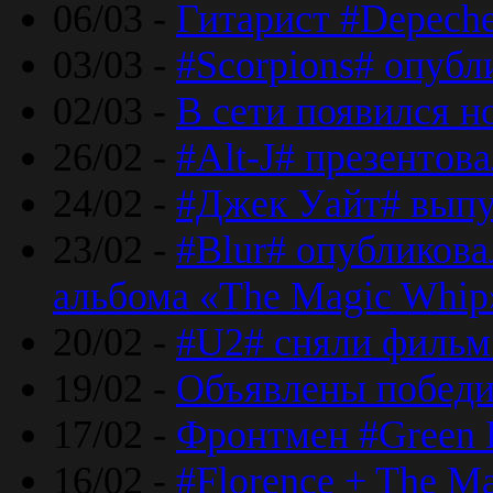
06/03 -
Гитарист #Depech
03/03 -
#Scorpions# опубл
02/03 -
В сети появился н
26/02 -
#Alt-J# презентова
24/02 -
#Джек Уайт# выпу
23/02 -
#Blur# опубликова
альбома «The Magic Whip
20/02 -
#U2# сняли фильм 
19/02 -
Объявлены побед
17/02 -
Фронтмен #Green 
16/02 -
#Florence + The M