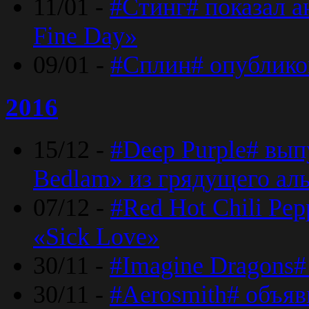
11/01 -
#Стинг# показал 
Fine Day»
09/01 -
#Сплин# опублико
2016
15/12 -
#Deep Purple# вып
Bedlam» из грядущего ал
07/12 -
#Red Hot Chili Pep
«Sick Love»
30/11 -
#Imagine Dragons#
30/11 -
#Aerosmith# объяв