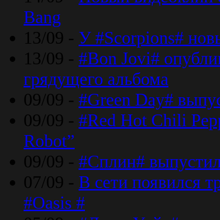
Bang
13/09 -
У #Scorpions# но
13/09 -
#Bon Jovi# опубли
грядущего альбома
09/09 -
#Green Day# выпус
09/09 -
#Red Hot Chili Pe
Robot”
09/09 -
#Сплин# выпустил
07/09 -
В сети появился т
#Oasis #