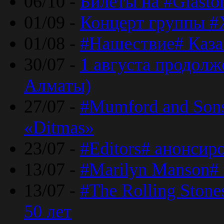
06/10 -
Билеты на #Glasto
01/09 -
Концерт группы #
01/08 -
#Нашествие# Каза
30/07 -
1 августа продолж
Алматы)
27/07 -
#Mumford and Sons
«Ditmas»
23/07 -
#Editors# анонсир
13/07 -
#Marilyn Manson#
13/07 -
#The Rolling Ston
50 лет