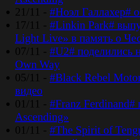
21/11 -
#Ноэл Галлахер# о
17/11 -
#Linkin Park# вып
Light Live» в память о Че
07/11 -
#U2# поделились н
Own Way
05/11 -
#Black Rebel Moto
видео
01/11 -
#Franz Ferdinand#
Ascending»
01/11 -
#The Spirit of Ten