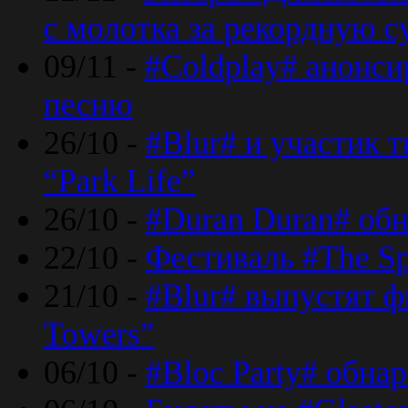
с молотка за рекордную 
09/11 -
#Coldplay# анонси
песню
26/10 -
#Blur# и участик т
“Park Life”
26/10 -
#Duran Duran# обн
22/10 -
Фестиваль #The Sp
21/10 -
#Blur# выпустят ф
Towers”
06/10 -
#Bloc Party# обна