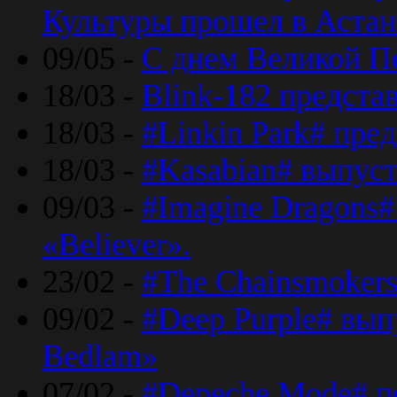
Культуры прошел в Астан
09/05 -
С днем Великой П
18/03 -
Blink-182 предста
18/03 -
#Linkin Park# пре
18/03 -
#Kasabian# выпуст
09/03 -
#Imagine Dragons#
«Believer».
23/02 -
#The Chainsmokers
09/02 -
#Deep Purple# вып
Bedlam»
07/02 -
#Depeche Mode# п