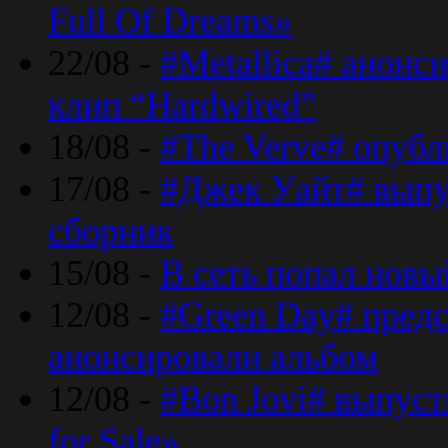
Full Of Dreams»
22/08 -
#Metallica# анонс
клип “Hardwired”
18/08 -
#The Verve# опубл
17/08 -
#Джек Уайт# выпу
сборник
15/08 -
В сеть попал новый
12/08 -
#Green Day# предс
анонсировали альбом
12/08 -
#Bon Jovi# выпуст
for Sale»