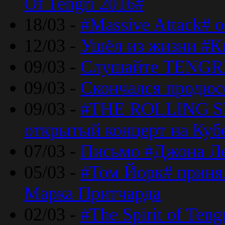
Of Tengri 2016#
18/03 -
#Massive Attack# 
12/03 -
Ушёл из жизни #К
09/03 -
Слушайте TENGRI
09/03 -
Скончался продюс
09/03 -
#THE ROLLING S
открытый концерт на Куб
07/03 -
Письмо #Джона Ле
05/03 -
#Том Йорк# принял
Марка Притчарда
02/03 -
#The Spirit of Ten