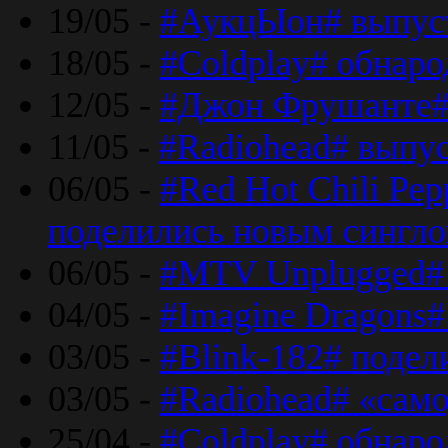
19/05 -
#АукцЫон# выпус
18/05 -
#Coldplay# обнар
12/05 -
#Джон Фрушанте#
11/05 -
#Radiohead# выпу
06/05 -
#Red Hot Chili Pe
поделились новым сингл
06/05 -
#MTV Unplugged# 
04/05 -
#Imagine Dragons#
03/05 -
#Blink-182# поде
03/05 -
#Radiohead# «само
25/04 -
#Coldplay# обнаро