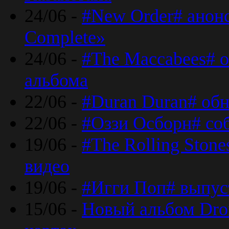
24/06 -
#New Order# анон
Complete»
24/06 -
#The Maccabees# о
альбома
22/06 -
#Duran Duran# обн
22/06 -
#Оззи Осборн# со
19/06 -
#The Rolling Ston
видео
19/06 -
#Игги Поп# выпус
15/06 -
Новый альбом Dron