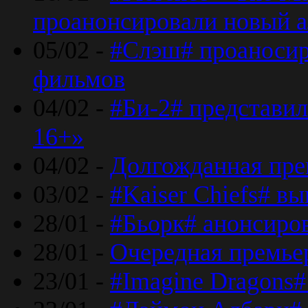
проанонсировали новый 
05/02 -
#Слэш# проаносир
фильмов
04/02 -
#Би-2# представил
16+»
04/02 -
Долгожданная прем
03/02 -
#Kaiser Chiefs# в
28/01 -
#Бьорк# анонсиров
28/01 -
Очередная премьер
23/01 -
#Imagine Dragons#