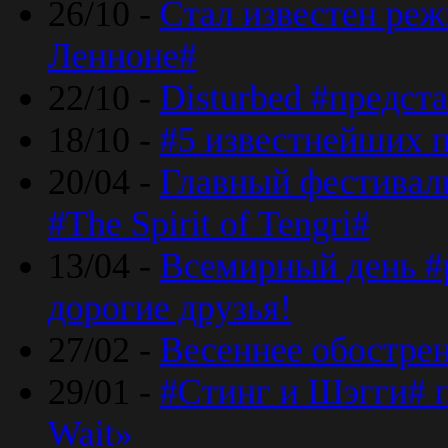
26/10 -
Стал известен реж
Ленноне#
22/10 -
Disturbed #предст
18/10 -
#5 известнейших п
20/04 -
Главный фестивал
#The Spirit of Tengri#
13/04 -
Всемирный день #р
дорогие друзья!
27/02 -
Весеннее обострен
29/01 -
#Стинг и Шэгги# 
Wait»