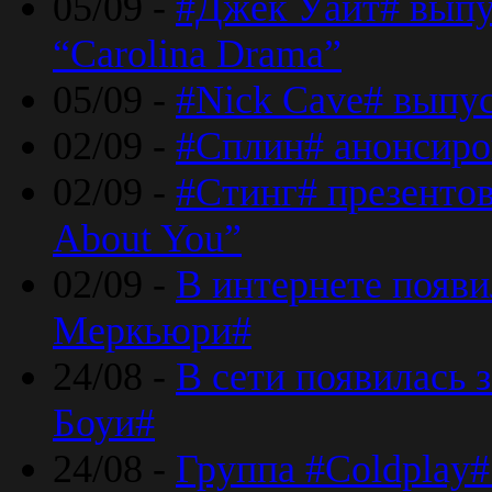
05/09 -
#Джек Уайт# выпу
“Carolina Drama”
05/09 -
#Nick Cave# выпус
02/09 -
#Сплин# анонсиро
02/09 -
#Стинг# презентова
About You”
02/09 -
В интернете появ
Меркьюри#
24/08 -
В сети появилась 
Боуи#
24/08 -
Группа #Coldplay#