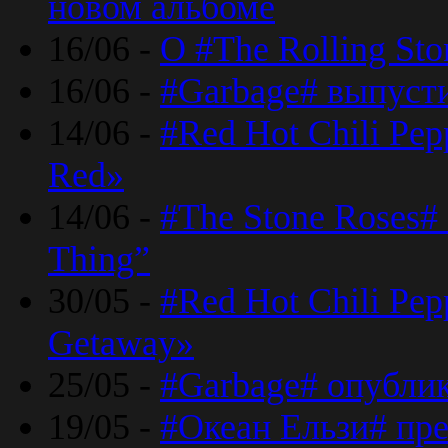
новом альбоме
16/06 -
О #The Rolling St
16/06 -
#Garbage# выпуст
14/06 -
#Red Hot Chili Pe
Red»
14/06 -
#The Stone Roses# 
Thing”
30/05 -
#Red Hot Chili Pe
Getaway»
25/05 -
#Garbage# опубли
19/05 -
#Океан Ельзи# пре