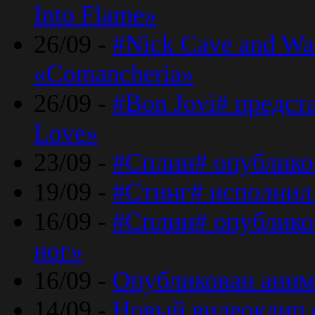
Into Flame»
26/09 -
#Nick Cave and Wa
«Comancheria»
26/09 -
#Bon Jovi# предста
Love»
23/09 -
#Сплин# опублико
19/09 -
#Стинг# исполнил
16/09 -
#Сплин# опубликов
ног»
16/09 -
Опубликован аним
14/09 -
Новый видеоклип 