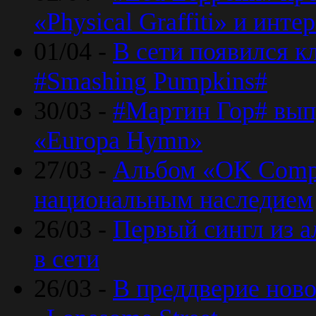
«Physical Graffiti» и инт
01/04 -
В сети появился к
#Smashing Pumpkins#
30/03 -
#Мартин Гор# вып
«Europa Hymn»
27/03 -
Альбом «OK Compu
национальным наследием
26/03 -
Первый сингл из а
в сети
26/03 -
В преддверие ново