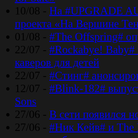
10/08 -
На #UPGRADE AU
проекта «На Вершине Те
01/08 -
#The Offspring# о
22/07 -
#Rockabye! Baby#
каверов для детей
22/07 -
#Стинг# анонсиро
12/07 -
#Blink-182# выпу
Sons
27/06 -
В сети появился н
27/06 -
#Ник Кейв# и The 