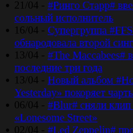
21/04 -
#Ринго Старр# вве
сольный исполнитель
16/04 -
Супергруппа #FFS#
обнародовала второй син
13/04 -
#The Maccabees# в
последние три года
13/04 -
Новый альбом #Но
Yesterday» покоряет чарт
06/04 -
#Blur# сняли клип
«Lonesome Street»
02/04 -
#Led Zeppelin# пр