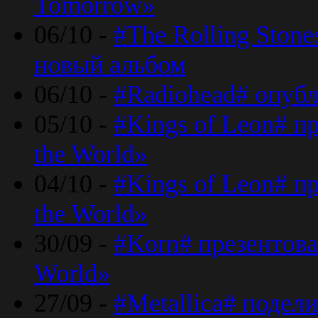
Tomorrow»
06/10 -
#The Rolling Ston
новый альбом
06/10 -
#Radiohead# опуб
05/10 -
#Kings of Leon# п
the World»
04/10 -
#Kings of Leon# п
the World»
30/09 -
#Korn# презентова
World»
27/09 -
#Metallica# подел