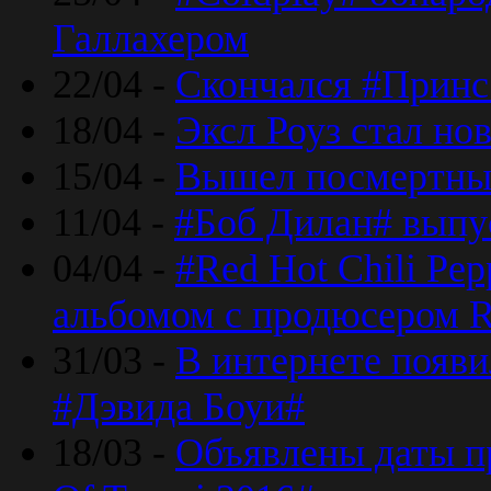
Галлахером
22/04 -
Скончался #Принс
18/04 -
Эксл Роуз стал н
15/04 -
Вышел посмертный
11/04 -
#Боб Дилан# выпу
04/04 -
#Red Hot Chili Pe
альбомом с продюсером R
31/03 -
В интернете появи
#Дэвида Боуи#
18/03 -
Объявлены даты пр