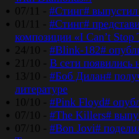
07/11 -
#Стинг# выпустил 
01/11 -
#Стинг# представ
композиции «I Can’t Stop 
24/10 -
#Blink-182# опубл
21/10 -
В сети появились 
13/10 -
#Боб Дилан# полу
литературе
10/10 -
#Pink Floyd# опуб
07/10 -
#The Killers# вып
07/10 -
#Bon Jovi# подели