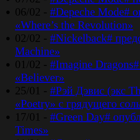
06/02 -
#Depeche Mode# о
«Where’s the Revolution»
02/02 -
#Nickelback# пред
Machine»
01/02 -
#Imagine Dragons#
«Believer»
25/01 -
#Рэй Дэвис (экс T
«Poetry» с грядущего сол
17/01 -
#Green Day# опубл
Times»