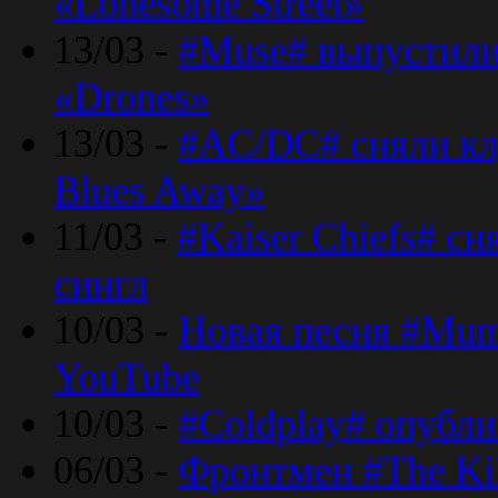
«Lonesome Street»
13/03 -
#Muse# выпустили
«Drones»
13/03 -
#AC/DC# сняли клу
Blues Away»
11/03 -
#Kaiser Chiefs# с
сингл
10/03 -
Новая песня #Mumf
YouTube
10/03 -
#Coldplay# опубли
06/03 -
Фронтмен #The Kil