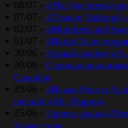
08/07 -
#The Vaccines# пр
07/07 -
#Стивен Тайлер# 
02/07 -
#Mumford and Sons
01/07 -
#Hadnt Tea# отпра
30/06 -
Новый альбом #A-
30/06 -
Скончался основа
Сквайр#
29/06 -
#Исаак Реал и Алд
песней «Ай, Мария»
25/06 -
Проект радио #Te
Казахстана