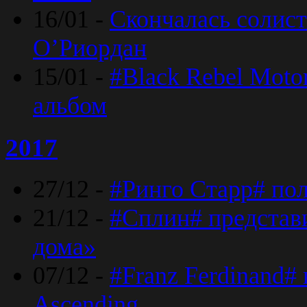
16/01 -
Скончалась солист
O’Риордан
15/01 -
#Black Rebel Moto
альбом
2017
27/12 -
#Ринго Старр# по
21/12 -
#Сплин# представ
дома»
07/12 -
#Franz Ferdinand#
Ascending