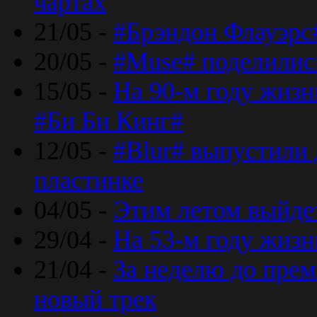
чартах
21/05 -
#Брэндон Флауэрс
20/05 -
#Muse# поделилис
15/05 -
На 90-м году жиз
#Би Би Кинг#
12/05 -
#Blur# выпустили
пластинке
04/05 -
Этим летом выйде
29/04 -
На 53-м году жиз
21/04 -
За неделю до прем
новый трек