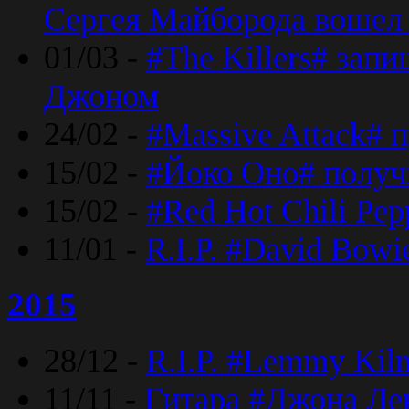
Сергея Майборода вошел 
01/03 -
#The Killers# зап
Джоном
24/02 -
#Massive Attack# 
15/02 -
#Йоко Оно# полу
15/02 -
#Red Hot Chili Pe
11/01 -
R.I.P. #David Bowi
2015
28/12 -
R.I.P. #Lemmy Kilm
11/11 -
Гитара #Джона Лен