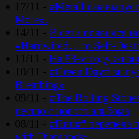
17/11 -
#Metallica# выпус
More».
14/11 -
В сети появился н
«Hardwired… to Self-Destr
11/11 -
На 83-м году жизн
10/11 -
#Green Day# выпус
Breathing»
09/11 -
#The Rolling Ston
песню с нового альбома
08/11 -
#Пинк# перепела п
with Diamonds».