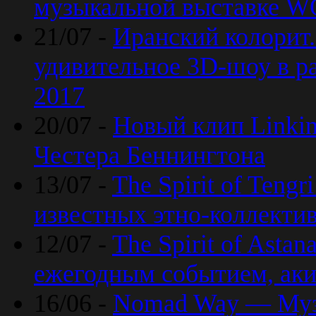
музыкальной выставке 
21/07 -
Иранский колорит
удивительное 3D-шоу в ра
2017
20/07 -
Новый клип Linkin
Честера Беннингтона
13/07 -
The Spirit of Teng
известных этно-коллекти
12/07 -
The Spirit of Asta
ежегодным событием, ак
16/06 -
Nomad Way — Муз