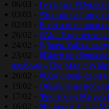
06/03 -
Гитарист #Depech
03/03 -
#Scorpions# опубл
02/03 -
В сети появился н
26/02 -
#Alt-J# презентова
24/02 -
#Джек Уайт# выпу
23/02 -
#Blur# опубликова
альбома «The Magic Whip
20/02 -
#U2# сняли фильм 
19/02 -
Объявлены побед
17/02 -
Фронтмен #Green 
16/02 -
#Florence + The M