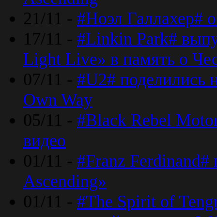
21/11 -
#Ноэл Галлахер# о
17/11 -
#Linkin Park# вып
Light Live» в память о Че
07/11 -
#U2# поделились н
Own Way
05/11 -
#Black Rebel Moto
видео
01/11 -
#Franz Ferdinand#
Ascending»
01/11 -
#The Spirit of Ten