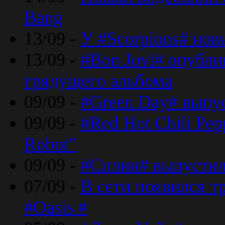
Bang
13/09 -
У #Scorpions# но
13/09 -
#Bon Jovi# опубли
грядущего альбома
09/09 -
#Green Day# выпус
09/09 -
#Red Hot Chili Pe
Robot”
09/09 -
#Сплин# выпустил
07/09 -
В сети появился т
#Oasis #