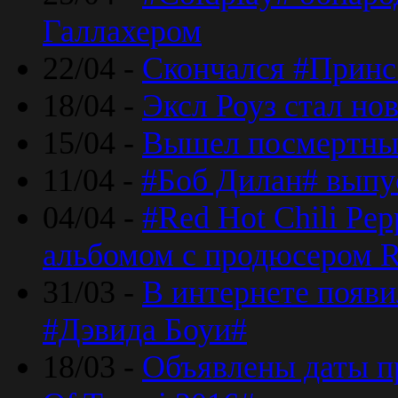
Галлахером
22/04 -
Скончался #Принс
18/04 -
Эксл Роуз стал н
15/04 -
Вышел посмертный
11/04 -
#Боб Дилан# выпу
04/04 -
#Red Hot Chili Pe
альбомом с продюсером R
31/03 -
В интернете появи
#Дэвида Боуи#
18/03 -
Объявлены даты пр