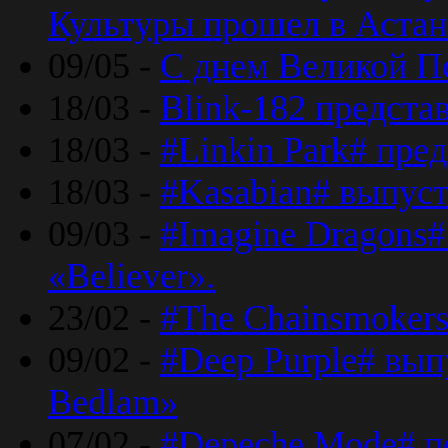
Культуры прошел в Астан
09/05 -
С днем Великой П
18/03 -
Blink-182 предста
18/03 -
#Linkin Park# пре
18/03 -
#Kasabian# выпуст
09/03 -
#Imagine Dragons#
«Believer».
23/02 -
#The Chainsmokers
09/02 -
#Deep Purple# вып
Bedlam»
07/02 -
#Depeche Mode# п