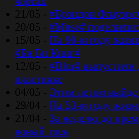
чартах
21/05 -
#Брэндон Флауэрс
20/05 -
#Muse# поделилис
15/05 -
На 90-м году жиз
#Би Би Кинг#
12/05 -
#Blur# выпустили
пластинке
04/05 -
Этим летом выйде
29/04 -
На 53-м году жиз
21/04 -
За неделю до прем
новый трек