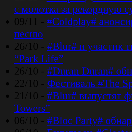
с молотка за рекордную 
09/11 -
#Coldplay# анонси
песню
26/10 -
#Blur# и участик т
“Park Life”
26/10 -
#Duran Duran# обн
22/10 -
Фестиваль #The Sp
21/10 -
#Blur# выпустят ф
Towers”
06/10 -
#Bloc Party# обна