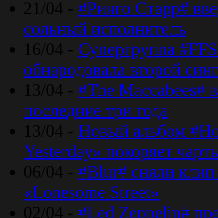
21/04 -
#Ринго Старр# вве
сольный исполнитель
16/04 -
Супергруппа #FFS#
обнародовала второй син
13/04 -
#The Maccabees# в
последние три года
13/04 -
Новый альбом #Но
Yesterday» покоряет чарт
06/04 -
#Blur# сняли клип
«Lonesome Street»
02/04 -
#Led Zeppelin# пр