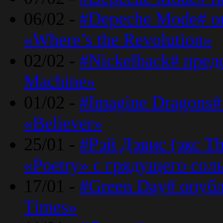
06/02 -
#Depeche Mode# о
«Where’s the Revolution»
02/02 -
#Nickelback# пред
Machine»
01/02 -
#Imagine Dragons#
«Believer»
25/01 -
#Рэй Дэвис (экс T
«Poetry» с грядущего сол
17/01 -
#Green Day# опубл
Times»