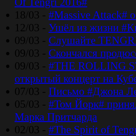
Of Tengri 2016#
18/03 -
#Massive Attack# 
12/03 -
Ушёл из жизни #К
09/03 -
Слушайте TENGRI
09/03 -
Скончался продюс
09/03 -
#THE ROLLING S
открытый концерт на Куб
07/03 -
Письмо #Джона Ле
05/03 -
#Том Йорк# принял
Марка Притчарда
02/03 -
#The Spirit of Ten