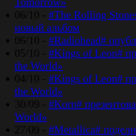
Tomorrow»
06/10 -
#The Rolling Ston
новый альбом
06/10 -
#Radiohead# опуб
05/10 -
#Kings of Leon# п
the World»
04/10 -
#Kings of Leon# п
the World»
30/09 -
#Korn# презентова
World»
27/09 -
#Metallica# подел