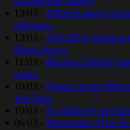
«Lonesome Street»
13/03 -
#Muse# выпустили
«Drones»
13/03 -
#AC/DC# сняли клу
Blues Away»
11/03 -
#Kaiser Chiefs# с
сингл
10/03 -
Новая песня #Mumf
YouTube
10/03 -
#Coldplay# опубли
06/03 -
Фронтмен #The Kil