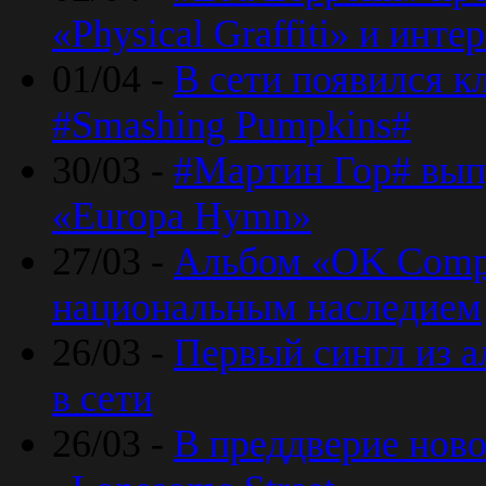
«Physical Graffiti» и инт
01/04 -
В сети появился к
#Smashing Pumpkins#
30/03 -
#Мартин Гор# вып
«Europa Hymn»
27/03 -
Альбом «OK Compu
национальным наследием
26/03 -
Первый сингл из а
в сети
26/03 -
В преддверие ново