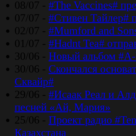
08/07 -
#The Vaccines# пр
07/07 -
#Стивен Тайлер# 
02/07 -
#Mumford and Sons
01/07 -
#Hadnt Tea# отпра
30/06 -
Новый альбом #A-
30/06 -
Скончался основа
Сквайр#
29/06 -
#Исаак Реал и Алд
песней «Ай, Мария»
25/06 -
Проект радио #Te
Казахстана