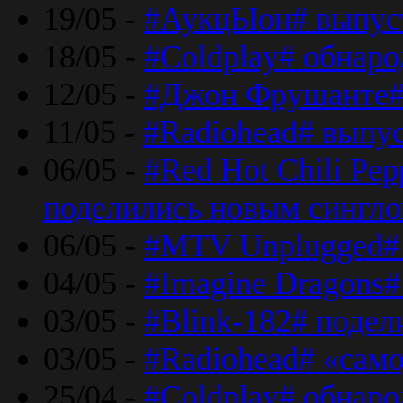
19/05 -
#АукцЫон# выпус
18/05 -
#Coldplay# обнар
12/05 -
#Джон Фрушанте#
11/05 -
#Radiohead# выпу
06/05 -
#Red Hot Chili Pe
поделились новым сингл
06/05 -
#MTV Unplugged# 
04/05 -
#Imagine Dragons#
03/05 -
#Blink-182# поде
03/05 -
#Radiohead# «само
25/04 -
#Coldplay# обнаро