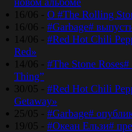
новом альбоме
16/06 -
О #The Rolling St
16/06 -
#Garbage# выпуст
14/06 -
#Red Hot Chili Pe
Red»
14/06 -
#The Stone Roses# 
Thing”
30/05 -
#Red Hot Chili Pe
Getaway»
25/05 -
#Garbage# опубли
19/05 -
#Океан Ельзи# пре