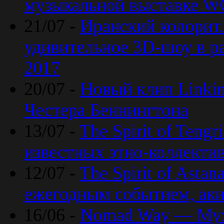
музыкальной выставке 
21/07 -
Иранский колорит
удивительное 3D-шоу в ра
2017
20/07 -
Новый клип Linkin
Честера Беннингтона
13/07 -
The Spirit of Teng
известных этно-коллекти
12/07 -
The Spirit of Asta
ежегодным событием, ак
16/06 -
Nomad Way — Муз