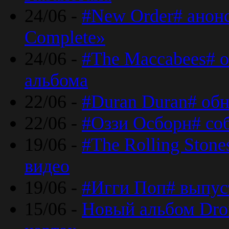
24/06 -
#New Order# анон
Complete»
24/06 -
#The Maccabees# о
альбома
22/06 -
#Duran Duran# обн
22/06 -
#Оззи Осборн# со
19/06 -
#The Rolling Ston
видео
19/06 -
#Игги Поп# выпус
15/06 -
Новый альбом Dron