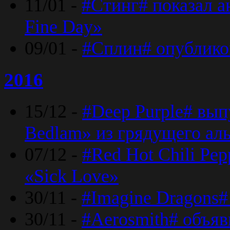
11/01 -
#Стинг# показал 
Fine Day»
09/01 -
#Сплин# опублико
2016
15/12 -
#Deep Purple# вып
Bedlam» из грядущего ал
07/12 -
#Red Hot Chili Pep
«Sick Love»
30/11 -
#Imagine Dragons#
30/11 -
#Aerosmith# объяв