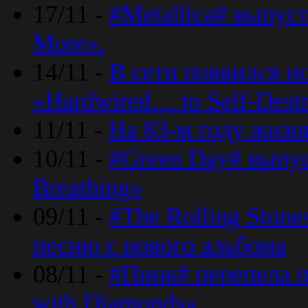
17/11 -
#Metallica# выпус
More».
14/11 -
В сети появился н
«Hardwired… to Self-Destr
11/11 -
На 83-м году жизн
10/11 -
#Green Day# выпус
Breathing»
09/11 -
#The Rolling Ston
песню с нового альбома
08/11 -
#Пинк# перепела п
with Diamonds».