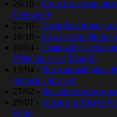
26/10 -
Стал известен реж
Ленноне#
22/10 -
Disturbed #предст
18/10 -
#5 известнейших п
20/04 -
Главный фестивал
#The Spirit of Tengri#
13/04 -
Всемирный день #р
дорогие друзья!
27/02 -
Весеннее обострен
29/01 -
#Стинг и Шэгги# 
Wait»