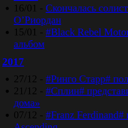
16/01 -
Скончалась солист
O’Риордан
15/01 -
#Black Rebel Moto
альбом
2017
27/12 -
#Ринго Старр# по
21/12 -
#Сплин# представ
дома»
07/12 -
#Franz Ferdinand#
Ascending