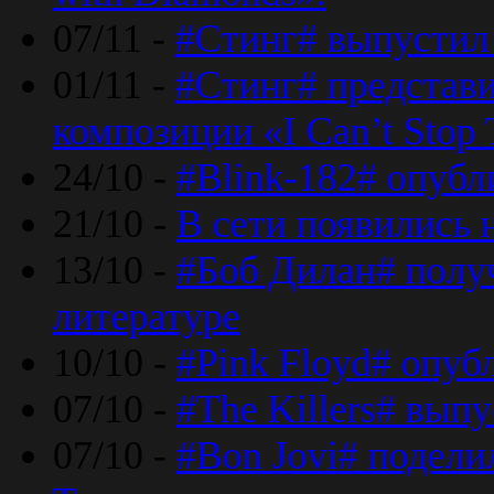
07/11 -
#Стинг# выпустил 
01/11 -
#Стинг# представ
композиции «I Can’t Stop 
24/10 -
#Blink-182# опубл
21/10 -
В сети появились 
13/10 -
#Боб Дилан# полу
литературе
10/10 -
#Pink Floyd# опуб
07/10 -
#The Killers# вып
07/10 -
#Bon Jovi# подели