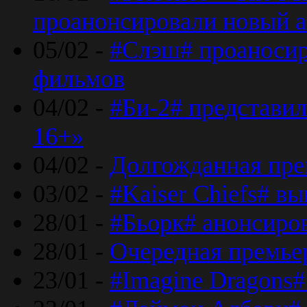
проанонсировали новый 
05/02 -
#Слэш# проаносир
фильмов
04/02 -
#Би-2# представил
16+»
04/02 -
Долгожданная прем
03/02 -
#Kaiser Chiefs# в
28/01 -
#Бьорк# анонсиров
28/01 -
Очередная премьер
23/01 -
#Imagine Dragons#