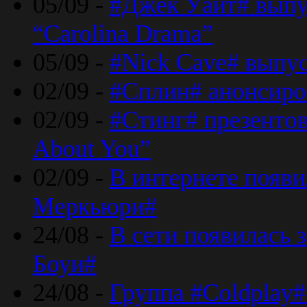
05/09 -
#Джек Уайт# выпу
“Carolina Drama”
05/09 -
#Nick Cave# выпус
02/09 -
#Сплин# анонсиро
02/09 -
#Стинг# презентова
About You”
02/09 -
В интернете появ
Меркьюри#
24/08 -
В сети появилась 
Боуи#
24/08 -
Группа #Coldplay#