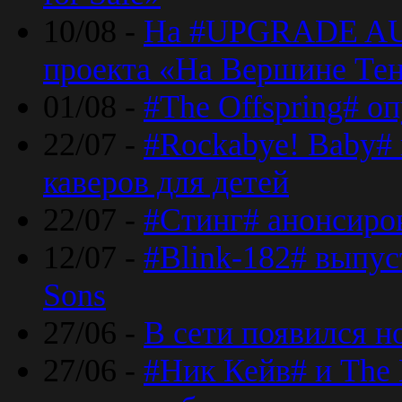
10/08 -
На #UPGRADE AU
проекта «На Вершине Те
01/08 -
#The Offspring# о
22/07 -
#Rockabye! Baby#
каверов для детей
22/07 -
#Стинг# анонсиро
12/07 -
#Blink-182# выпу
Sons
27/06 -
В сети появился н
27/06 -
#Ник Кейв# и The 