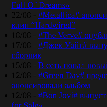
Full Of Dreams»
22/08 -
#Metallica# анонс
клип “Hardwired”
18/08 -
#The Verve# опубл
17/08 -
#Джек Уайт# выпу
сборник
15/08 -
В сеть попал новый
12/08 -
#Green Day# предс
анонсировали альбом
12/08 -
#Bon Jovi# выпуст
for Sale»