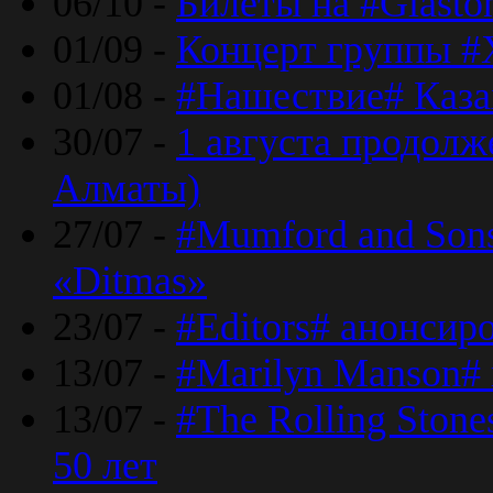
06/10 -
Билеты на #Glasto
01/09 -
Концерт группы #
01/08 -
#Нашествие# Каза
30/07 -
1 августа продолж
Алматы)
27/07 -
#Mumford and Sons
«Ditmas»
23/07 -
#Editors# анонсир
13/07 -
#Marilyn Manson#
13/07 -
#The Rolling Ston
50 лет