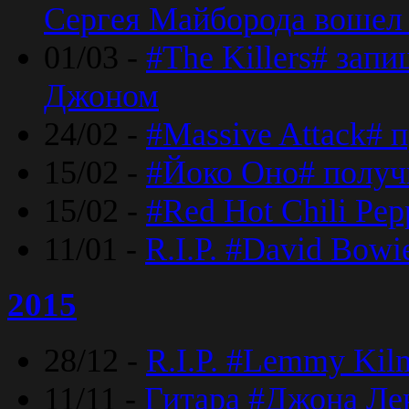
Сергея Майборода вошел 
01/03 -
#The Killers# зап
Джоном
24/02 -
#Massive Attack# 
15/02 -
#Йоко Оно# полу
15/02 -
#Red Hot Chili Pe
11/01 -
R.I.P. #David Bowi
2015
28/12 -
R.I.P. #Lemmy Kilm
11/11 -
Гитара #Джона Лен