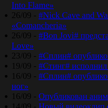
Into Flame»
26/09 -
#Nick Cave and Wa
«Comancheria»
26/09 -
#Bon Jovi# предста
Love»
23/09 -
#Сплин# опублико
19/09 -
#Стинг# исполнил
16/09 -
#Сплин# опубликов
ног»
16/09 -
Опубликован аним
14/09 -
Новый видеоклип 