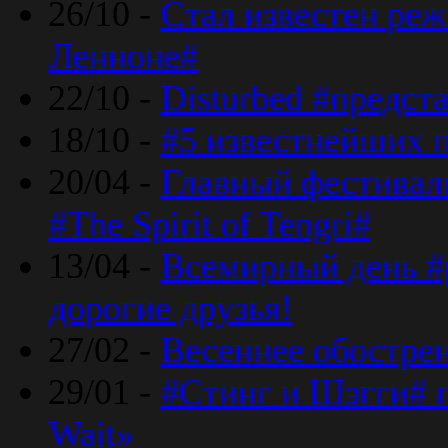
26/10 -
Стал известен реж
Ленноне#
22/10 -
Disturbed #предст
18/10 -
#5 известнейших п
20/04 -
Главный фестивал
#The Spirit of Tengri#
13/04 -
Всемирный день #р
дорогие друзья!
27/02 -
Весеннее обострен
29/01 -
#Стинг и Шэгги# 
Wait»