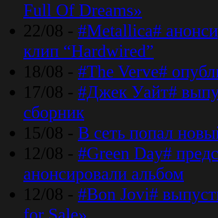
Full Of Dreams»
22/08 -
#Metallica# анонс
клип “Hardwired”
18/08 -
#The Verve# опубл
17/08 -
#Джек Уайт# выпу
сборник
15/08 -
В сеть попал новый
12/08 -
#Green Day# предс
анонсировали альбом
12/08 -
#Bon Jovi# выпуст
for Sale»