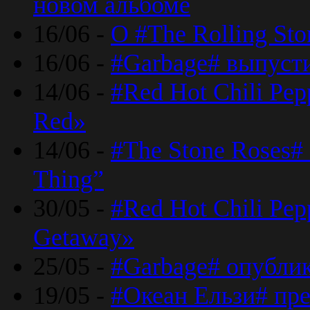
новом альбоме
16/06 -
О #The Rolling St
16/06 -
#Garbage# выпуст
14/06 -
#Red Hot Chili Pe
Red»
14/06 -
#The Stone Roses# 
Thing”
30/05 -
#Red Hot Chili Pe
Getaway»
25/05 -
#Garbage# опубли
19/05 -
#Океан Ельзи# пре