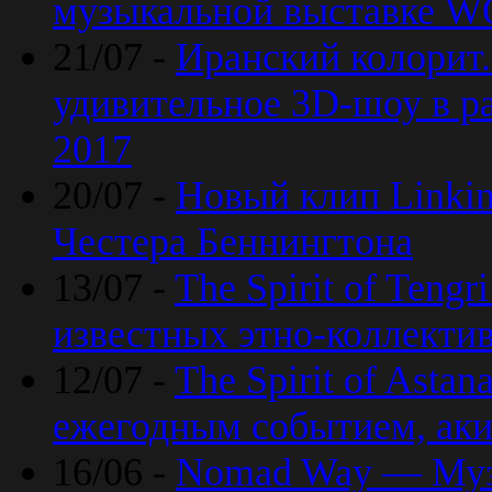
музыкальной выставке 
21/07 -
Иранский колорит
удивительное 3D-шоу в ра
2017
20/07 -
Новый клип Linkin
Честера Беннингтона
13/07 -
The Spirit of Teng
известных этно-коллекти
12/07 -
The Spirit of Asta
ежегодным событием, ак
16/06 -
Nomad Way — Муз