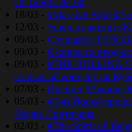
Of Tengri 2016#
18/03 -
#Massive Attack# 
12/03 -
Ушёл из жизни #К
09/03 -
Слушайте TENGRI
09/03 -
Скончался продюс
09/03 -
#THE ROLLING S
открытый концерт на Куб
07/03 -
Письмо #Джона Ле
05/03 -
#Том Йорк# принял
Марка Притчарда
02/03 -
#The Spirit of Ten