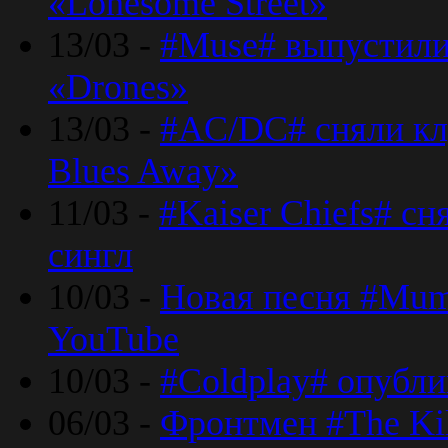
«Lonesome Street»
13/03 -
#Muse# выпустили
«Drones»
13/03 -
#AC/DC# сняли клу
Blues Away»
11/03 -
#Kaiser Chiefs# с
сингл
10/03 -
Новая песня #Mumf
YouTube
10/03 -
#Coldplay# опубли
06/03 -
Фронтмен #The Kil