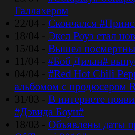
Галлахером
22/04 -
Скончался #Принс
18/04 -
Эксл Роуз стал н
15/04 -
Вышел посмертный
11/04 -
#Боб Дилан# выпу
04/04 -
#Red Hot Chili Pe
альбомом с продюсером R
31/03 -
В интернете появи
#Дэвида Боуи#
18/03 -
Объявлены даты пр