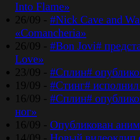
Into Flame»
26/09 -
#Nick Cave and Wa
«Comancheria»
26/09 -
#Bon Jovi# предста
Love»
23/09 -
#Сплин# опублико
19/09 -
#Стинг# исполнил
16/09 -
#Сплин# опубликов
ног»
16/09 -
Опубликован аним
14/09 -
Новый видеоклип 