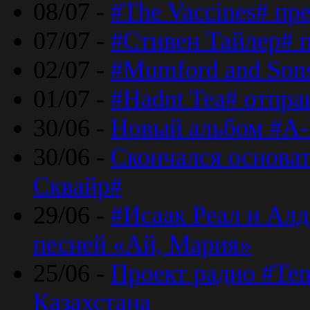
08/07 -
#The Vaccines# пр
07/07 -
#Стивен Тайлер# 
02/07 -
#Mumford and Sons
01/07 -
#Hadnt Tea# отпра
30/06 -
Новый альбом #A-
30/06 -
Скончался основа
Сквайр#
29/06 -
#Исаак Реал и Алд
песней «Ай, Мария»
25/06 -
Проект радио #Te
Казахстана