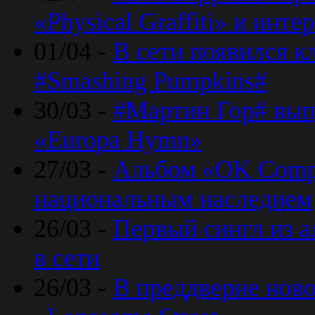
«Physical Graffiti» и инт
01/04 -
В сети появился к
#Smashing Pumpkins#
30/03 -
#Мартин Гор# вып
«Europa Hymn»
27/03 -
Альбом «OK Compu
национальным наследием
26/03 -
Первый сингл из а
в сети
26/03 -
В преддверие ново