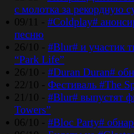
с молотка за рекордную 
09/11 -
#Coldplay# анонси
песню
26/10 -
#Blur# и участик т
“Park Life”
26/10 -
#Duran Duran# обн
22/10 -
Фестиваль #The Sp
21/10 -
#Blur# выпустят ф
Towers”
06/10 -
#Bloc Party# обна