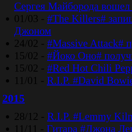
Сергея Майборода вошел 
01/03 -
#The Killers# зап
Джоном
24/02 -
#Massive Attack# 
15/02 -
#Йоко Оно# полу
15/02 -
#Red Hot Chili Pe
11/01 -
R.I.P. #David Bowi
2015
28/12 -
R.I.P. #Lemmy Kilm
11/11 -
Гитара #Джона Лен