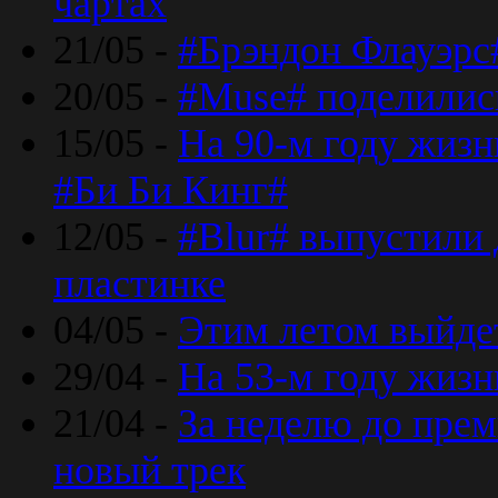
чартах
21/05 -
#Брэндон Флауэрс
20/05 -
#Muse# поделилис
15/05 -
На 90-м году жиз
#Би Би Кинг#
12/05 -
#Blur# выпустили
пластинке
04/05 -
Этим летом выйде
29/04 -
На 53-м году жиз
21/04 -
За неделю до прем
новый трек