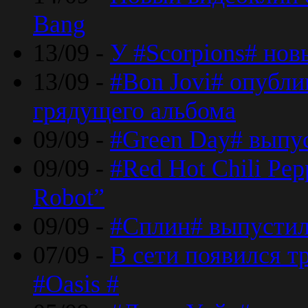
Bang
13/09 -
У #Scorpions# но
13/09 -
#Bon Jovi# опубли
грядущего альбома
09/09 -
#Green Day# выпус
09/09 -
#Red Hot Chili Pe
Robot”
09/09 -
#Сплин# выпустил
07/09 -
В сети появился т
#Oasis #