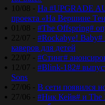
10/08 -
На #UPGRADE AU
проекта «На Вершине Те
01/08 -
#The Offspring# о
22/07 -
#Rockabye! Baby#
каверов для детей
22/07 -
#Стинг# анонсиро
12/07 -
#Blink-182# выпу
Sons
27/06 -
В сети появился н
27/06 -
#Ник Кейв# и The 