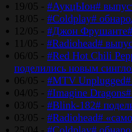
19/05 -
#АукцЫон# выпус
18/05 -
#Coldplay# обнар
12/05 -
#Джон Фрушанте#
11/05 -
#Radiohead# выпу
06/05 -
#Red Hot Chili Pe
поделились новым сингл
06/05 -
#MTV Unplugged# 
04/05 -
#Imagine Dragons#
03/05 -
#Blink-182# поде
03/05 -
#Radiohead# «само
25/04 -
#Coldplay# обнаро