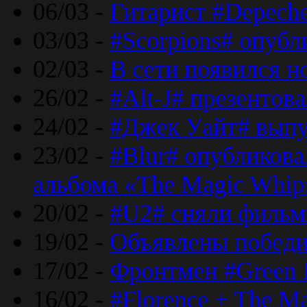
06/03 -
Гитарист #Depech
03/03 -
#Scorpions# опубл
02/03 -
В сети появился н
26/02 -
#Alt-J# презентова
24/02 -
#Джек Уайт# выпу
23/02 -
#Blur# опубликова
альбома «The Magic Whip
20/02 -
#U2# сняли фильм 
19/02 -
Объявлены побед
17/02 -
Фронтмен #Green 
16/02 -
#Florence + The M