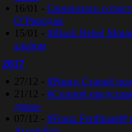
16/01 -
Скончалась солист
O’Риордан
15/01 -
#Black Rebel Moto
альбом
2017
27/12 -
#Ринго Старр# по
21/12 -
#Сплин# представ
дома»
07/12 -
#Franz Ferdinand#
Ascending