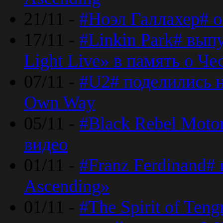
21/11 -
#Ноэл Галлахер# о
17/11 -
#Linkin Park# вып
Light Live» в память о Че
07/11 -
#U2# поделились н
Own Way
05/11 -
#Black Rebel Moto
видео
01/11 -
#Franz Ferdinand#
Ascending»
01/11 -
#The Spirit of Ten