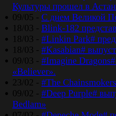
Культуры прошел в Астан
09/05 -
С днем Великой П
18/03 -
Blink-182 предста
18/03 -
#Linkin Park# пре
18/03 -
#Kasabian# выпуст
09/03 -
#Imagine Dragons#
«Believer».
23/02 -
#The Chainsmokers
09/02 -
#Deep Purple# вып
Bedlam»
07/02 -
#Depeche Mode# п