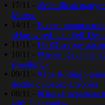
17/11 -
#Metallica# выпус
More».
14/11 -
В сети появился н
«Hardwired… to Self-Destr
11/11 -
На 83-м году жизн
10/11 -
#Green Day# выпус
Breathing»
09/11 -
#The Rolling Ston
песню с нового альбома
08/11 -
#Пинк# перепела п
with Diamonds».