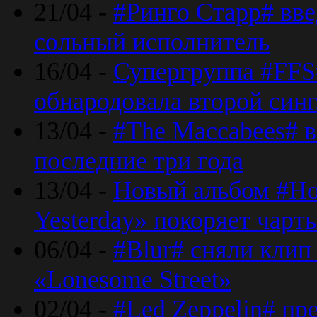
21/04 -
#Ринго Старр# вве
сольный исполнитель
16/04 -
Супергруппа #FFS#
обнародовала второй син
13/04 -
#The Maccabees# в
последние три года
13/04 -
Новый альбом #Но
Yesterday» покоряет чарт
06/04 -
#Blur# сняли клип
«Lonesome Street»
02/04 -
#Led Zeppelin# пр