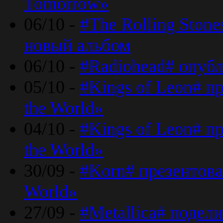
Tomorrow»
06/10 -
#The Rolling Ston
новый альбом
06/10 -
#Radiohead# опуб
05/10 -
#Kings of Leon# п
the World»
04/10 -
#Kings of Leon# п
the World»
30/09 -
#Korn# презентова
World»
27/09 -
#Metallica# подел