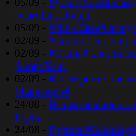
05/09 -
#Джек Уайт# выпу
“Carolina Drama”
05/09 -
#Nick Cave# выпус
02/09 -
#Сплин# анонсиро
02/09 -
#Стинг# презентова
About You”
02/09 -
В интернете появ
Меркьюри#
24/08 -
В сети появилась 
Боуи#
24/08 -
Группа #Coldplay#