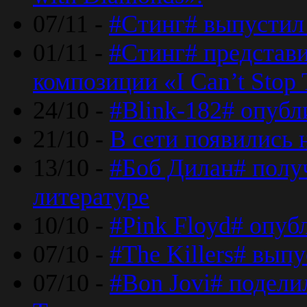
07/11 -
#Стинг# выпустил 
01/11 -
#Стинг# представ
композиции «I Can’t Stop 
24/10 -
#Blink-182# опубл
21/10 -
В сети появились 
13/10 -
#Боб Дилан# полу
литературе
10/10 -
#Pink Floyd# опуб
07/10 -
#The Killers# вып
07/10 -
#Bon Jovi# подели