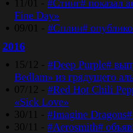
11/01 -
#Стинг# показал 
Fine Day»
09/01 -
#Сплин# опублико
2016
15/12 -
#Deep Purple# вып
Bedlam» из грядущего ал
07/12 -
#Red Hot Chili Pep
«Sick Love»
30/11 -
#Imagine Dragons#
30/11 -
#Aerosmith# объяв