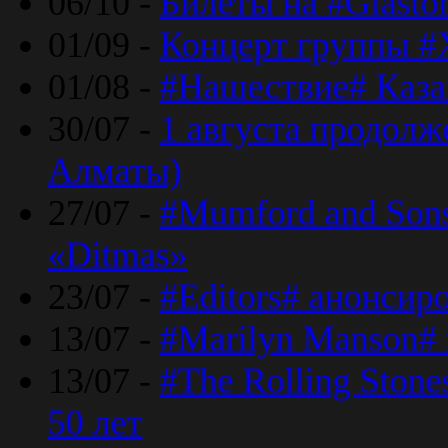
06/10 -
Билеты на #Glasto
01/09 -
Концерт группы #
01/08 -
#Нашествие# Каза
30/07 -
1 августа продолж
Алматы)
27/07 -
#Mumford and Sons
«Ditmas»
23/07 -
#Editors# анонсир
13/07 -
#Marilyn Manson#
13/07 -
#The Rolling Ston
50 лет