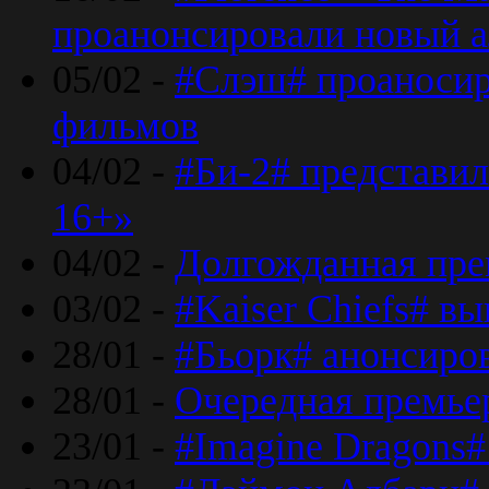
проанонсировали новый 
05/02 -
#Слэш# проаносир
фильмов
04/02 -
#Би-2# представил
16+»
04/02 -
Долгожданная прем
03/02 -
#Kaiser Chiefs# в
28/01 -
#Бьорк# анонсиров
28/01 -
Очередная премьер
23/01 -
#Imagine Dragons#