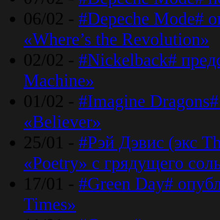
06/02 -
#Depeche Mode# о
«Where’s the Revolution»
02/02 -
#Nickelback# пред
Machine»
01/02 -
#Imagine Dragons#
«Believer»
25/01 -
#Рэй Дэвис (экс T
«Poetry» с грядущего сол
17/01 -
#Green Day# опубл
Times»