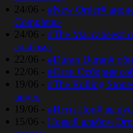
24/06 -
#New Order# анон
Complete»
24/06 -
#The Maccabees# о
альбома
22/06 -
#Duran Duran# обн
22/06 -
#Оззи Осборн# со
19/06 -
#The Rolling Ston
видео
19/06 -
#Игги Поп# выпус
15/06 -
Новый альбом Dron