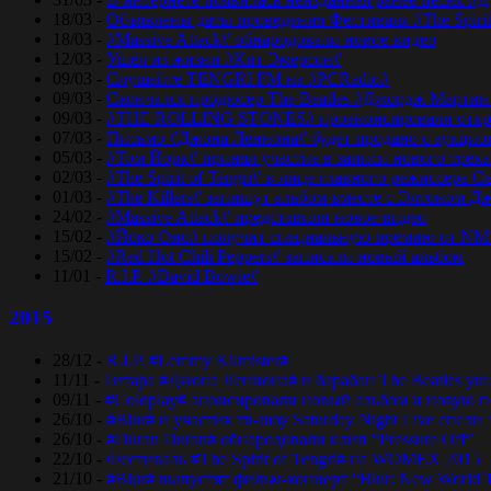
18/03 -
Объявлены даты проведения Фестиваля #The Spirit
18/03 -
#Massive Attack# обнародовали новое видео
12/03 -
Ушёл из жизни #Кит Эмерсон#
09/03 -
Слушайте TENGRI FM на #PCRadio#
09/03 -
Скончался продюсер The Beatles #Джордж Мартин
09/03 -
#THE ROLLING STONES# проанонсировали откры
07/03 -
Письмо #Джона Леннона# будет продано с аукцио
05/03 -
#Том Йорк# принял участие в записи нового трек
02/03 -
#The Spirit of Tengri# в лице главного режиссер
01/03 -
#The Killers# запишут альбом вместе с Элтоном Д
24/02 -
#Massive Attack# представили новое видео
15/02 -
#Йоко Оно# получит специальную премию от NM
15/02 -
#Red Hot Chili Peppers# записали новый альбом
11/01 -
R.I.P. #David Bowie#
2015
28/12 -
R.I.P. #Lemmy Kilmister#
11/11 -
Гитара #Джона Леннона# и барабан The Beatles уш
09/11 -
#Coldplay# анонсировали новый альбом и новую 
26/10 -
#Blur# и участик тв-шоу Saturday Night Live спели 
26/10 -
#Duran Duran# обнародовали клип “Pressure Off”
22/10 -
Фестиваль #The Spirit of Tengri# на WOMEX 2015
21/10 -
#Blur# выпустят фильм-концерт “Blur: New World 