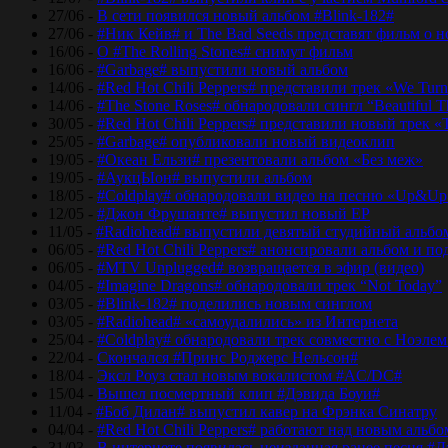
27/06 -
В сети появился новый альбом #Blink-182#
27/06 -
#Ник Кейв# и The Bad Seeds представят фильм о 
16/06 -
О #The Rolling Stones# снимут фильм
16/06 -
#Garbage# выпустили новый альбом
14/06 -
#Red Hot Chili Peppers# представили трек «We Tur
14/06 -
#The Stone Roses# обнародовали сингл “Beautiful T
30/05 -
#Red Hot Chili Peppers# представили новый трек 
25/05 -
#Garbage# опубликовали новый видеоклип
19/05 -
#Океан Ельзи# презентовали альбом «Без меж»
19/05 -
#АукцЫон# выпустили альбом
18/05 -
#Coldplay# обнародовали видео на песню «Up&Up
12/05 -
#Джон Фрушанте# выпустил новый ЕР
11/05 -
#Radiohead# выпустили девятый студийный альбо
06/05 -
#Red Hot Chili Peppers# анонсировали альбом и п
06/05 -
#MTV Unplugged# возвращается в эфир (видео)
04/05 -
#Imagine Dragons# обнародовали трек “Not Today”
03/05 -
#Blink-182# поделились новым синглом
03/05 -
#Radiohead# «самоудалились» из Интернета
25/04 -
#Coldplay# обнародовали трек совместно с Ноэле
22/04 -
Скончался #Принс Роджерс Нельсон#
18/04 -
Эксл Роуз стал новым вокалистом #AC/DC#
15/04 -
Вышел посмертный клип #Дэвида Боуи#
11/04 -
#Боб Дилан# выпустил кавер на Фрэнка Синатру
04/04 -
#Red Hot Chili Peppers# работают над новым альб
31/03 -
В интернете появилась неизданная ранее песня #Д