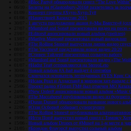
06/10 -
#Bloc Party# обнародовали сингл “The Love Within
06/10 -
Билеты на #Glastonbury-2016# разлетелись за полч
01/09 -
Концерт группы #Хуун-Хуур-Ту#
01/08 -
#Нашествие# Казахстан 2015
30/07 -
1 августа продолжение акции #«Мы Вместе»# (сел
27/07 -
#Mumford and Sons# презентовали видео на песю «
23/07 -
#Editors# анонсировали новый альбом (трейлер)
13/07 -
#Marilyn Manson# презентовал новый видеоклип
13/07 -
#The Rolling Stones# выпустили лирик-видео спуст
08/07 -
#The Vaccines# представили новое видео 20/20
07/07 -
#Стивен Тайлер# презентовал сольную работу
02/07 -
#Mumford and Sons# презентовали видео «The Wol
01/07 -
#Hadnt Tea# отправляются на StereoLeto
30/06 -
Новый альбом #A-ha# выйдет 4 сентября
30/06 -
Скончался основатель легендарных #YES Крис Ск
29/06 -
#Исаак Реал и Алдаспан# в мировом хит-параде с
25/06 -
Проект радио #Tengri FM# был отмечен МО Казах
24/06 -
#New Order# анонсировали новый альбом «Music 
24/06 -
#The Maccabees# опубликовали видео из будущего
22/06 -
#Duran Duran# обнародовали название нового аль
22/06 -
#Оззи Осборн# собирает супергруппу
19/06 -
#The Rolling Stones# опубликовали альтернативное
19/06 -
#Игги Поп# выпустил новый сингл с Томоясу Хот
15/06 -
Новый альбом Drones от #Muse# на 1-м месте в ча
21/05 -
#Брэндон Флауэрс# выпустил сольный альбом