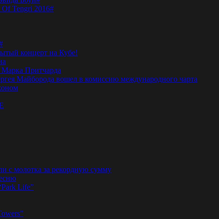
 Of Tengri 2016#
#
тый концерт на Кубе!
на
а Марка Притчарда
а Сергея Майборода вошел в комиссию международного чарта
жоном
E
ли с молотка за рекордную сумму
песню
“Park Life”
Towers”