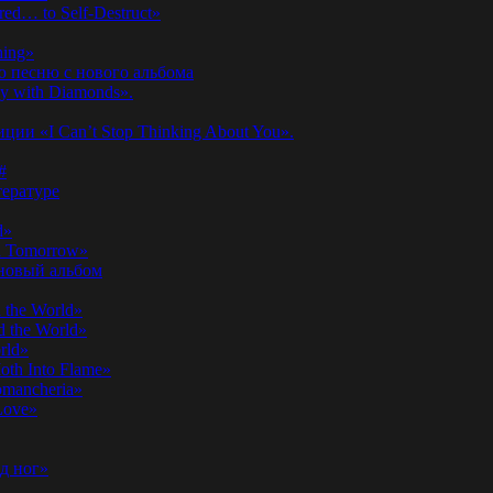
ed… to Self-Destruct»
hing»
ю песню с нового альбома
y with Diamonds».
ии «I Can’t Stop Thinking About You».
#
ературе
d»
n Tomorrow»
 новый альбом
 the World»
 the World»
rld»
th Into Flame»
omancheria»
Love»
д ног»