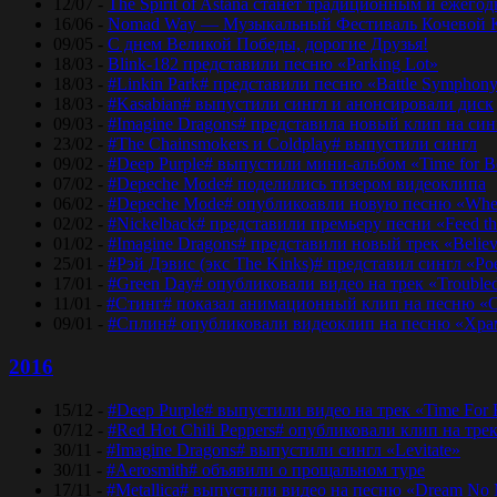
12/07 -
The Spirit of Astana станет традиционным и еже
16/06 -
Nomad Way — Музыкальный Фестиваль Кочевой К
09/05 -
С днем Великой Победы, дорогие Друзья!
18/03 -
Blink-182 представили песню «Parking Lot»
18/03 -
#Linkin Park# представили песню «Bаttlе Sуmphоn
18/03 -
#Kasabian# выпустили сингл и анонсировали диск
09/03 -
#Imagine Dragons# представила новый клип на синг
23/02 -
#The Chainsmokers и Coldplay# выпустили сингл
09/02 -
#Deep Purple# выпустили мини-альбом «Time for 
07/02 -
#Depeche Mode# поделились тизером видеоклипа
06/02 -
#Depeche Mode# опубликоавли новую песню «Where
02/02 -
#Nickelback# представили премьеру песни «Feed t
01/02 -
#Imagine Dragons# представили новый трек «Believ
25/01 -
#Рэй Дэвис (экс The Kinks)# представил сингл «Po
17/01 -
#Green Day# опубликовали видео на трек «Trouble
11/01 -
#Стинг# показал анимационный клип на песню «O
09/01 -
#Сплин# опубликовали видеоклип на песню «Хра
2016
15/12 -
#Deep Purple# выпустили видео на трек «Time For
07/12 -
#Red Hot Chili Peppers# опубликовали клип на тре
30/11 -
#Imagine Dragons# выпустили сингл «Levitate»
30/11 -
#Aerosmith# объявили о прощальном туре
17/11 -
#Metallica# выпустили видео на песню «Dream No 