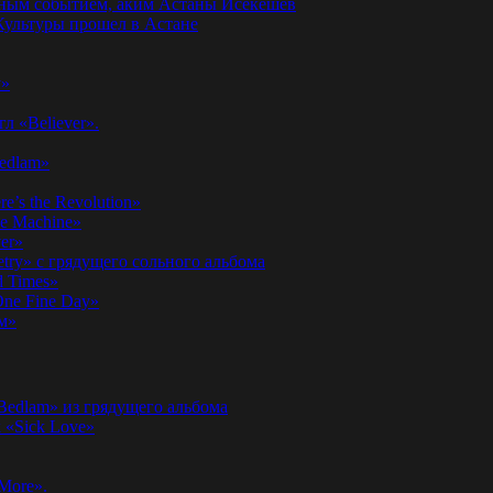
годным событием, аким Астаны Исекешев
ультуры прошел в Астане
у»
л «Believer».
Bedlam»
’s the Revolution»
he Machine»
er»
etry» с грядущего сольного альбома
d Times»
ne Fine Day»
м»
 Bedlam» из грядущего альбома
к «Sick Love»
More».