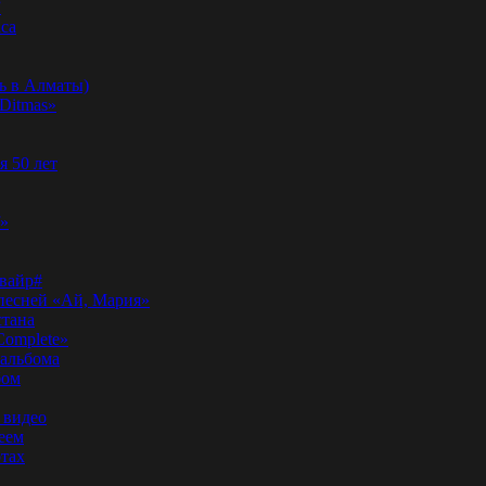
”
аса
ь в Алматы)
Ditmas»
я 50 лет
f»
вайр#
 песней «Ай, Мария»
стана
Complete»
 альбома
бом
 видео
еем
ртах