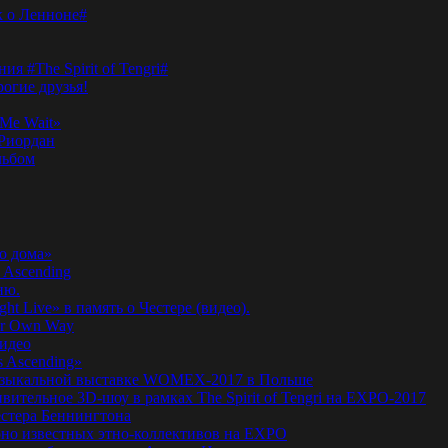
к о Ленноне#
я #The Spirit of Tengri#
огие друзья!
Me Wait»
’Риордан
льбом
о дома»
 Ascending
ню.
ht Live» в память о Честере (видео).
ur Own Way
видео
s Ascending»
а музыкальной выставке WOMEX-2017 в Польше
ительное 3D-шоу в рамках The Spirit of Tengri на EXPO-2017
естера Беннингтона
мирно известных этно-коллективов на EXPO