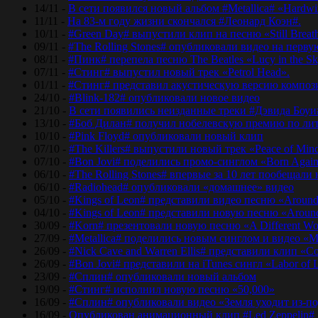
14/11 -
В сети появился новый альбом #Metallica# «Hardwir
11/11 -
На 83-м году жизни скончался #Леонард Коэн#.
10/11 -
#Green Day# выпустили клип на песню «Still Breat
09/11 -
#The Rolling Stones# опубликовали видео на перву
08/11 -
#Пинк# перепела песню The Beatles «Lucy in the Sk
07/11 -
#Стинг# выпустил новый трек «Petrol Head».
01/11 -
#Стинг# представил акустическую версию композиц
24/10 -
#Blink-182# опубликовали новое видео
21/10 -
В сети появились неизданные треки #Дэвида Боуи
13/10 -
#Боб Дилан# получил нобелевскую премию по лит
10/10 -
#Pink Floyd# опубликовали новый клип
07/10 -
#The Killers# выпустили новый трек «Peace of Min
07/10 -
#Bon Jovi# поделились промо-синглом «Born Agai
06/10 -
#The Rolling Stones# впервые за 10 лет пообещали
06/10 -
#Radiohead# опубликовали «домашнее» видео
05/10 -
#Kings of Leon# представили видео песню «Around
04/10 -
#Kings of Leon# представили новую песню «Around
30/09 -
#Korn# презентовали новую песню «A Different Wo
27/09 -
#Metallica# поделились новым синглом и видео «Mo
26/09 -
#Nick Cave and Warren Ellis# представили клип «C
26/09 -
#Bon Jovi# представили на iTunes сингл «Labor of 
23/09 -
#Сплин# опубликовали новый альбом
19/09 -
#Стинг# исполнил новую песню «50,000»
16/09 -
#Сплин# опубликовали видео «Земля уходит из-по
16/09 -
Опубликован анимационный клип #Led Zeppelin#