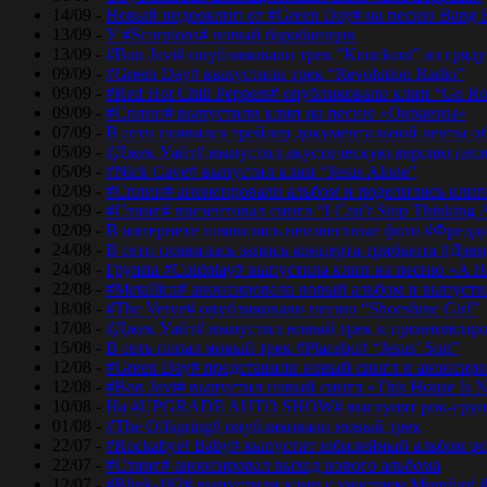
14/09 -
Новый видеоклип от #Green Day# на песню Bang 
13/09 -
У #Scorpions# новый барабанщик
13/09 -
#Bon Jovi# опубликовали трек “Knockout” из гряд
09/09 -
#Green Day# выпустили трек “Revolution Radio”
09/09 -
#Red Hot Chili Peppers# опубликовали клип “Go Ro
09/09 -
#Сплин# выпустили клип на песню «Окраины»
07/09 -
В сети появился трейлер документальной ленты об
05/09 -
#Джек Уайт# выпустил акустическую версию песн
05/09 -
#Nick Cave# выпустил клип “Jesus Alone”
02/09 -
#Сплин# анонсировали альбом и поделились кли
02/09 -
#Стинг# презентовал сингл “I Can’t Stop Thinking 
02/09 -
В интернете появились неизвестные фото #Фред
24/08 -
В сети появилась запись концерта-трибьюта #Дэв
24/08 -
Группа #Coldplay# выпустила клип на песню «A He
22/08 -
#Metallica# анонсировала новый альбом и выпусти
18/08 -
#The Verve# опубликовали песню “Shoeshine Girl”
17/08 -
#Джек Уайт# выпустил новый трек и проанонсиро
15/08 -
В сеть попал новый трек #Placebo# “Jesus’ Son”
12/08 -
#Green Day# представили новый сингл и анонсир
12/08 -
#Bon Jovi# выпустил новый сингл «This House Is No
10/08 -
На #UPGRADE AUTO SHOW# выступят рок-групп
01/08 -
#The Offspring# опубликовали новый трек
22/07 -
#Rockabye! Baby# выпустит юбилейный альбом рок
22/07 -
#Стинг# анонсировал выход нового альбома
12/07 -
#Blink-182# выпустили клип с участием Mumford 