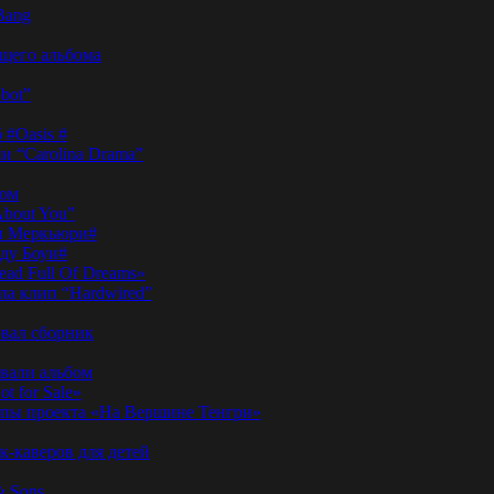
Bang
ущего альбома
bot”
 #Oasis #
и “Carolina Drama”
пом
About You”
ди Меркьюри#
иду Боуи#
ad Full Of Dreams»
ла клип “Hardwired”
вал сборник
овали альбом
t for Sale»
ы проекта «На Вершине Тенгри»
-каверов для детей
& Sons