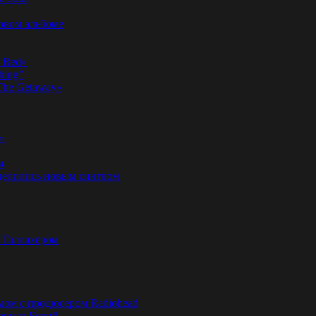
новом альбоме
n Red»
hing”
«The Getaway»
»
м
оделились новым синглом
м Галлахером
омом с продюсером Radiohead
эвида Боуи#