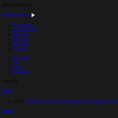
http://tengrifm.kz/
Онлайн-радио
Программы
Мультимедиа
Новости
Проекты
Персоны
О радио
Facebook
VK
Twitter
Instagram
Новости
2019
14/05 -
VII Международный Фестиваль Современной Этниче
2018