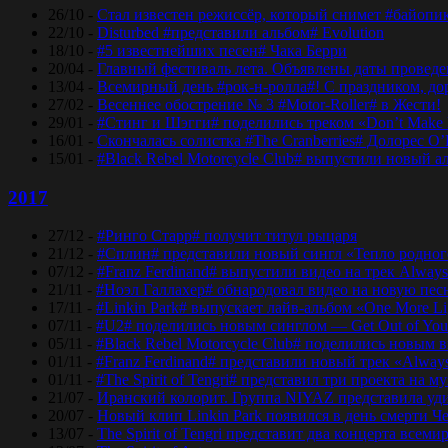
26/10 -
Стал известен режиссёр, который снимет #байопи
22/10 -
Disturbed #представили альбом# Evolution
18/10 -
#5 известнейших песен# Чака Берри
20/04 -
Главный фестиваль лета. Объявлены даты проведени
13/04 -
Всемирный день #рок-н-ролла#! С праздником, дор
27/02 -
Весеннее обострение № 3 #Motor-Roller# в Жести!
29/01 -
#Стинг и Шэгги# поделились треком «Don’t Make 
16/01 -
Скончалась солистка #The Cranberries# Долорес O
15/01 -
#Black Rebel Motorcycle Club# выпустили новый а
2017
27/12 -
#Ринго Старр# получит титул рыцаря
21/12 -
#Сплин# представили новый сингл «Тепло родног
07/12 -
#Franz Ferdinand# выпустили видео на трек Always
21/11 -
#Ноэл Галлахер# обнародовал видео на новую пес
17/11 -
#Linkin Park# выпускает лайв-альбом «One More Lig
07/11 -
#U2# поделились новым синглом — Get Out of Yo
05/11 -
#Black Rebel Motorcycle Club# поделились новым 
01/11 -
#Franz Ferdinand# представили новый трек «Alway
01/11 -
#The Spirit of Tengri# представил три проекта н
21/07 -
Иранский колорит. Группа NIYAZ представила удив
20/07 -
Новый клип Linkin Park появился в день смерти Ч
13/07 -
The Spirit of Tengri представит два концерта все