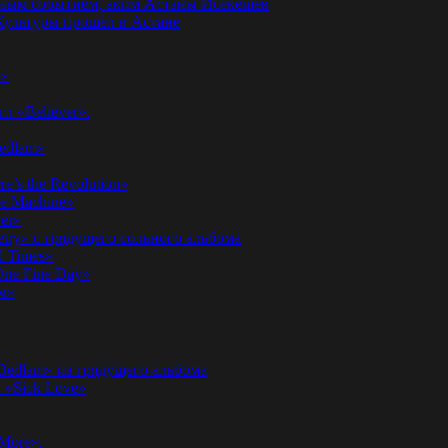
годным событием, аким Астаны Исекешев
ультуры прошел в Астане
у»
л «Believer».
Bedlam»
’s the Revolution»
he Machine»
er»
etry» с грядущего сольного альбома
d Times»
ne Fine Day»
м»
 Bedlam» из грядущего альбома
к «Sick Love»
More».