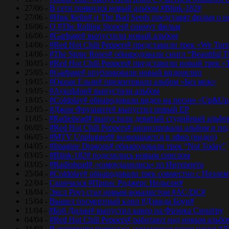
27/06 -
В сети появился новый альбом #Blink-182#
27/06 -
#Ник Кейв# и The Bad Seeds представят фильм о 
16/06 -
О #The Rolling Stones# снимут фильм
16/06 -
#Garbage# выпустили новый альбом
14/06 -
#Red Hot Chili Peppers# представили трек «We Tur
14/06 -
#The Stone Roses# обнародовали сингл “Beautiful T
30/05 -
#Red Hot Chili Peppers# представили новый трек 
25/05 -
#Garbage# опубликовали новый видеоклип
19/05 -
#Океан Ельзи# презентовали альбом «Без меж»
19/05 -
#АукцЫон# выпустили альбом
18/05 -
#Coldplay# обнародовали видео на песню «Up&Up
12/05 -
#Джон Фрушанте# выпустил новый ЕР
11/05 -
#Radiohead# выпустили девятый студийный альбо
06/05 -
#Red Hot Chili Peppers# анонсировали альбом и п
06/05 -
#MTV Unplugged# возвращается в эфир (видео)
04/05 -
#Imagine Dragons# обнародовали трек “Not Today”
03/05 -
#Blink-182# поделились новым синглом
03/05 -
#Radiohead# «самоудалились» из Интернета
25/04 -
#Coldplay# обнародовали трек совместно с Ноэле
22/04 -
Скончался #Принс Роджерс Нельсон#
18/04 -
Эксл Роуз стал новым вокалистом #AC/DC#
15/04 -
Вышел посмертный клип #Дэвида Боуи#
11/04 -
#Боб Дилан# выпустил кавер на Фрэнка Синатру
04/04 -
#Red Hot Chili Peppers# работают над новым альб
31/03 -
В интернете появилась неизданная ранее песня #Д