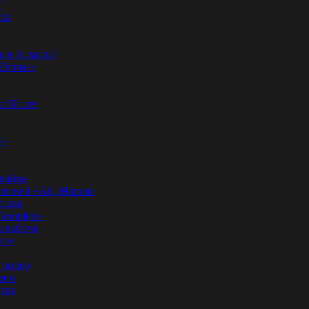
”
аса
ь в Алматы)
Ditmas»
я 50 лет
f»
вайр#
 песней «Ай, Мария»
стана
Complete»
 альбома
бом
 видео
еем
ртах