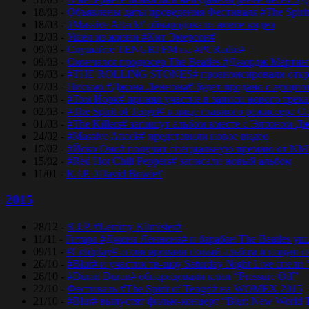
18/03 -
Объявлены даты проведения Фестиваля #The Spirit
18/03 -
#Massive Attack# обнародовали новое видео
12/03 -
Ушёл из жизни #Кит Эмерсон#
09/03 -
Слушайте TENGRI FM на #PCRadio#
09/03 -
Скончался продюсер The Beatles #Джордж Мартин
09/03 -
#THE ROLLING STONES# проанонсировали откры
07/03 -
Письмо #Джона Леннона# будет продано с аукцио
05/03 -
#Том Йорк# принял участие в записи нового трек
02/03 -
#The Spirit of Tengri# в лице главного режиссер
01/03 -
#The Killers# запишут альбом вместе с Элтоном Д
24/02 -
#Massive Attack# представили новое видео
15/02 -
#Йоко Оно# получит специальную премию от NM
15/02 -
#Red Hot Chili Peppers# записали новый альбом
11/01 -
R.I.P. #David Bowie#
2015
28/12 -
R.I.P. #Lemmy Kilmister#
11/11 -
Гитара #Джона Леннона# и барабан The Beatles уш
09/11 -
#Coldplay# анонсировали новый альбом и новую 
26/10 -
#Blur# и участик тв-шоу Saturday Night Live спели 
26/10 -
#Duran Duran# обнародовали клип “Pressure Off”
22/10 -
Фестиваль #The Spirit of Tengri# на WOMEX 2015
21/10 -
#Blur# выпустят фильм-концерт “Blur: New World 