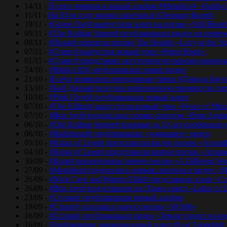
14/11 -
В сети появился новый альбом #Metallica# «Hardwir
11/11 -
На 83-м году жизни скончался #Леонард Коэн#.
10/11 -
#Green Day# выпустили клип на песню «Still Breat
09/11 -
#The Rolling Stones# опубликовали видео на перву
08/11 -
#Пинк# перепела песню The Beatles «Lucy in the Sk
07/11 -
#Стинг# выпустил новый трек «Petrol Head».
01/11 -
#Стинг# представил акустическую версию композиц
24/10 -
#Blink-182# опубликовали новое видео
21/10 -
В сети появились неизданные треки #Дэвида Боуи
13/10 -
#Боб Дилан# получил нобелевскую премию по лит
10/10 -
#Pink Floyd# опубликовали новый клип
07/10 -
#The Killers# выпустили новый трек «Peace of Min
07/10 -
#Bon Jovi# поделились промо-синглом «Born Agai
06/10 -
#The Rolling Stones# впервые за 10 лет пообещали
06/10 -
#Radiohead# опубликовали «домашнее» видео
05/10 -
#Kings of Leon# представили видео песню «Around
04/10 -
#Kings of Leon# представили новую песню «Around
30/09 -
#Korn# презентовали новую песню «A Different Wo
27/09 -
#Metallica# поделились новым синглом и видео «Mo
26/09 -
#Nick Cave and Warren Ellis# представили клип «C
26/09 -
#Bon Jovi# представили на iTunes сингл «Labor of 
23/09 -
#Сплин# опубликовали новый альбом
19/09 -
#Стинг# исполнил новую песню «50,000»
16/09 -
#Сплин# опубликовали видео «Земля уходит из-по
16/09 -
Опубликован анимационный клип #Led Zeppelin#