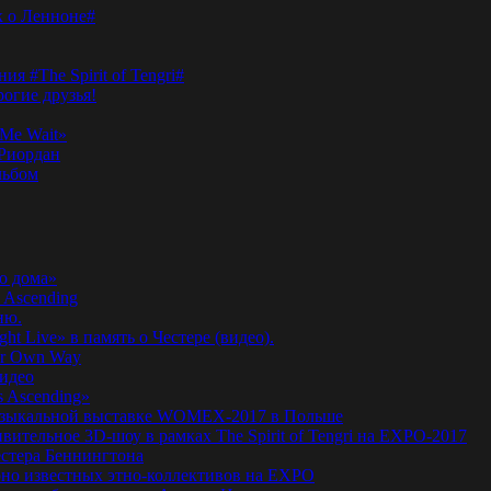
к о Ленноне#
я #The Spirit of Tengri#
огие друзья!
Me Wait»
’Риордан
льбом
о дома»
 Ascending
ню.
ht Live» в память о Честере (видео).
ur Own Way
видео
s Ascending»
а музыкальной выставке WOMEX-2017 в Польше
ительное 3D-шоу в рамках The Spirit of Tengri на EXPO-2017
естера Беннингтона
мирно известных этно-коллективов на EXPO