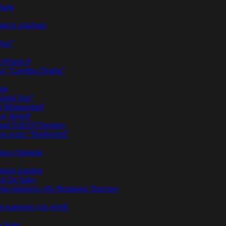
Bang
ущего альбома
bot”
 #Oasis #
и “Carolina Drama”
пом
About You”
ди Меркьюри#
иду Боуи#
ad Full Of Dreams»
ла клип “Hardwired”
вал сборник
овали альбом
t for Sale»
ы проекта «На Вершине Тенгри»
-каверов для детей
& Sons