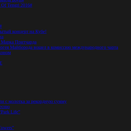
 Of Tengri 2016#
#
тый концерт на Кубе!
на
а Марка Притчарда
а Сергея Майборода вошел в комиссию международного чарта
жоном
E
ли с молотка за рекордную сумму
песню
“Park Life”
Towers”