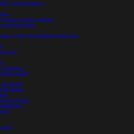
ed… to Self-Destruct»
hing»
ю песню с нового альбома
y with Diamonds».
ии «I Can’t Stop Thinking About You».
#
ературе
d»
n Tomorrow»
 новый альбом
 the World»
 the World»
rld»
th Into Flame»
omancheria»
Love»
д ног»