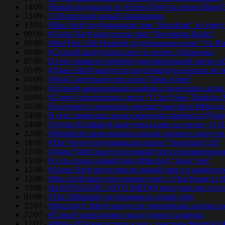
14/09 -
Новый видеоклип от #Green Day# на песню Bang 
13/09 -
У #Scorpions# новый барабанщик
13/09 -
#Bon Jovi# опубликовали трек “Knockout” из гряд
09/09 -
#Green Day# выпустили трек “Revolution Radio”
09/09 -
#Red Hot Chili Peppers# опубликовали клип “Go Ro
09/09 -
#Сплин# выпустили клип на песню «Окраины»
07/09 -
В сети появился трейлер документальной ленты об
05/09 -
#Джек Уайт# выпустил акустическую версию песн
05/09 -
#Nick Cave# выпустил клип “Jesus Alone”
02/09 -
#Сплин# анонсировали альбом и поделились кли
02/09 -
#Стинг# презентовал сингл “I Can’t Stop Thinking 
02/09 -
В интернете появились неизвестные фото #Фред
24/08 -
В сети появилась запись концерта-трибьюта #Дэв
24/08 -
Группа #Coldplay# выпустила клип на песню «A He
22/08 -
#Metallica# анонсировала новый альбом и выпусти
18/08 -
#The Verve# опубликовали песню “Shoeshine Girl”
17/08 -
#Джек Уайт# выпустил новый трек и проанонсиро
15/08 -
В сеть попал новый трек #Placebo# “Jesus’ Son”
12/08 -
#Green Day# представили новый сингл и анонсир
12/08 -
#Bon Jovi# выпустил новый сингл «This House Is No
10/08 -
На #UPGRADE AUTO SHOW# выступят рок-групп
01/08 -
#The Offspring# опубликовали новый трек
22/07 -
#Rockabye! Baby# выпустит юбилейный альбом рок
22/07 -
#Стинг# анонсировал выход нового альбома
12/07 -
#Blink-182# выпустили клип с участием Mumford 