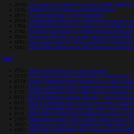
26/10 -
Стал известен режиссёр, который снимет #байопи
22/10 -
Disturbed #представили альбом# Evolution
18/10 -
#5 известнейших песен# Чака Берри
20/04 -
Главный фестиваль лета. Объявлены даты проведени
13/04 -
Всемирный день #рок-н-ролла#! С праздником, дор
27/02 -
Весеннее обострение № 3 #Motor-Roller# в Жести!
29/01 -
#Стинг и Шэгги# поделились треком «Don’t Make 
16/01 -
Скончалась солистка #The Cranberries# Долорес O
15/01 -
#Black Rebel Motorcycle Club# выпустили новый а
2017
27/12 -
#Ринго Старр# получит титул рыцаря
21/12 -
#Сплин# представили новый сингл «Тепло родног
07/12 -
#Franz Ferdinand# выпустили видео на трек Always
21/11 -
#Ноэл Галлахер# обнародовал видео на новую пес
17/11 -
#Linkin Park# выпускает лайв-альбом «One More Lig
07/11 -
#U2# поделились новым синглом — Get Out of Yo
05/11 -
#Black Rebel Motorcycle Club# поделились новым 
01/11 -
#Franz Ferdinand# представили новый трек «Alway
01/11 -
#The Spirit of Tengri# представил три проекта н
21/07 -
Иранский колорит. Группа NIYAZ представила удив
20/07 -
Новый клип Linkin Park появился в день смерти Ч
13/07 -
The Spirit of Tengri представит два концерта все