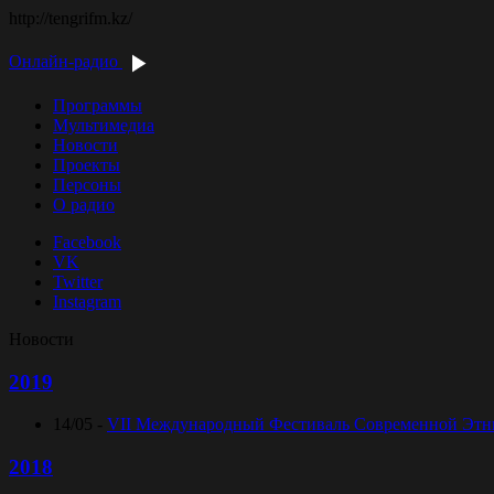
http://tengrifm.kz/
Онлайн-радио
Программы
Мультимедиа
Новости
Проекты
Персоны
О радио
Facebook
VK
Twitter
Instagram
Новости
2019
14/05 -
VII Международный Фестиваль Современной Этниче
2018