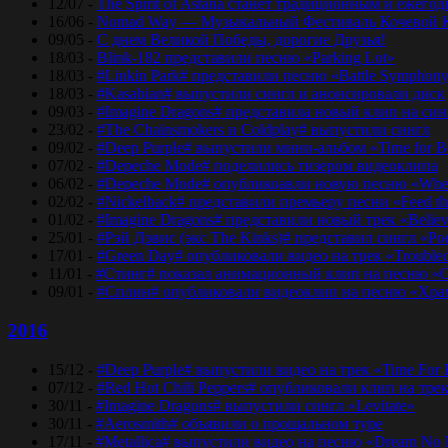
12/07 -
The Spirit of Astana станет традиционным и еже
16/06 -
Nomad Way — Музыкальный Фестиваль Кочевой К
09/05 -
С днем Великой Победы, дорогие Друзья!
18/03 -
Blink-182 представили песню «Parking Lot»
18/03 -
#Linkin Park# представили песню «Bаttlе Sуmphоn
18/03 -
#Kasabian# выпустили сингл и анонсировали диск
09/03 -
#Imagine Dragons# представила новый клип на синг
23/02 -
#The Chainsmokers и Coldplay# выпустили сингл
09/02 -
#Deep Purple# выпустили мини-альбом «Time for 
07/02 -
#Depeche Mode# поделились тизером видеоклипа
06/02 -
#Depeche Mode# опубликоавли новую песню «Where
02/02 -
#Nickelback# представили премьеру песни «Feed t
01/02 -
#Imagine Dragons# представили новый трек «Believ
25/01 -
#Рэй Дэвис (экс The Kinks)# представил сингл «Po
17/01 -
#Green Day# опубликовали видео на трек «Trouble
11/01 -
#Стинг# показал анимационный клип на песню «O
09/01 -
#Сплин# опубликовали видеоклип на песню «Хра
2016
15/12 -
#Deep Purple# выпустили видео на трек «Time For
07/12 -
#Red Hot Chili Peppers# опубликовали клип на тре
30/11 -
#Imagine Dragons# выпустили сингл «Levitate»
30/11 -
#Aerosmith# объявили о прощальном туре
17/11 -
#Metallica# выпустили видео на песню «Dream No 