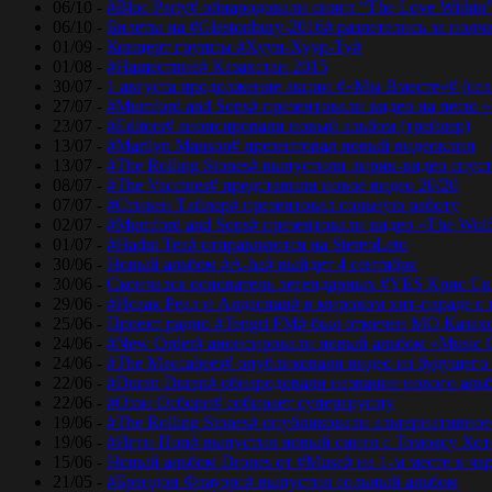
06/10 -
#Bloc Party# обнародовали сингл “The Love Within
06/10 -
Билеты на #Glastonbury-2016# разлетелись за полч
01/09 -
Концерт группы #Хуун-Хуур-Ту#
01/08 -
#Нашествие# Казахстан 2015
30/07 -
1 августа продолжение акции #«Мы Вместе»# (сел
27/07 -
#Mumford and Sons# презентовали видео на песю «
23/07 -
#Editors# анонсировали новый альбом (трейлер)
13/07 -
#Marilyn Manson# презентовал новый видеоклип
13/07 -
#The Rolling Stones# выпустили лирик-видео спуст
08/07 -
#The Vaccines# представили новое видео 20/20
07/07 -
#Стивен Тайлер# презентовал сольную работу
02/07 -
#Mumford and Sons# презентовали видео «The Wol
01/07 -
#Hadnt Tea# отправляются на StereoLeto
30/06 -
Новый альбом #A-ha# выйдет 4 сентября
30/06 -
Скончался основатель легендарных #YES Крис Ск
29/06 -
#Исаак Реал и Алдаспан# в мировом хит-параде с
25/06 -
Проект радио #Tengri FM# был отмечен МО Казах
24/06 -
#New Order# анонсировали новый альбом «Music 
24/06 -
#The Maccabees# опубликовали видео из будущего
22/06 -
#Duran Duran# обнародовали название нового аль
22/06 -
#Оззи Осборн# собирает супергруппу
19/06 -
#The Rolling Stones# опубликовали альтернативное
19/06 -
#Игги Поп# выпустил новый сингл с Томоясу Хот
15/06 -
Новый альбом Drones от #Muse# на 1-м месте в ча
21/05 -
#Брэндон Флауэрс# выпустил сольный альбом