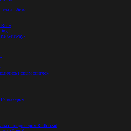
новом альбоме
n Red»
hing”
«The Getaway»
»
м
оделились новым синглом
м Галлахером
омом с продюсером Radiohead
эвида Боуи#