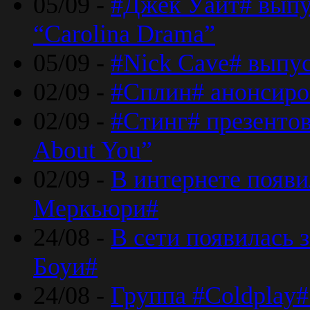
05/09 -
#Джек Уайт# выпу
“Carolina Drama”
05/09 -
#Nick Cave# выпус
02/09 -
#Сплин# анонсиро
02/09 -
#Стинг# презентова
About You”
02/09 -
В интернете появ
Меркьюри#
24/08 -
В сети появилась 
Боуи#
24/08 -
Группа #Coldplay#