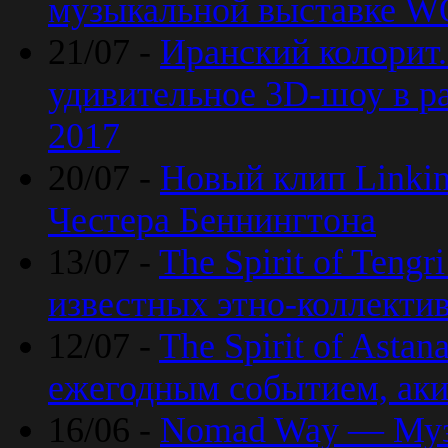
музыкальной выставке 
21/07 -
Иранский колорит
удивительное 3D-шоу в ра
2017
20/07 -
Новый клип Linkin
Честера Беннингтона
13/07 -
The Spirit of Teng
известных этно-коллекти
12/07 -
The Spirit of Asta
ежегодным событием, ак
16/06 -
Nomad Way — Муз