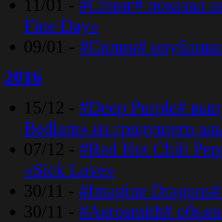
11/01 -
#Стинг# показал 
Fine Day»
09/01 -
#Сплин# опублико
2016
15/12 -
#Deep Purple# вып
Bedlam» из грядущего ал
07/12 -
#Red Hot Chili Pep
«Sick Love»
30/11 -
#Imagine Dragons#
30/11 -
#Aerosmith# объяв