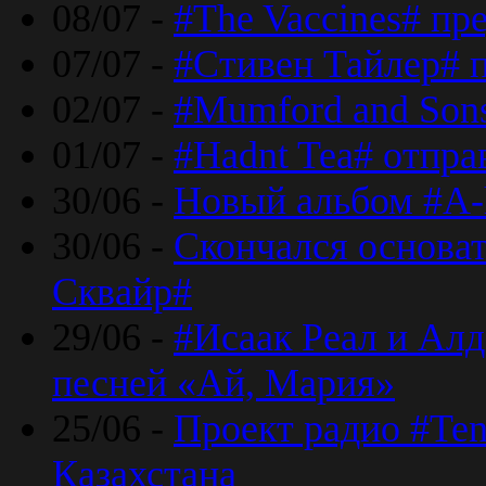
08/07 -
#The Vaccines# пр
07/07 -
#Стивен Тайлер# 
02/07 -
#Mumford and Sons
01/07 -
#Hadnt Tea# отпра
30/06 -
Новый альбом #A-
30/06 -
Скончался основа
Сквайр#
29/06 -
#Исаак Реал и Алд
песней «Ай, Мария»
25/06 -
Проект радио #Te
Казахстана