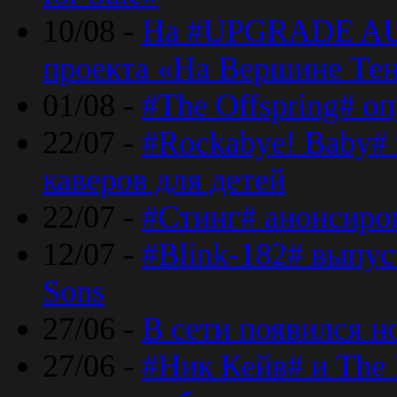
10/08 -
На #UPGRADE AU
проекта «На Вершине Те
01/08 -
#The Offspring# о
22/07 -
#Rockabye! Baby#
каверов для детей
22/07 -
#Стинг# анонсиро
12/07 -
#Blink-182# выпу
Sons
27/06 -
В сети появился н
27/06 -
#Ник Кейв# и The 