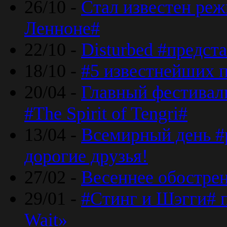
26/10 -
Стал известен реж
Ленноне#
22/10 -
Disturbed #предст
18/10 -
#5 известнейших п
20/04 -
Главный фестивал
#The Spirit of Tengri#
13/04 -
Всемирный день #р
дорогие друзья!
27/02 -
Весеннее обострен
29/01 -
#Стинг и Шэгги# 
Wait»