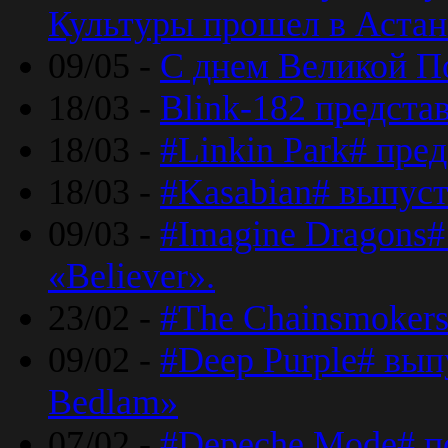
Культуры прошел в Астан
09/05 -
С днем Великой П
18/03 -
Blink-182 предста
18/03 -
#Linkin Park# пре
18/03 -
#Kasabian# выпуст
09/03 -
#Imagine Dragons#
«Believer».
23/02 -
#The Chainsmokers
09/02 -
#Deep Purple# вып
Bedlam»
07/02 -
#Depeche Mode# п