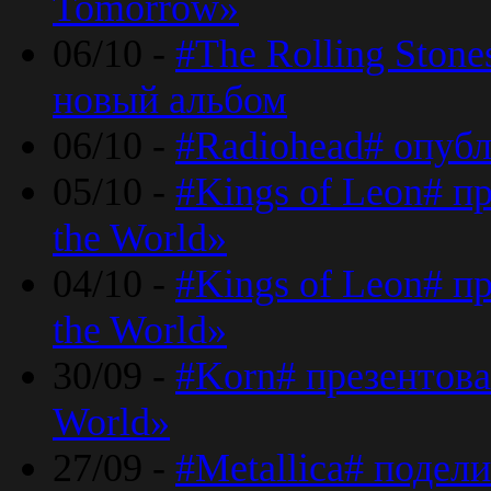
Tomorrow»
06/10 -
#The Rolling Ston
новый альбом
06/10 -
#Radiohead# опуб
05/10 -
#Kings of Leon# п
the World»
04/10 -
#Kings of Leon# п
the World»
30/09 -
#Korn# презентова
World»
27/09 -
#Metallica# подел