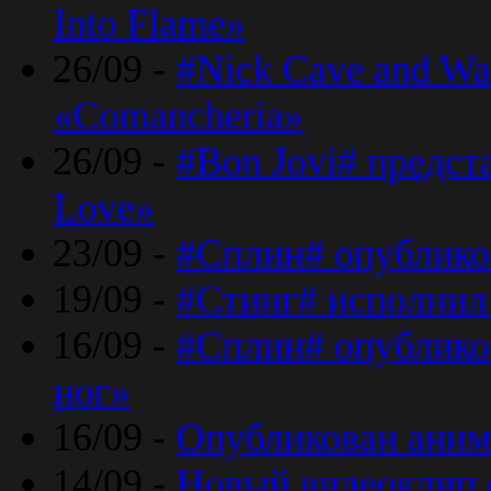
Into Flame»
26/09 -
#Nick Cave and Wa
«Comancheria»
26/09 -
#Bon Jovi# предста
Love»
23/09 -
#Сплин# опублико
19/09 -
#Стинг# исполнил
16/09 -
#Сплин# опубликов
ног»
16/09 -
Опубликован аним
14/09 -
Новый видеоклип 