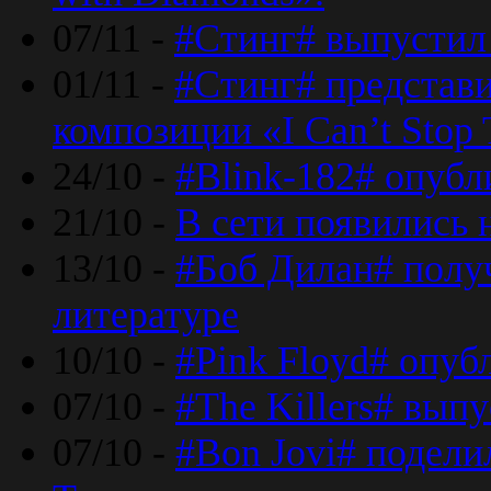
07/11 -
#Стинг# выпустил 
01/11 -
#Стинг# представ
композиции «I Can’t Stop 
24/10 -
#Blink-182# опубл
21/10 -
В сети появились 
13/10 -
#Боб Дилан# полу
литературе
10/10 -
#Pink Floyd# опуб
07/10 -
#The Killers# вып
07/10 -
#Bon Jovi# подели