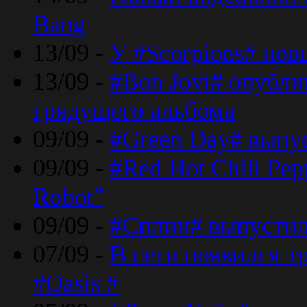
Bang
13/09 -
У #Scorpions# но
13/09 -
#Bon Jovi# опубли
грядущего альбома
09/09 -
#Green Day# выпус
09/09 -
#Red Hot Chili Pe
Robot”
09/09 -
#Сплин# выпустил
07/09 -
В сети появился т
#Oasis #