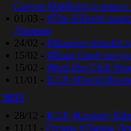
Сергея Майборода вошел 
01/03 -
#The Killers# зап
Джоном
24/02 -
#Massive Attack# 
15/02 -
#Йоко Оно# полу
15/02 -
#Red Hot Chili Pe
11/01 -
R.I.P. #David Bowi
2015
28/12 -
R.I.P. #Lemmy Kilm
11/11 -
Гитара #Джона Лен