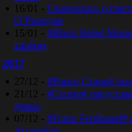
16/01 -
Скончалась солист
O’Риордан
15/01 -
#Black Rebel Moto
альбом
2017
27/12 -
#Ринго Старр# по
21/12 -
#Сплин# представ
дома»
07/12 -
#Franz Ferdinand#
Ascending