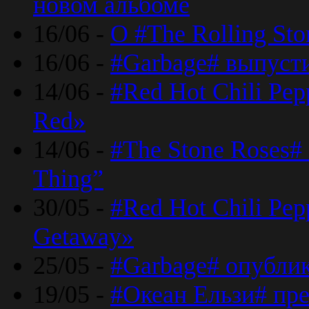
новом альбоме
16/06 -
О #The Rolling St
16/06 -
#Garbage# выпуст
14/06 -
#Red Hot Chili Pe
Red»
14/06 -
#The Stone Roses# 
Thing”
30/05 -
#Red Hot Chili Pe
Getaway»
25/05 -
#Garbage# опубли
19/05 -
#Океан Ельзи# пре