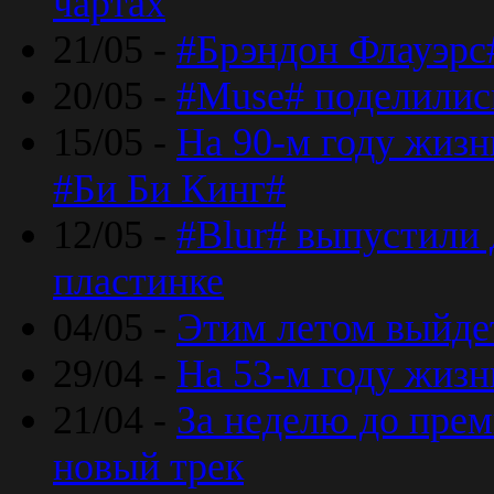
чартах
21/05 -
#Брэндон Флауэрс
20/05 -
#Muse# поделилис
15/05 -
На 90-м году жиз
#Би Би Кинг#
12/05 -
#Blur# выпустили
пластинке
04/05 -
Этим летом выйде
29/04 -
На 53-м году жиз
21/04 -
За неделю до прем
новый трек