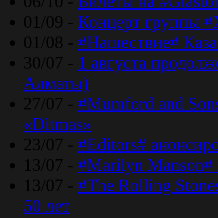
06/10 -
Билеты на #Glasto
01/09 -
Концерт группы #
01/08 -
#Нашествие# Каза
30/07 -
1 августа продолж
Алматы)
27/07 -
#Mumford and Sons
«Ditmas»
23/07 -
#Editors# анонсир
13/07 -
#Marilyn Manson#
13/07 -
#The Rolling Ston
50 лет