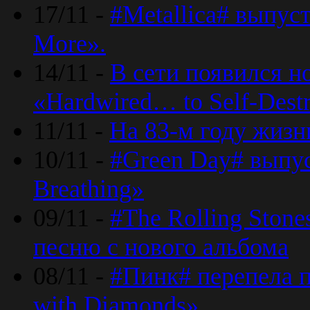
17/11 -
#Metallica# выпус
More».
14/11 -
В сети появился н
«Hardwired… to Self-Destr
11/11 -
На 83-м году жизн
10/11 -
#Green Day# выпус
Breathing»
09/11 -
#The Rolling Ston
песню с нового альбома
08/11 -
#Пинк# перепела п
with Diamonds».