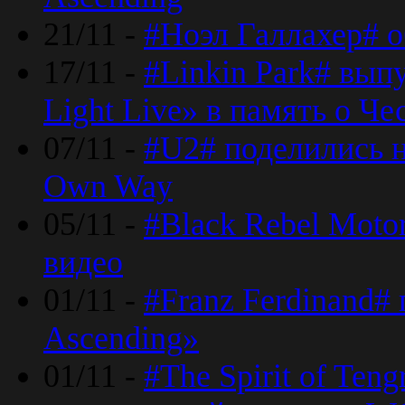
21/11 -
#Ноэл Галлахер# о
17/11 -
#Linkin Park# вып
Light Live» в память о Че
07/11 -
#U2# поделились н
Own Way
05/11 -
#Black Rebel Moto
видео
01/11 -
#Franz Ferdinand#
Ascending»
01/11 -
#The Spirit of Ten