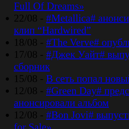
Full Of Dreams»
22/08 -
#Metallica# анонс
клип “Hardwired”
18/08 -
#The Verve# опубл
17/08 -
#Джек Уайт# выпу
сборник
15/08 -
В сеть попал новый
12/08 -
#Green Day# предс
анонсировали альбом
12/08 -
#Bon Jovi# выпуст
for Sale»