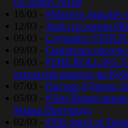
Of Tengri 2016#
18/03 -
#Massive Attack# 
12/03 -
Ушёл из жизни #К
09/03 -
Слушайте TENGRI
09/03 -
Скончался продюс
09/03 -
#THE ROLLING S
открытый концерт на Куб
07/03 -
Письмо #Джона Ле
05/03 -
#Том Йорк# принял
Марка Притчарда
02/03 -
#The Spirit of Ten