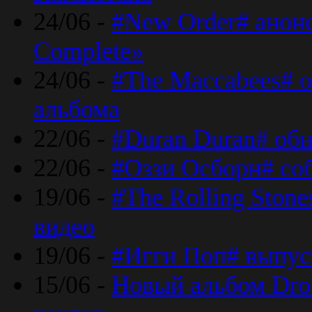
24/06 -
#New Order# анон
Complete»
24/06 -
#The Maccabees# о
альбома
22/06 -
#Duran Duran# обн
22/06 -
#Оззи Осборн# со
19/06 -
#The Rolling Ston
видео
19/06 -
#Игги Поп# выпус
15/06 -
Новый альбом Dron