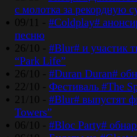
с молотка за рекордную 
09/11 -
#Coldplay# анонси
песню
26/10 -
#Blur# и участик т
“Park Life”
26/10 -
#Duran Duran# обн
22/10 -
Фестиваль #The Sp
21/10 -
#Blur# выпустят ф
Towers”
06/10 -
#Bloc Party# обна