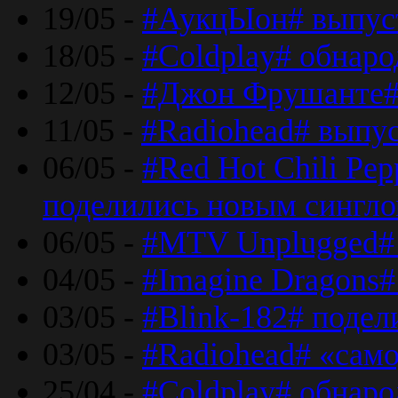
19/05 -
#АукцЫон# выпус
18/05 -
#Coldplay# обнар
12/05 -
#Джон Фрушанте#
11/05 -
#Radiohead# выпу
06/05 -
#Red Hot Chili Pe
поделились новым сингл
06/05 -
#MTV Unplugged# 
04/05 -
#Imagine Dragons#
03/05 -
#Blink-182# поде
03/05 -
#Radiohead# «само
25/04 -
#Coldplay# обнаро