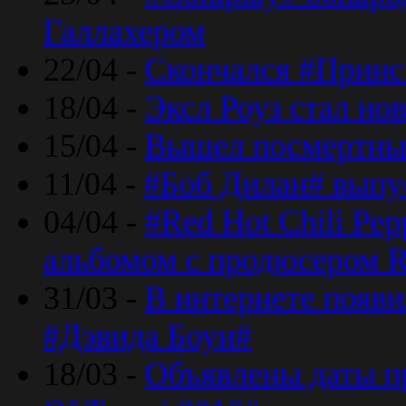
Галлахером
22/04 -
Скончался #Принс
18/04 -
Эксл Роуз стал н
15/04 -
Вышел посмертный
11/04 -
#Боб Дилан# выпу
04/04 -
#Red Hot Chili Pe
альбомом с продюсером R
31/03 -
В интернете появи
#Дэвида Боуи#
18/03 -
Объявлены даты пр