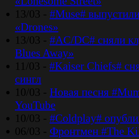
«Lonesome Street»
13/03 -
#Muse# выпустили
«Drones»
13/03 -
#AC/DC# сняли клу
Blues Away»
11/03 -
#Kaiser Chiefs# с
сингл
10/03 -
Новая песня #Mumf
YouTube
10/03 -
#Coldplay# опубли
06/03 -
Фронтмен #The Kil