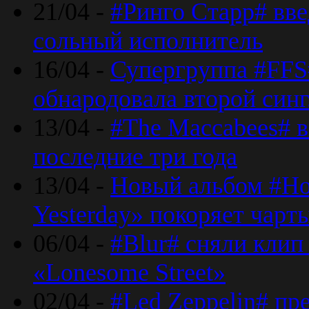
21/04 -
#Ринго Старр# вве
сольный исполнитель
16/04 -
Супергруппа #FFS#
обнародовала второй син
13/04 -
#The Maccabees# в
последние три года
13/04 -
Новый альбом #Но
Yesterday» покоряет чарт
06/04 -
#Blur# сняли клип
«Lonesome Street»
02/04 -
#Led Zeppelin# пр