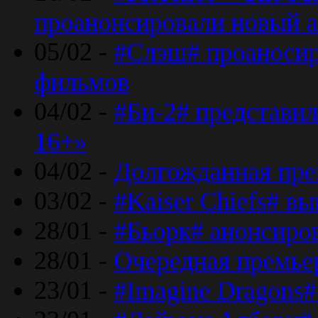
проанонсировали новый 
05/02 -
#Слэш# проаносир
фильмов
04/02 -
#Би-2# представил
16+»
04/02 -
Долгожданная прем
03/02 -
#Kaiser Chiefs# в
28/01 -
#Бьорк# анонсиров
28/01 -
Очередная премьер
23/01 -
#Imagine Dragons#