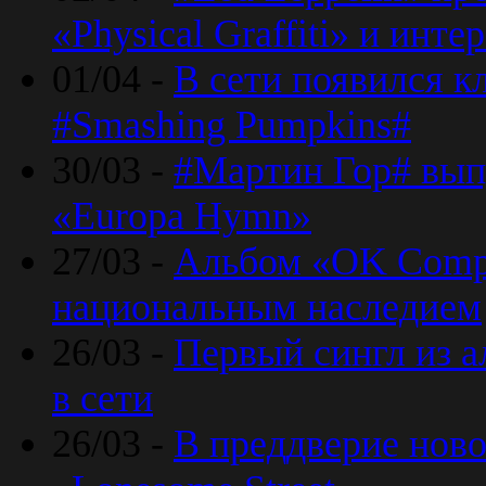
«Physical Graffiti» и инт
01/04 -
В сети появился к
#Smashing Pumpkins#
30/03 -
#Мартин Гор# вып
«Europa Hymn»
27/03 -
Альбом «OK Compu
национальным наследием
26/03 -
Первый сингл из а
в сети
26/03 -
В преддверие ново