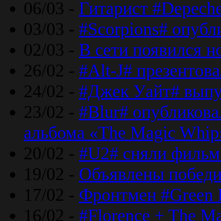
06/03 -
Гитарист #Depech
03/03 -
#Scorpions# опубл
02/03 -
В сети появился н
26/02 -
#Alt-J# презентова
24/02 -
#Джек Уайт# выпу
23/02 -
#Blur# опубликова
альбома «The Magic Whip
20/02 -
#U2# сняли фильм 
19/02 -
Объявлены побед
17/02 -
Фронтмен #Green 
16/02 -
#Florence + The M