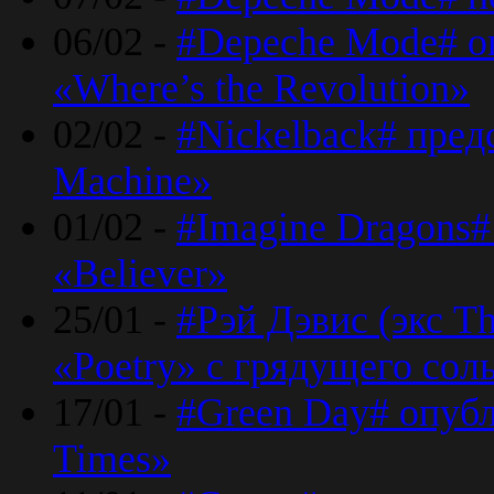
06/02 -
#Depeche Mode# о
«Where’s the Revolution»
02/02 -
#Nickelback# пред
Machine»
01/02 -
#Imagine Dragons#
«Believer»
25/01 -
#Рэй Дэвис (экс T
«Poetry» с грядущего сол
17/01 -
#Green Day# опубл
Times»