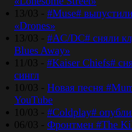
«Lonesome Street»
13/03 -
#Muse# выпустили
«Drones»
13/03 -
#AC/DC# сняли клу
Blues Away»
11/03 -
#Kaiser Chiefs# с
сингл
10/03 -
Новая песня #Mumf
YouTube
10/03 -
#Coldplay# опубли
06/03 -
Фронтмен #The Kil