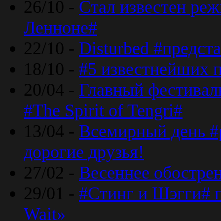
26/10 -
Стал известен реж
Ленноне#
22/10 -
Disturbed #предст
18/10 -
#5 известнейших п
20/04 -
Главный фестивал
#The Spirit of Tengri#
13/04 -
Всемирный день #р
дорогие друзья!
27/02 -
Весеннее обострен
29/01 -
#Стинг и Шэгги# 
Wait»