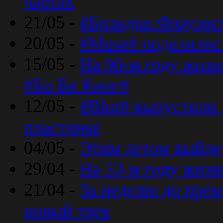
чартах
21/05 -
#Брэндон Флауэрс
20/05 -
#Muse# поделилис
15/05 -
На 90-м году жиз
#Би Би Кинг#
12/05 -
#Blur# выпустили
пластинке
04/05 -
Этим летом выйде
29/04 -
На 53-м году жиз
21/04 -
За неделю до прем
новый трек