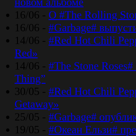
новом альбоме
16/06 -
О #The Rolling St
16/06 -
#Garbage# выпуст
14/06 -
#Red Hot Chili Pe
Red»
14/06 -
#The Stone Roses# 
Thing”
30/05 -
#Red Hot Chili Pe
Getaway»
25/05 -
#Garbage# опубли
19/05 -
#Океан Ельзи# пре