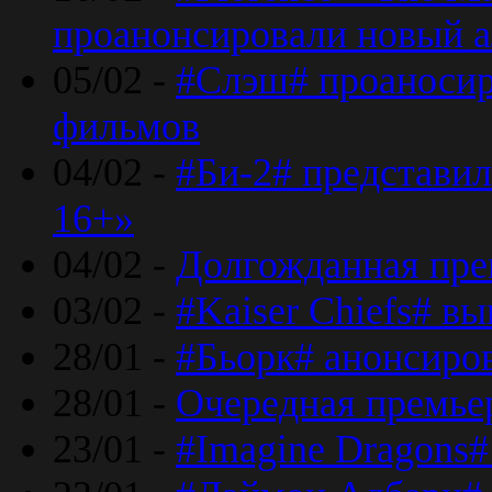
проанонсировали новый 
05/02 -
#Слэш# проаносир
фильмов
04/02 -
#Би-2# представил
16+»
04/02 -
Долгожданная прем
03/02 -
#Kaiser Chiefs# в
28/01 -
#Бьорк# анонсиров
28/01 -
Очередная премьер
23/01 -
#Imagine Dragons#