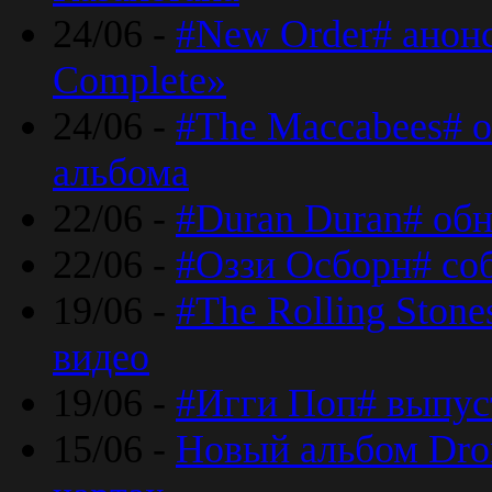
24/06 -
#New Order# анон
Complete»
24/06 -
#The Maccabees# о
альбома
22/06 -
#Duran Duran# обн
22/06 -
#Оззи Осборн# со
19/06 -
#The Rolling Ston
видео
19/06 -
#Игги Поп# выпус
15/06 -
Новый альбом Dron