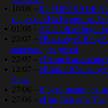
10/08 -
На #UPGRADE AU
проекта «На Вершине Те
01/08 -
#The Offspring# о
22/07 -
#Rockabye! Baby#
каверов для детей
22/07 -
#Стинг# анонсиро
12/07 -
#Blink-182# выпу
Sons
27/06 -
В сети появился н
27/06 -
#Ник Кейв# и The 