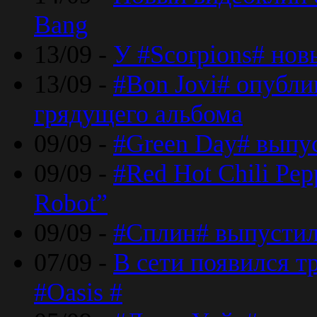
Bang
13/09 -
У #Scorpions# но
13/09 -
#Bon Jovi# опубли
грядущего альбома
09/09 -
#Green Day# выпус
09/09 -
#Red Hot Chili Pe
Robot”
09/09 -
#Сплин# выпустил
07/09 -
В сети появился т
#Oasis #