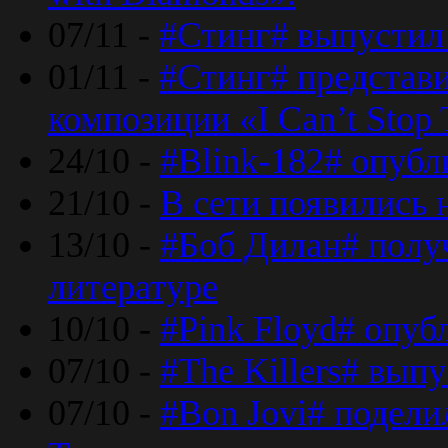
07/11 -
#Стинг# выпустил 
01/11 -
#Стинг# представ
композиции «I Can’t Stop 
24/10 -
#Blink-182# опубл
21/10 -
В сети появились 
13/10 -
#Боб Дилан# полу
литературе
10/10 -
#Pink Floyd# опуб
07/10 -
#The Killers# вып
07/10 -
#Bon Jovi# подели