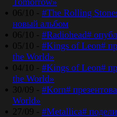
Tomorrow»
06/10 -
#The Rolling Ston
новый альбом
06/10 -
#Radiohead# опуб
05/10 -
#Kings of Leon# п
the World»
04/10 -
#Kings of Leon# п
the World»
30/09 -
#Korn# презентова
World»
27/09 -
#Metallica# подел