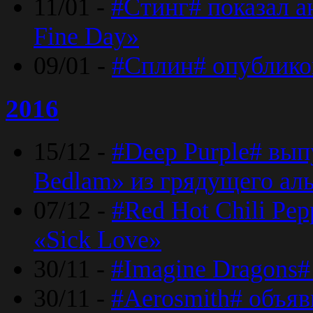
11/01 -
#Стинг# показал 
Fine Day»
09/01 -
#Сплин# опублико
2016
15/12 -
#Deep Purple# вып
Bedlam» из грядущего ал
07/12 -
#Red Hot Chili Pep
«Sick Love»
30/11 -
#Imagine Dragons#
30/11 -
#Aerosmith# объяв