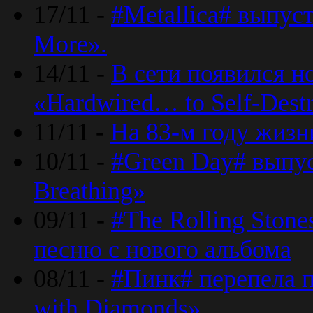
17/11 -
#Metallica# выпус
More».
14/11 -
В сети появился н
«Hardwired… to Self-Destr
11/11 -
На 83-м году жизн
10/11 -
#Green Day# выпус
Breathing»
09/11 -
#The Rolling Ston
песню с нового альбома
08/11 -
#Пинк# перепела п
with Diamonds».