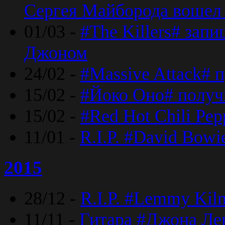
Сергея Майборода вошел 
01/03 -
#The Killers# зап
Джоном
24/02 -
#Massive Attack# 
15/02 -
#Йоко Оно# полу
15/02 -
#Red Hot Chili Pe
11/01 -
R.I.P. #David Bowi
2015
28/12 -
R.I.P. #Lemmy Kilm
11/11 -
Гитара #Джона Лен