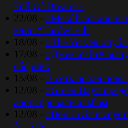
Full Of Dreams»
22/08 -
#Metallica# анонс
клип “Hardwired”
18/08 -
#The Verve# опубл
17/08 -
#Джек Уайт# выпу
сборник
15/08 -
В сеть попал новый
12/08 -
#Green Day# предс
анонсировали альбом
12/08 -
#Bon Jovi# выпуст
for Sale»