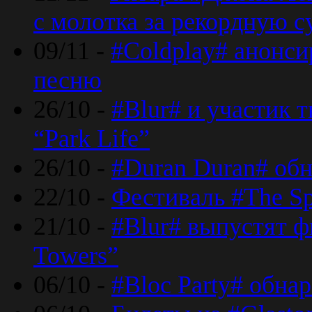
с молотка за рекордную 
09/11 -
#Coldplay# анонси
песню
26/10 -
#Blur# и участик т
“Park Life”
26/10 -
#Duran Duran# обн
22/10 -
Фестиваль #The Sp
21/10 -
#Blur# выпустят ф
Towers”
06/10 -
#Bloc Party# обна