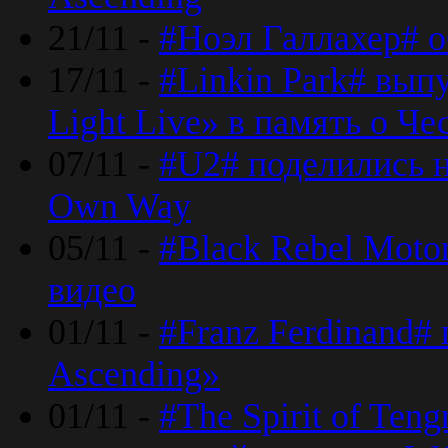
21/11 -
#Ноэл Галлахер# о
17/11 -
#Linkin Park# вып
Light Live» в память о Че
07/11 -
#U2# поделились н
Own Way
05/11 -
#Black Rebel Moto
видео
01/11 -
#Franz Ferdinand#
Ascending»
01/11 -
#The Spirit of Ten