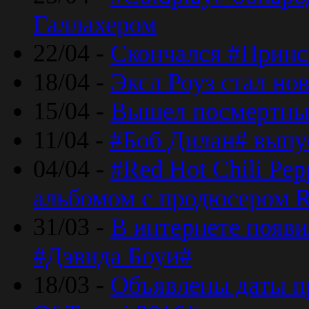
Галлахером
22/04 -
Скончался #Принс
18/04 -
Эксл Роуз стал н
15/04 -
Вышел посмертный
11/04 -
#Боб Дилан# выпу
04/04 -
#Red Hot Chili Pe
альбомом с продюсером R
31/03 -
В интернете появи
#Дэвида Боуи#
18/03 -
Объявлены даты пр