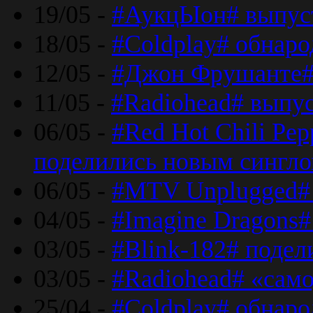
19/05 -
#АукцЫон# выпус
18/05 -
#Coldplay# обнар
12/05 -
#Джон Фрушанте#
11/05 -
#Radiohead# выпу
06/05 -
#Red Hot Chili Pe
поделились новым сингл
06/05 -
#MTV Unplugged# 
04/05 -
#Imagine Dragons#
03/05 -
#Blink-182# поде
03/05 -
#Radiohead# «само
25/04 -
#Coldplay# обнаро