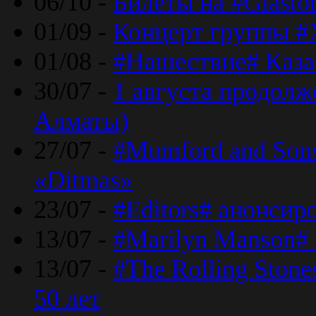
06/10 -
Билеты на #Glasto
01/09 -
Концерт группы #
01/08 -
#Нашествие# Каза
30/07 -
1 августа продолж
Алматы)
27/07 -
#Mumford and Sons
«Ditmas»
23/07 -
#Editors# анонсир
13/07 -
#Marilyn Manson#
13/07 -
#The Rolling Ston
50 лет