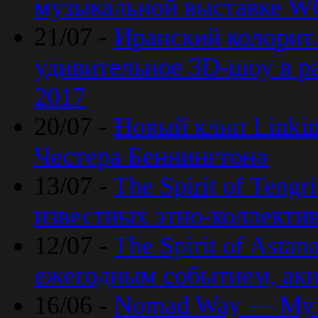
музыкальной выставке 
21/07 -
Иранский колорит
удивительное 3D-шоу в ра
2017
20/07 -
Новый клип Linkin
Честера Беннингтона
13/07 -
The Spirit of Teng
известных этно-коллекти
12/07 -
The Spirit of Asta
ежегодным событием, ак
16/06 -
Nomad Way — Муз