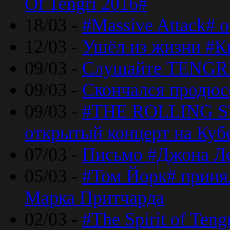
Of Tengri 2016#
18/03 -
#Massive Attack# 
12/03 -
Ушёл из жизни #К
09/03 -
Слушайте TENGRI
09/03 -
Скончался продюс
09/03 -
#THE ROLLING S
открытый концерт на Куб
07/03 -
Письмо #Джона Ле
05/03 -
#Том Йорк# принял
Марка Притчарда
02/03 -
#The Spirit of Ten