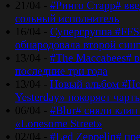
21/04 -
#Ринго Старр# вве
сольный исполнитель
16/04 -
Супергруппа #FFS#
обнародовала второй син
13/04 -
#The Maccabees# в
последние три года
13/04 -
Новый альбом #Но
Yesterday» покоряет чарт
06/04 -
#Blur# сняли клип
«Lonesome Street»
02/04 -
#Led Zeppelin# пр