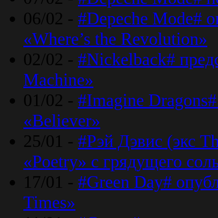
06/02 -
#Depeche Mode# о
«Where’s the Revolution»
02/02 -
#Nickelback# пред
Machine»
01/02 -
#Imagine Dragons#
«Believer»
25/01 -
#Рэй Дэвис (экс T
«Poetry» с грядущего сол
17/01 -
#Green Day# опубл
Times»