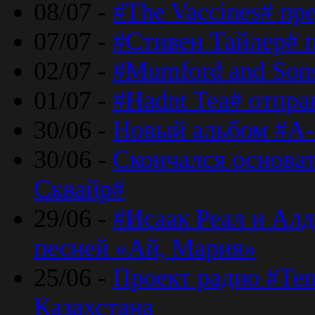
08/07 -
#The Vaccines# пр
07/07 -
#Стивен Тайлер# 
02/07 -
#Mumford and Sons
01/07 -
#Hadnt Tea# отпра
30/06 -
Новый альбом #A-
30/06 -
Скончался основа
Сквайр#
29/06 -
#Исаак Реал и Алд
песней «Ай, Мария»
25/06 -
Проект радио #Te
Казахстана