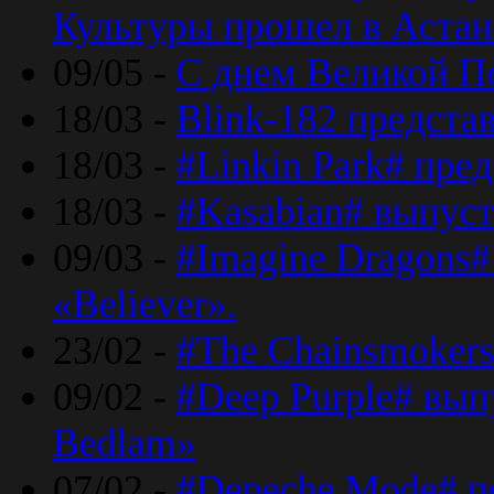
Культуры прошел в Астан
09/05 -
С днем Великой П
18/03 -
Blink-182 предста
18/03 -
#Linkin Park# пре
18/03 -
#Kasabian# выпуст
09/03 -
#Imagine Dragons#
«Believer».
23/02 -
#The Chainsmokers
09/02 -
#Deep Purple# вып
Bedlam»
07/02 -
#Depeche Mode# п