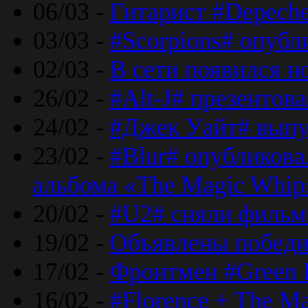
06/03 -
Гитарист #Depech
03/03 -
#Scorpions# опубл
02/03 -
В сети появился н
26/02 -
#Alt-J# презентова
24/02 -
#Джек Уайт# выпу
23/02 -
#Blur# опубликова
альбома «The Magic Whip
20/02 -
#U2# сняли фильм 
19/02 -
Объявлены побед
17/02 -
Фронтмен #Green 
16/02 -
#Florence + The M