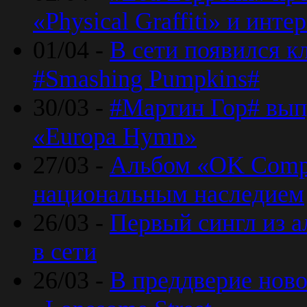
«Physical Graffiti» и инт
01/04 -
В сети появился к
#Smashing Pumpkins#
30/03 -
#Мартин Гор# вып
«Europa Hymn»
27/03 -
Альбом «OK Compu
национальным наследием
26/03 -
Первый сингл из а
в сети
26/03 -
В преддверие ново