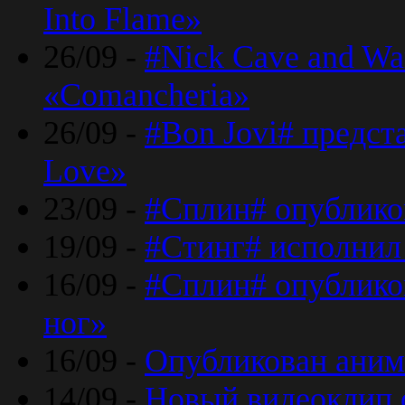
Into Flame»
26/09 -
#Nick Cave and Wa
«Comancheria»
26/09 -
#Bon Jovi# предста
Love»
23/09 -
#Сплин# опублико
19/09 -
#Стинг# исполнил
16/09 -
#Сплин# опубликов
ног»
16/09 -
Опубликован аним
14/09 -
Новый видеоклип 