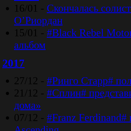
16/01 -
Скончалась солист
O’Риордан
15/01 -
#Black Rebel Moto
альбом
2017
27/12 -
#Ринго Старр# по
21/12 -
#Сплин# представ
дома»
07/12 -
#Franz Ferdinand#
Ascending