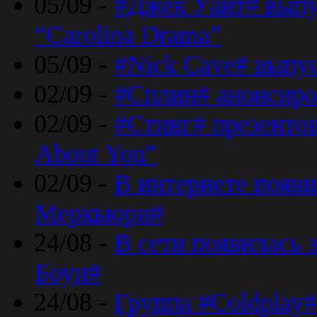
05/09 -
#Джек Уайт# выпу
“Carolina Drama”
05/09 -
#Nick Cave# выпус
02/09 -
#Сплин# анонсиро
02/09 -
#Стинг# презентова
About You”
02/09 -
В интернете появ
Меркьюри#
24/08 -
В сети появилась 
Боуи#
24/08 -
Группа #Coldplay#